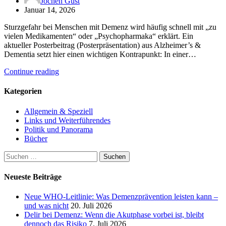
Jochen Gust
Januar 14, 2026
Sturzgefahr bei Menschen mit Demenz wird häufig schnell mit „zu
vielen Medikamenten“ oder „Psychopharmaka“ erklärt. Ein
aktueller Posterbeitrag (Posterpräsentation) aus Alzheimer’s &
Dementia setzt hier einen wichtigen Kontrapunkt: In einer…
Continue reading
Kategorien
Allgemein & Speziell
Links und Weiterführendes
Politik und Panorama
Bücher
Suchen
nach:
Neueste Beiträge
Neue WHO-Leitlinie: Was Demenzprävention leisten kann –
und was nicht
20. Juli 2026
Delir bei Demenz: Wenn die Akutphase vorbei ist, bleibt
dennoch das Risiko
7. Juli 2026