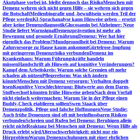
Akutphase vorbei ist, bleibt dennoch das Risiko
Menschen mit
Demenz wehren sich nicht gegen Hilfe – sie wehren sich gegen
die Botschaft
Medienbiografie und -bewußtsein werden Teil der
Pflege werden
KI-Sprachanalyse kann Hinweise geben – ersetzt
aber keine Demenzdiagnostik
Glucosamin bei Alzheimer: Neue
Studie liefert Warnsignal
Demenzprävention ist mehr als
Bewegung und gesunde Ernährung
Demenz: Wer hat hier
eigentlich das Problem?
Mundgesundheit bei Demenz: Warum
Zahnvorsorge zu Hause kaum ankommt
Gürtelrose-Impfung
mit geringerem Demenzrisiko verbunden
Demenz im
Krankenhaus: Warum Führungskräfte handeln
müssen
Handschrift als Hinweis auf kognitive Veränderungen?
Kampf dem Arbeitskreis: Warum solche Gremien oft mehr
schaden als nützen
Pflegereform: Was sich ändern
könnte
Menschen mit Demenz versorgen: Verhalten doppelt
lesen
Kognitive Verschlechterung: Blutwerte aus dem Darm-
Stoffwechsel könnten frühe Hinweise geben
Nach dem Vorfall
nicht einfach weitermachen: Warum Sie in der Pflege einen
Buddy-Check etablieren sollten
Swen Staack über
Demenzpolitik, Pflege und falsche Hoffnungen
Neue Studie:
Auch frühe Demenzen sind oft mit beeinflussbaren Risiken
verbunden
Schreien und Rufen bei Demenz: Beruhigen allein
reicht nicht
Reaktanz bei Menschen mit Demenz: Wenn Hilfe als
Druck erlebt wird
Altersschwerhörigkeit: nicht nur ein
Hörproblem
Warum Demenzschulungen mit einer ehrlichen