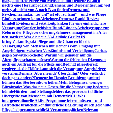
maßgeblich
Die Pflege von Menschen mit Demenz ist auch
nachts eine Herausforderung
Demenz und Desorientierung: viel
mehr, als nicht von A nach B zu finden
Demenz und
Psychopharmaka: „zu viel“ ist oft „zu lang“ – und wie Pflege
Einfluss nehmen kann
Alzheimer-Demenz: Rapid Review
bündelt Evidenz und setzt Leitplanken für eine einheitlichere
Versorgung
Kanzler kritisiert Bund-Länder-Arbeitsgruppe zur
Reform der Pflegeversicherung
Schmerzmanagement im Alter
neu sortiert: Was die neue S3-Leitlinie GeriPAIN
bringt
Zukunftspakt Pflege und die Chancen für die
Versorgung von Menschen mit Demenz
Vom Umgang mit
Angehörigen: zwischen Verständnis und Verteidigung
Caritas
gegen Sawatzki-Schelte: Warum wir genauer auf die
Altenpflege schauen müssen
Warum die fehlenden Diagnosen
auch ein Auftrag für die Pflege sind
Bedingt pflegebereit:
weniger als die Hälfte kann sich die Versorgung Angehöriger
vorstellen
Demenz: Abwehrend? Übergriffig? Oder vielleicht
doch ganz anders?
Demenz im Hospiz: Beruhigungsmittel
können das Sterberisiko erhöhen
Mehr Befugnisse, weniger
Bürokratie: Was das neue Gesetz für die Versorgung bedeuten
könnte
Hürden- und Stellungsfehler: das provoziert tätliche
Übergriffe von Menschen mit Demenz
MCI: Was
intergenerationelle Aktiv-Programme leisten müssen – und
Betroffene brauchen
Kontinuierliche Begleitung durch geschulte
Pflegefachpersonen schließt Versorgungslücken
Relevant