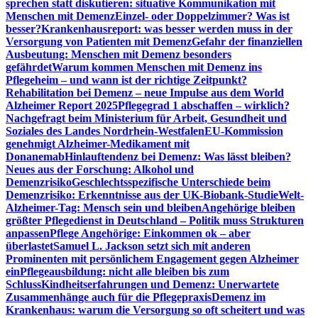
sprechen statt diskutieren: situative Kommunikation mit
Menschen mit Demenz
Einzel- oder Doppelzimmer? Was ist
besser?
Krankenhausreport: was besser werden muss in der
Versorgung von Patienten mit Demenz
Gefahr der finanziellen
Ausbeutung: Menschen mit Demenz besonders
gefährdet
Warum kommen Menschen mit Demenz ins
Pflegeheim – und wann ist der richtige Zeitpunkt?
Rehabilitation bei Demenz – neue Impulse aus dem World
Alzheimer Report 2025
Pflegegrad 1 abschaffen – wirklich?
Nachgefragt beim Ministerium für Arbeit, Gesundheit und
Soziales des Landes Nordrhein-Westfalen
EU-Kommission
genehmigt Alzheimer-Medikament mit
Donanemab
Hinlauftendenz bei Demenz: Was lässt bleiben?
Neues aus der Forschung: Alkohol und
Demenzrisiko
Geschlechtsspezifische Unterschiede beim
Demenzrisiko: Erkenntnisse aus der UK-Biobank-Studie
Welt-
Alzheimer-Tag: Mensch sein und bleiben
Angehörige bleiben
größter Pflegedienst in Deutschland – Politik muss Strukturen
anpassen
Pflege Angehörige: Einkommen ok – aber
überlastet
Samuel L. Jackson setzt sich mit anderen
Prominenten mit persönlichem Engagement gegen Alzheimer
ein
Pflegeausbildung: nicht alle bleiben bis zum
Schluss
Kindheitserfahrungen und Demenz: Unerwartete
Zusammenhänge auch für die Pflegepraxis
Demenz im
Krankenhaus: warum die Versorgung so oft scheitert und was