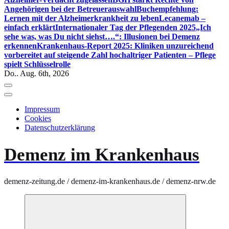
Angehörigen bei der Betreuerauswahl
Buchempfehlung:
Lernen mit der Alzheimerkrankheit zu leben
Lecanemab –
einfach erklärt
Internationaler Tag der Pflegenden 2025
„Ich
sehe was, was Du nicht siehst….“: Illusionen bei Demenz
erkennen
Krankenhaus-Report 2025: Kliniken unzureichend
vorbereitet auf steigende Zahl hochaltriger Patienten – Pflege
spielt Schlüsselrolle
Do.. Aug. 6th, 2026
Impressum
Cookies
Datenschutzerklärung
Demenz im Krankenhaus
demenz-zeitung.de / demenz-im-krankenhaus.de / demenz-nrw.de