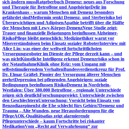
sich ändern muss
Ratgeberbuch Demenz: neues aus Forschung
und Therapie für Betroffene und Angehörige
Delir im
Krankenhaus – warum Menschen mit Demenz besonders
gefährdet sind
Metformin senkt Demenz- und Sterberisiko bei
Übergewichtigen und Adipösen
Apathie betrifft über die Hälfte
der Menschen mit Lewy-Körper-Demenz
Neue Studie zeigt:
Trauer und finanzielle Belastungen beeinflussen Alzheimer-
Risiko
Pflege bleibt menschlich: Medizinethiker warnt vor
Missverständnissen beim Einsatz sozialer Roboter
Interview mit
Alice Lin: was einer der weltweit fortschrittlichsten
Versorgungsroboter im Dienste der Pflege derzeit kann – und
was nicht
Künstliche Intelligenz erkennt Demenzrisiko schon in
der Notaufnahme
Klinik ohne Reiz: vom Umgang mit
selbststimulierendem Verhalten
Bundesverdienstkreuz für Prof.
Dr. Elmar Gräßel: Pionier der Versorgung älterer Menschen
geehrt
Depression bei pflegenden Angehörigen: soziale
Bedingungen beeinflussen Risiko
Demenz in Nordrhein-
Westfalen: Über 380.000 Betroffene – regionale Unterschiede
zeigen sich deutlich
Forschungsprojekt: Unterschiede zwischen
den Geschlechtern
Untersuchung: Vorsicht beim Einsatz von
Benzodiazepinen
Ist die Ehe schlecht fürs Gehirn?
Demenz und
Trauma – Alte Wunden, neue Herausforderungen für die
Pflege
AOK-Qualitätsatlas zeigt alarmierende
Pflegeunterschiede – kaum Fortschritte bei riskanter
Medikation
Vom „Recht auf Verwahrlosung“ zur