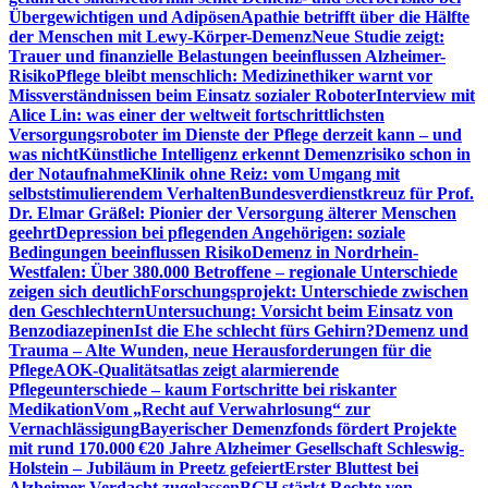
Übergewichtigen und Adipösen
Apathie betrifft über die Hälfte
der Menschen mit Lewy-Körper-Demenz
Neue Studie zeigt:
Trauer und finanzielle Belastungen beeinflussen Alzheimer-
Risiko
Pflege bleibt menschlich: Medizinethiker warnt vor
Missverständnissen beim Einsatz sozialer Roboter
Interview mit
Alice Lin: was einer der weltweit fortschrittlichsten
Versorgungsroboter im Dienste der Pflege derzeit kann – und
was nicht
Künstliche Intelligenz erkennt Demenzrisiko schon in
der Notaufnahme
Klinik ohne Reiz: vom Umgang mit
selbststimulierendem Verhalten
Bundesverdienstkreuz für Prof.
Dr. Elmar Gräßel: Pionier der Versorgung älterer Menschen
geehrt
Depression bei pflegenden Angehörigen: soziale
Bedingungen beeinflussen Risiko
Demenz in Nordrhein-
Westfalen: Über 380.000 Betroffene – regionale Unterschiede
zeigen sich deutlich
Forschungsprojekt: Unterschiede zwischen
den Geschlechtern
Untersuchung: Vorsicht beim Einsatz von
Benzodiazepinen
Ist die Ehe schlecht fürs Gehirn?
Demenz und
Trauma – Alte Wunden, neue Herausforderungen für die
Pflege
AOK-Qualitätsatlas zeigt alarmierende
Pflegeunterschiede – kaum Fortschritte bei riskanter
Medikation
Vom „Recht auf Verwahrlosung“ zur
Vernachlässigung
Bayerischer Demenzfonds fördert Projekte
mit rund 170.000 €
20 Jahre Alzheimer Gesellschaft Schleswig-
Holstein – Jubiläum in Preetz gefeiert
Erster Bluttest bei
Alzheimer-Verdacht zugelassen
BGH stärkt Rechte von