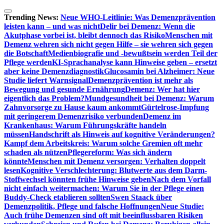
Zum
Inhalt
Trending News:
Neue WHO-Leitlinie: Was Demenzprävention
springen
leisten kann – und was nicht
Delir bei Demenz: Wenn die
Akutphase vorbei ist, bleibt dennoch das Risiko
Menschen mit
Demenz wehren sich nicht gegen Hilfe – sie wehren sich gegen
die Botschaft
Medienbiografie und -bewußtsein werden Teil der
Pflege werden
KI-Sprachanalyse kann Hinweise geben – ersetzt
aber keine Demenzdiagnostik
Glucosamin bei Alzheimer: Neue
Studie liefert Warnsignal
Demenzprävention ist mehr als
Bewegung und gesunde Ernährung
Demenz: Wer hat hier
eigentlich das Problem?
Mundgesundheit bei Demenz: Warum
Zahnvorsorge zu Hause kaum ankommt
Gürtelrose-Impfung
mit geringerem Demenzrisiko verbunden
Demenz im
Krankenhaus: Warum Führungskräfte handeln
müssen
Handschrift als Hinweis auf kognitive Veränderungen?
Kampf dem Arbeitskreis: Warum solche Gremien oft mehr
schaden als nützen
Pflegereform: Was sich ändern
könnte
Menschen mit Demenz versorgen: Verhalten doppelt
lesen
Kognitive Verschlechterung: Blutwerte aus dem Darm-
Stoffwechsel könnten frühe Hinweise geben
Nach dem Vorfall
nicht einfach weitermachen: Warum Sie in der Pflege einen
Buddy-Check etablieren sollten
Swen Staack über
Demenzpolitik, Pflege und falsche Hoffnungen
Neue Studie:
Auch frühe Demenzen sind oft mit beeinflussbaren Risiken