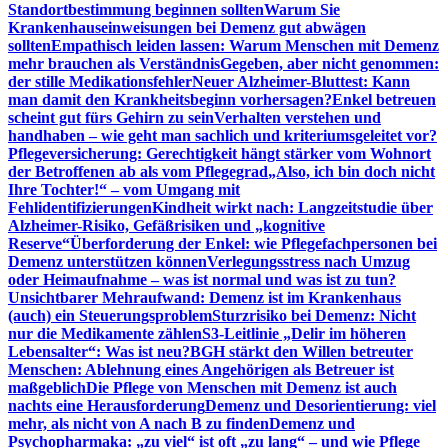
Standortbestimmung beginnen sollten
Warum Sie
Krankenhauseinweisungen bei Demenz gut abwägen
sollten
Empathisch leiden lassen: Warum Menschen mit Demenz
mehr brauchen als Verständnis
Gegeben, aber nicht genommen:
der stille Medikationsfehler
Neuer Alzheimer-Bluttest: Kann
man damit den Krankheitsbeginn vorhersagen?
Enkel betreuen
scheint gut fürs Gehirn zu sein
Verhalten verstehen und
handhaben – wie geht man sachlich und kriteriumsgeleitet vor?
Pflegeversicherung: Gerechtigkeit hängt stärker vom Wohnort
der Betroffenen ab als vom Pflegegrad
„Also, ich bin doch nicht
Ihre Tochter!“ – vom Umgang mit
Fehlidentifizierungen
Kindheit wirkt nach: Langzeitstudie über
Alzheimer-Risiko, Gefäßrisiken und „kognitive
Reserve“
Überforderung der Enkel: wie Pflegefachpersonen bei
Demenz unterstützen können
Verlegungsstress nach Umzug
oder Heimaufnahme – was ist normal und was ist zu tun?
Unsichtbarer Mehraufwand: Demenz ist im Krankenhaus
(auch) ein Steuerungsproblem
Sturzrisiko bei Demenz: Nicht
nur die Medikamente zählen
S3-Leitlinie „Delir im höheren
Lebensalter“: Was ist neu?
BGH stärkt den Willen betreuter
Menschen: Ablehnung eines Angehörigen als Betreuer ist
maßgeblich
Die Pflege von Menschen mit Demenz ist auch
nachts eine Herausforderung
Demenz und Desorientierung: viel
mehr, als nicht von A nach B zu finden
Demenz und
Psychopharmaka: „zu viel“ ist oft „zu lang“ – und wie Pflege