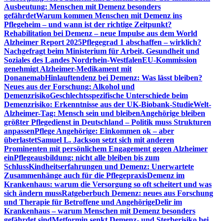
Ausbeutung: Menschen mit Demenz besonders
gefährdet
Warum kommen Menschen mit Demenz ins
Pflegeheim – und wann ist der richtige Zeitpunkt?
Rehabilitation bei Demenz – neue Impulse aus dem World
Alzheimer Report 2025
Pflegegrad 1 abschaffen – wirklich?
Nachgefragt beim Ministerium für Arbeit, Gesundheit und
Soziales des Landes Nordrhein-Westfalen
EU-Kommission
genehmigt Alzheimer-Medikament mit
Donanemab
Hinlauftendenz bei Demenz: Was lässt bleiben?
Neues aus der Forschung: Alkohol und
Demenzrisiko
Geschlechtsspezifische Unterschiede beim
Demenzrisiko: Erkenntnisse aus der UK-Biobank-Studie
Welt-
Alzheimer-Tag: Mensch sein und bleiben
Angehörige bleiben
größter Pflegedienst in Deutschland – Politik muss Strukturen
anpassen
Pflege Angehörige: Einkommen ok – aber
überlastet
Samuel L. Jackson setzt sich mit anderen
Prominenten mit persönlichem Engagement gegen Alzheimer
ein
Pflegeausbildung: nicht alle bleiben bis zum
Schluss
Kindheitserfahrungen und Demenz: Unerwartete
Zusammenhänge auch für die Pflegepraxis
Demenz im
Krankenhaus: warum die Versorgung so oft scheitert und was
sich ändern muss
Ratgeberbuch Demenz: neues aus Forschung
und Therapie für Betroffene und Angehörige
Delir im
Krankenhaus – warum Menschen mit Demenz besonders
gefährdet sind
Metformin senkt Demenz- und Sterberisiko bei