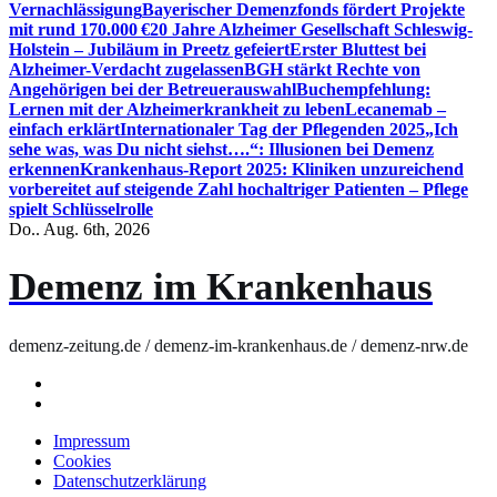
Vernachlässigung
Bayerischer Demenzfonds fördert Projekte
mit rund 170.000 €
20 Jahre Alzheimer Gesellschaft Schleswig-
Holstein – Jubiläum in Preetz gefeiert
Erster Bluttest bei
Alzheimer-Verdacht zugelassen
BGH stärkt Rechte von
Angehörigen bei der Betreuerauswahl
Buchempfehlung:
Lernen mit der Alzheimerkrankheit zu leben
Lecanemab –
einfach erklärt
Internationaler Tag der Pflegenden 2025
„Ich
sehe was, was Du nicht siehst….“: Illusionen bei Demenz
erkennen
Krankenhaus-Report 2025: Kliniken unzureichend
vorbereitet auf steigende Zahl hochaltriger Patienten – Pflege
spielt Schlüsselrolle
Do.. Aug. 6th, 2026
Demenz im Krankenhaus
demenz-zeitung.de / demenz-im-krankenhaus.de / demenz-nrw.de
Impressum
Cookies
Datenschutzerklärung