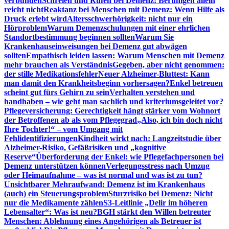
verbunden
Schreien und Rufen bei Demenz: Beruhigen allein
reicht nicht
Reaktanz bei Menschen mit Demenz: Wenn Hilfe als
Druck erlebt wird
Altersschwerhörigkeit: nicht nur ein
Hörproblem
Warum Demenzschulungen mit einer ehrlichen
Standortbestimmung beginnen sollten
Warum Sie
Krankenhauseinweisungen bei Demenz gut abwägen
sollten
Empathisch leiden lassen: Warum Menschen mit Demenz
mehr brauchen als Verständnis
Gegeben, aber nicht genommen:
der stille Medikationsfehler
Neuer Alzheimer-Bluttest: Kann
man damit den Krankheitsbeginn vorhersagen?
Enkel betreuen
scheint gut fürs Gehirn zu sein
Verhalten verstehen und
handhaben – wie geht man sachlich und kriteriumsgeleitet vor?
Pflegeversicherung: Gerechtigkeit hängt stärker vom Wohnort
der Betroffenen ab als vom Pflegegrad
„Also, ich bin doch nicht
Ihre Tochter!“ – vom Umgang mit
Fehlidentifizierungen
Kindheit wirkt nach: Langzeitstudie über
Alzheimer-Risiko, Gefäßrisiken und „kognitive
Reserve“
Überforderung der Enkel: wie Pflegefachpersonen bei
Demenz unterstützen können
Verlegungsstress nach Umzug
oder Heimaufnahme – was ist normal und was ist zu tun?
Unsichtbarer Mehraufwand: Demenz ist im Krankenhaus
(auch) ein Steuerungsproblem
Sturzrisiko bei Demenz: Nicht
nur die Medikamente zählen
S3-Leitlinie „Delir im höheren
Lebensalter“: Was ist neu?
BGH stärkt den Willen betreuter
Menschen: Ablehnung eines Angehörigen als Betreuer ist