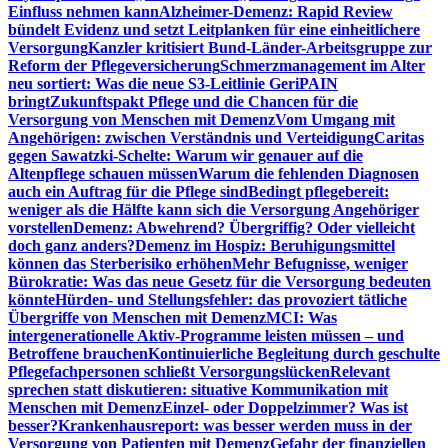
Einfluss nehmen kann
Alzheimer-Demenz: Rapid Review
bündelt Evidenz und setzt Leitplanken für eine einheitlichere
Versorgung
Kanzler kritisiert Bund-Länder-Arbeitsgruppe zur
Reform der Pflegeversicherung
Schmerzmanagement im Alter
neu sortiert: Was die neue S3-Leitlinie GeriPAIN
bringt
Zukunftspakt Pflege und die Chancen für die
Versorgung von Menschen mit Demenz
Vom Umgang mit
Angehörigen: zwischen Verständnis und Verteidigung
Caritas
gegen Sawatzki-Schelte: Warum wir genauer auf die
Altenpflege schauen müssen
Warum die fehlenden Diagnosen
auch ein Auftrag für die Pflege sind
Bedingt pflegebereit:
weniger als die Hälfte kann sich die Versorgung Angehöriger
vorstellen
Demenz: Abwehrend? Übergriffig? Oder vielleicht
doch ganz anders?
Demenz im Hospiz: Beruhigungsmittel
können das Sterberisiko erhöhen
Mehr Befugnisse, weniger
Bürokratie: Was das neue Gesetz für die Versorgung bedeuten
könnte
Hürden- und Stellungsfehler: das provoziert tätliche
Übergriffe von Menschen mit Demenz
MCI: Was
intergenerationelle Aktiv-Programme leisten müssen – und
Betroffene brauchen
Kontinuierliche Begleitung durch geschulte
Pflegefachpersonen schließt Versorgungslücken
Relevant
sprechen statt diskutieren: situative Kommunikation mit
Menschen mit Demenz
Einzel- oder Doppelzimmer? Was ist
besser?
Krankenhausreport: was besser werden muss in der
Versorgung von Patienten mit Demenz
Gefahr der finanziellen