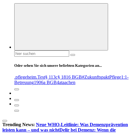
Suchen
nach:
Oder sehen Sie sich unsere beliebten Kategorien an...
.pflegeheim
.Test
§ 113c
§ 1816 BGB
#ZukunftspaktPflege
1:1-
Betreuung
1906a BGB
4at
aachen
Trending News:
Neue WHO-Leitlinie: Was Demenzprävention
leisten kann – und was nicht
Delir bei Demenz: Wenn die