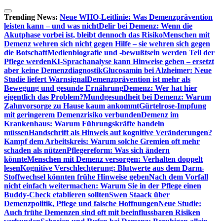
Zum
Inhalt
Trending News:
Neue WHO-Leitlinie: Was Demenzprävention
springen
leisten kann – und was nicht
Delir bei Demenz: Wenn die
Akutphase vorbei ist, bleibt dennoch das Risiko
Menschen mit
Demenz wehren sich nicht gegen Hilfe – sie wehren sich gegen
die Botschaft
Medienbiografie und -bewußtsein werden Teil der
Pflege werden
KI-Sprachanalyse kann Hinweise geben – ersetzt
aber keine Demenzdiagnostik
Glucosamin bei Alzheimer: Neue
Studie liefert Warnsignal
Demenzprävention ist mehr als
Bewegung und gesunde Ernährung
Demenz: Wer hat hier
eigentlich das Problem?
Mundgesundheit bei Demenz: Warum
Zahnvorsorge zu Hause kaum ankommt
Gürtelrose-Impfung
mit geringerem Demenzrisiko verbunden
Demenz im
Krankenhaus: Warum Führungskräfte handeln
müssen
Handschrift als Hinweis auf kognitive Veränderungen?
Kampf dem Arbeitskreis: Warum solche Gremien oft mehr
schaden als nützen
Pflegereform: Was sich ändern
könnte
Menschen mit Demenz versorgen: Verhalten doppelt
lesen
Kognitive Verschlechterung: Blutwerte aus dem Darm-
Stoffwechsel könnten frühe Hinweise geben
Nach dem Vorfall
nicht einfach weitermachen: Warum Sie in der Pflege einen
Buddy-Check etablieren sollten
Swen Staack über
Demenzpolitik, Pflege und falsche Hoffnungen
Neue Studie:
Auch frühe Demenzen sind oft mit beeinflussbaren Risiken