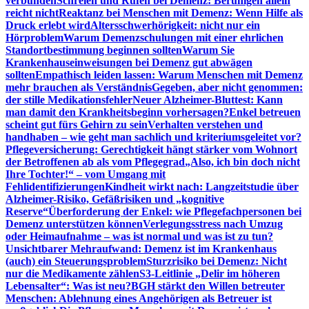
verbunden
Schreien und Rufen bei Demenz: Beruhigen allein
reicht nicht
Reaktanz bei Menschen mit Demenz: Wenn Hilfe als
Druck erlebt wird
Altersschwerhörigkeit: nicht nur ein
Hörproblem
Warum Demenzschulungen mit einer ehrlichen
Standortbestimmung beginnen sollten
Warum Sie
Krankenhauseinweisungen bei Demenz gut abwägen
sollten
Empathisch leiden lassen: Warum Menschen mit Demenz
mehr brauchen als Verständnis
Gegeben, aber nicht genommen:
der stille Medikationsfehler
Neuer Alzheimer-Bluttest: Kann
man damit den Krankheitsbeginn vorhersagen?
Enkel betreuen
scheint gut fürs Gehirn zu sein
Verhalten verstehen und
handhaben – wie geht man sachlich und kriteriumsgeleitet vor?
Pflegeversicherung: Gerechtigkeit hängt stärker vom Wohnort
der Betroffenen ab als vom Pflegegrad
„Also, ich bin doch nicht
Ihre Tochter!“ – vom Umgang mit
Fehlidentifizierungen
Kindheit wirkt nach: Langzeitstudie über
Alzheimer-Risiko, Gefäßrisiken und „kognitive
Reserve“
Überforderung der Enkel: wie Pflegefachpersonen bei
Demenz unterstützen können
Verlegungsstress nach Umzug
oder Heimaufnahme – was ist normal und was ist zu tun?
Unsichtbarer Mehraufwand: Demenz ist im Krankenhaus
(auch) ein Steuerungsproblem
Sturzrisiko bei Demenz: Nicht
nur die Medikamente zählen
S3-Leitlinie „Delir im höheren
Lebensalter“: Was ist neu?
BGH stärkt den Willen betreuter
Menschen: Ablehnung eines Angehörigen als Betreuer ist