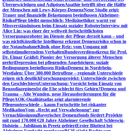
Übergewichtigen und Adipösen
Apathie betrifft über die Hälfte
der Menschen mit Lewy-Körper-Demenz
Neue Studie zeigt:
Trauer und finanzielle Belastungen beeinflussen Alzheimer-
Risiko
Pflege bleibt menschlich: Medizinethiker warnt vor
Missverständnissen beim Einsatz sozialer Roboter
Interview mit
Alice Lin: was einer der weltweit fortschrittlichsten
Versorgungsroboter im Dienste der Pflege derzeit kann – und
was nicht
Künstliche Intelligenz erkennt Demenzrisiko schon in
der Notaufnahme
Klinik ohne Reiz: vom Umgang mit
selbststimulierendem Verhalten
Bundesverdienstkreuz für Prof.
Dr. Elmar Gräßel: Pionier der Versorgung älterer Menschen
geehrt
Depression bei pflegenden Angehörigen: soziale
Bedingungen beeinflussen Risiko
Demenz in Nordrhein-
Westfalen: Über 380.000 Betroffene – regionale Unterschiede
zeigen sich deutlich
Forschungsprojekt: Unterschiede zwischen
den Geschlechtern
Untersuchung: Vorsicht beim Einsatz von
Benzodiazepinen
Ist die Ehe schlecht fürs Gehirn?
Demenz und
Trauma – Alte Wunden, neue Herausforderungen für die
Pflege
AOK-Qualitätsatlas zeigt alarmierende
Pflegeunterschiede – kaum Fortschritte bei riskanter
Medikation
Vom „Recht auf Verwahrlosung“ zur
Vernachlässigung
Bayerischer Demenzfonds fördert Projekte
mit rund 170.000 €
20 Jahre Alzheimer Gesellschaft Schleswig-
Holstein – Jubiläum in Preetz gefeiert
Erster Bluttest bei
Alzheimer-Verdacht zugelassen
BGH stärkt Rechte von