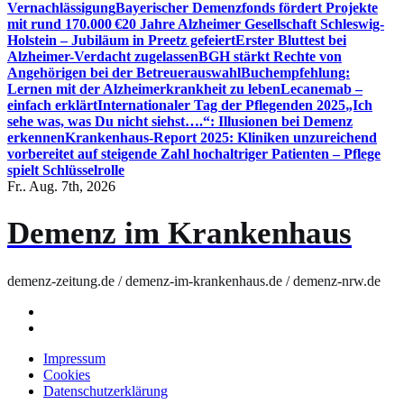
Vernachlässigung
Bayerischer Demenzfonds fördert Projekte
mit rund 170.000 €
20 Jahre Alzheimer Gesellschaft Schleswig-
Holstein – Jubiläum in Preetz gefeiert
Erster Bluttest bei
Alzheimer-Verdacht zugelassen
BGH stärkt Rechte von
Angehörigen bei der Betreuerauswahl
Buchempfehlung:
Lernen mit der Alzheimerkrankheit zu leben
Lecanemab –
einfach erklärt
Internationaler Tag der Pflegenden 2025
„Ich
sehe was, was Du nicht siehst….“: Illusionen bei Demenz
erkennen
Krankenhaus-Report 2025: Kliniken unzureichend
vorbereitet auf steigende Zahl hochaltriger Patienten – Pflege
spielt Schlüsselrolle
Fr.. Aug. 7th, 2026
Demenz im Krankenhaus
demenz-zeitung.de / demenz-im-krankenhaus.de / demenz-nrw.de
Impressum
Cookies
Datenschutzerklärung