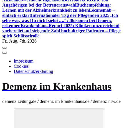
Angehörigen bei der Betreuerauswahl
Buchempfehlung:
Lernen mit der Alzheimerkrankheit zu leben
Lecanemab –
einfach erklärt
Internationaler Tag der Pflegenden 2025
„Ich
sehe was, was Du nicht siehst….“: Illusionen bei Demenz
erkennen
Krankenhaus-Report 2025: Kliniken unzureichend
vorbereitet auf steigende Zahl hochaltriger Patienten – Pflege
spielt Schlüsselrolle
Fr.. Aug. 7th, 2026
Impressum
Cookies
Datenschutzerklärung
Demenz im Krankenhaus
demenz-zeitung.de / demenz-im-krankenhaus.de / demenz-nrw.de