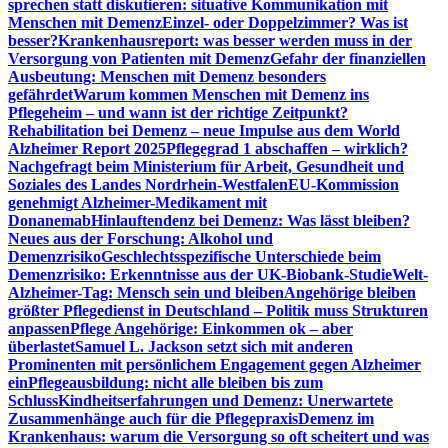
sprechen statt diskutieren: situative Kommunikation mit
Menschen mit Demenz
Einzel- oder Doppelzimmer? Was ist
besser?
Krankenhausreport: was besser werden muss in der
Versorgung von Patienten mit Demenz
Gefahr der finanziellen
Ausbeutung: Menschen mit Demenz besonders
gefährdet
Warum kommen Menschen mit Demenz ins
Pflegeheim – und wann ist der richtige Zeitpunkt?
Rehabilitation bei Demenz – neue Impulse aus dem World
Alzheimer Report 2025
Pflegegrad 1 abschaffen – wirklich?
Nachgefragt beim Ministerium für Arbeit, Gesundheit und
Soziales des Landes Nordrhein-Westfalen
EU-Kommission
genehmigt Alzheimer-Medikament mit
Donanemab
Hinlauftendenz bei Demenz: Was lässt bleiben?
Neues aus der Forschung: Alkohol und
Demenzrisiko
Geschlechtsspezifische Unterschiede beim
Demenzrisiko: Erkenntnisse aus der UK-Biobank-Studie
Welt-
Alzheimer-Tag: Mensch sein und bleiben
Angehörige bleiben
größter Pflegedienst in Deutschland – Politik muss Strukturen
anpassen
Pflege Angehörige: Einkommen ok – aber
überlastet
Samuel L. Jackson setzt sich mit anderen
Prominenten mit persönlichem Engagement gegen Alzheimer
ein
Pflegeausbildung: nicht alle bleiben bis zum
Schluss
Kindheitserfahrungen und Demenz: Unerwartete
Zusammenhänge auch für die Pflegepraxis
Demenz im
Krankenhaus: warum die Versorgung so oft scheitert und was