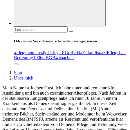
Suchen
nach:
Oder sehen Sie sich unsere beliebten Kategorien an...
.pflegeheim
.Test
§ 113c
§ 1816 BGB
#ZukunftspaktPflege
1:1-
Betreuung
1906a BGB
4at
aachen
Start
Über mich
Mein Name ist Jochen Gust. Ich habe unter anderem eine kfm.
Ausbildung und bin auch examinierter Altenpfleger. Nach Jahren in
der stationären Langzeitpflege habe ich rund 10 Jahre in einem
Krankenhaus als Demenzbeauftragter gearbeitet. In dieser Zeit
entstand eine Demenz- und Delirstation. Ich bin (Mit)Autor
mehrerer Bücher, Sachverständiger und Moderator beim Wegweiser
Demenz des BMFSFJ, arbeite als Referent und veröffentliche hier
und als Co-Chefredakteur von Demenz: Pflege und Betreuung viele
Artikel zum Thema Demenz jedes Jahr. Zu den weiteren Tätigkeiten