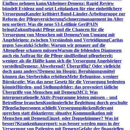
Einfluss nehmen kann
Alzheimer-Demenz: Rapid Review
bündelt Evidenz und setzt Leitplanken für eine einheitlichere
Versorgung
Kanzler kritisiert Bund-Länder-Arbeitsgruppe zur
Reform der Pflegeversicherung
Schmerzmanagement im Alter
neu sortiert: Was die neue S3-Leitlinie GeriPAIN
bringt
Zukunftspakt Pflege und die Chancen für die
Versorgung von Menschen mit Demenz
Vom Umgang mit
Angehörigen: zwischen Verständnis und Verteidigung
Caritas
gegen Sawatzki-Schelte: Warum wir genauer auf die
Altenpflege schauen müssen
Warum die fehlenden Diagnosen
auch ein Auftrag für die Pflege sind
Bedingt pflegebereit:
weniger als die Hälfte kann sich die Versorgung Angehöriger
vorstellen
Demenz: Abwehrend? Übergriffig? Oder vielleicht
doch ganz anders?
Demenz im Hospiz: Beruhigungsmittel
können das Sterberisiko erhöhen
Mehr Befugnisse, weniger
Bürokratie: Was das neue Gesetz für die Versorgung bedeuten
könnte
Hürden- und Stellungsfehler: das provoziert tätliche
Übergriffe von Menschen mit Demenz
MCI: Was
intergenerationelle Aktiv-Programme leisten müssen – und
Betroffene brauchen
Kontinuierliche Begleitung durch geschulte
Pflegefachpersonen schließt Versorgungslücken
Relevant
sprechen statt diskutieren: situative Kommunikation mit
Menschen mit Demenz
Einzel- oder Doppelzimmer? Was ist
besser?
Krankenhausreport: was besser werden muss in der
Versorgung von Patienten mit Demenz
Gefahr der finanziellen