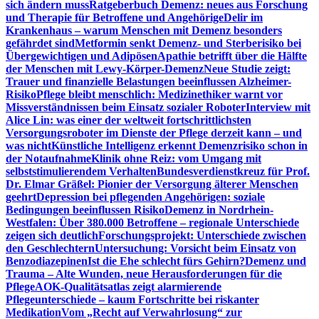
sich ändern muss
Ratgeberbuch Demenz: neues aus Forschung
und Therapie für Betroffene und Angehörige
Delir im
Krankenhaus – warum Menschen mit Demenz besonders
gefährdet sind
Metformin senkt Demenz- und Sterberisiko bei
Übergewichtigen und Adipösen
Apathie betrifft über die Hälfte
der Menschen mit Lewy-Körper-Demenz
Neue Studie zeigt:
Trauer und finanzielle Belastungen beeinflussen Alzheimer-
Risiko
Pflege bleibt menschlich: Medizinethiker warnt vor
Missverständnissen beim Einsatz sozialer Roboter
Interview mit
Alice Lin: was einer der weltweit fortschrittlichsten
Versorgungsroboter im Dienste der Pflege derzeit kann – und
was nicht
Künstliche Intelligenz erkennt Demenzrisiko schon in
der Notaufnahme
Klinik ohne Reiz: vom Umgang mit
selbststimulierendem Verhalten
Bundesverdienstkreuz für Prof.
Dr. Elmar Gräßel: Pionier der Versorgung älterer Menschen
geehrt
Depression bei pflegenden Angehörigen: soziale
Bedingungen beeinflussen Risiko
Demenz in Nordrhein-
Westfalen: Über 380.000 Betroffene – regionale Unterschiede
zeigen sich deutlich
Forschungsprojekt: Unterschiede zwischen
den Geschlechtern
Untersuchung: Vorsicht beim Einsatz von
Benzodiazepinen
Ist die Ehe schlecht fürs Gehirn?
Demenz und
Trauma – Alte Wunden, neue Herausforderungen für die
Pflege
AOK-Qualitätsatlas zeigt alarmierende
Pflegeunterschiede – kaum Fortschritte bei riskanter
Medikation
Vom „Recht auf Verwahrlosung“ zur