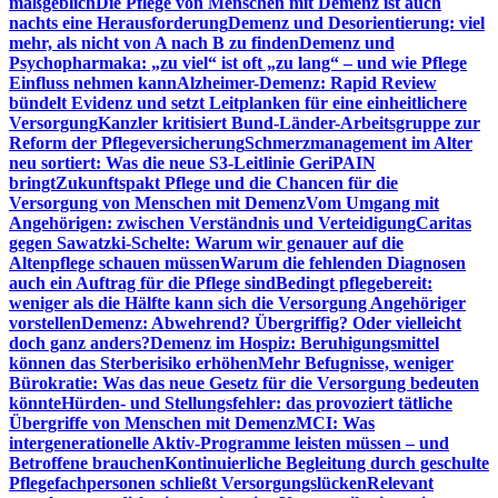
maßgeblich
Die Pflege von Menschen mit Demenz ist auch
nachts eine Herausforderung
Demenz und Desorientierung: viel
mehr, als nicht von A nach B zu finden
Demenz und
Psychopharmaka: „zu viel“ ist oft „zu lang“ – und wie Pflege
Einfluss nehmen kann
Alzheimer-Demenz: Rapid Review
bündelt Evidenz und setzt Leitplanken für eine einheitlichere
Versorgung
Kanzler kritisiert Bund-Länder-Arbeitsgruppe zur
Reform der Pflegeversicherung
Schmerzmanagement im Alter
neu sortiert: Was die neue S3-Leitlinie GeriPAIN
bringt
Zukunftspakt Pflege und die Chancen für die
Versorgung von Menschen mit Demenz
Vom Umgang mit
Angehörigen: zwischen Verständnis und Verteidigung
Caritas
gegen Sawatzki-Schelte: Warum wir genauer auf die
Altenpflege schauen müssen
Warum die fehlenden Diagnosen
auch ein Auftrag für die Pflege sind
Bedingt pflegebereit:
weniger als die Hälfte kann sich die Versorgung Angehöriger
vorstellen
Demenz: Abwehrend? Übergriffig? Oder vielleicht
doch ganz anders?
Demenz im Hospiz: Beruhigungsmittel
können das Sterberisiko erhöhen
Mehr Befugnisse, weniger
Bürokratie: Was das neue Gesetz für die Versorgung bedeuten
könnte
Hürden- und Stellungsfehler: das provoziert tätliche
Übergriffe von Menschen mit Demenz
MCI: Was
intergenerationelle Aktiv-Programme leisten müssen – und
Betroffene brauchen
Kontinuierliche Begleitung durch geschulte
Pflegefachpersonen schließt Versorgungslücken
Relevant