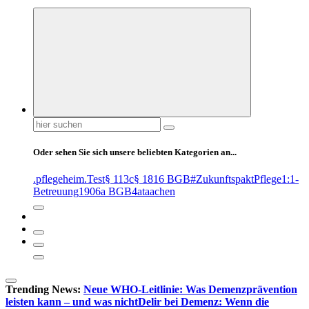
Suchen
nach:
Oder sehen Sie sich unsere beliebten Kategorien an...
.pflegeheim
.Test
§ 113c
§ 1816 BGB
#ZukunftspaktPflege
1:1-
Betreuung
1906a BGB
4at
aachen
Trending News:
Neue WHO-Leitlinie: Was Demenzprävention
leisten kann – und was nicht
Delir bei Demenz: Wenn die