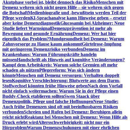
Akutphase vorbei ist, bleibt dennoch das Risiko
Menschen mit
Demenz wehren sich nicht gegen Hilfe – sie wehren sich gegen
die Botschaft
Medienbiografie und -bewußtsein werden Teil der
Pflege werden
KI-Sprachanalyse kann Hinweise geben – ersetzt
aber keine Demenzdiagnostik
Glucosamin bei Alzheimer: Neue
Studie liefert Warnsignal
Demenzprävention ist mehr als
Bewegung und gesunde Ernährung
Demenz: Wer hat hier
eigentlich das Problem?
Mundgesundheit bei Demenz: Warum
Zahnvorsorge zu Hause kaum ankommt
Gürtelrose-Impfung
mit geringerem Demenzrisiko verbunden
Demenz im
Krankenhaus: Warum Führungskräfte handeln
müssen
Handschrift als Hinweis auf kognitive Veränderungen?
Kampf dem Arbeitskreis: Warum solche Gremien oft mehr
schaden als nützen
Pflegereform: Was sich ändern
könnte
Menschen mit Demenz versorgen: Verhalten doppelt
lesen
Kognitive Verschlechterung: Blutwerte aus dem Darm-
Stoffwechsel könnten frühe Hinweise geben
Nach dem Vorfall
nicht einfach weitermachen: Warum Sie in der Pflege einen
Buddy-Check etablieren sollten
Swen Staack über
Demenzpolitik, Pflege und falsche Hoffnungen
Neue Studie:
Auch frühe Demenzen sind oft mit beeinflussbaren Risiken
verbunden
Schreien und Rufen bei Demenz: Beruhigen allein
reicht nicht
Reaktanz bei Menschen mit Demenz: Wenn Hilfe als
Druck erlebt wird
Altersschwerhörigkeit: nicht nur ein
Hörproblem
Warum Demenzschulungen mit einer ehrlichen