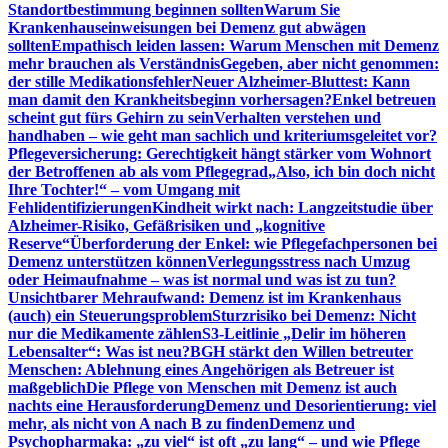
Standortbestimmung beginnen sollten
Warum Sie
Krankenhauseinweisungen bei Demenz gut abwägen
sollten
Empathisch leiden lassen: Warum Menschen mit Demenz
mehr brauchen als Verständnis
Gegeben, aber nicht genommen:
der stille Medikationsfehler
Neuer Alzheimer-Bluttest: Kann
man damit den Krankheitsbeginn vorhersagen?
Enkel betreuen
scheint gut fürs Gehirn zu sein
Verhalten verstehen und
handhaben – wie geht man sachlich und kriteriumsgeleitet vor?
Pflegeversicherung: Gerechtigkeit hängt stärker vom Wohnort
der Betroffenen ab als vom Pflegegrad
„Also, ich bin doch nicht
Ihre Tochter!“ – vom Umgang mit
Fehlidentifizierungen
Kindheit wirkt nach: Langzeitstudie über
Alzheimer-Risiko, Gefäßrisiken und „kognitive
Reserve“
Überforderung der Enkel: wie Pflegefachpersonen bei
Demenz unterstützen können
Verlegungsstress nach Umzug
oder Heimaufnahme – was ist normal und was ist zu tun?
Unsichtbarer Mehraufwand: Demenz ist im Krankenhaus
(auch) ein Steuerungsproblem
Sturzrisiko bei Demenz: Nicht
nur die Medikamente zählen
S3-Leitlinie „Delir im höheren
Lebensalter“: Was ist neu?
BGH stärkt den Willen betreuter
Menschen: Ablehnung eines Angehörigen als Betreuer ist
maßgeblich
Die Pflege von Menschen mit Demenz ist auch
nachts eine Herausforderung
Demenz und Desorientierung: viel
mehr, als nicht von A nach B zu finden
Demenz und
Psychopharmaka: „zu viel“ ist oft „zu lang“ – und wie Pflege