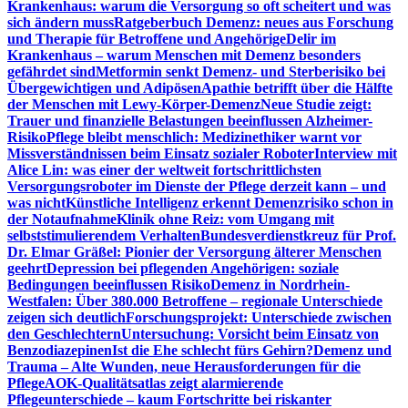
Krankenhaus: warum die Versorgung so oft scheitert und was
sich ändern muss
Ratgeberbuch Demenz: neues aus Forschung
und Therapie für Betroffene und Angehörige
Delir im
Krankenhaus – warum Menschen mit Demenz besonders
gefährdet sind
Metformin senkt Demenz- und Sterberisiko bei
Übergewichtigen und Adipösen
Apathie betrifft über die Hälfte
der Menschen mit Lewy-Körper-Demenz
Neue Studie zeigt:
Trauer und finanzielle Belastungen beeinflussen Alzheimer-
Risiko
Pflege bleibt menschlich: Medizinethiker warnt vor
Missverständnissen beim Einsatz sozialer Roboter
Interview mit
Alice Lin: was einer der weltweit fortschrittlichsten
Versorgungsroboter im Dienste der Pflege derzeit kann – und
was nicht
Künstliche Intelligenz erkennt Demenzrisiko schon in
der Notaufnahme
Klinik ohne Reiz: vom Umgang mit
selbststimulierendem Verhalten
Bundesverdienstkreuz für Prof.
Dr. Elmar Gräßel: Pionier der Versorgung älterer Menschen
geehrt
Depression bei pflegenden Angehörigen: soziale
Bedingungen beeinflussen Risiko
Demenz in Nordrhein-
Westfalen: Über 380.000 Betroffene – regionale Unterschiede
zeigen sich deutlich
Forschungsprojekt: Unterschiede zwischen
den Geschlechtern
Untersuchung: Vorsicht beim Einsatz von
Benzodiazepinen
Ist die Ehe schlecht fürs Gehirn?
Demenz und
Trauma – Alte Wunden, neue Herausforderungen für die
Pflege
AOK-Qualitätsatlas zeigt alarmierende
Pflegeunterschiede – kaum Fortschritte bei riskanter