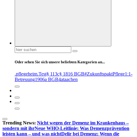
Suchen
nach:
Oder sehen Sie sich unsere beliebten Kategorien an...
.pflegeheim
.Test
§ 113c
§ 1816 BGB
#ZukunftspaktPflege
1:1-
Betreuung
1906a BGB
4at
aachen
Trending News:
Nicht wegen der Demenz im Krankenhaus –
sondern mit ihr
Neue WHO-Leitlinie: Was Demenzprävention
leisten kann – und was nicht
Delir bei Demenz: Wenn die