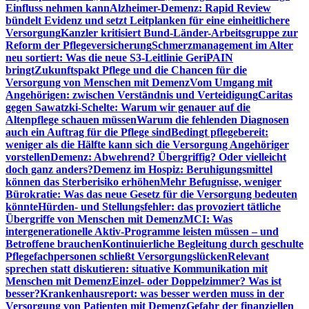
Einfluss nehmen kann
Alzheimer-Demenz: Rapid Review
bündelt Evidenz und setzt Leitplanken für eine einheitlichere
Versorgung
Kanzler kritisiert Bund-Länder-Arbeitsgruppe zur
Reform der Pflegeversicherung
Schmerzmanagement im Alter
neu sortiert: Was die neue S3-Leitlinie GeriPAIN
bringt
Zukunftspakt Pflege und die Chancen für die
Versorgung von Menschen mit Demenz
Vom Umgang mit
Angehörigen: zwischen Verständnis und Verteidigung
Caritas
gegen Sawatzki-Schelte: Warum wir genauer auf die
Altenpflege schauen müssen
Warum die fehlenden Diagnosen
auch ein Auftrag für die Pflege sind
Bedingt pflegebereit:
weniger als die Hälfte kann sich die Versorgung Angehöriger
vorstellen
Demenz: Abwehrend? Übergriffig? Oder vielleicht
doch ganz anders?
Demenz im Hospiz: Beruhigungsmittel
können das Sterberisiko erhöhen
Mehr Befugnisse, weniger
Bürokratie: Was das neue Gesetz für die Versorgung bedeuten
könnte
Hürden- und Stellungsfehler: das provoziert tätliche
Übergriffe von Menschen mit Demenz
MCI: Was
intergenerationelle Aktiv-Programme leisten müssen – und
Betroffene brauchen
Kontinuierliche Begleitung durch geschulte
Pflegefachpersonen schließt Versorgungslücken
Relevant
sprechen statt diskutieren: situative Kommunikation mit
Menschen mit Demenz
Einzel- oder Doppelzimmer? Was ist
besser?
Krankenhausreport: was besser werden muss in der
Versorgung von Patienten mit Demenz
Gefahr der finanziellen