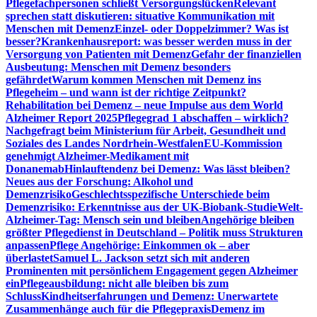
Pflegefachpersonen schließt Versorgungslücken
Relevant
sprechen statt diskutieren: situative Kommunikation mit
Menschen mit Demenz
Einzel- oder Doppelzimmer? Was ist
besser?
Krankenhausreport: was besser werden muss in der
Versorgung von Patienten mit Demenz
Gefahr der finanziellen
Ausbeutung: Menschen mit Demenz besonders
gefährdet
Warum kommen Menschen mit Demenz ins
Pflegeheim – und wann ist der richtige Zeitpunkt?
Rehabilitation bei Demenz – neue Impulse aus dem World
Alzheimer Report 2025
Pflegegrad 1 abschaffen – wirklich?
Nachgefragt beim Ministerium für Arbeit, Gesundheit und
Soziales des Landes Nordrhein-Westfalen
EU-Kommission
genehmigt Alzheimer-Medikament mit
Donanemab
Hinlauftendenz bei Demenz: Was lässt bleiben?
Neues aus der Forschung: Alkohol und
Demenzrisiko
Geschlechtsspezifische Unterschiede beim
Demenzrisiko: Erkenntnisse aus der UK-Biobank-Studie
Welt-
Alzheimer-Tag: Mensch sein und bleiben
Angehörige bleiben
größter Pflegedienst in Deutschland – Politik muss Strukturen
anpassen
Pflege Angehörige: Einkommen ok – aber
überlastet
Samuel L. Jackson setzt sich mit anderen
Prominenten mit persönlichem Engagement gegen Alzheimer
ein
Pflegeausbildung: nicht alle bleiben bis zum
Schluss
Kindheitserfahrungen und Demenz: Unerwartete
Zusammenhänge auch für die Pflegepraxis
Demenz im