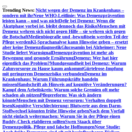
Zum
Inhalt
Trending News:
Nicht wegen der Demenz im Krankenhaus –
springen
sondern mit ihr
Neue WHO-Leitlinie: Was Demenzprävention
leisten kann – und was nicht
Delir bei Demenz: Wenn die
Akutphase vorbei ist, bleibt dennoch das Risiko
Menschen mit
Demenz wehren sich nicht gegen Hilfe – sie wehren sich gegen
die Botschaft
Medienbiografie und -bewußtsein werden Teil der
Pflege werden
KI-Sprachanalyse kann Hinweise geben – ersetzt
aber keine Demenzdiagnostik
Glucosamin bei Alzheimer: Neue
Studie liefert Warnsignal
Demenzprävention ist mehr als
Bewegung und gesunde Ernährung
Demenz: Wer hat hier
eigentlich das Problem?
Mundgesundheit bei Demenz: Warum
Zahnvorsorge zu Hause kaum ankommt
Gürtelrose-Impfung
mit geringerem Demenzrisiko verbunden
Demenz im
Krankenhaus: Warum Führungskräfte handeln
müssen
Handschrift als Hinweis auf kognitive Veränderungen?
Kampf dem Arbeitskreis: Warum solche Gremien oft mehr
schaden als nützen
Pflegereform: Was sich ändern
könnte
Menschen mit Demenz versorgen: Verhalten doppelt
lesen
Kognitive Verschlechterung: Blutwerte aus dem Darm-
Stoffwechsel könnten frühe Hinweise geben
Nach dem Vorfall
nicht einfach weitermachen: Warum Sie in der Pflege einen
Buddy-Check etablieren sollten
Swen Staack über
Demenzpolitik, Pflege und falsche Hoffnungen
Neue Studie: