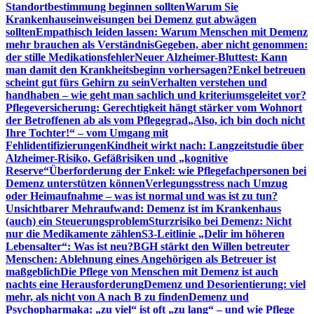
Standortbestimmung beginnen sollten
Warum Sie
Krankenhauseinweisungen bei Demenz gut abwägen
sollten
Empathisch leiden lassen: Warum Menschen mit Demenz
mehr brauchen als Verständnis
Gegeben, aber nicht genommen:
der stille Medikationsfehler
Neuer Alzheimer-Bluttest: Kann
man damit den Krankheitsbeginn vorhersagen?
Enkel betreuen
scheint gut fürs Gehirn zu sein
Verhalten verstehen und
handhaben – wie geht man sachlich und kriteriumsgeleitet vor?
Pflegeversicherung: Gerechtigkeit hängt stärker vom Wohnort
der Betroffenen ab als vom Pflegegrad
„Also, ich bin doch nicht
Ihre Tochter!“ – vom Umgang mit
Fehlidentifizierungen
Kindheit wirkt nach: Langzeitstudie über
Alzheimer-Risiko, Gefäßrisiken und „kognitive
Reserve“
Überforderung der Enkel: wie Pflegefachpersonen bei
Demenz unterstützen können
Verlegungsstress nach Umzug
oder Heimaufnahme – was ist normal und was ist zu tun?
Unsichtbarer Mehraufwand: Demenz ist im Krankenhaus
(auch) ein Steuerungsproblem
Sturzrisiko bei Demenz: Nicht
nur die Medikamente zählen
S3-Leitlinie „Delir im höheren
Lebensalter“: Was ist neu?
BGH stärkt den Willen betreuter
Menschen: Ablehnung eines Angehörigen als Betreuer ist
maßgeblich
Die Pflege von Menschen mit Demenz ist auch
nachts eine Herausforderung
Demenz und Desorientierung: viel
mehr, als nicht von A nach B zu finden
Demenz und
Psychopharmaka: „zu viel“ ist oft „zu lang“ – und wie Pflege