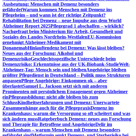
Ausbeutung: Menschen mit Demenz besonders
gefährdet
Warum kommen Menschen mit Demenz ins
Pflegeheim – und wann ist der richtige Zeitpunkt?
Rehabilitation bei Demenz – neue Impulse aus dem World
Alzheimer Report 2025
Pflegegrad 1 abschaffen – wirklich?
Nachgefragt beim Ministerium für Arbeit, Gesundheit und
Soziales des Landes Nordrhein-Westfalen
EU-Kommission
genehmigt Alzheimer-Medikament mit
Donanemab
Hinlauftendenz bei Demenz: Was lässt bleiben?
Neues aus der Forschung: Alkohol und
Demenzrisiko
Geschlechtsspezifische Unterschiede beim
Demenzrisiko: Erkenntnisse aus der UK-Biobank-Studie
Welt-
Alzheimer-Tag: Mensch sein und bleiben
Angehörige bleiben
größter Pflegedienst in Deutschland – Politik muss Strukturen
anpassen
Pflege Angehörige: Einkommen ok – aber
überlastet
Samuel L. Jackson setzt sich mit anderen
Prominenten mit persönlichem Engagement gegen Alzheimer
ein
Pflegeausbildung: nicht alle bleiben bis zum
Schluss
Kindheitserfahrungen und Demenz: Unerwartete
Zusammenhänge auch für die Pflegepraxis
Demenz im
Krankenhaus: warum die Versorgung so oft scheitert und was
sich ändern muss
Ratgeberbuch Demenz: neues aus Forschung
und Therapie für Betroffene und Angehörige
Delir im
Krankenhaus – warum Menschen mit Demenz besonders
gefährdet sind
Metformin senkt Demenz- und Sterberisiko bei