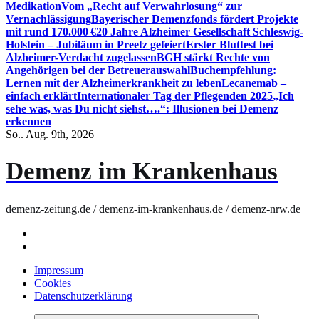
Medikation
Vom „Recht auf Verwahrlosung“ zur
Vernachlässigung
Bayerischer Demenzfonds fördert Projekte
mit rund 170.000 €
20 Jahre Alzheimer Gesellschaft Schleswig-
Holstein – Jubiläum in Preetz gefeiert
Erster Bluttest bei
Alzheimer-Verdacht zugelassen
BGH stärkt Rechte von
Angehörigen bei der Betreuerauswahl
Buchempfehlung:
Lernen mit der Alzheimerkrankheit zu leben
Lecanemab –
einfach erklärt
Internationaler Tag der Pflegenden 2025
„Ich
sehe was, was Du nicht siehst….“: Illusionen bei Demenz
erkennen
So.. Aug. 9th, 2026
Demenz im Krankenhaus
demenz-zeitung.de / demenz-im-krankenhaus.de / demenz-nrw.de
Impressum
Cookies
Datenschutzerklärung