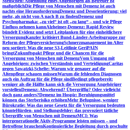
Menschen: Ablehnung eines Angehörigen als Betreuer ist
maßgeblich
Die Pflege von Menschen mit Demenz ist auch
nachts eine Herausforderung
Demenz und Desorientierung: viel
mehr, als nicht von A nach B zu finden
Demenz und
Psychopharmaka: „zu viel“ ist oft „zu lang“ – und wie Pflege
Einfluss nehmen kann
Alzheimer-Demenz: Rapid Review
bündelt Evidenz und setzt Leitplanken für eine einheitlichere
Versorgung
Kanzler kritisiert Bund-Länder-Arbeitsgruppe zur
Reform der Pflegeversicherung
Schmerzmanagement im Alter
neu sortiert: Was die neue S3-Leitlinie GeriPAIN
bringt
Zukunftspakt Pflege und die Chancen für die
Versorgung von Menschen mit Demenz
Vom Umgang mit
Angehörigen: zwischen Verständnis und Verteidigung
Caritas
gegen Sawatzki-Schelte: Warum wir genauer auf die
Altenpflege schauen müssen
Warum die fehlenden Diagnosen
auch ein Auftrag für die Pflege sind
Bedingt pflegebereit:
weniger als die Hälfte kann sich die Versorgung Angehöriger
vorstellen
Demenz: Abwehrend? Übergriffig? Oder vielleicht
doch ganz anders?
Demenz im Hospiz: Beruhigungsmittel
können das Sterberisiko erhöhen
Mehr Befugnisse, weniger
Bürokratie: Was das neue Gesetz für die Versorgung bedeuten
könnte
Hürden- und Stellungsfehler: das provoziert tätliche
Übergriffe von Menschen mit Demenz
MCI: Was
intergenerationelle Aktiv-Programme leisten müssen – und
Betroffene brauchen
Kontinuierliche Begleitung durch geschulte