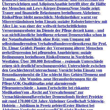
Übergewichtigen und Adipösen
Apathie betrifft über die Hälfte
der Menschen mit Lewy-Körper-Demenz
Neue Studie zeigt:
Trauer und finanzielle Belastungen beeinflussen Alzheimer-
Risiko
Pflege bleibt menschlich: Medizinethiker warnt vor
Missverständnissen beim Einsatz sozialer Roboter
Interview mit
Alice Lin: was einer der weltweit fortschrittlichsten
Versorgungsroboter im Dienste der Pflege derzeit kann – und
was nicht
Künstliche Intelligenz erkennt Demenzrisiko schon in
der Notaufnahme
Klinik ohne Reiz: vom Umgang mit
selbststimulierendem Verhalten
Bundesverdienstkreuz für Prof.
Dr. Elmar Gräßel: Pionier der Versorgung älterer Menschen
geehrt
Depression bei pflegenden Angehörigen: soziale
Bedingungen beeinflussen Risiko
Demenz in Nordrhein-
Westfalen: Über 380.000 Betroffene – regionale Unterschiede
zeigen sich deutlich
Forschungsprojekt: Unterschiede zwischen
den Geschlechtern
Untersuchung: Vorsicht beim Einsatz von
Benzodiazepinen
Ist die Ehe schlecht fürs Gehirn?
Demenz und
Trauma – Alte Wunden, neue Herausforderungen für die
Pflege
AOK-Qualitätsatlas zeigt alarmierende
Pflegeunterschiede – kaum Fortschritte bei riskanter
Medikation
Vom „Recht auf Verwahrlosung“ zur
Vernachlässigung
Bayerischer Demenzfonds fördert Projekte
mit rund 170.000 €
20 Jahre Alzheimer Gesellschaft Schleswig-
Holstein – Jubiläum in Preetz gefeiert
Erster Bluttest bei
Alzheimer-Verdacht zugelassen
BGH stärkt Rechte von