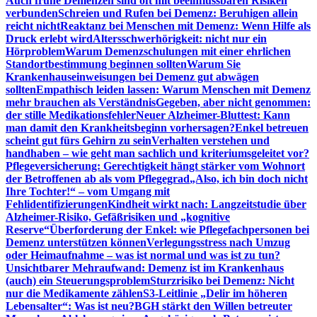
Auch frühe Demenzen sind oft mit beeinflussbaren Risiken
verbunden
Schreien und Rufen bei Demenz: Beruhigen allein
reicht nicht
Reaktanz bei Menschen mit Demenz: Wenn Hilfe als
Druck erlebt wird
Altersschwerhörigkeit: nicht nur ein
Hörproblem
Warum Demenzschulungen mit einer ehrlichen
Standortbestimmung beginnen sollten
Warum Sie
Krankenhauseinweisungen bei Demenz gut abwägen
sollten
Empathisch leiden lassen: Warum Menschen mit Demenz
mehr brauchen als Verständnis
Gegeben, aber nicht genommen:
der stille Medikationsfehler
Neuer Alzheimer-Bluttest: Kann
man damit den Krankheitsbeginn vorhersagen?
Enkel betreuen
scheint gut fürs Gehirn zu sein
Verhalten verstehen und
handhaben – wie geht man sachlich und kriteriumsgeleitet vor?
Pflegeversicherung: Gerechtigkeit hängt stärker vom Wohnort
der Betroffenen ab als vom Pflegegrad
„Also, ich bin doch nicht
Ihre Tochter!“ – vom Umgang mit
Fehlidentifizierungen
Kindheit wirkt nach: Langzeitstudie über
Alzheimer-Risiko, Gefäßrisiken und „kognitive
Reserve“
Überforderung der Enkel: wie Pflegefachpersonen bei
Demenz unterstützen können
Verlegungsstress nach Umzug
oder Heimaufnahme – was ist normal und was ist zu tun?
Unsichtbarer Mehraufwand: Demenz ist im Krankenhaus
(auch) ein Steuerungsproblem
Sturzrisiko bei Demenz: Nicht
nur die Medikamente zählen
S3-Leitlinie „Delir im höheren
Lebensalter“: Was ist neu?
BGH stärkt den Willen betreuter