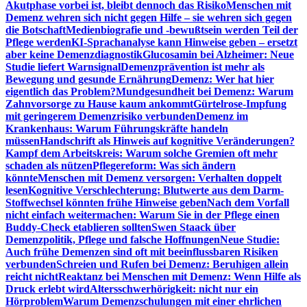
Akutphase vorbei ist, bleibt dennoch das Risiko
Menschen mit
Demenz wehren sich nicht gegen Hilfe – sie wehren sich gegen
die Botschaft
Medienbiografie und -bewußtsein werden Teil der
Pflege werden
KI-Sprachanalyse kann Hinweise geben – ersetzt
aber keine Demenzdiagnostik
Glucosamin bei Alzheimer: Neue
Studie liefert Warnsignal
Demenzprävention ist mehr als
Bewegung und gesunde Ernährung
Demenz: Wer hat hier
eigentlich das Problem?
Mundgesundheit bei Demenz: Warum
Zahnvorsorge zu Hause kaum ankommt
Gürtelrose-Impfung
mit geringerem Demenzrisiko verbunden
Demenz im
Krankenhaus: Warum Führungskräfte handeln
müssen
Handschrift als Hinweis auf kognitive Veränderungen?
Kampf dem Arbeitskreis: Warum solche Gremien oft mehr
schaden als nützen
Pflegereform: Was sich ändern
könnte
Menschen mit Demenz versorgen: Verhalten doppelt
lesen
Kognitive Verschlechterung: Blutwerte aus dem Darm-
Stoffwechsel könnten frühe Hinweise geben
Nach dem Vorfall
nicht einfach weitermachen: Warum Sie in der Pflege einen
Buddy-Check etablieren sollten
Swen Staack über
Demenzpolitik, Pflege und falsche Hoffnungen
Neue Studie:
Auch frühe Demenzen sind oft mit beeinflussbaren Risiken
verbunden
Schreien und Rufen bei Demenz: Beruhigen allein
reicht nicht
Reaktanz bei Menschen mit Demenz: Wenn Hilfe als
Druck erlebt wird
Altersschwerhörigkeit: nicht nur ein
Hörproblem
Warum Demenzschulungen mit einer ehrlichen