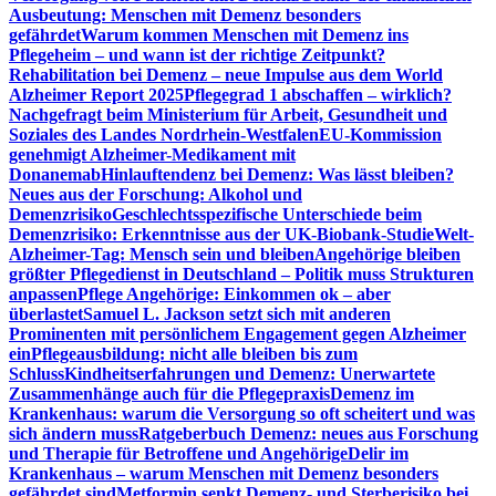
Ausbeutung: Menschen mit Demenz besonders
gefährdet
Warum kommen Menschen mit Demenz ins
Pflegeheim – und wann ist der richtige Zeitpunkt?
Rehabilitation bei Demenz – neue Impulse aus dem World
Alzheimer Report 2025
Pflegegrad 1 abschaffen – wirklich?
Nachgefragt beim Ministerium für Arbeit, Gesundheit und
Soziales des Landes Nordrhein-Westfalen
EU-Kommission
genehmigt Alzheimer-Medikament mit
Donanemab
Hinlauftendenz bei Demenz: Was lässt bleiben?
Neues aus der Forschung: Alkohol und
Demenzrisiko
Geschlechtsspezifische Unterschiede beim
Demenzrisiko: Erkenntnisse aus der UK-Biobank-Studie
Welt-
Alzheimer-Tag: Mensch sein und bleiben
Angehörige bleiben
größter Pflegedienst in Deutschland – Politik muss Strukturen
anpassen
Pflege Angehörige: Einkommen ok – aber
überlastet
Samuel L. Jackson setzt sich mit anderen
Prominenten mit persönlichem Engagement gegen Alzheimer
ein
Pflegeausbildung: nicht alle bleiben bis zum
Schluss
Kindheitserfahrungen und Demenz: Unerwartete
Zusammenhänge auch für die Pflegepraxis
Demenz im
Krankenhaus: warum die Versorgung so oft scheitert und was
sich ändern muss
Ratgeberbuch Demenz: neues aus Forschung
und Therapie für Betroffene und Angehörige
Delir im
Krankenhaus – warum Menschen mit Demenz besonders
gefährdet sind
Metformin senkt Demenz- und Sterberisiko bei