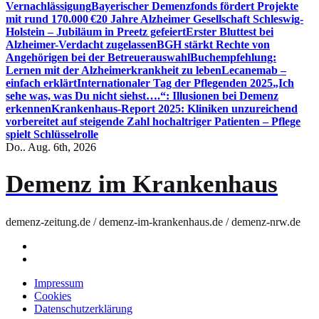
Vernachlässigung
Bayerischer Demenzfonds fördert Projekte
mit rund 170.000 €
20 Jahre Alzheimer Gesellschaft Schleswig-
Holstein – Jubiläum in Preetz gefeiert
Erster Bluttest bei
Alzheimer-Verdacht zugelassen
BGH stärkt Rechte von
Angehörigen bei der Betreuerauswahl
Buchempfehlung:
Lernen mit der Alzheimerkrankheit zu leben
Lecanemab –
einfach erklärt
Internationaler Tag der Pflegenden 2025
„Ich
sehe was, was Du nicht siehst….“: Illusionen bei Demenz
erkennen
Krankenhaus-Report 2025: Kliniken unzureichend
vorbereitet auf steigende Zahl hochaltriger Patienten – Pflege
spielt Schlüsselrolle
Do.. Aug. 6th, 2026
Demenz im Krankenhaus
demenz-zeitung.de / demenz-im-krankenhaus.de / demenz-nrw.de
Impressum
Cookies
Datenschutzerklärung