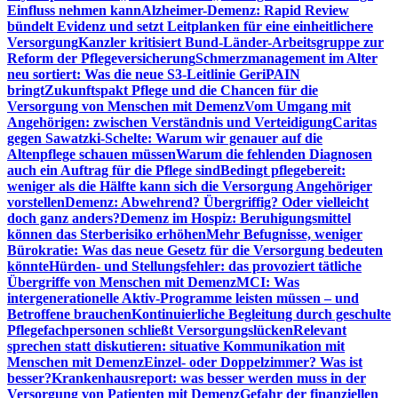
Einfluss nehmen kann
Alzheimer-Demenz: Rapid Review
bündelt Evidenz und setzt Leitplanken für eine einheitlichere
Versorgung
Kanzler kritisiert Bund-Länder-Arbeitsgruppe zur
Reform der Pflegeversicherung
Schmerzmanagement im Alter
neu sortiert: Was die neue S3-Leitlinie GeriPAIN
bringt
Zukunftspakt Pflege und die Chancen für die
Versorgung von Menschen mit Demenz
Vom Umgang mit
Angehörigen: zwischen Verständnis und Verteidigung
Caritas
gegen Sawatzki-Schelte: Warum wir genauer auf die
Altenpflege schauen müssen
Warum die fehlenden Diagnosen
auch ein Auftrag für die Pflege sind
Bedingt pflegebereit:
weniger als die Hälfte kann sich die Versorgung Angehöriger
vorstellen
Demenz: Abwehrend? Übergriffig? Oder vielleicht
doch ganz anders?
Demenz im Hospiz: Beruhigungsmittel
können das Sterberisiko erhöhen
Mehr Befugnisse, weniger
Bürokratie: Was das neue Gesetz für die Versorgung bedeuten
könnte
Hürden- und Stellungsfehler: das provoziert tätliche
Übergriffe von Menschen mit Demenz
MCI: Was
intergenerationelle Aktiv-Programme leisten müssen – und
Betroffene brauchen
Kontinuierliche Begleitung durch geschulte
Pflegefachpersonen schließt Versorgungslücken
Relevant
sprechen statt diskutieren: situative Kommunikation mit
Menschen mit Demenz
Einzel- oder Doppelzimmer? Was ist
besser?
Krankenhausreport: was besser werden muss in der
Versorgung von Patienten mit Demenz
Gefahr der finanziellen