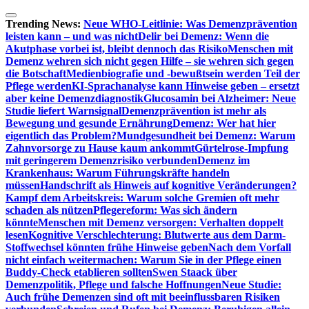
Zum
Inhalt
Trending News:
Neue WHO-Leitlinie: Was Demenzprävention
springen
leisten kann – und was nicht
Delir bei Demenz: Wenn die
Akutphase vorbei ist, bleibt dennoch das Risiko
Menschen mit
Demenz wehren sich nicht gegen Hilfe – sie wehren sich gegen
die Botschaft
Medienbiografie und -bewußtsein werden Teil der
Pflege werden
KI-Sprachanalyse kann Hinweise geben – ersetzt
aber keine Demenzdiagnostik
Glucosamin bei Alzheimer: Neue
Studie liefert Warnsignal
Demenzprävention ist mehr als
Bewegung und gesunde Ernährung
Demenz: Wer hat hier
eigentlich das Problem?
Mundgesundheit bei Demenz: Warum
Zahnvorsorge zu Hause kaum ankommt
Gürtelrose-Impfung
mit geringerem Demenzrisiko verbunden
Demenz im
Krankenhaus: Warum Führungskräfte handeln
müssen
Handschrift als Hinweis auf kognitive Veränderungen?
Kampf dem Arbeitskreis: Warum solche Gremien oft mehr
schaden als nützen
Pflegereform: Was sich ändern
könnte
Menschen mit Demenz versorgen: Verhalten doppelt
lesen
Kognitive Verschlechterung: Blutwerte aus dem Darm-
Stoffwechsel könnten frühe Hinweise geben
Nach dem Vorfall
nicht einfach weitermachen: Warum Sie in der Pflege einen
Buddy-Check etablieren sollten
Swen Staack über
Demenzpolitik, Pflege und falsche Hoffnungen
Neue Studie:
Auch frühe Demenzen sind oft mit beeinflussbaren Risiken