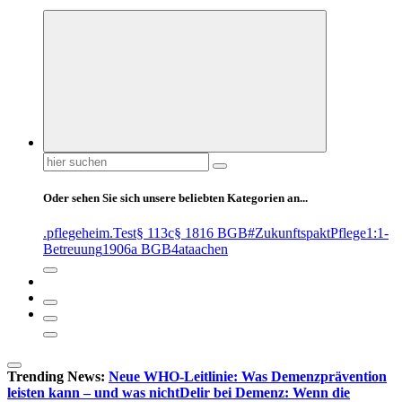
Suchen
nach:
Oder sehen Sie sich unsere beliebten Kategorien an...
.pflegeheim
.Test
§ 113c
§ 1816 BGB
#ZukunftspaktPflege
1:1-
Betreuung
1906a BGB
4at
aachen
Trending News:
Neue WHO-Leitlinie: Was Demenzprävention
leisten kann – und was nicht
Delir bei Demenz: Wenn die