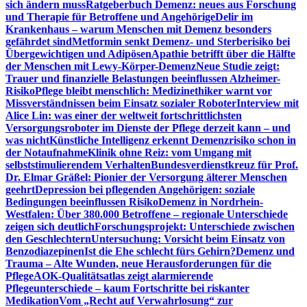
sich ändern muss
Ratgeberbuch Demenz: neues aus Forschung
und Therapie für Betroffene und Angehörige
Delir im
Krankenhaus – warum Menschen mit Demenz besonders
gefährdet sind
Metformin senkt Demenz- und Sterberisiko bei
Übergewichtigen und Adipösen
Apathie betrifft über die Hälfte
der Menschen mit Lewy-Körper-Demenz
Neue Studie zeigt:
Trauer und finanzielle Belastungen beeinflussen Alzheimer-
Risiko
Pflege bleibt menschlich: Medizinethiker warnt vor
Missverständnissen beim Einsatz sozialer Roboter
Interview mit
Alice Lin: was einer der weltweit fortschrittlichsten
Versorgungsroboter im Dienste der Pflege derzeit kann – und
was nicht
Künstliche Intelligenz erkennt Demenzrisiko schon in
der Notaufnahme
Klinik ohne Reiz: vom Umgang mit
selbststimulierendem Verhalten
Bundesverdienstkreuz für Prof.
Dr. Elmar Gräßel: Pionier der Versorgung älterer Menschen
geehrt
Depression bei pflegenden Angehörigen: soziale
Bedingungen beeinflussen Risiko
Demenz in Nordrhein-
Westfalen: Über 380.000 Betroffene – regionale Unterschiede
zeigen sich deutlich
Forschungsprojekt: Unterschiede zwischen
den Geschlechtern
Untersuchung: Vorsicht beim Einsatz von
Benzodiazepinen
Ist die Ehe schlecht fürs Gehirn?
Demenz und
Trauma – Alte Wunden, neue Herausforderungen für die
Pflege
AOK-Qualitätsatlas zeigt alarmierende
Pflegeunterschiede – kaum Fortschritte bei riskanter
Medikation
Vom „Recht auf Verwahrlosung“ zur