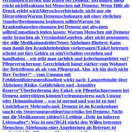
verbunden
Schreien und Rufen bei Demenz: Beruhigen allein
reicht nicht
Reaktanz bei Menschen mit Demenz: Wenn Hilfe als
Druck erlebt wird
Altersschwerhörigkeit: nicht nur ein
Hörproblem
Warum Demenzschulungen mit einer ehrlichen
Standortbestimmung beginnen sollten
Warum Sie
Krankenhauseinweisungen bei Demenz gut abwägen
sollten
Empathisch leiden lassen: Warum Menschen mit Demenz
mehr brauchen als Verständnis
Gegeben, aber nicht genommen:
der stille Medikationsfehler
Neuer Alzheimer-Bluttest: Kann
man damit den Krankheitsbeginn vorhersagen?
Enkel betreuen
scheint gut fürs Gehirn zu sein
Verhalten verstehen und
handhaben – wie geht man sachlich und kriteriumsgeleitet vor?
Pflegeversicherung: Gerechtigkeit hängt stärker vom Wohnort
der Betroffenen ab als vom Pflegegrad
„Also, ich bin doch nicht
Ihre Tochter!“ – vom Umgang mit
Fehlidentifizierungen
Kindheit wirkt nach: Langzeitstudie über
Alzheimer-Risiko, Gefäßrisiken und „kognitive
Reserve“
Überforderung der Enkel: wie Pflegefachpersonen bei
Demenz unterstützen können
Verlegungsstress nach Umzug
oder Heimaufnahme – was ist normal und was ist zu tun?
Unsichtbarer Mehraufwand: Demenz ist im Krankenhaus
(auch) ein Steuerungsproblem
Sturzrisiko bei Demenz: Nicht
nur die Medikamente zählen
S3-Leitlinie „Delir im höheren
Lebensalter“: Was ist neu?
BGH stärkt den Willen betreuter
Menschen: Ablehnung eines Angehörigen als Betreuer ist