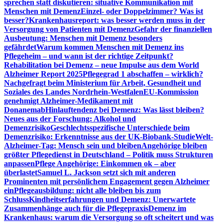
sprechen statt diskutieren: situative Kommunikation mit
Menschen mit Demenz
Einzel- oder Doppelzimmer? Was ist
besser?
Krankenhausreport: was besser werden muss in der
Versorgung von Patienten mit Demenz
Gefahr der finanziellen
Ausbeutung: Menschen mit Demenz besonders
gefährdet
Warum kommen Menschen mit Demenz ins
Pflegeheim – und wann ist der richtige Zeitpunkt?
Rehabilitation bei Demenz – neue Impulse aus dem World
Alzheimer Report 2025
Pflegegrad 1 abschaffen – wirklich?
Nachgefragt beim Ministerium für Arbeit, Gesundheit und
Soziales des Landes Nordrhein-Westfalen
EU-Kommission
genehmigt Alzheimer-Medikament mit
Donanemab
Hinlauftendenz bei Demenz: Was lässt bleiben?
Neues aus der Forschung: Alkohol und
Demenzrisiko
Geschlechtsspezifische Unterschiede beim
Demenzrisiko: Erkenntnisse aus der UK-Biobank-Studie
Welt-
Alzheimer-Tag: Mensch sein und bleiben
Angehörige bleiben
größter Pflegedienst in Deutschland – Politik muss Strukturen
anpassen
Pflege Angehörige: Einkommen ok – aber
überlastet
Samuel L. Jackson setzt sich mit anderen
Prominenten mit persönlichem Engagement gegen Alzheimer
ein
Pflegeausbildung: nicht alle bleiben bis zum
Schluss
Kindheitserfahrungen und Demenz: Unerwartete
Zusammenhänge auch für die Pflegepraxis
Demenz im
Krankenhaus: warum die Versorgung so oft scheitert und was