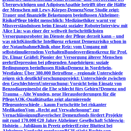
Übergewichtigen und Adipösen
Apathie betrifft über die Hälfte
der Menschen mit Lewy-Körper-Demenz
Neue Studie zeigt:
Trauer und finanzielle Belastungen beeinflussen Alzheimer-
Risiko
Pflege bleibt menschlich: Medizinethiker warnt vor
Missverständnissen beim Einsatz sozialer Roboter
Interview mit
Alice Lin: was einer der weltweit fortschrittlichsten
Versorgungsroboter im Dienste der Pflege derzeit kann – und
was nicht
Künstliche Intelligenz erkennt Demenzrisiko schon in
der Notaufnahme
Klinik ohne Reiz: vom Umgang mit
selbststimulierendem Verhalten
Bundesverdienstkreuz für Prof.
Dr. Elmar Gräßel: Pionier der Versorgung älterer Menschen
geehrt
Depression bei pflegenden Angehörigen: soziale
Bedingungen beeinflussen Risiko
Demenz in Nordrhein-
Westfalen: Über 380.000 Betroffene – regionale Unterschiede
zeigen sich deutlich
Forschungsprojekt: Unterschiede zwischen
den Geschlechtern
Untersuchung: Vorsicht beim Einsatz von
Benzodiazepinen
Ist die Ehe schlecht fürs Gehirn?
Demenz und
Trauma – Alte Wunden, neue Herausforderungen für die
Pflege
AOK-Qualitätsatlas zeigt alarmierende
Pflegeunterschiede – kaum Fortschritte bei riskanter
Medikation
Vom „Recht auf Verwahrlosung“ zur
Vernachlässigung
Bayerischer Demenzfonds fördert Projekte
mit rund 170.000 €
20 Jahre Alzheimer Gesellschaft Schleswig-
Holstein – Jubiläum in Preetz gefeiert
Erster Bluttest bei
Alzheimer-Verdacht zugelassen
BGH stärkt Rechte von