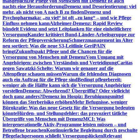
maßgeblich
Die Pflege von Menschen mit Demenz ist auch
nachts eine Herausforderung
Demenz und Desorientierung: viel
mehr, als nicht von A nach B zu finden
Demenz und
Psychopharmaka: „zu viel“ ist oft „zu lang“ – und wie Pflege
Einfluss nehmen kann
Alzheimer-Demenz: Rapid Review
bündelt Evidenz und setzt Leitplanken für eine einheitlichere
Versorgung
Kanzler kritisiert Bund-Länder-Arbeitsgruppe zur
Reform der Pflegeversicherung
Schmerzmanagement im Alter
neu sortiert: Was die neue S3-Leitlinie GeriPAIN
bringt
Zukunftspakt Pflege und die Chancen für die
Versorgung von Menschen mit Demenz
Vom Umgang mit
Angehörigen: zwischen Verständnis und Verteidigung
Caritas
gegen Sawatzki-Schelte: Warum wir genauer auf die
Altenpflege schauen müssen
Warum die fehlenden Diagnosen
auch ein Auftrag für die Pflege sind
Bedingt pflegebereit:
weniger als die Hälfte kann sich die Versorgung Angehöriger
vorstellen
Demenz: Abwehrend? Übergriffig? Oder vielleicht
doch ganz anders?
Demenz im Hospiz: Beruhigungsmittel
können das Sterberisiko erhöhen
Mehr Befugnisse, weniger
Bürokratie: Was das neue Gesetz für die Versorgung bedeuten
könnte
Hürden- und Stellungsfehler: das provoziert tätliche
Übergriffe von Menschen mit Demenz
MCI: Was
intergenerationelle Aktiv-Programme leisten müssen – und
Betroffene brauchen
Kontinuierliche Begleitung durch geschulte
Pflegefachpersonen schließt Versorgungslücken
Relevant