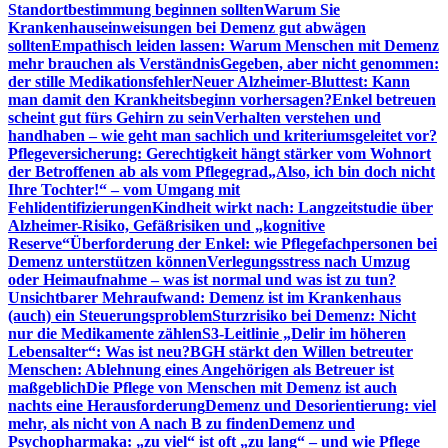
Standortbestimmung beginnen sollten
Warum Sie
Krankenhauseinweisungen bei Demenz gut abwägen
sollten
Empathisch leiden lassen: Warum Menschen mit Demenz
mehr brauchen als Verständnis
Gegeben, aber nicht genommen:
der stille Medikationsfehler
Neuer Alzheimer-Bluttest: Kann
man damit den Krankheitsbeginn vorhersagen?
Enkel betreuen
scheint gut fürs Gehirn zu sein
Verhalten verstehen und
handhaben – wie geht man sachlich und kriteriumsgeleitet vor?
Pflegeversicherung: Gerechtigkeit hängt stärker vom Wohnort
der Betroffenen ab als vom Pflegegrad
„Also, ich bin doch nicht
Ihre Tochter!“ – vom Umgang mit
Fehlidentifizierungen
Kindheit wirkt nach: Langzeitstudie über
Alzheimer-Risiko, Gefäßrisiken und „kognitive
Reserve“
Überforderung der Enkel: wie Pflegefachpersonen bei
Demenz unterstützen können
Verlegungsstress nach Umzug
oder Heimaufnahme – was ist normal und was ist zu tun?
Unsichtbarer Mehraufwand: Demenz ist im Krankenhaus
(auch) ein Steuerungsproblem
Sturzrisiko bei Demenz: Nicht
nur die Medikamente zählen
S3-Leitlinie „Delir im höheren
Lebensalter“: Was ist neu?
BGH stärkt den Willen betreuter
Menschen: Ablehnung eines Angehörigen als Betreuer ist
maßgeblich
Die Pflege von Menschen mit Demenz ist auch
nachts eine Herausforderung
Demenz und Desorientierung: viel
mehr, als nicht von A nach B zu finden
Demenz und
Psychopharmaka: „zu viel“ ist oft „zu lang“ – und wie Pflege