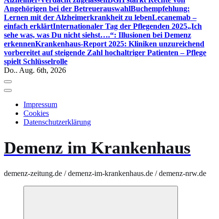
Angehörigen bei der Betreuerauswahl
Buchempfehlung:
Lernen mit der Alzheimerkrankheit zu leben
Lecanemab –
einfach erklärt
Internationaler Tag der Pflegenden 2025
„Ich
sehe was, was Du nicht siehst….“: Illusionen bei Demenz
erkennen
Krankenhaus-Report 2025: Kliniken unzureichend
vorbereitet auf steigende Zahl hochaltriger Patienten – Pflege
spielt Schlüsselrolle
Do.. Aug. 6th, 2026
Impressum
Cookies
Datenschutzerklärung
Demenz im Krankenhaus
demenz-zeitung.de / demenz-im-krankenhaus.de / demenz-nrw.de