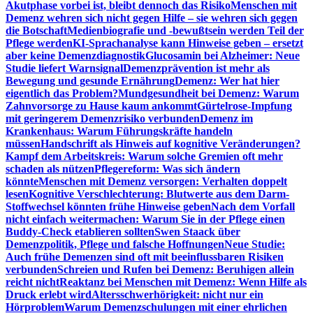
Akutphase vorbei ist, bleibt dennoch das Risiko
Menschen mit
Demenz wehren sich nicht gegen Hilfe – sie wehren sich gegen
die Botschaft
Medienbiografie und -bewußtsein werden Teil der
Pflege werden
KI-Sprachanalyse kann Hinweise geben – ersetzt
aber keine Demenzdiagnostik
Glucosamin bei Alzheimer: Neue
Studie liefert Warnsignal
Demenzprävention ist mehr als
Bewegung und gesunde Ernährung
Demenz: Wer hat hier
eigentlich das Problem?
Mundgesundheit bei Demenz: Warum
Zahnvorsorge zu Hause kaum ankommt
Gürtelrose-Impfung
mit geringerem Demenzrisiko verbunden
Demenz im
Krankenhaus: Warum Führungskräfte handeln
müssen
Handschrift als Hinweis auf kognitive Veränderungen?
Kampf dem Arbeitskreis: Warum solche Gremien oft mehr
schaden als nützen
Pflegereform: Was sich ändern
könnte
Menschen mit Demenz versorgen: Verhalten doppelt
lesen
Kognitive Verschlechterung: Blutwerte aus dem Darm-
Stoffwechsel könnten frühe Hinweise geben
Nach dem Vorfall
nicht einfach weitermachen: Warum Sie in der Pflege einen
Buddy-Check etablieren sollten
Swen Staack über
Demenzpolitik, Pflege und falsche Hoffnungen
Neue Studie:
Auch frühe Demenzen sind oft mit beeinflussbaren Risiken
verbunden
Schreien und Rufen bei Demenz: Beruhigen allein
reicht nicht
Reaktanz bei Menschen mit Demenz: Wenn Hilfe als
Druck erlebt wird
Altersschwerhörigkeit: nicht nur ein
Hörproblem
Warum Demenzschulungen mit einer ehrlichen