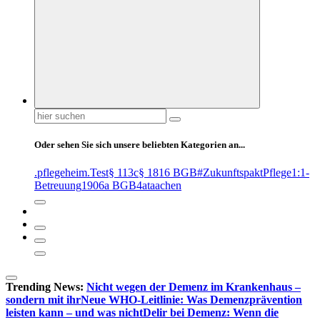
Suchen
nach:
Oder sehen Sie sich unsere beliebten Kategorien an...
.pflegeheim
.Test
§ 113c
§ 1816 BGB
#ZukunftspaktPflege
1:1-
Betreuung
1906a BGB
4at
aachen
Trending News:
Nicht wegen der Demenz im Krankenhaus –
sondern mit ihr
Neue WHO-Leitlinie: Was Demenzprävention
leisten kann – und was nicht
Delir bei Demenz: Wenn die