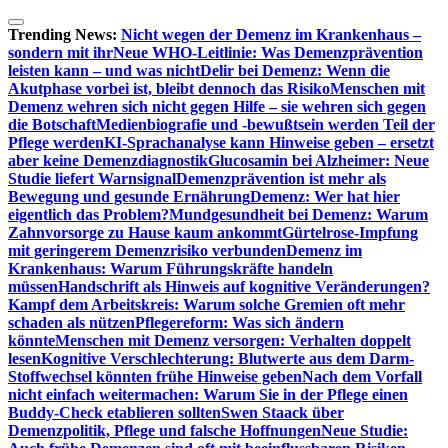
Zum
Inhalt
Trending News:
Nicht wegen der Demenz im Krankenhaus –
springen
sondern mit ihr
Neue WHO-Leitlinie: Was Demenzprävention
leisten kann – und was nicht
Delir bei Demenz: Wenn die
Akutphase vorbei ist, bleibt dennoch das Risiko
Menschen mit
Demenz wehren sich nicht gegen Hilfe – sie wehren sich gegen
die Botschaft
Medienbiografie und -bewußtsein werden Teil der
Pflege werden
KI-Sprachanalyse kann Hinweise geben – ersetzt
aber keine Demenzdiagnostik
Glucosamin bei Alzheimer: Neue
Studie liefert Warnsignal
Demenzprävention ist mehr als
Bewegung und gesunde Ernährung
Demenz: Wer hat hier
eigentlich das Problem?
Mundgesundheit bei Demenz: Warum
Zahnvorsorge zu Hause kaum ankommt
Gürtelrose-Impfung
mit geringerem Demenzrisiko verbunden
Demenz im
Krankenhaus: Warum Führungskräfte handeln
müssen
Handschrift als Hinweis auf kognitive Veränderungen?
Kampf dem Arbeitskreis: Warum solche Gremien oft mehr
schaden als nützen
Pflegereform: Was sich ändern
könnte
Menschen mit Demenz versorgen: Verhalten doppelt
lesen
Kognitive Verschlechterung: Blutwerte aus dem Darm-
Stoffwechsel könnten frühe Hinweise geben
Nach dem Vorfall
nicht einfach weitermachen: Warum Sie in der Pflege einen
Buddy-Check etablieren sollten
Swen Staack über
Demenzpolitik, Pflege und falsche Hoffnungen
Neue Studie: