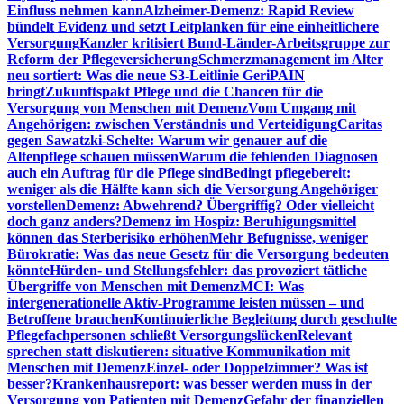
Einfluss nehmen kann
Alzheimer-Demenz: Rapid Review
bündelt Evidenz und setzt Leitplanken für eine einheitlichere
Versorgung
Kanzler kritisiert Bund-Länder-Arbeitsgruppe zur
Reform der Pflegeversicherung
Schmerzmanagement im Alter
neu sortiert: Was die neue S3-Leitlinie GeriPAIN
bringt
Zukunftspakt Pflege und die Chancen für die
Versorgung von Menschen mit Demenz
Vom Umgang mit
Angehörigen: zwischen Verständnis und Verteidigung
Caritas
gegen Sawatzki-Schelte: Warum wir genauer auf die
Altenpflege schauen müssen
Warum die fehlenden Diagnosen
auch ein Auftrag für die Pflege sind
Bedingt pflegebereit:
weniger als die Hälfte kann sich die Versorgung Angehöriger
vorstellen
Demenz: Abwehrend? Übergriffig? Oder vielleicht
doch ganz anders?
Demenz im Hospiz: Beruhigungsmittel
können das Sterberisiko erhöhen
Mehr Befugnisse, weniger
Bürokratie: Was das neue Gesetz für die Versorgung bedeuten
könnte
Hürden- und Stellungsfehler: das provoziert tätliche
Übergriffe von Menschen mit Demenz
MCI: Was
intergenerationelle Aktiv-Programme leisten müssen – und
Betroffene brauchen
Kontinuierliche Begleitung durch geschulte
Pflegefachpersonen schließt Versorgungslücken
Relevant
sprechen statt diskutieren: situative Kommunikation mit
Menschen mit Demenz
Einzel- oder Doppelzimmer? Was ist
besser?
Krankenhausreport: was besser werden muss in der
Versorgung von Patienten mit Demenz
Gefahr der finanziellen