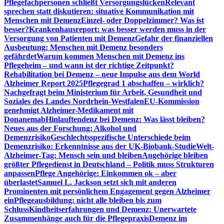
Pflegefachpersonen schließt Versorgungslücken
Relevant
sprechen statt diskutieren: situative Kommunikation mit
Menschen mit Demenz
Einzel- oder Doppelzimmer? Was ist
besser?
Krankenhausreport: was besser werden muss in der
Versorgung von Patienten mit Demenz
Gefahr der finanziellen
Ausbeutung: Menschen mit Demenz besonders
gefährdet
Warum kommen Menschen mit Demenz ins
Pflegeheim – und wann ist der richtige Zeitpunkt?
Rehabilitation bei Demenz – neue Impulse aus dem World
Alzheimer Report 2025
Pflegegrad 1 abschaffen – wirklich?
Nachgefragt beim Ministerium für Arbeit, Gesundheit und
Soziales des Landes Nordrhein-Westfalen
EU-Kommission
genehmigt Alzheimer-Medikament mit
Donanemab
Hinlauftendenz bei Demenz: Was lässt bleiben?
Neues aus der Forschung: Alkohol und
Demenzrisiko
Geschlechtsspezifische Unterschiede beim
Demenzrisiko: Erkenntnisse aus der UK-Biobank-Studie
Welt-
Alzheimer-Tag: Mensch sein und bleiben
Angehörige bleiben
größter Pflegedienst in Deutschland – Politik muss Strukturen
anpassen
Pflege Angehörige: Einkommen ok – aber
überlastet
Samuel L. Jackson setzt sich mit anderen
Prominenten mit persönlichem Engagement gegen Alzheimer
ein
Pflegeausbildung: nicht alle bleiben bis zum
Schluss
Kindheitserfahrungen und Demenz: Unerwartete
Zusammenhänge auch für die Pflegepraxis
Demenz im