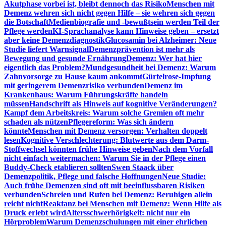
Akutphase vorbei ist, bleibt dennoch das Risiko
Menschen mit
Demenz wehren sich nicht gegen Hilfe – sie wehren sich gegen
die Botschaft
Medienbiografie und -bewußtsein werden Teil der
Pflege werden
KI-Sprachanalyse kann Hinweise geben – ersetzt
aber keine Demenzdiagnostik
Glucosamin bei Alzheimer: Neue
Studie liefert Warnsignal
Demenzprävention ist mehr als
Bewegung und gesunde Ernährung
Demenz: Wer hat hier
eigentlich das Problem?
Mundgesundheit bei Demenz: Warum
Zahnvorsorge zu Hause kaum ankommt
Gürtelrose-Impfung
mit geringerem Demenzrisiko verbunden
Demenz im
Krankenhaus: Warum Führungskräfte handeln
müssen
Handschrift als Hinweis auf kognitive Veränderungen?
Kampf dem Arbeitskreis: Warum solche Gremien oft mehr
schaden als nützen
Pflegereform: Was sich ändern
könnte
Menschen mit Demenz versorgen: Verhalten doppelt
lesen
Kognitive Verschlechterung: Blutwerte aus dem Darm-
Stoffwechsel könnten frühe Hinweise geben
Nach dem Vorfall
nicht einfach weitermachen: Warum Sie in der Pflege einen
Buddy-Check etablieren sollten
Swen Staack über
Demenzpolitik, Pflege und falsche Hoffnungen
Neue Studie:
Auch frühe Demenzen sind oft mit beeinflussbaren Risiken
verbunden
Schreien und Rufen bei Demenz: Beruhigen allein
reicht nicht
Reaktanz bei Menschen mit Demenz: Wenn Hilfe als
Druck erlebt wird
Altersschwerhörigkeit: nicht nur ein
Hörproblem
Warum Demenzschulungen mit einer ehrlichen