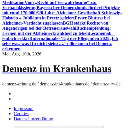
Medikation
Vom „Recht auf Verwahrlosung“ zur
Vernachlässigung
Bayerischer Demenzfonds fördert Projekte
mit rund 170.000 €
20 Jahre Alzheimer Gesellschaft Schleswig-
Holstein – Jubiläum in Preetz gefeiert
Erster Bluttest bei
Alzheimer-Verdacht zugelassen
BGH stärkt Rechte von
Angehörigen bei der Betreuerauswahl
Buchempfehlung:
Lernen mit der Alzheimerkrankheit zu leben
Lecanemab –
einfach erklärt
Internationaler Tag der Pflegenden 2025
„Ich
sehe was, was Du nicht siehst….“: Illusionen bei Demenz
erkennen
Mo.. Aug. 10th, 2026
Demenz im Krankenhaus
demenz-zeitung.de / demenz-im-krankenhaus.de / demenz-nrw.de
Impressum
Cookies
Datenschutzerklärung