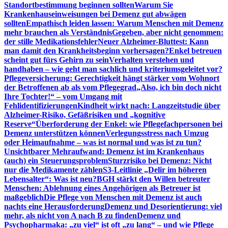
Standortbestimmung beginnen sollten
Warum Sie
Krankenhauseinweisungen bei Demenz gut abwägen
sollten
Empathisch leiden lassen: Warum Menschen mit Demenz
mehr brauchen als Verständnis
Gegeben, aber nicht genommen:
der stille Medikationsfehler
Neuer Alzheimer-Bluttest: Kann
man damit den Krankheitsbeginn vorhersagen?
Enkel betreuen
scheint gut fürs Gehirn zu sein
Verhalten verstehen und
handhaben – wie geht man sachlich und kriteriumsgeleitet vor?
Pflegeversicherung: Gerechtigkeit hängt stärker vom Wohnort
der Betroffenen ab als vom Pflegegrad
„Also, ich bin doch nicht
Ihre Tochter!“ – vom Umgang mit
Fehlidentifizierungen
Kindheit wirkt nach: Langzeitstudie über
Alzheimer-Risiko, Gefäßrisiken und „kognitive
Reserve“
Überforderung der Enkel: wie Pflegefachpersonen bei
Demenz unterstützen können
Verlegungsstress nach Umzug
oder Heimaufnahme – was ist normal und was ist zu tun?
Unsichtbarer Mehraufwand: Demenz ist im Krankenhaus
(auch) ein Steuerungsproblem
Sturzrisiko bei Demenz: Nicht
nur die Medikamente zählen
S3-Leitlinie „Delir im höheren
Lebensalter“: Was ist neu?
BGH stärkt den Willen betreuter
Menschen: Ablehnung eines Angehörigen als Betreuer ist
maßgeblich
Die Pflege von Menschen mit Demenz ist auch
nachts eine Herausforderung
Demenz und Desorientierung: viel
mehr, als nicht von A nach B zu finden
Demenz und
Psychopharmaka: „zu viel“ ist oft „zu lang“ – und wie Pflege