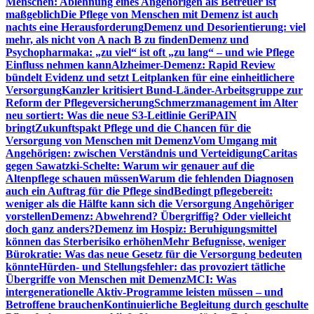
Menschen: Ablehnung eines Angehörigen als Betreuer ist
maßgeblich
Die Pflege von Menschen mit Demenz ist auch
nachts eine Herausforderung
Demenz und Desorientierung: viel
mehr, als nicht von A nach B zu finden
Demenz und
Psychopharmaka: „zu viel“ ist oft „zu lang“ – und wie Pflege
Einfluss nehmen kann
Alzheimer-Demenz: Rapid Review
bündelt Evidenz und setzt Leitplanken für eine einheitlichere
Versorgung
Kanzler kritisiert Bund-Länder-Arbeitsgruppe zur
Reform der Pflegeversicherung
Schmerzmanagement im Alter
neu sortiert: Was die neue S3-Leitlinie GeriPAIN
bringt
Zukunftspakt Pflege und die Chancen für die
Versorgung von Menschen mit Demenz
Vom Umgang mit
Angehörigen: zwischen Verständnis und Verteidigung
Caritas
gegen Sawatzki-Schelte: Warum wir genauer auf die
Altenpflege schauen müssen
Warum die fehlenden Diagnosen
auch ein Auftrag für die Pflege sind
Bedingt pflegebereit:
weniger als die Hälfte kann sich die Versorgung Angehöriger
vorstellen
Demenz: Abwehrend? Übergriffig? Oder vielleicht
doch ganz anders?
Demenz im Hospiz: Beruhigungsmittel
können das Sterberisiko erhöhen
Mehr Befugnisse, weniger
Bürokratie: Was das neue Gesetz für die Versorgung bedeuten
könnte
Hürden- und Stellungsfehler: das provoziert tätliche
Übergriffe von Menschen mit Demenz
MCI: Was
intergenerationelle Aktiv-Programme leisten müssen – und
Betroffene brauchen
Kontinuierliche Begleitung durch geschulte