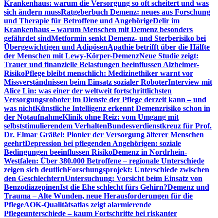
Krankenhaus: warum die Versorgung so oft scheitert und was
sich ändern muss
Ratgeberbuch Demenz: neues aus Forschung
und Therapie für Betroffene und Angehörige
Delir im
Krankenhaus – warum Menschen mit Demenz besonders
gefährdet sind
Metformin senkt Demenz- und Sterberisiko bei
Übergewichtigen und Adipösen
Apathie betrifft über die Hälfte
der Menschen mit Lewy-Körper-Demenz
Neue Studie zeigt:
Trauer und finanzielle Belastungen beeinflussen Alzheimer-
Risiko
Pflege bleibt menschlich: Medizinethiker warnt vor
Missverständnissen beim Einsatz sozialer Roboter
Interview mit
Alice Lin: was einer der weltweit fortschrittlichsten
Versorgungsroboter im Dienste der Pflege derzeit kann – und
was nicht
Künstliche Intelligenz erkennt Demenzrisiko schon in
der Notaufnahme
Klinik ohne Reiz: vom Umgang mit
selbststimulierendem Verhalten
Bundesverdienstkreuz für Prof.
Dr. Elmar Gräßel: Pionier der Versorgung älterer Menschen
geehrt
Depression bei pflegenden Angehörigen: soziale
Bedingungen beeinflussen Risiko
Demenz in Nordrhein-
Westfalen: Über 380.000 Betroffene – regionale Unterschiede
zeigen sich deutlich
Forschungsprojekt: Unterschiede zwischen
den Geschlechtern
Untersuchung: Vorsicht beim Einsatz von
Benzodiazepinen
Ist die Ehe schlecht fürs Gehirn?
Demenz und
Trauma – Alte Wunden, neue Herausforderungen für die
Pflege
AOK-Qualitätsatlas zeigt alarmierende
Pflegeunterschiede – kaum Fortschritte bei riskanter