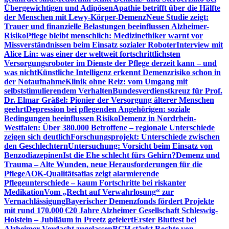
Übergewichtigen und Adipösen
Apathie betrifft über die Hälfte
der Menschen mit Lewy-Körper-Demenz
Neue Studie zeigt:
Trauer und finanzielle Belastungen beeinflussen Alzheimer-
Risiko
Pflege bleibt menschlich: Medizinethiker warnt vor
Missverständnissen beim Einsatz sozialer Roboter
Interview mit
Alice Lin: was einer der weltweit fortschrittlichsten
Versorgungsroboter im Dienste der Pflege derzeit kann – und
was nicht
Künstliche Intelligenz erkennt Demenzrisiko schon in
der Notaufnahme
Klinik ohne Reiz: vom Umgang mit
selbststimulierendem Verhalten
Bundesverdienstkreuz für Prof.
Dr. Elmar Gräßel: Pionier der Versorgung älterer Menschen
geehrt
Depression bei pflegenden Angehörigen: soziale
Bedingungen beeinflussen Risiko
Demenz in Nordrhein-
Westfalen: Über 380.000 Betroffene – regionale Unterschiede
zeigen sich deutlich
Forschungsprojekt: Unterschiede zwischen
den Geschlechtern
Untersuchung: Vorsicht beim Einsatz von
Benzodiazepinen
Ist die Ehe schlecht fürs Gehirn?
Demenz und
Trauma – Alte Wunden, neue Herausforderungen für die
Pflege
AOK-Qualitätsatlas zeigt alarmierende
Pflegeunterschiede – kaum Fortschritte bei riskanter
Medikation
Vom „Recht auf Verwahrlosung“ zur
Vernachlässigung
Bayerischer Demenzfonds fördert Projekte
mit rund 170.000 €
20 Jahre Alzheimer Gesellschaft Schleswig-
Holstein – Jubiläum in Preetz gefeiert
Erster Bluttest bei
Alzheimer-Verdacht zugelassen
BGH stärkt Rechte von