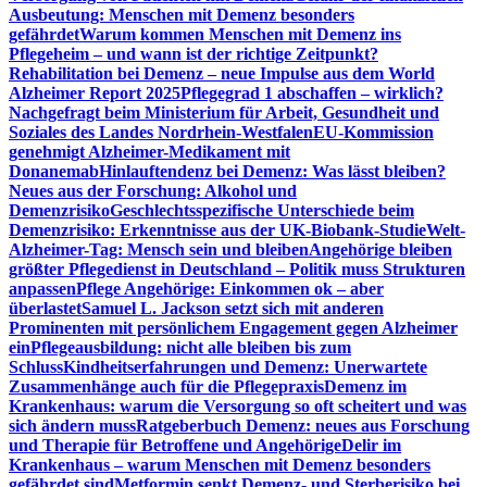
Ausbeutung: Menschen mit Demenz besonders
gefährdet
Warum kommen Menschen mit Demenz ins
Pflegeheim – und wann ist der richtige Zeitpunkt?
Rehabilitation bei Demenz – neue Impulse aus dem World
Alzheimer Report 2025
Pflegegrad 1 abschaffen – wirklich?
Nachgefragt beim Ministerium für Arbeit, Gesundheit und
Soziales des Landes Nordrhein-Westfalen
EU-Kommission
genehmigt Alzheimer-Medikament mit
Donanemab
Hinlauftendenz bei Demenz: Was lässt bleiben?
Neues aus der Forschung: Alkohol und
Demenzrisiko
Geschlechtsspezifische Unterschiede beim
Demenzrisiko: Erkenntnisse aus der UK-Biobank-Studie
Welt-
Alzheimer-Tag: Mensch sein und bleiben
Angehörige bleiben
größter Pflegedienst in Deutschland – Politik muss Strukturen
anpassen
Pflege Angehörige: Einkommen ok – aber
überlastet
Samuel L. Jackson setzt sich mit anderen
Prominenten mit persönlichem Engagement gegen Alzheimer
ein
Pflegeausbildung: nicht alle bleiben bis zum
Schluss
Kindheitserfahrungen und Demenz: Unerwartete
Zusammenhänge auch für die Pflegepraxis
Demenz im
Krankenhaus: warum die Versorgung so oft scheitert und was
sich ändern muss
Ratgeberbuch Demenz: neues aus Forschung
und Therapie für Betroffene und Angehörige
Delir im
Krankenhaus – warum Menschen mit Demenz besonders
gefährdet sind
Metformin senkt Demenz- und Sterberisiko bei