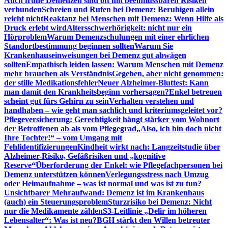
Auch frühe Demenzen sind oft mit beeinflussbaren Risiken
verbunden
Schreien und Rufen bei Demenz: Beruhigen allein
reicht nicht
Reaktanz bei Menschen mit Demenz: Wenn Hilfe als
Druck erlebt wird
Altersschwerhörigkeit: nicht nur ein
Hörproblem
Warum Demenzschulungen mit einer ehrlichen
Standortbestimmung beginnen sollten
Warum Sie
Krankenhauseinweisungen bei Demenz gut abwägen
sollten
Empathisch leiden lassen: Warum Menschen mit Demenz
mehr brauchen als Verständnis
Gegeben, aber nicht genommen:
der stille Medikationsfehler
Neuer Alzheimer-Bluttest: Kann
man damit den Krankheitsbeginn vorhersagen?
Enkel betreuen
scheint gut fürs Gehirn zu sein
Verhalten verstehen und
handhaben – wie geht man sachlich und kriteriumsgeleitet vor?
Pflegeversicherung: Gerechtigkeit hängt stärker vom Wohnort
der Betroffenen ab als vom Pflegegrad
„Also, ich bin doch nicht
Ihre Tochter!“ – vom Umgang mit
Fehlidentifizierungen
Kindheit wirkt nach: Langzeitstudie über
Alzheimer-Risiko, Gefäßrisiken und „kognitive
Reserve“
Überforderung der Enkel: wie Pflegefachpersonen bei
Demenz unterstützen können
Verlegungsstress nach Umzug
oder Heimaufnahme – was ist normal und was ist zu tun?
Unsichtbarer Mehraufwand: Demenz ist im Krankenhaus
(auch) ein Steuerungsproblem
Sturzrisiko bei Demenz: Nicht
nur die Medikamente zählen
S3-Leitlinie „Delir im höheren
Lebensalter“: Was ist neu?
BGH stärkt den Willen betreuter