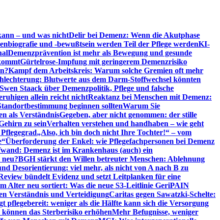
kann – und was nicht
Delir bei Demenz: Wenn die Akutphase
enbiografie und -bewußtsein werden Teil der Pflege werden
KI-
nal
Demenzprävention ist mehr als Bewegung und gesunde
nkommt
Gürtelrose-Impfung mit geringerem Demenzrisiko
en?
Kampf dem Arbeitskreis: Warum solche Gremien oft mehr
chlechterung: Blutwerte aus dem Darm-Stoffwechsel könnten
Swen Staack über Demenzpolitik, Pflege und falsche
uhigen allein reicht nicht
Reaktanz bei Menschen mit Demenz:
tandortbestimmung beginnen sollten
Warum Sie
n als Verständnis
Gegeben, aber nicht genommen: der stille
Gehirn zu sein
Verhalten verstehen und handhaben – wie geht
 Pflegegrad
„Also, ich bin doch nicht Ihre Tochter!“ – vom
e“
Überforderung der Enkel: wie Pflegefachpersonen bei Demenz
wand: Demenz ist im Krankenhaus (auch) ein
t neu?
BGH stärkt den Willen betreuter Menschen: Ablehnung
d Desorientierung: viel mehr, als nicht von A nach B zu
view bündelt Evidenz und setzt Leitplanken für eine
Alter neu sortiert: Was die neue S3-Leitlinie GeriPAIN
n Verständnis und Verteidigung
Caritas gegen Sawatzki-Schelte:
t pflegebereit: weniger als die Hälfte kann sich die Versorgung
 können das Sterberisiko erhöhen
Mehr Befugnisse, weniger