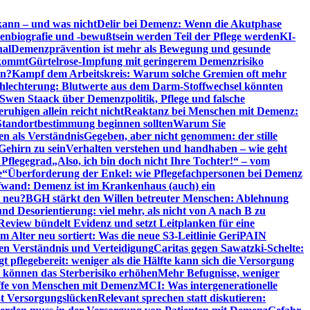
kann – und was nicht
Delir bei Demenz: Wenn die Akutphase
enbiografie und -bewußtsein werden Teil der Pflege werden
KI-
nal
Demenzprävention ist mehr als Bewegung und gesunde
nkommt
Gürtelrose-Impfung mit geringerem Demenzrisiko
en?
Kampf dem Arbeitskreis: Warum solche Gremien oft mehr
chlechterung: Blutwerte aus dem Darm-Stoffwechsel könnten
Swen Staack über Demenzpolitik, Pflege und falsche
uhigen allein reicht nicht
Reaktanz bei Menschen mit Demenz:
tandortbestimmung beginnen sollten
Warum Sie
n als Verständnis
Gegeben, aber nicht genommen: der stille
Gehirn zu sein
Verhalten verstehen und handhaben – wie geht
 Pflegegrad
„Also, ich bin doch nicht Ihre Tochter!“ – vom
e“
Überforderung der Enkel: wie Pflegefachpersonen bei Demenz
wand: Demenz ist im Krankenhaus (auch) ein
t neu?
BGH stärkt den Willen betreuter Menschen: Ablehnung
d Desorientierung: viel mehr, als nicht von A nach B zu
view bündelt Evidenz und setzt Leitplanken für eine
Alter neu sortiert: Was die neue S3-Leitlinie GeriPAIN
n Verständnis und Verteidigung
Caritas gegen Sawatzki-Schelte:
t pflegebereit: weniger als die Hälfte kann sich die Versorgung
 können das Sterberisiko erhöhen
Mehr Befugnisse, weniger
riffe von Menschen mit Demenz
MCI: Was intergenerationelle
eßt Versorgungslücken
Relevant sprechen statt diskutieren: