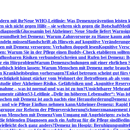
dern mit ihr
Neue WHO-Leitlinie: Was Demenzprävention leisten 
ich nicht gegen Hilfe – sie wehren sich gegen die Botschaft
Medi
diagnostik
Glucosamin bei Alzheimer: Neue Studie liefert Warnsig
esundheit bei Demenz: Warum Zahnvorsorge zu Hause kaum a
ndeln müssen
Handschrift als Hinweis auf kognitive Veränderung
n mit Demenz versorgen: Verhalten doppelt lesen
Kognitive Vers
en: Warum Sie in der Pflege einen Buddy-Check etablieren sollten
nflussbaren Risiken verbunden
Schreien und Rufen bei Demenz: Ber
ur ein Hörproblem
Warum Demenzschulungen mit einer ehrlichen S
thisch leiden lassen: Warum Menschen mit Demenz mehr brauche
en Krankheitsbeginn vorhersagen?
Enkel betreuen scheint gut fürs 
echtigkeit hängt stärker vom Wohnort der Betroffenen ab als vom
studie über Alzheimer-Risiko, Gefäßrisiken und „kognitive Reserv
ahme – was ist normal und was ist zu tun?
Unsichtbarer Mehrauf
kamente zählen
S3-Leitlinie „Delir im höheren Lebensalter“: Was is
nschen mit Demenz ist auch nachts eine Herausforderung
Demenz un
– und wie Pflege Einfluss nehmen kann
Alzheimer-Demenz: Rapid Re
sgruppe zur Reform der Pflegeversicherung
Schmerzmanagement im 
g von Menschen mit Demenz
Vom Umgang mit Angehörigen: zwische
e fehlenden Diagnosen auch ein Auftrag für die Pflege sind
Beding
elleicht doch ganz anders?
Demenz im Hospiz: Beruhigungsmittel