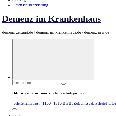
Cookies
Datenschutzerklärung
Demenz im Krankenhaus
demenz-zeitung.de / demenz-im-krankenhaus.de / demenz-nrw.de
Suchen
nach:
Oder sehen Sie sich unsere beliebten Kategorien an...
.pflegeheim
.Test
§ 113c
§ 1816 BGB
#ZukunftspaktPflege
1:1-B