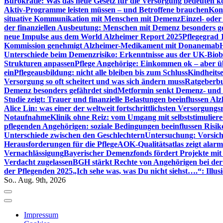
Bürokratie: Was das neue Gesetz für die Versorgung bedeuten k
Aktiv-Programme leisten müssen – und Betroffene brauchen
Kont
situative Kommunikation mit Menschen mit Demenz
Einzel- ode
der finanziellen Ausbeutung: Menschen mit Demenz besonders g
neue Impulse aus dem World Alzheimer Report 2025
Pflegegrad 
Kommission genehmigt Alzheimer-Medikament mit Donanemab
Unterschiede beim Demenzrisiko: Erkenntnisse aus der UK-Bio
Strukturen anpassen
Pflege Angehörige: Einkommen ok – aber üb
ein
Pflegeausbildung: nicht alle bleiben bis zum Schluss
Kindheits
Versorgung so oft scheitert und was sich ändern muss
Ratgeberbu
Demenz besonders gefährdet sind
Metformin senkt Demenz- und 
Studie zeigt: Trauer und finanzielle Belastungen beeinflussen Al
Alice Lin: was einer der weltweit fortschrittlichsten Versorgung
Notaufnahme
Klinik ohne Reiz: vom Umgang mit selbststimulier
pflegenden Angehörigen: soziale Bedingungen beeinflussen Risik
Unterschiede zwischen den Geschlechtern
Untersuchung: Vorsich
Herausforderungen für die Pflege
AOK-Qualitätsatlas zeigt alarm
Vernachlässigung
Bayerischer Demenzfonds fördert Projekte mit
Verdacht zugelassen
BGH stärkt Rechte von Angehörigen bei de
der Pflegenden 2025
„Ich sehe was, was Du nicht siehst….“: Ill
So.. Aug. 9th, 2026
Impressum