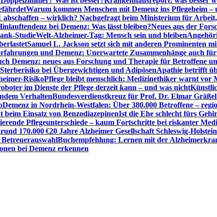
r Doppelzimmer? Was ist besser?
Krankenhausreport: was besser w
efährdet
Warum kommen Menschen mit Demenz ins Pflegeheim – un
1 abschaffen – wirklich? Nachgefragt beim Ministerium für Arbei
Hinlauftendenz bei Demenz: Was lässt bleiben?
Neues aus der Fors
bank-Studie
Welt-Alzheimer-Tag: Mensch sein und bleiben
Angehöri
erlastet
Samuel L. Jackson setzt sich mit anderen Prominenten m
erfahrungen und Demenz: Unerwartete Zusammenhänge auch für d
ch Demenz: neues aus Forschung und Therapie für Betroffene u
Sterberisiko bei Übergewichtigen und Adipösen
Apathie betrifft 
zheimer-Risiko
Pflege bleibt menschlich: Medizinethiker warnt vor 
sroboter im Dienste der Pflege derzeit kann – und was nicht
Künstli
endem Verhalten
Bundesverdienstkreuz für Prof. Dr. Elmar Gräßel
o
Demenz in Nordrhein-Westfalen: Über 380.000 Betroffene – region
t beim Einsatz von Benzodiazepinen
Ist die Ehe schlecht fürs Gehi
ierende Pflegeunterschiede – kaum Fortschritte bei riskanter Med
 rund 170.000 €
20 Jahre Alzheimer Gesellschaft Schleswig-Holstein
r Betreuerauswahl
Buchempfehlung: Lernen mit der Alzheimerkran
usionen bei Demenz erkennen