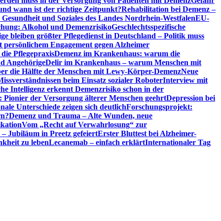
erden muss in der Versorgung von Patienten mit Demenz
Gefahr
d wann ist der richtige Zeitpunkt?
Rehabilitation bei Demenz –
t, Gesundheit und Soziales des Landes Nordrhein-Westfalen
EU-
chung: Alkohol und Demenzrisiko
Geschlechtsspezifische
ge bleiben größter Pflegedienst in Deutschland – Politik muss
it persönlichem Engagement gegen Alzheimer
ie Pflegepraxis
Demenz im Krankenhaus: warum die
nd Angehörige
Delir im Krankenhaus – warum Menschen mit
über die Hälfte der Menschen mit Lewy-Körper-Demenz
Neue
Missverständnissen beim Einsatz sozialer Roboter
Interview mit
che Intelligenz erkennt Demenzrisiko schon in der
: Pionier der Versorgung älterer Menschen geehrt
Depression bei
ale Unterschiede zeigen sich deutlich
Forschungsprojekt:
rn?
Demenz und Trauma – Alte Wunden, neue
ikation
Vom „Recht auf Verwahrlosung“ zur
 – Jubiläum in Preetz gefeiert
Erster Bluttest bei Alzheimer-
kheit zu leben
Lecanemab – einfach erklärt
Internationaler Tag