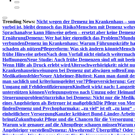
Trending News:
Nicht wegen der Demenz im Krankenhaus – son
vorbei ist, bleibt dennoch das Risiko
Menschen mit Demenz wehren s
Sprachanalyse kann Hinweise geben – ersetzt aber keine Demenz
Ernährung
Demenz: Wer hat hier eigentlich das Problem?
Mundg
verbunden
Demenz im Krankenhaus: Warum Führungskräfte ha
schaden als nützen
Pflegereform: Was sich ändern könnte
Mensche
frühe Hinweise geben
Nach dem Vorfall nicht einfach weitermach
Hoffnungen
Neue Studie: Auch frühe Demenzen sind oft mit beei
Wenn Hilfe als Druck erlebt wird
Altersschwerhörigkeit: nicht n
Krankenhauseinweisungen bei Demenz gut abwägen sollten
Empa
Medikationsfehler
Neuer Alzheimer-Bluttest: Kann man damit d
man sachlich und kriteriumsgeleitet vor?
Pflegeversicherung: Ger
Umgang mit Fehlidentifizierungen
Kindheit wirkt nach: Langzeit
unterstützen können
Verlegungsstress nach Umzug oder Heimaufn
Steuerungsproblem
Sturzrisiko bei Demenz: Nicht nur die Medi
eines Angehörigen als Betreuer ist maßgeblich
Die Pflege von Me
finden
Demenz und Psychopharmaka: „zu viel“ ist oft „zu lang“ 
einheitlichere Versorgung
Kanzler kritisiert Bund-Länder-Arbeit
bringt
Zukunftspakt Pflege und die Chancen für die Versorgun
Warum wir genauer auf die Altenpflege schauen müssen
Warum di
Angehöriger vorstellen
Demenz: Abwehrend? Übergriffig? Oder vi