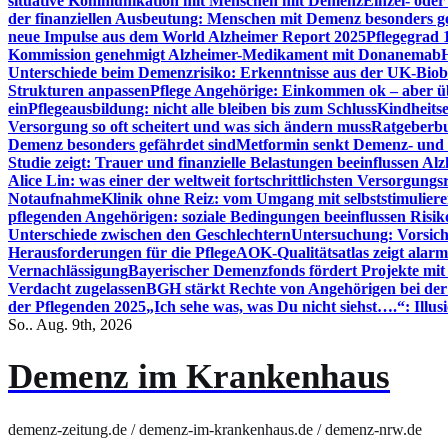
situative Kommunikation mit Menschen mit Demenz
Einzel- ode
der finanziellen Ausbeutung: Menschen mit Demenz besonders g
neue Impulse aus dem World Alzheimer Report 2025
Pflegegrad 
Kommission genehmigt Alzheimer-Medikament mit Donanemab
Unterschiede beim Demenzrisiko: Erkenntnisse aus der UK-Bio
Strukturen anpassen
Pflege Angehörige: Einkommen ok – aber üb
ein
Pflegeausbildung: nicht alle bleiben bis zum Schluss
Kindheits
Versorgung so oft scheitert und was sich ändern muss
Ratgeberbu
Demenz besonders gefährdet sind
Metformin senkt Demenz- und 
Studie zeigt: Trauer und finanzielle Belastungen beeinflussen Al
Alice Lin: was einer der weltweit fortschrittlichsten Versorgung
Notaufnahme
Klinik ohne Reiz: vom Umgang mit selbststimulier
pflegenden Angehörigen: soziale Bedingungen beeinflussen Risik
Unterschiede zwischen den Geschlechtern
Untersuchung: Vorsich
Herausforderungen für die Pflege
AOK-Qualitätsatlas zeigt alarm
Vernachlässigung
Bayerischer Demenzfonds fördert Projekte mit
Verdacht zugelassen
BGH stärkt Rechte von Angehörigen bei de
der Pflegenden 2025
„Ich sehe was, was Du nicht siehst….“: Ill
So.. Aug. 9th, 2026
Demenz im Krankenhaus
demenz-zeitung.de / demenz-im-krankenhaus.de / demenz-nrw.de