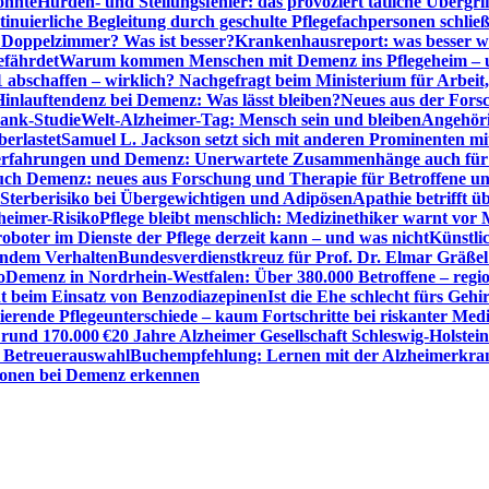
önnte
Hürden- und Stellungsfehler: das provoziert tätliche Überg
inuierliche Begleitung durch geschulte Pflegefachpersonen schli
r Doppelzimmer? Was ist besser?
Krankenhausreport: was besser w
efährdet
Warum kommen Menschen mit Demenz ins Pflegeheim – un
1 abschaffen – wirklich? Nachgefragt beim Ministerium für Arbei
Hinlauftendenz bei Demenz: Was lässt bleiben?
Neues aus der Fors
bank-Studie
Welt-Alzheimer-Tag: Mensch sein und bleiben
Angehöri
erlastet
Samuel L. Jackson setzt sich mit anderen Prominenten m
erfahrungen und Demenz: Unerwartete Zusammenhänge auch für d
ch Demenz: neues aus Forschung und Therapie für Betroffene u
Sterberisiko bei Übergewichtigen und Adipösen
Apathie betrifft 
zheimer-Risiko
Pflege bleibt menschlich: Medizinethiker warnt vor 
sroboter im Dienste der Pflege derzeit kann – und was nicht
Künstli
endem Verhalten
Bundesverdienstkreuz für Prof. Dr. Elmar Gräßel
o
Demenz in Nordrhein-Westfalen: Über 380.000 Betroffene – region
t beim Einsatz von Benzodiazepinen
Ist die Ehe schlecht fürs Gehi
ierende Pflegeunterschiede – kaum Fortschritte bei riskanter Med
 rund 170.000 €
20 Jahre Alzheimer Gesellschaft Schleswig-Holstein
r Betreuerauswahl
Buchempfehlung: Lernen mit der Alzheimerkran
usionen bei Demenz erkennen