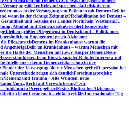
riffe von Menschen mit Demenz
MCI: Was intergenerationelle
eßt Versorgungslücken
Relevant sprechen statt diskutieren:
erden muss in der Versorgung von Patienten mit Demenz
Gefahr
d wann ist der richtige Zeitpunkt?
Rehabilitation bei Demenz –
t, Gesundheit und Soziales des Landes Nordrhein-Westfalen
EU-
chung: Alkohol und Demenzrisiko
Geschlechtsspezifische
ge bleiben größter Pflegedienst in Deutschland – Politik muss
it persönlichem Engagement gegen Alzheimer
ie Pflegepraxis
Demenz im Krankenhaus: warum die
nd Angehörige
Delir im Krankenhaus – warum Menschen mit
über die Hälfte der Menschen mit Lewy-Körper-Demenz
Neue
Missverständnissen beim Einsatz sozialer Roboter
Interview mit
che Intelligenz erkennt Demenzrisiko schon in der
: Pionier der Versorgung älterer Menschen geehrt
Depression bei
ale Unterschiede zeigen sich deutlich
Forschungsprojekt:
rn?
Demenz und Trauma – Alte Wunden, neue
ikation
Vom „Recht auf Verwahrlosung“ zur
 – Jubiläum in Preetz gefeiert
Erster Bluttest bei Alzheimer-
kheit zu leben
Lecanemab – einfach erklärt
Internationaler Tag