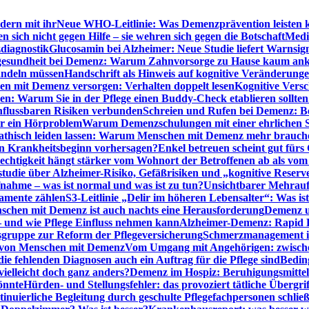
dern mit ihr
Neue WHO-Leitlinie: Was Demenzprävention leisten 
ich nicht gegen Hilfe – sie wehren sich gegen die Botschaft
Medi
diagnostik
Glucosamin bei Alzheimer: Neue Studie liefert Warnsig
esundheit bei Demenz: Warum Zahnvorsorge zu Hause kaum a
ndeln müssen
Handschrift als Hinweis auf kognitive Veränderung
n mit Demenz versorgen: Verhalten doppelt lesen
Kognitive Vers
en: Warum Sie in der Pflege einen Buddy-Check etablieren sollten
nflussbaren Risiken verbunden
Schreien und Rufen bei Demenz: Ber
ur ein Hörproblem
Warum Demenzschulungen mit einer ehrlichen S
thisch leiden lassen: Warum Menschen mit Demenz mehr brauche
en Krankheitsbeginn vorhersagen?
Enkel betreuen scheint gut fürs 
echtigkeit hängt stärker vom Wohnort der Betroffenen ab als vom
studie über Alzheimer-Risiko, Gefäßrisiken und „kognitive Reserv
ahme – was ist normal und was ist zu tun?
Unsichtbarer Mehrauf
kamente zählen
S3-Leitlinie „Delir im höheren Lebensalter“: Was is
nschen mit Demenz ist auch nachts eine Herausforderung
Demenz un
– und wie Pflege Einfluss nehmen kann
Alzheimer-Demenz: Rapid Re
sgruppe zur Reform der Pflegeversicherung
Schmerzmanagement im 
g von Menschen mit Demenz
Vom Umgang mit Angehörigen: zwische
e fehlenden Diagnosen auch ein Auftrag für die Pflege sind
Beding
elleicht doch ganz anders?
Demenz im Hospiz: Beruhigungsmittel
önnte
Hürden- und Stellungsfehler: das provoziert tätliche Überg
inuierliche Begleitung durch geschulte Pflegefachpersonen schli