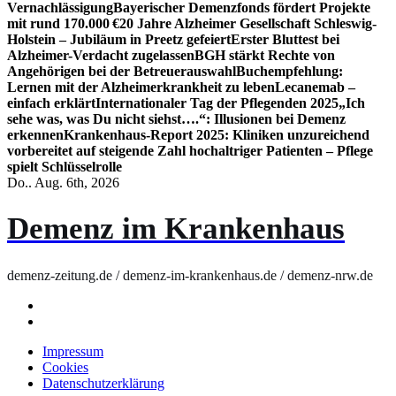
Vernachlässigung
Bayerischer Demenzfonds fördert Projekte
mit rund 170.000 €
20 Jahre Alzheimer Gesellschaft Schleswig-
Holstein – Jubiläum in Preetz gefeiert
Erster Bluttest bei
Alzheimer-Verdacht zugelassen
BGH stärkt Rechte von
Angehörigen bei der Betreuerauswahl
Buchempfehlung:
Lernen mit der Alzheimerkrankheit zu leben
Lecanemab –
einfach erklärt
Internationaler Tag der Pflegenden 2025
„Ich
sehe was, was Du nicht siehst….“: Illusionen bei Demenz
erkennen
Krankenhaus-Report 2025: Kliniken unzureichend
vorbereitet auf steigende Zahl hochaltriger Patienten – Pflege
spielt Schlüsselrolle
Do.. Aug. 6th, 2026
Demenz im Krankenhaus
demenz-zeitung.de / demenz-im-krankenhaus.de / demenz-nrw.de
Impressum
Cookies
Datenschutzerklärung