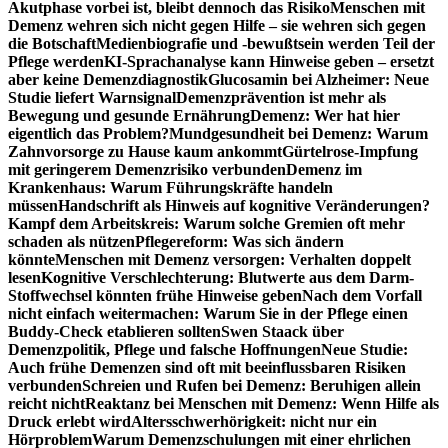
Akutphase vorbei ist, bleibt dennoch das Risiko
Menschen mit
Demenz wehren sich nicht gegen Hilfe – sie wehren sich gegen
die Botschaft
Medienbiografie und -bewußtsein werden Teil der
Pflege werden
KI-Sprachanalyse kann Hinweise geben – ersetzt
aber keine Demenzdiagnostik
Glucosamin bei Alzheimer: Neue
Studie liefert Warnsignal
Demenzprävention ist mehr als
Bewegung und gesunde Ernährung
Demenz: Wer hat hier
eigentlich das Problem?
Mundgesundheit bei Demenz: Warum
Zahnvorsorge zu Hause kaum ankommt
Gürtelrose-Impfung
mit geringerem Demenzrisiko verbunden
Demenz im
Krankenhaus: Warum Führungskräfte handeln
müssen
Handschrift als Hinweis auf kognitive Veränderungen?
Kampf dem Arbeitskreis: Warum solche Gremien oft mehr
schaden als nützen
Pflegereform: Was sich ändern
könnte
Menschen mit Demenz versorgen: Verhalten doppelt
lesen
Kognitive Verschlechterung: Blutwerte aus dem Darm-
Stoffwechsel könnten frühe Hinweise geben
Nach dem Vorfall
nicht einfach weitermachen: Warum Sie in der Pflege einen
Buddy-Check etablieren sollten
Swen Staack über
Demenzpolitik, Pflege und falsche Hoffnungen
Neue Studie:
Auch frühe Demenzen sind oft mit beeinflussbaren Risiken
verbunden
Schreien und Rufen bei Demenz: Beruhigen allein
reicht nicht
Reaktanz bei Menschen mit Demenz: Wenn Hilfe als
Druck erlebt wird
Altersschwerhörigkeit: nicht nur ein
Hörproblem
Warum Demenzschulungen mit einer ehrlichen