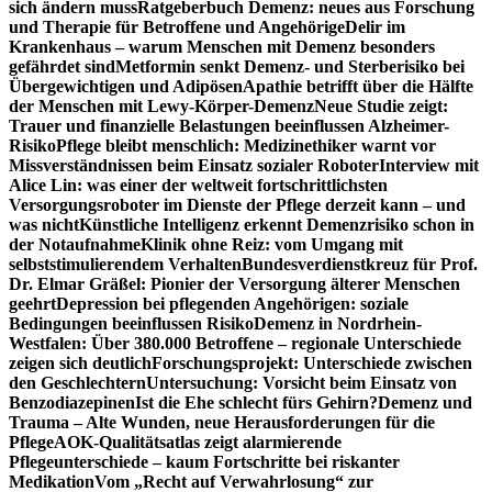
sich ändern muss
Ratgeberbuch Demenz: neues aus Forschung
und Therapie für Betroffene und Angehörige
Delir im
Krankenhaus – warum Menschen mit Demenz besonders
gefährdet sind
Metformin senkt Demenz- und Sterberisiko bei
Übergewichtigen und Adipösen
Apathie betrifft über die Hälfte
der Menschen mit Lewy-Körper-Demenz
Neue Studie zeigt:
Trauer und finanzielle Belastungen beeinflussen Alzheimer-
Risiko
Pflege bleibt menschlich: Medizinethiker warnt vor
Missverständnissen beim Einsatz sozialer Roboter
Interview mit
Alice Lin: was einer der weltweit fortschrittlichsten
Versorgungsroboter im Dienste der Pflege derzeit kann – und
was nicht
Künstliche Intelligenz erkennt Demenzrisiko schon in
der Notaufnahme
Klinik ohne Reiz: vom Umgang mit
selbststimulierendem Verhalten
Bundesverdienstkreuz für Prof.
Dr. Elmar Gräßel: Pionier der Versorgung älterer Menschen
geehrt
Depression bei pflegenden Angehörigen: soziale
Bedingungen beeinflussen Risiko
Demenz in Nordrhein-
Westfalen: Über 380.000 Betroffene – regionale Unterschiede
zeigen sich deutlich
Forschungsprojekt: Unterschiede zwischen
den Geschlechtern
Untersuchung: Vorsicht beim Einsatz von
Benzodiazepinen
Ist die Ehe schlecht fürs Gehirn?
Demenz und
Trauma – Alte Wunden, neue Herausforderungen für die
Pflege
AOK-Qualitätsatlas zeigt alarmierende
Pflegeunterschiede – kaum Fortschritte bei riskanter
Medikation
Vom „Recht auf Verwahrlosung“ zur