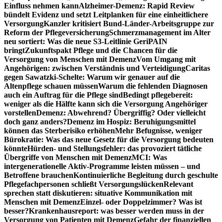
Einfluss nehmen kann
Alzheimer-Demenz: Rapid Review
bündelt Evidenz und setzt Leitplanken für eine einheitlichere
Versorgung
Kanzler kritisiert Bund-Länder-Arbeitsgruppe zur
Reform der Pflegeversicherung
Schmerzmanagement im Alter
neu sortiert: Was die neue S3-Leitlinie GeriPAIN
bringt
Zukunftspakt Pflege und die Chancen für die
Versorgung von Menschen mit Demenz
Vom Umgang mit
Angehörigen: zwischen Verständnis und Verteidigung
Caritas
gegen Sawatzki-Schelte: Warum wir genauer auf die
Altenpflege schauen müssen
Warum die fehlenden Diagnosen
auch ein Auftrag für die Pflege sind
Bedingt pflegebereit:
weniger als die Hälfte kann sich die Versorgung Angehöriger
vorstellen
Demenz: Abwehrend? Übergriffig? Oder vielleicht
doch ganz anders?
Demenz im Hospiz: Beruhigungsmittel
können das Sterberisiko erhöhen
Mehr Befugnisse, weniger
Bürokratie: Was das neue Gesetz für die Versorgung bedeuten
könnte
Hürden- und Stellungsfehler: das provoziert tätliche
Übergriffe von Menschen mit Demenz
MCI: Was
intergenerationelle Aktiv-Programme leisten müssen – und
Betroffene brauchen
Kontinuierliche Begleitung durch geschulte
Pflegefachpersonen schließt Versorgungslücken
Relevant
sprechen statt diskutieren: situative Kommunikation mit
Menschen mit Demenz
Einzel- oder Doppelzimmer? Was ist
besser?
Krankenhausreport: was besser werden muss in der
Versorgung von Patienten mit Demenz
Gefahr der finanziellen