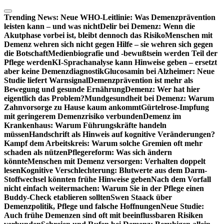
Zum
Inhalt
Trending News:
Neue WHO-Leitlinie: Was Demenzprävention
springen
leisten kann – und was nicht
Delir bei Demenz: Wenn die
Akutphase vorbei ist, bleibt dennoch das Risiko
Menschen mit
Demenz wehren sich nicht gegen Hilfe – sie wehren sich gegen
die Botschaft
Medienbiografie und -bewußtsein werden Teil der
Pflege werden
KI-Sprachanalyse kann Hinweise geben – ersetzt
aber keine Demenzdiagnostik
Glucosamin bei Alzheimer: Neue
Studie liefert Warnsignal
Demenzprävention ist mehr als
Bewegung und gesunde Ernährung
Demenz: Wer hat hier
eigentlich das Problem?
Mundgesundheit bei Demenz: Warum
Zahnvorsorge zu Hause kaum ankommt
Gürtelrose-Impfung
mit geringerem Demenzrisiko verbunden
Demenz im
Krankenhaus: Warum Führungskräfte handeln
müssen
Handschrift als Hinweis auf kognitive Veränderungen?
Kampf dem Arbeitskreis: Warum solche Gremien oft mehr
schaden als nützen
Pflegereform: Was sich ändern
könnte
Menschen mit Demenz versorgen: Verhalten doppelt
lesen
Kognitive Verschlechterung: Blutwerte aus dem Darm-
Stoffwechsel könnten frühe Hinweise geben
Nach dem Vorfall
nicht einfach weitermachen: Warum Sie in der Pflege einen
Buddy-Check etablieren sollten
Swen Staack über
Demenzpolitik, Pflege und falsche Hoffnungen
Neue Studie:
Auch frühe Demenzen sind oft mit beeinflussbaren Risiken