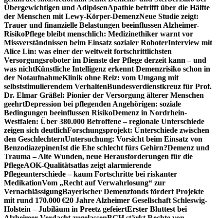
Übergewichtigen und Adipösen
Apathie betrifft über die Hälfte
der Menschen mit Lewy-Körper-Demenz
Neue Studie zeigt:
Trauer und finanzielle Belastungen beeinflussen Alzheimer-
Risiko
Pflege bleibt menschlich: Medizinethiker warnt vor
Missverständnissen beim Einsatz sozialer Roboter
Interview mit
Alice Lin: was einer der weltweit fortschrittlichsten
Versorgungsroboter im Dienste der Pflege derzeit kann – und
was nicht
Künstliche Intelligenz erkennt Demenzrisiko schon in
der Notaufnahme
Klinik ohne Reiz: vom Umgang mit
selbststimulierendem Verhalten
Bundesverdienstkreuz für Prof.
Dr. Elmar Gräßel: Pionier der Versorgung älterer Menschen
geehrt
Depression bei pflegenden Angehörigen: soziale
Bedingungen beeinflussen Risiko
Demenz in Nordrhein-
Westfalen: Über 380.000 Betroffene – regionale Unterschiede
zeigen sich deutlich
Forschungsprojekt: Unterschiede zwischen
den Geschlechtern
Untersuchung: Vorsicht beim Einsatz von
Benzodiazepinen
Ist die Ehe schlecht fürs Gehirn?
Demenz und
Trauma – Alte Wunden, neue Herausforderungen für die
Pflege
AOK-Qualitätsatlas zeigt alarmierende
Pflegeunterschiede – kaum Fortschritte bei riskanter
Medikation
Vom „Recht auf Verwahrlosung“ zur
Vernachlässigung
Bayerischer Demenzfonds fördert Projekte
mit rund 170.000 €
20 Jahre Alzheimer Gesellschaft Schleswig-
Holstein – Jubiläum in Preetz gefeiert
Erster Bluttest bei
Alzheimer-Verdacht zugelassen
BGH stärkt Rechte von