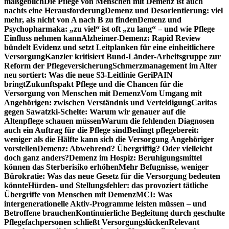
maßgeblich
Die Pflege von Menschen mit Demenz ist auch
nachts eine Herausforderung
Demenz und Desorientierung: viel
mehr, als nicht von A nach B zu finden
Demenz und
Psychopharmaka: „zu viel“ ist oft „zu lang“ – und wie Pflege
Einfluss nehmen kann
Alzheimer-Demenz: Rapid Review
bündelt Evidenz und setzt Leitplanken für eine einheitlichere
Versorgung
Kanzler kritisiert Bund-Länder-Arbeitsgruppe zur
Reform der Pflegeversicherung
Schmerzmanagement im Alter
neu sortiert: Was die neue S3-Leitlinie GeriPAIN
bringt
Zukunftspakt Pflege und die Chancen für die
Versorgung von Menschen mit Demenz
Vom Umgang mit
Angehörigen: zwischen Verständnis und Verteidigung
Caritas
gegen Sawatzki-Schelte: Warum wir genauer auf die
Altenpflege schauen müssen
Warum die fehlenden Diagnosen
auch ein Auftrag für die Pflege sind
Bedingt pflegebereit:
weniger als die Hälfte kann sich die Versorgung Angehöriger
vorstellen
Demenz: Abwehrend? Übergriffig? Oder vielleicht
doch ganz anders?
Demenz im Hospiz: Beruhigungsmittel
können das Sterberisiko erhöhen
Mehr Befugnisse, weniger
Bürokratie: Was das neue Gesetz für die Versorgung bedeuten
könnte
Hürden- und Stellungsfehler: das provoziert tätliche
Übergriffe von Menschen mit Demenz
MCI: Was
intergenerationelle Aktiv-Programme leisten müssen – und
Betroffene brauchen
Kontinuierliche Begleitung durch geschulte
Pflegefachpersonen schließt Versorgungslücken
Relevant