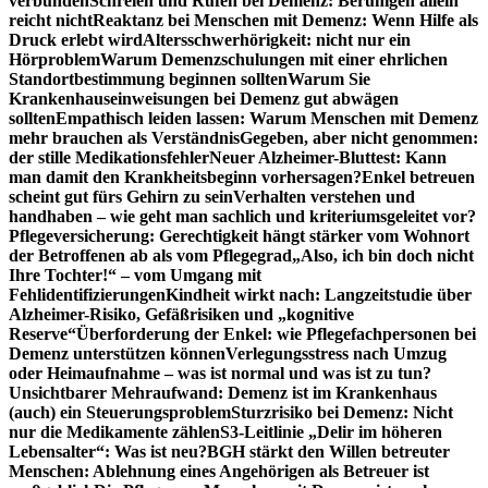
verbunden
Schreien und Rufen bei Demenz: Beruhigen allein
reicht nicht
Reaktanz bei Menschen mit Demenz: Wenn Hilfe als
Druck erlebt wird
Altersschwerhörigkeit: nicht nur ein
Hörproblem
Warum Demenzschulungen mit einer ehrlichen
Standortbestimmung beginnen sollten
Warum Sie
Krankenhauseinweisungen bei Demenz gut abwägen
sollten
Empathisch leiden lassen: Warum Menschen mit Demenz
mehr brauchen als Verständnis
Gegeben, aber nicht genommen:
der stille Medikationsfehler
Neuer Alzheimer-Bluttest: Kann
man damit den Krankheitsbeginn vorhersagen?
Enkel betreuen
scheint gut fürs Gehirn zu sein
Verhalten verstehen und
handhaben – wie geht man sachlich und kriteriumsgeleitet vor?
Pflegeversicherung: Gerechtigkeit hängt stärker vom Wohnort
der Betroffenen ab als vom Pflegegrad
„Also, ich bin doch nicht
Ihre Tochter!“ – vom Umgang mit
Fehlidentifizierungen
Kindheit wirkt nach: Langzeitstudie über
Alzheimer-Risiko, Gefäßrisiken und „kognitive
Reserve“
Überforderung der Enkel: wie Pflegefachpersonen bei
Demenz unterstützen können
Verlegungsstress nach Umzug
oder Heimaufnahme – was ist normal und was ist zu tun?
Unsichtbarer Mehraufwand: Demenz ist im Krankenhaus
(auch) ein Steuerungsproblem
Sturzrisiko bei Demenz: Nicht
nur die Medikamente zählen
S3-Leitlinie „Delir im höheren
Lebensalter“: Was ist neu?
BGH stärkt den Willen betreuter
Menschen: Ablehnung eines Angehörigen als Betreuer ist