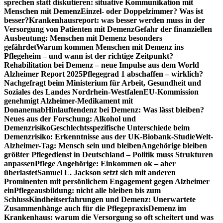
sprechen statt diskutieren: situative Kommunikation mit
Menschen mit Demenz
Einzel- oder Doppelzimmer? Was ist
besser?
Krankenhausreport: was besser werden muss in der
Versorgung von Patienten mit Demenz
Gefahr der finanziellen
Ausbeutung: Menschen mit Demenz besonders
gefährdet
Warum kommen Menschen mit Demenz ins
Pflegeheim – und wann ist der richtige Zeitpunkt?
Rehabilitation bei Demenz – neue Impulse aus dem World
Alzheimer Report 2025
Pflegegrad 1 abschaffen – wirklich?
Nachgefragt beim Ministerium für Arbeit, Gesundheit und
Soziales des Landes Nordrhein-Westfalen
EU-Kommission
genehmigt Alzheimer-Medikament mit
Donanemab
Hinlauftendenz bei Demenz: Was lässt bleiben?
Neues aus der Forschung: Alkohol und
Demenzrisiko
Geschlechtsspezifische Unterschiede beim
Demenzrisiko: Erkenntnisse aus der UK-Biobank-Studie
Welt-
Alzheimer-Tag: Mensch sein und bleiben
Angehörige bleiben
größter Pflegedienst in Deutschland – Politik muss Strukturen
anpassen
Pflege Angehörige: Einkommen ok – aber
überlastet
Samuel L. Jackson setzt sich mit anderen
Prominenten mit persönlichem Engagement gegen Alzheimer
ein
Pflegeausbildung: nicht alle bleiben bis zum
Schluss
Kindheitserfahrungen und Demenz: Unerwartete
Zusammenhänge auch für die Pflegepraxis
Demenz im
Krankenhaus: warum die Versorgung so oft scheitert und was