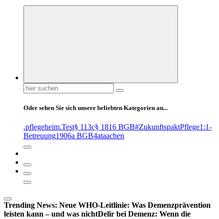
Suchen
nach:
Oder sehen Sie sich unsere beliebten Kategorien an...
.pflegeheim
.Test
§ 113c
§ 1816 BGB
#ZukunftspaktPflege
1:1-
Betreuung
1906a BGB
4at
aachen
Trending News:
Neue WHO-Leitlinie: Was Demenzprävention
leisten kann – und was nicht
Delir bei Demenz: Wenn die