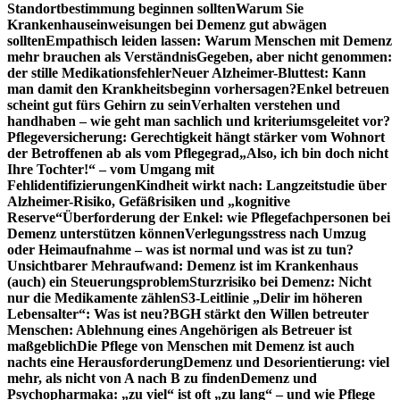
Standortbestimmung beginnen sollten
Warum Sie
Krankenhauseinweisungen bei Demenz gut abwägen
sollten
Empathisch leiden lassen: Warum Menschen mit Demenz
mehr brauchen als Verständnis
Gegeben, aber nicht genommen:
der stille Medikationsfehler
Neuer Alzheimer-Bluttest: Kann
man damit den Krankheitsbeginn vorhersagen?
Enkel betreuen
scheint gut fürs Gehirn zu sein
Verhalten verstehen und
handhaben – wie geht man sachlich und kriteriumsgeleitet vor?
Pflegeversicherung: Gerechtigkeit hängt stärker vom Wohnort
der Betroffenen ab als vom Pflegegrad
„Also, ich bin doch nicht
Ihre Tochter!“ – vom Umgang mit
Fehlidentifizierungen
Kindheit wirkt nach: Langzeitstudie über
Alzheimer-Risiko, Gefäßrisiken und „kognitive
Reserve“
Überforderung der Enkel: wie Pflegefachpersonen bei
Demenz unterstützen können
Verlegungsstress nach Umzug
oder Heimaufnahme – was ist normal und was ist zu tun?
Unsichtbarer Mehraufwand: Demenz ist im Krankenhaus
(auch) ein Steuerungsproblem
Sturzrisiko bei Demenz: Nicht
nur die Medikamente zählen
S3-Leitlinie „Delir im höheren
Lebensalter“: Was ist neu?
BGH stärkt den Willen betreuter
Menschen: Ablehnung eines Angehörigen als Betreuer ist
maßgeblich
Die Pflege von Menschen mit Demenz ist auch
nachts eine Herausforderung
Demenz und Desorientierung: viel
mehr, als nicht von A nach B zu finden
Demenz und
Psychopharmaka: „zu viel“ ist oft „zu lang“ – und wie Pflege