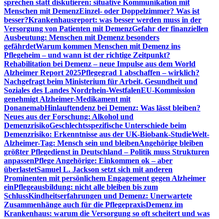
sprechen statt diskutieren: situative Kommunikation mit
Menschen mit Demenz
Einzel- oder Doppelzimmer? Was ist
besser?
Krankenhausreport: was besser werden muss in der
Versorgung von Patienten mit Demenz
Gefahr der finanziellen
Ausbeutung: Menschen mit Demenz besonders
gefährdet
Warum kommen Menschen mit Demenz ins
Pflegeheim – und wann ist der richtige Zeitpunkt?
Rehabilitation bei Demenz – neue Impulse aus dem World
Alzheimer Report 2025
Pflegegrad 1 abschaffen – wirklich?
Nachgefragt beim Ministerium für Arbeit, Gesundheit und
Soziales des Landes Nordrhein-Westfalen
EU-Kommission
genehmigt Alzheimer-Medikament mit
Donanemab
Hinlauftendenz bei Demenz: Was lässt bleiben?
Neues aus der Forschung: Alkohol und
Demenzrisiko
Geschlechtsspezifische Unterschiede beim
Demenzrisiko: Erkenntnisse aus der UK-Biobank-Studie
Welt-
Alzheimer-Tag: Mensch sein und bleiben
Angehörige bleiben
größter Pflegedienst in Deutschland – Politik muss Strukturen
anpassen
Pflege Angehörige: Einkommen ok – aber
überlastet
Samuel L. Jackson setzt sich mit anderen
Prominenten mit persönlichem Engagement gegen Alzheimer
ein
Pflegeausbildung: nicht alle bleiben bis zum
Schluss
Kindheitserfahrungen und Demenz: Unerwartete
Zusammenhänge auch für die Pflegepraxis
Demenz im
Krankenhaus: warum die Versorgung so oft scheitert und was