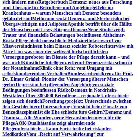
sich ändern muss
Ratgeberbuch Demenz: neues aus Forschung
und Therapie für Betroffene und Angehörige
Delir im
Krankenhaus – warum Menschen mit Demenz besonders
gefährdet sind
Metformin senkt Demenz- und Sterberisiko bei
Übergewichtigen und Adipösen
Apathie betrifft über die Hälfte
der Menschen mit Lewy-Körper-Demenz
Neue Studie zeigt:
Trauer und finanzielle Belastungen beeinflussen Alzheimer-
Risiko
Pflege bleibt menschlich: Medizinethiker warnt vor
Missverständnissen beim Einsatz sozialer Roboter
Interview mit
Alice Lin: was einer der weltweit fortschrittlichsten
Versorgungsroboter im Dienste der Pflege derzeit kann – und
was nicht
Künstliche Intelligenz erkennt Demenzrisiko schon in
der Notaufnahme
Klinik ohne Reiz: vom Umgang mit
selbststimulierendem Verhalten
Bundesverdienstkreuz für Prof.
Dr. Elmar Gräßel: Pionier der Versorgung älterer Menschen
geehrt
Depression bei pflegenden Angehörigen: soziale
Bedingungen beeinflussen Risiko
Demenz in Nordrhein-
Westfalen: Über 380.000 Betroffene – regionale Unterschiede
zeigen sich deutlich
Forschungsprojekt: Unterschiede zwischen
den Geschlechtern
Untersuchung: Vorsicht beim Einsatz von
Benzodiazepinen
Ist die Ehe schlecht fürs Gehirn?
Demenz und
Trauma – Alte Wunden, neue Herausforderungen für die
Pflege
AOK-Qualitätsatlas zeigt alarmierende
Pflegeunterschiede – kaum Fortschritte bei riskanter
Medikation
Vom „Recht auf Verwahrlosung“ zur