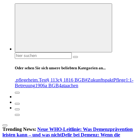
Suchen
nach:
Oder sehen Sie sich unsere beliebten Kategorien an...
.pflegeheim
.Test
§ 113c
§ 1816 BGB
#ZukunftspaktPflege
1:1-
Betreuung
1906a BGB
4at
aachen
Trending News:
Neue WHO-Leitlinie: Was Demenzprävention
leisten kann – und was nicht
Delir bei Demenz: Wenn die