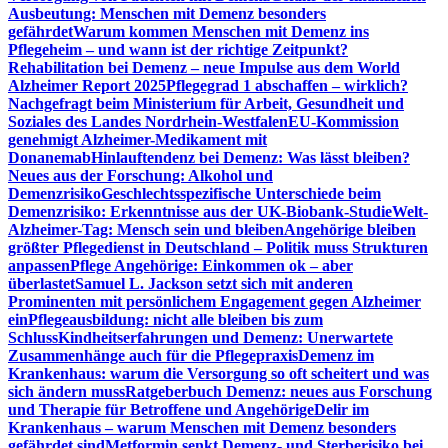
Ausbeutung: Menschen mit Demenz besonders
gefährdet
Warum kommen Menschen mit Demenz ins
Pflegeheim – und wann ist der richtige Zeitpunkt?
Rehabilitation bei Demenz – neue Impulse aus dem World
Alzheimer Report 2025
Pflegegrad 1 abschaffen – wirklich?
Nachgefragt beim Ministerium für Arbeit, Gesundheit und
Soziales des Landes Nordrhein-Westfalen
EU-Kommission
genehmigt Alzheimer-Medikament mit
Donanemab
Hinlauftendenz bei Demenz: Was lässt bleiben?
Neues aus der Forschung: Alkohol und
Demenzrisiko
Geschlechtsspezifische Unterschiede beim
Demenzrisiko: Erkenntnisse aus der UK-Biobank-Studie
Welt-
Alzheimer-Tag: Mensch sein und bleiben
Angehörige bleiben
größter Pflegedienst in Deutschland – Politik muss Strukturen
anpassen
Pflege Angehörige: Einkommen ok – aber
überlastet
Samuel L. Jackson setzt sich mit anderen
Prominenten mit persönlichem Engagement gegen Alzheimer
ein
Pflegeausbildung: nicht alle bleiben bis zum
Schluss
Kindheitserfahrungen und Demenz: Unerwartete
Zusammenhänge auch für die Pflegepraxis
Demenz im
Krankenhaus: warum die Versorgung so oft scheitert und was
sich ändern muss
Ratgeberbuch Demenz: neues aus Forschung
und Therapie für Betroffene und Angehörige
Delir im
Krankenhaus – warum Menschen mit Demenz besonders
gefährdet sind
Metformin senkt Demenz- und Sterberisiko bei