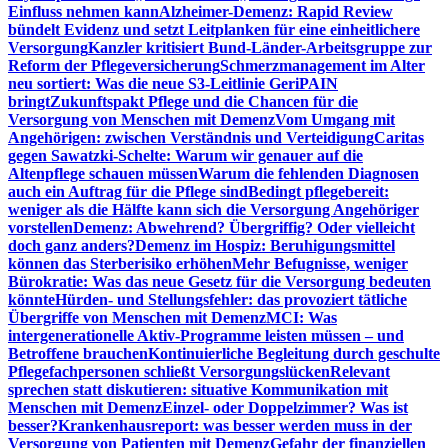
Einfluss nehmen kann
Alzheimer-Demenz: Rapid Review
bündelt Evidenz und setzt Leitplanken für eine einheitlichere
Versorgung
Kanzler kritisiert Bund-Länder-Arbeitsgruppe zur
Reform der Pflegeversicherung
Schmerzmanagement im Alter
neu sortiert: Was die neue S3-Leitlinie GeriPAIN
bringt
Zukunftspakt Pflege und die Chancen für die
Versorgung von Menschen mit Demenz
Vom Umgang mit
Angehörigen: zwischen Verständnis und Verteidigung
Caritas
gegen Sawatzki-Schelte: Warum wir genauer auf die
Altenpflege schauen müssen
Warum die fehlenden Diagnosen
auch ein Auftrag für die Pflege sind
Bedingt pflegebereit:
weniger als die Hälfte kann sich die Versorgung Angehöriger
vorstellen
Demenz: Abwehrend? Übergriffig? Oder vielleicht
doch ganz anders?
Demenz im Hospiz: Beruhigungsmittel
können das Sterberisiko erhöhen
Mehr Befugnisse, weniger
Bürokratie: Was das neue Gesetz für die Versorgung bedeuten
könnte
Hürden- und Stellungsfehler: das provoziert tätliche
Übergriffe von Menschen mit Demenz
MCI: Was
intergenerationelle Aktiv-Programme leisten müssen – und
Betroffene brauchen
Kontinuierliche Begleitung durch geschulte
Pflegefachpersonen schließt Versorgungslücken
Relevant
sprechen statt diskutieren: situative Kommunikation mit
Menschen mit Demenz
Einzel- oder Doppelzimmer? Was ist
besser?
Krankenhausreport: was besser werden muss in der
Versorgung von Patienten mit Demenz
Gefahr der finanziellen