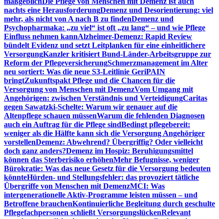
maßgeblich
Die Pflege von Menschen mit Demenz ist auch
nachts eine Herausforderung
Demenz und Desorientierung: viel
mehr, als nicht von A nach B zu finden
Demenz und
Psychopharmaka: „zu viel“ ist oft „zu lang“ – und wie Pflege
Einfluss nehmen kann
Alzheimer-Demenz: Rapid Review
bündelt Evidenz und setzt Leitplanken für eine einheitlichere
Versorgung
Kanzler kritisiert Bund-Länder-Arbeitsgruppe zur
Reform der Pflegeversicherung
Schmerzmanagement im Alter
neu sortiert: Was die neue S3-Leitlinie GeriPAIN
bringt
Zukunftspakt Pflege und die Chancen für die
Versorgung von Menschen mit Demenz
Vom Umgang mit
Angehörigen: zwischen Verständnis und Verteidigung
Caritas
gegen Sawatzki-Schelte: Warum wir genauer auf die
Altenpflege schauen müssen
Warum die fehlenden Diagnosen
auch ein Auftrag für die Pflege sind
Bedingt pflegebereit:
weniger als die Hälfte kann sich die Versorgung Angehöriger
vorstellen
Demenz: Abwehrend? Übergriffig? Oder vielleicht
doch ganz anders?
Demenz im Hospiz: Beruhigungsmittel
können das Sterberisiko erhöhen
Mehr Befugnisse, weniger
Bürokratie: Was das neue Gesetz für die Versorgung bedeuten
könnte
Hürden- und Stellungsfehler: das provoziert tätliche
Übergriffe von Menschen mit Demenz
MCI: Was
intergenerationelle Aktiv-Programme leisten müssen – und
Betroffene brauchen
Kontinuierliche Begleitung durch geschulte
Pflegefachpersonen schließt Versorgungslücken
Relevant