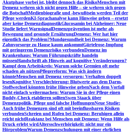
Akutphase vorbei ist, bleibt dennoch das Risiko
Menschen mit
Demenz wehren sich nicht gegen Hilfe – sie wehren sich gegen
die Botschaft
Medienbiografie und -bewußtsein werden Teil der
Pflege werden
KI-Sprachanalyse kann Hinweise geben – ersetzt
aber keine Demenzdiagnostik
Glucosamin bei Alzheimer: Neue
Studie liefert Warnsignal
Demenzprävention ist mehr als
Bewegung und gesunde Ernährung
Demenz: Wer hat hier
eigentlich das Problem?
Mundgesundheit bei Demenz: Warum
Zahnvorsorge zu Hause kaum ankommt
Gürtelrose-Impfung
mit geringerem Demenzrisiko verbunden
Demenz im
Krankenhaus: Warum Führungskräfte handeln
müssen
Handschrift als Hinweis auf kognitive Veränderungen?
Kampf dem Arbeitskreis: Warum solche Gremien oft mehr
schaden als nützen
Pflegereform: Was sich ändern
könnte
Menschen mit Demenz versorgen: Verhalten doppelt
lesen
Kognitive Verschlechterung: Blutwerte aus dem Darm-
Stoffwechsel könnten frühe Hinweise geben
Nach dem Vorfall
nicht einfach weitermachen: Warum Sie in der Pflege einen
Buddy-Check etablieren sollten
Swen Staack über
Demenzpolitik, Pflege und falsche Hoffnungen
Neue Studie:
Auch frühe Demenzen sind oft mit beeinflussbaren Risiken
verbunden
Schreien und Rufen bei Demenz: Beruhigen allein
reicht nicht
Reaktanz bei Menschen mit Demenz: Wenn Hilfe als
Druck erlebt wird
Altersschwerhörigkeit: nicht nur ein
Hörproblem
Warum Demenzschulungen mit einer ehrlichen