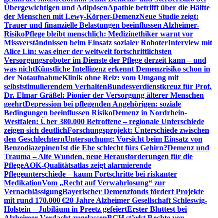
Übergewichtigen und Adipösen
Apathie betrifft über die Hälfte
der Menschen mit Lewy-Körper-Demenz
Neue Studie zeigt:
Trauer und finanzielle Belastungen beeinflussen Alzheimer-
Risiko
Pflege bleibt menschlich: Medizinethiker warnt vor
Missverständnissen beim Einsatz sozialer Roboter
Interview mit
Alice Lin: was einer der weltweit fortschrittlichsten
Versorgungsroboter im Dienste der Pflege derzeit kann – und
was nicht
Künstliche Intelligenz erkennt Demenzrisiko schon in
der Notaufnahme
Klinik ohne Reiz: vom Umgang mit
selbststimulierendem Verhalten
Bundesverdienstkreuz für Prof.
Dr. Elmar Gräßel: Pionier der Versorgung älterer Menschen
geehrt
Depression bei pflegenden Angehörigen: soziale
Bedingungen beeinflussen Risiko
Demenz in Nordrhein-
Westfalen: Über 380.000 Betroffene – regionale Unterschiede
zeigen sich deutlich
Forschungsprojekt: Unterschiede zwischen
den Geschlechtern
Untersuchung: Vorsicht beim Einsatz von
Benzodiazepinen
Ist die Ehe schlecht fürs Gehirn?
Demenz und
Trauma – Alte Wunden, neue Herausforderungen für die
Pflege
AOK-Qualitätsatlas zeigt alarmierende
Pflegeunterschiede – kaum Fortschritte bei riskanter
Medikation
Vom „Recht auf Verwahrlosung“ zur
Vernachlässigung
Bayerischer Demenzfonds fördert Projekte
mit rund 170.000 €
20 Jahre Alzheimer Gesellschaft Schleswig-
Holstein – Jubiläum in Preetz gefeiert
Erster Bluttest bei
Alzheimer-Verdacht zugelassen
BGH stärkt Rechte von