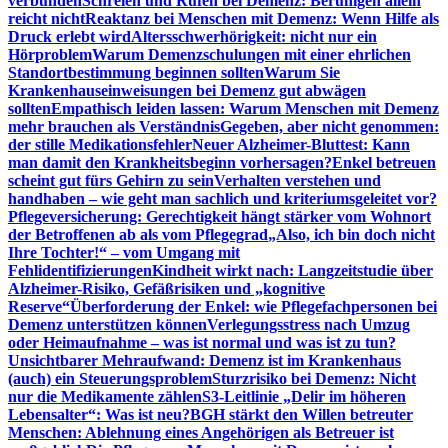
verbunden
Schreien und Rufen bei Demenz: Beruhigen allein
reicht nicht
Reaktanz bei Menschen mit Demenz: Wenn Hilfe als
Druck erlebt wird
Altersschwerhörigkeit: nicht nur ein
Hörproblem
Warum Demenzschulungen mit einer ehrlichen
Standortbestimmung beginnen sollten
Warum Sie
Krankenhauseinweisungen bei Demenz gut abwägen
sollten
Empathisch leiden lassen: Warum Menschen mit Demenz
mehr brauchen als Verständnis
Gegeben, aber nicht genommen:
der stille Medikationsfehler
Neuer Alzheimer-Bluttest: Kann
man damit den Krankheitsbeginn vorhersagen?
Enkel betreuen
scheint gut fürs Gehirn zu sein
Verhalten verstehen und
handhaben – wie geht man sachlich und kriteriumsgeleitet vor?
Pflegeversicherung: Gerechtigkeit hängt stärker vom Wohnort
der Betroffenen ab als vom Pflegegrad
„Also, ich bin doch nicht
Ihre Tochter!“ – vom Umgang mit
Fehlidentifizierungen
Kindheit wirkt nach: Langzeitstudie über
Alzheimer-Risiko, Gefäßrisiken und „kognitive
Reserve“
Überforderung der Enkel: wie Pflegefachpersonen bei
Demenz unterstützen können
Verlegungsstress nach Umzug
oder Heimaufnahme – was ist normal und was ist zu tun?
Unsichtbarer Mehraufwand: Demenz ist im Krankenhaus
(auch) ein Steuerungsproblem
Sturzrisiko bei Demenz: Nicht
nur die Medikamente zählen
S3-Leitlinie „Delir im höheren
Lebensalter“: Was ist neu?
BGH stärkt den Willen betreuter
Menschen: Ablehnung eines Angehörigen als Betreuer ist