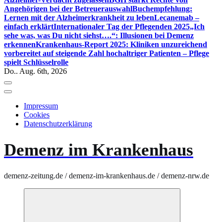
Angehörigen bei der Betreuerauswahl
Buchempfehlung:
Lernen mit der Alzheimerkrankheit zu leben
Lecanemab –
einfach erklärt
Internationaler Tag der Pflegenden 2025
„Ich
sehe was, was Du nicht siehst….“: Illusionen bei Demenz
erkennen
Krankenhaus-Report 2025: Kliniken unzureichend
vorbereitet auf steigende Zahl hochaltriger Patienten – Pflege
spielt Schlüsselrolle
Do.. Aug. 6th, 2026
Impressum
Cookies
Datenschutzerklärung
Demenz im Krankenhaus
demenz-zeitung.de / demenz-im-krankenhaus.de / demenz-nrw.de