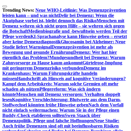
Zum
Inhalt
Trending News:
Neue WHO-Leitlinie: Was Demenzprävention
springen
leisten kann – und was nicht
Delir bei Demenz: Wenn die
Akutphase vorbei ist, bleibt dennoch das Risiko
Menschen mit
Demenz wehren sich nicht gegen Hilfe – sie wehren sich gegen
die Botschaft
Medienbiografie und -bewußtsein werden Teil der
Pflege werden
KI-Sprachanalyse kann Hinweise geben – ersetzt
aber keine Demenzdiagnostik
Glucosamin bei Alzheimer: Neue
Studie liefert Warnsignal
Demenzprävention ist mehr als
Bewegung und gesunde Ernährung
Demenz: Wer hat hier
eigentlich das Problem?
Mundgesundheit bei Demenz: Warum
Zahnvorsorge zu Hause kaum ankommt
Gürtelrose-Impfung
mit geringerem Demenzrisiko verbunden
Demenz im
Krankenhaus: Warum Führungskräfte handeln
müssen
Handschrift als Hinweis auf kognitive Veränderungen?
Kampf dem Arbeitskreis: Warum solche Gremien oft mehr
schaden als nützen
Pflegereform: Was sich ändern
könnte
Menschen mit Demenz versorgen: Verhalten doppelt
lesen
Kognitive Verschlechterung: Blutwerte aus dem Darm-
Stoffwechsel könnten frühe Hinweise geben
Nach dem Vorfall
nicht einfach weitermachen: Warum Sie in der Pflege einen
Buddy-Check etablieren sollten
Swen Staack über
Demenzpolitik, Pflege und falsche Hoffnungen
Neue Studie:
Auch frühe Demenzen sind oft mit beeinflussbaren Risiken