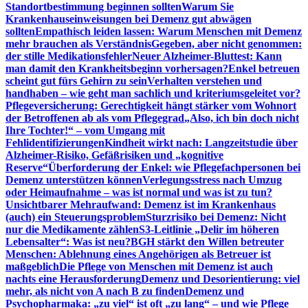
Standortbestimmung beginnen sollten
Warum Sie
Krankenhauseinweisungen bei Demenz gut abwägen
sollten
Empathisch leiden lassen: Warum Menschen mit Demenz
mehr brauchen als Verständnis
Gegeben, aber nicht genommen:
der stille Medikationsfehler
Neuer Alzheimer-Bluttest: Kann
man damit den Krankheitsbeginn vorhersagen?
Enkel betreuen
scheint gut fürs Gehirn zu sein
Verhalten verstehen und
handhaben – wie geht man sachlich und kriteriumsgeleitet vor?
Pflegeversicherung: Gerechtigkeit hängt stärker vom Wohnort
der Betroffenen ab als vom Pflegegrad
„Also, ich bin doch nicht
Ihre Tochter!“ – vom Umgang mit
Fehlidentifizierungen
Kindheit wirkt nach: Langzeitstudie über
Alzheimer-Risiko, Gefäßrisiken und „kognitive
Reserve“
Überforderung der Enkel: wie Pflegefachpersonen bei
Demenz unterstützen können
Verlegungsstress nach Umzug
oder Heimaufnahme – was ist normal und was ist zu tun?
Unsichtbarer Mehraufwand: Demenz ist im Krankenhaus
(auch) ein Steuerungsproblem
Sturzrisiko bei Demenz: Nicht
nur die Medikamente zählen
S3-Leitlinie „Delir im höheren
Lebensalter“: Was ist neu?
BGH stärkt den Willen betreuter
Menschen: Ablehnung eines Angehörigen als Betreuer ist
maßgeblich
Die Pflege von Menschen mit Demenz ist auch
nachts eine Herausforderung
Demenz und Desorientierung: viel
mehr, als nicht von A nach B zu finden
Demenz und
Psychopharmaka: „zu viel“ ist oft „zu lang“ – und wie Pflege