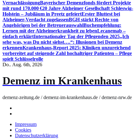
Vernachlässigung
Bayerischer Demenzfonds fördert Projekte
mit rund 170.000 €
20 Jahre Alzheimer Gesellschaft Schleswig-
Holstein – Jubiläum in Preetz gefeiert
Erster Bluttest bei
Alzheimer-Verdacht zugelassen
BGH stärkt Rechte von
Angehörigen bei der Betreuerauswahl
Buchempfehlung:
Lernen mit der Alzheimerkrankheit zu leben
Lecanemab –
einfach erklärt
Internationaler Tag der Pflegenden 2025
„Ich
sehe was, was Du nicht siehst….“: Illusionen bei Demenz
erkennen
Krankenhaus-Report 2025: Kliniken unzureichend
vorbereitet auf steigende Zahl hochaltriger Patienten – Pflege
spielt Schlüsselrolle
Do.. Aug. 6th, 2026
Demenz im Krankenhaus
demenz-zeitung.de / demenz-im-krankenhaus.de / demenz-nrw.de
Impressum
Cookies
Datenschutzerklärung