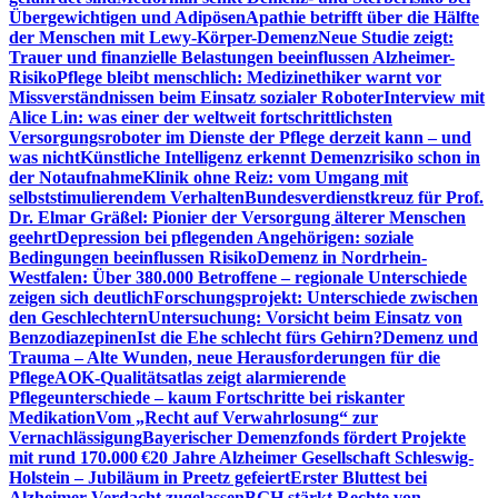
Übergewichtigen und Adipösen
Apathie betrifft über die Hälfte
der Menschen mit Lewy-Körper-Demenz
Neue Studie zeigt:
Trauer und finanzielle Belastungen beeinflussen Alzheimer-
Risiko
Pflege bleibt menschlich: Medizinethiker warnt vor
Missverständnissen beim Einsatz sozialer Roboter
Interview mit
Alice Lin: was einer der weltweit fortschrittlichsten
Versorgungsroboter im Dienste der Pflege derzeit kann – und
was nicht
Künstliche Intelligenz erkennt Demenzrisiko schon in
der Notaufnahme
Klinik ohne Reiz: vom Umgang mit
selbststimulierendem Verhalten
Bundesverdienstkreuz für Prof.
Dr. Elmar Gräßel: Pionier der Versorgung älterer Menschen
geehrt
Depression bei pflegenden Angehörigen: soziale
Bedingungen beeinflussen Risiko
Demenz in Nordrhein-
Westfalen: Über 380.000 Betroffene – regionale Unterschiede
zeigen sich deutlich
Forschungsprojekt: Unterschiede zwischen
den Geschlechtern
Untersuchung: Vorsicht beim Einsatz von
Benzodiazepinen
Ist die Ehe schlecht fürs Gehirn?
Demenz und
Trauma – Alte Wunden, neue Herausforderungen für die
Pflege
AOK-Qualitätsatlas zeigt alarmierende
Pflegeunterschiede – kaum Fortschritte bei riskanter
Medikation
Vom „Recht auf Verwahrlosung“ zur
Vernachlässigung
Bayerischer Demenzfonds fördert Projekte
mit rund 170.000 €
20 Jahre Alzheimer Gesellschaft Schleswig-
Holstein – Jubiläum in Preetz gefeiert
Erster Bluttest bei
Alzheimer-Verdacht zugelassen
BGH stärkt Rechte von