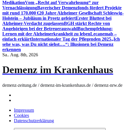
Medikation
Vom „Recht auf Verwahrlosung“ zur
Vernachlässigung
Bayerischer Demenzfonds fördert Projekte
mit rund 170.000 €
20 Jahre Alzheimer Gesellschaft Schleswig-
Holstein – Jubiläum in Preetz gefeiert
Erster Bluttest bei
Alzheimer-Verdacht zugelassen
BGH stärkt Rechte von
Angehörigen bei der Betreuerauswahl
Buchempfehlung:
Lernen mit der Alzheimerkrankheit zu leben
Lecanemab –
einfach erklärt
Internationaler Tag der Pflegenden 2025
„Ich
sehe was, was Du nicht siehst….“: Illusionen bei Demenz
erkennen
Sa.. Aug. 8th, 2026
Demenz im Krankenhaus
demenz-zeitung.de / demenz-im-krankenhaus.de / demenz-nrw.de
Impressum
Cookies
Datenschutzerklärung