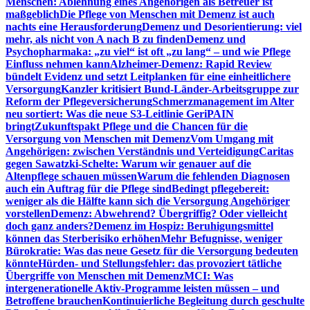
Menschen: Ablehnung eines Angehörigen als Betreuer ist
maßgeblich
Die Pflege von Menschen mit Demenz ist auch
nachts eine Herausforderung
Demenz und Desorientierung: viel
mehr, als nicht von A nach B zu finden
Demenz und
Psychopharmaka: „zu viel“ ist oft „zu lang“ – und wie Pflege
Einfluss nehmen kann
Alzheimer-Demenz: Rapid Review
bündelt Evidenz und setzt Leitplanken für eine einheitlichere
Versorgung
Kanzler kritisiert Bund-Länder-Arbeitsgruppe zur
Reform der Pflegeversicherung
Schmerzmanagement im Alter
neu sortiert: Was die neue S3-Leitlinie GeriPAIN
bringt
Zukunftspakt Pflege und die Chancen für die
Versorgung von Menschen mit Demenz
Vom Umgang mit
Angehörigen: zwischen Verständnis und Verteidigung
Caritas
gegen Sawatzki-Schelte: Warum wir genauer auf die
Altenpflege schauen müssen
Warum die fehlenden Diagnosen
auch ein Auftrag für die Pflege sind
Bedingt pflegebereit:
weniger als die Hälfte kann sich die Versorgung Angehöriger
vorstellen
Demenz: Abwehrend? Übergriffig? Oder vielleicht
doch ganz anders?
Demenz im Hospiz: Beruhigungsmittel
können das Sterberisiko erhöhen
Mehr Befugnisse, weniger
Bürokratie: Was das neue Gesetz für die Versorgung bedeuten
könnte
Hürden- und Stellungsfehler: das provoziert tätliche
Übergriffe von Menschen mit Demenz
MCI: Was
intergenerationelle Aktiv-Programme leisten müssen – und
Betroffene brauchen
Kontinuierliche Begleitung durch geschulte