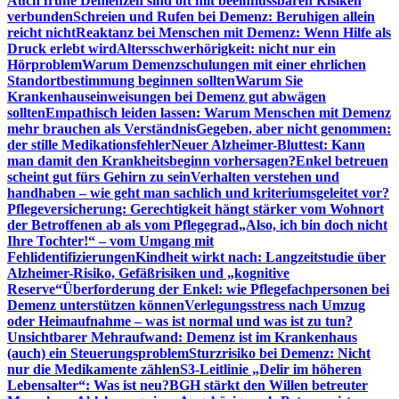
Auch frühe Demenzen sind oft mit beeinflussbaren Risiken
verbunden
Schreien und Rufen bei Demenz: Beruhigen allein
reicht nicht
Reaktanz bei Menschen mit Demenz: Wenn Hilfe als
Druck erlebt wird
Altersschwerhörigkeit: nicht nur ein
Hörproblem
Warum Demenzschulungen mit einer ehrlichen
Standortbestimmung beginnen sollten
Warum Sie
Krankenhauseinweisungen bei Demenz gut abwägen
sollten
Empathisch leiden lassen: Warum Menschen mit Demenz
mehr brauchen als Verständnis
Gegeben, aber nicht genommen:
der stille Medikationsfehler
Neuer Alzheimer-Bluttest: Kann
man damit den Krankheitsbeginn vorhersagen?
Enkel betreuen
scheint gut fürs Gehirn zu sein
Verhalten verstehen und
handhaben – wie geht man sachlich und kriteriumsgeleitet vor?
Pflegeversicherung: Gerechtigkeit hängt stärker vom Wohnort
der Betroffenen ab als vom Pflegegrad
„Also, ich bin doch nicht
Ihre Tochter!“ – vom Umgang mit
Fehlidentifizierungen
Kindheit wirkt nach: Langzeitstudie über
Alzheimer-Risiko, Gefäßrisiken und „kognitive
Reserve“
Überforderung der Enkel: wie Pflegefachpersonen bei
Demenz unterstützen können
Verlegungsstress nach Umzug
oder Heimaufnahme – was ist normal und was ist zu tun?
Unsichtbarer Mehraufwand: Demenz ist im Krankenhaus
(auch) ein Steuerungsproblem
Sturzrisiko bei Demenz: Nicht
nur die Medikamente zählen
S3-Leitlinie „Delir im höheren
Lebensalter“: Was ist neu?
BGH stärkt den Willen betreuter