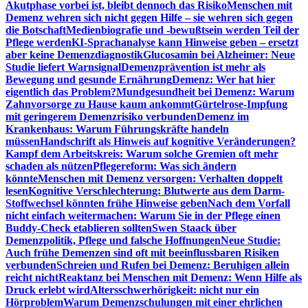
Akutphase vorbei ist, bleibt dennoch das Risiko
Menschen mit
Demenz wehren sich nicht gegen Hilfe – sie wehren sich gegen
die Botschaft
Medienbiografie und -bewußtsein werden Teil der
Pflege werden
KI-Sprachanalyse kann Hinweise geben – ersetzt
aber keine Demenzdiagnostik
Glucosamin bei Alzheimer: Neue
Studie liefert Warnsignal
Demenzprävention ist mehr als
Bewegung und gesunde Ernährung
Demenz: Wer hat hier
eigentlich das Problem?
Mundgesundheit bei Demenz: Warum
Zahnvorsorge zu Hause kaum ankommt
Gürtelrose-Impfung
mit geringerem Demenzrisiko verbunden
Demenz im
Krankenhaus: Warum Führungskräfte handeln
müssen
Handschrift als Hinweis auf kognitive Veränderungen?
Kampf dem Arbeitskreis: Warum solche Gremien oft mehr
schaden als nützen
Pflegereform: Was sich ändern
könnte
Menschen mit Demenz versorgen: Verhalten doppelt
lesen
Kognitive Verschlechterung: Blutwerte aus dem Darm-
Stoffwechsel könnten frühe Hinweise geben
Nach dem Vorfall
nicht einfach weitermachen: Warum Sie in der Pflege einen
Buddy-Check etablieren sollten
Swen Staack über
Demenzpolitik, Pflege und falsche Hoffnungen
Neue Studie:
Auch frühe Demenzen sind oft mit beeinflussbaren Risiken
verbunden
Schreien und Rufen bei Demenz: Beruhigen allein
reicht nicht
Reaktanz bei Menschen mit Demenz: Wenn Hilfe als
Druck erlebt wird
Altersschwerhörigkeit: nicht nur ein
Hörproblem
Warum Demenzschulungen mit einer ehrlichen