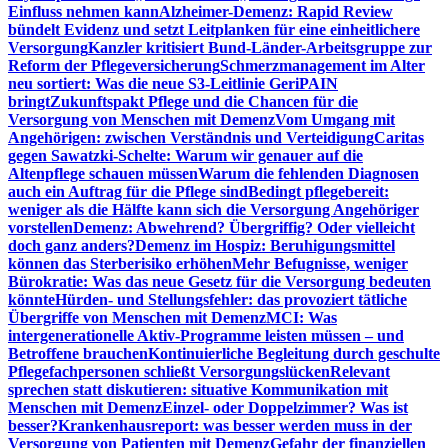
Einfluss nehmen kann
Alzheimer-Demenz: Rapid Review
bündelt Evidenz und setzt Leitplanken für eine einheitlichere
Versorgung
Kanzler kritisiert Bund-Länder-Arbeitsgruppe zur
Reform der Pflegeversicherung
Schmerzmanagement im Alter
neu sortiert: Was die neue S3-Leitlinie GeriPAIN
bringt
Zukunftspakt Pflege und die Chancen für die
Versorgung von Menschen mit Demenz
Vom Umgang mit
Angehörigen: zwischen Verständnis und Verteidigung
Caritas
gegen Sawatzki-Schelte: Warum wir genauer auf die
Altenpflege schauen müssen
Warum die fehlenden Diagnosen
auch ein Auftrag für die Pflege sind
Bedingt pflegebereit:
weniger als die Hälfte kann sich die Versorgung Angehöriger
vorstellen
Demenz: Abwehrend? Übergriffig? Oder vielleicht
doch ganz anders?
Demenz im Hospiz: Beruhigungsmittel
können das Sterberisiko erhöhen
Mehr Befugnisse, weniger
Bürokratie: Was das neue Gesetz für die Versorgung bedeuten
könnte
Hürden- und Stellungsfehler: das provoziert tätliche
Übergriffe von Menschen mit Demenz
MCI: Was
intergenerationelle Aktiv-Programme leisten müssen – und
Betroffene brauchen
Kontinuierliche Begleitung durch geschulte
Pflegefachpersonen schließt Versorgungslücken
Relevant
sprechen statt diskutieren: situative Kommunikation mit
Menschen mit Demenz
Einzel- oder Doppelzimmer? Was ist
besser?
Krankenhausreport: was besser werden muss in der
Versorgung von Patienten mit Demenz
Gefahr der finanziellen