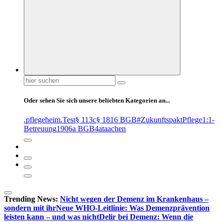
Suchen
nach:
Oder sehen Sie sich unsere beliebten Kategorien an...
.pflegeheim
.Test
§ 113c
§ 1816 BGB
#ZukunftspaktPflege
1:1-
Betreuung
1906a BGB
4at
aachen
Trending News:
Nicht wegen der Demenz im Krankenhaus –
sondern mit ihr
Neue WHO-Leitlinie: Was Demenzprävention
leisten kann – und was nicht
Delir bei Demenz: Wenn die