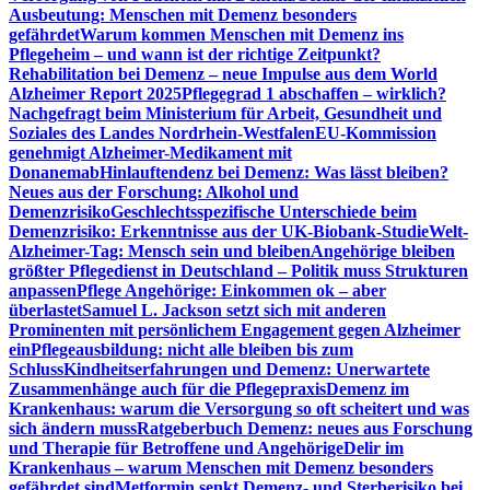
Ausbeutung: Menschen mit Demenz besonders
gefährdet
Warum kommen Menschen mit Demenz ins
Pflegeheim – und wann ist der richtige Zeitpunkt?
Rehabilitation bei Demenz – neue Impulse aus dem World
Alzheimer Report 2025
Pflegegrad 1 abschaffen – wirklich?
Nachgefragt beim Ministerium für Arbeit, Gesundheit und
Soziales des Landes Nordrhein-Westfalen
EU-Kommission
genehmigt Alzheimer-Medikament mit
Donanemab
Hinlauftendenz bei Demenz: Was lässt bleiben?
Neues aus der Forschung: Alkohol und
Demenzrisiko
Geschlechtsspezifische Unterschiede beim
Demenzrisiko: Erkenntnisse aus der UK-Biobank-Studie
Welt-
Alzheimer-Tag: Mensch sein und bleiben
Angehörige bleiben
größter Pflegedienst in Deutschland – Politik muss Strukturen
anpassen
Pflege Angehörige: Einkommen ok – aber
überlastet
Samuel L. Jackson setzt sich mit anderen
Prominenten mit persönlichem Engagement gegen Alzheimer
ein
Pflegeausbildung: nicht alle bleiben bis zum
Schluss
Kindheitserfahrungen und Demenz: Unerwartete
Zusammenhänge auch für die Pflegepraxis
Demenz im
Krankenhaus: warum die Versorgung so oft scheitert und was
sich ändern muss
Ratgeberbuch Demenz: neues aus Forschung
und Therapie für Betroffene und Angehörige
Delir im
Krankenhaus – warum Menschen mit Demenz besonders
gefährdet sind
Metformin senkt Demenz- und Sterberisiko bei