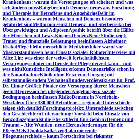
Krankenhaus: warum die Versorgung so oft scheitert und was
sich ändern muss
Ratgeberbuch Demenz: neues aus Forschung
und Therapie für Betroffene und Angehörige
Delir im
Krankenhaus – warum Menschen mit Demenz besonders
gefährdet sind
Metformin senkt Demenz- und Sterberisiko bei
Übergewichtigen und Adipösen
Apathie betrifft über die Hälfte
der Menschen mit Lewy-Körper-Demenz
Neue Studie zeigt:
Trauer und finanzielle Belastungen beeinflussen Alzheimer-
Risiko
Pflege bleibt menschlich: Medizinethiker warnt vor
Missverständnissen beim Einsatz sozialer Roboter
Interview mit
Alice Lin: was einer der weltweit fortschrittlichsten
Versorgungsroboter im Dienste der Pflege derzeit kann – und
was nicht
Künstliche Intelligenz erkennt Demenzrisiko schon in
der Notaufnahme
Klinik ohne Reiz: vom Umgang mit
selbststimulierendem Verhalten
Bundesverdienstkreuz für Prof.
Dr. Elmar Gräßel: Pionier der Versorgung älterer Menschen
geehrt
Depression bei pflegenden Angehörigen: soziale
Bedingungen beeinflussen Risiko
Demenz in Nordrhein-
Westfalen: Über 380.000 Betroffene – regionale Unterschiede
zeigen sich deutlich
Forschungsprojekt: Unterschiede zwischen
den Geschlechtern
Untersuchung: Vorsicht beim Einsatz von
Benzodiazepinen
Ist die Ehe schlecht fürs Gehirn?
Demenz und
Trauma – Alte Wunden, neue Herausforderungen für die
Pflege
AOK-Qualitätsatlas zeigt alarmierende
Pflegeunterschiede – kaum Fortschritte bei riskanter