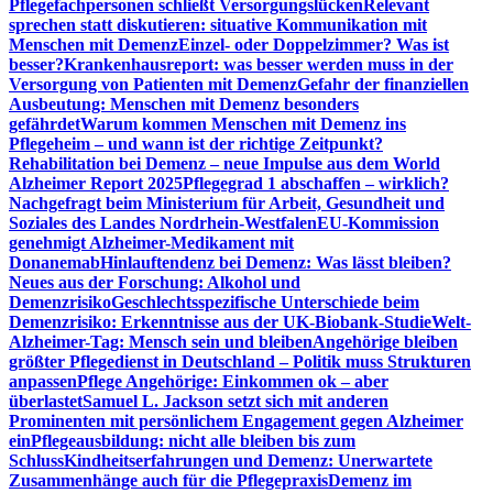
Pflegefachpersonen schließt Versorgungslücken
Relevant
sprechen statt diskutieren: situative Kommunikation mit
Menschen mit Demenz
Einzel- oder Doppelzimmer? Was ist
besser?
Krankenhausreport: was besser werden muss in der
Versorgung von Patienten mit Demenz
Gefahr der finanziellen
Ausbeutung: Menschen mit Demenz besonders
gefährdet
Warum kommen Menschen mit Demenz ins
Pflegeheim – und wann ist der richtige Zeitpunkt?
Rehabilitation bei Demenz – neue Impulse aus dem World
Alzheimer Report 2025
Pflegegrad 1 abschaffen – wirklich?
Nachgefragt beim Ministerium für Arbeit, Gesundheit und
Soziales des Landes Nordrhein-Westfalen
EU-Kommission
genehmigt Alzheimer-Medikament mit
Donanemab
Hinlauftendenz bei Demenz: Was lässt bleiben?
Neues aus der Forschung: Alkohol und
Demenzrisiko
Geschlechtsspezifische Unterschiede beim
Demenzrisiko: Erkenntnisse aus der UK-Biobank-Studie
Welt-
Alzheimer-Tag: Mensch sein und bleiben
Angehörige bleiben
größter Pflegedienst in Deutschland – Politik muss Strukturen
anpassen
Pflege Angehörige: Einkommen ok – aber
überlastet
Samuel L. Jackson setzt sich mit anderen
Prominenten mit persönlichem Engagement gegen Alzheimer
ein
Pflegeausbildung: nicht alle bleiben bis zum
Schluss
Kindheitserfahrungen und Demenz: Unerwartete
Zusammenhänge auch für die Pflegepraxis
Demenz im