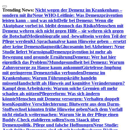
Zum
Inhalt
Trending News:
Nicht wegen der Demenz im Krankenhaus –
springen
sondern mit ihr
Neue WHO-Leitlinie: Was Demenzprävention
leisten kann – und was nicht
Delir bei Demenz: Wenn die
Akutphase vorbei ist, bleibt dennoch das Risiko
Menschen mit
Demenz wehren sich nicht gegen Hilfe – sie wehren sich gegen
die Botschaft
Medienbiografie und -bewußtsein werden Teil der
Pflege werden
KI-Sprachanalyse kann Hinweise geben – ersetzt
aber keine Demenzdiagnostik
Glucosamin bei Alzheimer: Neue
Studie liefert Warnsignal
Demenzprävention ist mehr als
Bewegung und gesunde Ernährung
Demenz: Wer hat hier
eigentlich das Problem?
Mundgesundheit bei Demenz: Warum
Zahnvorsorge zu Hause kaum ankommt
Gürtelrose-Impfung
mit geringerem Demenzrisiko verbunden
Demenz im
Krankenhaus: Warum Führungskräfte handeln
müssen
Handschrift als Hinweis auf kognitive Veränderungen?
Kampf dem Arbeitskreis: Warum solche Gremien oft mehr
schaden als nützen
Pflegereform: Was sich ändern
könnte
Menschen mit Demenz versorgen: Verhalten doppelt
lesen
Kognitive Verschlechterung: Blutwerte aus dem Darm-
Stoffwechsel könnten frühe Hinweise geben
Nach dem Vorfall
nicht einfach weitermachen: Warum Sie in der Pflege einen
Buddy-Check etablieren sollten
Swen Staack über
Demenzpolitik, Pflege und falsche Hoffnungen
Neue Studie: