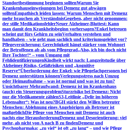
Standortbestimmung beginnen sollten
Warum Sie
Krankenhauseinweisungen bei Demenz gut abwägen
sollten
Empathisch leiden lassen: Warum Menschen mit Demenz
mehr brauchen als Verständnis
Gegeben, aber nicht genommen:
der stille Medikationsfehler
Neuer Alzheimer-Bluttest: Kann
man damit den Krankheitsbeginn vorhersagen?
Enkel betreuen
scheint gut fürs Gehirn zu sein
Verhalten verstehen und
handhaben – wie geht man sachlich und kriteriumsgeleitet vor?
Pflegeversicherung: Gerechtigkeit hängt stärker vom Wohnort
der Betroffenen ab als vom Pflegegrad
„Also, ich bin doch nicht
Ihre Tochter!“ – vom Umgang mit
Fehlidentifizierungen
Kindheit wirkt nach: Langzeitstudie über
Alzheimer-Risiko, Gefäßrisiken und „kognitive
Reserve“
Überforderung der Enkel: wie Pflegefachpersonen bei
Demenz unterstützen können
Verlegungsstress nach Umzug
oder Heimaufnahme – was ist normal und was ist zu tun?
Unsichtbarer Mehraufwand: Demenz ist im Krankenhaus
(auch) ein Steuerungsproblem
Sturzrisiko bei Demenz: Nicht
nur die Medikamente zählen
S3-Leitlinie „Delir im höheren
Lebensalter“: Was ist neu?
BGH stärkt den Willen betreuter
Menschen: Ablehnung eines Angehörigen als Betreuer ist
maßgeblich
Die Pflege von Menschen mit Demenz ist auch
nachts eine Herausforderung
Demenz und Desorientierung: viel
mehr, als nicht von A nach B zu finden
Demenz und
Psychopharmaka: „zu viel“ ist oft „zu lang“ – und wie Pflege