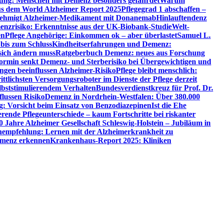
utung: Menschen mit Demenz besonders gefährdet
Warum
aus dem World Alzheimer Report 2025
Pflegegrad 1 abschaffen –
ehmigt Alzheimer-Medikament mit Donanemab
Hinlauftendenz
menzrisiko: Erkenntnisse aus der UK-Biobank-Studie
Welt-
en
Pflege Angehörige: Einkommen ok – aber überlastet
Samuel L.
 bis zum Schluss
Kindheitserfahrungen und Demenz:
sich ändern muss
Ratgeberbuch Demenz: neues aus Forschung
ormin senkt Demenz- und Sterberisiko bei Übergewichtigen und
ungen beeinflussen Alzheimer-Risiko
Pflege bleibt menschlich:
rittlichsten Versorgungsroboter im Dienste der Pflege derzeit
lbststimulierendem Verhalten
Bundesverdienstkreuz für Prof. Dr.
flussen Risiko
Demenz in Nordrhein-Westfalen: Über 380.000
: Vorsicht beim Einsatz von Benzodiazepinen
Ist die Ehe
erende Pflegeunterschiede – kaum Fortschritte bei riskanter
0 Jahre Alzheimer Gesellschaft Schleswig-Holstein – Jubiläum in
empfehlung: Lernen mit der Alzheimerkrankheit zu
Demenz erkennen
Krankenhaus-Report 2025: Kliniken