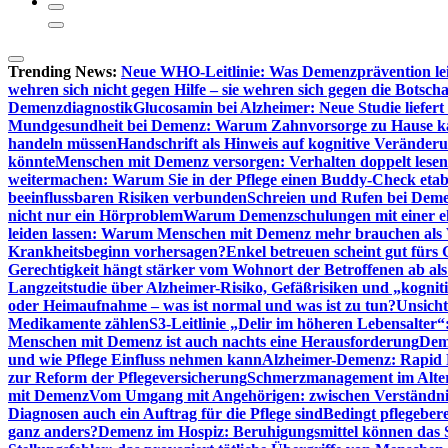
Trending News:
Neue WHO-Leitlinie: Was Demenzprävention lei
wehren sich nicht gegen Hilfe – sie wehren sich gegen die Botscha
Demenzdiagnostik
Glucosamin bei Alzheimer: Neue Studie liefer
Mundgesundheit bei Demenz: Warum Zahnvorsorge zu Hause
handeln müssen
Handschrift als Hinweis auf kognitive Veränder
könnte
Menschen mit Demenz versorgen: Verhalten doppelt lesen
weitermachen: Warum Sie in der Pflege einen Buddy-Check etabl
beeinflussbaren Risiken verbunden
Schreien und Rufen bei Demen
nicht nur ein Hörproblem
Warum Demenzschulungen mit einer eh
leiden lassen: Warum Menschen mit Demenz mehr brauchen als 
Krankheitsbeginn vorhersagen?
Enkel betreuen scheint gut fürs 
Gerechtigkeit hängt stärker vom Wohnort der Betroffenen ab al
Langzeitstudie über Alzheimer-Risiko, Gefäßrisiken und „kognit
oder Heimaufnahme – was ist normal und was ist zu tun?
Unsich
Medikamente zählen
S3-Leitlinie „Delir im höheren Lebensalter“
Menschen mit Demenz ist auch nachts eine Herausforderung
Deme
und wie Pflege Einfluss nehmen kann
Alzheimer-Demenz: Rapid Re
zur Reform der Pflegeversicherung
Schmerzmanagement im Alter n
mit Demenz
Vom Umgang mit Angehörigen: zwischen Verständni
Diagnosen auch ein Auftrag für die Pflege sind
Bedingt pflegebere
ganz anders?
Demenz im Hospiz: Beruhigungsmittel können das S