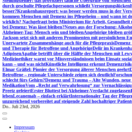
Stellungsfehler: das provoziert tätliche Übergriffe von Mensche
durch geschulte Pflegefachpersonen schließt Versorgungslücken
besser?
Krankenhausreport: was besser werden muss in der Ver
kommen Menschen mit Demenz ins Pflegeheim – und wann ist der
wirklich? Nachgefragt beim Ministerium für Arbeit, Gesundheit
bei Demenz: Was lässt bleiben?
Neues aus der Forschung: Alkoh
Alzheimer-Tag: Mensch sein und bleiben
Angehörige bleiben größ
Jackson setzt sich mit anderen Prominenten mit persönlichem E
Unerwartete Zusammenhänge auch für die Pflegepraxis
Demenz i
und Therapie für Betroffene und Angehörige
Delir im Krankenh
Adipösen
Apathie betrifft über die Hälfte der Menschen mit L
Medizinethiker warnt vor Missverständnissen beim Einsatz sozia
kann – und was nicht
Künstliche Intelligenz erkennt Demenzrisi
Elmar Gräßel: Pionier der Versorgung älterer Menschen geehrt
D
Betroffene – regionale Unterschiede zeigen sich deutlich
Forschun
schlecht fürs Gehirn?
Demenz und Trauma – Alte Wunden, neue H
Medikation
Vom „Recht auf Verwahrlosung“ zur Vernachlässig
Preetz gefeiert
Erster Bluttest bei Alzheimer-Verdacht zugelassen
leben
Lecanemab – einfach erklärt
Internationaler Tag der Pfleg
unzureichend vorbereitet auf steigende Zahl hochaltriger Patienten
Do.. Juli 23rd, 2026
Impressum