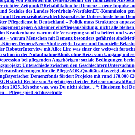
sorgung von Patienten mit Demenz
Gefahr der finanziellen Ausbe
 richtige Zeitpunkt?
Rehabilitation bei Demenz – neue Impulse 
 und Soziales des Landes Nordrhein-Westfalen
EU-Kommission gen
ol und Demenzrisiko
Geschlechtsspezifische Unterschiede beim De
ter Pflegedienst in Deutschland – Politik muss Strukturen anpass
ngagement gegen Alzheimer ein
Pflegeausbildung: nicht alle bleiben
m Krankenhaus: warum die Versorgung so oft scheitert und was 
aus – warum Menschen mit Demenz besonders gefährdet sind
Metf
ewy-Körper-Demenz
Neue Studie zeigt: Trauer und finanzielle Belast
ler Roboter
Interview mit Alice Lin: was einer der weltweit fortsch
ko schon in der Notaufnahme
Klinik ohne Reiz: vom Umgang mit se
epression bei pflegenden Angehörigen: soziale Bedingungen beein
gsprojekt: Unterschiede zwischen den Geschlechtern
Untersuchung
erausforderungen für die Pflege
AOK-Qualitätsatlas zeigt alarmi
ung
Bayerischer Demenzfonds fördert Projekte mit rund 170.000 €
2
BGH stärkt Rechte von Angehörigen bei der Betreuerauswahl
Buch
enden 2025
„Ich sehe was, was Du nicht siehst….“: Illusionen bei 
 – Pflege spielt Schlüsselrolle