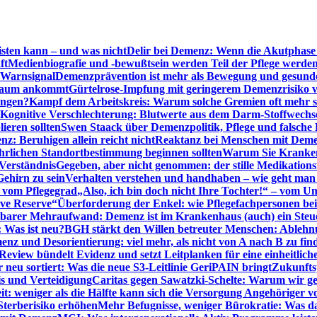
sten kann – und was nicht
Delir bei Demenz: Wenn die Akutphase v
ft
Medienbiografie und -bewußtsein werden Teil der Pflege werde
t Warnsignal
Demenzprävention ist mehr als Bewegung und gesun
 kaum ankommt
Gürtelrose-Impfung mit geringerem Demenzrisiko 
ungen?
Kampf dem Arbeitskreis: Warum solche Gremien oft mehr s
Kognitive Verschlechterung: Blutwerte aus dem Darm-Stoffwechs
ieren sollten
Swen Staack über Demenzpolitik, Pflege und falsche
z: Beruhigen allein reicht nicht
Reaktanz bei Menschen mit Demen
rlichen Standortbestimmung beginnen sollten
Warum Sie Kranken
Verständnis
Gegeben, aber nicht genommen: der stille Medikations
Gehirn zu sein
Verhalten verstehen und handhaben – wie geht man s
s vom Pflegegrad
„Also, ich bin doch nicht Ihre Tochter!“ – vom U
ive Reserve“
Überforderung der Enkel: wie Pflegefachpersonen be
tbarer Mehraufwand: Demenz ist im Krankenhaus (auch) ein Ste
: Was ist neu?
BGH stärkt den Willen betreuter Menschen: Ablehnu
nz und Desorientierung: viel mehr, als nicht von A nach B zu fin
view bündelt Evidenz und setzt Leitplanken für eine einheitlic
eu sortiert: Was die neue S3-Leitlinie GeriPAIN bringt
Zukunfts
s und Verteidigung
Caritas gegen Sawatzki-Schelte: Warum wir ge
it: weniger als die Hälfte kann sich die Versorgung Angehöriger vo
terberisiko erhöhen
Mehr Befugnisse, weniger Bürokratie: Was da