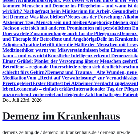
besser?
Krankenhausreport: was besser werden muss in der Ver
kommen Menschen mit Demenz ins Pflegeheim – und wann ist der
wirklich? Nachgefragt beim Ministerium für Arbeit, Gesundheit
bei Demenz: Was lässt bleiben?
Neues aus der Forschung: Alkoh
Alzheimer-Tag: Mensch sein und bleiben
Angehörige bleiben größ
Jackson setzt sich mit anderen Prominenten mit persönlichem E
Unerwartete Zusammenhänge auch für die Pflegepraxis
Demenz i
und Therapie für Betroffene und Angehörige
Delir im Krankenh
Adipösen
Apathie betrifft über die Hälfte der Menschen mit L
Medizinethiker warnt vor Missverständnissen beim Einsatz sozia
kann – und was nicht
Künstliche Intelligenz erkennt Demenzrisi
Elmar Gräßel: Pionier der Versorgung älterer Menschen geehrt
D
Betroffene – regionale Unterschiede zeigen sich deutlich
Forschun
schlecht fürs Gehirn?
Demenz und Trauma – Alte Wunden, neue H
Medikation
Vom „Recht auf Verwahrlosung“ zur Vernachlässig
Preetz gefeiert
Erster Bluttest bei Alzheimer-Verdacht zugelassen
leben
Lecanemab – einfach erklärt
Internationaler Tag der Pfleg
unzureichend vorbereitet auf steigende Zahl hochaltriger Patienten
Do.. Juli 23rd, 2026
Demenz im Krankenhaus
demenz-zeitung.de / demenz-im-krankenhaus.de / demenz-nrw.de