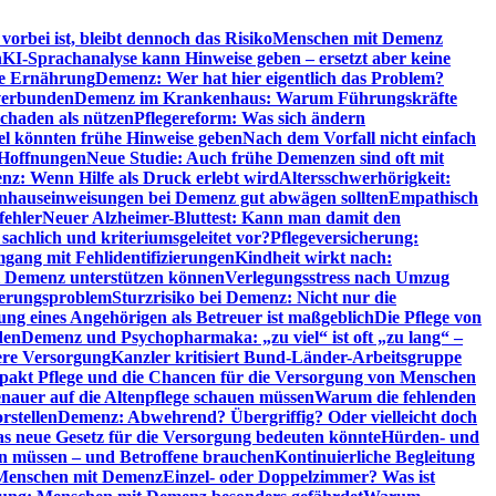
orbei ist, bleibt dennoch das Risiko
Menschen mit Demenz
n
KI-Sprachanalyse kann Hinweise geben – ersetzt aber keine
de Ernährung
Demenz: Wer hat hier eigentlich das Problem?
verbunden
Demenz im Krankenhaus: Warum Führungskräfte
chaden als nützen
Pflegereform: Was sich ändern
el könnten frühe Hinweise geben
Nach dem Vorfall nicht einfach
 Hoffnungen
Neue Studie: Auch frühe Demenzen sind oft mit
z: Wenn Hilfe als Druck erlebt wird
Altersschwerhörigkeit:
hauseinweisungen bei Demenz gut abwägen sollten
Empathisch
fehler
Neuer Alzheimer-Bluttest: Kann man damit den
achlich und kriteriumsgeleitet vor?
Pflegeversicherung:
mgang mit Fehlidentifizierungen
Kindheit wirkt nach:
i Demenz unterstützen können
Verlegungsstress nach Umzug
uerungsproblem
Sturzrisiko bei Demenz: Nicht nur die
ng eines Angehörigen als Betreuer ist maßgeblich
Die Pflege von
den
Demenz und Psychopharmaka: „zu viel“ ist oft „zu lang“ –
here Versorgung
Kanzler kritisiert Bund-Länder-Arbeitsgruppe
pakt Pflege und die Chancen für die Versorgung von Menschen
nauer auf die Altenpflege schauen müssen
Warum die fehlenden
rstellen
Demenz: Abwehrend? Übergriffig? Oder vielleicht doch
s neue Gesetz für die Versorgung bedeuten könnte
Hürden- und
en müssen – und Betroffene brauchen
Kontinuierliche Begleitung
t Menschen mit Demenz
Einzel- oder Doppelzimmer? Was ist