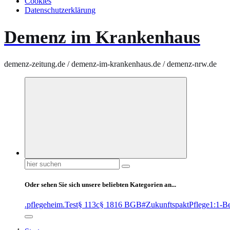
Cookies
Datenschutzerklärung
Demenz im Krankenhaus
demenz-zeitung.de / demenz-im-krankenhaus.de / demenz-nrw.de
Suchen
nach:
Oder sehen Sie sich unsere beliebten Kategorien an...
.pflegeheim
.Test
§ 113c
§ 1816 BGB
#ZukunftspaktPflege
1:1-B