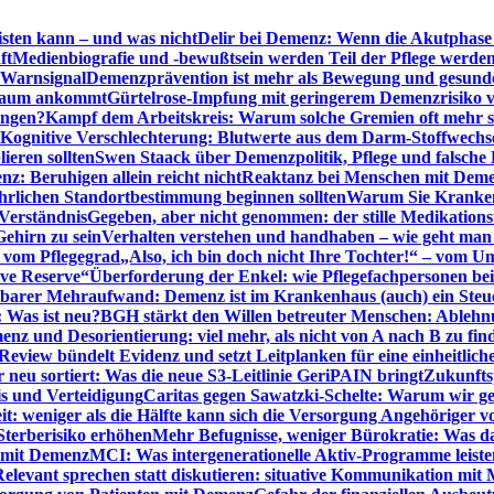
sten kann – und was nicht
Delir bei Demenz: Wenn die Akutphase v
ft
Medienbiografie und -bewußtsein werden Teil der Pflege werde
t Warnsignal
Demenzprävention ist mehr als Bewegung und gesun
 kaum ankommt
Gürtelrose-Impfung mit geringerem Demenzrisiko 
ungen?
Kampf dem Arbeitskreis: Warum solche Gremien oft mehr s
Kognitive Verschlechterung: Blutwerte aus dem Darm-Stoffwechs
ieren sollten
Swen Staack über Demenzpolitik, Pflege und falsche
z: Beruhigen allein reicht nicht
Reaktanz bei Menschen mit Demen
rlichen Standortbestimmung beginnen sollten
Warum Sie Kranken
Verständnis
Gegeben, aber nicht genommen: der stille Medikations
Gehirn zu sein
Verhalten verstehen und handhaben – wie geht man s
s vom Pflegegrad
„Also, ich bin doch nicht Ihre Tochter!“ – vom U
ive Reserve“
Überforderung der Enkel: wie Pflegefachpersonen be
tbarer Mehraufwand: Demenz ist im Krankenhaus (auch) ein Ste
: Was ist neu?
BGH stärkt den Willen betreuter Menschen: Ablehnu
nz und Desorientierung: viel mehr, als nicht von A nach B zu fin
view bündelt Evidenz und setzt Leitplanken für eine einheitlic
eu sortiert: Was die neue S3-Leitlinie GeriPAIN bringt
Zukunfts
s und Verteidigung
Caritas gegen Sawatzki-Schelte: Warum wir ge
it: weniger als die Hälfte kann sich die Versorgung Angehöriger vo
terberisiko erhöhen
Mehr Befugnisse, weniger Bürokratie: Was da
n mit Demenz
MCI: Was intergenerationelle Aktiv-Programme leist
Relevant sprechen statt diskutieren: situative Kommunikation mi