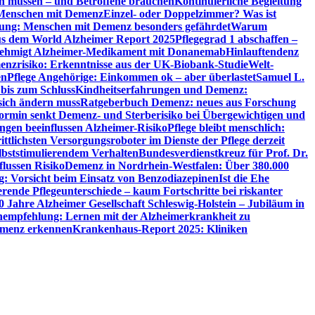
en müssen – und Betroffene brauchen
Kontinuierliche Begleitung
t Menschen mit Demenz
Einzel- oder Doppelzimmer? Was ist
utung: Menschen mit Demenz besonders gefährdet
Warum
aus dem World Alzheimer Report 2025
Pflegegrad 1 abschaffen –
ehmigt Alzheimer-Medikament mit Donanemab
Hinlauftendenz
menzrisiko: Erkenntnisse aus der UK-Biobank-Studie
Welt-
en
Pflege Angehörige: Einkommen ok – aber überlastet
Samuel L.
 bis zum Schluss
Kindheitserfahrungen und Demenz:
sich ändern muss
Ratgeberbuch Demenz: neues aus Forschung
ormin senkt Demenz- und Sterberisiko bei Übergewichtigen und
ungen beeinflussen Alzheimer-Risiko
Pflege bleibt menschlich:
rittlichsten Versorgungsroboter im Dienste der Pflege derzeit
lbststimulierendem Verhalten
Bundesverdienstkreuz für Prof. Dr.
flussen Risiko
Demenz in Nordrhein-Westfalen: Über 380.000
: Vorsicht beim Einsatz von Benzodiazepinen
Ist die Ehe
erende Pflegeunterschiede – kaum Fortschritte bei riskanter
0 Jahre Alzheimer Gesellschaft Schleswig-Holstein – Jubiläum in
empfehlung: Lernen mit der Alzheimerkrankheit zu
Demenz erkennen
Krankenhaus-Report 2025: Kliniken