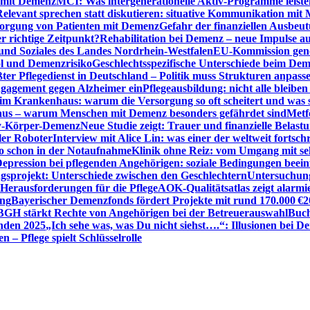
n mit Demenz
MCI: Was intergenerationelle Aktiv-Programme leist
Relevant sprechen statt diskutieren: situative Kommunikation mi
sorgung von Patienten mit Demenz
Gefahr der finanziellen Ausbe
 richtige Zeitpunkt?
Rehabilitation bei Demenz – neue Impulse 
 und Soziales des Landes Nordrhein-Westfalen
EU-Kommission gen
ol und Demenzrisiko
Geschlechtsspezifische Unterschiede beim De
ter Pflegedienst in Deutschland – Politik muss Strukturen anpass
ngagement gegen Alzheimer ein
Pflegeausbildung: nicht alle bleiben
m Krankenhaus: warum die Versorgung so oft scheitert und was 
aus – warum Menschen mit Demenz besonders gefährdet sind
Metf
ewy-Körper-Demenz
Neue Studie zeigt: Trauer und finanzielle Belast
ler Roboter
Interview mit Alice Lin: was einer der weltweit fortsch
ko schon in der Notaufnahme
Klinik ohne Reiz: vom Umgang mit se
epression bei pflegenden Angehörigen: soziale Bedingungen beein
gsprojekt: Unterschiede zwischen den Geschlechtern
Untersuchung
erausforderungen für die Pflege
AOK-Qualitätsatlas zeigt alarmi
ung
Bayerischer Demenzfonds fördert Projekte mit rund 170.000 €
2
BGH stärkt Rechte von Angehörigen bei der Betreuerauswahl
Buch
enden 2025
„Ich sehe was, was Du nicht siehst….“: Illusionen bei 
 – Pflege spielt Schlüsselrolle