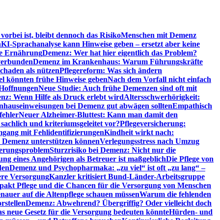
orbei ist, bleibt dennoch das Risiko
Menschen mit Demenz
n
KI-Sprachanalyse kann Hinweise geben – ersetzt aber keine
de Ernährung
Demenz: Wer hat hier eigentlich das Problem?
verbunden
Demenz im Krankenhaus: Warum Führungskräfte
chaden als nützen
Pflegereform: Was sich ändern
el könnten frühe Hinweise geben
Nach dem Vorfall nicht einfach
 Hoffnungen
Neue Studie: Auch frühe Demenzen sind oft mit
z: Wenn Hilfe als Druck erlebt wird
Altersschwerhörigkeit:
hauseinweisungen bei Demenz gut abwägen sollten
Empathisch
fehler
Neuer Alzheimer-Bluttest: Kann man damit den
achlich und kriteriumsgeleitet vor?
Pflegeversicherung:
mgang mit Fehlidentifizierungen
Kindheit wirkt nach:
i Demenz unterstützen können
Verlegungsstress nach Umzug
uerungsproblem
Sturzrisiko bei Demenz: Nicht nur die
ng eines Angehörigen als Betreuer ist maßgeblich
Die Pflege von
den
Demenz und Psychopharmaka: „zu viel“ ist oft „zu lang“ –
here Versorgung
Kanzler kritisiert Bund-Länder-Arbeitsgruppe
pakt Pflege und die Chancen für die Versorgung von Menschen
nauer auf die Altenpflege schauen müssen
Warum die fehlenden
rstellen
Demenz: Abwehrend? Übergriffig? Oder vielleicht doch
s neue Gesetz für die Versorgung bedeuten könnte
Hürden- und