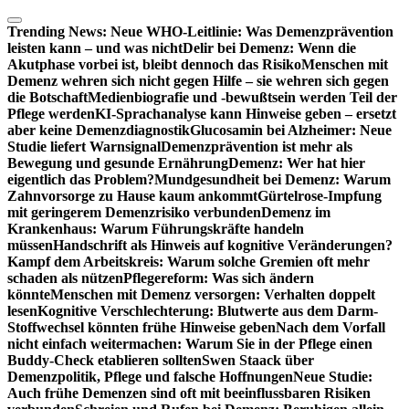
Zum
Inhalt
Trending News:
Neue WHO-Leitlinie: Was Demenzprävention
springen
leisten kann – und was nicht
Delir bei Demenz: Wenn die
Akutphase vorbei ist, bleibt dennoch das Risiko
Menschen mit
Demenz wehren sich nicht gegen Hilfe – sie wehren sich gegen
die Botschaft
Medienbiografie und -bewußtsein werden Teil der
Pflege werden
KI-Sprachanalyse kann Hinweise geben – ersetzt
aber keine Demenzdiagnostik
Glucosamin bei Alzheimer: Neue
Studie liefert Warnsignal
Demenzprävention ist mehr als
Bewegung und gesunde Ernährung
Demenz: Wer hat hier
eigentlich das Problem?
Mundgesundheit bei Demenz: Warum
Zahnvorsorge zu Hause kaum ankommt
Gürtelrose-Impfung
mit geringerem Demenzrisiko verbunden
Demenz im
Krankenhaus: Warum Führungskräfte handeln
müssen
Handschrift als Hinweis auf kognitive Veränderungen?
Kampf dem Arbeitskreis: Warum solche Gremien oft mehr
schaden als nützen
Pflegereform: Was sich ändern
könnte
Menschen mit Demenz versorgen: Verhalten doppelt
lesen
Kognitive Verschlechterung: Blutwerte aus dem Darm-
Stoffwechsel könnten frühe Hinweise geben
Nach dem Vorfall
nicht einfach weitermachen: Warum Sie in der Pflege einen
Buddy-Check etablieren sollten
Swen Staack über
Demenzpolitik, Pflege und falsche Hoffnungen
Neue Studie:
Auch frühe Demenzen sind oft mit beeinflussbaren Risiken