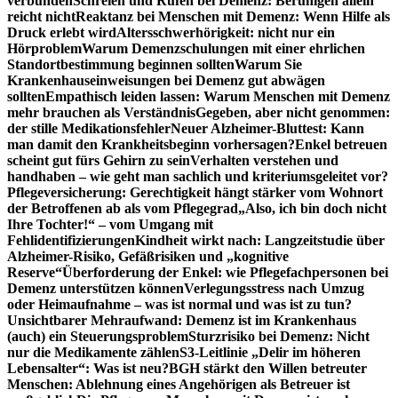
verbunden
Schreien und Rufen bei Demenz: Beruhigen allein
reicht nicht
Reaktanz bei Menschen mit Demenz: Wenn Hilfe als
Druck erlebt wird
Altersschwerhörigkeit: nicht nur ein
Hörproblem
Warum Demenzschulungen mit einer ehrlichen
Standortbestimmung beginnen sollten
Warum Sie
Krankenhauseinweisungen bei Demenz gut abwägen
sollten
Empathisch leiden lassen: Warum Menschen mit Demenz
mehr brauchen als Verständnis
Gegeben, aber nicht genommen:
der stille Medikationsfehler
Neuer Alzheimer-Bluttest: Kann
man damit den Krankheitsbeginn vorhersagen?
Enkel betreuen
scheint gut fürs Gehirn zu sein
Verhalten verstehen und
handhaben – wie geht man sachlich und kriteriumsgeleitet vor?
Pflegeversicherung: Gerechtigkeit hängt stärker vom Wohnort
der Betroffenen ab als vom Pflegegrad
„Also, ich bin doch nicht
Ihre Tochter!“ – vom Umgang mit
Fehlidentifizierungen
Kindheit wirkt nach: Langzeitstudie über
Alzheimer-Risiko, Gefäßrisiken und „kognitive
Reserve“
Überforderung der Enkel: wie Pflegefachpersonen bei
Demenz unterstützen können
Verlegungsstress nach Umzug
oder Heimaufnahme – was ist normal und was ist zu tun?
Unsichtbarer Mehraufwand: Demenz ist im Krankenhaus
(auch) ein Steuerungsproblem
Sturzrisiko bei Demenz: Nicht
nur die Medikamente zählen
S3-Leitlinie „Delir im höheren
Lebensalter“: Was ist neu?
BGH stärkt den Willen betreuter
Menschen: Ablehnung eines Angehörigen als Betreuer ist