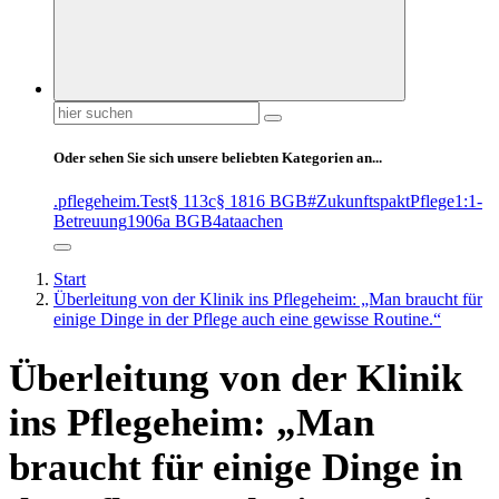
Suchen
nach:
Oder sehen Sie sich unsere beliebten Kategorien an...
.pflegeheim
.Test
§ 113c
§ 1816 BGB
#ZukunftspaktPflege
1:1-
Betreuung
1906a BGB
4at
aachen
Start
Überleitung von der Klinik ins Pflegeheim: „Man braucht für
einige Dinge in der Pflege auch eine gewisse Routine.“
Überleitung von der Klinik
ins Pflegeheim: „Man
braucht für einige Dinge in