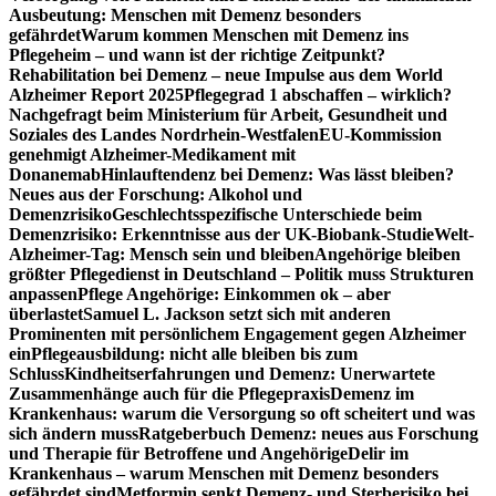
Ausbeutung: Menschen mit Demenz besonders
gefährdet
Warum kommen Menschen mit Demenz ins
Pflegeheim – und wann ist der richtige Zeitpunkt?
Rehabilitation bei Demenz – neue Impulse aus dem World
Alzheimer Report 2025
Pflegegrad 1 abschaffen – wirklich?
Nachgefragt beim Ministerium für Arbeit, Gesundheit und
Soziales des Landes Nordrhein-Westfalen
EU-Kommission
genehmigt Alzheimer-Medikament mit
Donanemab
Hinlauftendenz bei Demenz: Was lässt bleiben?
Neues aus der Forschung: Alkohol und
Demenzrisiko
Geschlechtsspezifische Unterschiede beim
Demenzrisiko: Erkenntnisse aus der UK-Biobank-Studie
Welt-
Alzheimer-Tag: Mensch sein und bleiben
Angehörige bleiben
größter Pflegedienst in Deutschland – Politik muss Strukturen
anpassen
Pflege Angehörige: Einkommen ok – aber
überlastet
Samuel L. Jackson setzt sich mit anderen
Prominenten mit persönlichem Engagement gegen Alzheimer
ein
Pflegeausbildung: nicht alle bleiben bis zum
Schluss
Kindheitserfahrungen und Demenz: Unerwartete
Zusammenhänge auch für die Pflegepraxis
Demenz im
Krankenhaus: warum die Versorgung so oft scheitert und was
sich ändern muss
Ratgeberbuch Demenz: neues aus Forschung
und Therapie für Betroffene und Angehörige
Delir im
Krankenhaus – warum Menschen mit Demenz besonders
gefährdet sind
Metformin senkt Demenz- und Sterberisiko bei