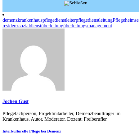
demenz
krankenhaus
pflegedienstleiter
pflegedienstleitung
Pflegeheim
se
residenz
sozialdienst
überleitung
überleitungsmanagement
Jochen Gust
Pflegefachperson, Projektmitarbeiter, Demenzbeauftrager im
Krankenhaus, Autor, Moderator, Dozent; Freiberufler
Beitragsnavigation
Interkulturelle Pflege bei Demenz