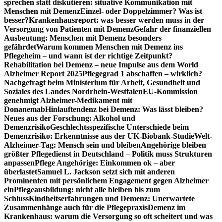
sprechen statt diskutieren: situative Kommunikation mit
Menschen mit Demenz
Einzel- oder Doppelzimmer? Was ist
besser?
Krankenhausreport: was besser werden muss in der
Versorgung von Patienten mit Demenz
Gefahr der finanziellen
Ausbeutung: Menschen mit Demenz besonders
gefährdet
Warum kommen Menschen mit Demenz ins
Pflegeheim – und wann ist der richtige Zeitpunkt?
Rehabilitation bei Demenz – neue Impulse aus dem World
Alzheimer Report 2025
Pflegegrad 1 abschaffen – wirklich?
Nachgefragt beim Ministerium für Arbeit, Gesundheit und
Soziales des Landes Nordrhein-Westfalen
EU-Kommission
genehmigt Alzheimer-Medikament mit
Donanemab
Hinlauftendenz bei Demenz: Was lässt bleiben?
Neues aus der Forschung: Alkohol und
Demenzrisiko
Geschlechtsspezifische Unterschiede beim
Demenzrisiko: Erkenntnisse aus der UK-Biobank-Studie
Welt-
Alzheimer-Tag: Mensch sein und bleiben
Angehörige bleiben
größter Pflegedienst in Deutschland – Politik muss Strukturen
anpassen
Pflege Angehörige: Einkommen ok – aber
überlastet
Samuel L. Jackson setzt sich mit anderen
Prominenten mit persönlichem Engagement gegen Alzheimer
ein
Pflegeausbildung: nicht alle bleiben bis zum
Schluss
Kindheitserfahrungen und Demenz: Unerwartete
Zusammenhänge auch für die Pflegepraxis
Demenz im
Krankenhaus: warum die Versorgung so oft scheitert und was