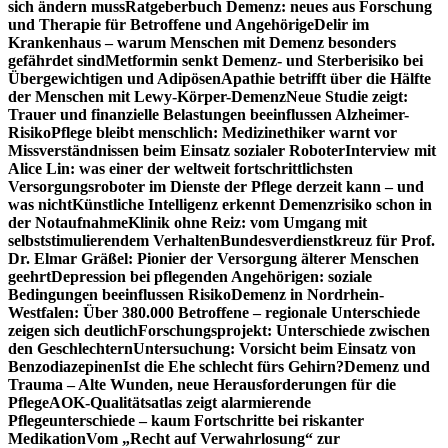
sich ändern muss
Ratgeberbuch Demenz: neues aus Forschung
und Therapie für Betroffene und Angehörige
Delir im
Krankenhaus – warum Menschen mit Demenz besonders
gefährdet sind
Metformin senkt Demenz- und Sterberisiko bei
Übergewichtigen und Adipösen
Apathie betrifft über die Hälfte
der Menschen mit Lewy-Körper-Demenz
Neue Studie zeigt:
Trauer und finanzielle Belastungen beeinflussen Alzheimer-
Risiko
Pflege bleibt menschlich: Medizinethiker warnt vor
Missverständnissen beim Einsatz sozialer Roboter
Interview mit
Alice Lin: was einer der weltweit fortschrittlichsten
Versorgungsroboter im Dienste der Pflege derzeit kann – und
was nicht
Künstliche Intelligenz erkennt Demenzrisiko schon in
der Notaufnahme
Klinik ohne Reiz: vom Umgang mit
selbststimulierendem Verhalten
Bundesverdienstkreuz für Prof.
Dr. Elmar Gräßel: Pionier der Versorgung älterer Menschen
geehrt
Depression bei pflegenden Angehörigen: soziale
Bedingungen beeinflussen Risiko
Demenz in Nordrhein-
Westfalen: Über 380.000 Betroffene – regionale Unterschiede
zeigen sich deutlich
Forschungsprojekt: Unterschiede zwischen
den Geschlechtern
Untersuchung: Vorsicht beim Einsatz von
Benzodiazepinen
Ist die Ehe schlecht fürs Gehirn?
Demenz und
Trauma – Alte Wunden, neue Herausforderungen für die
Pflege
AOK-Qualitätsatlas zeigt alarmierende
Pflegeunterschiede – kaum Fortschritte bei riskanter
Medikation
Vom „Recht auf Verwahrlosung“ zur