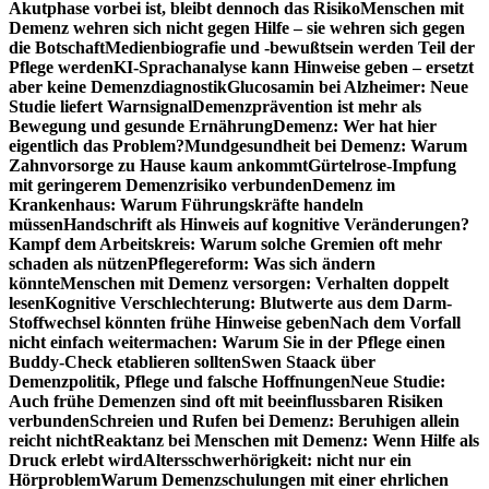
Akutphase vorbei ist, bleibt dennoch das Risiko
Menschen mit
Demenz wehren sich nicht gegen Hilfe – sie wehren sich gegen
die Botschaft
Medienbiografie und -bewußtsein werden Teil der
Pflege werden
KI-Sprachanalyse kann Hinweise geben – ersetzt
aber keine Demenzdiagnostik
Glucosamin bei Alzheimer: Neue
Studie liefert Warnsignal
Demenzprävention ist mehr als
Bewegung und gesunde Ernährung
Demenz: Wer hat hier
eigentlich das Problem?
Mundgesundheit bei Demenz: Warum
Zahnvorsorge zu Hause kaum ankommt
Gürtelrose-Impfung
mit geringerem Demenzrisiko verbunden
Demenz im
Krankenhaus: Warum Führungskräfte handeln
müssen
Handschrift als Hinweis auf kognitive Veränderungen?
Kampf dem Arbeitskreis: Warum solche Gremien oft mehr
schaden als nützen
Pflegereform: Was sich ändern
könnte
Menschen mit Demenz versorgen: Verhalten doppelt
lesen
Kognitive Verschlechterung: Blutwerte aus dem Darm-
Stoffwechsel könnten frühe Hinweise geben
Nach dem Vorfall
nicht einfach weitermachen: Warum Sie in der Pflege einen
Buddy-Check etablieren sollten
Swen Staack über
Demenzpolitik, Pflege und falsche Hoffnungen
Neue Studie:
Auch frühe Demenzen sind oft mit beeinflussbaren Risiken
verbunden
Schreien und Rufen bei Demenz: Beruhigen allein
reicht nicht
Reaktanz bei Menschen mit Demenz: Wenn Hilfe als
Druck erlebt wird
Altersschwerhörigkeit: nicht nur ein
Hörproblem
Warum Demenzschulungen mit einer ehrlichen