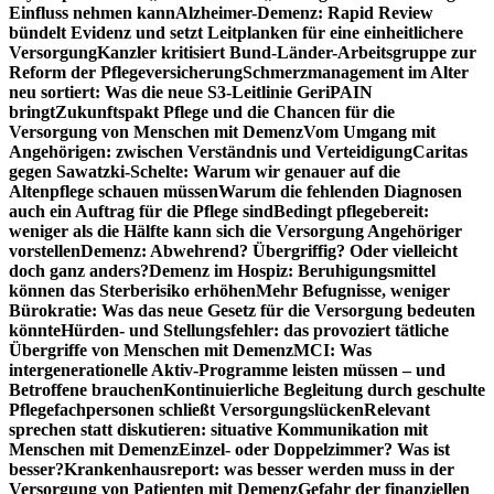
Einfluss nehmen kann
Alzheimer-Demenz: Rapid Review
bündelt Evidenz und setzt Leitplanken für eine einheitlichere
Versorgung
Kanzler kritisiert Bund-Länder-Arbeitsgruppe zur
Reform der Pflegeversicherung
Schmerzmanagement im Alter
neu sortiert: Was die neue S3-Leitlinie GeriPAIN
bringt
Zukunftspakt Pflege und die Chancen für die
Versorgung von Menschen mit Demenz
Vom Umgang mit
Angehörigen: zwischen Verständnis und Verteidigung
Caritas
gegen Sawatzki-Schelte: Warum wir genauer auf die
Altenpflege schauen müssen
Warum die fehlenden Diagnosen
auch ein Auftrag für die Pflege sind
Bedingt pflegebereit:
weniger als die Hälfte kann sich die Versorgung Angehöriger
vorstellen
Demenz: Abwehrend? Übergriffig? Oder vielleicht
doch ganz anders?
Demenz im Hospiz: Beruhigungsmittel
können das Sterberisiko erhöhen
Mehr Befugnisse, weniger
Bürokratie: Was das neue Gesetz für die Versorgung bedeuten
könnte
Hürden- und Stellungsfehler: das provoziert tätliche
Übergriffe von Menschen mit Demenz
MCI: Was
intergenerationelle Aktiv-Programme leisten müssen – und
Betroffene brauchen
Kontinuierliche Begleitung durch geschulte
Pflegefachpersonen schließt Versorgungslücken
Relevant
sprechen statt diskutieren: situative Kommunikation mit
Menschen mit Demenz
Einzel- oder Doppelzimmer? Was ist
besser?
Krankenhausreport: was besser werden muss in der
Versorgung von Patienten mit Demenz
Gefahr der finanziellen