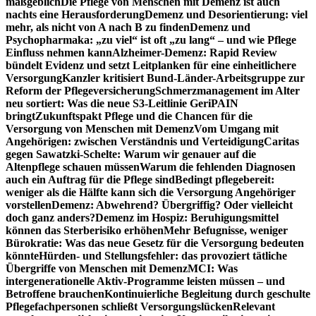
maßgeblich
Die Pflege von Menschen mit Demenz ist auch
nachts eine Herausforderung
Demenz und Desorientierung: viel
mehr, als nicht von A nach B zu finden
Demenz und
Psychopharmaka: „zu viel“ ist oft „zu lang“ – und wie Pflege
Einfluss nehmen kann
Alzheimer-Demenz: Rapid Review
bündelt Evidenz und setzt Leitplanken für eine einheitlichere
Versorgung
Kanzler kritisiert Bund-Länder-Arbeitsgruppe zur
Reform der Pflegeversicherung
Schmerzmanagement im Alter
neu sortiert: Was die neue S3-Leitlinie GeriPAIN
bringt
Zukunftspakt Pflege und die Chancen für die
Versorgung von Menschen mit Demenz
Vom Umgang mit
Angehörigen: zwischen Verständnis und Verteidigung
Caritas
gegen Sawatzki-Schelte: Warum wir genauer auf die
Altenpflege schauen müssen
Warum die fehlenden Diagnosen
auch ein Auftrag für die Pflege sind
Bedingt pflegebereit:
weniger als die Hälfte kann sich die Versorgung Angehöriger
vorstellen
Demenz: Abwehrend? Übergriffig? Oder vielleicht
doch ganz anders?
Demenz im Hospiz: Beruhigungsmittel
können das Sterberisiko erhöhen
Mehr Befugnisse, weniger
Bürokratie: Was das neue Gesetz für die Versorgung bedeuten
könnte
Hürden- und Stellungsfehler: das provoziert tätliche
Übergriffe von Menschen mit Demenz
MCI: Was
intergenerationelle Aktiv-Programme leisten müssen – und
Betroffene brauchen
Kontinuierliche Begleitung durch geschulte
Pflegefachpersonen schließt Versorgungslücken
Relevant