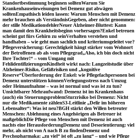
Standortbestimmung beginnen sollten
Warum Sie
Krankenhauseinweisungen bei Demenz gut abwägen
sollten
Empathisch leiden lassen: Warum Menschen mit Demenz
mehr brauchen als Verständnis
Gegeben, aber nicht genommen:
der stille Medikationsfehler
Neuer Alzheimer-Bluttest: Kann
man damit den Krankheitsbeginn vorhersagen?
Enkel betreuen
scheint gut fürs Gehirn zu sein
Verhalten verstehen und
handhaben – wie geht man sachlich und kriteriumsgeleitet vor?
Pflegeversicherung: Gerechtigkeit hängt stärker vom Wohnort
der Betroffenen ab als vom Pflegegrad
„Also, ich bin doch nicht
Ihre Tochter!“ – vom Umgang mit
Fehlidentifizierungen
Kindheit wirkt nach: Langzeitstudie über
Alzheimer-Risiko, Gefäßrisiken und „kognitive
Reserve“
Überforderung der Enkel: wie Pflegefachpersonen bei
Demenz unterstützen können
Verlegungsstress nach Umzug
oder Heimaufnahme – was ist normal und was ist zu tun?
Unsichtbarer Mehraufwand: Demenz ist im Krankenhaus
(auch) ein Steuerungsproblem
Sturzrisiko bei Demenz: Nicht
nur die Medikamente zählen
S3-Leitlinie „Delir im höheren
Lebensalter“: Was ist neu?
BGH stärkt den Willen betreuter
Menschen: Ablehnung eines Angehörigen als Betreuer ist
maßgeblich
Die Pflege von Menschen mit Demenz ist auch
nachts eine Herausforderung
Demenz und Desorientierung: viel
mehr, als nicht von A nach B zu finden
Demenz und
Psychopharmaka: „zu viel“ ist oft „zu lang“ – und wie Pflege