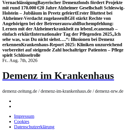
Vernachlässigung
Bayerischer Demenzfonds fördert Projekte
mit rund 170.000 €
20 Jahre Alzheimer Gesellschaft Schleswig-
Holstein – Jubiläum in Preetz gefeiert
Erster Bluttest bei
Alzheimer-Verdacht zugelassen
BGH stärkt Rechte von
Angehörigen bei der Betreuerauswahl
Buchempfehlung:
Lernen mit der Alzheimerkrankheit zu leben
Lecanemab –
einfach erklärt
Internationaler Tag der Pflegenden 2025
„Ich
sehe was, was Du nicht siehst….“: Illusionen bei Demenz
erkennen
Krankenhaus-Report 2025: Kliniken unzureichend
vorbereitet auf steigende Zahl hochaltriger Patienten – Pflege
spielt Schlüsselrolle
Fr.. Aug. 7th, 2026
Demenz im Krankenhaus
demenz-zeitung.de / demenz-im-krankenhaus.de / demenz-nrw.de
Impressum
Cookies
Datenschutzerklärung