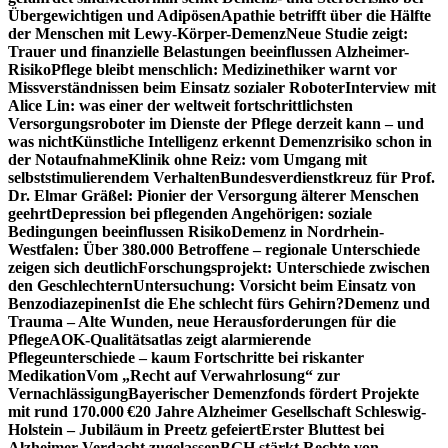
Übergewichtigen und Adipösen
Apathie betrifft über die Hälfte
der Menschen mit Lewy-Körper-Demenz
Neue Studie zeigt:
Trauer und finanzielle Belastungen beeinflussen Alzheimer-
Risiko
Pflege bleibt menschlich: Medizinethiker warnt vor
Missverständnissen beim Einsatz sozialer Roboter
Interview mit
Alice Lin: was einer der weltweit fortschrittlichsten
Versorgungsroboter im Dienste der Pflege derzeit kann – und
was nicht
Künstliche Intelligenz erkennt Demenzrisiko schon in
der Notaufnahme
Klinik ohne Reiz: vom Umgang mit
selbststimulierendem Verhalten
Bundesverdienstkreuz für Prof.
Dr. Elmar Gräßel: Pionier der Versorgung älterer Menschen
geehrt
Depression bei pflegenden Angehörigen: soziale
Bedingungen beeinflussen Risiko
Demenz in Nordrhein-
Westfalen: Über 380.000 Betroffene – regionale Unterschiede
zeigen sich deutlich
Forschungsprojekt: Unterschiede zwischen
den Geschlechtern
Untersuchung: Vorsicht beim Einsatz von
Benzodiazepinen
Ist die Ehe schlecht fürs Gehirn?
Demenz und
Trauma – Alte Wunden, neue Herausforderungen für die
Pflege
AOK-Qualitätsatlas zeigt alarmierende
Pflegeunterschiede – kaum Fortschritte bei riskanter
Medikation
Vom „Recht auf Verwahrlosung“ zur
Vernachlässigung
Bayerischer Demenzfonds fördert Projekte
mit rund 170.000 €
20 Jahre Alzheimer Gesellschaft Schleswig-
Holstein – Jubiläum in Preetz gefeiert
Erster Bluttest bei
Alzheimer-Verdacht zugelassen
BGH stärkt Rechte von