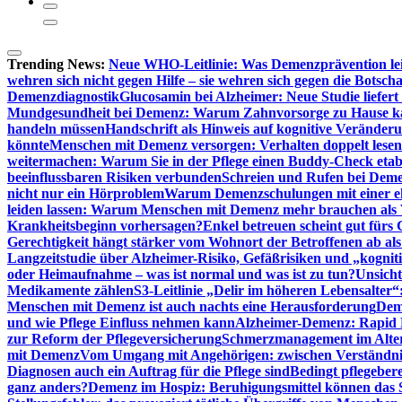
Trending News:
Neue WHO-Leitlinie: Was Demenzprävention lei
wehren sich nicht gegen Hilfe – sie wehren sich gegen die Botscha
Demenzdiagnostik
Glucosamin bei Alzheimer: Neue Studie liefer
Mundgesundheit bei Demenz: Warum Zahnvorsorge zu Hause
handeln müssen
Handschrift als Hinweis auf kognitive Veränder
könnte
Menschen mit Demenz versorgen: Verhalten doppelt lesen
weitermachen: Warum Sie in der Pflege einen Buddy-Check etabl
beeinflussbaren Risiken verbunden
Schreien und Rufen bei Demen
nicht nur ein Hörproblem
Warum Demenzschulungen mit einer eh
leiden lassen: Warum Menschen mit Demenz mehr brauchen als 
Krankheitsbeginn vorhersagen?
Enkel betreuen scheint gut fürs 
Gerechtigkeit hängt stärker vom Wohnort der Betroffenen ab al
Langzeitstudie über Alzheimer-Risiko, Gefäßrisiken und „kognit
oder Heimaufnahme – was ist normal und was ist zu tun?
Unsich
Medikamente zählen
S3-Leitlinie „Delir im höheren Lebensalter“
Menschen mit Demenz ist auch nachts eine Herausforderung
Deme
und wie Pflege Einfluss nehmen kann
Alzheimer-Demenz: Rapid Re
zur Reform der Pflegeversicherung
Schmerzmanagement im Alter n
mit Demenz
Vom Umgang mit Angehörigen: zwischen Verständni
Diagnosen auch ein Auftrag für die Pflege sind
Bedingt pflegebere
ganz anders?
Demenz im Hospiz: Beruhigungsmittel können das S