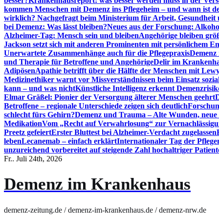
besser?
Krankenhausreport: was besser werden muss in der Ver
kommen Menschen mit Demenz ins Pflegeheim – und wann ist der
wirklich? Nachgefragt beim Ministerium für Arbeit, Gesundheit
bei Demenz: Was lässt bleiben?
Neues aus der Forschung: Alkoh
Alzheimer-Tag: Mensch sein und bleiben
Angehörige bleiben größ
Jackson setzt sich mit anderen Prominenten mit persönlichem E
Unerwartete Zusammenhänge auch für die Pflegepraxis
Demenz i
und Therapie für Betroffene und Angehörige
Delir im Krankenh
Adipösen
Apathie betrifft über die Hälfte der Menschen mit L
Medizinethiker warnt vor Missverständnissen beim Einsatz sozia
kann – und was nicht
Künstliche Intelligenz erkennt Demenzrisi
Elmar Gräßel: Pionier der Versorgung älterer Menschen geehrt
D
Betroffene – regionale Unterschiede zeigen sich deutlich
Forschun
schlecht fürs Gehirn?
Demenz und Trauma – Alte Wunden, neue H
Medikation
Vom „Recht auf Verwahrlosung“ zur Vernachlässig
Preetz gefeiert
Erster Bluttest bei Alzheimer-Verdacht zugelassen
leben
Lecanemab – einfach erklärt
Internationaler Tag der Pfleg
unzureichend vorbereitet auf steigende Zahl hochaltriger Patienten
Fr.. Juli 24th, 2026
Demenz im Krankenhaus
demenz-zeitung.de / demenz-im-krankenhaus.de / demenz-nrw.de