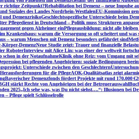
sorgung von Patienten mit Demenz
Gefahr der finanziellen Ausbe
 richtige Zeitpunkt?
Rehabilitation bei Demenz – neue Impulse 
 und Soziales des Landes Nordrhein-Westfalen
EU-Kommission gen
ol und Demenzrisiko
Geschlechtsspezifische Unterschiede beim De
ter Pflegedienst in Deutschland – Politik muss Strukturen anpass
ngagement gegen Alzheimer ein
Pflegeausbildung: nicht alle bleiben
m Krankenhaus: warum die Versorgung so oft scheitert und was 
aus – warum Menschen mit Demenz besonders gefährdet sind
Metf
ewy-Körper-Demenz
Neue Studie zeigt: Trauer und finanzielle Belast
ler Roboter
Interview mit Alice Lin: was einer der weltweit fortsch
ko schon in der Notaufnahme
Klinik ohne Reiz: vom Umgang mit se
epression bei pflegenden Angehörigen: soziale Bedingungen beein
gsprojekt: Unterschiede zwischen den Geschlechtern
Untersuchung
erausforderungen für die Pflege
AOK-Qualitätsatlas zeigt alarmi
ung
Bayerischer Demenzfonds fördert Projekte mit rund 170.000 €
2
BGH stärkt Rechte von Angehörigen bei der Betreuerauswahl
Buch
enden 2025
„Ich sehe was, was Du nicht siehst….“: Illusionen bei 
 – Pflege spielt Schlüsselrolle