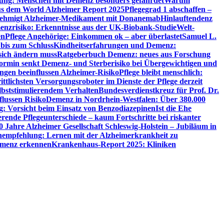
utung: Menschen mit Demenz besonders gefährdet
Warum
aus dem World Alzheimer Report 2025
Pflegegrad 1 abschaffen –
ehmigt Alzheimer-Medikament mit Donanemab
Hinlauftendenz
menzrisiko: Erkenntnisse aus der UK-Biobank-Studie
Welt-
en
Pflege Angehörige: Einkommen ok – aber überlastet
Samuel L.
 bis zum Schluss
Kindheitserfahrungen und Demenz:
sich ändern muss
Ratgeberbuch Demenz: neues aus Forschung
ormin senkt Demenz- und Sterberisiko bei Übergewichtigen und
ungen beeinflussen Alzheimer-Risiko
Pflege bleibt menschlich:
rittlichsten Versorgungsroboter im Dienste der Pflege derzeit
lbststimulierendem Verhalten
Bundesverdienstkreuz für Prof. Dr.
flussen Risiko
Demenz in Nordrhein-Westfalen: Über 380.000
: Vorsicht beim Einsatz von Benzodiazepinen
Ist die Ehe
erende Pflegeunterschiede – kaum Fortschritte bei riskanter
0 Jahre Alzheimer Gesellschaft Schleswig-Holstein – Jubiläum in
empfehlung: Lernen mit der Alzheimerkrankheit zu
Demenz erkennen
Krankenhaus-Report 2025: Kliniken