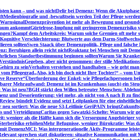
sten kann – und was nicht
Delir bei Demenz: Wenn die Akutphase v
ft
Medienbiografie und -bewußtsein werden Teil der Pflege werde
t Warnsignal
Demenzprävention ist mehr als Bewegung und gesun
 kaum ankommt
Gürtelrose-Impfung mit geringerem Demenzrisiko 
ungen?
Kampf dem Arbeitskreis: Warum solche Gremien oft mehr s
Kognitive Verschlechterung: Blutwerte aus dem Darm-Stoffwechs
ieren sollten
Swen Staack über Demenzpolitik, Pflege und falsche
z: Beruhigen allein reicht nicht
Reaktanz bei Menschen mit Demen
rlichen Standortbestimmung beginnen sollten
Warum Sie Kranken
Verständnis
Gegeben, aber nicht genommen: der stille Medikations
Gehirn zu sein
Verhalten verstehen und handhaben – wie geht man s
s vom Pflegegrad
„Also, ich bin doch nicht Ihre Tochter!“ – vom U
ive Reserve“
Überforderung der Enkel: wie Pflegefachpersonen be
tbarer Mehraufwand: Demenz ist im Krankenhaus (auch) ein Ste
: Was ist neu?
BGH stärkt den Willen betreuter Menschen: Ablehnu
nz und Desorientierung: viel mehr, als nicht von A nach B zu fin
view bündelt Evidenz und setzt Leitplanken für eine einheitlic
eu sortiert: Was die neue S3-Leitlinie GeriPAIN bringt
Zukunfts
s und Verteidigung
Caritas gegen Sawatzki-Schelte: Warum wir ge
it: weniger als die Hälfte kann sich die Versorgung Angehöriger vo
terberisiko erhöhen
Mehr Befugnisse, weniger Bürokratie: Was da
n mit Demenz
MCI: Was intergenerationelle Aktiv-Programme leist
Relevant sprechen statt diskutieren: situative Kommunikation mi