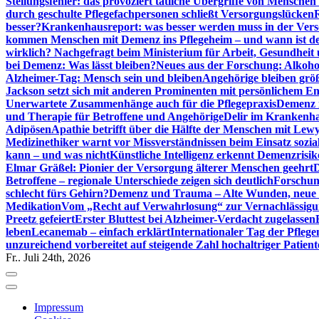
Stellungsfehler: das provoziert tätliche Übergriffe von Mensche
durch geschulte Pflegefachpersonen schließt Versorgungslücken
besser?
Krankenhausreport: was besser werden muss in der Ver
kommen Menschen mit Demenz ins Pflegeheim – und wann ist der
wirklich? Nachgefragt beim Ministerium für Arbeit, Gesundheit
bei Demenz: Was lässt bleiben?
Neues aus der Forschung: Alkoh
Alzheimer-Tag: Mensch sein und bleiben
Angehörige bleiben größ
Jackson setzt sich mit anderen Prominenten mit persönlichem E
Unerwartete Zusammenhänge auch für die Pflegepraxis
Demenz i
und Therapie für Betroffene und Angehörige
Delir im Krankenh
Adipösen
Apathie betrifft über die Hälfte der Menschen mit L
Medizinethiker warnt vor Missverständnissen beim Einsatz sozia
kann – und was nicht
Künstliche Intelligenz erkennt Demenzrisi
Elmar Gräßel: Pionier der Versorgung älterer Menschen geehrt
D
Betroffene – regionale Unterschiede zeigen sich deutlich
Forschun
schlecht fürs Gehirn?
Demenz und Trauma – Alte Wunden, neue H
Medikation
Vom „Recht auf Verwahrlosung“ zur Vernachlässig
Preetz gefeiert
Erster Bluttest bei Alzheimer-Verdacht zugelassen
leben
Lecanemab – einfach erklärt
Internationaler Tag der Pfleg
unzureichend vorbereitet auf steigende Zahl hochaltriger Patienten
Fr.. Juli 24th, 2026
Impressum