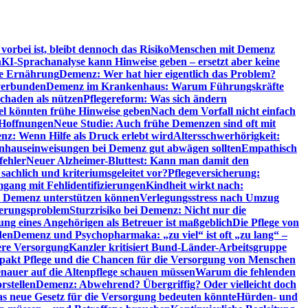
orbei ist, bleibt dennoch das Risiko
Menschen mit Demenz
n
KI-Sprachanalyse kann Hinweise geben – ersetzt aber keine
de Ernährung
Demenz: Wer hat hier eigentlich das Problem?
verbunden
Demenz im Krankenhaus: Warum Führungskräfte
chaden als nützen
Pflegereform: Was sich ändern
el könnten frühe Hinweise geben
Nach dem Vorfall nicht einfach
 Hoffnungen
Neue Studie: Auch frühe Demenzen sind oft mit
z: Wenn Hilfe als Druck erlebt wird
Altersschwerhörigkeit:
hauseinweisungen bei Demenz gut abwägen sollten
Empathisch
fehler
Neuer Alzheimer-Bluttest: Kann man damit den
achlich und kriteriumsgeleitet vor?
Pflegeversicherung:
mgang mit Fehlidentifizierungen
Kindheit wirkt nach:
i Demenz unterstützen können
Verlegungsstress nach Umzug
uerungsproblem
Sturzrisiko bei Demenz: Nicht nur die
ng eines Angehörigen als Betreuer ist maßgeblich
Die Pflege von
den
Demenz und Psychopharmaka: „zu viel“ ist oft „zu lang“ –
here Versorgung
Kanzler kritisiert Bund-Länder-Arbeitsgruppe
pakt Pflege und die Chancen für die Versorgung von Menschen
nauer auf die Altenpflege schauen müssen
Warum die fehlenden
rstellen
Demenz: Abwehrend? Übergriffig? Oder vielleicht doch
s neue Gesetz für die Versorgung bedeuten könnte
Hürden- und