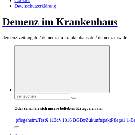
Cookies
Datenschutzerklärung
Demenz im Krankenhaus
demenz-zeitung.de / demenz-im-krankenhaus.de / demenz-nrw.de
Suchen
nach:
Oder sehen Sie sich unsere beliebten Kategorien an...
.pflegeheim
.Test
§ 113c
§ 1816 BGB
#ZukunftspaktPflege
1:1-B