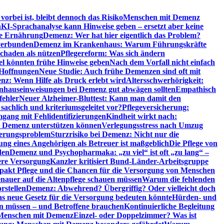
orbei ist, bleibt dennoch das Risiko
Menschen mit Demenz
n
KI-Sprachanalyse kann Hinweise geben – ersetzt aber keine
de Ernährung
Demenz: Wer hat hier eigentlich das Problem?
verbunden
Demenz im Krankenhaus: Warum Führungskräfte
chaden als nützen
Pflegereform: Was sich ändern
el könnten frühe Hinweise geben
Nach dem Vorfall nicht einfach
 Hoffnungen
Neue Studie: Auch frühe Demenzen sind oft mit
z: Wenn Hilfe als Druck erlebt wird
Altersschwerhörigkeit:
hauseinweisungen bei Demenz gut abwägen sollten
Empathisch
fehler
Neuer Alzheimer-Bluttest: Kann man damit den
achlich und kriteriumsgeleitet vor?
Pflegeversicherung:
mgang mit Fehlidentifizierungen
Kindheit wirkt nach:
i Demenz unterstützen können
Verlegungsstress nach Umzug
uerungsproblem
Sturzrisiko bei Demenz: Nicht nur die
ng eines Angehörigen als Betreuer ist maßgeblich
Die Pflege von
den
Demenz und Psychopharmaka: „zu viel“ ist oft „zu lang“ –
here Versorgung
Kanzler kritisiert Bund-Länder-Arbeitsgruppe
pakt Pflege und die Chancen für die Versorgung von Menschen
nauer auf die Altenpflege schauen müssen
Warum die fehlenden
rstellen
Demenz: Abwehrend? Übergriffig? Oder vielleicht doch
s neue Gesetz für die Versorgung bedeuten könnte
Hürden- und
en müssen – und Betroffene brauchen
Kontinuierliche Begleitung
t Menschen mit Demenz
Einzel- oder Doppelzimmer? Was ist