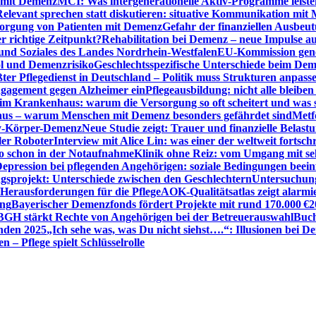
n mit Demenz
MCI: Was intergenerationelle Aktiv-Programme leist
Relevant sprechen statt diskutieren: situative Kommunikation mi
sorgung von Patienten mit Demenz
Gefahr der finanziellen Ausbe
 richtige Zeitpunkt?
Rehabilitation bei Demenz – neue Impulse 
 und Soziales des Landes Nordrhein-Westfalen
EU-Kommission gen
ol und Demenzrisiko
Geschlechtsspezifische Unterschiede beim De
ter Pflegedienst in Deutschland – Politik muss Strukturen anpass
ngagement gegen Alzheimer ein
Pflegeausbildung: nicht alle bleiben
m Krankenhaus: warum die Versorgung so oft scheitert und was 
aus – warum Menschen mit Demenz besonders gefährdet sind
Metf
ewy-Körper-Demenz
Neue Studie zeigt: Trauer und finanzielle Belast
ler Roboter
Interview mit Alice Lin: was einer der weltweit fortsch
ko schon in der Notaufnahme
Klinik ohne Reiz: vom Umgang mit se
epression bei pflegenden Angehörigen: soziale Bedingungen beein
gsprojekt: Unterschiede zwischen den Geschlechtern
Untersuchung
erausforderungen für die Pflege
AOK-Qualitätsatlas zeigt alarmi
ung
Bayerischer Demenzfonds fördert Projekte mit rund 170.000 €
2
BGH stärkt Rechte von Angehörigen bei der Betreuerauswahl
Buch
enden 2025
„Ich sehe was, was Du nicht siehst….“: Illusionen bei 
 – Pflege spielt Schlüsselrolle