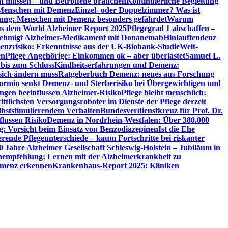
en müssen – und Betroffene brauchen
Kontinuierliche Begleitung
t Menschen mit Demenz
Einzel- oder Doppelzimmer? Was ist
utung: Menschen mit Demenz besonders gefährdet
Warum
aus dem World Alzheimer Report 2025
Pflegegrad 1 abschaffen –
ehmigt Alzheimer-Medikament mit Donanemab
Hinlauftendenz
menzrisiko: Erkenntnisse aus der UK-Biobank-Studie
Welt-
en
Pflege Angehörige: Einkommen ok – aber überlastet
Samuel L.
 bis zum Schluss
Kindheitserfahrungen und Demenz:
sich ändern muss
Ratgeberbuch Demenz: neues aus Forschung
ormin senkt Demenz- und Sterberisiko bei Übergewichtigen und
ungen beeinflussen Alzheimer-Risiko
Pflege bleibt menschlich:
rittlichsten Versorgungsroboter im Dienste der Pflege derzeit
lbststimulierendem Verhalten
Bundesverdienstkreuz für Prof. Dr.
flussen Risiko
Demenz in Nordrhein-Westfalen: Über 380.000
: Vorsicht beim Einsatz von Benzodiazepinen
Ist die Ehe
erende Pflegeunterschiede – kaum Fortschritte bei riskanter
0 Jahre Alzheimer Gesellschaft Schleswig-Holstein – Jubiläum in
empfehlung: Lernen mit der Alzheimerkrankheit zu
Demenz erkennen
Krankenhaus-Report 2025: Kliniken