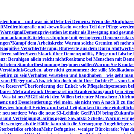
sten kann – und was nicht
Delir bei Demenz: Wenn die Akutphase v
ft
Medienbiografie und -bewußtsein werden Teil der Pflege werde
t Warnsignal
Demenzprävention ist mehr als Bewegung und gesun
 kaum ankommt
Gürtelrose-Impfung mit geringerem Demenzrisiko 
ungen?
Kampf dem Arbeitskreis: Warum solche Gremien oft mehr s
Kognitive Verschlechterung: Blutwerte aus dem Darm-Stoffwechs
ieren sollten
Swen Staack über Demenzpolitik, Pflege und falsche
z: Beruhigen allein reicht nicht
Reaktanz bei Menschen mit Demen
rlichen Standortbestimmung beginnen sollten
Warum Sie Kranken
Verständnis
Gegeben, aber nicht genommen: der stille Medikations
Gehirn zu sein
Verhalten verstehen und handhaben – wie geht man s
s vom Pflegegrad
„Also, ich bin doch nicht Ihre Tochter!“ – vom U
ive Reserve“
Überforderung der Enkel: wie Pflegefachpersonen be
tbarer Mehraufwand: Demenz ist im Krankenhaus (auch) ein Ste
: Was ist neu?
BGH stärkt den Willen betreuter Menschen: Ablehnu
nz und Desorientierung: viel mehr, als nicht von A nach B zu fin
view bündelt Evidenz und setzt Leitplanken für eine einheitlic
eu sortiert: Was die neue S3-Leitlinie GeriPAIN bringt
Zukunfts
s und Verteidigung
Caritas gegen Sawatzki-Schelte: Warum wir ge
it: weniger als die Hälfte kann sich die Versorgung Angehöriger vo
terberisiko erhöhen
Mehr Befugnisse, weniger Bürokratie: Was da