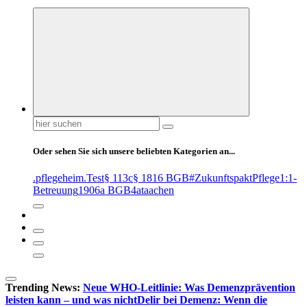
Suchen
nach:
Oder sehen Sie sich unsere beliebten Kategorien an...
.pflegeheim
.Test
§ 113c
§ 1816 BGB
#ZukunftspaktPflege
1:1-
Betreuung
1906a BGB
4at
aachen
Trending News:
Neue WHO-Leitlinie: Was Demenzprävention
leisten kann – und was nicht
Delir bei Demenz: Wenn die