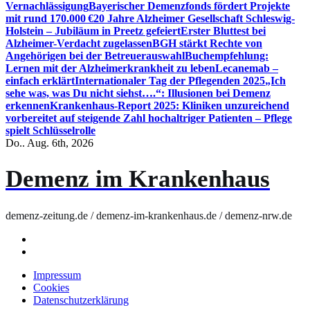
Vernachlässigung
Bayerischer Demenzfonds fördert Projekte
mit rund 170.000 €
20 Jahre Alzheimer Gesellschaft Schleswig-
Holstein – Jubiläum in Preetz gefeiert
Erster Bluttest bei
Alzheimer-Verdacht zugelassen
BGH stärkt Rechte von
Angehörigen bei der Betreuerauswahl
Buchempfehlung:
Lernen mit der Alzheimerkrankheit zu leben
Lecanemab –
einfach erklärt
Internationaler Tag der Pflegenden 2025
„Ich
sehe was, was Du nicht siehst….“: Illusionen bei Demenz
erkennen
Krankenhaus-Report 2025: Kliniken unzureichend
vorbereitet auf steigende Zahl hochaltriger Patienten – Pflege
spielt Schlüsselrolle
Do.. Aug. 6th, 2026
Demenz im Krankenhaus
demenz-zeitung.de / demenz-im-krankenhaus.de / demenz-nrw.de
Impressum
Cookies
Datenschutzerklärung