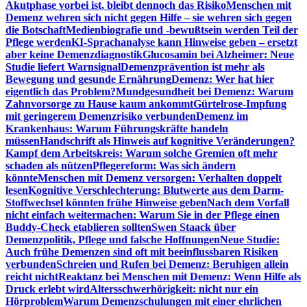
Akutphase vorbei ist, bleibt dennoch das Risiko
Menschen mit
Demenz wehren sich nicht gegen Hilfe – sie wehren sich gegen
die Botschaft
Medienbiografie und -bewußtsein werden Teil der
Pflege werden
KI-Sprachanalyse kann Hinweise geben – ersetzt
aber keine Demenzdiagnostik
Glucosamin bei Alzheimer: Neue
Studie liefert Warnsignal
Demenzprävention ist mehr als
Bewegung und gesunde Ernährung
Demenz: Wer hat hier
eigentlich das Problem?
Mundgesundheit bei Demenz: Warum
Zahnvorsorge zu Hause kaum ankommt
Gürtelrose-Impfung
mit geringerem Demenzrisiko verbunden
Demenz im
Krankenhaus: Warum Führungskräfte handeln
müssen
Handschrift als Hinweis auf kognitive Veränderungen?
Kampf dem Arbeitskreis: Warum solche Gremien oft mehr
schaden als nützen
Pflegereform: Was sich ändern
könnte
Menschen mit Demenz versorgen: Verhalten doppelt
lesen
Kognitive Verschlechterung: Blutwerte aus dem Darm-
Stoffwechsel könnten frühe Hinweise geben
Nach dem Vorfall
nicht einfach weitermachen: Warum Sie in der Pflege einen
Buddy-Check etablieren sollten
Swen Staack über
Demenzpolitik, Pflege und falsche Hoffnungen
Neue Studie:
Auch frühe Demenzen sind oft mit beeinflussbaren Risiken
verbunden
Schreien und Rufen bei Demenz: Beruhigen allein
reicht nicht
Reaktanz bei Menschen mit Demenz: Wenn Hilfe als
Druck erlebt wird
Altersschwerhörigkeit: nicht nur ein
Hörproblem
Warum Demenzschulungen mit einer ehrlichen