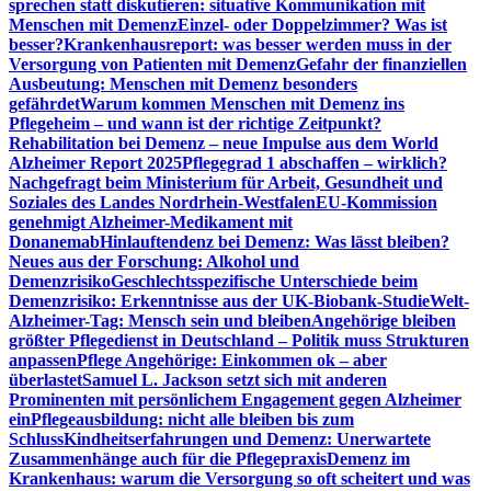
sprechen statt diskutieren: situative Kommunikation mit
Menschen mit Demenz
Einzel- oder Doppelzimmer? Was ist
besser?
Krankenhausreport: was besser werden muss in der
Versorgung von Patienten mit Demenz
Gefahr der finanziellen
Ausbeutung: Menschen mit Demenz besonders
gefährdet
Warum kommen Menschen mit Demenz ins
Pflegeheim – und wann ist der richtige Zeitpunkt?
Rehabilitation bei Demenz – neue Impulse aus dem World
Alzheimer Report 2025
Pflegegrad 1 abschaffen – wirklich?
Nachgefragt beim Ministerium für Arbeit, Gesundheit und
Soziales des Landes Nordrhein-Westfalen
EU-Kommission
genehmigt Alzheimer-Medikament mit
Donanemab
Hinlauftendenz bei Demenz: Was lässt bleiben?
Neues aus der Forschung: Alkohol und
Demenzrisiko
Geschlechtsspezifische Unterschiede beim
Demenzrisiko: Erkenntnisse aus der UK-Biobank-Studie
Welt-
Alzheimer-Tag: Mensch sein und bleiben
Angehörige bleiben
größter Pflegedienst in Deutschland – Politik muss Strukturen
anpassen
Pflege Angehörige: Einkommen ok – aber
überlastet
Samuel L. Jackson setzt sich mit anderen
Prominenten mit persönlichem Engagement gegen Alzheimer
ein
Pflegeausbildung: nicht alle bleiben bis zum
Schluss
Kindheitserfahrungen und Demenz: Unerwartete
Zusammenhänge auch für die Pflegepraxis
Demenz im
Krankenhaus: warum die Versorgung so oft scheitert und was