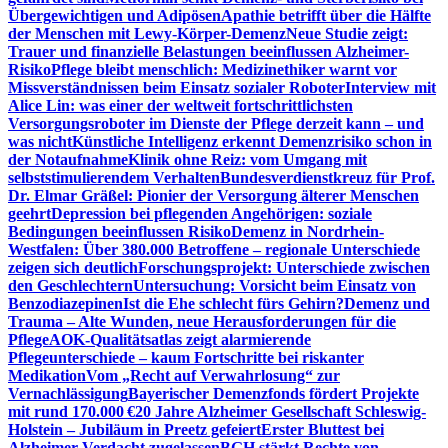
Übergewichtigen und Adipösen
Apathie betrifft über die Hälfte
der Menschen mit Lewy-Körper-Demenz
Neue Studie zeigt:
Trauer und finanzielle Belastungen beeinflussen Alzheimer-
Risiko
Pflege bleibt menschlich: Medizinethiker warnt vor
Missverständnissen beim Einsatz sozialer Roboter
Interview mit
Alice Lin: was einer der weltweit fortschrittlichsten
Versorgungsroboter im Dienste der Pflege derzeit kann – und
was nicht
Künstliche Intelligenz erkennt Demenzrisiko schon in
der Notaufnahme
Klinik ohne Reiz: vom Umgang mit
selbststimulierendem Verhalten
Bundesverdienstkreuz für Prof.
Dr. Elmar Gräßel: Pionier der Versorgung älterer Menschen
geehrt
Depression bei pflegenden Angehörigen: soziale
Bedingungen beeinflussen Risiko
Demenz in Nordrhein-
Westfalen: Über 380.000 Betroffene – regionale Unterschiede
zeigen sich deutlich
Forschungsprojekt: Unterschiede zwischen
den Geschlechtern
Untersuchung: Vorsicht beim Einsatz von
Benzodiazepinen
Ist die Ehe schlecht fürs Gehirn?
Demenz und
Trauma – Alte Wunden, neue Herausforderungen für die
Pflege
AOK-Qualitätsatlas zeigt alarmierende
Pflegeunterschiede – kaum Fortschritte bei riskanter
Medikation
Vom „Recht auf Verwahrlosung“ zur
Vernachlässigung
Bayerischer Demenzfonds fördert Projekte
mit rund 170.000 €
20 Jahre Alzheimer Gesellschaft Schleswig-
Holstein – Jubiläum in Preetz gefeiert
Erster Bluttest bei
Alzheimer-Verdacht zugelassen
BGH stärkt Rechte von