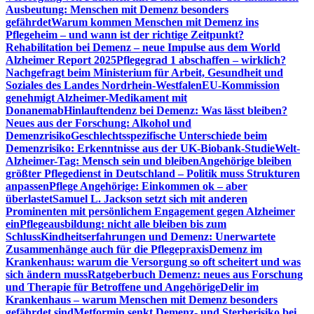
Ausbeutung: Menschen mit Demenz besonders
gefährdet
Warum kommen Menschen mit Demenz ins
Pflegeheim – und wann ist der richtige Zeitpunkt?
Rehabilitation bei Demenz – neue Impulse aus dem World
Alzheimer Report 2025
Pflegegrad 1 abschaffen – wirklich?
Nachgefragt beim Ministerium für Arbeit, Gesundheit und
Soziales des Landes Nordrhein-Westfalen
EU-Kommission
genehmigt Alzheimer-Medikament mit
Donanemab
Hinlauftendenz bei Demenz: Was lässt bleiben?
Neues aus der Forschung: Alkohol und
Demenzrisiko
Geschlechtsspezifische Unterschiede beim
Demenzrisiko: Erkenntnisse aus der UK-Biobank-Studie
Welt-
Alzheimer-Tag: Mensch sein und bleiben
Angehörige bleiben
größter Pflegedienst in Deutschland – Politik muss Strukturen
anpassen
Pflege Angehörige: Einkommen ok – aber
überlastet
Samuel L. Jackson setzt sich mit anderen
Prominenten mit persönlichem Engagement gegen Alzheimer
ein
Pflegeausbildung: nicht alle bleiben bis zum
Schluss
Kindheitserfahrungen und Demenz: Unerwartete
Zusammenhänge auch für die Pflegepraxis
Demenz im
Krankenhaus: warum die Versorgung so oft scheitert und was
sich ändern muss
Ratgeberbuch Demenz: neues aus Forschung
und Therapie für Betroffene und Angehörige
Delir im
Krankenhaus – warum Menschen mit Demenz besonders
gefährdet sind
Metformin senkt Demenz- und Sterberisiko bei