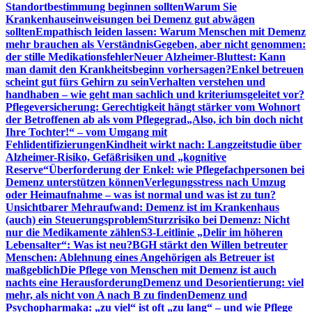
Standortbestimmung beginnen sollten
Warum Sie
Krankenhauseinweisungen bei Demenz gut abwägen
sollten
Empathisch leiden lassen: Warum Menschen mit Demenz
mehr brauchen als Verständnis
Gegeben, aber nicht genommen:
der stille Medikationsfehler
Neuer Alzheimer-Bluttest: Kann
man damit den Krankheitsbeginn vorhersagen?
Enkel betreuen
scheint gut fürs Gehirn zu sein
Verhalten verstehen und
handhaben – wie geht man sachlich und kriteriumsgeleitet vor?
Pflegeversicherung: Gerechtigkeit hängt stärker vom Wohnort
der Betroffenen ab als vom Pflegegrad
„Also, ich bin doch nicht
Ihre Tochter!“ – vom Umgang mit
Fehlidentifizierungen
Kindheit wirkt nach: Langzeitstudie über
Alzheimer-Risiko, Gefäßrisiken und „kognitive
Reserve“
Überforderung der Enkel: wie Pflegefachpersonen bei
Demenz unterstützen können
Verlegungsstress nach Umzug
oder Heimaufnahme – was ist normal und was ist zu tun?
Unsichtbarer Mehraufwand: Demenz ist im Krankenhaus
(auch) ein Steuerungsproblem
Sturzrisiko bei Demenz: Nicht
nur die Medikamente zählen
S3-Leitlinie „Delir im höheren
Lebensalter“: Was ist neu?
BGH stärkt den Willen betreuter
Menschen: Ablehnung eines Angehörigen als Betreuer ist
maßgeblich
Die Pflege von Menschen mit Demenz ist auch
nachts eine Herausforderung
Demenz und Desorientierung: viel
mehr, als nicht von A nach B zu finden
Demenz und
Psychopharmaka: „zu viel“ ist oft „zu lang“ – und wie Pflege