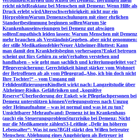
verbunden
Schreien und Rufen bei Demenz: Beruhigen allein
reicht nicht
Reaktanz bei Menschen mit Demenz: Wenn Hilfe als
Druck erlebt wird
Altersschwerhörigkeit: nicht nur ein
Hörproblem
Warum Demenzschulungen mit einer ehrlichen
Standortbestimmung beginnen sollten
Warum Sie
Krankenhauseinweisungen bei Demenz gut abwägen
sollten
Empathisch leiden lassen: Warum Menschen mit Demenz
mehr brauchen als Verständnis
Gegeben, aber nicht genommen:
der stille Medikationsfehler
Neuer Alzheimer-Bluttest: Kann
man damit den Krankheitsbeginn vorhersagen?
Enkel betreuen
scheint gut fürs Gehirn zu sein
Verhalten verstehen und
handhaben – wie geht man sachlich und kriteriumsgeleitet vor?
Pflegeversicherung: Gerechtigkeit hängt stärker vom Wohnort
der Betroffenen ab als vom Pflegegrad
„Also, ich bin doch nicht
Ihre Tochter!“ – vom Umgang mit
Fehlidentifizierungen
Kindheit wirkt nach: Langzeitstudie über
Alzheimer-Risiko, Gefäßrisiken und „kognitive
Reserve“
Überforderung der Enkel: wie Pflegefachpersonen bei
Demenz unterstützen können
Verlegungsstress nach Umzug
oder Heimaufnahme – was ist normal und was ist zu tun?
Unsichtbarer Mehraufwand: Demenz ist im Krankenhaus
(auch) ein Steuerungsproblem
Sturzrisiko bei Demenz: Nicht
nur die Medikamente zählen
S3-Leitlinie „Delir im höheren
Lebensalter“: Was ist neu?
BGH stärkt den Willen betreuter
Menschen: Ablehnung eines Angehörigen als Betreuer ist