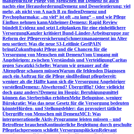
maßgeblich
Die Pflege von Menschen mit Demenz ist auch
nachts eine Herausforderung
Demenz und Desorientierung: viel
mehr, als nicht von A nach B zu finden
Demenz und
Psychopharmaka: „zu viel“ ist oft „zu lang“ – und wie Pflege
Einfluss nehmen kann
Alzheimer-Demenz: Rapid Review
bündelt Evidenz und setzt Leitplanken für eine einheitlichere
Versorgung
Kanzler kritisiert Bund-Länder-Arbeitsgruppe zur
Reform der Pflegeversicherung
Schmerzmanagement im Alter
neu sortiert: Was die neue S3-Leitlinie GeriPAIN
bringt
Zukunftspakt Pflege und die Chancen für die
Versorgung von Menschen mit Demenz
Vom Umgang mit
Angehörigen: zwischen Verständnis und Verteidigung
Caritas
gegen Sawatzki-Schelte: Warum wir genauer auf die
Altenpflege schauen müssen
Warum die fehlenden Diagnosen
auch ein Auftrag für die Pflege sind
Bedingt pflegebereit:
weniger als die Hälfte kann sich die Versorgung Angehöriger
vorstellen
Demenz: Abwehrend? Übergriffig? Oder vielleicht
doch ganz anders?
Demenz im Hospiz: Beruhigungsmittel
können das Sterberisiko erhöhen
Mehr Befugnisse, weniger
Bürokratie: Was das neue Gesetz für die Versorgung bedeuten
könnte
Hürden- und Stellungsfehler: das provoziert tätliche
Übergriffe von Menschen mit Demenz
MCI: Was
intergenerationelle Aktiv-Programme leisten müssen – und
Betroffene brauchen
Kontinuierliche Begleitung durch geschulte
Pflegefachpersonen schließt Versorgungslücken
Relevant