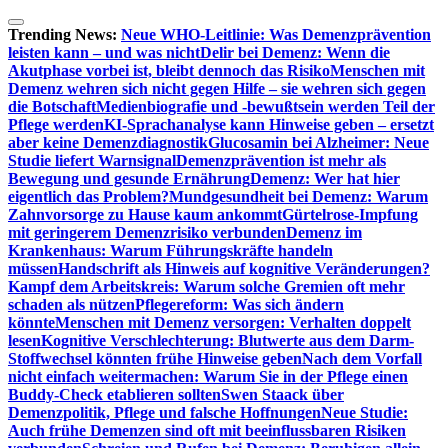
Zum
Inhalt
Trending News:
Neue WHO-Leitlinie: Was Demenzprävention
springen
leisten kann – und was nicht
Delir bei Demenz: Wenn die
Akutphase vorbei ist, bleibt dennoch das Risiko
Menschen mit
Demenz wehren sich nicht gegen Hilfe – sie wehren sich gegen
die Botschaft
Medienbiografie und -bewußtsein werden Teil der
Pflege werden
KI-Sprachanalyse kann Hinweise geben – ersetzt
aber keine Demenzdiagnostik
Glucosamin bei Alzheimer: Neue
Studie liefert Warnsignal
Demenzprävention ist mehr als
Bewegung und gesunde Ernährung
Demenz: Wer hat hier
eigentlich das Problem?
Mundgesundheit bei Demenz: Warum
Zahnvorsorge zu Hause kaum ankommt
Gürtelrose-Impfung
mit geringerem Demenzrisiko verbunden
Demenz im
Krankenhaus: Warum Führungskräfte handeln
müssen
Handschrift als Hinweis auf kognitive Veränderungen?
Kampf dem Arbeitskreis: Warum solche Gremien oft mehr
schaden als nützen
Pflegereform: Was sich ändern
könnte
Menschen mit Demenz versorgen: Verhalten doppelt
lesen
Kognitive Verschlechterung: Blutwerte aus dem Darm-
Stoffwechsel könnten frühe Hinweise geben
Nach dem Vorfall
nicht einfach weitermachen: Warum Sie in der Pflege einen
Buddy-Check etablieren sollten
Swen Staack über
Demenzpolitik, Pflege und falsche Hoffnungen
Neue Studie:
Auch frühe Demenzen sind oft mit beeinflussbaren Risiken