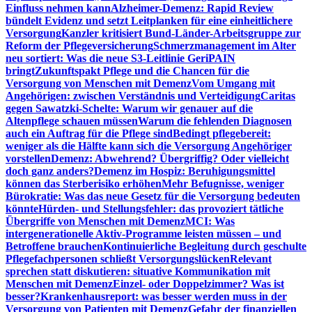
Einfluss nehmen kann
Alzheimer-Demenz: Rapid Review
bündelt Evidenz und setzt Leitplanken für eine einheitlichere
Versorgung
Kanzler kritisiert Bund-Länder-Arbeitsgruppe zur
Reform der Pflegeversicherung
Schmerzmanagement im Alter
neu sortiert: Was die neue S3-Leitlinie GeriPAIN
bringt
Zukunftspakt Pflege und die Chancen für die
Versorgung von Menschen mit Demenz
Vom Umgang mit
Angehörigen: zwischen Verständnis und Verteidigung
Caritas
gegen Sawatzki-Schelte: Warum wir genauer auf die
Altenpflege schauen müssen
Warum die fehlenden Diagnosen
auch ein Auftrag für die Pflege sind
Bedingt pflegebereit:
weniger als die Hälfte kann sich die Versorgung Angehöriger
vorstellen
Demenz: Abwehrend? Übergriffig? Oder vielleicht
doch ganz anders?
Demenz im Hospiz: Beruhigungsmittel
können das Sterberisiko erhöhen
Mehr Befugnisse, weniger
Bürokratie: Was das neue Gesetz für die Versorgung bedeuten
könnte
Hürden- und Stellungsfehler: das provoziert tätliche
Übergriffe von Menschen mit Demenz
MCI: Was
intergenerationelle Aktiv-Programme leisten müssen – und
Betroffene brauchen
Kontinuierliche Begleitung durch geschulte
Pflegefachpersonen schließt Versorgungslücken
Relevant
sprechen statt diskutieren: situative Kommunikation mit
Menschen mit Demenz
Einzel- oder Doppelzimmer? Was ist
besser?
Krankenhausreport: was besser werden muss in der
Versorgung von Patienten mit Demenz
Gefahr der finanziellen