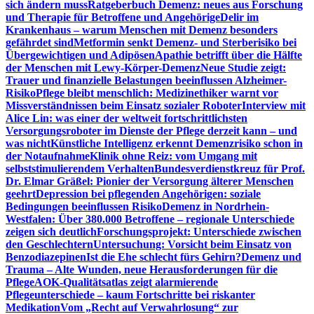
sich ändern muss
Ratgeberbuch Demenz: neues aus Forschung
und Therapie für Betroffene und Angehörige
Delir im
Krankenhaus – warum Menschen mit Demenz besonders
gefährdet sind
Metformin senkt Demenz- und Sterberisiko bei
Übergewichtigen und Adipösen
Apathie betrifft über die Hälfte
der Menschen mit Lewy-Körper-Demenz
Neue Studie zeigt:
Trauer und finanzielle Belastungen beeinflussen Alzheimer-
Risiko
Pflege bleibt menschlich: Medizinethiker warnt vor
Missverständnissen beim Einsatz sozialer Roboter
Interview mit
Alice Lin: was einer der weltweit fortschrittlichsten
Versorgungsroboter im Dienste der Pflege derzeit kann – und
was nicht
Künstliche Intelligenz erkennt Demenzrisiko schon in
der Notaufnahme
Klinik ohne Reiz: vom Umgang mit
selbststimulierendem Verhalten
Bundesverdienstkreuz für Prof.
Dr. Elmar Gräßel: Pionier der Versorgung älterer Menschen
geehrt
Depression bei pflegenden Angehörigen: soziale
Bedingungen beeinflussen Risiko
Demenz in Nordrhein-
Westfalen: Über 380.000 Betroffene – regionale Unterschiede
zeigen sich deutlich
Forschungsprojekt: Unterschiede zwischen
den Geschlechtern
Untersuchung: Vorsicht beim Einsatz von
Benzodiazepinen
Ist die Ehe schlecht fürs Gehirn?
Demenz und
Trauma – Alte Wunden, neue Herausforderungen für die
Pflege
AOK-Qualitätsatlas zeigt alarmierende
Pflegeunterschiede – kaum Fortschritte bei riskanter
Medikation
Vom „Recht auf Verwahrlosung“ zur