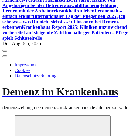
Angehörigen bei der Betreuerauswahl
Buchempfehlung:
Lernen mit der Alzheimerkrankheit zu leben
Lecanemab –
einfach erklärt
Internationaler Tag der Pflegenden 2025
„Ich
sehe was, was Du nicht siehst….“: Illusionen bei Demenz
erkennen
Krankenhaus-Report 2025: Kliniken unzureichend
vorbereitet auf steigende Zahl hochaltriger Patienten – Pflege
spielt Schlüsselrolle
Do.. Aug. 6th, 2026
Impressum
Cookies
Datenschutzerklärung
Demenz im Krankenhaus
demenz-zeitung.de / demenz-im-krankenhaus.de / demenz-nrw.de