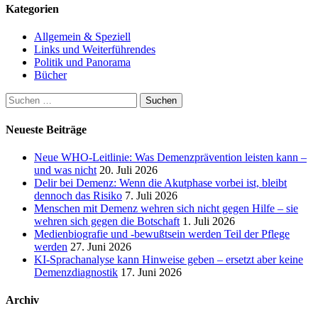
Kategorien
Allgemein & Speziell
Links und Weiterführendes
Politik und Panorama
Bücher
Suchen
nach:
Neueste Beiträge
Neue WHO-Leitlinie: Was Demenzprävention leisten kann –
und was nicht
20. Juli 2026
Delir bei Demenz: Wenn die Akutphase vorbei ist, bleibt
dennoch das Risiko
7. Juli 2026
Menschen mit Demenz wehren sich nicht gegen Hilfe – sie
wehren sich gegen die Botschaft
1. Juli 2026
Medienbiografie und -bewußtsein werden Teil der Pflege
werden
27. Juni 2026
KI-Sprachanalyse kann Hinweise geben – ersetzt aber keine
Demenzdiagnostik
17. Juni 2026
Archiv