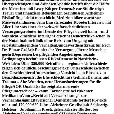
Übergewichtigen und Adipösen
Apathie betrifft über die Hälfte
der Menschen mit Lewy-Körper-Demenz
Neue Studie zeigt:
Trauer und finanzielle Belastungen beeinflussen Alzheimer-
Risiko
Pflege bleibt menschlich: Medizinethiker warnt vor
Missverständnissen beim Einsatz sozialer Roboter
Interview mit
Alice Lin: was einer der weltweit fortschrittlichsten
Versorgungsroboter im Dienste der Pflege derzeit kann – und
was nicht
Künstliche Intelligenz erkennt Demenzrisiko schon in
der Notaufnahme
Klinik ohne Reiz: vom Umgang mit
selbststimulierendem Verhalten
Bundesverdienstkreuz für Prof.
Dr. Elmar Gräßel: Pionier der Versorgung älterer Menschen
geehrt
Depression bei pflegenden Angehörigen: soziale
Bedingungen beeinflussen Risiko
Demenz in Nordrhein-
Westfalen: Über 380.000 Betroffene – regionale Unterschiede
zeigen sich deutlich
Forschungsprojekt: Unterschiede zwischen
den Geschlechtern
Untersuchung: Vorsicht beim Einsatz von
Benzodiazepinen
Ist die Ehe schlecht fürs Gehirn?
Demenz und
Trauma – Alte Wunden, neue Herausforderungen für die
Pflege
AOK-Qualitätsatlas zeigt alarmierende
Pflegeunterschiede – kaum Fortschritte bei riskanter
Medikation
Vom „Recht auf Verwahrlosung“ zur
Vernachlässigung
Bayerischer Demenzfonds fördert Projekte
mit rund 170.000 €
20 Jahre Alzheimer Gesellschaft Schleswig-
Holstein – Jubiläum in Preetz gefeiert
Erster Bluttest bei
Alzheimer-Verdacht zugelassen
BGH stärkt Rechte von