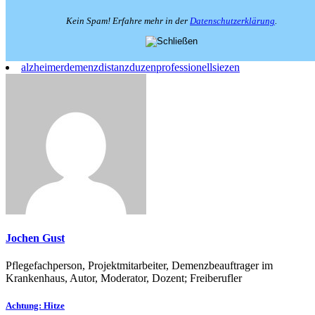
Kein Spam! Erfahre mehr in der
Datenschutzerklärung
.
alzheimer
demenz
distanz
duzen
professionell
siezen
Jochen Gust
Pflegefachperson, Projektmitarbeiter, Demenzbeauftrager im
Krankenhaus, Autor, Moderator, Dozent; Freiberufler
Beitragsnavigation
Achtung: Hitze