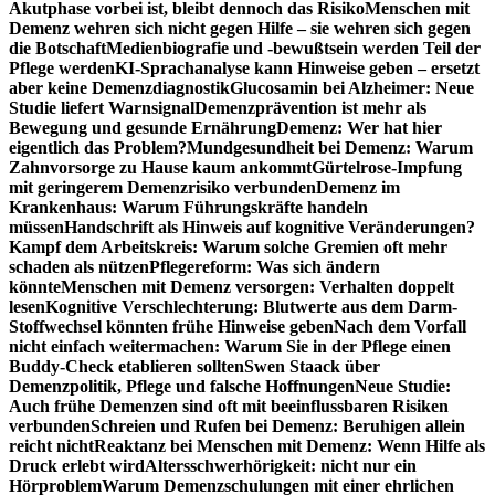
Akutphase vorbei ist, bleibt dennoch das Risiko
Menschen mit
Demenz wehren sich nicht gegen Hilfe – sie wehren sich gegen
die Botschaft
Medienbiografie und -bewußtsein werden Teil der
Pflege werden
KI-Sprachanalyse kann Hinweise geben – ersetzt
aber keine Demenzdiagnostik
Glucosamin bei Alzheimer: Neue
Studie liefert Warnsignal
Demenzprävention ist mehr als
Bewegung und gesunde Ernährung
Demenz: Wer hat hier
eigentlich das Problem?
Mundgesundheit bei Demenz: Warum
Zahnvorsorge zu Hause kaum ankommt
Gürtelrose-Impfung
mit geringerem Demenzrisiko verbunden
Demenz im
Krankenhaus: Warum Führungskräfte handeln
müssen
Handschrift als Hinweis auf kognitive Veränderungen?
Kampf dem Arbeitskreis: Warum solche Gremien oft mehr
schaden als nützen
Pflegereform: Was sich ändern
könnte
Menschen mit Demenz versorgen: Verhalten doppelt
lesen
Kognitive Verschlechterung: Blutwerte aus dem Darm-
Stoffwechsel könnten frühe Hinweise geben
Nach dem Vorfall
nicht einfach weitermachen: Warum Sie in der Pflege einen
Buddy-Check etablieren sollten
Swen Staack über
Demenzpolitik, Pflege und falsche Hoffnungen
Neue Studie:
Auch frühe Demenzen sind oft mit beeinflussbaren Risiken
verbunden
Schreien und Rufen bei Demenz: Beruhigen allein
reicht nicht
Reaktanz bei Menschen mit Demenz: Wenn Hilfe als
Druck erlebt wird
Altersschwerhörigkeit: nicht nur ein
Hörproblem
Warum Demenzschulungen mit einer ehrlichen