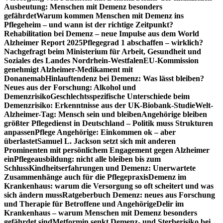
Ausbeutung: Menschen mit Demenz besonders
gefährdet
Warum kommen Menschen mit Demenz ins
Pflegeheim – und wann ist der richtige Zeitpunkt?
Rehabilitation bei Demenz – neue Impulse aus dem World
Alzheimer Report 2025
Pflegegrad 1 abschaffen – wirklich?
Nachgefragt beim Ministerium für Arbeit, Gesundheit und
Soziales des Landes Nordrhein-Westfalen
EU-Kommission
genehmigt Alzheimer-Medikament mit
Donanemab
Hinlauftendenz bei Demenz: Was lässt bleiben?
Neues aus der Forschung: Alkohol und
Demenzrisiko
Geschlechtsspezifische Unterschiede beim
Demenzrisiko: Erkenntnisse aus der UK-Biobank-Studie
Welt-
Alzheimer-Tag: Mensch sein und bleiben
Angehörige bleiben
größter Pflegedienst in Deutschland – Politik muss Strukturen
anpassen
Pflege Angehörige: Einkommen ok – aber
überlastet
Samuel L. Jackson setzt sich mit anderen
Prominenten mit persönlichem Engagement gegen Alzheimer
ein
Pflegeausbildung: nicht alle bleiben bis zum
Schluss
Kindheitserfahrungen und Demenz: Unerwartete
Zusammenhänge auch für die Pflegepraxis
Demenz im
Krankenhaus: warum die Versorgung so oft scheitert und was
sich ändern muss
Ratgeberbuch Demenz: neues aus Forschung
und Therapie für Betroffene und Angehörige
Delir im
Krankenhaus – warum Menschen mit Demenz besonders
gefährdet sind
Metformin senkt Demenz- und Sterberisiko bei