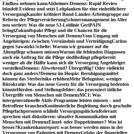
Einfluss nehmen kann
Alzheimer-Demenz: Rapid Review
bündelt Evidenz und setzt Leitplanken für eine einheitlichere
Versorgung
Kanzler kritisiert Bund-Länder-Arbeitsgruppe zur
Reform der Pflegeversicherung
Schmerzmanagement im Alter
neu sortiert: Was die neue S3-Leitlinie GeriPAIN
bringt
Zukunftspakt Pflege und die Chancen für die
Versorgung von Menschen mit Demenz
Vom Umgang mit
Angehörigen: zwischen Verständnis und Verteidigung
Caritas
gegen Sawatzki-Schelte: Warum wir genauer auf die
Altenpflege schauen müssen
Warum die fehlenden Diagnosen
auch ein Auftrag für die Pflege sind
Bedingt pflegebereit:
weniger als die Hälfte kann sich die Versorgung Angehöriger
vorstellen
Demenz: Abwehrend? Übergriffig? Oder vielleicht
doch ganz anders?
Demenz im Hospiz: Beruhigungsmittel
können das Sterberisiko erhöhen
Mehr Befugnisse, weniger
Bürokratie: Was das neue Gesetz für die Versorgung bedeuten
könnte
Hürden- und Stellungsfehler: das provoziert tätliche
Übergriffe von Menschen mit Demenz
MCI: Was
intergenerationelle Aktiv-Programme leisten müssen – und
Betroffene brauchen
Kontinuierliche Begleitung durch geschulte
Pflegefachpersonen schließt Versorgungslücken
Relevant
sprechen statt diskutieren: situative Kommunikation mit
Menschen mit Demenz
Einzel- oder Doppelzimmer? Was ist
besser?
Krankenhausreport: was besser werden muss in der
Versorgung von Patienten mit Demenz
Gefahr der finanziellen