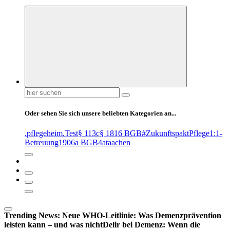
Suchen
nach:
Oder sehen Sie sich unsere beliebten Kategorien an...
.pflegeheim
.Test
§ 113c
§ 1816 BGB
#ZukunftspaktPflege
1:1-
Betreuung
1906a BGB
4at
aachen
Trending News:
Neue WHO-Leitlinie: Was Demenzprävention
leisten kann – und was nicht
Delir bei Demenz: Wenn die