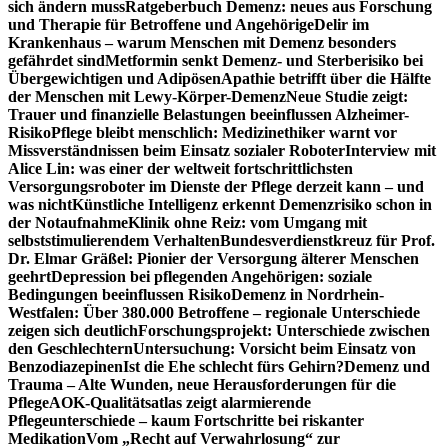
sich ändern muss
Ratgeberbuch Demenz: neues aus Forschung
und Therapie für Betroffene und Angehörige
Delir im
Krankenhaus – warum Menschen mit Demenz besonders
gefährdet sind
Metformin senkt Demenz- und Sterberisiko bei
Übergewichtigen und Adipösen
Apathie betrifft über die Hälfte
der Menschen mit Lewy-Körper-Demenz
Neue Studie zeigt:
Trauer und finanzielle Belastungen beeinflussen Alzheimer-
Risiko
Pflege bleibt menschlich: Medizinethiker warnt vor
Missverständnissen beim Einsatz sozialer Roboter
Interview mit
Alice Lin: was einer der weltweit fortschrittlichsten
Versorgungsroboter im Dienste der Pflege derzeit kann – und
was nicht
Künstliche Intelligenz erkennt Demenzrisiko schon in
der Notaufnahme
Klinik ohne Reiz: vom Umgang mit
selbststimulierendem Verhalten
Bundesverdienstkreuz für Prof.
Dr. Elmar Gräßel: Pionier der Versorgung älterer Menschen
geehrt
Depression bei pflegenden Angehörigen: soziale
Bedingungen beeinflussen Risiko
Demenz in Nordrhein-
Westfalen: Über 380.000 Betroffene – regionale Unterschiede
zeigen sich deutlich
Forschungsprojekt: Unterschiede zwischen
den Geschlechtern
Untersuchung: Vorsicht beim Einsatz von
Benzodiazepinen
Ist die Ehe schlecht fürs Gehirn?
Demenz und
Trauma – Alte Wunden, neue Herausforderungen für die
Pflege
AOK-Qualitätsatlas zeigt alarmierende
Pflegeunterschiede – kaum Fortschritte bei riskanter
Medikation
Vom „Recht auf Verwahrlosung“ zur