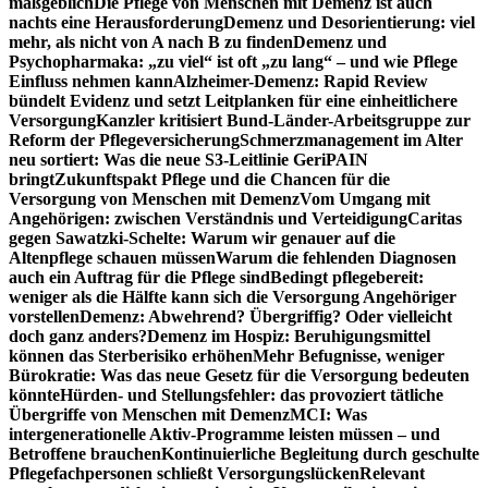
maßgeblich
Die Pflege von Menschen mit Demenz ist auch
nachts eine Herausforderung
Demenz und Desorientierung: viel
mehr, als nicht von A nach B zu finden
Demenz und
Psychopharmaka: „zu viel“ ist oft „zu lang“ – und wie Pflege
Einfluss nehmen kann
Alzheimer-Demenz: Rapid Review
bündelt Evidenz und setzt Leitplanken für eine einheitlichere
Versorgung
Kanzler kritisiert Bund-Länder-Arbeitsgruppe zur
Reform der Pflegeversicherung
Schmerzmanagement im Alter
neu sortiert: Was die neue S3-Leitlinie GeriPAIN
bringt
Zukunftspakt Pflege und die Chancen für die
Versorgung von Menschen mit Demenz
Vom Umgang mit
Angehörigen: zwischen Verständnis und Verteidigung
Caritas
gegen Sawatzki-Schelte: Warum wir genauer auf die
Altenpflege schauen müssen
Warum die fehlenden Diagnosen
auch ein Auftrag für die Pflege sind
Bedingt pflegebereit:
weniger als die Hälfte kann sich die Versorgung Angehöriger
vorstellen
Demenz: Abwehrend? Übergriffig? Oder vielleicht
doch ganz anders?
Demenz im Hospiz: Beruhigungsmittel
können das Sterberisiko erhöhen
Mehr Befugnisse, weniger
Bürokratie: Was das neue Gesetz für die Versorgung bedeuten
könnte
Hürden- und Stellungsfehler: das provoziert tätliche
Übergriffe von Menschen mit Demenz
MCI: Was
intergenerationelle Aktiv-Programme leisten müssen – und
Betroffene brauchen
Kontinuierliche Begleitung durch geschulte
Pflegefachpersonen schließt Versorgungslücken
Relevant