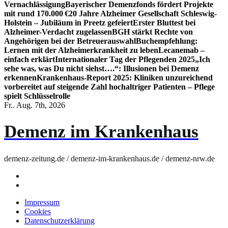
Vernachlässigung
Bayerischer Demenzfonds fördert Projekte
mit rund 170.000 €
20 Jahre Alzheimer Gesellschaft Schleswig-
Holstein – Jubiläum in Preetz gefeiert
Erster Bluttest bei
Alzheimer-Verdacht zugelassen
BGH stärkt Rechte von
Angehörigen bei der Betreuerauswahl
Buchempfehlung:
Lernen mit der Alzheimerkrankheit zu leben
Lecanemab –
einfach erklärt
Internationaler Tag der Pflegenden 2025
„Ich
sehe was, was Du nicht siehst….“: Illusionen bei Demenz
erkennen
Krankenhaus-Report 2025: Kliniken unzureichend
vorbereitet auf steigende Zahl hochaltriger Patienten – Pflege
spielt Schlüsselrolle
Fr.. Aug. 7th, 2026
Demenz im Krankenhaus
demenz-zeitung.de / demenz-im-krankenhaus.de / demenz-nrw.de
Impressum
Cookies
Datenschutzerklärung