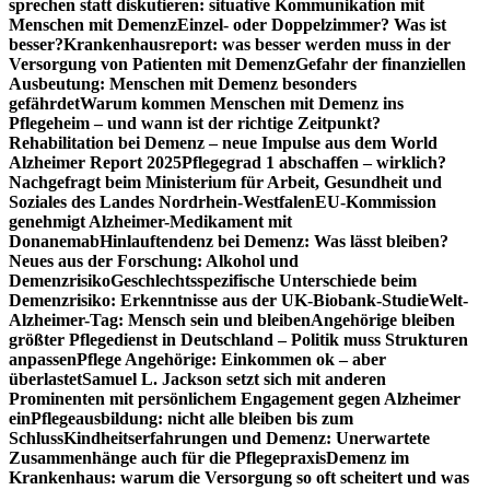
sprechen statt diskutieren: situative Kommunikation mit
Menschen mit Demenz
Einzel- oder Doppelzimmer? Was ist
besser?
Krankenhausreport: was besser werden muss in der
Versorgung von Patienten mit Demenz
Gefahr der finanziellen
Ausbeutung: Menschen mit Demenz besonders
gefährdet
Warum kommen Menschen mit Demenz ins
Pflegeheim – und wann ist der richtige Zeitpunkt?
Rehabilitation bei Demenz – neue Impulse aus dem World
Alzheimer Report 2025
Pflegegrad 1 abschaffen – wirklich?
Nachgefragt beim Ministerium für Arbeit, Gesundheit und
Soziales des Landes Nordrhein-Westfalen
EU-Kommission
genehmigt Alzheimer-Medikament mit
Donanemab
Hinlauftendenz bei Demenz: Was lässt bleiben?
Neues aus der Forschung: Alkohol und
Demenzrisiko
Geschlechtsspezifische Unterschiede beim
Demenzrisiko: Erkenntnisse aus der UK-Biobank-Studie
Welt-
Alzheimer-Tag: Mensch sein und bleiben
Angehörige bleiben
größter Pflegedienst in Deutschland – Politik muss Strukturen
anpassen
Pflege Angehörige: Einkommen ok – aber
überlastet
Samuel L. Jackson setzt sich mit anderen
Prominenten mit persönlichem Engagement gegen Alzheimer
ein
Pflegeausbildung: nicht alle bleiben bis zum
Schluss
Kindheitserfahrungen und Demenz: Unerwartete
Zusammenhänge auch für die Pflegepraxis
Demenz im
Krankenhaus: warum die Versorgung so oft scheitert und was