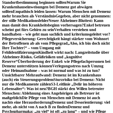
Standortbestimmung beginnen sollten
Warum Sie
Krankenhauseinweisungen bei Demenz gut abwägen
sollten
Empathisch leiden lassen: Warum Menschen mit Demenz
mehr brauchen als Verständnis
Gegeben, aber nicht genommen:
der stille Medikationsfehler
Neuer Alzheimer-Bluttest: Kann
man damit den Krankheitsbeginn vorhersagen?
Enkel betreuen
scheint gut fürs Gehirn zu sein
Verhalten verstehen und
handhaben – wie geht man sachlich und kriteriumsgeleitet vor?
Pflegeversicherung: Gerechtigkeit hängt stärker vom Wohnort
der Betroffenen ab als vom Pflegegrad
„Also, ich bin doch nicht
Ihre Tochter!“ – vom Umgang mit
Fehlidentifizierungen
Kindheit wirkt nach: Langzeitstudie über
Alzheimer-Risiko, Gefäßrisiken und „kognitive
Reserve“
Überforderung der Enkel: wie Pflegefachpersonen bei
Demenz unterstützen können
Verlegungsstress nach Umzug
oder Heimaufnahme – was ist normal und was ist zu tun?
Unsichtbarer Mehraufwand: Demenz ist im Krankenhaus
(auch) ein Steuerungsproblem
Sturzrisiko bei Demenz: Nicht
nur die Medikamente zählen
S3-Leitlinie „Delir im höheren
Lebensalter“: Was ist neu?
BGH stärkt den Willen betreuter
Menschen: Ablehnung eines Angehörigen als Betreuer ist
maßgeblich
Die Pflege von Menschen mit Demenz ist auch
nachts eine Herausforderung
Demenz und Desorientierung: viel
mehr, als nicht von A nach B zu finden
Demenz und
Psychopharmaka: „zu viel“ ist oft „zu lang“ – und wie Pflege