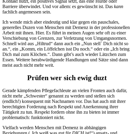
Kontakt nützt, ein positives Signal setzt, das eine Hürde oder
Barriere überwindet. Und vor allem: es gewünscht ist. Das
kann
fachlich angemessen sein.
Ich wende mich aber eindeutig und klar gegen ein pauschales,
generelles Duzen von Menschen mit Demenz in der professionellen
Arbeit mit ihnen. Hier. Es führt in meinen Augen sehr oft zu einer
Verschiebung von Grenzen, zur Verletzung von Umgangsnormen.
Schnell wird aus „Hiltrud“ dann auch ein „Nun stell` Dich nicht so
an.“, ein „Komm, ein Löffelchen isst Du noch.“ oder ein „Ich bring
Dich mal zum Klöchen.“. Dann gibt’s auch wieder Lätzchen zum
Essen. Weitere herabwürdigende Handlungen und Sätze sind dann
meist auch nicht mehr weit.
Prüfen wer sich ewig duzt
Gerade kämpfenden Pflegefachleute an vielen Fronten auch dafür,
nicht mehr „Schwester“ genannt zu werden und stellen sich
(endlich!) konsequent mit Nachnamen vor. Das hat auch mit ihrer
berechtigten Forderung nach Respekt und Anerkennung ihrer
Tätigkeit zu tun. Respekt fordern ohne ihn zu bieten ist immer
problematisch: funktioniert nicht.
Vielfach werden Menschen mit Demenz in abhängigen
Beziehungen („Ich weiß was gut für
DICH
ist!“) ansatz- und