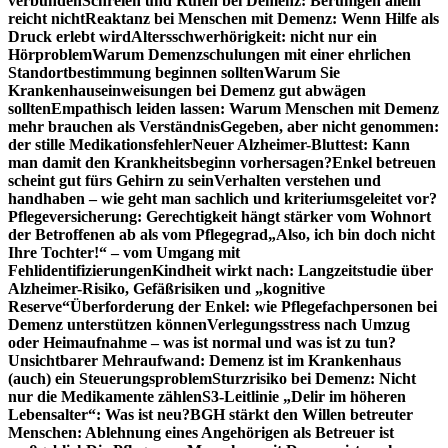
verbunden
Schreien und Rufen bei Demenz: Beruhigen allein
reicht nicht
Reaktanz bei Menschen mit Demenz: Wenn Hilfe als
Druck erlebt wird
Altersschwerhörigkeit: nicht nur ein
Hörproblem
Warum Demenzschulungen mit einer ehrlichen
Standortbestimmung beginnen sollten
Warum Sie
Krankenhauseinweisungen bei Demenz gut abwägen
sollten
Empathisch leiden lassen: Warum Menschen mit Demenz
mehr brauchen als Verständnis
Gegeben, aber nicht genommen:
der stille Medikationsfehler
Neuer Alzheimer-Bluttest: Kann
man damit den Krankheitsbeginn vorhersagen?
Enkel betreuen
scheint gut fürs Gehirn zu sein
Verhalten verstehen und
handhaben – wie geht man sachlich und kriteriumsgeleitet vor?
Pflegeversicherung: Gerechtigkeit hängt stärker vom Wohnort
der Betroffenen ab als vom Pflegegrad
„Also, ich bin doch nicht
Ihre Tochter!“ – vom Umgang mit
Fehlidentifizierungen
Kindheit wirkt nach: Langzeitstudie über
Alzheimer-Risiko, Gefäßrisiken und „kognitive
Reserve“
Überforderung der Enkel: wie Pflegefachpersonen bei
Demenz unterstützen können
Verlegungsstress nach Umzug
oder Heimaufnahme – was ist normal und was ist zu tun?
Unsichtbarer Mehraufwand: Demenz ist im Krankenhaus
(auch) ein Steuerungsproblem
Sturzrisiko bei Demenz: Nicht
nur die Medikamente zählen
S3-Leitlinie „Delir im höheren
Lebensalter“: Was ist neu?
BGH stärkt den Willen betreuter
Menschen: Ablehnung eines Angehörigen als Betreuer ist