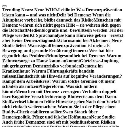
Zum
Inhalt
Trending News:
Neue WHO-Leitlinie: Was Demenzprävention
springen
leisten kann – und was nicht
Delir bei Demenz: Wenn die
Akutphase vorbei ist, bleibt dennoch das Risiko
Menschen mit
Demenz wehren sich nicht gegen Hilfe – sie wehren sich gegen
die Botschaft
Medienbiografie und -bewußtsein werden Teil der
Pflege werden
KI-Sprachanalyse kann Hinweise geben – ersetzt
aber keine Demenzdiagnostik
Glucosamin bei Alzheimer: Neue
Studie liefert Warnsignal
Demenzprävention ist mehr als
Bewegung und gesunde Ernährung
Demenz: Wer hat hier
eigentlich das Problem?
Mundgesundheit bei Demenz: Warum
Zahnvorsorge zu Hause kaum ankommt
Gürtelrose-Impfung
mit geringerem Demenzrisiko verbunden
Demenz im
Krankenhaus: Warum Führungskräfte handeln
müssen
Handschrift als Hinweis auf kognitive Veränderungen?
Kampf dem Arbeitskreis: Warum solche Gremien oft mehr
schaden als nützen
Pflegereform: Was sich ändern
könnte
Menschen mit Demenz versorgen: Verhalten doppelt
lesen
Kognitive Verschlechterung: Blutwerte aus dem Darm-
Stoffwechsel könnten frühe Hinweise geben
Nach dem Vorfall
nicht einfach weitermachen: Warum Sie in der Pflege einen
Buddy-Check etablieren sollten
Swen Staack über
Demenzpolitik, Pflege und falsche Hoffnungen
Neue Studie:
Auch frühe Demenzen sind oft mit beeinflussbaren Risiken