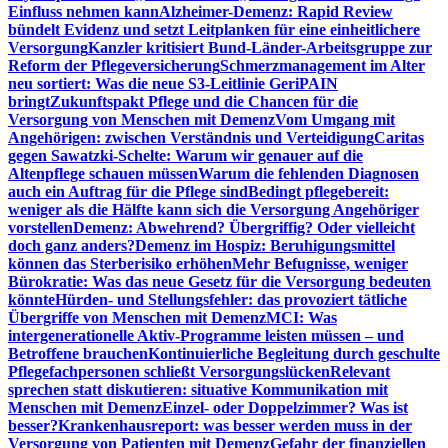
Einfluss nehmen kann
Alzheimer-Demenz: Rapid Review
bündelt Evidenz und setzt Leitplanken für eine einheitlichere
Versorgung
Kanzler kritisiert Bund-Länder-Arbeitsgruppe zur
Reform der Pflegeversicherung
Schmerzmanagement im Alter
neu sortiert: Was die neue S3-Leitlinie GeriPAIN
bringt
Zukunftspakt Pflege und die Chancen für die
Versorgung von Menschen mit Demenz
Vom Umgang mit
Angehörigen: zwischen Verständnis und Verteidigung
Caritas
gegen Sawatzki-Schelte: Warum wir genauer auf die
Altenpflege schauen müssen
Warum die fehlenden Diagnosen
auch ein Auftrag für die Pflege sind
Bedingt pflegebereit:
weniger als die Hälfte kann sich die Versorgung Angehöriger
vorstellen
Demenz: Abwehrend? Übergriffig? Oder vielleicht
doch ganz anders?
Demenz im Hospiz: Beruhigungsmittel
können das Sterberisiko erhöhen
Mehr Befugnisse, weniger
Bürokratie: Was das neue Gesetz für die Versorgung bedeuten
könnte
Hürden- und Stellungsfehler: das provoziert tätliche
Übergriffe von Menschen mit Demenz
MCI: Was
intergenerationelle Aktiv-Programme leisten müssen – und
Betroffene brauchen
Kontinuierliche Begleitung durch geschulte
Pflegefachpersonen schließt Versorgungslücken
Relevant
sprechen statt diskutieren: situative Kommunikation mit
Menschen mit Demenz
Einzel- oder Doppelzimmer? Was ist
besser?
Krankenhausreport: was besser werden muss in der
Versorgung von Patienten mit Demenz
Gefahr der finanziellen