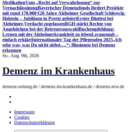
Medikation
Vom „Recht auf Verwahrlosung“ zur
Vernachlässigung
Bayerischer Demenzfonds fördert Projekte
mit rund 170.000 €
20 Jahre Alzheimer Gesellschaft Schleswig-
Holstein – Jubiläum in Preetz gefeiert
Erster Bluttest bei
Alzheimer-Verdacht zugelassen
BGH stärkt Rechte von
Angehörigen bei der Betreuerauswahl
Buchempfehlung:
Lernen mit der Alzheimerkrankheit zu leben
Lecanemab –
einfach erklärt
Internationaler Tag der Pflegenden 2025
„Ich
sehe was, was Du nicht siehst….“: Illusionen bei Demenz
erkennen
So.. Aug. 9th, 2026
Demenz im Krankenhaus
demenz-zeitung.de / demenz-im-krankenhaus.de / demenz-nrw.de
Impressum
Cookies
Datenschutzerklärung