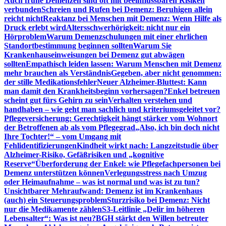
Auch frühe Demenzen sind oft mit beeinflussbaren Risiken
verbunden
Schreien und Rufen bei Demenz: Beruhigen allein
reicht nicht
Reaktanz bei Menschen mit Demenz: Wenn Hilfe als
Druck erlebt wird
Altersschwerhörigkeit: nicht nur ein
Hörproblem
Warum Demenzschulungen mit einer ehrlichen
Standortbestimmung beginnen sollten
Warum Sie
Krankenhauseinweisungen bei Demenz gut abwägen
sollten
Empathisch leiden lassen: Warum Menschen mit Demenz
mehr brauchen als Verständnis
Gegeben, aber nicht genommen:
der stille Medikationsfehler
Neuer Alzheimer-Bluttest: Kann
man damit den Krankheitsbeginn vorhersagen?
Enkel betreuen
scheint gut fürs Gehirn zu sein
Verhalten verstehen und
handhaben – wie geht man sachlich und kriteriumsgeleitet vor?
Pflegeversicherung: Gerechtigkeit hängt stärker vom Wohnort
der Betroffenen ab als vom Pflegegrad
„Also, ich bin doch nicht
Ihre Tochter!“ – vom Umgang mit
Fehlidentifizierungen
Kindheit wirkt nach: Langzeitstudie über
Alzheimer-Risiko, Gefäßrisiken und „kognitive
Reserve“
Überforderung der Enkel: wie Pflegefachpersonen bei
Demenz unterstützen können
Verlegungsstress nach Umzug
oder Heimaufnahme – was ist normal und was ist zu tun?
Unsichtbarer Mehraufwand: Demenz ist im Krankenhaus
(auch) ein Steuerungsproblem
Sturzrisiko bei Demenz: Nicht
nur die Medikamente zählen
S3-Leitlinie „Delir im höheren
Lebensalter“: Was ist neu?
BGH stärkt den Willen betreuter