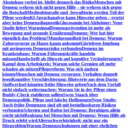
Akutphase vorbei ist, bleibt dennoch das Risiko
Menschen mit
Demenz wehren sich nicht gegen Hilfe – sie wehren sich gegen
die Botschaft
Medienbiografie und -bewußtsein werden Teil der
Pflege werden
KI-Sprachanalyse kann Hinweise geben – ersetzt
aber keine Demenzdiagnostik
Glucosamin bei Alzheimer: Neue
Studie liefert Warnsignal
Demenzprävention ist mehr als
Bewegung und gesunde Ernährung
Demenz: Wer hat hier
eigentlich das Problem?
Mundgesundheit bei Demenz: Warum
Zahnvorsorge zu Hause kaum ankommt
Gürtelrose-Impfung
mit geringerem Demenzrisiko verbunden
Demenz im
Krankenhaus: Warum Führungskräfte handeln
müssen
Handschrift als Hinweis auf kognitive Veränderungen?
Kampf dem Arbeitskreis: Warum solche Gremien oft mehr
schaden als nützen
Pflegereform: Was sich ändern
könnte
Menschen mit Demenz versorgen: Verhalten doppelt
lesen
Kognitive Verschlechterung: Blutwerte aus dem Darm-
Stoffwechsel könnten frühe Hinweise geben
Nach dem Vorfall
nicht einfach weitermachen: Warum Sie in der Pflege einen
Buddy-Check etablieren sollten
Swen Staack über
Demenzpolitik, Pflege und falsche Hoffnungen
Neue Studie:
Auch frühe Demenzen sind oft mit beeinflussbaren Risiken
verbunden
Schreien und Rufen bei Demenz: Beruhigen allein
reicht nicht
Reaktanz bei Menschen mit Demenz: Wenn Hilfe als
Druck erlebt wird
Altersschwerhörigkeit: nicht nur ein
Hörproblem
Warum Demenzschulungen mit einer ehrlichen