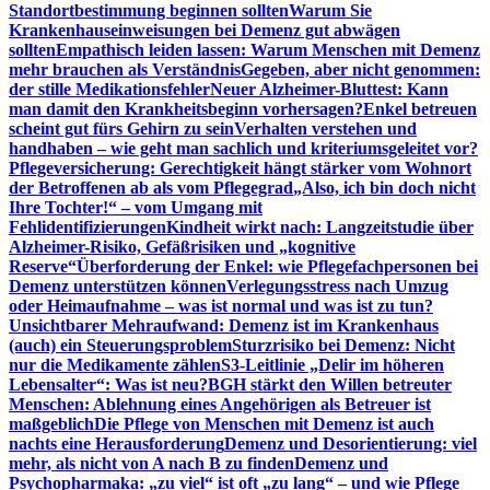
Standortbestimmung beginnen sollten
Warum Sie
Krankenhauseinweisungen bei Demenz gut abwägen
sollten
Empathisch leiden lassen: Warum Menschen mit Demenz
mehr brauchen als Verständnis
Gegeben, aber nicht genommen:
der stille Medikationsfehler
Neuer Alzheimer-Bluttest: Kann
man damit den Krankheitsbeginn vorhersagen?
Enkel betreuen
scheint gut fürs Gehirn zu sein
Verhalten verstehen und
handhaben – wie geht man sachlich und kriteriumsgeleitet vor?
Pflegeversicherung: Gerechtigkeit hängt stärker vom Wohnort
der Betroffenen ab als vom Pflegegrad
„Also, ich bin doch nicht
Ihre Tochter!“ – vom Umgang mit
Fehlidentifizierungen
Kindheit wirkt nach: Langzeitstudie über
Alzheimer-Risiko, Gefäßrisiken und „kognitive
Reserve“
Überforderung der Enkel: wie Pflegefachpersonen bei
Demenz unterstützen können
Verlegungsstress nach Umzug
oder Heimaufnahme – was ist normal und was ist zu tun?
Unsichtbarer Mehraufwand: Demenz ist im Krankenhaus
(auch) ein Steuerungsproblem
Sturzrisiko bei Demenz: Nicht
nur die Medikamente zählen
S3-Leitlinie „Delir im höheren
Lebensalter“: Was ist neu?
BGH stärkt den Willen betreuter
Menschen: Ablehnung eines Angehörigen als Betreuer ist
maßgeblich
Die Pflege von Menschen mit Demenz ist auch
nachts eine Herausforderung
Demenz und Desorientierung: viel
mehr, als nicht von A nach B zu finden
Demenz und
Psychopharmaka: „zu viel“ ist oft „zu lang“ – und wie Pflege