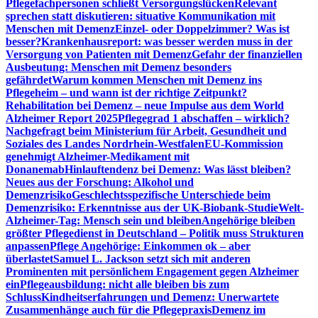
Pflegefachpersonen schließt Versorgungslücken
Relevant
sprechen statt diskutieren: situative Kommunikation mit
Menschen mit Demenz
Einzel- oder Doppelzimmer? Was ist
besser?
Krankenhausreport: was besser werden muss in der
Versorgung von Patienten mit Demenz
Gefahr der finanziellen
Ausbeutung: Menschen mit Demenz besonders
gefährdet
Warum kommen Menschen mit Demenz ins
Pflegeheim – und wann ist der richtige Zeitpunkt?
Rehabilitation bei Demenz – neue Impulse aus dem World
Alzheimer Report 2025
Pflegegrad 1 abschaffen – wirklich?
Nachgefragt beim Ministerium für Arbeit, Gesundheit und
Soziales des Landes Nordrhein-Westfalen
EU-Kommission
genehmigt Alzheimer-Medikament mit
Donanemab
Hinlauftendenz bei Demenz: Was lässt bleiben?
Neues aus der Forschung: Alkohol und
Demenzrisiko
Geschlechtsspezifische Unterschiede beim
Demenzrisiko: Erkenntnisse aus der UK-Biobank-Studie
Welt-
Alzheimer-Tag: Mensch sein und bleiben
Angehörige bleiben
größter Pflegedienst in Deutschland – Politik muss Strukturen
anpassen
Pflege Angehörige: Einkommen ok – aber
überlastet
Samuel L. Jackson setzt sich mit anderen
Prominenten mit persönlichem Engagement gegen Alzheimer
ein
Pflegeausbildung: nicht alle bleiben bis zum
Schluss
Kindheitserfahrungen und Demenz: Unerwartete
Zusammenhänge auch für die Pflegepraxis
Demenz im