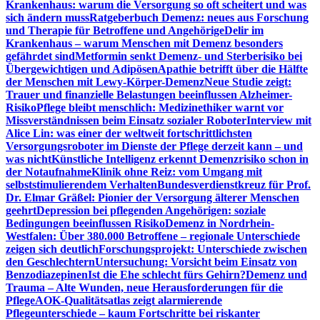
Krankenhaus: warum die Versorgung so oft scheitert und was
sich ändern muss
Ratgeberbuch Demenz: neues aus Forschung
und Therapie für Betroffene und Angehörige
Delir im
Krankenhaus – warum Menschen mit Demenz besonders
gefährdet sind
Metformin senkt Demenz- und Sterberisiko bei
Übergewichtigen und Adipösen
Apathie betrifft über die Hälfte
der Menschen mit Lewy-Körper-Demenz
Neue Studie zeigt:
Trauer und finanzielle Belastungen beeinflussen Alzheimer-
Risiko
Pflege bleibt menschlich: Medizinethiker warnt vor
Missverständnissen beim Einsatz sozialer Roboter
Interview mit
Alice Lin: was einer der weltweit fortschrittlichsten
Versorgungsroboter im Dienste der Pflege derzeit kann – und
was nicht
Künstliche Intelligenz erkennt Demenzrisiko schon in
der Notaufnahme
Klinik ohne Reiz: vom Umgang mit
selbststimulierendem Verhalten
Bundesverdienstkreuz für Prof.
Dr. Elmar Gräßel: Pionier der Versorgung älterer Menschen
geehrt
Depression bei pflegenden Angehörigen: soziale
Bedingungen beeinflussen Risiko
Demenz in Nordrhein-
Westfalen: Über 380.000 Betroffene – regionale Unterschiede
zeigen sich deutlich
Forschungsprojekt: Unterschiede zwischen
den Geschlechtern
Untersuchung: Vorsicht beim Einsatz von
Benzodiazepinen
Ist die Ehe schlecht fürs Gehirn?
Demenz und
Trauma – Alte Wunden, neue Herausforderungen für die
Pflege
AOK-Qualitätsatlas zeigt alarmierende
Pflegeunterschiede – kaum Fortschritte bei riskanter