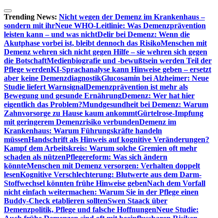
Zum
Inhalt
Trending News:
Nicht wegen der Demenz im Krankenhaus –
springen
sondern mit ihr
Neue WHO-Leitlinie: Was Demenzprävention
leisten kann – und was nicht
Delir bei Demenz: Wenn die
Akutphase vorbei ist, bleibt dennoch das Risiko
Menschen mit
Demenz wehren sich nicht gegen Hilfe – sie wehren sich gegen
die Botschaft
Medienbiografie und -bewußtsein werden Teil der
Pflege werden
KI-Sprachanalyse kann Hinweise geben – ersetzt
aber keine Demenzdiagnostik
Glucosamin bei Alzheimer: Neue
Studie liefert Warnsignal
Demenzprävention ist mehr als
Bewegung und gesunde Ernährung
Demenz: Wer hat hier
eigentlich das Problem?
Mundgesundheit bei Demenz: Warum
Zahnvorsorge zu Hause kaum ankommt
Gürtelrose-Impfung
mit geringerem Demenzrisiko verbunden
Demenz im
Krankenhaus: Warum Führungskräfte handeln
müssen
Handschrift als Hinweis auf kognitive Veränderungen?
Kampf dem Arbeitskreis: Warum solche Gremien oft mehr
schaden als nützen
Pflegereform: Was sich ändern
könnte
Menschen mit Demenz versorgen: Verhalten doppelt
lesen
Kognitive Verschlechterung: Blutwerte aus dem Darm-
Stoffwechsel könnten frühe Hinweise geben
Nach dem Vorfall
nicht einfach weitermachen: Warum Sie in der Pflege einen
Buddy-Check etablieren sollten
Swen Staack über
Demenzpolitik, Pflege und falsche Hoffnungen
Neue Studie: