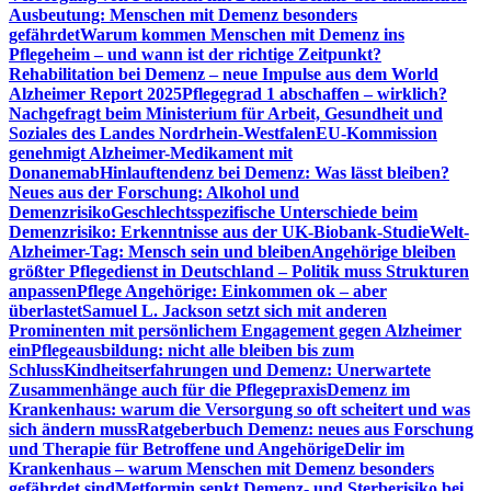
Ausbeutung: Menschen mit Demenz besonders
gefährdet
Warum kommen Menschen mit Demenz ins
Pflegeheim – und wann ist der richtige Zeitpunkt?
Rehabilitation bei Demenz – neue Impulse aus dem World
Alzheimer Report 2025
Pflegegrad 1 abschaffen – wirklich?
Nachgefragt beim Ministerium für Arbeit, Gesundheit und
Soziales des Landes Nordrhein-Westfalen
EU-Kommission
genehmigt Alzheimer-Medikament mit
Donanemab
Hinlauftendenz bei Demenz: Was lässt bleiben?
Neues aus der Forschung: Alkohol und
Demenzrisiko
Geschlechtsspezifische Unterschiede beim
Demenzrisiko: Erkenntnisse aus der UK-Biobank-Studie
Welt-
Alzheimer-Tag: Mensch sein und bleiben
Angehörige bleiben
größter Pflegedienst in Deutschland – Politik muss Strukturen
anpassen
Pflege Angehörige: Einkommen ok – aber
überlastet
Samuel L. Jackson setzt sich mit anderen
Prominenten mit persönlichem Engagement gegen Alzheimer
ein
Pflegeausbildung: nicht alle bleiben bis zum
Schluss
Kindheitserfahrungen und Demenz: Unerwartete
Zusammenhänge auch für die Pflegepraxis
Demenz im
Krankenhaus: warum die Versorgung so oft scheitert und was
sich ändern muss
Ratgeberbuch Demenz: neues aus Forschung
und Therapie für Betroffene und Angehörige
Delir im
Krankenhaus – warum Menschen mit Demenz besonders
gefährdet sind
Metformin senkt Demenz- und Sterberisiko bei