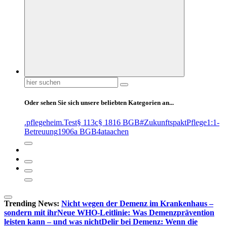
Suchen
nach:
Oder sehen Sie sich unsere beliebten Kategorien an...
.pflegeheim
.Test
§ 113c
§ 1816 BGB
#ZukunftspaktPflege
1:1-
Betreuung
1906a BGB
4at
aachen
Trending News:
Nicht wegen der Demenz im Krankenhaus –
sondern mit ihr
Neue WHO-Leitlinie: Was Demenzprävention
leisten kann – und was nicht
Delir bei Demenz: Wenn die