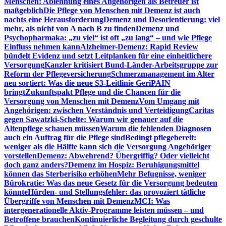
Menschen: Ablehnung eines Angehörigen als Betreuer ist
maßgeblich
Die Pflege von Menschen mit Demenz ist auch
nachts eine Herausforderung
Demenz und Desorientierung: viel
mehr, als nicht von A nach B zu finden
Demenz und
Psychopharmaka: „zu viel“ ist oft „zu lang“ – und wie Pflege
Einfluss nehmen kann
Alzheimer-Demenz: Rapid Review
bündelt Evidenz und setzt Leitplanken für eine einheitlichere
Versorgung
Kanzler kritisiert Bund-Länder-Arbeitsgruppe zur
Reform der Pflegeversicherung
Schmerzmanagement im Alter
neu sortiert: Was die neue S3-Leitlinie GeriPAIN
bringt
Zukunftspakt Pflege und die Chancen für die
Versorgung von Menschen mit Demenz
Vom Umgang mit
Angehörigen: zwischen Verständnis und Verteidigung
Caritas
gegen Sawatzki-Schelte: Warum wir genauer auf die
Altenpflege schauen müssen
Warum die fehlenden Diagnosen
auch ein Auftrag für die Pflege sind
Bedingt pflegebereit:
weniger als die Hälfte kann sich die Versorgung Angehöriger
vorstellen
Demenz: Abwehrend? Übergriffig? Oder vielleicht
doch ganz anders?
Demenz im Hospiz: Beruhigungsmittel
können das Sterberisiko erhöhen
Mehr Befugnisse, weniger
Bürokratie: Was das neue Gesetz für die Versorgung bedeuten
könnte
Hürden- und Stellungsfehler: das provoziert tätliche
Übergriffe von Menschen mit Demenz
MCI: Was
intergenerationelle Aktiv-Programme leisten müssen – und
Betroffene brauchen
Kontinuierliche Begleitung durch geschulte