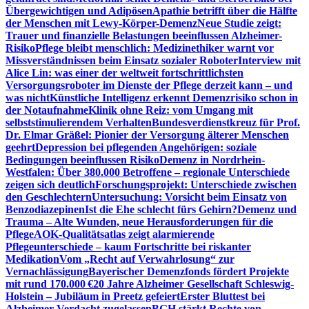
Übergewichtigen und Adipösen
Apathie betrifft über die Hälfte
der Menschen mit Lewy-Körper-Demenz
Neue Studie zeigt:
Trauer und finanzielle Belastungen beeinflussen Alzheimer-
Risiko
Pflege bleibt menschlich: Medizinethiker warnt vor
Missverständnissen beim Einsatz sozialer Roboter
Interview mit
Alice Lin: was einer der weltweit fortschrittlichsten
Versorgungsroboter im Dienste der Pflege derzeit kann – und
was nicht
Künstliche Intelligenz erkennt Demenzrisiko schon in
der Notaufnahme
Klinik ohne Reiz: vom Umgang mit
selbststimulierendem Verhalten
Bundesverdienstkreuz für Prof.
Dr. Elmar Gräßel: Pionier der Versorgung älterer Menschen
geehrt
Depression bei pflegenden Angehörigen: soziale
Bedingungen beeinflussen Risiko
Demenz in Nordrhein-
Westfalen: Über 380.000 Betroffene – regionale Unterschiede
zeigen sich deutlich
Forschungsprojekt: Unterschiede zwischen
den Geschlechtern
Untersuchung: Vorsicht beim Einsatz von
Benzodiazepinen
Ist die Ehe schlecht fürs Gehirn?
Demenz und
Trauma – Alte Wunden, neue Herausforderungen für die
Pflege
AOK-Qualitätsatlas zeigt alarmierende
Pflegeunterschiede – kaum Fortschritte bei riskanter
Medikation
Vom „Recht auf Verwahrlosung“ zur
Vernachlässigung
Bayerischer Demenzfonds fördert Projekte
mit rund 170.000 €
20 Jahre Alzheimer Gesellschaft Schleswig-
Holstein – Jubiläum in Preetz gefeiert
Erster Bluttest bei
Alzheimer-Verdacht zugelassen
BGH stärkt Rechte von