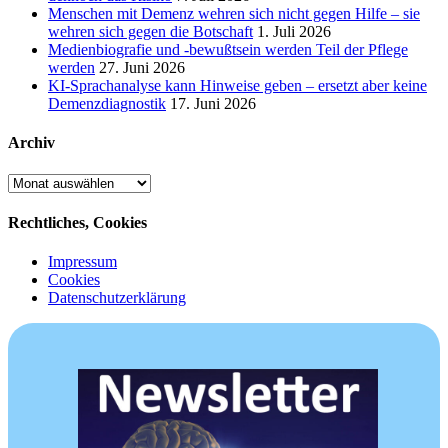
Menschen mit Demenz wehren sich nicht gegen Hilfe – sie
wehren sich gegen die Botschaft
1. Juli 2026
Medienbiografie und -bewußtsein werden Teil der Pflege
werden
27. Juni 2026
KI-Sprachanalyse kann Hinweise geben – ersetzt aber keine
Demenzdiagnostik
17. Juni 2026
Archiv
Archiv
Rechtliches, Cookies
Impressum
Cookies
Datenschutzerklärung