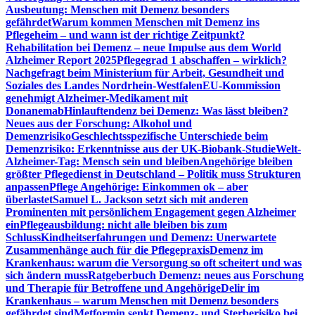
Ausbeutung: Menschen mit Demenz besonders
gefährdet
Warum kommen Menschen mit Demenz ins
Pflegeheim – und wann ist der richtige Zeitpunkt?
Rehabilitation bei Demenz – neue Impulse aus dem World
Alzheimer Report 2025
Pflegegrad 1 abschaffen – wirklich?
Nachgefragt beim Ministerium für Arbeit, Gesundheit und
Soziales des Landes Nordrhein-Westfalen
EU-Kommission
genehmigt Alzheimer-Medikament mit
Donanemab
Hinlauftendenz bei Demenz: Was lässt bleiben?
Neues aus der Forschung: Alkohol und
Demenzrisiko
Geschlechtsspezifische Unterschiede beim
Demenzrisiko: Erkenntnisse aus der UK-Biobank-Studie
Welt-
Alzheimer-Tag: Mensch sein und bleiben
Angehörige bleiben
größter Pflegedienst in Deutschland – Politik muss Strukturen
anpassen
Pflege Angehörige: Einkommen ok – aber
überlastet
Samuel L. Jackson setzt sich mit anderen
Prominenten mit persönlichem Engagement gegen Alzheimer
ein
Pflegeausbildung: nicht alle bleiben bis zum
Schluss
Kindheitserfahrungen und Demenz: Unerwartete
Zusammenhänge auch für die Pflegepraxis
Demenz im
Krankenhaus: warum die Versorgung so oft scheitert und was
sich ändern muss
Ratgeberbuch Demenz: neues aus Forschung
und Therapie für Betroffene und Angehörige
Delir im
Krankenhaus – warum Menschen mit Demenz besonders
gefährdet sind
Metformin senkt Demenz- und Sterberisiko bei