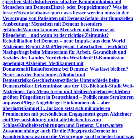
sprechen statt diskutieren: situative Kommunikation mit
Menschen mit Demenz
Einzel- oder Doppelzimmer? Was ist
besser?
Krankenhausreport: was besser werden muss in der
Versorgung von Patienten mit Demenz
Gefahr der finanziellen
Ausbeutung: Menschen mit Demenz besonders
gefährdet
Warum kommen Menschen mit Demenz ins
Pflegeheim – und wann ist der richtige Zeitpunkt?
Rehabilitation bei Demenz – neue Impulse aus dem World
Alzheimer Report 2025
Pflegegrad 1 abschaffen – wirklich?
Nachgefragt beim Ministerium für Arbeit, Gesundheit und
Soziales des Landes Nordrhein-Westfalen
EU-Kommission
genehmigt Alzheimer-Medikament mit
Donanemab
Hinlauftendenz bei Demenz: Was lässt bleiben?
Neues aus der Forschung: Alkohol und
Demenzrisiko
Geschlechtsspezifische Unterschiede beim
Demenzrisiko: Erkenntnisse aus der UK-Biobank-Studie
Welt-
Alzheimer-Tag: Mensch sein und bleiben
Angehörige bleiben
größter Pflegedienst in Deutschland – Politik muss Strukturen
anpassen
Pflege Angehörige: Einkommen ok – aber
überlastet
Samuel L. Jackson setzt sich mit anderen
Prominenten mit persönlichem Engagement gegen Alzheimer
ein
Pflegeausbildung: nicht alle bleiben bis zum
Schluss
Kindheitserfahrungen und Demenz: Unerwartete
Zusammenhänge auch für die Pflegepraxis
Demenz im
Krankenhaus: warum die Versorgung so oft scheitert und was