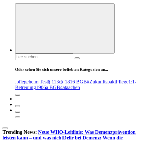
Suchen
nach:
Oder sehen Sie sich unsere beliebten Kategorien an...
.pflegeheim
.Test
§ 113c
§ 1816 BGB
#ZukunftspaktPflege
1:1-
Betreuung
1906a BGB
4at
aachen
Trending News:
Neue WHO-Leitlinie: Was Demenzprävention
leisten kann – und was nicht
Delir bei Demenz: Wenn die