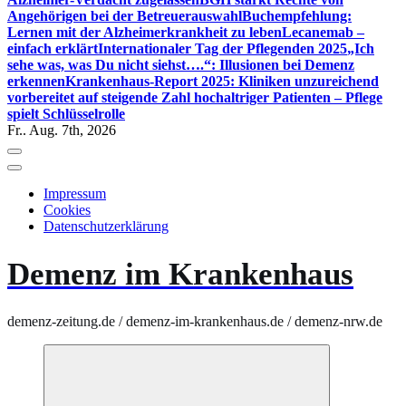
Angehörigen bei der Betreuerauswahl
Buchempfehlung:
Lernen mit der Alzheimerkrankheit zu leben
Lecanemab –
einfach erklärt
Internationaler Tag der Pflegenden 2025
„Ich
sehe was, was Du nicht siehst….“: Illusionen bei Demenz
erkennen
Krankenhaus-Report 2025: Kliniken unzureichend
vorbereitet auf steigende Zahl hochaltriger Patienten – Pflege
spielt Schlüsselrolle
Fr.. Aug. 7th, 2026
Impressum
Cookies
Datenschutzerklärung
Demenz im Krankenhaus
demenz-zeitung.de / demenz-im-krankenhaus.de / demenz-nrw.de