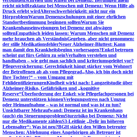
verbunden
Schreien und Rufen bei Demenz: Beruhigen allein
reicht nicht
Reaktanz bei Menschen mit Demenz: Wenn Hilfe als
Druck erlebt wird
Altersschwerhörigkeit: nicht nur ein
Hörproblem
Warum Demenzschulungen mit einer ehrlichen
Standortbestimmung beginnen sollten
Warum Sie
Krankenhauseinweisungen bei Demenz gut abwägen
sollten
Empathisch leiden lassen: Warum Menschen mit Demenz
mehr brauchen als Verständnis
Gegeben, aber nicht genommen:
der stille Medikationsfehler
Neuer Alzheimer-Bluttest: Kann
man damit den Krankheitsbeginn vorhersagen?
Enkel betreuen
scheint gut fürs Gehirn zu sein
Verhalten verstehen und
handhaben – wie geht man sachlich und kriteriumsgeleitet vor?
Pflegeversicherung: Gerechtigkeit hängt stärker vom Wohnort
der Betroffenen ab als vom Pflegegrad
„Also, ich bin doch nicht
Ihre Tochter!“ – vom Umgang mit
Fehlidentifizierungen
Kindheit wirkt nach: Langzeitstudie über
Alzheimer-Risiko, Gefäßrisiken und „kognitive
Reserve“
Überforderung der Enkel: wie Pflegefachpersonen bei
Demenz unterstützen können
Verlegungsstress nach Umzug
oder Heimaufnahme – was ist normal und was ist zu tun?
Unsichtbarer Mehraufwand: Demenz ist im Krankenhaus
(auch) ein Steuerungsproblem
Sturzrisiko bei Demenz: Nicht
nur die Medikamente zählen
S3-Leitlinie „Delir im höheren
Lebensalter“: Was ist neu?
BGH stärkt den Willen betreuter
Menschen: Ablehnung eines Angehörigen als Betreuer ist