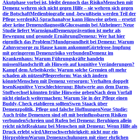
Akutphase vorbei ist, bleibt dennoch das Risiko
Menschen mit
Demenz wehren sich nicht gegen Hilfe – sie wehren sich gegen
die Botschaft
Medienbiografie und -bewußtsein werden Teil der
Pflege werden
KI-Sprachanalyse kann Hinweise geben – ersetzt
aber keine Demenzdiagnostik
Glucosamin bei Alzheimer: Neue
Studie liefert Warnsignal
Demenzprävention ist mehr als
Bewegung und gesunde Ernährung
Demenz: Wer hat hier
eigentlich das Problem?
Mundgesundheit bei Demenz: Warum
Zahnvorsorge zu Hause kaum ankommt
Gürtelrose-Impfung
mit geringerem Demenzrisiko verbunden
Demenz im
Krankenhaus: Warum Führungskräfte handeln
müssen
Handschrift als Hinweis auf kognitive Veränderungen?
Kampf dem Arbeitskreis: Warum solche Gremien oft mehr
schaden als nützen
Pflegereform: Was sich ändern
könnte
Menschen mit Demenz versorgen: Verhalten doppelt
lesen
Kognitive Verschlechterung: Blutwerte aus dem Darm-
Stoffwechsel könnten frühe Hinweise geben
Nach dem Vorfall
nicht einfach weitermachen: Warum Sie in der Pflege einen
Buddy-Check etablieren sollten
Swen Staack über
Demenzpolitik, Pflege und falsche Hoffnungen
Neue Studie:
Auch frühe Demenzen sind oft mit beeinflussbaren Risiken
verbunden
Schreien und Rufen bei Demenz: Beruhigen allein
reicht nicht
Reaktanz bei Menschen mit Demenz: Wenn Hilfe als
Druck erlebt wird
Altersschwerhörigkeit: nicht nur ein
Hörproblem
Warum Demenzschulungen mit einer ehrlichen