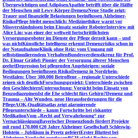
Übergewichtigen und Adipösen
Apathie betrifft über die Hälfte
der Menschen mit Lewy-Körper-Demenz
Neue Studie zeigt:
Trauer und finanzielle Belastungen beeinflussen Alzheimer-
Risiko
Pflege bleibt menschlich: Medizinethiker warnt vor
Missverständnissen beim Einsatz sozialer Roboter
Interview mit
Alice Lin: was einer der weltweit fortschrittlichsten
Versorgungsroboter im Dienste der Pflege derzeit kann – und
was nicht
Künstliche Intelligenz erkennt Demenzrisiko schon in
der Notaufnahme
Klinik ohne Reiz: vom Umgang mit
selbststimulierendem Verhalten
Bundesverdienstkreuz für Prof.
Dr. Elmar Gräßel: Pionier der Versorgung älterer Menschen
geehrt
Depression bei pflegenden Angehörigen: soziale
Bedingungen beeinflussen Risiko
Demenz in Nordrhein-
Westfalen: Über 380.000 Betroffene – regionale Unterschiede
zeigen sich deutlich
Forschungsprojekt: Unterschiede zwischen
den Geschlechtern
Untersuchung: Vorsicht beim Einsatz von
Benzodiazepinen
Ist die Ehe schlecht fürs Gehirn?
Demenz und
Trauma – Alte Wunden, neue Herausforderungen für die
Pflege
AOK-Qualitätsatlas zeigt alarmierende
Pflegeunterschiede – kaum Fortschritte bei riskanter
Medikation
Vom „Recht auf Verwahrlosung“ zur
Vernachlässigung
Bayerischer Demenzfonds fördert Projekte
mit rund 170.000 €
20 Jahre Alzheimer Gesellschaft Schleswig-
Holstein – Jubiläum in Preetz gefeiert
Erster Bluttest bei
Alzheimer-Verdacht zugelassen
BGH stärkt Rechte von