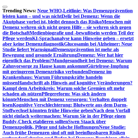
Zum
Inhalt
Trending News:
Neue WHO-Leitlinie: Was Demenzprävention
springen
leisten kann – und was nicht
Delir bei Demenz: Wenn die
Akutphase vorbei ist, bleibt dennoch das Risiko
Menschen mit
Demenz wehren sich nicht gegen Hilfe – sie wehren sich gegen
die Botschaft
Medienbiografie und -bewußtsein werden Teil der
Pflege werden
KI-Sprachanalyse kann Hinweise geben – ersetzt
aber keine Demenzdiagnostik
Glucosamin bei Alzheimer: Neue
Studie liefert Warnsignal
Demenzprävention ist mehr als
Bewegung und gesunde Ernährung
Demenz: Wer hat hier
eigentlich das Problem?
Mundgesundheit bei Demenz: Warum
Zahnvorsorge zu Hause kaum ankommt
Gürtelrose-Impfung
mit geringerem Demenzrisiko verbunden
Demenz im
Krankenhaus: Warum Führungskräfte handeln
müssen
Handschrift als Hinweis auf kognitive Veränderungen?
Kampf dem Arbeitskreis: Warum solche Gremien oft mehr
schaden als nützen
Pflegereform: Was sich ändern
könnte
Menschen mit Demenz versorgen: Verhalten doppelt
lesen
Kognitive Verschlechterung: Blutwerte aus dem Darm-
Stoffwechsel könnten frühe Hinweise geben
Nach dem Vorfall
nicht einfach weitermachen: Warum Sie in der Pflege einen
Buddy-Check etablieren sollten
Swen Staack über
Demenzpolitik, Pflege und falsche Hoffnungen
Neue Studie:
Auch frühe Demenzen sind oft mit beeinflussbaren Risiken