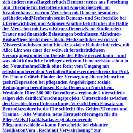
sich ändern muss
Ratgeberbuch Demenz: neues aus Forschung
und Therapie für Betroffene und Angehörige
Delir im
Krankenhaus – warum Menschen mit Demenz besonders
gefährdet sind
Metformin senkt Demenz- und Sterberisiko bei
Übergewichtigen und Adipösen
Apathie betrifft über die Hälfte
der Menschen mit Lewy-Körper-Demenz
Neue Studie zeigt:
Trauer und finanzielle Belastungen beeinflussen Alzheimer-
Risiko
Pflege bleibt menschlich: Medizinethiker warnt vor
Missverständnissen beim Einsatz sozialer Roboter
Interview mit
Alice Lin: was einer der weltweit fortschrittlichsten
Versorgungsroboter im Dienste der Pflege derzeit kann – und
was nicht
Künstliche Intelligenz erkennt Demenzrisiko schon in
der Notaufnahme
Klinik ohne Reiz: vom Umgang mit
selbststimulierendem Verhalten
Bundesverdienstkreuz für Prof.
Dr. Elmar Gräßel: Pionier der Versorgung älterer Menschen
geehrt
Depression bei pflegenden Angehörigen: soziale
Bedingungen beeinflussen Risiko
Demenz in Nordrhein-
Westfalen: Über 380.000 Betroffene – regionale Unterschiede
zeigen sich deutlich
Forschungsprojekt: Unterschiede zwischen
den Geschlechtern
Untersuchung: Vorsicht beim Einsatz von
Benzodiazepinen
Ist die Ehe schlecht fürs Gehirn?
Demenz und
Trauma – Alte Wunden, neue Herausforderungen für die
Pflege
AOK-Qualitätsatlas zeigt alarmierende
Pflegeunterschiede – kaum Fortschritte bei riskanter
Medikation
Vom „Recht auf Verwahrlosung“ zur