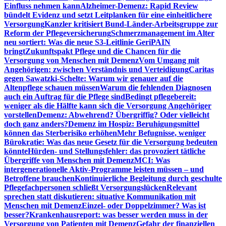
Einfluss nehmen kann
Alzheimer-Demenz: Rapid Review
bündelt Evidenz und setzt Leitplanken für eine einheitlichere
Versorgung
Kanzler kritisiert Bund-Länder-Arbeitsgruppe zur
Reform der Pflegeversicherung
Schmerzmanagement im Alter
neu sortiert: Was die neue S3-Leitlinie GeriPAIN
bringt
Zukunftspakt Pflege und die Chancen für die
Versorgung von Menschen mit Demenz
Vom Umgang mit
Angehörigen: zwischen Verständnis und Verteidigung
Caritas
gegen Sawatzki-Schelte: Warum wir genauer auf die
Altenpflege schauen müssen
Warum die fehlenden Diagnosen
auch ein Auftrag für die Pflege sind
Bedingt pflegebereit:
weniger als die Hälfte kann sich die Versorgung Angehöriger
vorstellen
Demenz: Abwehrend? Übergriffig? Oder vielleicht
doch ganz anders?
Demenz im Hospiz: Beruhigungsmittel
können das Sterberisiko erhöhen
Mehr Befugnisse, weniger
Bürokratie: Was das neue Gesetz für die Versorgung bedeuten
könnte
Hürden- und Stellungsfehler: das provoziert tätliche
Übergriffe von Menschen mit Demenz
MCI: Was
intergenerationelle Aktiv-Programme leisten müssen – und
Betroffene brauchen
Kontinuierliche Begleitung durch geschulte
Pflegefachpersonen schließt Versorgungslücken
Relevant
sprechen statt diskutieren: situative Kommunikation mit
Menschen mit Demenz
Einzel- oder Doppelzimmer? Was ist
besser?
Krankenhausreport: was besser werden muss in der
Versorgung von Patienten mit Demenz
Gefahr der finanziellen