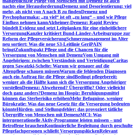
maßgeblich
Die Pflege von Menschen mit Demenz ist auch
nachts eine Herausforderung
Demenz und Desorientierung: viel
mehr, als nicht von A nach B zu finden
Demenz und
Psychopharmaka: „zu viel“ ist oft „zu lang“ – und wie Pflege
Einfluss nehmen kann
Alzheimer-Demenz: Rapid Review
bündelt Evidenz und setzt Leitplanken für eine einheitlichere
Versorgung
Kanzler kritisiert Bund-Länder-Arbeitsgruppe zur
Reform der Pflegeversicherung
Schmerzmanagement im Alter
neu sortiert: Was die neue S3-Leitlinie GeriPAIN
bringt
Zukunftspakt Pflege und die Chancen für die
Versorgung von Menschen mit Demenz
Vom Umgang mit
Angehörigen: zwischen Verständnis und Verteidigung
Caritas
gegen Sawatzki-Schelte: Warum wir genauer auf die
Altenpflege schauen müssen
Warum die fehlenden Diagnosen
auch ein Auftrag für die Pflege sind
Bedingt pflegebereit:
weniger als die Hälfte kann sich die Versorgung Angehöriger
vorstellen
Demenz: Abwehrend? Übergriffig? Oder vielleicht
doch ganz anders?
Demenz im Hospiz: Beruhigungsmittel
können das Sterberisiko erhöhen
Mehr Befugnisse, weniger
Bürokratie: Was das neue Gesetz für die Versorgung bedeuten
könnte
Hürden- und Stellungsfehler: das provoziert tätliche
Übergriffe von Menschen mit Demenz
MCI: Was
intergenerationelle Aktiv-Programme leisten müssen – und
Betroffene brauchen
Kontinuierliche Begleitung durch geschulte
Pflegefachpersonen schließt Versorgungslücken
Relevant