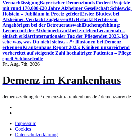
Vernachlässigung
Bayerischer Demenzfonds fördert Projekte
mit rund 170.000 €
20 Jahre Alzheimer Gesellschaft Schleswig-
Holstein – Jubiläum in Preetz gefeiert
Erster Bluttest bei
Alzheimer-Verdacht zugelassen
BGH stärkt Rechte von
Angehörigen bei der Betreuerauswahl
Buchempfehlung:
Lernen mit der Alzheimerkrankheit zu leben
Lecanemab –
einfach erklärt
Internationaler Tag der Pflegenden 2025
„Ich
sehe was, was Du nicht siehst….“: Illusionen bei Demenz
erkennen
Krankenhaus-Report 2025: Kliniken unzureichend
vorbereitet auf steigende Zahl hochaltriger Patienten – Pflege
spielt Schlüsselrolle
Fr.. Aug. 7th, 2026
Demenz im Krankenhaus
demenz-zeitung.de / demenz-im-krankenhaus.de / demenz-nrw.de
Impressum
Cookies
Datenschutzerklärung