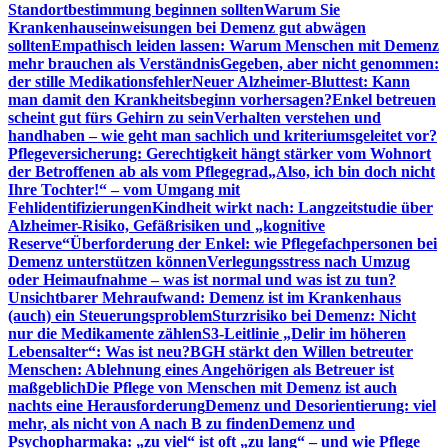
Standortbestimmung beginnen sollten
Warum Sie
Krankenhauseinweisungen bei Demenz gut abwägen
sollten
Empathisch leiden lassen: Warum Menschen mit Demenz
mehr brauchen als Verständnis
Gegeben, aber nicht genommen:
der stille Medikationsfehler
Neuer Alzheimer-Bluttest: Kann
man damit den Krankheitsbeginn vorhersagen?
Enkel betreuen
scheint gut fürs Gehirn zu sein
Verhalten verstehen und
handhaben – wie geht man sachlich und kriteriumsgeleitet vor?
Pflegeversicherung: Gerechtigkeit hängt stärker vom Wohnort
der Betroffenen ab als vom Pflegegrad
„Also, ich bin doch nicht
Ihre Tochter!“ – vom Umgang mit
Fehlidentifizierungen
Kindheit wirkt nach: Langzeitstudie über
Alzheimer-Risiko, Gefäßrisiken und „kognitive
Reserve“
Überforderung der Enkel: wie Pflegefachpersonen bei
Demenz unterstützen können
Verlegungsstress nach Umzug
oder Heimaufnahme – was ist normal und was ist zu tun?
Unsichtbarer Mehraufwand: Demenz ist im Krankenhaus
(auch) ein Steuerungsproblem
Sturzrisiko bei Demenz: Nicht
nur die Medikamente zählen
S3-Leitlinie „Delir im höheren
Lebensalter“: Was ist neu?
BGH stärkt den Willen betreuter
Menschen: Ablehnung eines Angehörigen als Betreuer ist
maßgeblich
Die Pflege von Menschen mit Demenz ist auch
nachts eine Herausforderung
Demenz und Desorientierung: viel
mehr, als nicht von A nach B zu finden
Demenz und
Psychopharmaka: „zu viel“ ist oft „zu lang“ – und wie Pflege