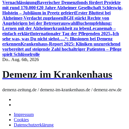
Vernachlässigung
Bayerischer Demenzfonds fördert Projekte
mit rund 170.000 €
20 Jahre Alzheimer Gesellschaft Schleswig-
Holstein – Jubiläum in Preetz gefeiert
Erster Bluttest bei
Alzheimer-Verdacht zugelassen
BGH stärkt Rechte von
Angehörigen bei der Betreuerauswahl
Buchempfehlung:
Lernen mit der Alzheimerkrankheit zu leben
Lecanemab –
einfach erklärt
Internationaler Tag der Pflegenden 2025
„Ich
sehe was, was Du nicht siehst….“: Illusionen bei Demenz
erkennen
Krankenhaus-Report 2025: Kliniken unzureichend
vorbereitet auf steigende Zahl hochaltriger Patienten – Pflege
spielt Schlüsselrolle
Do.. Aug. 6th, 2026
Demenz im Krankenhaus
demenz-zeitung.de / demenz-im-krankenhaus.de / demenz-nrw.de
Impressum
Cookies
Datenschutzerklärung