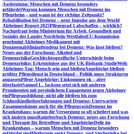
Ausbeutung: Menschen mit Demenz besonders
gefährdet
Warum kommen Menschen mit Demenz ins
Pflegeheim – und wann ist der richtige Zeitpunkt?
Rehabilitation bei Demenz – neue Impulse aus dem World
Alzheimer Report 2025
Pflegegrad 1 abschaffen – wirklich?
Nachgefragt beim Ministerium für Arbeit, Gesundheit und
Soziales des Landes Nordrhein-Westfalen
EU-Kommission
genehmigt Alzheimer-Medikament mit
Donanemab
Hinlauftendenz bei Demenz: Was lässt bleiben?
Neues aus der Forschung: Alkohol und
Demenzrisiko
Geschlechtsspezifische Unterschiede beim
Demenzrisiko: Erkenntnisse aus der UK-Biobank-Studie
Welt-
Alzheimer-Tag: Mensch sein und bleiben
Angehörige bleiben
größter Pflegedienst in Deutschland – Politik muss Strukturen
anpassen
Pflege Angehörige: Einkommen ok – aber
überlastet
Samuel L. Jackson setzt sich mit anderen
Prominenten mit persönlichem Engagement gegen Alzheimer
ein
Pflegeausbildung: nicht alle bleiben bis zum
Schluss
Kindheitserfahrungen und Demenz: Unerwartete
Zusammenhänge auch für die Pflegepraxis
Demenz im
Krankenhaus: warum die Versorgung so oft scheitert und was
sich ändern muss
Ratgeberbuch Demenz: neues aus Forschung
und Therapie für Betroffene und Angehörige
Delir im
Krankenhaus – warum Menschen mit Demenz besonders
gefährdet sind
Metformin senkt Demenz- und Sterberisiko bei