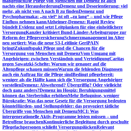
maßgeblich
Die Pflege von Menschen mit Demenz ist auch
nachts eine Herausforderung
Demenz und Desorientierung: viel
mehr, als nicht von A nach B zu finden
Demenz und
Psychopharmaka: „zu viel“ ist oft „zu lang“ – und wie Pflege
Einfluss nehmen kann
Alzheimer-Demenz: Rapid Review
bündelt Evidenz und setzt Leitplanken für eine einheitlichere
Versorgung
Kanzler kritisiert Bund-Länder-Arbeitsgruppe zur
Reform der Pflegeversicherung
Schmerzmanagement im Alter
neu sortiert: Was die neue S3-Leitlinie GeriPAIN
bringt
Zukunftspakt Pflege und die Chancen für die
Versorgung von Menschen mit Demenz
Vom Umgang mit
Angehörigen: zwischen Verständnis und Verteidigung
Caritas
gegen Sawatzki-Schelte: Warum wir genauer auf die
Altenpflege schauen müssen
Warum die fehlenden Diagnosen
auch ein Auftrag für die Pflege sind
Bedingt pflegebereit:
weniger als die Hälfte kann sich die Versorgung Angehöriger
vorstellen
Demenz: Abwehrend? Übergriffig? Oder vielleicht
doch ganz anders?
Demenz im Hospiz: Beruhigungsmittel
können das Sterberisiko erhöhen
Mehr Befugnisse, weniger
Bürokratie: Was das neue Gesetz für die Versorgung bedeuten
könnte
Hürden- und Stellungsfehler: das provoziert tätliche
Übergriffe von Menschen mit Demenz
MCI: Was
intergenerationelle Aktiv-Programme leisten müssen – und
Betroffene brauchen
Kontinuierliche Begleitung durch geschulte
Pflegefachpersonen schließt Versorgungslücken
Relevant