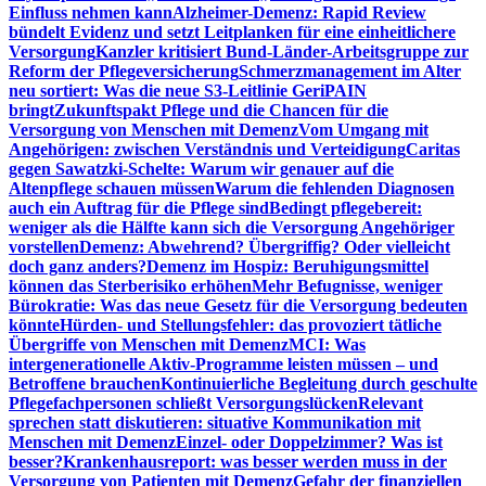
Einfluss nehmen kann
Alzheimer-Demenz: Rapid Review
bündelt Evidenz und setzt Leitplanken für eine einheitlichere
Versorgung
Kanzler kritisiert Bund-Länder-Arbeitsgruppe zur
Reform der Pflegeversicherung
Schmerzmanagement im Alter
neu sortiert: Was die neue S3-Leitlinie GeriPAIN
bringt
Zukunftspakt Pflege und die Chancen für die
Versorgung von Menschen mit Demenz
Vom Umgang mit
Angehörigen: zwischen Verständnis und Verteidigung
Caritas
gegen Sawatzki-Schelte: Warum wir genauer auf die
Altenpflege schauen müssen
Warum die fehlenden Diagnosen
auch ein Auftrag für die Pflege sind
Bedingt pflegebereit:
weniger als die Hälfte kann sich die Versorgung Angehöriger
vorstellen
Demenz: Abwehrend? Übergriffig? Oder vielleicht
doch ganz anders?
Demenz im Hospiz: Beruhigungsmittel
können das Sterberisiko erhöhen
Mehr Befugnisse, weniger
Bürokratie: Was das neue Gesetz für die Versorgung bedeuten
könnte
Hürden- und Stellungsfehler: das provoziert tätliche
Übergriffe von Menschen mit Demenz
MCI: Was
intergenerationelle Aktiv-Programme leisten müssen – und
Betroffene brauchen
Kontinuierliche Begleitung durch geschulte
Pflegefachpersonen schließt Versorgungslücken
Relevant
sprechen statt diskutieren: situative Kommunikation mit
Menschen mit Demenz
Einzel- oder Doppelzimmer? Was ist
besser?
Krankenhausreport: was besser werden muss in der
Versorgung von Patienten mit Demenz
Gefahr der finanziellen