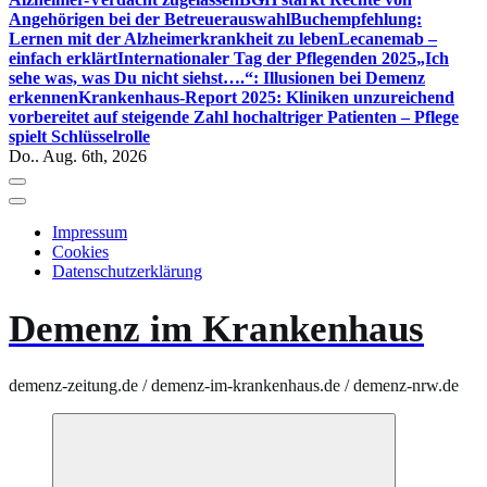
Angehörigen bei der Betreuerauswahl
Buchempfehlung:
Lernen mit der Alzheimerkrankheit zu leben
Lecanemab –
einfach erklärt
Internationaler Tag der Pflegenden 2025
„Ich
sehe was, was Du nicht siehst….“: Illusionen bei Demenz
erkennen
Krankenhaus-Report 2025: Kliniken unzureichend
vorbereitet auf steigende Zahl hochaltriger Patienten – Pflege
spielt Schlüsselrolle
Do.. Aug. 6th, 2026
Impressum
Cookies
Datenschutzerklärung
Demenz im Krankenhaus
demenz-zeitung.de / demenz-im-krankenhaus.de / demenz-nrw.de