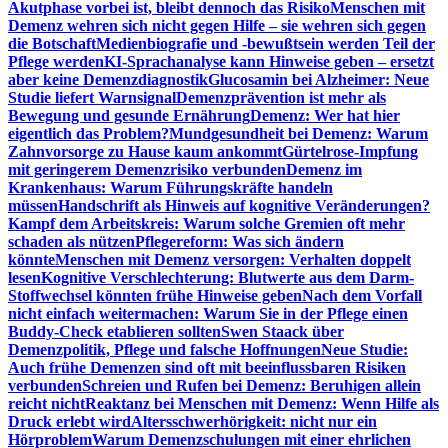
Akutphase vorbei ist, bleibt dennoch das Risiko
Menschen mit
Demenz wehren sich nicht gegen Hilfe – sie wehren sich gegen
die Botschaft
Medienbiografie und -bewußtsein werden Teil der
Pflege werden
KI-Sprachanalyse kann Hinweise geben – ersetzt
aber keine Demenzdiagnostik
Glucosamin bei Alzheimer: Neue
Studie liefert Warnsignal
Demenzprävention ist mehr als
Bewegung und gesunde Ernährung
Demenz: Wer hat hier
eigentlich das Problem?
Mundgesundheit bei Demenz: Warum
Zahnvorsorge zu Hause kaum ankommt
Gürtelrose-Impfung
mit geringerem Demenzrisiko verbunden
Demenz im
Krankenhaus: Warum Führungskräfte handeln
müssen
Handschrift als Hinweis auf kognitive Veränderungen?
Kampf dem Arbeitskreis: Warum solche Gremien oft mehr
schaden als nützen
Pflegereform: Was sich ändern
könnte
Menschen mit Demenz versorgen: Verhalten doppelt
lesen
Kognitive Verschlechterung: Blutwerte aus dem Darm-
Stoffwechsel könnten frühe Hinweise geben
Nach dem Vorfall
nicht einfach weitermachen: Warum Sie in der Pflege einen
Buddy-Check etablieren sollten
Swen Staack über
Demenzpolitik, Pflege und falsche Hoffnungen
Neue Studie:
Auch frühe Demenzen sind oft mit beeinflussbaren Risiken
verbunden
Schreien und Rufen bei Demenz: Beruhigen allein
reicht nicht
Reaktanz bei Menschen mit Demenz: Wenn Hilfe als
Druck erlebt wird
Altersschwerhörigkeit: nicht nur ein
Hörproblem
Warum Demenzschulungen mit einer ehrlichen