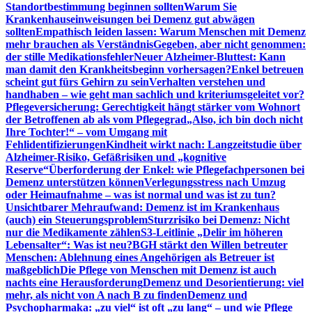
Standortbestimmung beginnen sollten
Warum Sie
Krankenhauseinweisungen bei Demenz gut abwägen
sollten
Empathisch leiden lassen: Warum Menschen mit Demenz
mehr brauchen als Verständnis
Gegeben, aber nicht genommen:
der stille Medikationsfehler
Neuer Alzheimer-Bluttest: Kann
man damit den Krankheitsbeginn vorhersagen?
Enkel betreuen
scheint gut fürs Gehirn zu sein
Verhalten verstehen und
handhaben – wie geht man sachlich und kriteriumsgeleitet vor?
Pflegeversicherung: Gerechtigkeit hängt stärker vom Wohnort
der Betroffenen ab als vom Pflegegrad
„Also, ich bin doch nicht
Ihre Tochter!“ – vom Umgang mit
Fehlidentifizierungen
Kindheit wirkt nach: Langzeitstudie über
Alzheimer-Risiko, Gefäßrisiken und „kognitive
Reserve“
Überforderung der Enkel: wie Pflegefachpersonen bei
Demenz unterstützen können
Verlegungsstress nach Umzug
oder Heimaufnahme – was ist normal und was ist zu tun?
Unsichtbarer Mehraufwand: Demenz ist im Krankenhaus
(auch) ein Steuerungsproblem
Sturzrisiko bei Demenz: Nicht
nur die Medikamente zählen
S3-Leitlinie „Delir im höheren
Lebensalter“: Was ist neu?
BGH stärkt den Willen betreuter
Menschen: Ablehnung eines Angehörigen als Betreuer ist
maßgeblich
Die Pflege von Menschen mit Demenz ist auch
nachts eine Herausforderung
Demenz und Desorientierung: viel
mehr, als nicht von A nach B zu finden
Demenz und
Psychopharmaka: „zu viel“ ist oft „zu lang“ – und wie Pflege