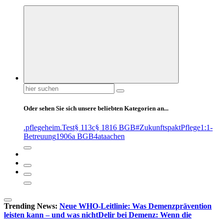
Suchen
nach:
Oder sehen Sie sich unsere beliebten Kategorien an...
.pflegeheim
.Test
§ 113c
§ 1816 BGB
#ZukunftspaktPflege
1:1-
Betreuung
1906a BGB
4at
aachen
Trending News:
Neue WHO-Leitlinie: Was Demenzprävention
leisten kann – und was nicht
Delir bei Demenz: Wenn die