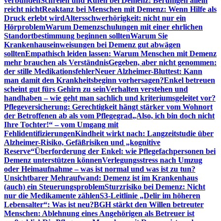
verbunden
Schreien und Rufen bei Demenz: Beruhigen allein
reicht nicht
Reaktanz bei Menschen mit Demenz: Wenn Hilfe als
Druck erlebt wird
Altersschwerhörigkeit: nicht nur ein
Hörproblem
Warum Demenzschulungen mit einer ehrlichen
Standortbestimmung beginnen sollten
Warum Sie
Krankenhauseinweisungen bei Demenz gut abwägen
sollten
Empathisch leiden lassen: Warum Menschen mit Demenz
mehr brauchen als Verständnis
Gegeben, aber nicht genommen:
der stille Medikationsfehler
Neuer Alzheimer-Bluttest: Kann
man damit den Krankheitsbeginn vorhersagen?
Enkel betreuen
scheint gut fürs Gehirn zu sein
Verhalten verstehen und
handhaben – wie geht man sachlich und kriteriumsgeleitet vor?
Pflegeversicherung: Gerechtigkeit hängt stärker vom Wohnort
der Betroffenen ab als vom Pflegegrad
„Also, ich bin doch nicht
Ihre Tochter!“ – vom Umgang mit
Fehlidentifizierungen
Kindheit wirkt nach: Langzeitstudie über
Alzheimer-Risiko, Gefäßrisiken und „kognitive
Reserve“
Überforderung der Enkel: wie Pflegefachpersonen bei
Demenz unterstützen können
Verlegungsstress nach Umzug
oder Heimaufnahme – was ist normal und was ist zu tun?
Unsichtbarer Mehraufwand: Demenz ist im Krankenhaus
(auch) ein Steuerungsproblem
Sturzrisiko bei Demenz: Nicht
nur die Medikamente zählen
S3-Leitlinie „Delir im höheren
Lebensalter“: Was ist neu?
BGH stärkt den Willen betreuter
Menschen: Ablehnung eines Angehörigen als Betreuer ist