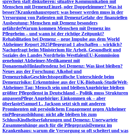
sprechen statt diskutieren: situative Kommunikation mit
Menschen mit Demenz
Einzel- oder Doppelzimmer? Was ist
besser?
Krankenhausreport: was besser werden muss in der
Versorgung von Patienten mit Demenz
Gefahr der finanziellen
Ausbeutung: Menschen mit Demenz besonders
gefährdet
Warum kommen Menschen mit Demenz ins
Pflegeheim – und wann ist der richtige Zeitpunkt?
Rehabilitation bei Demenz – neue Impulse aus dem World
Alzheimer Report 2025
Pflegegrad 1 abschaffen – wirklich?
Nachgefragt beim Ministerium für Arbeit, Gesundheit und
Soziales des Landes Nordrhein-Westfalen
EU-Kommission
genehmigt Alzheimer-Medikament mit
Donanemab
Hinlauftendenz bei Demenz: Was lässt bleiben?
Neues aus der Forschung: Alkohol und
Demenzrisiko
Geschlechtsspezifische Unterschiede beim
Demenzrisiko: Erkenntnisse aus der UK-Biobank-Studie
Welt-
Alzheimer-Tag: Mensch sein und bleiben
Angehörige bleiben
größter Pflegedienst in Deutschland – Politik muss Strukturen
anpassen
Pflege Angehörige: Einkommen ok – aber
überlastet
Samuel L. Jackson setzt sich mit anderen
Prominenten mit persönlichem Engagement gegen Alzheimer
ein
Pflegeausbildung: nicht alle bleiben bis zum
Schluss
Kindheitserfahrungen und Demenz: Unerwartete
Zusammenhänge auch für die Pflegepraxis
Demenz im
Krankenhaus: warum die Versorgung so oft scheitert und was