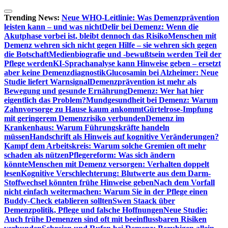
Zum
Inhalt
Trending News:
Neue WHO-Leitlinie: Was Demenzprävention
springen
leisten kann – und was nicht
Delir bei Demenz: Wenn die
Akutphase vorbei ist, bleibt dennoch das Risiko
Menschen mit
Demenz wehren sich nicht gegen Hilfe – sie wehren sich gegen
die Botschaft
Medienbiografie und -bewußtsein werden Teil der
Pflege werden
KI-Sprachanalyse kann Hinweise geben – ersetzt
aber keine Demenzdiagnostik
Glucosamin bei Alzheimer: Neue
Studie liefert Warnsignal
Demenzprävention ist mehr als
Bewegung und gesunde Ernährung
Demenz: Wer hat hier
eigentlich das Problem?
Mundgesundheit bei Demenz: Warum
Zahnvorsorge zu Hause kaum ankommt
Gürtelrose-Impfung
mit geringerem Demenzrisiko verbunden
Demenz im
Krankenhaus: Warum Führungskräfte handeln
müssen
Handschrift als Hinweis auf kognitive Veränderungen?
Kampf dem Arbeitskreis: Warum solche Gremien oft mehr
schaden als nützen
Pflegereform: Was sich ändern
könnte
Menschen mit Demenz versorgen: Verhalten doppelt
lesen
Kognitive Verschlechterung: Blutwerte aus dem Darm-
Stoffwechsel könnten frühe Hinweise geben
Nach dem Vorfall
nicht einfach weitermachen: Warum Sie in der Pflege einen
Buddy-Check etablieren sollten
Swen Staack über
Demenzpolitik, Pflege und falsche Hoffnungen
Neue Studie:
Auch frühe Demenzen sind oft mit beeinflussbaren Risiken