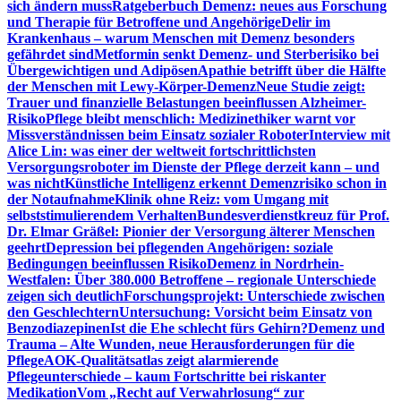
sich ändern muss
Ratgeberbuch Demenz: neues aus Forschung
und Therapie für Betroffene und Angehörige
Delir im
Krankenhaus – warum Menschen mit Demenz besonders
gefährdet sind
Metformin senkt Demenz- und Sterberisiko bei
Übergewichtigen und Adipösen
Apathie betrifft über die Hälfte
der Menschen mit Lewy-Körper-Demenz
Neue Studie zeigt:
Trauer und finanzielle Belastungen beeinflussen Alzheimer-
Risiko
Pflege bleibt menschlich: Medizinethiker warnt vor
Missverständnissen beim Einsatz sozialer Roboter
Interview mit
Alice Lin: was einer der weltweit fortschrittlichsten
Versorgungsroboter im Dienste der Pflege derzeit kann – und
was nicht
Künstliche Intelligenz erkennt Demenzrisiko schon in
der Notaufnahme
Klinik ohne Reiz: vom Umgang mit
selbststimulierendem Verhalten
Bundesverdienstkreuz für Prof.
Dr. Elmar Gräßel: Pionier der Versorgung älterer Menschen
geehrt
Depression bei pflegenden Angehörigen: soziale
Bedingungen beeinflussen Risiko
Demenz in Nordrhein-
Westfalen: Über 380.000 Betroffene – regionale Unterschiede
zeigen sich deutlich
Forschungsprojekt: Unterschiede zwischen
den Geschlechtern
Untersuchung: Vorsicht beim Einsatz von
Benzodiazepinen
Ist die Ehe schlecht fürs Gehirn?
Demenz und
Trauma – Alte Wunden, neue Herausforderungen für die
Pflege
AOK-Qualitätsatlas zeigt alarmierende
Pflegeunterschiede – kaum Fortschritte bei riskanter
Medikation
Vom „Recht auf Verwahrlosung“ zur