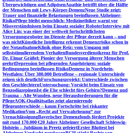
Übergewichtigen und Adipösen
Apathie betrifft über die Hälfte
der Menschen mit Lewy-Körper-Demenz
Neue Studie zeigt:
Trauer und finanzielle Belastungen beeinflussen Alzheimer-
Risiko
Pflege bleibt menschlich: Medizinethiker warnt vor
Missverständnissen beim Einsatz sozialer Roboter
Interview mit
Alice Lin: was einer der weltweit fortschrittlichsten
Versorgungsroboter im Dienste der Pflege derzeit kann – und
was nicht
Künstliche Intelligenz erkennt Demenzrisiko schon in
der Notaufnahme
Klinik ohne Reiz: vom Umgang mit
selbststimulierendem Verhalten
Bundesverdienstkreuz für Prof.
Dr. Elmar Gräßel: Pionier der Versorgung älterer Menschen
geehrt
Depression bei pflegenden Angehörigen: soziale
Bedingungen beeinflussen Risiko
Demenz in Nordrhein-
Westfalen: Über 380.000 Betroffene – regionale Unterschiede
zeigen sich deutlich
Forschungsprojekt: Unterschiede zwischen
den Geschlechtern
Untersuchung: Vorsicht beim Einsatz von
Benzodiazepinen
Ist die Ehe schlecht fürs Gehirn?
Demenz und
Trauma – Alte Wunden, neue Herausforderungen für die
Pflege
AOK-Qualitätsatlas zeigt alarmierende
Pflegeunterschiede – kaum Fortschritte bei riskanter
Medikation
Vom „Recht auf Verwahrlosung“ zur
Vernachlässigung
Bayerischer Demenzfonds fördert Projekte
mit rund 170.000 €
20 Jahre Alzheimer Gesellschaft Schleswig-
Holstein – Jubiläum in Preetz gefeiert
Erster Bluttest bei
Alzheimer-Verdacht zugelassen
BGH stärkt Rechte von