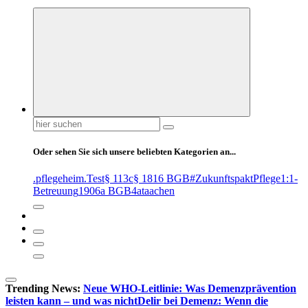
Suchen
nach:
Oder sehen Sie sich unsere beliebten Kategorien an...
.pflegeheim
.Test
§ 113c
§ 1816 BGB
#ZukunftspaktPflege
1:1-
Betreuung
1906a BGB
4at
aachen
Trending News:
Neue WHO-Leitlinie: Was Demenzprävention
leisten kann – und was nicht
Delir bei Demenz: Wenn die