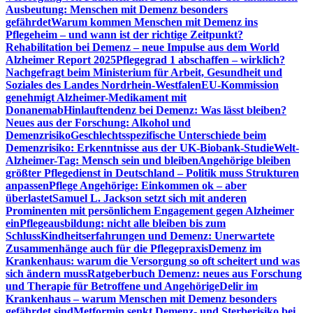
Ausbeutung: Menschen mit Demenz besonders
gefährdet
Warum kommen Menschen mit Demenz ins
Pflegeheim – und wann ist der richtige Zeitpunkt?
Rehabilitation bei Demenz – neue Impulse aus dem World
Alzheimer Report 2025
Pflegegrad 1 abschaffen – wirklich?
Nachgefragt beim Ministerium für Arbeit, Gesundheit und
Soziales des Landes Nordrhein-Westfalen
EU-Kommission
genehmigt Alzheimer-Medikament mit
Donanemab
Hinlauftendenz bei Demenz: Was lässt bleiben?
Neues aus der Forschung: Alkohol und
Demenzrisiko
Geschlechtsspezifische Unterschiede beim
Demenzrisiko: Erkenntnisse aus der UK-Biobank-Studie
Welt-
Alzheimer-Tag: Mensch sein und bleiben
Angehörige bleiben
größter Pflegedienst in Deutschland – Politik muss Strukturen
anpassen
Pflege Angehörige: Einkommen ok – aber
überlastet
Samuel L. Jackson setzt sich mit anderen
Prominenten mit persönlichem Engagement gegen Alzheimer
ein
Pflegeausbildung: nicht alle bleiben bis zum
Schluss
Kindheitserfahrungen und Demenz: Unerwartete
Zusammenhänge auch für die Pflegepraxis
Demenz im
Krankenhaus: warum die Versorgung so oft scheitert und was
sich ändern muss
Ratgeberbuch Demenz: neues aus Forschung
und Therapie für Betroffene und Angehörige
Delir im
Krankenhaus – warum Menschen mit Demenz besonders
gefährdet sind
Metformin senkt Demenz- und Sterberisiko bei