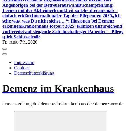
Angehörigen bei der Betreuerauswahl
Buchempfehlung:
Lernen mit der Alzheimerkrankheit zu leben
Lecanemab –
einfach erklärt
Internationaler Tag der Pflegenden 2025
„Ich
sehe was, was Du nicht siehst….“: Illusionen bei Demenz
erkennen
Krankenhaus-Report 2025: Kliniken unzureichend
vorbereitet auf steigende Zahl hochaltriger Patienten – Pflege
spielt Schlüsselrolle
Fr.. Aug. 7th, 2026
Impressum
Cookies
Datenschutzerklärung
Demenz im Krankenhaus
demenz-zeitung.de / demenz-im-krankenhaus.de / demenz-nrw.de