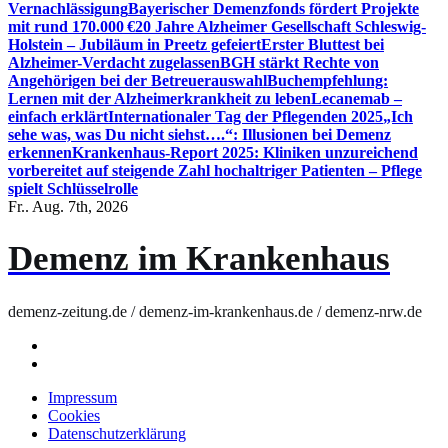
Vernachlässigung
Bayerischer Demenzfonds fördert Projekte
mit rund 170.000 €
20 Jahre Alzheimer Gesellschaft Schleswig-
Holstein – Jubiläum in Preetz gefeiert
Erster Bluttest bei
Alzheimer-Verdacht zugelassen
BGH stärkt Rechte von
Angehörigen bei der Betreuerauswahl
Buchempfehlung:
Lernen mit der Alzheimerkrankheit zu leben
Lecanemab –
einfach erklärt
Internationaler Tag der Pflegenden 2025
„Ich
sehe was, was Du nicht siehst….“: Illusionen bei Demenz
erkennen
Krankenhaus-Report 2025: Kliniken unzureichend
vorbereitet auf steigende Zahl hochaltriger Patienten – Pflege
spielt Schlüsselrolle
Fr.. Aug. 7th, 2026
Demenz im Krankenhaus
demenz-zeitung.de / demenz-im-krankenhaus.de / demenz-nrw.de
Impressum
Cookies
Datenschutzerklärung