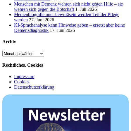
Menschen mit Demenz wehren sich nicht gegen Hilfe – sie
wehren sich gegen die Botschaft
1. Juli 2026
Medienbiografie und -bewußtsein werden Teil der Pflege
werden
27. Juni 2026
KI-Sprachanalyse kann Hinweise geben – ersetzt aber keine
Demenzdiagnostik
17. Juni 2026
Archiv
Archiv
Rechtliches, Cookies
Impressum
Cookies
Datenschutzerklärung