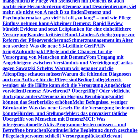
maßgeblich
Die Pflege von Menschen mit Demenz ist auch
nachts eine Herausforderung
Demenz und Desorientierung: viel
mehr, als nicht von A nach B zu finden
Demenz und
Psychopharmaka: „zu viel“ ist oft „zu lang“ – und wie Pflege
Einfluss nehmen kann
Alzheimer-Demenz: Rapid Review
bündelt Evidenz und setzt Leitplanken für eine einheitlichere
Versorgung
Kanzler kritisiert Bund-Länder-Arbeitsgruppe zur
Reform der Pflegeversicherung
Schmerzmanagement im Alter
neu sortiert: Was die neue S3-Leitlinie GeriPAIN
bringt
Zukunftspakt Pflege und die Chancen für die
Versorgung von Menschen mit Demenz
Vom Umgang mit
Angehörigen: zwischen Verständnis und Verteidigung
Caritas
gegen Sawatzki-Schelte: Warum wir genauer auf die
Altenpflege schauen müssen
Warum die fehlenden Diagnosen
auch ein Auftrag für die Pflege sind
Bedingt pflegebereit:
weniger als die Hälfte kann sich die Versorgung Angehöriger
vorstellen
Demenz: Abwehrend? Übergriffig? Oder vielleicht
doch ganz anders?
Demenz im Hospiz: Beruhigungsmittel
können das Sterberisiko erhöhen
Mehr Befugnisse, weniger
Bürokratie: Was das neue Gesetz für die Versorgung bedeuten
könnte
Hürden- und Stellungsfehler: das provoziert tätliche
Übergriffe von Menschen mit Demenz
MCI: Was
intergenerationelle Aktiv-Programme leisten müssen – und
Betroffene brauchen
Kontinuierliche Begleitung durch geschulte
Pflegefachpersonen schließt Versorgungslücken
Relevant