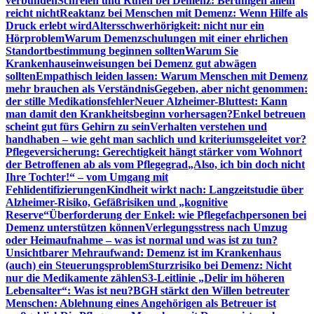
verbunden
Schreien und Rufen bei Demenz: Beruhigen allein
reicht nicht
Reaktanz bei Menschen mit Demenz: Wenn Hilfe als
Druck erlebt wird
Altersschwerhörigkeit: nicht nur ein
Hörproblem
Warum Demenzschulungen mit einer ehrlichen
Standortbestimmung beginnen sollten
Warum Sie
Krankenhauseinweisungen bei Demenz gut abwägen
sollten
Empathisch leiden lassen: Warum Menschen mit Demenz
mehr brauchen als Verständnis
Gegeben, aber nicht genommen:
der stille Medikationsfehler
Neuer Alzheimer-Bluttest: Kann
man damit den Krankheitsbeginn vorhersagen?
Enkel betreuen
scheint gut fürs Gehirn zu sein
Verhalten verstehen und
handhaben – wie geht man sachlich und kriteriumsgeleitet vor?
Pflegeversicherung: Gerechtigkeit hängt stärker vom Wohnort
der Betroffenen ab als vom Pflegegrad
„Also, ich bin doch nicht
Ihre Tochter!“ – vom Umgang mit
Fehlidentifizierungen
Kindheit wirkt nach: Langzeitstudie über
Alzheimer-Risiko, Gefäßrisiken und „kognitive
Reserve“
Überforderung der Enkel: wie Pflegefachpersonen bei
Demenz unterstützen können
Verlegungsstress nach Umzug
oder Heimaufnahme – was ist normal und was ist zu tun?
Unsichtbarer Mehraufwand: Demenz ist im Krankenhaus
(auch) ein Steuerungsproblem
Sturzrisiko bei Demenz: Nicht
nur die Medikamente zählen
S3-Leitlinie „Delir im höheren
Lebensalter“: Was ist neu?
BGH stärkt den Willen betreuter
Menschen: Ablehnung eines Angehörigen als Betreuer ist