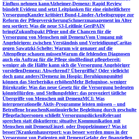
Einfluss nehmen kann
Alzheimer-Demenz: Rapid Review
bündelt Evidenz und setzt Leitplanken für eine einheitlichere
Versorgung
Kanzler kritisiert Bund-Länder-Arbeitsgruppe zur
Reform der Pflegeversicherung
Schmerzmanagement im Alter
neu sortiert: Was die neue S3-Leitlinie GeriPAIN
bringt
Zukunftspakt Pflege und die Chancen für die
Versorgung von Menschen mit Demenz
Vom Umgang mit
Angehörigen: zwischen Verständnis und Verteidigung
Caritas
gegen Sawatzki-Schelte: Warum wir genauer auf die
Altenpflege schauen müssen
Warum die fehlenden Diagnosen
auch ein Auftrag für die Pflege sind
Bedingt pflegebereit:
weniger als die Hälfte kann sich die Versorgung Angehöriger
vorstellen
Demenz: Abwehrend? Übergriffig? Oder vielleicht
doch ganz anders?
Demenz im Hospiz: Beruhigungsmittel
können das Sterberisiko erhöhen
Mehr Befugnisse, weniger
Bürokratie: Was das neue Gesetz für die Versorgung bedeuten
könnte
Hürden- und Stellungsfehler: das provoziert tätliche
Übergriffe von Menschen mit Demenz
MCI: Was
intergenerationelle Aktiv-Programme leisten müssen – und
Betroffene brauchen
Kontinuierliche Begleitung durch geschulte
Pflegefachpersonen schließt Versorgungslücken
Relevant
sprechen statt diskutieren: situative Kommunikation mit
Menschen mit Demenz
Einzel- oder Doppelzimmer? Was ist
besser?
Krankenhausreport: was besser werden muss in der
Versorgung von Patienten mit Demenz
Gefahr der finanziellen