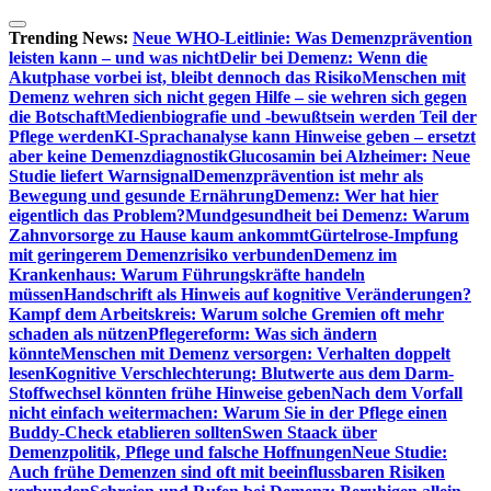
Zum
Inhalt
Trending News:
Neue WHO-Leitlinie: Was Demenzprävention
springen
leisten kann – und was nicht
Delir bei Demenz: Wenn die
Akutphase vorbei ist, bleibt dennoch das Risiko
Menschen mit
Demenz wehren sich nicht gegen Hilfe – sie wehren sich gegen
die Botschaft
Medienbiografie und -bewußtsein werden Teil der
Pflege werden
KI-Sprachanalyse kann Hinweise geben – ersetzt
aber keine Demenzdiagnostik
Glucosamin bei Alzheimer: Neue
Studie liefert Warnsignal
Demenzprävention ist mehr als
Bewegung und gesunde Ernährung
Demenz: Wer hat hier
eigentlich das Problem?
Mundgesundheit bei Demenz: Warum
Zahnvorsorge zu Hause kaum ankommt
Gürtelrose-Impfung
mit geringerem Demenzrisiko verbunden
Demenz im
Krankenhaus: Warum Führungskräfte handeln
müssen
Handschrift als Hinweis auf kognitive Veränderungen?
Kampf dem Arbeitskreis: Warum solche Gremien oft mehr
schaden als nützen
Pflegereform: Was sich ändern
könnte
Menschen mit Demenz versorgen: Verhalten doppelt
lesen
Kognitive Verschlechterung: Blutwerte aus dem Darm-
Stoffwechsel könnten frühe Hinweise geben
Nach dem Vorfall
nicht einfach weitermachen: Warum Sie in der Pflege einen
Buddy-Check etablieren sollten
Swen Staack über
Demenzpolitik, Pflege und falsche Hoffnungen
Neue Studie:
Auch frühe Demenzen sind oft mit beeinflussbaren Risiken