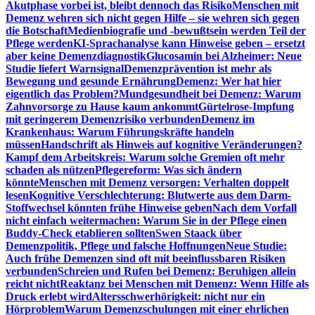
Akutphase vorbei ist, bleibt dennoch das Risiko
Menschen mit
Demenz wehren sich nicht gegen Hilfe – sie wehren sich gegen
die Botschaft
Medienbiografie und -bewußtsein werden Teil der
Pflege werden
KI-Sprachanalyse kann Hinweise geben – ersetzt
aber keine Demenzdiagnostik
Glucosamin bei Alzheimer: Neue
Studie liefert Warnsignal
Demenzprävention ist mehr als
Bewegung und gesunde Ernährung
Demenz: Wer hat hier
eigentlich das Problem?
Mundgesundheit bei Demenz: Warum
Zahnvorsorge zu Hause kaum ankommt
Gürtelrose-Impfung
mit geringerem Demenzrisiko verbunden
Demenz im
Krankenhaus: Warum Führungskräfte handeln
müssen
Handschrift als Hinweis auf kognitive Veränderungen?
Kampf dem Arbeitskreis: Warum solche Gremien oft mehr
schaden als nützen
Pflegereform: Was sich ändern
könnte
Menschen mit Demenz versorgen: Verhalten doppelt
lesen
Kognitive Verschlechterung: Blutwerte aus dem Darm-
Stoffwechsel könnten frühe Hinweise geben
Nach dem Vorfall
nicht einfach weitermachen: Warum Sie in der Pflege einen
Buddy-Check etablieren sollten
Swen Staack über
Demenzpolitik, Pflege und falsche Hoffnungen
Neue Studie:
Auch frühe Demenzen sind oft mit beeinflussbaren Risiken
verbunden
Schreien und Rufen bei Demenz: Beruhigen allein
reicht nicht
Reaktanz bei Menschen mit Demenz: Wenn Hilfe als
Druck erlebt wird
Altersschwerhörigkeit: nicht nur ein
Hörproblem
Warum Demenzschulungen mit einer ehrlichen