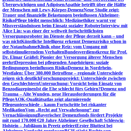
Übergewichtigen und Adipösen
Apathie betrifft über die Hälfte
der Menschen mit Lewy-Körper-Demenz
Neue Studie zeigt:
Trauer und finanzielle Belastungen beeinflussen Alzheimer-
Risiko
Pflege bleibt menschlich: Medizinethiker warnt vor
Missverständnissen beim Einsatz sozialer Roboter
Interview mit
Alice Lin: was einer der weltweit fortschrittlichsten
Versorgungsroboter im Dienste der Pflege derzeit kann – und
was nicht
Künstliche Intelligenz erkennt Demenzrisiko schon in
der Notaufnahme
Klinik ohne Reiz: vom Umgang mit
selbststimulierendem Verhalten
Bundesverdienstkreuz für Prof.
Dr. Elmar Gräßel: Pionier der Versorgung älterer Menschen
geehrt
Depression bei pflegenden Angehörigen: soziale
Bedingungen beeinflussen Risiko
Demenz in Nordrhein-
Westfalen: Über 380.000 Betroffene – regionale Unterschiede
zeigen sich deutlich
Forschungsprojekt: Unterschiede zwischen
den Geschlechtern
Untersuchung: Vorsicht beim Einsatz von
Benzodiazepinen
Ist die Ehe schlecht fürs Gehirn?
Demenz und
Trauma – Alte Wunden, neue Herausforderungen für die
Pflege
AOK-Qualitätsatlas zeigt alarmierende
Pflegeunterschiede – kaum Fortschritte bei riskanter
Medikation
Vom „Recht auf Verwahrlosung“ zur
Vernachlässigung
Bayerischer Demenzfonds fördert Projekte
mit rund 170.000 €
20 Jahre Alzheimer Gesellschaft Schleswig-
Holstein – Jubiläum in Preetz gefeiert
Erster Bluttest bei
Alzheimer-Verdacht zugelassen
BGH stärkt Rechte von