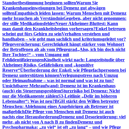
Standortbestimmung beginnen sollten
Warum Sie
Krankenhauseinweisungen bei Demenz gut abwägen
sollten
Empathisch leiden lassen: Warum Menschen mit Demenz
mehr brauchen als Verständnis
Gegeben, aber nicht genommen:
der stille Medikationsfehler
Neuer Alzheimer-Bluttest: Kann
man damit den Krankheitsbeginn vorhersagen?
Enkel betreuen
scheint gut fürs Gehirn zu sein
Verhalten verstehen und
handhaben – wie geht man sachlich und kriteriumsgeleitet vor?
Pflegeversicherung: Gerechtigkeit hängt stärker vom Wohnort
der Betroffenen ab als vom Pflegegrad
„Also, ich bin doch nicht
Ihre Tochter!“ – vom Umgang mit
Fehlidentifizierungen
Kindheit wirkt nach: Langzeitstudie über
Alzheimer-Risiko, Gefäßrisiken und „kognitive
Reserve“
Überforderung der Enkel: wie Pflegefachpersonen bei
Demenz unterstützen können
Verlegungsstress nach Umzug
oder Heimaufnahme – was ist normal und was ist zu tun?
Unsichtbarer Mehraufwand: Demenz ist im Krankenhaus
(auch) ein Steuerungsproblem
Sturzrisiko bei Demenz: Nicht
nur die Medikamente zählen
S3-Leitlinie „Delir im höheren
Lebensalter“: Was ist neu?
BGH stärkt den Willen betreuter
Menschen: Ablehnung eines Angehörigen als Betreuer ist
maßgeblich
Die Pflege von Menschen mit Demenz ist auch
nachts eine Herausforderung
Demenz und Desorientierung: viel
mehr, als nicht von A nach B zu finden
Demenz und
Psychopharmaka: „zu viel“ ist oft „zu lang“ – und wie Pflege