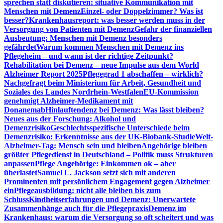
sprechen statt diskutieren: situative Kommunikation mit
Menschen mit Demenz
Einzel- oder Doppelzimmer? Was ist
besser?
Krankenhausreport: was besser werden muss in der
Versorgung von Patienten mit Demenz
Gefahr der finanziellen
Ausbeutung: Menschen mit Demenz besonders
gefährdet
Warum kommen Menschen mit Demenz ins
Pflegeheim – und wann ist der richtige Zeitpunkt?
Rehabilitation bei Demenz – neue Impulse aus dem World
Alzheimer Report 2025
Pflegegrad 1 abschaffen – wirklich?
Nachgefragt beim Ministerium für Arbeit, Gesundheit und
Soziales des Landes Nordrhein-Westfalen
EU-Kommission
genehmigt Alzheimer-Medikament mit
Donanemab
Hinlauftendenz bei Demenz: Was lässt bleiben?
Neues aus der Forschung: Alkohol und
Demenzrisiko
Geschlechtsspezifische Unterschiede beim
Demenzrisiko: Erkenntnisse aus der UK-Biobank-Studie
Welt-
Alzheimer-Tag: Mensch sein und bleiben
Angehörige bleiben
größter Pflegedienst in Deutschland – Politik muss Strukturen
anpassen
Pflege Angehörige: Einkommen ok – aber
überlastet
Samuel L. Jackson setzt sich mit anderen
Prominenten mit persönlichem Engagement gegen Alzheimer
ein
Pflegeausbildung: nicht alle bleiben bis zum
Schluss
Kindheitserfahrungen und Demenz: Unerwartete
Zusammenhänge auch für die Pflegepraxis
Demenz im
Krankenhaus: warum die Versorgung so oft scheitert und was