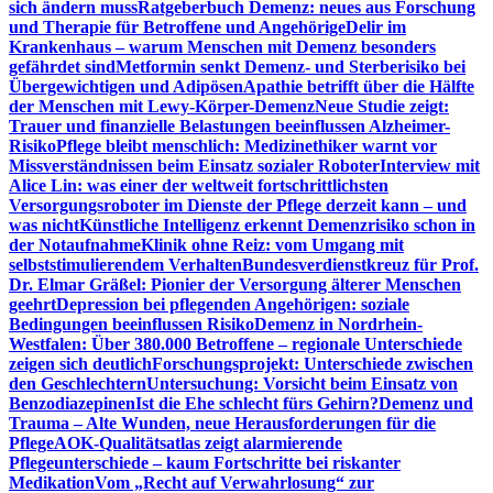
sich ändern muss
Ratgeberbuch Demenz: neues aus Forschung
und Therapie für Betroffene und Angehörige
Delir im
Krankenhaus – warum Menschen mit Demenz besonders
gefährdet sind
Metformin senkt Demenz- und Sterberisiko bei
Übergewichtigen und Adipösen
Apathie betrifft über die Hälfte
der Menschen mit Lewy-Körper-Demenz
Neue Studie zeigt:
Trauer und finanzielle Belastungen beeinflussen Alzheimer-
Risiko
Pflege bleibt menschlich: Medizinethiker warnt vor
Missverständnissen beim Einsatz sozialer Roboter
Interview mit
Alice Lin: was einer der weltweit fortschrittlichsten
Versorgungsroboter im Dienste der Pflege derzeit kann – und
was nicht
Künstliche Intelligenz erkennt Demenzrisiko schon in
der Notaufnahme
Klinik ohne Reiz: vom Umgang mit
selbststimulierendem Verhalten
Bundesverdienstkreuz für Prof.
Dr. Elmar Gräßel: Pionier der Versorgung älterer Menschen
geehrt
Depression bei pflegenden Angehörigen: soziale
Bedingungen beeinflussen Risiko
Demenz in Nordrhein-
Westfalen: Über 380.000 Betroffene – regionale Unterschiede
zeigen sich deutlich
Forschungsprojekt: Unterschiede zwischen
den Geschlechtern
Untersuchung: Vorsicht beim Einsatz von
Benzodiazepinen
Ist die Ehe schlecht fürs Gehirn?
Demenz und
Trauma – Alte Wunden, neue Herausforderungen für die
Pflege
AOK-Qualitätsatlas zeigt alarmierende
Pflegeunterschiede – kaum Fortschritte bei riskanter
Medikation
Vom „Recht auf Verwahrlosung“ zur