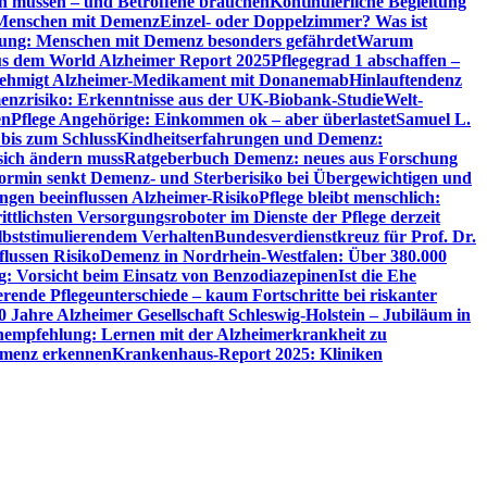
en müssen – und Betroffene brauchen
Kontinuierliche Begleitung
t Menschen mit Demenz
Einzel- oder Doppelzimmer? Was ist
utung: Menschen mit Demenz besonders gefährdet
Warum
aus dem World Alzheimer Report 2025
Pflegegrad 1 abschaffen –
ehmigt Alzheimer-Medikament mit Donanemab
Hinlauftendenz
menzrisiko: Erkenntnisse aus der UK-Biobank-Studie
Welt-
en
Pflege Angehörige: Einkommen ok – aber überlastet
Samuel L.
 bis zum Schluss
Kindheitserfahrungen und Demenz:
sich ändern muss
Ratgeberbuch Demenz: neues aus Forschung
ormin senkt Demenz- und Sterberisiko bei Übergewichtigen und
ungen beeinflussen Alzheimer-Risiko
Pflege bleibt menschlich:
rittlichsten Versorgungsroboter im Dienste der Pflege derzeit
lbststimulierendem Verhalten
Bundesverdienstkreuz für Prof. Dr.
flussen Risiko
Demenz in Nordrhein-Westfalen: Über 380.000
: Vorsicht beim Einsatz von Benzodiazepinen
Ist die Ehe
erende Pflegeunterschiede – kaum Fortschritte bei riskanter
0 Jahre Alzheimer Gesellschaft Schleswig-Holstein – Jubiläum in
empfehlung: Lernen mit der Alzheimerkrankheit zu
Demenz erkennen
Krankenhaus-Report 2025: Kliniken