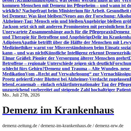
besser?
Krankenhausreport: was besser werden muss in der Ver
kommen Menschen mit Demenz ins Pflegeheim – und wann ist der
wirklich? Nachgefragt beim Ministerium für Arbeit, Gesundheit
bei Demenz: Was lässt bleiben?
Neues aus der Forschung: Alkoh
Alzheimer-Tag: Mensch sein und bleiben
Angehörige bleiben größ
Jackson setzt sich mit anderen Prominenten mit persönlichem E
Unerwartete Zusammenhänge auch für die Pflegepraxis
Demenz i
und Therapie für Betroffene und Angehörige
Delir im Krankenh
Adipösen
Apathie betrifft über die Hälfte der Menschen mit L
Medizinethiker warnt vor Missverständnissen beim Einsatz sozia
kann – und was nicht
Künstliche Intelligenz erkennt Demenzrisi
Elmar Gräßel: Pionier der Versorgung älterer Menschen geehrt
D
Betroffene – regionale Unterschiede zeigen sich deutlich
Forschun
schlecht fürs Gehirn?
Demenz und Trauma – Alte Wunden, neue H
Medikation
Vom „Recht auf Verwahrlosung“ zur Vernachlässig
Preetz gefeiert
Erster Bluttest bei Alzheimer-Verdacht zugelassen
leben
Lecanemab – einfach erklärt
Internationaler Tag der Pfleg
unzureichend vorbereitet auf steigende Zahl hochaltriger Patienten
Mo.. Juli 27th, 2026
Demenz im Krankenhaus
demenz-zeitung.de / demenz-im-krankenhaus.de / demenz-nrw.de