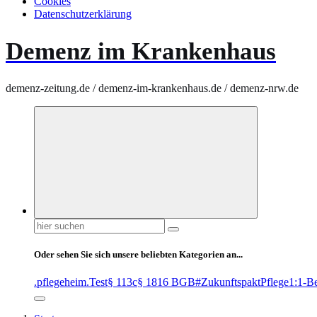
Cookies
Datenschutzerklärung
Demenz im Krankenhaus
demenz-zeitung.de / demenz-im-krankenhaus.de / demenz-nrw.de
Suchen
nach:
Oder sehen Sie sich unsere beliebten Kategorien an...
.pflegeheim
.Test
§ 113c
§ 1816 BGB
#ZukunftspaktPflege
1:1-B