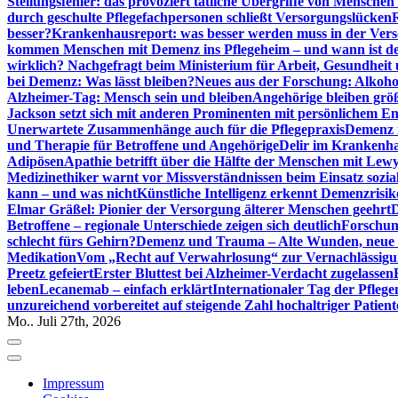
Stellungsfehler: das provoziert tätliche Übergriffe von Mensche
durch geschulte Pflegefachpersonen schließt Versorgungslücken
besser?
Krankenhausreport: was besser werden muss in der Ver
kommen Menschen mit Demenz ins Pflegeheim – und wann ist der
wirklich? Nachgefragt beim Ministerium für Arbeit, Gesundheit
bei Demenz: Was lässt bleiben?
Neues aus der Forschung: Alkoh
Alzheimer-Tag: Mensch sein und bleiben
Angehörige bleiben größ
Jackson setzt sich mit anderen Prominenten mit persönlichem E
Unerwartete Zusammenhänge auch für die Pflegepraxis
Demenz i
und Therapie für Betroffene und Angehörige
Delir im Krankenh
Adipösen
Apathie betrifft über die Hälfte der Menschen mit L
Medizinethiker warnt vor Missverständnissen beim Einsatz sozia
kann – und was nicht
Künstliche Intelligenz erkennt Demenzrisi
Elmar Gräßel: Pionier der Versorgung älterer Menschen geehrt
D
Betroffene – regionale Unterschiede zeigen sich deutlich
Forschun
schlecht fürs Gehirn?
Demenz und Trauma – Alte Wunden, neue H
Medikation
Vom „Recht auf Verwahrlosung“ zur Vernachlässig
Preetz gefeiert
Erster Bluttest bei Alzheimer-Verdacht zugelassen
leben
Lecanemab – einfach erklärt
Internationaler Tag der Pfleg
unzureichend vorbereitet auf steigende Zahl hochaltriger Patienten
Mo.. Juli 27th, 2026
Impressum