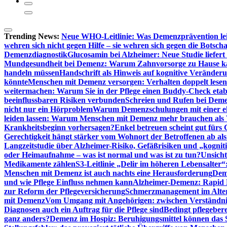
Trending News:
Neue WHO-Leitlinie: Was Demenzprävention lei
wehren sich nicht gegen Hilfe – sie wehren sich gegen die Botscha
Demenzdiagnostik
Glucosamin bei Alzheimer: Neue Studie liefer
Mundgesundheit bei Demenz: Warum Zahnvorsorge zu Hause
handeln müssen
Handschrift als Hinweis auf kognitive Veränder
könnte
Menschen mit Demenz versorgen: Verhalten doppelt lesen
weitermachen: Warum Sie in der Pflege einen Buddy-Check etabl
beeinflussbaren Risiken verbunden
Schreien und Rufen bei Demen
nicht nur ein Hörproblem
Warum Demenzschulungen mit einer eh
leiden lassen: Warum Menschen mit Demenz mehr brauchen als 
Krankheitsbeginn vorhersagen?
Enkel betreuen scheint gut fürs 
Gerechtigkeit hängt stärker vom Wohnort der Betroffenen ab al
Langzeitstudie über Alzheimer-Risiko, Gefäßrisiken und „kognit
oder Heimaufnahme – was ist normal und was ist zu tun?
Unsich
Medikamente zählen
S3-Leitlinie „Delir im höheren Lebensalter“
Menschen mit Demenz ist auch nachts eine Herausforderung
Deme
und wie Pflege Einfluss nehmen kann
Alzheimer-Demenz: Rapid Re
zur Reform der Pflegeversicherung
Schmerzmanagement im Alter n
mit Demenz
Vom Umgang mit Angehörigen: zwischen Verständni
Diagnosen auch ein Auftrag für die Pflege sind
Bedingt pflegebere
ganz anders?
Demenz im Hospiz: Beruhigungsmittel können das S