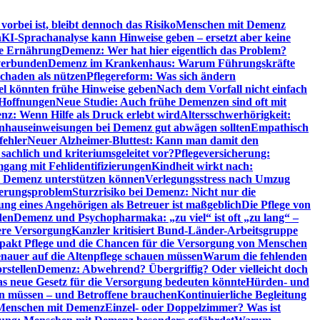
orbei ist, bleibt dennoch das Risiko
Menschen mit Demenz
n
KI-Sprachanalyse kann Hinweise geben – ersetzt aber keine
de Ernährung
Demenz: Wer hat hier eigentlich das Problem?
verbunden
Demenz im Krankenhaus: Warum Führungskräfte
chaden als nützen
Pflegereform: Was sich ändern
el könnten frühe Hinweise geben
Nach dem Vorfall nicht einfach
 Hoffnungen
Neue Studie: Auch frühe Demenzen sind oft mit
z: Wenn Hilfe als Druck erlebt wird
Altersschwerhörigkeit:
hauseinweisungen bei Demenz gut abwägen sollten
Empathisch
fehler
Neuer Alzheimer-Bluttest: Kann man damit den
achlich und kriteriumsgeleitet vor?
Pflegeversicherung:
mgang mit Fehlidentifizierungen
Kindheit wirkt nach:
i Demenz unterstützen können
Verlegungsstress nach Umzug
uerungsproblem
Sturzrisiko bei Demenz: Nicht nur die
ng eines Angehörigen als Betreuer ist maßgeblich
Die Pflege von
den
Demenz und Psychopharmaka: „zu viel“ ist oft „zu lang“ –
here Versorgung
Kanzler kritisiert Bund-Länder-Arbeitsgruppe
pakt Pflege und die Chancen für die Versorgung von Menschen
nauer auf die Altenpflege schauen müssen
Warum die fehlenden
rstellen
Demenz: Abwehrend? Übergriffig? Oder vielleicht doch
s neue Gesetz für die Versorgung bedeuten könnte
Hürden- und
en müssen – und Betroffene brauchen
Kontinuierliche Begleitung
t Menschen mit Demenz
Einzel- oder Doppelzimmer? Was ist