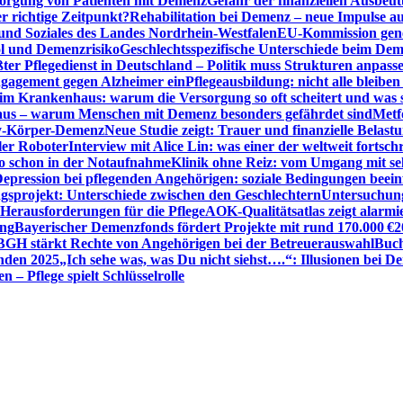
sorgung von Patienten mit Demenz
Gefahr der finanziellen Ausbe
 richtige Zeitpunkt?
Rehabilitation bei Demenz – neue Impulse 
 und Soziales des Landes Nordrhein-Westfalen
EU-Kommission gen
ol und Demenzrisiko
Geschlechtsspezifische Unterschiede beim De
ter Pflegedienst in Deutschland – Politik muss Strukturen anpass
ngagement gegen Alzheimer ein
Pflegeausbildung: nicht alle bleiben
m Krankenhaus: warum die Versorgung so oft scheitert und was 
aus – warum Menschen mit Demenz besonders gefährdet sind
Metf
ewy-Körper-Demenz
Neue Studie zeigt: Trauer und finanzielle Belast
ler Roboter
Interview mit Alice Lin: was einer der weltweit fortsch
ko schon in der Notaufnahme
Klinik ohne Reiz: vom Umgang mit se
epression bei pflegenden Angehörigen: soziale Bedingungen beein
gsprojekt: Unterschiede zwischen den Geschlechtern
Untersuchung
erausforderungen für die Pflege
AOK-Qualitätsatlas zeigt alarmi
ung
Bayerischer Demenzfonds fördert Projekte mit rund 170.000 €
2
BGH stärkt Rechte von Angehörigen bei der Betreuerauswahl
Buch
enden 2025
„Ich sehe was, was Du nicht siehst….“: Illusionen bei 
 – Pflege spielt Schlüsselrolle