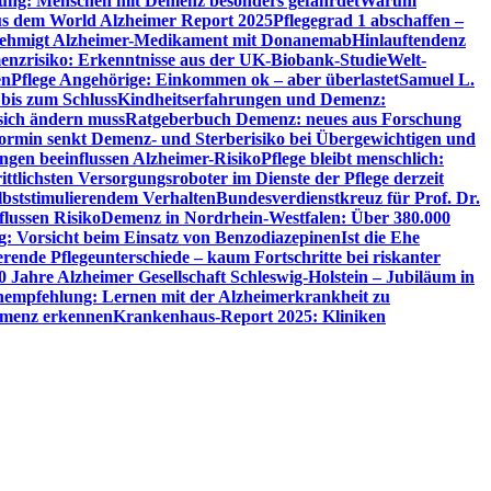
utung: Menschen mit Demenz besonders gefährdet
Warum
aus dem World Alzheimer Report 2025
Pflegegrad 1 abschaffen –
ehmigt Alzheimer-Medikament mit Donanemab
Hinlauftendenz
menzrisiko: Erkenntnisse aus der UK-Biobank-Studie
Welt-
en
Pflege Angehörige: Einkommen ok – aber überlastet
Samuel L.
 bis zum Schluss
Kindheitserfahrungen und Demenz:
sich ändern muss
Ratgeberbuch Demenz: neues aus Forschung
ormin senkt Demenz- und Sterberisiko bei Übergewichtigen und
ungen beeinflussen Alzheimer-Risiko
Pflege bleibt menschlich:
rittlichsten Versorgungsroboter im Dienste der Pflege derzeit
lbststimulierendem Verhalten
Bundesverdienstkreuz für Prof. Dr.
flussen Risiko
Demenz in Nordrhein-Westfalen: Über 380.000
: Vorsicht beim Einsatz von Benzodiazepinen
Ist die Ehe
erende Pflegeunterschiede – kaum Fortschritte bei riskanter
0 Jahre Alzheimer Gesellschaft Schleswig-Holstein – Jubiläum in
empfehlung: Lernen mit der Alzheimerkrankheit zu
Demenz erkennen
Krankenhaus-Report 2025: Kliniken