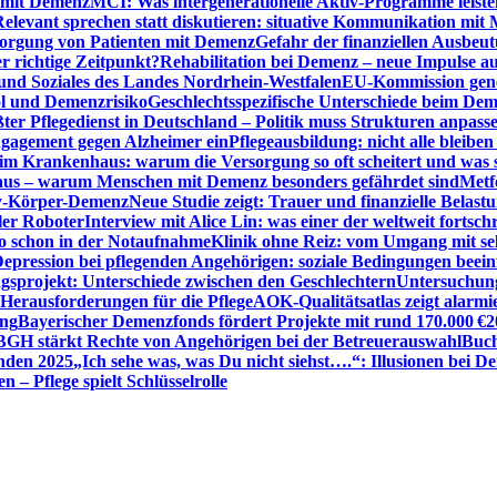
n mit Demenz
MCI: Was intergenerationelle Aktiv-Programme leist
Relevant sprechen statt diskutieren: situative Kommunikation mi
sorgung von Patienten mit Demenz
Gefahr der finanziellen Ausbe
 richtige Zeitpunkt?
Rehabilitation bei Demenz – neue Impulse 
 und Soziales des Landes Nordrhein-Westfalen
EU-Kommission gen
ol und Demenzrisiko
Geschlechtsspezifische Unterschiede beim De
ter Pflegedienst in Deutschland – Politik muss Strukturen anpass
ngagement gegen Alzheimer ein
Pflegeausbildung: nicht alle bleiben
m Krankenhaus: warum die Versorgung so oft scheitert und was 
aus – warum Menschen mit Demenz besonders gefährdet sind
Metf
ewy-Körper-Demenz
Neue Studie zeigt: Trauer und finanzielle Belast
ler Roboter
Interview mit Alice Lin: was einer der weltweit fortsch
ko schon in der Notaufnahme
Klinik ohne Reiz: vom Umgang mit se
epression bei pflegenden Angehörigen: soziale Bedingungen beein
gsprojekt: Unterschiede zwischen den Geschlechtern
Untersuchung
erausforderungen für die Pflege
AOK-Qualitätsatlas zeigt alarmi
ung
Bayerischer Demenzfonds fördert Projekte mit rund 170.000 €
2
BGH stärkt Rechte von Angehörigen bei der Betreuerauswahl
Buch
enden 2025
„Ich sehe was, was Du nicht siehst….“: Illusionen bei 
 – Pflege spielt Schlüsselrolle