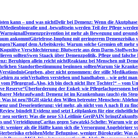
sten kann – und was nicht
Delir bei Demenz: Wenn die Akutphase v
ft
Medienbiografie und -bewußtsein werden Teil der Pflege werde
t Warnsignal
Demenzprävention ist mehr als Bewegung und gesun
 kaum ankommt
Gürtelrose-Impfung mit geringerem Demenzrisiko 
ungen?
Kampf dem Arbeitskreis: Warum solche Gremien oft mehr s
Kognitive Verschlechterung: Blutwerte aus dem Darm-Stoffwechs
ieren sollten
Swen Staack über Demenzpolitik, Pflege und falsche
z: Beruhigen allein reicht nicht
Reaktanz bei Menschen mit Demen
rlichen Standortbestimmung beginnen sollten
Warum Sie Kranken
Verständnis
Gegeben, aber nicht genommen: der stille Medikations
Gehirn zu sein
Verhalten verstehen und handhaben – wie geht man s
s vom Pflegegrad
„Also, ich bin doch nicht Ihre Tochter!“ – vom U
ive Reserve“
Überforderung der Enkel: wie Pflegefachpersonen be
tbarer Mehraufwand: Demenz ist im Krankenhaus (auch) ein Ste
: Was ist neu?
BGH stärkt den Willen betreuter Menschen: Ablehnu
nz und Desorientierung: viel mehr, als nicht von A nach B zu fin
view bündelt Evidenz und setzt Leitplanken für eine einheitlic
eu sortiert: Was die neue S3-Leitlinie GeriPAIN bringt
Zukunfts
s und Verteidigung
Caritas gegen Sawatzki-Schelte: Warum wir ge
it: weniger als die Hälfte kann sich die Versorgung Angehöriger vo
terberisiko erhöhen
Mehr Befugnisse, weniger Bürokratie: Was da