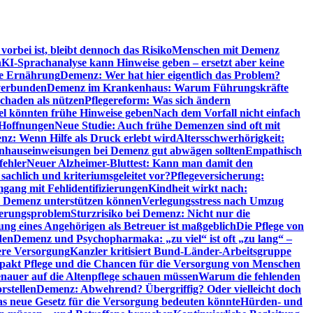
orbei ist, bleibt dennoch das Risiko
Menschen mit Demenz
n
KI-Sprachanalyse kann Hinweise geben – ersetzt aber keine
de Ernährung
Demenz: Wer hat hier eigentlich das Problem?
verbunden
Demenz im Krankenhaus: Warum Führungskräfte
chaden als nützen
Pflegereform: Was sich ändern
el könnten frühe Hinweise geben
Nach dem Vorfall nicht einfach
 Hoffnungen
Neue Studie: Auch frühe Demenzen sind oft mit
z: Wenn Hilfe als Druck erlebt wird
Altersschwerhörigkeit:
hauseinweisungen bei Demenz gut abwägen sollten
Empathisch
fehler
Neuer Alzheimer-Bluttest: Kann man damit den
achlich und kriteriumsgeleitet vor?
Pflegeversicherung:
mgang mit Fehlidentifizierungen
Kindheit wirkt nach:
i Demenz unterstützen können
Verlegungsstress nach Umzug
uerungsproblem
Sturzrisiko bei Demenz: Nicht nur die
ng eines Angehörigen als Betreuer ist maßgeblich
Die Pflege von
den
Demenz und Psychopharmaka: „zu viel“ ist oft „zu lang“ –
here Versorgung
Kanzler kritisiert Bund-Länder-Arbeitsgruppe
pakt Pflege und die Chancen für die Versorgung von Menschen
nauer auf die Altenpflege schauen müssen
Warum die fehlenden
rstellen
Demenz: Abwehrend? Übergriffig? Oder vielleicht doch
s neue Gesetz für die Versorgung bedeuten könnte
Hürden- und