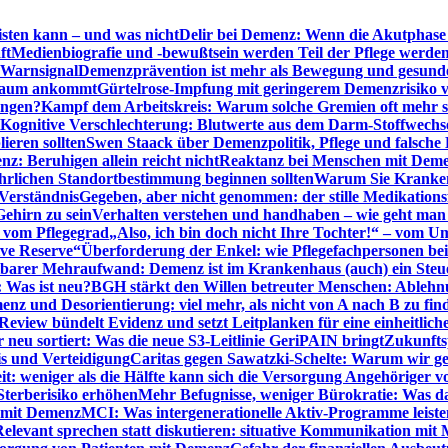
sten kann – und was nicht
Delir bei Demenz: Wenn die Akutphase v
ft
Medienbiografie und -bewußtsein werden Teil der Pflege werde
t Warnsignal
Demenzprävention ist mehr als Bewegung und gesun
 kaum ankommt
Gürtelrose-Impfung mit geringerem Demenzrisiko 
ungen?
Kampf dem Arbeitskreis: Warum solche Gremien oft mehr s
Kognitive Verschlechterung: Blutwerte aus dem Darm-Stoffwechs
ieren sollten
Swen Staack über Demenzpolitik, Pflege und falsche
z: Beruhigen allein reicht nicht
Reaktanz bei Menschen mit Demen
rlichen Standortbestimmung beginnen sollten
Warum Sie Kranken
Verständnis
Gegeben, aber nicht genommen: der stille Medikations
Gehirn zu sein
Verhalten verstehen und handhaben – wie geht man s
s vom Pflegegrad
„Also, ich bin doch nicht Ihre Tochter!“ – vom U
ive Reserve“
Überforderung der Enkel: wie Pflegefachpersonen be
tbarer Mehraufwand: Demenz ist im Krankenhaus (auch) ein Ste
: Was ist neu?
BGH stärkt den Willen betreuter Menschen: Ablehnu
nz und Desorientierung: viel mehr, als nicht von A nach B zu fin
view bündelt Evidenz und setzt Leitplanken für eine einheitlic
eu sortiert: Was die neue S3-Leitlinie GeriPAIN bringt
Zukunfts
s und Verteidigung
Caritas gegen Sawatzki-Schelte: Warum wir ge
it: weniger als die Hälfte kann sich die Versorgung Angehöriger vo
terberisiko erhöhen
Mehr Befugnisse, weniger Bürokratie: Was da
n mit Demenz
MCI: Was intergenerationelle Aktiv-Programme leist
Relevant sprechen statt diskutieren: situative Kommunikation mi