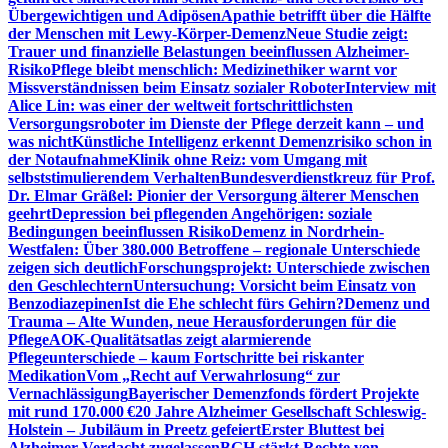
Übergewichtigen und Adipösen
Apathie betrifft über die Hälfte
der Menschen mit Lewy-Körper-Demenz
Neue Studie zeigt:
Trauer und finanzielle Belastungen beeinflussen Alzheimer-
Risiko
Pflege bleibt menschlich: Medizinethiker warnt vor
Missverständnissen beim Einsatz sozialer Roboter
Interview mit
Alice Lin: was einer der weltweit fortschrittlichsten
Versorgungsroboter im Dienste der Pflege derzeit kann – und
was nicht
Künstliche Intelligenz erkennt Demenzrisiko schon in
der Notaufnahme
Klinik ohne Reiz: vom Umgang mit
selbststimulierendem Verhalten
Bundesverdienstkreuz für Prof.
Dr. Elmar Gräßel: Pionier der Versorgung älterer Menschen
geehrt
Depression bei pflegenden Angehörigen: soziale
Bedingungen beeinflussen Risiko
Demenz in Nordrhein-
Westfalen: Über 380.000 Betroffene – regionale Unterschiede
zeigen sich deutlich
Forschungsprojekt: Unterschiede zwischen
den Geschlechtern
Untersuchung: Vorsicht beim Einsatz von
Benzodiazepinen
Ist die Ehe schlecht fürs Gehirn?
Demenz und
Trauma – Alte Wunden, neue Herausforderungen für die
Pflege
AOK-Qualitätsatlas zeigt alarmierende
Pflegeunterschiede – kaum Fortschritte bei riskanter
Medikation
Vom „Recht auf Verwahrlosung“ zur
Vernachlässigung
Bayerischer Demenzfonds fördert Projekte
mit rund 170.000 €
20 Jahre Alzheimer Gesellschaft Schleswig-
Holstein – Jubiläum in Preetz gefeiert
Erster Bluttest bei
Alzheimer-Verdacht zugelassen
BGH stärkt Rechte von