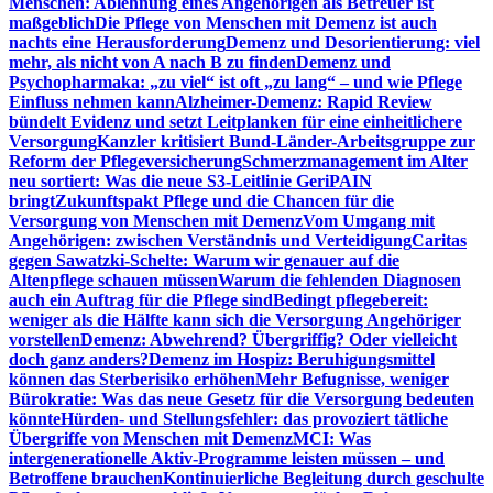
Menschen: Ablehnung eines Angehörigen als Betreuer ist
maßgeblich
Die Pflege von Menschen mit Demenz ist auch
nachts eine Herausforderung
Demenz und Desorientierung: viel
mehr, als nicht von A nach B zu finden
Demenz und
Psychopharmaka: „zu viel“ ist oft „zu lang“ – und wie Pflege
Einfluss nehmen kann
Alzheimer-Demenz: Rapid Review
bündelt Evidenz und setzt Leitplanken für eine einheitlichere
Versorgung
Kanzler kritisiert Bund-Länder-Arbeitsgruppe zur
Reform der Pflegeversicherung
Schmerzmanagement im Alter
neu sortiert: Was die neue S3-Leitlinie GeriPAIN
bringt
Zukunftspakt Pflege und die Chancen für die
Versorgung von Menschen mit Demenz
Vom Umgang mit
Angehörigen: zwischen Verständnis und Verteidigung
Caritas
gegen Sawatzki-Schelte: Warum wir genauer auf die
Altenpflege schauen müssen
Warum die fehlenden Diagnosen
auch ein Auftrag für die Pflege sind
Bedingt pflegebereit:
weniger als die Hälfte kann sich die Versorgung Angehöriger
vorstellen
Demenz: Abwehrend? Übergriffig? Oder vielleicht
doch ganz anders?
Demenz im Hospiz: Beruhigungsmittel
können das Sterberisiko erhöhen
Mehr Befugnisse, weniger
Bürokratie: Was das neue Gesetz für die Versorgung bedeuten
könnte
Hürden- und Stellungsfehler: das provoziert tätliche
Übergriffe von Menschen mit Demenz
MCI: Was
intergenerationelle Aktiv-Programme leisten müssen – und
Betroffene brauchen
Kontinuierliche Begleitung durch geschulte