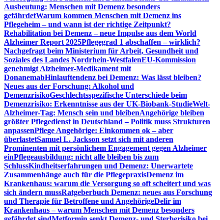
Ausbeutung: Menschen mit Demenz besonders
gefährdet
Warum kommen Menschen mit Demenz ins
Pflegeheim – und wann ist der richtige Zeitpunkt?
Rehabilitation bei Demenz – neue Impulse aus dem World
Alzheimer Report 2025
Pflegegrad 1 abschaffen – wirklich?
Nachgefragt beim Ministerium für Arbeit, Gesundheit und
Soziales des Landes Nordrhein-Westfalen
EU-Kommission
genehmigt Alzheimer-Medikament mit
Donanemab
Hinlauftendenz bei Demenz: Was lässt bleiben?
Neues aus der Forschung: Alkohol und
Demenzrisiko
Geschlechtsspezifische Unterschiede beim
Demenzrisiko: Erkenntnisse aus der UK-Biobank-Studie
Welt-
Alzheimer-Tag: Mensch sein und bleiben
Angehörige bleiben
größter Pflegedienst in Deutschland – Politik muss Strukturen
anpassen
Pflege Angehörige: Einkommen ok – aber
überlastet
Samuel L. Jackson setzt sich mit anderen
Prominenten mit persönlichem Engagement gegen Alzheimer
ein
Pflegeausbildung: nicht alle bleiben bis zum
Schluss
Kindheitserfahrungen und Demenz: Unerwartete
Zusammenhänge auch für die Pflegepraxis
Demenz im
Krankenhaus: warum die Versorgung so oft scheitert und was
sich ändern muss
Ratgeberbuch Demenz: neues aus Forschung
und Therapie für Betroffene und Angehörige
Delir im
Krankenhaus – warum Menschen mit Demenz besonders
gefährdet sind
Metformin senkt Demenz- und Sterberisiko bei