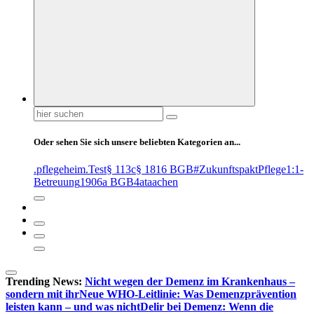
Suchen
nach:
Oder sehen Sie sich unsere beliebten Kategorien an...
.pflegeheim
.Test
§ 113c
§ 1816 BGB
#ZukunftspaktPflege
1:1-
Betreuung
1906a BGB
4at
aachen
Trending News:
Nicht wegen der Demenz im Krankenhaus –
sondern mit ihr
Neue WHO-Leitlinie: Was Demenzprävention
leisten kann – und was nicht
Delir bei Demenz: Wenn die