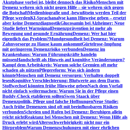
Akutphase vorbei ist, bleibt dennoch das Risiko
Menschen mit
Demenz wehren sich nicht gegen Hilfe – sie wehren sich gegen
die Botschaft
Medienbiografie und -bewußtsein werden Teil der
Pflege werden
KI-Sprachanalyse kann Hinweise geben – ersetzt
aber keine Demenzdiagnostik
Glucosamin bei Alzheimer: Neue
Studie liefert Warnsignal
Demenzprävention ist mehr als
Bewegung und gesunde Ernährung
Demenz: Wer hat hier
eigentlich das Problem?
Mundgesundheit bei Demenz: Warum
Zahnvorsorge zu Hause kaum ankommt
Gürtelrose-Impfung
mit geringerem Demenzrisiko verbunden
Demenz im
Krankenhaus: Warum Führungskräfte handeln
müssen
Handschrift als Hinweis auf kognitive Veränderungen?
Kampf dem Arbeitskreis: Warum solche Gremien oft mehr
schaden als nützen
Pflegereform: Was sich ändern
könnte
Menschen mit Demenz versorgen: Verhalten doppelt
lesen
Kognitive Verschlechterung: Blutwerte aus dem Darm-
Stoffwechsel könnten frühe Hinweise geben
Nach dem Vorfall
nicht einfach weitermachen: Warum Sie in der Pflege einen
Buddy-Check etablieren sollten
Swen Staack über
Demenzpolitik, Pflege und falsche Hoffnungen
Neue Studie:
Auch frühe Demenzen sind oft mit beeinflussbaren Risiken
verbunden
Schreien und Rufen bei Demenz: Beruhigen allein
reicht nicht
Reaktanz bei Menschen mit Demenz: Wenn Hilfe als
Druck erlebt wird
Altersschwerhörigkeit: nicht nur ein
Hörproblem
Warum Demenzschulungen mit einer ehrlichen