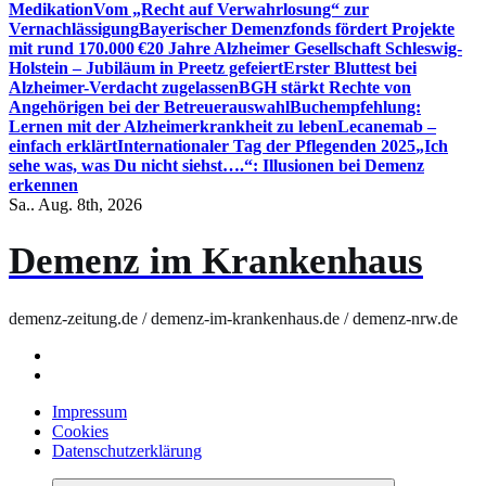
Medikation
Vom „Recht auf Verwahrlosung“ zur
Vernachlässigung
Bayerischer Demenzfonds fördert Projekte
mit rund 170.000 €
20 Jahre Alzheimer Gesellschaft Schleswig-
Holstein – Jubiläum in Preetz gefeiert
Erster Bluttest bei
Alzheimer-Verdacht zugelassen
BGH stärkt Rechte von
Angehörigen bei der Betreuerauswahl
Buchempfehlung:
Lernen mit der Alzheimerkrankheit zu leben
Lecanemab –
einfach erklärt
Internationaler Tag der Pflegenden 2025
„Ich
sehe was, was Du nicht siehst….“: Illusionen bei Demenz
erkennen
Sa.. Aug. 8th, 2026
Demenz im Krankenhaus
demenz-zeitung.de / demenz-im-krankenhaus.de / demenz-nrw.de
Impressum
Cookies
Datenschutzerklärung