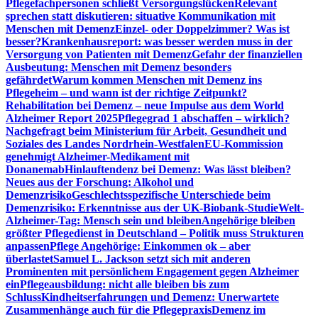
Pflegefachpersonen schließt Versorgungslücken
Relevant
sprechen statt diskutieren: situative Kommunikation mit
Menschen mit Demenz
Einzel- oder Doppelzimmer? Was ist
besser?
Krankenhausreport: was besser werden muss in der
Versorgung von Patienten mit Demenz
Gefahr der finanziellen
Ausbeutung: Menschen mit Demenz besonders
gefährdet
Warum kommen Menschen mit Demenz ins
Pflegeheim – und wann ist der richtige Zeitpunkt?
Rehabilitation bei Demenz – neue Impulse aus dem World
Alzheimer Report 2025
Pflegegrad 1 abschaffen – wirklich?
Nachgefragt beim Ministerium für Arbeit, Gesundheit und
Soziales des Landes Nordrhein-Westfalen
EU-Kommission
genehmigt Alzheimer-Medikament mit
Donanemab
Hinlauftendenz bei Demenz: Was lässt bleiben?
Neues aus der Forschung: Alkohol und
Demenzrisiko
Geschlechtsspezifische Unterschiede beim
Demenzrisiko: Erkenntnisse aus der UK-Biobank-Studie
Welt-
Alzheimer-Tag: Mensch sein und bleiben
Angehörige bleiben
größter Pflegedienst in Deutschland – Politik muss Strukturen
anpassen
Pflege Angehörige: Einkommen ok – aber
überlastet
Samuel L. Jackson setzt sich mit anderen
Prominenten mit persönlichem Engagement gegen Alzheimer
ein
Pflegeausbildung: nicht alle bleiben bis zum
Schluss
Kindheitserfahrungen und Demenz: Unerwartete
Zusammenhänge auch für die Pflegepraxis
Demenz im