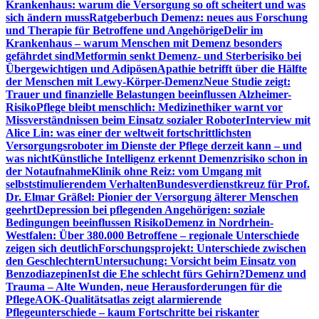
Krankenhaus: warum die Versorgung so oft scheitert und was
sich ändern muss
Ratgeberbuch Demenz: neues aus Forschung
und Therapie für Betroffene und Angehörige
Delir im
Krankenhaus – warum Menschen mit Demenz besonders
gefährdet sind
Metformin senkt Demenz- und Sterberisiko bei
Übergewichtigen und Adipösen
Apathie betrifft über die Hälfte
der Menschen mit Lewy-Körper-Demenz
Neue Studie zeigt:
Trauer und finanzielle Belastungen beeinflussen Alzheimer-
Risiko
Pflege bleibt menschlich: Medizinethiker warnt vor
Missverständnissen beim Einsatz sozialer Roboter
Interview mit
Alice Lin: was einer der weltweit fortschrittlichsten
Versorgungsroboter im Dienste der Pflege derzeit kann – und
was nicht
Künstliche Intelligenz erkennt Demenzrisiko schon in
der Notaufnahme
Klinik ohne Reiz: vom Umgang mit
selbststimulierendem Verhalten
Bundesverdienstkreuz für Prof.
Dr. Elmar Gräßel: Pionier der Versorgung älterer Menschen
geehrt
Depression bei pflegenden Angehörigen: soziale
Bedingungen beeinflussen Risiko
Demenz in Nordrhein-
Westfalen: Über 380.000 Betroffene – regionale Unterschiede
zeigen sich deutlich
Forschungsprojekt: Unterschiede zwischen
den Geschlechtern
Untersuchung: Vorsicht beim Einsatz von
Benzodiazepinen
Ist die Ehe schlecht fürs Gehirn?
Demenz und
Trauma – Alte Wunden, neue Herausforderungen für die
Pflege
AOK-Qualitätsatlas zeigt alarmierende
Pflegeunterschiede – kaum Fortschritte bei riskanter