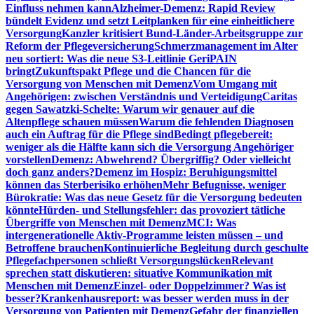
Einfluss nehmen kann
Alzheimer-Demenz: Rapid Review
bündelt Evidenz und setzt Leitplanken für eine einheitlichere
Versorgung
Kanzler kritisiert Bund-Länder-Arbeitsgruppe zur
Reform der Pflegeversicherung
Schmerzmanagement im Alter
neu sortiert: Was die neue S3-Leitlinie GeriPAIN
bringt
Zukunftspakt Pflege und die Chancen für die
Versorgung von Menschen mit Demenz
Vom Umgang mit
Angehörigen: zwischen Verständnis und Verteidigung
Caritas
gegen Sawatzki-Schelte: Warum wir genauer auf die
Altenpflege schauen müssen
Warum die fehlenden Diagnosen
auch ein Auftrag für die Pflege sind
Bedingt pflegebereit:
weniger als die Hälfte kann sich die Versorgung Angehöriger
vorstellen
Demenz: Abwehrend? Übergriffig? Oder vielleicht
doch ganz anders?
Demenz im Hospiz: Beruhigungsmittel
können das Sterberisiko erhöhen
Mehr Befugnisse, weniger
Bürokratie: Was das neue Gesetz für die Versorgung bedeuten
könnte
Hürden- und Stellungsfehler: das provoziert tätliche
Übergriffe von Menschen mit Demenz
MCI: Was
intergenerationelle Aktiv-Programme leisten müssen – und
Betroffene brauchen
Kontinuierliche Begleitung durch geschulte
Pflegefachpersonen schließt Versorgungslücken
Relevant
sprechen statt diskutieren: situative Kommunikation mit
Menschen mit Demenz
Einzel- oder Doppelzimmer? Was ist
besser?
Krankenhausreport: was besser werden muss in der
Versorgung von Patienten mit Demenz
Gefahr der finanziellen