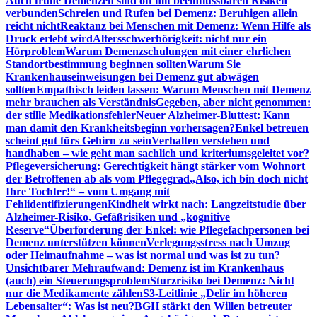
Auch frühe Demenzen sind oft mit beeinflussbaren Risiken
verbunden
Schreien und Rufen bei Demenz: Beruhigen allein
reicht nicht
Reaktanz bei Menschen mit Demenz: Wenn Hilfe als
Druck erlebt wird
Altersschwerhörigkeit: nicht nur ein
Hörproblem
Warum Demenzschulungen mit einer ehrlichen
Standortbestimmung beginnen sollten
Warum Sie
Krankenhauseinweisungen bei Demenz gut abwägen
sollten
Empathisch leiden lassen: Warum Menschen mit Demenz
mehr brauchen als Verständnis
Gegeben, aber nicht genommen:
der stille Medikationsfehler
Neuer Alzheimer-Bluttest: Kann
man damit den Krankheitsbeginn vorhersagen?
Enkel betreuen
scheint gut fürs Gehirn zu sein
Verhalten verstehen und
handhaben – wie geht man sachlich und kriteriumsgeleitet vor?
Pflegeversicherung: Gerechtigkeit hängt stärker vom Wohnort
der Betroffenen ab als vom Pflegegrad
„Also, ich bin doch nicht
Ihre Tochter!“ – vom Umgang mit
Fehlidentifizierungen
Kindheit wirkt nach: Langzeitstudie über
Alzheimer-Risiko, Gefäßrisiken und „kognitive
Reserve“
Überforderung der Enkel: wie Pflegefachpersonen bei
Demenz unterstützen können
Verlegungsstress nach Umzug
oder Heimaufnahme – was ist normal und was ist zu tun?
Unsichtbarer Mehraufwand: Demenz ist im Krankenhaus
(auch) ein Steuerungsproblem
Sturzrisiko bei Demenz: Nicht
nur die Medikamente zählen
S3-Leitlinie „Delir im höheren
Lebensalter“: Was ist neu?
BGH stärkt den Willen betreuter