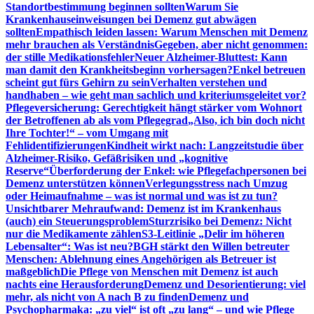
Standortbestimmung beginnen sollten
Warum Sie
Krankenhauseinweisungen bei Demenz gut abwägen
sollten
Empathisch leiden lassen: Warum Menschen mit Demenz
mehr brauchen als Verständnis
Gegeben, aber nicht genommen:
der stille Medikationsfehler
Neuer Alzheimer-Bluttest: Kann
man damit den Krankheitsbeginn vorhersagen?
Enkel betreuen
scheint gut fürs Gehirn zu sein
Verhalten verstehen und
handhaben – wie geht man sachlich und kriteriumsgeleitet vor?
Pflegeversicherung: Gerechtigkeit hängt stärker vom Wohnort
der Betroffenen ab als vom Pflegegrad
„Also, ich bin doch nicht
Ihre Tochter!“ – vom Umgang mit
Fehlidentifizierungen
Kindheit wirkt nach: Langzeitstudie über
Alzheimer-Risiko, Gefäßrisiken und „kognitive
Reserve“
Überforderung der Enkel: wie Pflegefachpersonen bei
Demenz unterstützen können
Verlegungsstress nach Umzug
oder Heimaufnahme – was ist normal und was ist zu tun?
Unsichtbarer Mehraufwand: Demenz ist im Krankenhaus
(auch) ein Steuerungsproblem
Sturzrisiko bei Demenz: Nicht
nur die Medikamente zählen
S3-Leitlinie „Delir im höheren
Lebensalter“: Was ist neu?
BGH stärkt den Willen betreuter
Menschen: Ablehnung eines Angehörigen als Betreuer ist
maßgeblich
Die Pflege von Menschen mit Demenz ist auch
nachts eine Herausforderung
Demenz und Desorientierung: viel
mehr, als nicht von A nach B zu finden
Demenz und
Psychopharmaka: „zu viel“ ist oft „zu lang“ – und wie Pflege