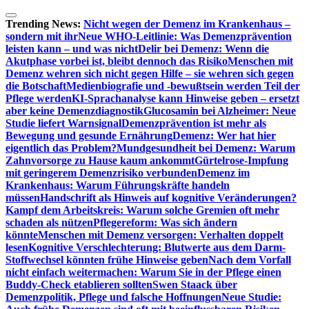
Zum
Inhalt
Trending News:
Nicht wegen der Demenz im Krankenhaus –
springen
sondern mit ihr
Neue WHO-Leitlinie: Was Demenzprävention
leisten kann – und was nicht
Delir bei Demenz: Wenn die
Akutphase vorbei ist, bleibt dennoch das Risiko
Menschen mit
Demenz wehren sich nicht gegen Hilfe – sie wehren sich gegen
die Botschaft
Medienbiografie und -bewußtsein werden Teil der
Pflege werden
KI-Sprachanalyse kann Hinweise geben – ersetzt
aber keine Demenzdiagnostik
Glucosamin bei Alzheimer: Neue
Studie liefert Warnsignal
Demenzprävention ist mehr als
Bewegung und gesunde Ernährung
Demenz: Wer hat hier
eigentlich das Problem?
Mundgesundheit bei Demenz: Warum
Zahnvorsorge zu Hause kaum ankommt
Gürtelrose-Impfung
mit geringerem Demenzrisiko verbunden
Demenz im
Krankenhaus: Warum Führungskräfte handeln
müssen
Handschrift als Hinweis auf kognitive Veränderungen?
Kampf dem Arbeitskreis: Warum solche Gremien oft mehr
schaden als nützen
Pflegereform: Was sich ändern
könnte
Menschen mit Demenz versorgen: Verhalten doppelt
lesen
Kognitive Verschlechterung: Blutwerte aus dem Darm-
Stoffwechsel könnten frühe Hinweise geben
Nach dem Vorfall
nicht einfach weitermachen: Warum Sie in der Pflege einen
Buddy-Check etablieren sollten
Swen Staack über
Demenzpolitik, Pflege und falsche Hoffnungen
Neue Studie: