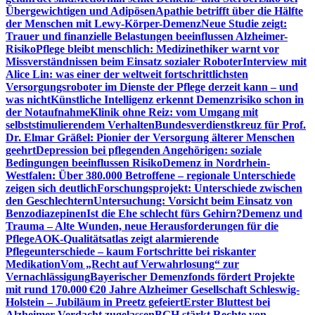
Übergewichtigen und Adipösen
Apathie betrifft über die Hälfte
der Menschen mit Lewy-Körper-Demenz
Neue Studie zeigt:
Trauer und finanzielle Belastungen beeinflussen Alzheimer-
Risiko
Pflege bleibt menschlich: Medizinethiker warnt vor
Missverständnissen beim Einsatz sozialer Roboter
Interview mit
Alice Lin: was einer der weltweit fortschrittlichsten
Versorgungsroboter im Dienste der Pflege derzeit kann – und
was nicht
Künstliche Intelligenz erkennt Demenzrisiko schon in
der Notaufnahme
Klinik ohne Reiz: vom Umgang mit
selbststimulierendem Verhalten
Bundesverdienstkreuz für Prof.
Dr. Elmar Gräßel: Pionier der Versorgung älterer Menschen
geehrt
Depression bei pflegenden Angehörigen: soziale
Bedingungen beeinflussen Risiko
Demenz in Nordrhein-
Westfalen: Über 380.000 Betroffene – regionale Unterschiede
zeigen sich deutlich
Forschungsprojekt: Unterschiede zwischen
den Geschlechtern
Untersuchung: Vorsicht beim Einsatz von
Benzodiazepinen
Ist die Ehe schlecht fürs Gehirn?
Demenz und
Trauma – Alte Wunden, neue Herausforderungen für die
Pflege
AOK-Qualitätsatlas zeigt alarmierende
Pflegeunterschiede – kaum Fortschritte bei riskanter
Medikation
Vom „Recht auf Verwahrlosung“ zur
Vernachlässigung
Bayerischer Demenzfonds fördert Projekte
mit rund 170.000 €
20 Jahre Alzheimer Gesellschaft Schleswig-
Holstein – Jubiläum in Preetz gefeiert
Erster Bluttest bei
Alzheimer-Verdacht zugelassen
BGH stärkt Rechte von