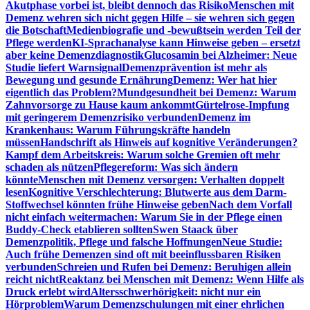
Akutphase vorbei ist, bleibt dennoch das Risiko
Menschen mit
Demenz wehren sich nicht gegen Hilfe – sie wehren sich gegen
die Botschaft
Medienbiografie und -bewußtsein werden Teil der
Pflege werden
KI-Sprachanalyse kann Hinweise geben – ersetzt
aber keine Demenzdiagnostik
Glucosamin bei Alzheimer: Neue
Studie liefert Warnsignal
Demenzprävention ist mehr als
Bewegung und gesunde Ernährung
Demenz: Wer hat hier
eigentlich das Problem?
Mundgesundheit bei Demenz: Warum
Zahnvorsorge zu Hause kaum ankommt
Gürtelrose-Impfung
mit geringerem Demenzrisiko verbunden
Demenz im
Krankenhaus: Warum Führungskräfte handeln
müssen
Handschrift als Hinweis auf kognitive Veränderungen?
Kampf dem Arbeitskreis: Warum solche Gremien oft mehr
schaden als nützen
Pflegereform: Was sich ändern
könnte
Menschen mit Demenz versorgen: Verhalten doppelt
lesen
Kognitive Verschlechterung: Blutwerte aus dem Darm-
Stoffwechsel könnten frühe Hinweise geben
Nach dem Vorfall
nicht einfach weitermachen: Warum Sie in der Pflege einen
Buddy-Check etablieren sollten
Swen Staack über
Demenzpolitik, Pflege und falsche Hoffnungen
Neue Studie:
Auch frühe Demenzen sind oft mit beeinflussbaren Risiken
verbunden
Schreien und Rufen bei Demenz: Beruhigen allein
reicht nicht
Reaktanz bei Menschen mit Demenz: Wenn Hilfe als
Druck erlebt wird
Altersschwerhörigkeit: nicht nur ein
Hörproblem
Warum Demenzschulungen mit einer ehrlichen