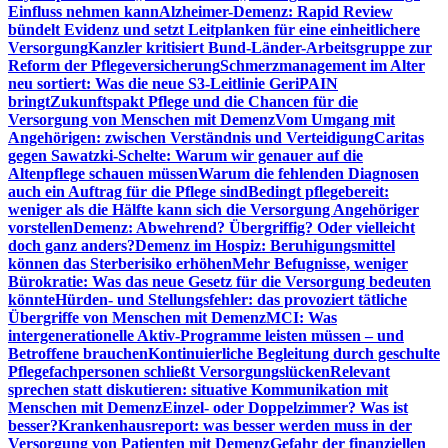
Einfluss nehmen kann
Alzheimer-Demenz: Rapid Review
bündelt Evidenz und setzt Leitplanken für eine einheitlichere
Versorgung
Kanzler kritisiert Bund-Länder-Arbeitsgruppe zur
Reform der Pflegeversicherung
Schmerzmanagement im Alter
neu sortiert: Was die neue S3-Leitlinie GeriPAIN
bringt
Zukunftspakt Pflege und die Chancen für die
Versorgung von Menschen mit Demenz
Vom Umgang mit
Angehörigen: zwischen Verständnis und Verteidigung
Caritas
gegen Sawatzki-Schelte: Warum wir genauer auf die
Altenpflege schauen müssen
Warum die fehlenden Diagnosen
auch ein Auftrag für die Pflege sind
Bedingt pflegebereit:
weniger als die Hälfte kann sich die Versorgung Angehöriger
vorstellen
Demenz: Abwehrend? Übergriffig? Oder vielleicht
doch ganz anders?
Demenz im Hospiz: Beruhigungsmittel
können das Sterberisiko erhöhen
Mehr Befugnisse, weniger
Bürokratie: Was das neue Gesetz für die Versorgung bedeuten
könnte
Hürden- und Stellungsfehler: das provoziert tätliche
Übergriffe von Menschen mit Demenz
MCI: Was
intergenerationelle Aktiv-Programme leisten müssen – und
Betroffene brauchen
Kontinuierliche Begleitung durch geschulte
Pflegefachpersonen schließt Versorgungslücken
Relevant
sprechen statt diskutieren: situative Kommunikation mit
Menschen mit Demenz
Einzel- oder Doppelzimmer? Was ist
besser?
Krankenhausreport: was besser werden muss in der
Versorgung von Patienten mit Demenz
Gefahr der finanziellen