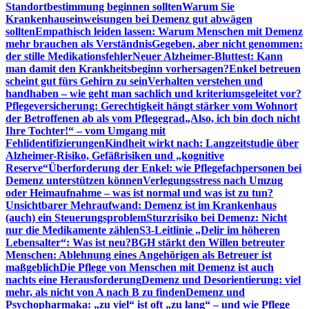
Standortbestimmung beginnen sollten
Warum Sie
Krankenhauseinweisungen bei Demenz gut abwägen
sollten
Empathisch leiden lassen: Warum Menschen mit Demenz
mehr brauchen als Verständnis
Gegeben, aber nicht genommen:
der stille Medikationsfehler
Neuer Alzheimer-Bluttest: Kann
man damit den Krankheitsbeginn vorhersagen?
Enkel betreuen
scheint gut fürs Gehirn zu sein
Verhalten verstehen und
handhaben – wie geht man sachlich und kriteriumsgeleitet vor?
Pflegeversicherung: Gerechtigkeit hängt stärker vom Wohnort
der Betroffenen ab als vom Pflegegrad
„Also, ich bin doch nicht
Ihre Tochter!“ – vom Umgang mit
Fehlidentifizierungen
Kindheit wirkt nach: Langzeitstudie über
Alzheimer-Risiko, Gefäßrisiken und „kognitive
Reserve“
Überforderung der Enkel: wie Pflegefachpersonen bei
Demenz unterstützen können
Verlegungsstress nach Umzug
oder Heimaufnahme – was ist normal und was ist zu tun?
Unsichtbarer Mehraufwand: Demenz ist im Krankenhaus
(auch) ein Steuerungsproblem
Sturzrisiko bei Demenz: Nicht
nur die Medikamente zählen
S3-Leitlinie „Delir im höheren
Lebensalter“: Was ist neu?
BGH stärkt den Willen betreuter
Menschen: Ablehnung eines Angehörigen als Betreuer ist
maßgeblich
Die Pflege von Menschen mit Demenz ist auch
nachts eine Herausforderung
Demenz und Desorientierung: viel
mehr, als nicht von A nach B zu finden
Demenz und
Psychopharmaka: „zu viel“ ist oft „zu lang“ – und wie Pflege