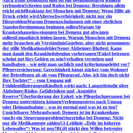
Auch frühe Demenzen sind oft mit beeinflussbaren Risiken
verbunden
Schreien und Rufen bei Demenz: Beruhigen allein
reicht nicht
Reaktanz bei Menschen mit Demenz: Wenn Hilfe als
Druck erlebt wird
Altersschwerhörigkeit: nicht nur ein
Hörproblem
Warum Demenzschulungen mit einer ehrlichen
Standortbestimmung beginnen sollten
Warum Sie
Krankenhauseinweisungen bei Demenz gut abwägen
sollten
Empathisch leiden lassen: Warum Menschen mit Demenz
mehr brauchen als Verständnis
Gegeben, aber nicht genommen:
der stille Medikationsfehler
Neuer Alzheimer-Bluttest: Kann
man damit den Krankheitsbeginn vorhersagen?
Enkel betreuen
scheint gut fürs Gehirn zu sein
Verhalten verstehen und
handhaben – wie geht man sachlich und kriteriumsgeleitet vor?
Pflegeversicherung: Gerechtigkeit hängt stärker vom Wohnort
der Betroffenen ab als vom Pflegegrad
„Also, ich bin doch nicht
Ihre Tochter!“ – vom Umgang mit
Fehlidentifizierungen
Kindheit wirkt nach: Langzeitstudie über
Alzheimer-Risiko, Gefäßrisiken und „kognitive
Reserve“
Überforderung der Enkel: wie Pflegefachpersonen bei
Demenz unterstützen können
Verlegungsstress nach Umzug
oder Heimaufnahme – was ist normal und was ist zu tun?
Unsichtbarer Mehraufwand: Demenz ist im Krankenhaus
(auch) ein Steuerungsproblem
Sturzrisiko bei Demenz: Nicht
nur die Medikamente zählen
S3-Leitlinie „Delir im höheren
Lebensalter“: Was ist neu?
BGH stärkt den Willen betreuter