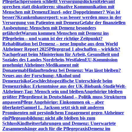
Pflegefachpersonen schließt Versorgungslücken
Relevant
sprechen statt diskutieren: situative Kommunikation mit
Menschen mit Demenz
Einzel- oder Doppelzimmer? Was ist
besser?
Krankenhausreport: was besser werden muss in der
Versorgung von Patienten mit Demenz
Gefahr der finanziellen
Ausbeutung: Menschen mit Demenz besonders
gefährdet
Warum kommen Menschen mit Demenz ins
Pflegeheim – und wann ist der richtige Zeitpunkt?
Rehabilitation bei Demenz – neue Impulse aus dem World
Alzheimer Report 2025
Pflegegrad 1 abschaffen – wirklich?
Nachgefragt beim Ministerium für Arbeit, Gesundheit und
Soziales des Landes Nordrhein-Westfalen
EU-Kommission
genehmigt Alzheimer-Medikament mit
Donanemab
Hinlauftendenz bei Demenz: Was lässt bleiben?
Neues aus der Forschung: Alkohol und
Demenzrisiko
Geschlechtsspezifische Unterschiede beim
Demenzrisiko: Erkenntnisse aus der UK-Biobank-Studie
Welt-
Alzheimer-Tag: Mensch sein und bleiben
Angehörige bleiben
größter Pflegedienst in Deutschland – Politik muss Strukturen
anpassen
Pflege Angehörige: Einkommen ok – aber
überlastet
Samuel L. Jackson setzt sich mit anderen
Prominenten mit persönlichem Engagement gegen Alzheimer
ein
Pflegeausbildung: nicht alle bleiben bis zum
Schluss
Kindheitserfahrungen und Demenz: Unerwartete
Zusammenhänge auch für die Pflegepraxis
Demenz im