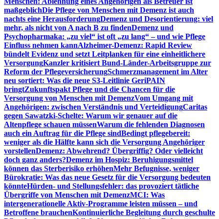
Menschen: Ablehnung eines Angehörigen als Betreuer ist
maßgeblich
Die Pflege von Menschen mit Demenz ist auch
nachts eine Herausforderung
Demenz und Desorientierung: viel
mehr, als nicht von A nach B zu finden
Demenz und
Psychopharmaka: „zu viel“ ist oft „zu lang“ – und wie Pflege
Einfluss nehmen kann
Alzheimer-Demenz: Rapid Review
bündelt Evidenz und setzt Leitplanken für eine einheitlichere
Versorgung
Kanzler kritisiert Bund-Länder-Arbeitsgruppe zur
Reform der Pflegeversicherung
Schmerzmanagement im Alter
neu sortiert: Was die neue S3-Leitlinie GeriPAIN
bringt
Zukunftspakt Pflege und die Chancen für die
Versorgung von Menschen mit Demenz
Vom Umgang mit
Angehörigen: zwischen Verständnis und Verteidigung
Caritas
gegen Sawatzki-Schelte: Warum wir genauer auf die
Altenpflege schauen müssen
Warum die fehlenden Diagnosen
auch ein Auftrag für die Pflege sind
Bedingt pflegebereit:
weniger als die Hälfte kann sich die Versorgung Angehöriger
vorstellen
Demenz: Abwehrend? Übergriffig? Oder vielleicht
doch ganz anders?
Demenz im Hospiz: Beruhigungsmittel
können das Sterberisiko erhöhen
Mehr Befugnisse, weniger
Bürokratie: Was das neue Gesetz für die Versorgung bedeuten
könnte
Hürden- und Stellungsfehler: das provoziert tätliche
Übergriffe von Menschen mit Demenz
MCI: Was
intergenerationelle Aktiv-Programme leisten müssen – und
Betroffene brauchen
Kontinuierliche Begleitung durch geschulte