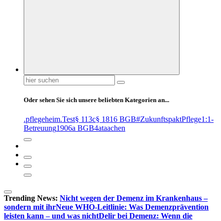
Suchen
nach:
Oder sehen Sie sich unsere beliebten Kategorien an...
.pflegeheim
.Test
§ 113c
§ 1816 BGB
#ZukunftspaktPflege
1:1-
Betreuung
1906a BGB
4at
aachen
Trending News:
Nicht wegen der Demenz im Krankenhaus –
sondern mit ihr
Neue WHO-Leitlinie: Was Demenzprävention
leisten kann – und was nicht
Delir bei Demenz: Wenn die