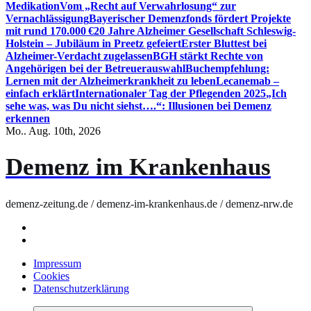
Medikation
Vom „Recht auf Verwahrlosung“ zur
Vernachlässigung
Bayerischer Demenzfonds fördert Projekte
mit rund 170.000 €
20 Jahre Alzheimer Gesellschaft Schleswig-
Holstein – Jubiläum in Preetz gefeiert
Erster Bluttest bei
Alzheimer-Verdacht zugelassen
BGH stärkt Rechte von
Angehörigen bei der Betreuerauswahl
Buchempfehlung:
Lernen mit der Alzheimerkrankheit zu leben
Lecanemab –
einfach erklärt
Internationaler Tag der Pflegenden 2025
„Ich
sehe was, was Du nicht siehst….“: Illusionen bei Demenz
erkennen
Mo.. Aug. 10th, 2026
Demenz im Krankenhaus
demenz-zeitung.de / demenz-im-krankenhaus.de / demenz-nrw.de
Impressum
Cookies
Datenschutzerklärung