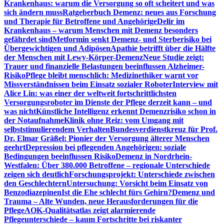
Krankenhaus: warum die Versorgung so oft scheitert und was
sich ändern muss
Ratgeberbuch Demenz: neues aus Forschung
und Therapie für Betroffene und Angehörige
Delir im
Krankenhaus – warum Menschen mit Demenz besonders
gefährdet sind
Metformin senkt Demenz- und Sterberisiko bei
Übergewichtigen und Adipösen
Apathie betrifft über die Hälfte
der Menschen mit Lewy-Körper-Demenz
Neue Studie zeigt:
Trauer und finanzielle Belastungen beeinflussen Alzheimer-
Risiko
Pflege bleibt menschlich: Medizinethiker warnt vor
Missverständnissen beim Einsatz sozialer Roboter
Interview mit
Alice Lin: was einer der weltweit fortschrittlichsten
Versorgungsroboter im Dienste der Pflege derzeit kann – und
was nicht
Künstliche Intelligenz erkennt Demenzrisiko schon in
der Notaufnahme
Klinik ohne Reiz: vom Umgang mit
selbststimulierendem Verhalten
Bundesverdienstkreuz für Prof.
Dr. Elmar Gräßel: Pionier der Versorgung älterer Menschen
geehrt
Depression bei pflegenden Angehörigen: soziale
Bedingungen beeinflussen Risiko
Demenz in Nordrhein-
Westfalen: Über 380.000 Betroffene – regionale Unterschiede
zeigen sich deutlich
Forschungsprojekt: Unterschiede zwischen
den Geschlechtern
Untersuchung: Vorsicht beim Einsatz von
Benzodiazepinen
Ist die Ehe schlecht fürs Gehirn?
Demenz und
Trauma – Alte Wunden, neue Herausforderungen für die
Pflege
AOK-Qualitätsatlas zeigt alarmierende
Pflegeunterschiede – kaum Fortschritte bei riskanter