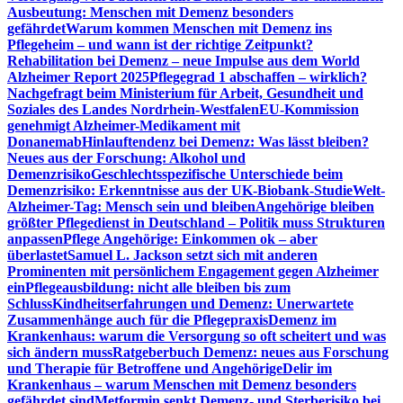
Ausbeutung: Menschen mit Demenz besonders
gefährdet
Warum kommen Menschen mit Demenz ins
Pflegeheim – und wann ist der richtige Zeitpunkt?
Rehabilitation bei Demenz – neue Impulse aus dem World
Alzheimer Report 2025
Pflegegrad 1 abschaffen – wirklich?
Nachgefragt beim Ministerium für Arbeit, Gesundheit und
Soziales des Landes Nordrhein-Westfalen
EU-Kommission
genehmigt Alzheimer-Medikament mit
Donanemab
Hinlauftendenz bei Demenz: Was lässt bleiben?
Neues aus der Forschung: Alkohol und
Demenzrisiko
Geschlechtsspezifische Unterschiede beim
Demenzrisiko: Erkenntnisse aus der UK-Biobank-Studie
Welt-
Alzheimer-Tag: Mensch sein und bleiben
Angehörige bleiben
größter Pflegedienst in Deutschland – Politik muss Strukturen
anpassen
Pflege Angehörige: Einkommen ok – aber
überlastet
Samuel L. Jackson setzt sich mit anderen
Prominenten mit persönlichem Engagement gegen Alzheimer
ein
Pflegeausbildung: nicht alle bleiben bis zum
Schluss
Kindheitserfahrungen und Demenz: Unerwartete
Zusammenhänge auch für die Pflegepraxis
Demenz im
Krankenhaus: warum die Versorgung so oft scheitert und was
sich ändern muss
Ratgeberbuch Demenz: neues aus Forschung
und Therapie für Betroffene und Angehörige
Delir im
Krankenhaus – warum Menschen mit Demenz besonders
gefährdet sind
Metformin senkt Demenz- und Sterberisiko bei