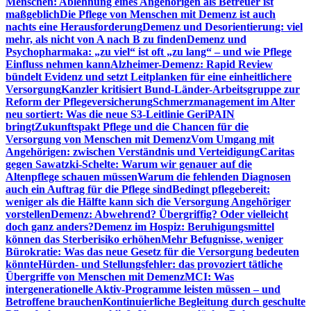
Menschen: Ablehnung eines Angehörigen als Betreuer ist
maßgeblich
Die Pflege von Menschen mit Demenz ist auch
nachts eine Herausforderung
Demenz und Desorientierung: viel
mehr, als nicht von A nach B zu finden
Demenz und
Psychopharmaka: „zu viel“ ist oft „zu lang“ – und wie Pflege
Einfluss nehmen kann
Alzheimer-Demenz: Rapid Review
bündelt Evidenz und setzt Leitplanken für eine einheitlichere
Versorgung
Kanzler kritisiert Bund-Länder-Arbeitsgruppe zur
Reform der Pflegeversicherung
Schmerzmanagement im Alter
neu sortiert: Was die neue S3-Leitlinie GeriPAIN
bringt
Zukunftspakt Pflege und die Chancen für die
Versorgung von Menschen mit Demenz
Vom Umgang mit
Angehörigen: zwischen Verständnis und Verteidigung
Caritas
gegen Sawatzki-Schelte: Warum wir genauer auf die
Altenpflege schauen müssen
Warum die fehlenden Diagnosen
auch ein Auftrag für die Pflege sind
Bedingt pflegebereit:
weniger als die Hälfte kann sich die Versorgung Angehöriger
vorstellen
Demenz: Abwehrend? Übergriffig? Oder vielleicht
doch ganz anders?
Demenz im Hospiz: Beruhigungsmittel
können das Sterberisiko erhöhen
Mehr Befugnisse, weniger
Bürokratie: Was das neue Gesetz für die Versorgung bedeuten
könnte
Hürden- und Stellungsfehler: das provoziert tätliche
Übergriffe von Menschen mit Demenz
MCI: Was
intergenerationelle Aktiv-Programme leisten müssen – und
Betroffene brauchen
Kontinuierliche Begleitung durch geschulte