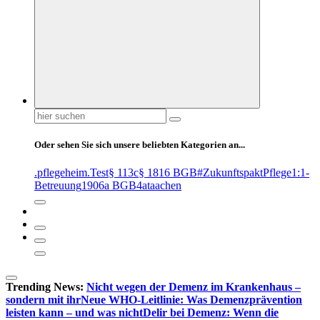
Suchen
nach:
Oder sehen Sie sich unsere beliebten Kategorien an...
.pflegeheim
.Test
§ 113c
§ 1816 BGB
#ZukunftspaktPflege
1:1-
Betreuung
1906a BGB
4at
aachen
Trending News:
Nicht wegen der Demenz im Krankenhaus –
sondern mit ihr
Neue WHO-Leitlinie: Was Demenzprävention
leisten kann – und was nicht
Delir bei Demenz: Wenn die