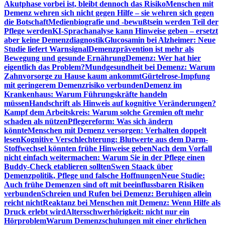
Akutphase vorbei ist, bleibt dennoch das Risiko
Menschen mit
Demenz wehren sich nicht gegen Hilfe – sie wehren sich gegen
die Botschaft
Medienbiografie und -bewußtsein werden Teil der
Pflege werden
KI-Sprachanalyse kann Hinweise geben – ersetzt
aber keine Demenzdiagnostik
Glucosamin bei Alzheimer: Neue
Studie liefert Warnsignal
Demenzprävention ist mehr als
Bewegung und gesunde Ernährung
Demenz: Wer hat hier
eigentlich das Problem?
Mundgesundheit bei Demenz: Warum
Zahnvorsorge zu Hause kaum ankommt
Gürtelrose-Impfung
mit geringerem Demenzrisiko verbunden
Demenz im
Krankenhaus: Warum Führungskräfte handeln
müssen
Handschrift als Hinweis auf kognitive Veränderungen?
Kampf dem Arbeitskreis: Warum solche Gremien oft mehr
schaden als nützen
Pflegereform: Was sich ändern
könnte
Menschen mit Demenz versorgen: Verhalten doppelt
lesen
Kognitive Verschlechterung: Blutwerte aus dem Darm-
Stoffwechsel könnten frühe Hinweise geben
Nach dem Vorfall
nicht einfach weitermachen: Warum Sie in der Pflege einen
Buddy-Check etablieren sollten
Swen Staack über
Demenzpolitik, Pflege und falsche Hoffnungen
Neue Studie:
Auch frühe Demenzen sind oft mit beeinflussbaren Risiken
verbunden
Schreien und Rufen bei Demenz: Beruhigen allein
reicht nicht
Reaktanz bei Menschen mit Demenz: Wenn Hilfe als
Druck erlebt wird
Altersschwerhörigkeit: nicht nur ein
Hörproblem
Warum Demenzschulungen mit einer ehrlichen