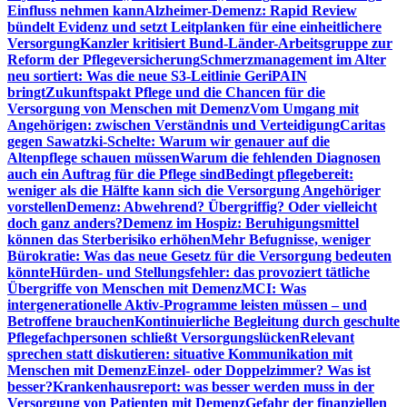
Einfluss nehmen kann
Alzheimer-Demenz: Rapid Review
bündelt Evidenz und setzt Leitplanken für eine einheitlichere
Versorgung
Kanzler kritisiert Bund-Länder-Arbeitsgruppe zur
Reform der Pflegeversicherung
Schmerzmanagement im Alter
neu sortiert: Was die neue S3-Leitlinie GeriPAIN
bringt
Zukunftspakt Pflege und die Chancen für die
Versorgung von Menschen mit Demenz
Vom Umgang mit
Angehörigen: zwischen Verständnis und Verteidigung
Caritas
gegen Sawatzki-Schelte: Warum wir genauer auf die
Altenpflege schauen müssen
Warum die fehlenden Diagnosen
auch ein Auftrag für die Pflege sind
Bedingt pflegebereit:
weniger als die Hälfte kann sich die Versorgung Angehöriger
vorstellen
Demenz: Abwehrend? Übergriffig? Oder vielleicht
doch ganz anders?
Demenz im Hospiz: Beruhigungsmittel
können das Sterberisiko erhöhen
Mehr Befugnisse, weniger
Bürokratie: Was das neue Gesetz für die Versorgung bedeuten
könnte
Hürden- und Stellungsfehler: das provoziert tätliche
Übergriffe von Menschen mit Demenz
MCI: Was
intergenerationelle Aktiv-Programme leisten müssen – und
Betroffene brauchen
Kontinuierliche Begleitung durch geschulte
Pflegefachpersonen schließt Versorgungslücken
Relevant
sprechen statt diskutieren: situative Kommunikation mit
Menschen mit Demenz
Einzel- oder Doppelzimmer? Was ist
besser?
Krankenhausreport: was besser werden muss in der
Versorgung von Patienten mit Demenz
Gefahr der finanziellen