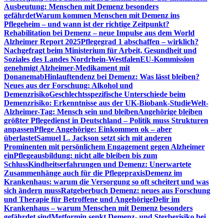
Ausbeutung: Menschen mit Demenz besonders
gefährdet
Warum kommen Menschen mit Demenz ins
Pflegeheim – und wann ist der richtige Zeitpunkt?
Rehabilitation bei Demenz – neue Impulse aus dem World
Alzheimer Report 2025
Pflegegrad 1 abschaffen – wirklich?
Nachgefragt beim Ministerium für Arbeit, Gesundheit und
Soziales des Landes Nordrhein-Westfalen
EU-Kommission
genehmigt Alzheimer-Medikament mit
Donanemab
Hinlauftendenz bei Demenz: Was lässt bleiben?
Neues aus der Forschung: Alkohol und
Demenzrisiko
Geschlechtsspezifische Unterschiede beim
Demenzrisiko: Erkenntnisse aus der UK-Biobank-Studie
Welt-
Alzheimer-Tag: Mensch sein und bleiben
Angehörige bleiben
größter Pflegedienst in Deutschland – Politik muss Strukturen
anpassen
Pflege Angehörige: Einkommen ok – aber
überlastet
Samuel L. Jackson setzt sich mit anderen
Prominenten mit persönlichem Engagement gegen Alzheimer
ein
Pflegeausbildung: nicht alle bleiben bis zum
Schluss
Kindheitserfahrungen und Demenz: Unerwartete
Zusammenhänge auch für die Pflegepraxis
Demenz im
Krankenhaus: warum die Versorgung so oft scheitert und was
sich ändern muss
Ratgeberbuch Demenz: neues aus Forschung
und Therapie für Betroffene und Angehörige
Delir im
Krankenhaus – warum Menschen mit Demenz besonders
gefährdet sind
Metformin senkt Demenz- und Sterberisiko bei