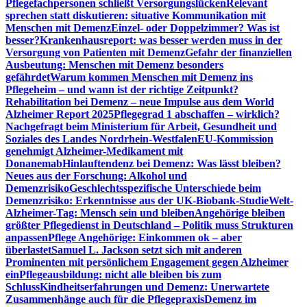
Pflegefachpersonen schließt Versorgungslücken
Relevant
sprechen statt diskutieren: situative Kommunikation mit
Menschen mit Demenz
Einzel- oder Doppelzimmer? Was ist
besser?
Krankenhausreport: was besser werden muss in der
Versorgung von Patienten mit Demenz
Gefahr der finanziellen
Ausbeutung: Menschen mit Demenz besonders
gefährdet
Warum kommen Menschen mit Demenz ins
Pflegeheim – und wann ist der richtige Zeitpunkt?
Rehabilitation bei Demenz – neue Impulse aus dem World
Alzheimer Report 2025
Pflegegrad 1 abschaffen – wirklich?
Nachgefragt beim Ministerium für Arbeit, Gesundheit und
Soziales des Landes Nordrhein-Westfalen
EU-Kommission
genehmigt Alzheimer-Medikament mit
Donanemab
Hinlauftendenz bei Demenz: Was lässt bleiben?
Neues aus der Forschung: Alkohol und
Demenzrisiko
Geschlechtsspezifische Unterschiede beim
Demenzrisiko: Erkenntnisse aus der UK-Biobank-Studie
Welt-
Alzheimer-Tag: Mensch sein und bleiben
Angehörige bleiben
größter Pflegedienst in Deutschland – Politik muss Strukturen
anpassen
Pflege Angehörige: Einkommen ok – aber
überlastet
Samuel L. Jackson setzt sich mit anderen
Prominenten mit persönlichem Engagement gegen Alzheimer
ein
Pflegeausbildung: nicht alle bleiben bis zum
Schluss
Kindheitserfahrungen und Demenz: Unerwartete
Zusammenhänge auch für die Pflegepraxis
Demenz im