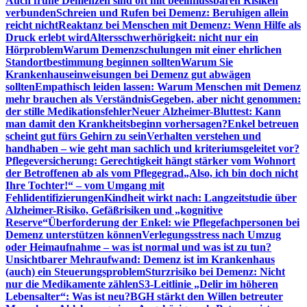
Auch frühe Demenzen sind oft mit beeinflussbaren Risiken
verbunden
Schreien und Rufen bei Demenz: Beruhigen allein
reicht nicht
Reaktanz bei Menschen mit Demenz: Wenn Hilfe als
Druck erlebt wird
Altersschwerhörigkeit: nicht nur ein
Hörproblem
Warum Demenzschulungen mit einer ehrlichen
Standortbestimmung beginnen sollten
Warum Sie
Krankenhauseinweisungen bei Demenz gut abwägen
sollten
Empathisch leiden lassen: Warum Menschen mit Demenz
mehr brauchen als Verständnis
Gegeben, aber nicht genommen:
der stille Medikationsfehler
Neuer Alzheimer-Bluttest: Kann
man damit den Krankheitsbeginn vorhersagen?
Enkel betreuen
scheint gut fürs Gehirn zu sein
Verhalten verstehen und
handhaben – wie geht man sachlich und kriteriumsgeleitet vor?
Pflegeversicherung: Gerechtigkeit hängt stärker vom Wohnort
der Betroffenen ab als vom Pflegegrad
„Also, ich bin doch nicht
Ihre Tochter!“ – vom Umgang mit
Fehlidentifizierungen
Kindheit wirkt nach: Langzeitstudie über
Alzheimer-Risiko, Gefäßrisiken und „kognitive
Reserve“
Überforderung der Enkel: wie Pflegefachpersonen bei
Demenz unterstützen können
Verlegungsstress nach Umzug
oder Heimaufnahme – was ist normal und was ist zu tun?
Unsichtbarer Mehraufwand: Demenz ist im Krankenhaus
(auch) ein Steuerungsproblem
Sturzrisiko bei Demenz: Nicht
nur die Medikamente zählen
S3-Leitlinie „Delir im höheren
Lebensalter“: Was ist neu?
BGH stärkt den Willen betreuter