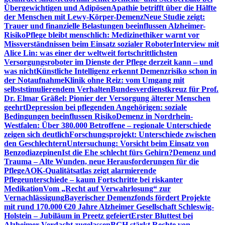
Übergewichtigen und Adipösen
Apathie betrifft über die Hälfte
der Menschen mit Lewy-Körper-Demenz
Neue Studie zeigt:
Trauer und finanzielle Belastungen beeinflussen Alzheimer-
Risiko
Pflege bleibt menschlich: Medizinethiker warnt vor
Missverständnissen beim Einsatz sozialer Roboter
Interview mit
Alice Lin: was einer der weltweit fortschrittlichsten
Versorgungsroboter im Dienste der Pflege derzeit kann – und
was nicht
Künstliche Intelligenz erkennt Demenzrisiko schon in
der Notaufnahme
Klinik ohne Reiz: vom Umgang mit
selbststimulierendem Verhalten
Bundesverdienstkreuz für Prof.
Dr. Elmar Gräßel: Pionier der Versorgung älterer Menschen
geehrt
Depression bei pflegenden Angehörigen: soziale
Bedingungen beeinflussen Risiko
Demenz in Nordrhein-
Westfalen: Über 380.000 Betroffene – regionale Unterschiede
zeigen sich deutlich
Forschungsprojekt: Unterschiede zwischen
den Geschlechtern
Untersuchung: Vorsicht beim Einsatz von
Benzodiazepinen
Ist die Ehe schlecht fürs Gehirn?
Demenz und
Trauma – Alte Wunden, neue Herausforderungen für die
Pflege
AOK-Qualitätsatlas zeigt alarmierende
Pflegeunterschiede – kaum Fortschritte bei riskanter
Medikation
Vom „Recht auf Verwahrlosung“ zur
Vernachlässigung
Bayerischer Demenzfonds fördert Projekte
mit rund 170.000 €
20 Jahre Alzheimer Gesellschaft Schleswig-
Holstein – Jubiläum in Preetz gefeiert
Erster Bluttest bei
Alzheimer-Verdacht zugelassen
BGH stärkt Rechte von