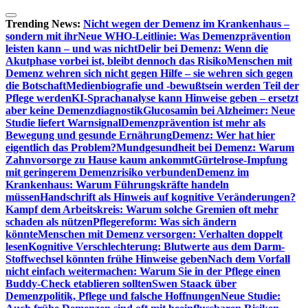
Zum
Inhalt
Trending News:
Nicht wegen der Demenz im Krankenhaus –
springen
sondern mit ihr
Neue WHO-Leitlinie: Was Demenzprävention
leisten kann – und was nicht
Delir bei Demenz: Wenn die
Akutphase vorbei ist, bleibt dennoch das Risiko
Menschen mit
Demenz wehren sich nicht gegen Hilfe – sie wehren sich gegen
die Botschaft
Medienbiografie und -bewußtsein werden Teil der
Pflege werden
KI-Sprachanalyse kann Hinweise geben – ersetzt
aber keine Demenzdiagnostik
Glucosamin bei Alzheimer: Neue
Studie liefert Warnsignal
Demenzprävention ist mehr als
Bewegung und gesunde Ernährung
Demenz: Wer hat hier
eigentlich das Problem?
Mundgesundheit bei Demenz: Warum
Zahnvorsorge zu Hause kaum ankommt
Gürtelrose-Impfung
mit geringerem Demenzrisiko verbunden
Demenz im
Krankenhaus: Warum Führungskräfte handeln
müssen
Handschrift als Hinweis auf kognitive Veränderungen?
Kampf dem Arbeitskreis: Warum solche Gremien oft mehr
schaden als nützen
Pflegereform: Was sich ändern
könnte
Menschen mit Demenz versorgen: Verhalten doppelt
lesen
Kognitive Verschlechterung: Blutwerte aus dem Darm-
Stoffwechsel könnten frühe Hinweise geben
Nach dem Vorfall
nicht einfach weitermachen: Warum Sie in der Pflege einen
Buddy-Check etablieren sollten
Swen Staack über
Demenzpolitik, Pflege und falsche Hoffnungen
Neue Studie: