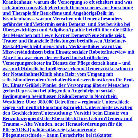
Krankenhaus: warum die Versorgung so oft scheitert und was
sich ändern muss
Ratgeberbuch Demenz: neues aus Forschung
und Therapie für Betroffene und Angehörige
Delir im
Krankenhaus – warum Menschen mit Demenz besonders
gefährdet sind
Metformin senkt Demenz- und Sterberisiko bei
Übergewichtigen und Adipösen
Apathie betrifft über die Hälfte
der Menschen mit Lewy-Körper-Demenz
Neue Studie zeigt:
Trauer und finanzielle Belastungen beeinflussen Alzheimer-
Risiko
Pflege bleibt menschlich: Medizinethiker warnt vor
Missverständnissen beim Einsatz sozialer Roboter
Interview mit
Alice Lin: was einer der weltweit fortschrittlichsten
Versorgungsroboter im Dienste der Pflege derzeit kann – und
was nicht
Künstliche Intelligenz erkennt Demenzrisiko schon in
der Notaufnahme
Klinik ohne Reiz: vom Umgang mit
selbststimulierendem Verhalten
Bundesverdienstkreuz für Prof.
Dr. Elmar Gräßel: Pionier der Versorgung älterer Menschen
geehrt
Depression bei pflegenden Angehörigen: soziale
Bedingungen beeinflussen Risiko
Demenz in Nordrhein-
Westfalen: Über 380.000 Betroffene – regionale Unterschiede
zeigen sich deutlich
Forschungsprojekt: Unterschiede zwischen
den Geschlechtern
Untersuchung: Vorsicht beim Einsatz von
Benzodiazepinen
Ist die Ehe schlecht fürs Gehirn?
Demenz und
Trauma – Alte Wunden, neue Herausforderungen für die
Pflege
AOK-Qualitätsatlas zeigt alarmierende
Pflegeunterschiede – kaum Fortschritte bei riskanter