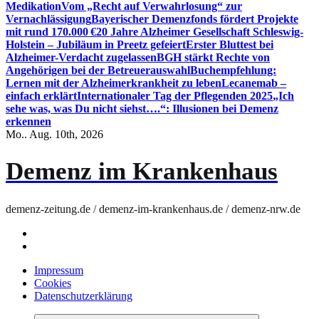
Medikation
Vom „Recht auf Verwahrlosung“ zur
Vernachlässigung
Bayerischer Demenzfonds fördert Projekte
mit rund 170.000 €
20 Jahre Alzheimer Gesellschaft Schleswig-
Holstein – Jubiläum in Preetz gefeiert
Erster Bluttest bei
Alzheimer-Verdacht zugelassen
BGH stärkt Rechte von
Angehörigen bei der Betreuerauswahl
Buchempfehlung:
Lernen mit der Alzheimerkrankheit zu leben
Lecanemab –
einfach erklärt
Internationaler Tag der Pflegenden 2025
„Ich
sehe was, was Du nicht siehst….“: Illusionen bei Demenz
erkennen
Mo.. Aug. 10th, 2026
Demenz im Krankenhaus
demenz-zeitung.de / demenz-im-krankenhaus.de / demenz-nrw.de
Impressum
Cookies
Datenschutzerklärung