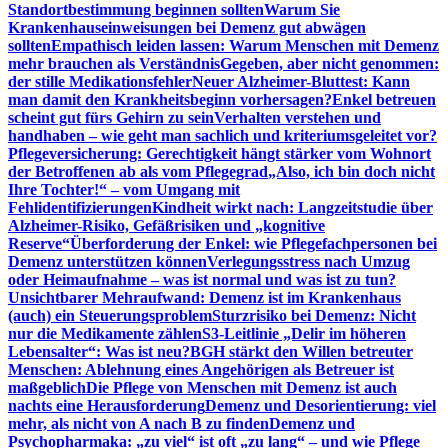
Standortbestimmung beginnen sollten
Warum Sie
Krankenhauseinweisungen bei Demenz gut abwägen
sollten
Empathisch leiden lassen: Warum Menschen mit Demenz
mehr brauchen als Verständnis
Gegeben, aber nicht genommen:
der stille Medikationsfehler
Neuer Alzheimer-Bluttest: Kann
man damit den Krankheitsbeginn vorhersagen?
Enkel betreuen
scheint gut fürs Gehirn zu sein
Verhalten verstehen und
handhaben – wie geht man sachlich und kriteriumsgeleitet vor?
Pflegeversicherung: Gerechtigkeit hängt stärker vom Wohnort
der Betroffenen ab als vom Pflegegrad
„Also, ich bin doch nicht
Ihre Tochter!“ – vom Umgang mit
Fehlidentifizierungen
Kindheit wirkt nach: Langzeitstudie über
Alzheimer-Risiko, Gefäßrisiken und „kognitive
Reserve“
Überforderung der Enkel: wie Pflegefachpersonen bei
Demenz unterstützen können
Verlegungsstress nach Umzug
oder Heimaufnahme – was ist normal und was ist zu tun?
Unsichtbarer Mehraufwand: Demenz ist im Krankenhaus
(auch) ein Steuerungsproblem
Sturzrisiko bei Demenz: Nicht
nur die Medikamente zählen
S3-Leitlinie „Delir im höheren
Lebensalter“: Was ist neu?
BGH stärkt den Willen betreuter
Menschen: Ablehnung eines Angehörigen als Betreuer ist
maßgeblich
Die Pflege von Menschen mit Demenz ist auch
nachts eine Herausforderung
Demenz und Desorientierung: viel
mehr, als nicht von A nach B zu finden
Demenz und
Psychopharmaka: „zu viel“ ist oft „zu lang“ – und wie Pflege