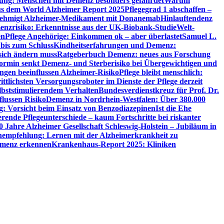
utung: Menschen mit Demenz besonders gefährdet
Warum
aus dem World Alzheimer Report 2025
Pflegegrad 1 abschaffen –
ehmigt Alzheimer-Medikament mit Donanemab
Hinlauftendenz
menzrisiko: Erkenntnisse aus der UK-Biobank-Studie
Welt-
en
Pflege Angehörige: Einkommen ok – aber überlastet
Samuel L.
 bis zum Schluss
Kindheitserfahrungen und Demenz:
sich ändern muss
Ratgeberbuch Demenz: neues aus Forschung
ormin senkt Demenz- und Sterberisiko bei Übergewichtigen und
ungen beeinflussen Alzheimer-Risiko
Pflege bleibt menschlich:
rittlichsten Versorgungsroboter im Dienste der Pflege derzeit
lbststimulierendem Verhalten
Bundesverdienstkreuz für Prof. Dr.
flussen Risiko
Demenz in Nordrhein-Westfalen: Über 380.000
: Vorsicht beim Einsatz von Benzodiazepinen
Ist die Ehe
erende Pflegeunterschiede – kaum Fortschritte bei riskanter
0 Jahre Alzheimer Gesellschaft Schleswig-Holstein – Jubiläum in
empfehlung: Lernen mit der Alzheimerkrankheit zu
Demenz erkennen
Krankenhaus-Report 2025: Kliniken