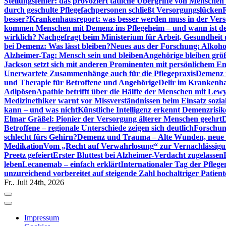
Stellungsfehler: das provoziert tätliche Übergriffe von Mensche
durch geschulte Pflegefachpersonen schließt Versorgungslücken
besser?
Krankenhausreport: was besser werden muss in der Ver
kommen Menschen mit Demenz ins Pflegeheim – und wann ist der
wirklich? Nachgefragt beim Ministerium für Arbeit, Gesundheit
bei Demenz: Was lässt bleiben?
Neues aus der Forschung: Alkoh
Alzheimer-Tag: Mensch sein und bleiben
Angehörige bleiben größ
Jackson setzt sich mit anderen Prominenten mit persönlichem E
Unerwartete Zusammenhänge auch für die Pflegepraxis
Demenz i
und Therapie für Betroffene und Angehörige
Delir im Krankenh
Adipösen
Apathie betrifft über die Hälfte der Menschen mit L
Medizinethiker warnt vor Missverständnissen beim Einsatz sozia
kann – und was nicht
Künstliche Intelligenz erkennt Demenzrisi
Elmar Gräßel: Pionier der Versorgung älterer Menschen geehrt
D
Betroffene – regionale Unterschiede zeigen sich deutlich
Forschun
schlecht fürs Gehirn?
Demenz und Trauma – Alte Wunden, neue H
Medikation
Vom „Recht auf Verwahrlosung“ zur Vernachlässig
Preetz gefeiert
Erster Bluttest bei Alzheimer-Verdacht zugelassen
leben
Lecanemab – einfach erklärt
Internationaler Tag der Pfleg
unzureichend vorbereitet auf steigende Zahl hochaltriger Patienten
Fr.. Juli 24th, 2026
Impressum