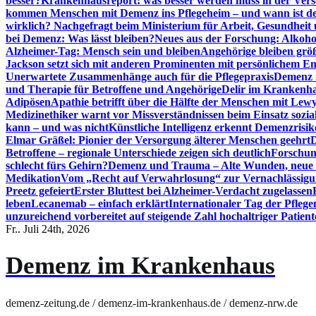
besser?
Krankenhausreport: was besser werden muss in der Ver
kommen Menschen mit Demenz ins Pflegeheim – und wann ist der
wirklich? Nachgefragt beim Ministerium für Arbeit, Gesundheit
bei Demenz: Was lässt bleiben?
Neues aus der Forschung: Alkoh
Alzheimer-Tag: Mensch sein und bleiben
Angehörige bleiben größ
Jackson setzt sich mit anderen Prominenten mit persönlichem E
Unerwartete Zusammenhänge auch für die Pflegepraxis
Demenz i
und Therapie für Betroffene und Angehörige
Delir im Krankenh
Adipösen
Apathie betrifft über die Hälfte der Menschen mit L
Medizinethiker warnt vor Missverständnissen beim Einsatz sozia
kann – und was nicht
Künstliche Intelligenz erkennt Demenzrisi
Elmar Gräßel: Pionier der Versorgung älterer Menschen geehrt
D
Betroffene – regionale Unterschiede zeigen sich deutlich
Forschun
schlecht fürs Gehirn?
Demenz und Trauma – Alte Wunden, neue H
Medikation
Vom „Recht auf Verwahrlosung“ zur Vernachlässig
Preetz gefeiert
Erster Bluttest bei Alzheimer-Verdacht zugelassen
leben
Lecanemab – einfach erklärt
Internationaler Tag der Pfleg
unzureichend vorbereitet auf steigende Zahl hochaltriger Patienten
Fr.. Juli 24th, 2026
Demenz im Krankenhaus
demenz-zeitung.de / demenz-im-krankenhaus.de / demenz-nrw.de