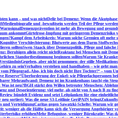
sten kann – und was nicht
Delir bei Demenz: Wenn die Akutphase v
ft
Medienbiografie und -bewußtsein werden Teil der Pflege werde
t Warnsignal
Demenzprävention ist mehr als Bewegung und gesun
 kaum ankommt
Gürtelrose-Impfung mit geringerem Demenzrisiko 
ungen?
Kampf dem Arbeitskreis: Warum solche Gremien oft mehr s
Kognitive Verschlechterung: Blutwerte aus dem Darm-Stoffwechs
ieren sollten
Swen Staack über Demenzpolitik, Pflege und falsche
z: Beruhigen allein reicht nicht
Reaktanz bei Menschen mit Demen
rlichen Standortbestimmung beginnen sollten
Warum Sie Kranken
Verständnis
Gegeben, aber nicht genommen: der stille Medikations
Gehirn zu sein
Verhalten verstehen und handhaben – wie geht man s
s vom Pflegegrad
„Also, ich bin doch nicht Ihre Tochter!“ – vom U
ive Reserve“
Überforderung der Enkel: wie Pflegefachpersonen be
tbarer Mehraufwand: Demenz ist im Krankenhaus (auch) ein Ste
: Was ist neu?
BGH stärkt den Willen betreuter Menschen: Ablehnu
nz und Desorientierung: viel mehr, als nicht von A nach B zu fin
view bündelt Evidenz und setzt Leitplanken für eine einheitlic
eu sortiert: Was die neue S3-Leitlinie GeriPAIN bringt
Zukunfts
s und Verteidigung
Caritas gegen Sawatzki-Schelte: Warum wir ge
it: weniger als die Hälfte kann sich die Versorgung Angehöriger vo
terberisiko erhöhen
Mehr Befugnisse, weniger Bürokratie: Was da