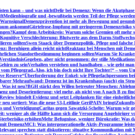
sten kann – und was nicht
Delir bei Demenz: Wenn die Akutphase v
ft
Medienbiografie und -bewußtsein werden Teil der Pflege werde
t Warnsignal
Demenzprävention ist mehr als Bewegung und gesun
 kaum ankommt
Gürtelrose-Impfung mit geringerem Demenzrisiko 
ungen?
Kampf dem Arbeitskreis: Warum solche Gremien oft mehr s
Kognitive Verschlechterung: Blutwerte aus dem Darm-Stoffwechs
ieren sollten
Swen Staack über Demenzpolitik, Pflege und falsche
z: Beruhigen allein reicht nicht
Reaktanz bei Menschen mit Demen
rlichen Standortbestimmung beginnen sollten
Warum Sie Kranken
Verständnis
Gegeben, aber nicht genommen: der stille Medikations
Gehirn zu sein
Verhalten verstehen und handhaben – wie geht man s
s vom Pflegegrad
„Also, ich bin doch nicht Ihre Tochter!“ – vom U
ive Reserve“
Überforderung der Enkel: wie Pflegefachpersonen be
tbarer Mehraufwand: Demenz ist im Krankenhaus (auch) ein Ste
: Was ist neu?
BGH stärkt den Willen betreuter Menschen: Ablehnu
nz und Desorientierung: viel mehr, als nicht von A nach B zu fin
view bündelt Evidenz und setzt Leitplanken für eine einheitlic
eu sortiert: Was die neue S3-Leitlinie GeriPAIN bringt
Zukunfts
s und Verteidigung
Caritas gegen Sawatzki-Schelte: Warum wir ge
it: weniger als die Hälfte kann sich die Versorgung Angehöriger vo
terberisiko erhöhen
Mehr Befugnisse, weniger Bürokratie: Was da
n mit Demenz
MCI: Was intergenerationelle Aktiv-Programme leist
Relevant sprechen statt diskutieren: situative Kommunikation mi