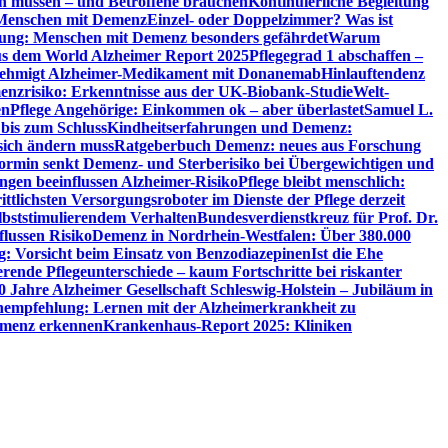
en müssen – und Betroffene brauchen
Kontinuierliche Begleitung
t Menschen mit Demenz
Einzel- oder Doppelzimmer? Was ist
utung: Menschen mit Demenz besonders gefährdet
Warum
aus dem World Alzheimer Report 2025
Pflegegrad 1 abschaffen –
ehmigt Alzheimer-Medikament mit Donanemab
Hinlauftendenz
menzrisiko: Erkenntnisse aus der UK-Biobank-Studie
Welt-
en
Pflege Angehörige: Einkommen ok – aber überlastet
Samuel L.
 bis zum Schluss
Kindheitserfahrungen und Demenz:
sich ändern muss
Ratgeberbuch Demenz: neues aus Forschung
ormin senkt Demenz- und Sterberisiko bei Übergewichtigen und
ungen beeinflussen Alzheimer-Risiko
Pflege bleibt menschlich:
rittlichsten Versorgungsroboter im Dienste der Pflege derzeit
lbststimulierendem Verhalten
Bundesverdienstkreuz für Prof. Dr.
flussen Risiko
Demenz in Nordrhein-Westfalen: Über 380.000
: Vorsicht beim Einsatz von Benzodiazepinen
Ist die Ehe
erende Pflegeunterschiede – kaum Fortschritte bei riskanter
0 Jahre Alzheimer Gesellschaft Schleswig-Holstein – Jubiläum in
empfehlung: Lernen mit der Alzheimerkrankheit zu
Demenz erkennen
Krankenhaus-Report 2025: Kliniken