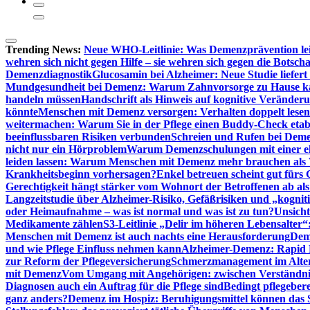
Trending News:
Neue WHO-Leitlinie: Was Demenzprävention lei
wehren sich nicht gegen Hilfe – sie wehren sich gegen die Botscha
Demenzdiagnostik
Glucosamin bei Alzheimer: Neue Studie liefer
Mundgesundheit bei Demenz: Warum Zahnvorsorge zu Hause
handeln müssen
Handschrift als Hinweis auf kognitive Veränder
könnte
Menschen mit Demenz versorgen: Verhalten doppelt lesen
weitermachen: Warum Sie in der Pflege einen Buddy-Check etabl
beeinflussbaren Risiken verbunden
Schreien und Rufen bei Demen
nicht nur ein Hörproblem
Warum Demenzschulungen mit einer eh
leiden lassen: Warum Menschen mit Demenz mehr brauchen als 
Krankheitsbeginn vorhersagen?
Enkel betreuen scheint gut fürs 
Gerechtigkeit hängt stärker vom Wohnort der Betroffenen ab al
Langzeitstudie über Alzheimer-Risiko, Gefäßrisiken und „kognit
oder Heimaufnahme – was ist normal und was ist zu tun?
Unsich
Medikamente zählen
S3-Leitlinie „Delir im höheren Lebensalter“
Menschen mit Demenz ist auch nachts eine Herausforderung
Deme
und wie Pflege Einfluss nehmen kann
Alzheimer-Demenz: Rapid Re
zur Reform der Pflegeversicherung
Schmerzmanagement im Alter n
mit Demenz
Vom Umgang mit Angehörigen: zwischen Verständni
Diagnosen auch ein Auftrag für die Pflege sind
Bedingt pflegebere
ganz anders?
Demenz im Hospiz: Beruhigungsmittel können das S