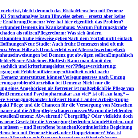
orbei ist, bleibt dennoch das Risiko
Menschen mit Demenz
n
KI-Sprachanalyse kann Hinweise geben – ersetzt aber keine
de Ernährung
Demenz: Wer hat hier eigentlich das Problem?
verbunden
Demenz im Krankenhaus: Warum Führungskräfte
chaden als nützen
Pflegereform: Was sich ändern
el könnten frühe Hinweise geben
Nach dem Vorfall nicht einfach
 Hoffnungen
Neue Studie: Auch frühe Demenzen sind oft mit
z: Wenn Hilfe als Druck erlebt wird
Altersschwerhörigkeit:
hauseinweisungen bei Demenz gut abwägen sollten
Empathisch
fehler
Neuer Alzheimer-Bluttest: Kann man damit den
achlich und kriteriumsgeleitet vor?
Pflegeversicherung:
mgang mit Fehlidentifizierungen
Kindheit wirkt nach:
i Demenz unterstützen können
Verlegungsstress nach Umzug
uerungsproblem
Sturzrisiko bei Demenz: Nicht nur die
ng eines Angehörigen als Betreuer ist maßgeblich
Die Pflege von
den
Demenz und Psychopharmaka: „zu viel“ ist oft „zu lang“ –
here Versorgung
Kanzler kritisiert Bund-Länder-Arbeitsgruppe
pakt Pflege und die Chancen für die Versorgung von Menschen
nauer auf die Altenpflege schauen müssen
Warum die fehlenden
rstellen
Demenz: Abwehrend? Übergriffig? Oder vielleicht doch
s neue Gesetz für die Versorgung bedeuten könnte
Hürden- und
en müssen – und Betroffene brauchen
Kontinuierliche Begleitung
t Menschen mit Demenz
Einzel- oder Doppelzimmer? Was ist