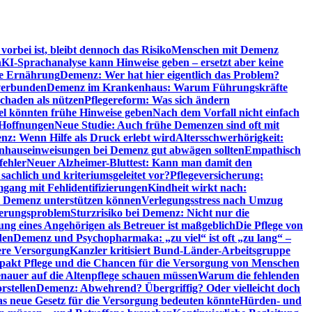
orbei ist, bleibt dennoch das Risiko
Menschen mit Demenz
n
KI-Sprachanalyse kann Hinweise geben – ersetzt aber keine
de Ernährung
Demenz: Wer hat hier eigentlich das Problem?
verbunden
Demenz im Krankenhaus: Warum Führungskräfte
chaden als nützen
Pflegereform: Was sich ändern
el könnten frühe Hinweise geben
Nach dem Vorfall nicht einfach
 Hoffnungen
Neue Studie: Auch frühe Demenzen sind oft mit
z: Wenn Hilfe als Druck erlebt wird
Altersschwerhörigkeit:
hauseinweisungen bei Demenz gut abwägen sollten
Empathisch
fehler
Neuer Alzheimer-Bluttest: Kann man damit den
achlich und kriteriumsgeleitet vor?
Pflegeversicherung:
mgang mit Fehlidentifizierungen
Kindheit wirkt nach:
i Demenz unterstützen können
Verlegungsstress nach Umzug
uerungsproblem
Sturzrisiko bei Demenz: Nicht nur die
ng eines Angehörigen als Betreuer ist maßgeblich
Die Pflege von
den
Demenz und Psychopharmaka: „zu viel“ ist oft „zu lang“ –
here Versorgung
Kanzler kritisiert Bund-Länder-Arbeitsgruppe
pakt Pflege und die Chancen für die Versorgung von Menschen
nauer auf die Altenpflege schauen müssen
Warum die fehlenden
rstellen
Demenz: Abwehrend? Übergriffig? Oder vielleicht doch
s neue Gesetz für die Versorgung bedeuten könnte
Hürden- und