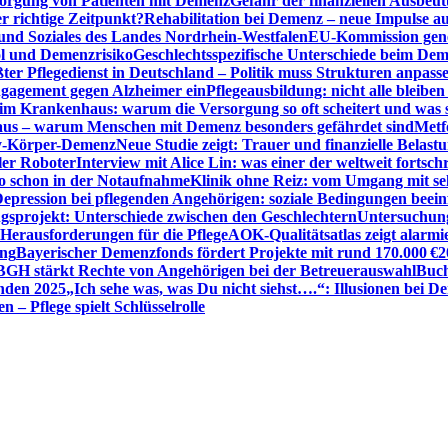
sorgung von Patienten mit Demenz
Gefahr der finanziellen Ausbe
 richtige Zeitpunkt?
Rehabilitation bei Demenz – neue Impulse 
 und Soziales des Landes Nordrhein-Westfalen
EU-Kommission gen
ol und Demenzrisiko
Geschlechtsspezifische Unterschiede beim De
ter Pflegedienst in Deutschland – Politik muss Strukturen anpass
ngagement gegen Alzheimer ein
Pflegeausbildung: nicht alle bleiben
m Krankenhaus: warum die Versorgung so oft scheitert und was 
aus – warum Menschen mit Demenz besonders gefährdet sind
Metf
ewy-Körper-Demenz
Neue Studie zeigt: Trauer und finanzielle Belast
ler Roboter
Interview mit Alice Lin: was einer der weltweit fortsch
ko schon in der Notaufnahme
Klinik ohne Reiz: vom Umgang mit se
epression bei pflegenden Angehörigen: soziale Bedingungen beein
gsprojekt: Unterschiede zwischen den Geschlechtern
Untersuchung
erausforderungen für die Pflege
AOK-Qualitätsatlas zeigt alarmi
ung
Bayerischer Demenzfonds fördert Projekte mit rund 170.000 €
2
BGH stärkt Rechte von Angehörigen bei der Betreuerauswahl
Buch
enden 2025
„Ich sehe was, was Du nicht siehst….“: Illusionen bei 
 – Pflege spielt Schlüsselrolle