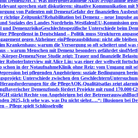
n mit Demenz
MCI: Was intergenerationelle Aktiv-Programme leist
Relevant sprechen statt diskutieren: situative Kommunikation mi
sorgung von Patienten mit Demenz
Gefahr der finanziellen Ausbe
 richtige Zeitpunkt?
Rehabilitation bei Demenz – neue Impulse 
 und Soziales des Landes Nordrhein-Westfalen
EU-Kommission gen
ol und Demenzrisiko
Geschlechtsspezifische Unterschiede beim De
ter Pflegedienst in Deutschland – Politik muss Strukturen anpass
ngagement gegen Alzheimer ein
Pflegeausbildung: nicht alle bleiben
m Krankenhaus: warum die Versorgung so oft scheitert und was 
aus – warum Menschen mit Demenz besonders gefährdet sind
Metf
ewy-Körper-Demenz
Neue Studie zeigt: Trauer und finanzielle Belast
ler Roboter
Interview mit Alice Lin: was einer der weltweit fortsch
ko schon in der Notaufnahme
Klinik ohne Reiz: vom Umgang mit se
epression bei pflegenden Angehörigen: soziale Bedingungen beein
gsprojekt: Unterschiede zwischen den Geschlechtern
Untersuchung
erausforderungen für die Pflege
AOK-Qualitätsatlas zeigt alarmi
ung
Bayerischer Demenzfonds fördert Projekte mit rund 170.000 €
2
BGH stärkt Rechte von Angehörigen bei der Betreuerauswahl
Buch
enden 2025
„Ich sehe was, was Du nicht siehst….“: Illusionen bei 
 – Pflege spielt Schlüsselrolle