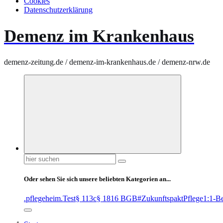
Cookies
Datenschutzerklärung
Demenz im Krankenhaus
demenz-zeitung.de / demenz-im-krankenhaus.de / demenz-nrw.de
Suchen
nach:
Oder sehen Sie sich unsere beliebten Kategorien an...
.pflegeheim
.Test
§ 113c
§ 1816 BGB
#ZukunftspaktPflege
1:1-B