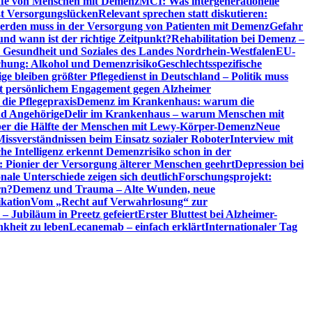
riffe von Menschen mit Demenz
MCI: Was intergenerationelle
eßt Versorgungslücken
Relevant sprechen statt diskutieren:
erden muss in der Versorgung von Patienten mit Demenz
Gefahr
d wann ist der richtige Zeitpunkt?
Rehabilitation bei Demenz –
t, Gesundheit und Soziales des Landes Nordrhein-Westfalen
EU-
chung: Alkohol und Demenzrisiko
Geschlechtsspezifische
ge bleiben größter Pflegedienst in Deutschland – Politik muss
it persönlichem Engagement gegen Alzheimer
ie Pflegepraxis
Demenz im Krankenhaus: warum die
nd Angehörige
Delir im Krankenhaus – warum Menschen mit
über die Hälfte der Menschen mit Lewy-Körper-Demenz
Neue
Missverständnissen beim Einsatz sozialer Roboter
Interview mit
che Intelligenz erkennt Demenzrisiko schon in der
: Pionier der Versorgung älterer Menschen geehrt
Depression bei
ale Unterschiede zeigen sich deutlich
Forschungsprojekt:
rn?
Demenz und Trauma – Alte Wunden, neue
ikation
Vom „Recht auf Verwahrlosung“ zur
 – Jubiläum in Preetz gefeiert
Erster Bluttest bei Alzheimer-
kheit zu leben
Lecanemab – einfach erklärt
Internationaler Tag