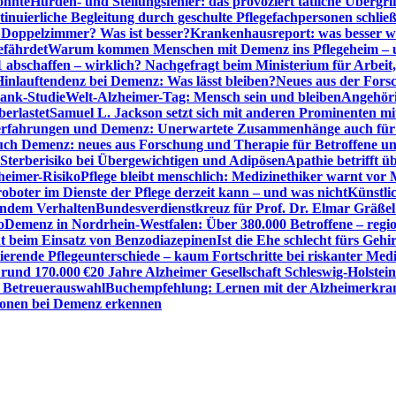
önnte
Hürden- und Stellungsfehler: das provoziert tätliche Überg
inuierliche Begleitung durch geschulte Pflegefachpersonen schli
r Doppelzimmer? Was ist besser?
Krankenhausreport: was besser w
efährdet
Warum kommen Menschen mit Demenz ins Pflegeheim – un
1 abschaffen – wirklich? Nachgefragt beim Ministerium für Arbei
Hinlauftendenz bei Demenz: Was lässt bleiben?
Neues aus der Fors
bank-Studie
Welt-Alzheimer-Tag: Mensch sein und bleiben
Angehöri
erlastet
Samuel L. Jackson setzt sich mit anderen Prominenten m
erfahrungen und Demenz: Unerwartete Zusammenhänge auch für d
ch Demenz: neues aus Forschung und Therapie für Betroffene u
Sterberisiko bei Übergewichtigen und Adipösen
Apathie betrifft 
zheimer-Risiko
Pflege bleibt menschlich: Medizinethiker warnt vor 
sroboter im Dienste der Pflege derzeit kann – und was nicht
Künstli
endem Verhalten
Bundesverdienstkreuz für Prof. Dr. Elmar Gräßel
o
Demenz in Nordrhein-Westfalen: Über 380.000 Betroffene – region
t beim Einsatz von Benzodiazepinen
Ist die Ehe schlecht fürs Gehi
ierende Pflegeunterschiede – kaum Fortschritte bei riskanter Med
 rund 170.000 €
20 Jahre Alzheimer Gesellschaft Schleswig-Holstein
r Betreuerauswahl
Buchempfehlung: Lernen mit der Alzheimerkran
usionen bei Demenz erkennen