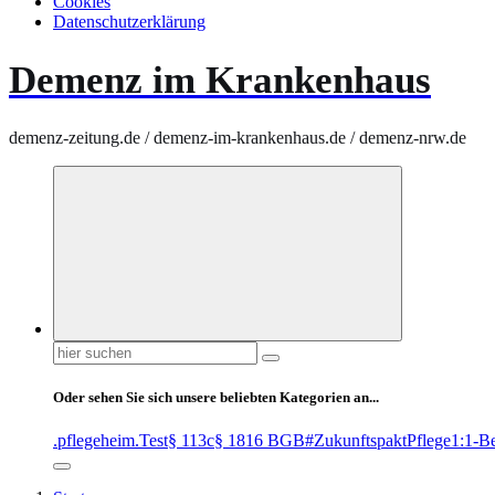
Cookies
Datenschutzerklärung
Demenz im Krankenhaus
demenz-zeitung.de / demenz-im-krankenhaus.de / demenz-nrw.de
Suchen
nach:
Oder sehen Sie sich unsere beliebten Kategorien an...
.pflegeheim
.Test
§ 113c
§ 1816 BGB
#ZukunftspaktPflege
1:1-B