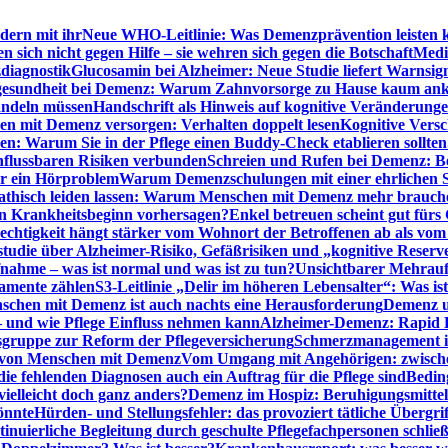
dern mit ihr
Neue WHO-Leitlinie: Was Demenzprävention leisten 
ich nicht gegen Hilfe – sie wehren sich gegen die Botschaft
Medi
diagnostik
Glucosamin bei Alzheimer: Neue Studie liefert Warnsig
esundheit bei Demenz: Warum Zahnvorsorge zu Hause kaum a
ndeln müssen
Handschrift als Hinweis auf kognitive Veränderung
n mit Demenz versorgen: Verhalten doppelt lesen
Kognitive Vers
en: Warum Sie in der Pflege einen Buddy-Check etablieren sollten
nflussbaren Risiken verbunden
Schreien und Rufen bei Demenz: Ber
ur ein Hörproblem
Warum Demenzschulungen mit einer ehrlichen S
thisch leiden lassen: Warum Menschen mit Demenz mehr brauche
en Krankheitsbeginn vorhersagen?
Enkel betreuen scheint gut fürs 
echtigkeit hängt stärker vom Wohnort der Betroffenen ab als vom
studie über Alzheimer-Risiko, Gefäßrisiken und „kognitive Reserv
ahme – was ist normal und was ist zu tun?
Unsichtbarer Mehrauf
kamente zählen
S3-Leitlinie „Delir im höheren Lebensalter“: Was is
nschen mit Demenz ist auch nachts eine Herausforderung
Demenz un
– und wie Pflege Einfluss nehmen kann
Alzheimer-Demenz: Rapid Re
sgruppe zur Reform der Pflegeversicherung
Schmerzmanagement im 
g von Menschen mit Demenz
Vom Umgang mit Angehörigen: zwische
e fehlenden Diagnosen auch ein Auftrag für die Pflege sind
Beding
elleicht doch ganz anders?
Demenz im Hospiz: Beruhigungsmittel
önnte
Hürden- und Stellungsfehler: das provoziert tätliche Überg
inuierliche Begleitung durch geschulte Pflegefachpersonen schli