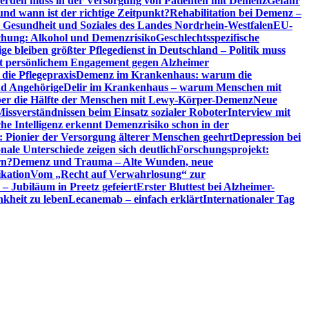
erden muss in der Versorgung von Patienten mit Demenz
Gefahr
d wann ist der richtige Zeitpunkt?
Rehabilitation bei Demenz –
t, Gesundheit und Soziales des Landes Nordrhein-Westfalen
EU-
chung: Alkohol und Demenzrisiko
Geschlechtsspezifische
ge bleiben größter Pflegedienst in Deutschland – Politik muss
it persönlichem Engagement gegen Alzheimer
ie Pflegepraxis
Demenz im Krankenhaus: warum die
nd Angehörige
Delir im Krankenhaus – warum Menschen mit
über die Hälfte der Menschen mit Lewy-Körper-Demenz
Neue
Missverständnissen beim Einsatz sozialer Roboter
Interview mit
che Intelligenz erkennt Demenzrisiko schon in der
: Pionier der Versorgung älterer Menschen geehrt
Depression bei
ale Unterschiede zeigen sich deutlich
Forschungsprojekt:
rn?
Demenz und Trauma – Alte Wunden, neue
ikation
Vom „Recht auf Verwahrlosung“ zur
 – Jubiläum in Preetz gefeiert
Erster Bluttest bei Alzheimer-
kheit zu leben
Lecanemab – einfach erklärt
Internationaler Tag