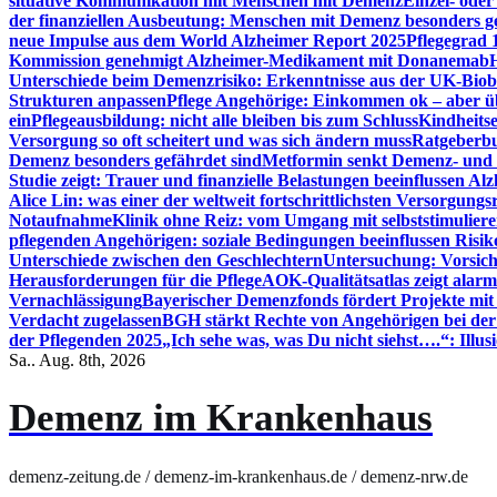
situative Kommunikation mit Menschen mit Demenz
Einzel- ode
der finanziellen Ausbeutung: Menschen mit Demenz besonders g
neue Impulse aus dem World Alzheimer Report 2025
Pflegegrad 
Kommission genehmigt Alzheimer-Medikament mit Donanemab
Unterschiede beim Demenzrisiko: Erkenntnisse aus der UK-Bio
Strukturen anpassen
Pflege Angehörige: Einkommen ok – aber üb
ein
Pflegeausbildung: nicht alle bleiben bis zum Schluss
Kindheits
Versorgung so oft scheitert und was sich ändern muss
Ratgeberbu
Demenz besonders gefährdet sind
Metformin senkt Demenz- und 
Studie zeigt: Trauer und finanzielle Belastungen beeinflussen Al
Alice Lin: was einer der weltweit fortschrittlichsten Versorgung
Notaufnahme
Klinik ohne Reiz: vom Umgang mit selbststimulier
pflegenden Angehörigen: soziale Bedingungen beeinflussen Risik
Unterschiede zwischen den Geschlechtern
Untersuchung: Vorsich
Herausforderungen für die Pflege
AOK-Qualitätsatlas zeigt alarm
Vernachlässigung
Bayerischer Demenzfonds fördert Projekte mit
Verdacht zugelassen
BGH stärkt Rechte von Angehörigen bei de
der Pflegenden 2025
„Ich sehe was, was Du nicht siehst….“: Ill
Sa.. Aug. 8th, 2026
Demenz im Krankenhaus
demenz-zeitung.de / demenz-im-krankenhaus.de / demenz-nrw.de