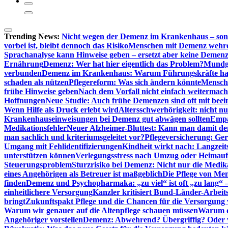
Trending News:
Nicht wegen der Demenz im Krankenhaus – son
vorbei ist, bleibt dennoch das Risiko
Menschen mit Demenz wehren s
Sprachanalyse kann Hinweise geben – ersetzt aber keine Demenz
Ernährung
Demenz: Wer hat hier eigentlich das Problem?
Mundg
verbunden
Demenz im Krankenhaus: Warum Führungskräfte ha
schaden als nützen
Pflegereform: Was sich ändern könnte
Mensche
frühe Hinweise geben
Nach dem Vorfall nicht einfach weitermach
Hoffnungen
Neue Studie: Auch frühe Demenzen sind oft mit beei
Wenn Hilfe als Druck erlebt wird
Altersschwerhörigkeit: nicht n
Krankenhauseinweisungen bei Demenz gut abwägen sollten
Empa
Medikationsfehler
Neuer Alzheimer-Bluttest: Kann man damit d
man sachlich und kriteriumsgeleitet vor?
Pflegeversicherung: Ger
Umgang mit Fehlidentifizierungen
Kindheit wirkt nach: Langzeit
unterstützen können
Verlegungsstress nach Umzug oder Heimaufn
Steuerungsproblem
Sturzrisiko bei Demenz: Nicht nur die Medi
eines Angehörigen als Betreuer ist maßgeblich
Die Pflege von Me
finden
Demenz und Psychopharmaka: „zu viel“ ist oft „zu lang“ 
einheitlichere Versorgung
Kanzler kritisiert Bund-Länder-Arbeit
bringt
Zukunftspakt Pflege und die Chancen für die Versorgun
Warum wir genauer auf die Altenpflege schauen müssen
Warum di
Angehöriger vorstellen
Demenz: Abwehrend? Übergriffig? Oder vi