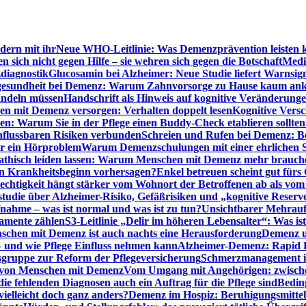
dern mit ihr
Neue WHO-Leitlinie: Was Demenzprävention leisten 
ich nicht gegen Hilfe – sie wehren sich gegen die Botschaft
Medi
diagnostik
Glucosamin bei Alzheimer: Neue Studie liefert Warnsig
esundheit bei Demenz: Warum Zahnvorsorge zu Hause kaum a
ndeln müssen
Handschrift als Hinweis auf kognitive Veränderung
n mit Demenz versorgen: Verhalten doppelt lesen
Kognitive Vers
en: Warum Sie in der Pflege einen Buddy-Check etablieren sollten
nflussbaren Risiken verbunden
Schreien und Rufen bei Demenz: Ber
ur ein Hörproblem
Warum Demenzschulungen mit einer ehrlichen S
thisch leiden lassen: Warum Menschen mit Demenz mehr brauche
en Krankheitsbeginn vorhersagen?
Enkel betreuen scheint gut fürs 
echtigkeit hängt stärker vom Wohnort der Betroffenen ab als vom
studie über Alzheimer-Risiko, Gefäßrisiken und „kognitive Reserv
ahme – was ist normal und was ist zu tun?
Unsichtbarer Mehrauf
kamente zählen
S3-Leitlinie „Delir im höheren Lebensalter“: Was is
nschen mit Demenz ist auch nachts eine Herausforderung
Demenz un
– und wie Pflege Einfluss nehmen kann
Alzheimer-Demenz: Rapid Re
sgruppe zur Reform der Pflegeversicherung
Schmerzmanagement im 
g von Menschen mit Demenz
Vom Umgang mit Angehörigen: zwische
e fehlenden Diagnosen auch ein Auftrag für die Pflege sind
Beding
elleicht doch ganz anders?
Demenz im Hospiz: Beruhigungsmittel