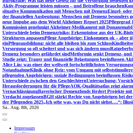
Bürokratie: Was das neue Gesetz für die Versorgung bedeuten k
Aktiv-Programme leisten müssen – und Betroffene brauchen
Kont
situative Kommunikation mit Menschen mit Demenz
Einzel- ode
der finanziellen Ausbeutung: Menschen mit Demenz besonders g
neue Impulse aus dem World Alzheimer Report 2025
Pflegegrad 
Kommission genehmigt Alzheimer-Medikament mit Donanemab
Unterschiede beim Demenzrisiko: Erkenntnisse aus der UK-Bio
Strukturen anpassen
Pflege Angehörige: Einkommen ok – aber üb
ein
Pflegeausbildung: nicht alle bleiben bis zum Schluss
Kindheits
Versorgung so oft scheitert und was sich ändern muss
Ratgeberbu
Demenz besonders gefährdet sind
Metformin senkt Demenz- und 
Studie zeigt: Trauer und finanzielle Belastungen beeinflussen Al
Alice Lin: was einer der weltweit fortschrittlichsten Versorgung
Notaufnahme
Klinik ohne Reiz: vom Umgang mit selbststimulier
pflegenden Angehörigen: soziale Bedingungen beeinflussen Risik
Unterschiede zwischen den Geschlechtern
Untersuchung: Vorsich
Herausforderungen für die Pflege
AOK-Qualitätsatlas zeigt alarm
Vernachlässigung
Bayerischer Demenzfonds fördert Projekte mit
Verdacht zugelassen
BGH stärkt Rechte von Angehörigen bei de
der Pflegenden 2025
„Ich sehe was, was Du nicht siehst….“: Ill
Sa.. Aug. 8th, 2026
Impressum