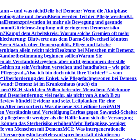
kann – und was nicht
Delir bei Demenz: Wenn die Akutphase
enbiografie und -bewußtsein werden Teil der Pflege werden
KI-
nal
Demenzprävention ist mehr als Bewegung und gesunde
nkommt
Gürtelrose-Impfung mit geringerem Demenzrisiko
en?
Kampf dem Arbeitskreis: Warum solche Gremien oft mehr
chlechterung: Blutwerte aus dem Darm-Stoffwechsel könnten
Swen Staack über Demenzpolitik, Pflege und falsche
uhigen allein reicht nicht
Reaktanz bei Menschen mit Demenz:
tandortbestimmung beginnen sollten
Warum Sie
n als Verständnis
Gegeben, aber nicht genommen: der stille
Gehirn zu sein
Verhalten verstehen und handhaben – wie geht
 Pflegegrad
„Also, ich bin doch nicht Ihre Tochter!“ – vom
e“
Überforderung der Enkel: wie Pflegefachpersonen bei Demenz
wand: Demenz ist im Krankenhaus (auch) ein
t neu?
BGH stärkt den Willen betreuter Menschen: Ablehnung
d Desorientierung: viel mehr, als nicht von A nach B zu
view bündelt Evidenz und setzt Leitplanken für eine
Alter neu sortiert: Was die neue S3-Leitlinie GeriPAIN
n Verständnis und Verteidigung
Caritas gegen Sawatzki-Schelte:
t pflegebereit: weniger als die Hälfte kann sich die Versorgung
 können das Sterberisiko erhöhen
Mehr Befugnisse, weniger
riffe von Menschen mit Demenz
MCI: Was intergenerationelle
eßt Versorgungslücken
Relevant sprechen statt diskutieren: