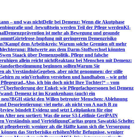
kann – und was nicht
Delir bei Demenz: Wenn die Akutphase
enbiografie und -bewußtsein werden Teil der Pflege werden
KI-
nal
Demenzprävention ist mehr als Bewegung und gesunde
nkommt
Gürtelrose-Impfung mit geringerem Demenzrisiko
en?
Kampf dem Arbeitskreis: Warum solche Gremien oft mehr
chlechterung: Blutwerte aus dem Darm-Stoffwechsel könnten
Swen Staack über Demenzpolitik, Pflege und falsche
uhigen allein reicht nicht
Reaktanz bei Menschen mit Demenz:
tandortbestimmung beginnen sollten
Warum Sie
n als Verständnis
Gegeben, aber nicht genommen: der stille
Gehirn zu sein
Verhalten verstehen und handhaben – wie geht
 Pflegegrad
„Also, ich bin doch nicht Ihre Tochter!“ – vom
e“
Überforderung der Enkel: wie Pflegefachpersonen bei Demenz
wand: Demenz ist im Krankenhaus (auch) ein
t neu?
BGH stärkt den Willen betreuter Menschen: Ablehnung
d Desorientierung: viel mehr, als nicht von A nach B zu
view bündelt Evidenz und setzt Leitplanken für eine
Alter neu sortiert: Was die neue S3-Leitlinie GeriPAIN
n Verständnis und Verteidigung
Caritas gegen Sawatzki-Schelte:
t pflegebereit: weniger als die Hälfte kann sich die Versorgung
 können das Sterberisiko erhöhen
Mehr Befugnisse, weniger