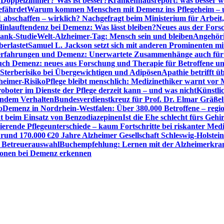
r Doppelzimmer? Was ist besser?
Krankenhausreport: was besser w
efährdet
Warum kommen Menschen mit Demenz ins Pflegeheim – un
1 abschaffen – wirklich? Nachgefragt beim Ministerium für Arbei
Hinlauftendenz bei Demenz: Was lässt bleiben?
Neues aus der Fors
bank-Studie
Welt-Alzheimer-Tag: Mensch sein und bleiben
Angehöri
erlastet
Samuel L. Jackson setzt sich mit anderen Prominenten m
erfahrungen und Demenz: Unerwartete Zusammenhänge auch für d
ch Demenz: neues aus Forschung und Therapie für Betroffene u
Sterberisiko bei Übergewichtigen und Adipösen
Apathie betrifft 
zheimer-Risiko
Pflege bleibt menschlich: Medizinethiker warnt vor 
sroboter im Dienste der Pflege derzeit kann – und was nicht
Künstli
endem Verhalten
Bundesverdienstkreuz für Prof. Dr. Elmar Gräßel
o
Demenz in Nordrhein-Westfalen: Über 380.000 Betroffene – region
t beim Einsatz von Benzodiazepinen
Ist die Ehe schlecht fürs Gehi
ierende Pflegeunterschiede – kaum Fortschritte bei riskanter Med
 rund 170.000 €
20 Jahre Alzheimer Gesellschaft Schleswig-Holstein
r Betreuerauswahl
Buchempfehlung: Lernen mit der Alzheimerkran
usionen bei Demenz erkennen