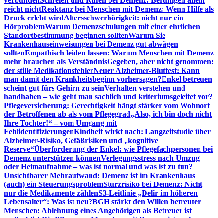
verbunden
Schreien und Rufen bei Demenz: Beruhigen allein
reicht nicht
Reaktanz bei Menschen mit Demenz: Wenn Hilfe als
Druck erlebt wird
Altersschwerhörigkeit: nicht nur ein
Hörproblem
Warum Demenzschulungen mit einer ehrlichen
Standortbestimmung beginnen sollten
Warum Sie
Krankenhauseinweisungen bei Demenz gut abwägen
sollten
Empathisch leiden lassen: Warum Menschen mit Demenz
mehr brauchen als Verständnis
Gegeben, aber nicht genommen:
der stille Medikationsfehler
Neuer Alzheimer-Bluttest: Kann
man damit den Krankheitsbeginn vorhersagen?
Enkel betreuen
scheint gut fürs Gehirn zu sein
Verhalten verstehen und
handhaben – wie geht man sachlich und kriteriumsgeleitet vor?
Pflegeversicherung: Gerechtigkeit hängt stärker vom Wohnort
der Betroffenen ab als vom Pflegegrad
„Also, ich bin doch nicht
Ihre Tochter!“ – vom Umgang mit
Fehlidentifizierungen
Kindheit wirkt nach: Langzeitstudie über
Alzheimer-Risiko, Gefäßrisiken und „kognitive
Reserve“
Überforderung der Enkel: wie Pflegefachpersonen bei
Demenz unterstützen können
Verlegungsstress nach Umzug
oder Heimaufnahme – was ist normal und was ist zu tun?
Unsichtbarer Mehraufwand: Demenz ist im Krankenhaus
(auch) ein Steuerungsproblem
Sturzrisiko bei Demenz: Nicht
nur die Medikamente zählen
S3-Leitlinie „Delir im höheren
Lebensalter“: Was ist neu?
BGH stärkt den Willen betreuter
Menschen: Ablehnung eines Angehörigen als Betreuer ist