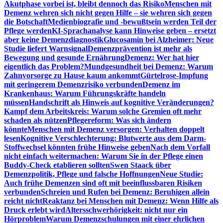
Akutphase vorbei ist, bleibt dennoch das Risiko
Menschen mit
Demenz wehren sich nicht gegen Hilfe – sie wehren sich gegen
die Botschaft
Medienbiografie und -bewußtsein werden Teil der
Pflege werden
KI-Sprachanalyse kann Hinweise geben – ersetzt
aber keine Demenzdiagnostik
Glucosamin bei Alzheimer: Neue
Studie liefert Warnsignal
Demenzprävention ist mehr als
Bewegung und gesunde Ernährung
Demenz: Wer hat hier
eigentlich das Problem?
Mundgesundheit bei Demenz: Warum
Zahnvorsorge zu Hause kaum ankommt
Gürtelrose-Impfung
mit geringerem Demenzrisiko verbunden
Demenz im
Krankenhaus: Warum Führungskräfte handeln
müssen
Handschrift als Hinweis auf kognitive Veränderungen?
Kampf dem Arbeitskreis: Warum solche Gremien oft mehr
schaden als nützen
Pflegereform: Was sich ändern
könnte
Menschen mit Demenz versorgen: Verhalten doppelt
lesen
Kognitive Verschlechterung: Blutwerte aus dem Darm-
Stoffwechsel könnten frühe Hinweise geben
Nach dem Vorfall
nicht einfach weitermachen: Warum Sie in der Pflege einen
Buddy-Check etablieren sollten
Swen Staack über
Demenzpolitik, Pflege und falsche Hoffnungen
Neue Studie:
Auch frühe Demenzen sind oft mit beeinflussbaren Risiken
verbunden
Schreien und Rufen bei Demenz: Beruhigen allein
reicht nicht
Reaktanz bei Menschen mit Demenz: Wenn Hilfe als
Druck erlebt wird
Altersschwerhörigkeit: nicht nur ein
Hörproblem
Warum Demenzschulungen mit einer ehrlichen