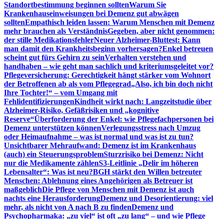
Standortbestimmung beginnen sollten
Warum Sie
Krankenhauseinweisungen bei Demenz gut abwägen
sollten
Empathisch leiden lassen: Warum Menschen mit Demenz
mehr brauchen als Verständnis
Gegeben, aber nicht genommen:
der stille Medikationsfehler
Neuer Alzheimer-Bluttest: Kann
man damit den Krankheitsbeginn vorhersagen?
Enkel betreuen
scheint gut fürs Gehirn zu sein
Verhalten verstehen und
handhaben – wie geht man sachlich und kriteriumsgeleitet vor?
Pflegeversicherung: Gerechtigkeit hängt stärker vom Wohnort
der Betroffenen ab als vom Pflegegrad
„Also, ich bin doch nicht
Ihre Tochter!“ – vom Umgang mit
Fehlidentifizierungen
Kindheit wirkt nach: Langzeitstudie über
Alzheimer-Risiko, Gefäßrisiken und „kognitive
Reserve“
Überforderung der Enkel: wie Pflegefachpersonen bei
Demenz unterstützen können
Verlegungsstress nach Umzug
oder Heimaufnahme – was ist normal und was ist zu tun?
Unsichtbarer Mehraufwand: Demenz ist im Krankenhaus
(auch) ein Steuerungsproblem
Sturzrisiko bei Demenz: Nicht
nur die Medikamente zählen
S3-Leitlinie „Delir im höheren
Lebensalter“: Was ist neu?
BGH stärkt den Willen betreuter
Menschen: Ablehnung eines Angehörigen als Betreuer ist
maßgeblich
Die Pflege von Menschen mit Demenz ist auch
nachts eine Herausforderung
Demenz und Desorientierung: viel
mehr, als nicht von A nach B zu finden
Demenz und
Psychopharmaka: „zu viel“ ist oft „zu lang“ – und wie Pflege