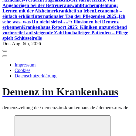
Angehörigen bei der Betreuerauswahl
Buchempfehlung:
Lernen mit der Alzheimerkrankheit zu leben
Lecanemab –
einfach erklärt
Internationaler Tag der Pflegenden 2025
„Ich
sehe was, was Du nicht siehst….“: Illusionen bei Demenz
erkennen
Krankenhaus-Report 2025: Kliniken unzureichend
vorbereitet auf steigende Zahl hochaltriger Patienten – Pflege
spielt Schlüsselrolle
Do.. Aug. 6th, 2026
Impressum
Cookies
Datenschutzerklärung
Demenz im Krankenhaus
demenz-zeitung.de / demenz-im-krankenhaus.de / demenz-nrw.de