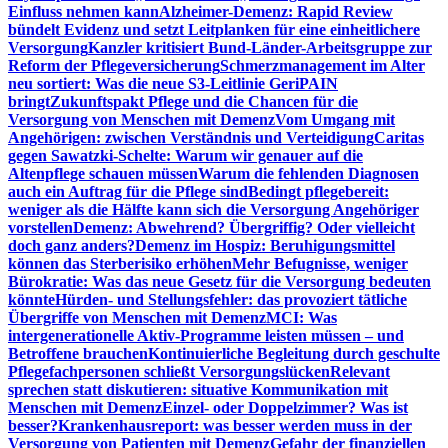
Einfluss nehmen kann
Alzheimer-Demenz: Rapid Review
bündelt Evidenz und setzt Leitplanken für eine einheitlichere
Versorgung
Kanzler kritisiert Bund-Länder-Arbeitsgruppe zur
Reform der Pflegeversicherung
Schmerzmanagement im Alter
neu sortiert: Was die neue S3-Leitlinie GeriPAIN
bringt
Zukunftspakt Pflege und die Chancen für die
Versorgung von Menschen mit Demenz
Vom Umgang mit
Angehörigen: zwischen Verständnis und Verteidigung
Caritas
gegen Sawatzki-Schelte: Warum wir genauer auf die
Altenpflege schauen müssen
Warum die fehlenden Diagnosen
auch ein Auftrag für die Pflege sind
Bedingt pflegebereit:
weniger als die Hälfte kann sich die Versorgung Angehöriger
vorstellen
Demenz: Abwehrend? Übergriffig? Oder vielleicht
doch ganz anders?
Demenz im Hospiz: Beruhigungsmittel
können das Sterberisiko erhöhen
Mehr Befugnisse, weniger
Bürokratie: Was das neue Gesetz für die Versorgung bedeuten
könnte
Hürden- und Stellungsfehler: das provoziert tätliche
Übergriffe von Menschen mit Demenz
MCI: Was
intergenerationelle Aktiv-Programme leisten müssen – und
Betroffene brauchen
Kontinuierliche Begleitung durch geschulte
Pflegefachpersonen schließt Versorgungslücken
Relevant
sprechen statt diskutieren: situative Kommunikation mit
Menschen mit Demenz
Einzel- oder Doppelzimmer? Was ist
besser?
Krankenhausreport: was besser werden muss in der
Versorgung von Patienten mit Demenz
Gefahr der finanziellen