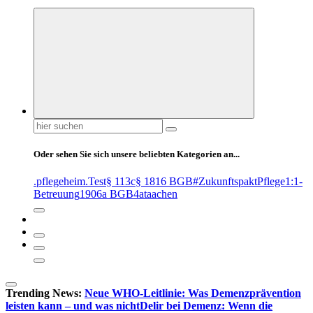
Suchen
nach:
Oder sehen Sie sich unsere beliebten Kategorien an...
.pflegeheim
.Test
§ 113c
§ 1816 BGB
#ZukunftspaktPflege
1:1-
Betreuung
1906a BGB
4at
aachen
Trending News:
Neue WHO-Leitlinie: Was Demenzprävention
leisten kann – und was nicht
Delir bei Demenz: Wenn die