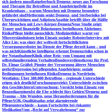
sich ändern muss
Ratgeberbuch Demenz: neues aus Forschung
und Therapie für Betroffene und Angehörige
Delir im
Krankenhaus – warum Menschen mit Demenz besonders
gefährdet sind
Metformin senkt Demenz- und Sterberisiko bei
Übergewichtigen und Adipösen
Apathie betrifft über die Hälfte
der Menschen mit Lewy-Körper-Demenz
Neue Studie zeigt:
Trauer und finanzielle Belastungen beeinflussen Alzheimer-
Risiko
Pflege bleibt menschlich: Medizinethiker warnt vor
Missverständnissen beim Einsatz sozialer Roboter
Interview mit
Alice Lin: was einer der weltweit fortschrittlichsten
Versorgungsroboter im Dienste der Pflege derzeit kann – und
was nicht
Künstliche Intelligenz erkennt Demenzrisiko schon in
der Notaufnahme
Klinik ohne Reiz: vom Umgang mit
selbststimulierendem Verhalten
Bundesverdienstkreuz für Prof.
Dr. Elmar Gräßel: Pionier der Versorgung älterer Menschen
geehrt
Depression bei pflegenden Angehörigen: soziale
Bedingungen beeinflussen Risiko
Demenz in Nordrhein-
Westfalen: Über 380.000 Betroffene – regionale Unterschiede
zeigen sich deutlich
Forschungsprojekt: Unterschiede zwischen
den Geschlechtern
Untersuchung: Vorsicht beim Einsatz von
Benzodiazepinen
Ist die Ehe schlecht fürs Gehirn?
Demenz und
Trauma – Alte Wunden, neue Herausforderungen für die
Pflege
AOK-Qualitätsatlas zeigt alarmierende
Pflegeunterschiede – kaum Fortschritte bei riskanter
Medikation
Vom „Recht auf Verwahrlosung“ zur