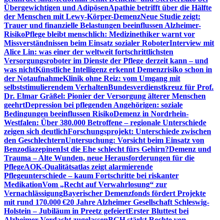
Übergewichtigen und Adipösen
Apathie betrifft über die Hälfte
der Menschen mit Lewy-Körper-Demenz
Neue Studie zeigt:
Trauer und finanzielle Belastungen beeinflussen Alzheimer-
Risiko
Pflege bleibt menschlich: Medizinethiker warnt vor
Missverständnissen beim Einsatz sozialer Roboter
Interview mit
Alice Lin: was einer der weltweit fortschrittlichsten
Versorgungsroboter im Dienste der Pflege derzeit kann – und
was nicht
Künstliche Intelligenz erkennt Demenzrisiko schon in
der Notaufnahme
Klinik ohne Reiz: vom Umgang mit
selbststimulierendem Verhalten
Bundesverdienstkreuz für Prof.
Dr. Elmar Gräßel: Pionier der Versorgung älterer Menschen
geehrt
Depression bei pflegenden Angehörigen: soziale
Bedingungen beeinflussen Risiko
Demenz in Nordrhein-
Westfalen: Über 380.000 Betroffene – regionale Unterschiede
zeigen sich deutlich
Forschungsprojekt: Unterschiede zwischen
den Geschlechtern
Untersuchung: Vorsicht beim Einsatz von
Benzodiazepinen
Ist die Ehe schlecht fürs Gehirn?
Demenz und
Trauma – Alte Wunden, neue Herausforderungen für die
Pflege
AOK-Qualitätsatlas zeigt alarmierende
Pflegeunterschiede – kaum Fortschritte bei riskanter
Medikation
Vom „Recht auf Verwahrlosung“ zur
Vernachlässigung
Bayerischer Demenzfonds fördert Projekte
mit rund 170.000 €
20 Jahre Alzheimer Gesellschaft Schleswig-
Holstein – Jubiläum in Preetz gefeiert
Erster Bluttest bei
Alzheimer-Verdacht zugelassen
BGH stärkt Rechte von