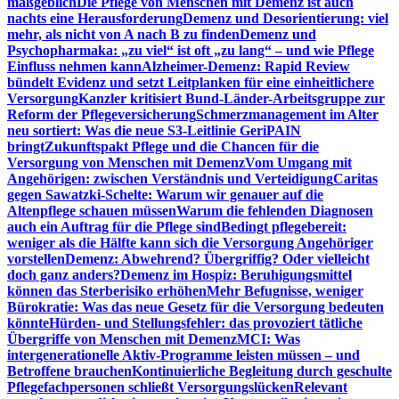
maßgeblich
Die Pflege von Menschen mit Demenz ist auch
nachts eine Herausforderung
Demenz und Desorientierung: viel
mehr, als nicht von A nach B zu finden
Demenz und
Psychopharmaka: „zu viel“ ist oft „zu lang“ – und wie Pflege
Einfluss nehmen kann
Alzheimer-Demenz: Rapid Review
bündelt Evidenz und setzt Leitplanken für eine einheitlichere
Versorgung
Kanzler kritisiert Bund-Länder-Arbeitsgruppe zur
Reform der Pflegeversicherung
Schmerzmanagement im Alter
neu sortiert: Was die neue S3-Leitlinie GeriPAIN
bringt
Zukunftspakt Pflege und die Chancen für die
Versorgung von Menschen mit Demenz
Vom Umgang mit
Angehörigen: zwischen Verständnis und Verteidigung
Caritas
gegen Sawatzki-Schelte: Warum wir genauer auf die
Altenpflege schauen müssen
Warum die fehlenden Diagnosen
auch ein Auftrag für die Pflege sind
Bedingt pflegebereit:
weniger als die Hälfte kann sich die Versorgung Angehöriger
vorstellen
Demenz: Abwehrend? Übergriffig? Oder vielleicht
doch ganz anders?
Demenz im Hospiz: Beruhigungsmittel
können das Sterberisiko erhöhen
Mehr Befugnisse, weniger
Bürokratie: Was das neue Gesetz für die Versorgung bedeuten
könnte
Hürden- und Stellungsfehler: das provoziert tätliche
Übergriffe von Menschen mit Demenz
MCI: Was
intergenerationelle Aktiv-Programme leisten müssen – und
Betroffene brauchen
Kontinuierliche Begleitung durch geschulte
Pflegefachpersonen schließt Versorgungslücken
Relevant