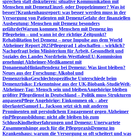
sprechen statt diskutieren: situative Kommunikation mit
Menschen mit Demenz
Einzel- oder Doppelzimmer? Was ist
besser?
Krankenhausreport: was besser werden muss in der
Versorgung von Patienten mit Demenz
Gefahr der finanziellen
Ausbeutung: Menschen mit Demenz besonders
gefährdet
Warum kommen Menschen mit Demenz ins
Pflegeheim – und wann ist der richtige Zeitpunkt?
Rehabilitation bei Demenz – neue Impulse aus dem World
Alzheimer Report 2025
Pflegegrad 1 abschaffen – wirklich?
Nachgefragt beim Ministerium für Arbeit, Gesundheit und
Soziales des Landes Nordrhein-Westfalen
EU-Kommission
genehmigt Alzheimer-Medikament mit
Donanemab
Hinlauftendenz bei Demenz: Was lässt bleiben?
Neues aus der Forschung: Alkohol und
Demenzrisiko
Geschlechtsspezifische Unterschiede beim
Demenzrisiko: Erkenntnisse aus der UK-Biobank-Studie
Welt-
Alzheimer-Tag: Mensch sein und bleiben
Angehörige bleiben
größter Pflegedienst in Deutschland – Politik muss Strukturen
anpassen
Pflege Angehörige: Einkommen ok – aber
überlastet
Samuel L. Jackson setzt sich mit anderen
Prominenten mit persönlichem Engagement gegen Alzheimer
ein
Pflegeausbildung: nicht alle bleiben bis zum
Schluss
Kindheitserfahrungen und Demenz: Unerwartete
Zusammenhänge auch für die Pflegepraxis
Demenz im
Krankenhaus: warum die Versorgung so oft scheitert und was