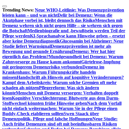
Zum
Inhalt
Trending News:
Neue WHO-Leitlinie: Was Demenzprävention
springen
leisten kann – und was nicht
Delir bei Demenz: Wenn die
Akutphase vorbei ist, bleibt dennoch das Risiko
Menschen mit
Demenz wehren sich nicht gegen Hilfe – sie wehren sich gegen
die Botschaft
Medienbiografie und -bewußtsein werden Teil der
Pflege werden
KI-Sprachanalyse kann Hinweise geben – ersetzt
aber keine Demenzdiagnostik
Glucosamin bei Alzheimer: Neue
Studie liefert Warnsignal
Demenzprävention ist mehr als
Bewegung und gesunde Ernährung
Demenz: Wer hat hier
eigentlich das Problem?
Mundgesundheit bei Demenz: Warum
Zahnvorsorge zu Hause kaum ankommt
Gürtelrose-Impfung
mit geringerem Demenzrisiko verbunden
Demenz im
Krankenhaus: Warum Führungskräfte handeln
müssen
Handschrift als Hinweis auf kognitive Veränderungen?
Kampf dem Arbeitskreis: Warum solche Gremien oft mehr
schaden als nützen
Pflegereform: Was sich ändern
könnte
Menschen mit Demenz versorgen: Verhalten doppelt
lesen
Kognitive Verschlechterung: Blutwerte aus dem Darm-
Stoffwechsel könnten frühe Hinweise geben
Nach dem Vorfall
nicht einfach weitermachen: Warum Sie in der Pflege einen
Buddy-Check etablieren sollten
Swen Staack über
Demenzpolitik, Pflege und falsche Hoffnungen
Neue Studie:
Auch frühe Demenzen sind oft mit beeinflussbaren Risiken