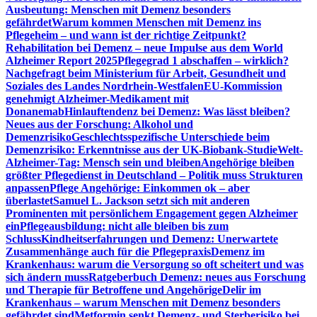
Ausbeutung: Menschen mit Demenz besonders
gefährdet
Warum kommen Menschen mit Demenz ins
Pflegeheim – und wann ist der richtige Zeitpunkt?
Rehabilitation bei Demenz – neue Impulse aus dem World
Alzheimer Report 2025
Pflegegrad 1 abschaffen – wirklich?
Nachgefragt beim Ministerium für Arbeit, Gesundheit und
Soziales des Landes Nordrhein-Westfalen
EU-Kommission
genehmigt Alzheimer-Medikament mit
Donanemab
Hinlauftendenz bei Demenz: Was lässt bleiben?
Neues aus der Forschung: Alkohol und
Demenzrisiko
Geschlechtsspezifische Unterschiede beim
Demenzrisiko: Erkenntnisse aus der UK-Biobank-Studie
Welt-
Alzheimer-Tag: Mensch sein und bleiben
Angehörige bleiben
größter Pflegedienst in Deutschland – Politik muss Strukturen
anpassen
Pflege Angehörige: Einkommen ok – aber
überlastet
Samuel L. Jackson setzt sich mit anderen
Prominenten mit persönlichem Engagement gegen Alzheimer
ein
Pflegeausbildung: nicht alle bleiben bis zum
Schluss
Kindheitserfahrungen und Demenz: Unerwartete
Zusammenhänge auch für die Pflegepraxis
Demenz im
Krankenhaus: warum die Versorgung so oft scheitert und was
sich ändern muss
Ratgeberbuch Demenz: neues aus Forschung
und Therapie für Betroffene und Angehörige
Delir im
Krankenhaus – warum Menschen mit Demenz besonders
gefährdet sind
Metformin senkt Demenz- und Sterberisiko bei