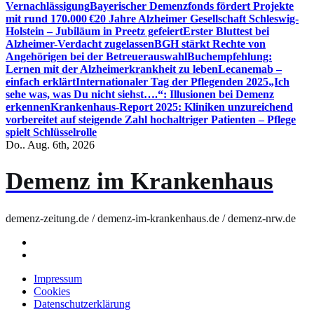
Vernachlässigung
Bayerischer Demenzfonds fördert Projekte
mit rund 170.000 €
20 Jahre Alzheimer Gesellschaft Schleswig-
Holstein – Jubiläum in Preetz gefeiert
Erster Bluttest bei
Alzheimer-Verdacht zugelassen
BGH stärkt Rechte von
Angehörigen bei der Betreuerauswahl
Buchempfehlung:
Lernen mit der Alzheimerkrankheit zu leben
Lecanemab –
einfach erklärt
Internationaler Tag der Pflegenden 2025
„Ich
sehe was, was Du nicht siehst….“: Illusionen bei Demenz
erkennen
Krankenhaus-Report 2025: Kliniken unzureichend
vorbereitet auf steigende Zahl hochaltriger Patienten – Pflege
spielt Schlüsselrolle
Do.. Aug. 6th, 2026
Demenz im Krankenhaus
demenz-zeitung.de / demenz-im-krankenhaus.de / demenz-nrw.de
Impressum
Cookies
Datenschutzerklärung