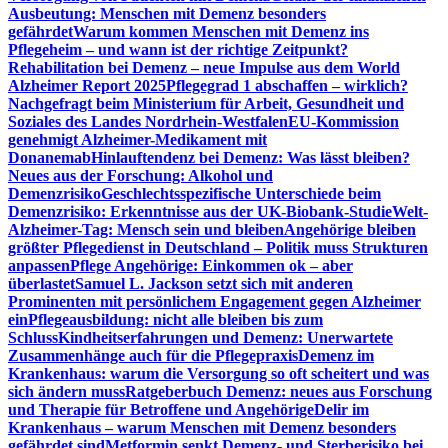
Ausbeutung: Menschen mit Demenz besonders
gefährdet
Warum kommen Menschen mit Demenz ins
Pflegeheim – und wann ist der richtige Zeitpunkt?
Rehabilitation bei Demenz – neue Impulse aus dem World
Alzheimer Report 2025
Pflegegrad 1 abschaffen – wirklich?
Nachgefragt beim Ministerium für Arbeit, Gesundheit und
Soziales des Landes Nordrhein-Westfalen
EU-Kommission
genehmigt Alzheimer-Medikament mit
Donanemab
Hinlauftendenz bei Demenz: Was lässt bleiben?
Neues aus der Forschung: Alkohol und
Demenzrisiko
Geschlechtsspezifische Unterschiede beim
Demenzrisiko: Erkenntnisse aus der UK-Biobank-Studie
Welt-
Alzheimer-Tag: Mensch sein und bleiben
Angehörige bleiben
größter Pflegedienst in Deutschland – Politik muss Strukturen
anpassen
Pflege Angehörige: Einkommen ok – aber
überlastet
Samuel L. Jackson setzt sich mit anderen
Prominenten mit persönlichem Engagement gegen Alzheimer
ein
Pflegeausbildung: nicht alle bleiben bis zum
Schluss
Kindheitserfahrungen und Demenz: Unerwartete
Zusammenhänge auch für die Pflegepraxis
Demenz im
Krankenhaus: warum die Versorgung so oft scheitert und was
sich ändern muss
Ratgeberbuch Demenz: neues aus Forschung
und Therapie für Betroffene und Angehörige
Delir im
Krankenhaus – warum Menschen mit Demenz besonders
gefährdet sind
Metformin senkt Demenz- und Sterberisiko bei