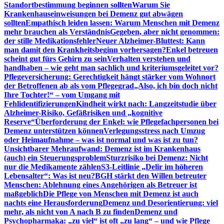
Standortbestimmung beginnen sollten
Warum Sie
Krankenhauseinweisungen bei Demenz gut abwägen
sollten
Empathisch leiden lassen: Warum Menschen mit Demenz
mehr brauchen als Verständnis
Gegeben, aber nicht genommen:
der stille Medikationsfehler
Neuer Alzheimer-Bluttest: Kann
man damit den Krankheitsbeginn vorhersagen?
Enkel betreuen
scheint gut fürs Gehirn zu sein
Verhalten verstehen und
handhaben – wie geht man sachlich und kriteriumsgeleitet vor?
Pflegeversicherung: Gerechtigkeit hängt stärker vom Wohnort
der Betroffenen ab als vom Pflegegrad
„Also, ich bin doch nicht
Ihre Tochter!“ – vom Umgang mit
Fehlidentifizierungen
Kindheit wirkt nach: Langzeitstudie über
Alzheimer-Risiko, Gefäßrisiken und „kognitive
Reserve“
Überforderung der Enkel: wie Pflegefachpersonen bei
Demenz unterstützen können
Verlegungsstress nach Umzug
oder Heimaufnahme – was ist normal und was ist zu tun?
Unsichtbarer Mehraufwand: Demenz ist im Krankenhaus
(auch) ein Steuerungsproblem
Sturzrisiko bei Demenz: Nicht
nur die Medikamente zählen
S3-Leitlinie „Delir im höheren
Lebensalter“: Was ist neu?
BGH stärkt den Willen betreuter
Menschen: Ablehnung eines Angehörigen als Betreuer ist
maßgeblich
Die Pflege von Menschen mit Demenz ist auch
nachts eine Herausforderung
Demenz und Desorientierung: viel
mehr, als nicht von A nach B zu finden
Demenz und
Psychopharmaka: „zu viel“ ist oft „zu lang“ – und wie Pflege