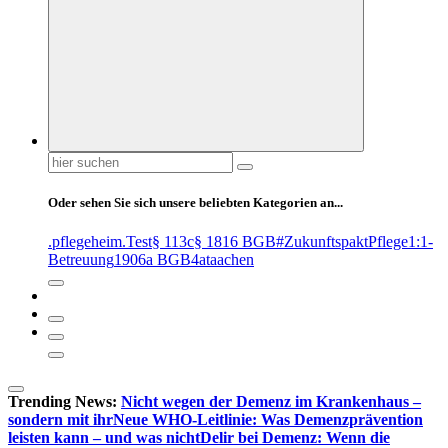
Suchen
nach:
Oder sehen Sie sich unsere beliebten Kategorien an...
.pflegeheim
.Test
§ 113c
§ 1816 BGB
#ZukunftspaktPflege
1:1-
Betreuung
1906a BGB
4at
aachen
Trending News:
Nicht wegen der Demenz im Krankenhaus –
sondern mit ihr
Neue WHO-Leitlinie: Was Demenzprävention
leisten kann – und was nicht
Delir bei Demenz: Wenn die