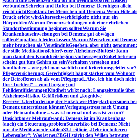
Auch frühe Demenzen sind oft mit beeinflussbaren Risiken
verbunden
Schreien und Rufen bei Demenz: Beruhigen allein
reicht nicht
Reaktanz bei Menschen mit Demenz: Wenn Hilfe als
Druck erlebt wird
Altersschwerhörigkeit: nicht nur ein
Hörproblem
Warum Demenzschulungen mit einer ehrlichen
Standortbestimmung beginnen sollten
Warum Sie
Krankenhauseinweisungen bei Demenz gut abwägen
sollten
Empathisch leiden lassen: Warum Menschen mit Demenz
mehr brauchen als Verständnis
Gegeben, aber nicht genommen:
der stille Medikationsfehler
Neuer Alzheimer-Bluttest: Kann
man damit den Krankheitsbeginn vorhersagen?
Enkel betreuen
scheint gut fürs Gehirn zu sein
Verhalten verstehen und
handhaben – wie geht man sachlich und kriteriumsgeleitet vor?
Pflegeversicherung: Gerechtigkeit hängt stärker vom Wohnort
der Betroffenen ab als vom Pflegegrad
„Also, ich bin doch nicht
Ihre Tochter!“ – vom Umgang mit
Fehlidentifizierungen
Kindheit wirkt nach: Langzeitstudie über
Alzheimer-Risiko, Gefäßrisiken und „kognitive
Reserve“
Überforderung der Enkel: wie Pflegefachpersonen bei
Demenz unterstützen können
Verlegungsstress nach Umzug
oder Heimaufnahme – was ist normal und was ist zu tun?
Unsichtbarer Mehraufwand: Demenz ist im Krankenhaus
(auch) ein Steuerungsproblem
Sturzrisiko bei Demenz: Nicht
nur die Medikamente zählen
S3-Leitlinie „Delir im höheren
Lebensalter“: Was ist neu?
BGH stärkt den Willen betreuter