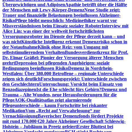
Übergewichtigen und Adipösen
Apathie betrifft über die Hälfte
der Menschen mit Lewy-Körper-Demenz
Neue Studie zeigt:
Trauer und finanzielle Belastungen beeinflussen Alzheimer-
Risiko
Pflege bleibt menschlich: Medizinethiker warnt vor
Missverständnissen beim Einsatz sozialer Roboter
Interview mit
Alice Lin: was einer der weltweit fortschrittlichsten
Versorgungsroboter im Dienste der Pflege derzeit kann – und
was nicht
Künstliche Intelligenz erkennt Demenzrisiko schon in
der Notaufnahme
Klinik ohne Reiz: vom Umgang mit
selbststimulierendem Verhalten
Bundesverdienstkreuz für Prof.
Dr. Elmar Gräßel: Pionier der Versorgung älterer Menschen
geehrt
Depression bei pflegenden Angehörigen: soziale
Bedingungen beeinflussen Risiko
Demenz in Nordrhein-
Westfalen: Über 380.000 Betroffene – regionale Unterschiede
zeigen sich deutlich
Forschungsprojekt: Unterschiede zwischen
den Geschlechtern
Untersuchung: Vorsicht beim Einsatz von
Benzodiazepinen
Ist die Ehe schlecht fürs Gehirn?
Demenz und
Trauma – Alte Wunden, neue Herausforderungen für die
Pflege
AOK-Qualitätsatlas zeigt alarmierende
Pflegeunterschiede – kaum Fortschritte bei riskanter
Medikation
Vom „Recht auf Verwahrlosung“ zur
Vernachlässigung
Bayerischer Demenzfonds fördert Projekte
mit rund 170.000 €
20 Jahre Alzheimer Gesellschaft Schleswig-
Holstein – Jubiläum in Preetz gefeiert
Erster Bluttest bei
Alzheimer-Verdacht zugelassen
BGH stärkt Rechte von