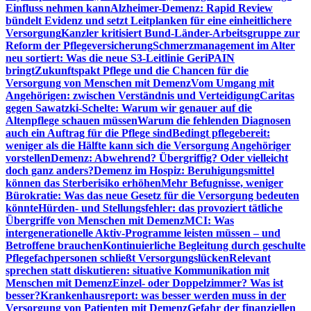
Einfluss nehmen kann
Alzheimer-Demenz: Rapid Review
bündelt Evidenz und setzt Leitplanken für eine einheitlichere
Versorgung
Kanzler kritisiert Bund-Länder-Arbeitsgruppe zur
Reform der Pflegeversicherung
Schmerzmanagement im Alter
neu sortiert: Was die neue S3-Leitlinie GeriPAIN
bringt
Zukunftspakt Pflege und die Chancen für die
Versorgung von Menschen mit Demenz
Vom Umgang mit
Angehörigen: zwischen Verständnis und Verteidigung
Caritas
gegen Sawatzki-Schelte: Warum wir genauer auf die
Altenpflege schauen müssen
Warum die fehlenden Diagnosen
auch ein Auftrag für die Pflege sind
Bedingt pflegebereit:
weniger als die Hälfte kann sich die Versorgung Angehöriger
vorstellen
Demenz: Abwehrend? Übergriffig? Oder vielleicht
doch ganz anders?
Demenz im Hospiz: Beruhigungsmittel
können das Sterberisiko erhöhen
Mehr Befugnisse, weniger
Bürokratie: Was das neue Gesetz für die Versorgung bedeuten
könnte
Hürden- und Stellungsfehler: das provoziert tätliche
Übergriffe von Menschen mit Demenz
MCI: Was
intergenerationelle Aktiv-Programme leisten müssen – und
Betroffene brauchen
Kontinuierliche Begleitung durch geschulte
Pflegefachpersonen schließt Versorgungslücken
Relevant
sprechen statt diskutieren: situative Kommunikation mit
Menschen mit Demenz
Einzel- oder Doppelzimmer? Was ist
besser?
Krankenhausreport: was besser werden muss in der
Versorgung von Patienten mit Demenz
Gefahr der finanziellen