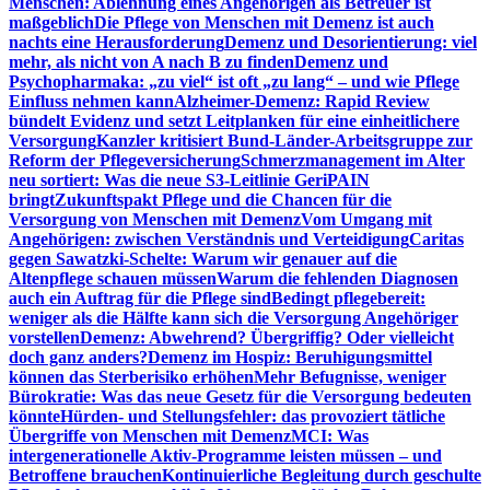
Menschen: Ablehnung eines Angehörigen als Betreuer ist
maßgeblich
Die Pflege von Menschen mit Demenz ist auch
nachts eine Herausforderung
Demenz und Desorientierung: viel
mehr, als nicht von A nach B zu finden
Demenz und
Psychopharmaka: „zu viel“ ist oft „zu lang“ – und wie Pflege
Einfluss nehmen kann
Alzheimer-Demenz: Rapid Review
bündelt Evidenz und setzt Leitplanken für eine einheitlichere
Versorgung
Kanzler kritisiert Bund-Länder-Arbeitsgruppe zur
Reform der Pflegeversicherung
Schmerzmanagement im Alter
neu sortiert: Was die neue S3-Leitlinie GeriPAIN
bringt
Zukunftspakt Pflege und die Chancen für die
Versorgung von Menschen mit Demenz
Vom Umgang mit
Angehörigen: zwischen Verständnis und Verteidigung
Caritas
gegen Sawatzki-Schelte: Warum wir genauer auf die
Altenpflege schauen müssen
Warum die fehlenden Diagnosen
auch ein Auftrag für die Pflege sind
Bedingt pflegebereit:
weniger als die Hälfte kann sich die Versorgung Angehöriger
vorstellen
Demenz: Abwehrend? Übergriffig? Oder vielleicht
doch ganz anders?
Demenz im Hospiz: Beruhigungsmittel
können das Sterberisiko erhöhen
Mehr Befugnisse, weniger
Bürokratie: Was das neue Gesetz für die Versorgung bedeuten
könnte
Hürden- und Stellungsfehler: das provoziert tätliche
Übergriffe von Menschen mit Demenz
MCI: Was
intergenerationelle Aktiv-Programme leisten müssen – und
Betroffene brauchen
Kontinuierliche Begleitung durch geschulte