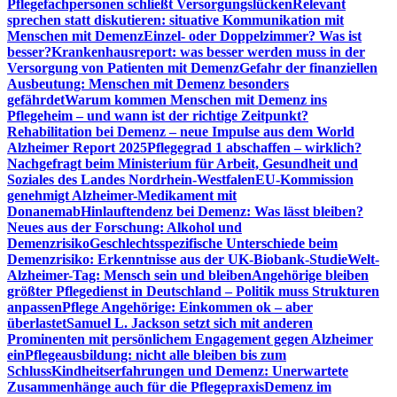
Pflegefachpersonen schließt Versorgungslücken
Relevant
sprechen statt diskutieren: situative Kommunikation mit
Menschen mit Demenz
Einzel- oder Doppelzimmer? Was ist
besser?
Krankenhausreport: was besser werden muss in der
Versorgung von Patienten mit Demenz
Gefahr der finanziellen
Ausbeutung: Menschen mit Demenz besonders
gefährdet
Warum kommen Menschen mit Demenz ins
Pflegeheim – und wann ist der richtige Zeitpunkt?
Rehabilitation bei Demenz – neue Impulse aus dem World
Alzheimer Report 2025
Pflegegrad 1 abschaffen – wirklich?
Nachgefragt beim Ministerium für Arbeit, Gesundheit und
Soziales des Landes Nordrhein-Westfalen
EU-Kommission
genehmigt Alzheimer-Medikament mit
Donanemab
Hinlauftendenz bei Demenz: Was lässt bleiben?
Neues aus der Forschung: Alkohol und
Demenzrisiko
Geschlechtsspezifische Unterschiede beim
Demenzrisiko: Erkenntnisse aus der UK-Biobank-Studie
Welt-
Alzheimer-Tag: Mensch sein und bleiben
Angehörige bleiben
größter Pflegedienst in Deutschland – Politik muss Strukturen
anpassen
Pflege Angehörige: Einkommen ok – aber
überlastet
Samuel L. Jackson setzt sich mit anderen
Prominenten mit persönlichem Engagement gegen Alzheimer
ein
Pflegeausbildung: nicht alle bleiben bis zum
Schluss
Kindheitserfahrungen und Demenz: Unerwartete
Zusammenhänge auch für die Pflegepraxis
Demenz im