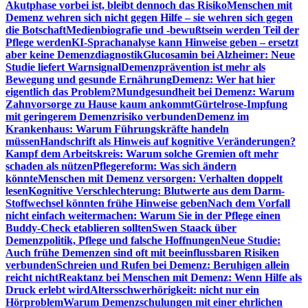
Akutphase vorbei ist, bleibt dennoch das Risiko
Menschen mit
Demenz wehren sich nicht gegen Hilfe – sie wehren sich gegen
die Botschaft
Medienbiografie und -bewußtsein werden Teil der
Pflege werden
KI-Sprachanalyse kann Hinweise geben – ersetzt
aber keine Demenzdiagnostik
Glucosamin bei Alzheimer: Neue
Studie liefert Warnsignal
Demenzprävention ist mehr als
Bewegung und gesunde Ernährung
Demenz: Wer hat hier
eigentlich das Problem?
Mundgesundheit bei Demenz: Warum
Zahnvorsorge zu Hause kaum ankommt
Gürtelrose-Impfung
mit geringerem Demenzrisiko verbunden
Demenz im
Krankenhaus: Warum Führungskräfte handeln
müssen
Handschrift als Hinweis auf kognitive Veränderungen?
Kampf dem Arbeitskreis: Warum solche Gremien oft mehr
schaden als nützen
Pflegereform: Was sich ändern
könnte
Menschen mit Demenz versorgen: Verhalten doppelt
lesen
Kognitive Verschlechterung: Blutwerte aus dem Darm-
Stoffwechsel könnten frühe Hinweise geben
Nach dem Vorfall
nicht einfach weitermachen: Warum Sie in der Pflege einen
Buddy-Check etablieren sollten
Swen Staack über
Demenzpolitik, Pflege und falsche Hoffnungen
Neue Studie:
Auch frühe Demenzen sind oft mit beeinflussbaren Risiken
verbunden
Schreien und Rufen bei Demenz: Beruhigen allein
reicht nicht
Reaktanz bei Menschen mit Demenz: Wenn Hilfe als
Druck erlebt wird
Altersschwerhörigkeit: nicht nur ein
Hörproblem
Warum Demenzschulungen mit einer ehrlichen