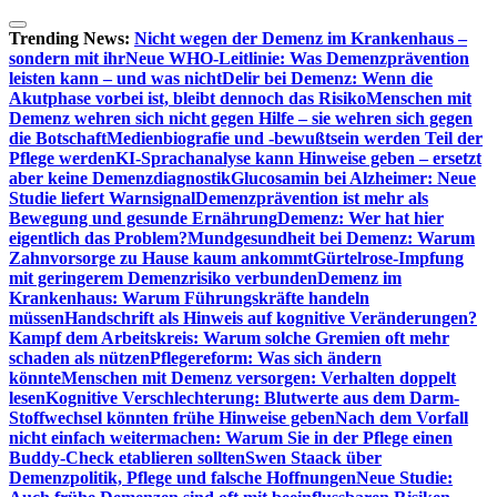
Zum
Inhalt
Trending News:
Nicht wegen der Demenz im Krankenhaus –
springen
sondern mit ihr
Neue WHO-Leitlinie: Was Demenzprävention
leisten kann – und was nicht
Delir bei Demenz: Wenn die
Akutphase vorbei ist, bleibt dennoch das Risiko
Menschen mit
Demenz wehren sich nicht gegen Hilfe – sie wehren sich gegen
die Botschaft
Medienbiografie und -bewußtsein werden Teil der
Pflege werden
KI-Sprachanalyse kann Hinweise geben – ersetzt
aber keine Demenzdiagnostik
Glucosamin bei Alzheimer: Neue
Studie liefert Warnsignal
Demenzprävention ist mehr als
Bewegung und gesunde Ernährung
Demenz: Wer hat hier
eigentlich das Problem?
Mundgesundheit bei Demenz: Warum
Zahnvorsorge zu Hause kaum ankommt
Gürtelrose-Impfung
mit geringerem Demenzrisiko verbunden
Demenz im
Krankenhaus: Warum Führungskräfte handeln
müssen
Handschrift als Hinweis auf kognitive Veränderungen?
Kampf dem Arbeitskreis: Warum solche Gremien oft mehr
schaden als nützen
Pflegereform: Was sich ändern
könnte
Menschen mit Demenz versorgen: Verhalten doppelt
lesen
Kognitive Verschlechterung: Blutwerte aus dem Darm-
Stoffwechsel könnten frühe Hinweise geben
Nach dem Vorfall
nicht einfach weitermachen: Warum Sie in der Pflege einen
Buddy-Check etablieren sollten
Swen Staack über
Demenzpolitik, Pflege und falsche Hoffnungen
Neue Studie: