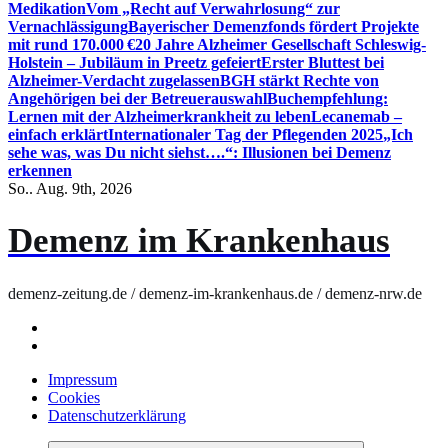
Medikation
Vom „Recht auf Verwahrlosung“ zur
Vernachlässigung
Bayerischer Demenzfonds fördert Projekte
mit rund 170.000 €
20 Jahre Alzheimer Gesellschaft Schleswig-
Holstein – Jubiläum in Preetz gefeiert
Erster Bluttest bei
Alzheimer-Verdacht zugelassen
BGH stärkt Rechte von
Angehörigen bei der Betreuerauswahl
Buchempfehlung:
Lernen mit der Alzheimerkrankheit zu leben
Lecanemab –
einfach erklärt
Internationaler Tag der Pflegenden 2025
„Ich
sehe was, was Du nicht siehst….“: Illusionen bei Demenz
erkennen
So.. Aug. 9th, 2026
Demenz im Krankenhaus
demenz-zeitung.de / demenz-im-krankenhaus.de / demenz-nrw.de
Impressum
Cookies
Datenschutzerklärung