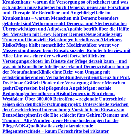
Krankenhaus: warum die Versorgung so oft scheitert und was
sich ändern muss
Ratgeberbuch Demenz: neues aus Forschung
und Therapie für Betroffene und Angehörige
Delir im
Krankenhaus – warum Menschen mit Demenz besonders
gefährdet sind
Metformin senkt Demenz- und Sterberisiko bei
Übergewichtigen und Adipösen
Apathie betrifft über die Hälfte
der Menschen mit Lewy-Körper-Demenz
Neue Studie zeigt:
Trauer und finanzielle Belastungen beeinflussen Alzheimer-
Risiko
Pflege bleibt menschlich: Medizinethiker warnt vor
Missverständnissen beim Einsatz sozialer Roboter
Interview mit
Alice Lin: was einer der weltweit fortschrittlichsten
Versorgungsroboter im Dienste der Pflege derzeit kann – und
was nicht
Künstliche Intelligenz erkennt Demenzrisiko schon in
der Notaufnahme
Klinik ohne Reiz: vom Umgang mit
selbststimulierendem Verhalten
Bundesverdienstkreuz für Prof.
Dr. Elmar Gräßel: Pionier der Versorgung älterer Menschen
geehrt
Depression bei pflegenden Angehörigen: soziale
Bedingungen beeinflussen Risiko
Demenz in Nordrhein-
Westfalen: Über 380.000 Betroffene – regionale Unterschiede
zeigen sich deutlich
Forschungsprojekt: Unterschiede zwischen
den Geschlechtern
Untersuchung: Vorsicht beim Einsatz von
Benzodiazepinen
Ist die Ehe schlecht fürs Gehirn?
Demenz und
Trauma – Alte Wunden, neue Herausforderungen für die
Pflege
AOK-Qualitätsatlas zeigt alarmierende
Pflegeunterschiede – kaum Fortschritte bei riskanter