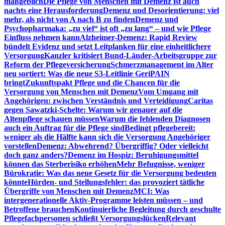
maßgeblich
Die Pflege von Menschen mit Demenz ist auch
nachts eine Herausforderung
Demenz und Desorientierung: viel
mehr, als nicht von A nach B zu finden
Demenz und
Psychopharmaka: „zu viel“ ist oft „zu lang“ – und wie Pflege
Einfluss nehmen kann
Alzheimer-Demenz: Rapid Review
bündelt Evidenz und setzt Leitplanken für eine einheitlichere
Versorgung
Kanzler kritisiert Bund-Länder-Arbeitsgruppe zur
Reform der Pflegeversicherung
Schmerzmanagement im Alter
neu sortiert: Was die neue S3-Leitlinie GeriPAIN
bringt
Zukunftspakt Pflege und die Chancen für die
Versorgung von Menschen mit Demenz
Vom Umgang mit
Angehörigen: zwischen Verständnis und Verteidigung
Caritas
gegen Sawatzki-Schelte: Warum wir genauer auf die
Altenpflege schauen müssen
Warum die fehlenden Diagnosen
auch ein Auftrag für die Pflege sind
Bedingt pflegebereit:
weniger als die Hälfte kann sich die Versorgung Angehöriger
vorstellen
Demenz: Abwehrend? Übergriffig? Oder vielleicht
doch ganz anders?
Demenz im Hospiz: Beruhigungsmittel
können das Sterberisiko erhöhen
Mehr Befugnisse, weniger
Bürokratie: Was das neue Gesetz für die Versorgung bedeuten
könnte
Hürden- und Stellungsfehler: das provoziert tätliche
Übergriffe von Menschen mit Demenz
MCI: Was
intergenerationelle Aktiv-Programme leisten müssen – und
Betroffene brauchen
Kontinuierliche Begleitung durch geschulte
Pflegefachpersonen schließt Versorgungslücken
Relevant