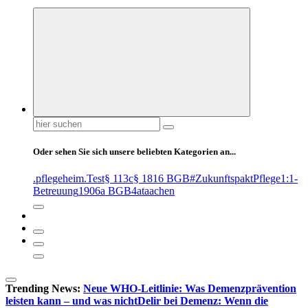
Suchen
nach:
Oder sehen Sie sich unsere beliebten Kategorien an...
.pflegeheim
.Test
§ 113c
§ 1816 BGB
#ZukunftspaktPflege
1:1-
Betreuung
1906a BGB
4at
aachen
Trending News:
Neue WHO-Leitlinie: Was Demenzprävention
leisten kann – und was nicht
Delir bei Demenz: Wenn die