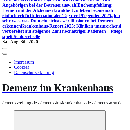
Angehörigen bei der Betreuerauswahl
Buchempfehlung:
Lernen mit der Alzheimerkrankheit zu leben
Lecanemab –
einfach erklärt
Internationaler Tag der Pflegenden 2025
„Ich
sehe was, was Du nicht siehst….“: Illusionen bei Demenz
erkennen
Krankenhaus-Report 2025: Kliniken unzureichend
vorbereitet auf steigende Zahl hochaltriger Patienten – Pflege
spielt Schlüsselrolle
Sa.. Aug. 8th, 2026
Impressum
Cookies
Datenschutzerklärung
Demenz im Krankenhaus
demenz-zeitung.de / demenz-im-krankenhaus.de / demenz-nrw.de