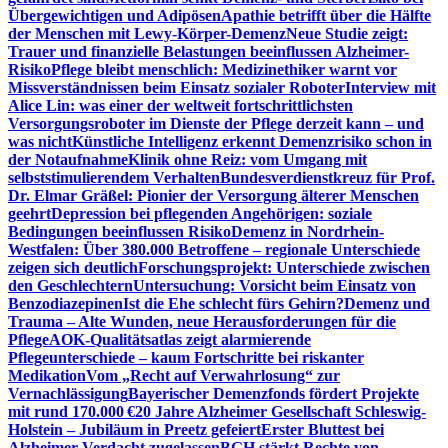
Übergewichtigen und Adipösen
Apathie betrifft über die Hälfte
der Menschen mit Lewy-Körper-Demenz
Neue Studie zeigt:
Trauer und finanzielle Belastungen beeinflussen Alzheimer-
Risiko
Pflege bleibt menschlich: Medizinethiker warnt vor
Missverständnissen beim Einsatz sozialer Roboter
Interview mit
Alice Lin: was einer der weltweit fortschrittlichsten
Versorgungsroboter im Dienste der Pflege derzeit kann – und
was nicht
Künstliche Intelligenz erkennt Demenzrisiko schon in
der Notaufnahme
Klinik ohne Reiz: vom Umgang mit
selbststimulierendem Verhalten
Bundesverdienstkreuz für Prof.
Dr. Elmar Gräßel: Pionier der Versorgung älterer Menschen
geehrt
Depression bei pflegenden Angehörigen: soziale
Bedingungen beeinflussen Risiko
Demenz in Nordrhein-
Westfalen: Über 380.000 Betroffene – regionale Unterschiede
zeigen sich deutlich
Forschungsprojekt: Unterschiede zwischen
den Geschlechtern
Untersuchung: Vorsicht beim Einsatz von
Benzodiazepinen
Ist die Ehe schlecht fürs Gehirn?
Demenz und
Trauma – Alte Wunden, neue Herausforderungen für die
Pflege
AOK-Qualitätsatlas zeigt alarmierende
Pflegeunterschiede – kaum Fortschritte bei riskanter
Medikation
Vom „Recht auf Verwahrlosung“ zur
Vernachlässigung
Bayerischer Demenzfonds fördert Projekte
mit rund 170.000 €
20 Jahre Alzheimer Gesellschaft Schleswig-
Holstein – Jubiläum in Preetz gefeiert
Erster Bluttest bei
Alzheimer-Verdacht zugelassen
BGH stärkt Rechte von