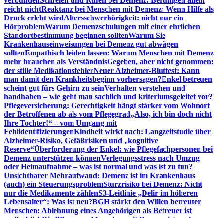
verbunden
Schreien und Rufen bei Demenz: Beruhigen allein
reicht nicht
Reaktanz bei Menschen mit Demenz: Wenn Hilfe als
Druck erlebt wird
Altersschwerhörigkeit: nicht nur ein
Hörproblem
Warum Demenzschulungen mit einer ehrlichen
Standortbestimmung beginnen sollten
Warum Sie
Krankenhauseinweisungen bei Demenz gut abwägen
sollten
Empathisch leiden lassen: Warum Menschen mit Demenz
mehr brauchen als Verständnis
Gegeben, aber nicht genommen:
der stille Medikationsfehler
Neuer Alzheimer-Bluttest: Kann
man damit den Krankheitsbeginn vorhersagen?
Enkel betreuen
scheint gut fürs Gehirn zu sein
Verhalten verstehen und
handhaben – wie geht man sachlich und kriteriumsgeleitet vor?
Pflegeversicherung: Gerechtigkeit hängt stärker vom Wohnort
der Betroffenen ab als vom Pflegegrad
„Also, ich bin doch nicht
Ihre Tochter!“ – vom Umgang mit
Fehlidentifizierungen
Kindheit wirkt nach: Langzeitstudie über
Alzheimer-Risiko, Gefäßrisiken und „kognitive
Reserve“
Überforderung der Enkel: wie Pflegefachpersonen bei
Demenz unterstützen können
Verlegungsstress nach Umzug
oder Heimaufnahme – was ist normal und was ist zu tun?
Unsichtbarer Mehraufwand: Demenz ist im Krankenhaus
(auch) ein Steuerungsproblem
Sturzrisiko bei Demenz: Nicht
nur die Medikamente zählen
S3-Leitlinie „Delir im höheren
Lebensalter“: Was ist neu?
BGH stärkt den Willen betreuter
Menschen: Ablehnung eines Angehörigen als Betreuer ist