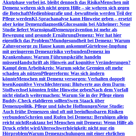
Akutphase vorbei ist, bleibt dennoch das Risiko
Menschen mit
Demenz wehren sich nicht gegen Hilfe – sie wehren sich gegen
die Botschaft
Medienbiografie und -bewußtsein werden Teil der
Pflege werden
KI-Sprachanalyse kann Hinweise geben – ersetzt
aber keine Demenzdiagnostik
Glucosamin bei Alzheimer: Neue
Studie liefert Warnsignal
Demenzprävention ist mehr als
Bewegung und gesunde Ernährung
Demenz: Wer hat hier
eigentlich das Problem?
Mundgesundheit bei Demenz: Warum
Zahnvorsorge zu Hause kaum ankommt
Gürtelrose-Impfung
mit geringerem Demenzrisiko verbunden
Demenz im
Krankenhaus: Warum Führungskräfte handeln
müssen
Handschrift als Hinweis auf kognitive Veränderungen?
Kampf dem Arbeitskreis: Warum solche Gremien oft mehr
schaden als nützen
Pflegereform: Was sich ändern
könnte
Menschen mit Demenz versorgen: Verhalten doppelt
lesen
Kognitive Verschlechterung: Blutwerte aus dem Darm-
Stoffwechsel könnten frühe Hinweise geben
Nach dem Vorfall
nicht einfach weitermachen: Warum Sie in der Pflege einen
Buddy-Check etablieren sollten
Swen Staack über
Demenzpolitik, Pflege und falsche Hoffnungen
Neue Studie:
Auch frühe Demenzen sind oft mit beeinflussbaren Risiken
verbunden
Schreien und Rufen bei Demenz: Beruhigen allein
reicht nicht
Reaktanz bei Menschen mit Demenz: Wenn Hilfe als
Druck erlebt wird
Altersschwerhörigkeit: nicht nur ein
Hörproblem
Warum Demenzschulungen mit einer ehrlichen