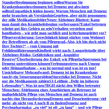
Standortbestimmung beginnen sollten
Warum Sie
Krankenhauseinweisungen bei Demenz gut abwägen
sollten
Empathisch leiden lassen: Warum Menschen mit Demenz
mehr brauchen als Verständnis
Gegeben, aber nicht genommen:
der stille Medikationsfehler
Neuer Alzheimer-Bluttest: Kann
man damit den Krankheitsbeginn vorhersagen?
Enkel betreuen
scheint gut fürs Gehirn zu sein
Verhalten verstehen und
handhaben – wie geht man sachlich und kriteriumsgeleitet vor?
Pflegeversicherung: Gerechtigkeit hängt stärker vom Wohnort
der Betroffenen ab als vom Pflegegrad
„Also, ich bin doch nicht
Ihre Tochter!“ – vom Umgang mit
Fehlidentifizierungen
Kindheit wirkt nach: Langzeitstudie über
Alzheimer-Risiko, Gefäßrisiken und „kognitive
Reserve“
Überforderung der Enkel: wie Pflegefachpersonen bei
Demenz unterstützen können
Verlegungsstress nach Umzug
oder Heimaufnahme – was ist normal und was ist zu tun?
Unsichtbarer Mehraufwand: Demenz ist im Krankenhaus
(auch) ein Steuerungsproblem
Sturzrisiko bei Demenz: Nicht
nur die Medikamente zählen
S3-Leitlinie „Delir im höheren
Lebensalter“: Was ist neu?
BGH stärkt den Willen betreuter
Menschen: Ablehnung eines Angehörigen als Betreuer ist
maßgeblich
Die Pflege von Menschen mit Demenz ist auch
nachts eine Herausforderung
Demenz und Desorientierung: viel
mehr, als nicht von A nach B zu finden
Demenz und
Psychopharmaka: „zu viel“ ist oft „zu lang“ – und wie Pflege