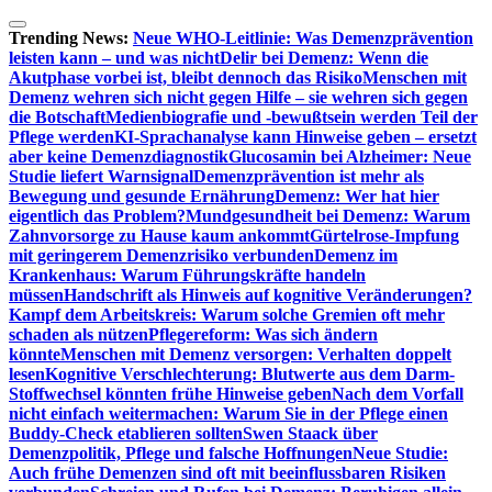
Zum
Inhalt
Trending News:
Neue WHO-Leitlinie: Was Demenzprävention
springen
leisten kann – und was nicht
Delir bei Demenz: Wenn die
Akutphase vorbei ist, bleibt dennoch das Risiko
Menschen mit
Demenz wehren sich nicht gegen Hilfe – sie wehren sich gegen
die Botschaft
Medienbiografie und -bewußtsein werden Teil der
Pflege werden
KI-Sprachanalyse kann Hinweise geben – ersetzt
aber keine Demenzdiagnostik
Glucosamin bei Alzheimer: Neue
Studie liefert Warnsignal
Demenzprävention ist mehr als
Bewegung und gesunde Ernährung
Demenz: Wer hat hier
eigentlich das Problem?
Mundgesundheit bei Demenz: Warum
Zahnvorsorge zu Hause kaum ankommt
Gürtelrose-Impfung
mit geringerem Demenzrisiko verbunden
Demenz im
Krankenhaus: Warum Führungskräfte handeln
müssen
Handschrift als Hinweis auf kognitive Veränderungen?
Kampf dem Arbeitskreis: Warum solche Gremien oft mehr
schaden als nützen
Pflegereform: Was sich ändern
könnte
Menschen mit Demenz versorgen: Verhalten doppelt
lesen
Kognitive Verschlechterung: Blutwerte aus dem Darm-
Stoffwechsel könnten frühe Hinweise geben
Nach dem Vorfall
nicht einfach weitermachen: Warum Sie in der Pflege einen
Buddy-Check etablieren sollten
Swen Staack über
Demenzpolitik, Pflege und falsche Hoffnungen
Neue Studie:
Auch frühe Demenzen sind oft mit beeinflussbaren Risiken