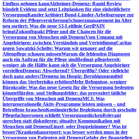
Einfluss nehmen kann
Alzheimer-Demenz: Rapid Review
bündelt Evidenz und setzt Leitplanken für eine einheitlichere
Versorgung
Kanzler kritisiert Bund-Länder-Arbeitsgruppe zur
Reform der Pflegeversicherung
Schmerzmanagement im Alter
neu sortiert: Was die neue S3-Leitlinie GeriPAIN
bringt
Zukunftspakt Pflege und die Chancen für die
Versorgung von Menschen mit Demenz
Vom Umgang mit
Angehörigen: zwischen Verständnis und Verteidigung
Caritas
gegen Sawatzki-Schelte: Warum wir genauer auf die
Altenpflege schauen müssen
Warum die fehlenden Diagnosen
auch ein Auftrag für die Pflege sind
Bedingt pflegebereit:
weniger als die Hälfte kann sich die Versorgung Angehöriger
vorstellen
Demenz: Abwehrend? Übergriffig? Oder vielleicht
doch ganz anders?
Demenz im Hospiz: Beruhigungsmittel
können das Sterberisiko erhöhen
Mehr Befugnisse, weniger
Bürokratie: Was das neue Gesetz für die Versorgung bedeuten
könnte
Hürden- und Stellungsfehler: das provoziert tätliche
Übergriffe von Menschen mit Demenz
MCI: Was
intergenerationelle Aktiv-Programme leisten müssen – und
Betroffene brauchen
Kontinuierliche Begleitung durch geschulte
Pflegefachpersonen schließt Versorgungslücken
Relevant
sprechen statt diskutieren: situative Kommunikation mit
Menschen mit Demenz
Einzel- oder Doppelzimmer? Was ist
besser?
Krankenhausreport: was besser werden muss in der
Versorgung von Patienten mit Demenz
Gefahr der finanziellen