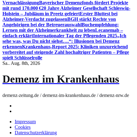
Vernachlässigung
Bayerischer Demenzfonds fördert Projekte
mit rund 170.000 €
20 Jahre Alzheimer Gesellschaft Schleswig-
Holstein – Jubiläum in Preetz gefeiert
Erster Bluttest bei
Alzheimer-Verdacht zugelassen
BGH stärkt Rechte von
Angehörigen bei der Betreuerauswahl
Buchempfehlung:
Lernen mit der Alzheimerkrankheit zu leben
Lecanemab –
einfach erklärt
Internationaler Tag der Pflegenden 2025
„Ich
sehe was, was Du nicht siehst….“: Illusionen bei Demenz
erkennen
Krankenhaus-Report 2025: Kliniken unzureichend
vorbereitet auf steigende Zahl hochaltriger Patienten – Pflege
spielt Schlüsselrolle
Sa.. Aug. 8th, 2026
Demenz im Krankenhaus
demenz-zeitung.de / demenz-im-krankenhaus.de / demenz-nrw.de
Impressum
Cookies
Datenschutzerklärung