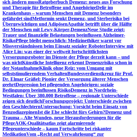
sich ändern muss
Ratgeberbuch Demenz: neues aus Forschung
und Therapie für Betroffene und Angehörige
Delir im
Krankenhaus – warum Menschen mit Demenz besonders
gefährdet sind
Metformin senkt Demenz- und Sterberisiko bei
Übergewichtigen und Adipösen
Apathie betrifft über die Hälfte
der Menschen mit Lewy-Körper-Demenz
Neue Studie zeigt:
Trauer und finanzielle Belastungen beeinflussen Alzheimer-
Risiko
Pflege bleibt menschlich: Medizinethiker warnt vor
Missverständnissen beim Einsatz sozialer Roboter
Interview mit
Alice Lin: was einer der weltweit fortschrittlichsten
Versorgungsroboter im Dienste der Pflege derzeit kann – und
was nicht
Künstliche Intelligenz erkennt Demenzrisiko schon in
der Notaufnahme
Klinik ohne Reiz: vom Umgang mit
selbststimulierendem Verhalten
Bundesverdienstkreuz für Prof.
Dr. Elmar Gräßel: Pionier der Versorgung älterer Menschen
geehrt
Depression bei pflegenden Angehörigen: soziale
Bedingungen beeinflussen Risiko
Demenz in Nordrhein-
Westfalen: Über 380.000 Betroffene – regionale Unterschiede
zeigen sich deutlich
Forschungsprojekt: Unterschiede zwischen
den Geschlechtern
Untersuchung: Vorsicht beim Einsatz von
Benzodiazepinen
Ist die Ehe schlecht fürs Gehirn?
Demenz und
Trauma – Alte Wunden, neue Herausforderungen für die
Pflege
AOK-Qualitätsatlas zeigt alarmierende
Pflegeunterschiede – kaum Fortschritte bei riskanter
Medikation
Vom „Recht auf Verwahrlosung“ zur