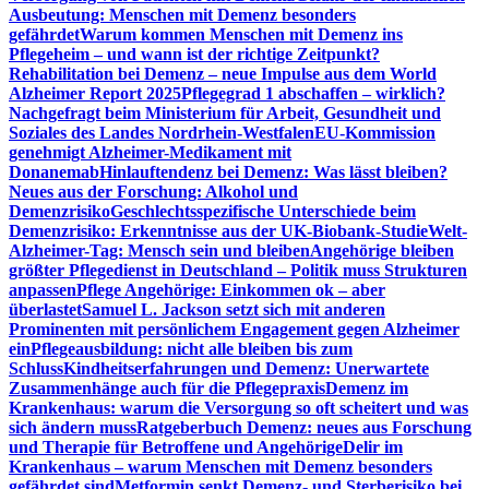
Ausbeutung: Menschen mit Demenz besonders
gefährdet
Warum kommen Menschen mit Demenz ins
Pflegeheim – und wann ist der richtige Zeitpunkt?
Rehabilitation bei Demenz – neue Impulse aus dem World
Alzheimer Report 2025
Pflegegrad 1 abschaffen – wirklich?
Nachgefragt beim Ministerium für Arbeit, Gesundheit und
Soziales des Landes Nordrhein-Westfalen
EU-Kommission
genehmigt Alzheimer-Medikament mit
Donanemab
Hinlauftendenz bei Demenz: Was lässt bleiben?
Neues aus der Forschung: Alkohol und
Demenzrisiko
Geschlechtsspezifische Unterschiede beim
Demenzrisiko: Erkenntnisse aus der UK-Biobank-Studie
Welt-
Alzheimer-Tag: Mensch sein und bleiben
Angehörige bleiben
größter Pflegedienst in Deutschland – Politik muss Strukturen
anpassen
Pflege Angehörige: Einkommen ok – aber
überlastet
Samuel L. Jackson setzt sich mit anderen
Prominenten mit persönlichem Engagement gegen Alzheimer
ein
Pflegeausbildung: nicht alle bleiben bis zum
Schluss
Kindheitserfahrungen und Demenz: Unerwartete
Zusammenhänge auch für die Pflegepraxis
Demenz im
Krankenhaus: warum die Versorgung so oft scheitert und was
sich ändern muss
Ratgeberbuch Demenz: neues aus Forschung
und Therapie für Betroffene und Angehörige
Delir im
Krankenhaus – warum Menschen mit Demenz besonders
gefährdet sind
Metformin senkt Demenz- und Sterberisiko bei