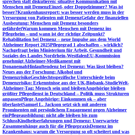
sprechen statt diskutieren: situative Kommunikation mit
Menschen mit Demenz
Einzel- oder Doppelzimmer? Was ist
besser?
Krankenhausreport: was besser werden muss in der
Versorgung von Patienten mit Demenz
Gefahr der finanziellen
Ausbeutung: Menschen mit Demenz besonders
gefährdet
Warum kommen Menschen mit Demenz ins
Pflegeheim – und wann ist der richtige Zeitpunkt?
Rehabilitation bei Demenz – neue Impulse aus dem World
Alzheimer Report 2025
Pflegegrad 1 abschaffen – wirklich?
Nachgefragt beim Ministerium für Arbeit, Gesundheit und
Soziales des Landes Nordrhein-Westfalen
EU-Kommission
genehmigt Alzheimer-Medikament mit
Donanemab
Hinlauftendenz bei Demenz: Was lässt bleiben?
Neues aus der Forschung: Alkohol und
Demenzrisiko
Geschlechtsspezifische Unterschiede beim
Demenzrisiko: Erkenntnisse aus der UK-Biobank-Studie
Welt-
Alzheimer-Tag: Mensch sein und bleiben
Angehörige bleiben
größter Pflegedienst in Deutschland – Politik muss Strukturen
anpassen
Pflege Angehörige: Einkommen ok – aber
überlastet
Samuel L. Jackson setzt sich mit anderen
Prominenten mit persönlichem Engagement gegen Alzheimer
ein
Pflegeausbildung: nicht alle bleiben bis zum
Schluss
Kindheitserfahrungen und Demenz: Unerwartete
Zusammenhänge auch für die Pflegepraxis
Demenz im
Krankenhaus: warum die Versorgung so oft scheitert und was