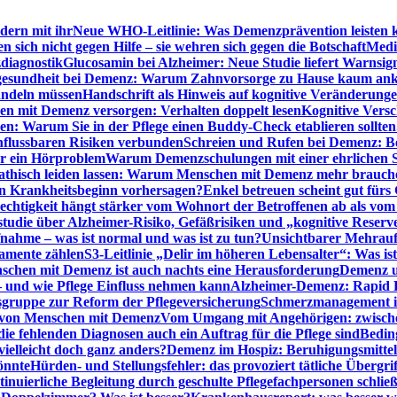
dern mit ihr
Neue WHO-Leitlinie: Was Demenzprävention leisten 
ich nicht gegen Hilfe – sie wehren sich gegen die Botschaft
Medi
diagnostik
Glucosamin bei Alzheimer: Neue Studie liefert Warnsig
esundheit bei Demenz: Warum Zahnvorsorge zu Hause kaum a
ndeln müssen
Handschrift als Hinweis auf kognitive Veränderung
n mit Demenz versorgen: Verhalten doppelt lesen
Kognitive Vers
en: Warum Sie in der Pflege einen Buddy-Check etablieren sollten
nflussbaren Risiken verbunden
Schreien und Rufen bei Demenz: Ber
ur ein Hörproblem
Warum Demenzschulungen mit einer ehrlichen S
thisch leiden lassen: Warum Menschen mit Demenz mehr brauche
en Krankheitsbeginn vorhersagen?
Enkel betreuen scheint gut fürs 
echtigkeit hängt stärker vom Wohnort der Betroffenen ab als vom
studie über Alzheimer-Risiko, Gefäßrisiken und „kognitive Reserv
ahme – was ist normal und was ist zu tun?
Unsichtbarer Mehrauf
kamente zählen
S3-Leitlinie „Delir im höheren Lebensalter“: Was is
nschen mit Demenz ist auch nachts eine Herausforderung
Demenz un
– und wie Pflege Einfluss nehmen kann
Alzheimer-Demenz: Rapid Re
sgruppe zur Reform der Pflegeversicherung
Schmerzmanagement im 
g von Menschen mit Demenz
Vom Umgang mit Angehörigen: zwische
e fehlenden Diagnosen auch ein Auftrag für die Pflege sind
Beding
elleicht doch ganz anders?
Demenz im Hospiz: Beruhigungsmittel
önnte
Hürden- und Stellungsfehler: das provoziert tätliche Überg
inuierliche Begleitung durch geschulte Pflegefachpersonen schli