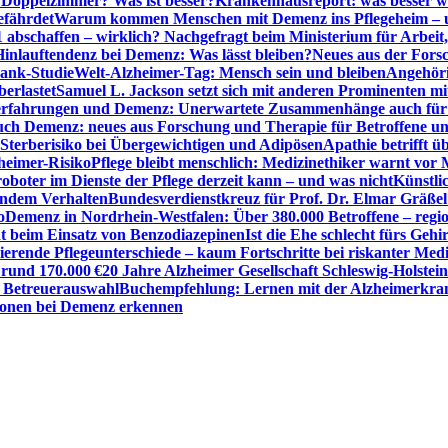
r Doppelzimmer? Was ist besser?
Krankenhausreport: was besser w
efährdet
Warum kommen Menschen mit Demenz ins Pflegeheim – un
1 abschaffen – wirklich? Nachgefragt beim Ministerium für Arbei
Hinlauftendenz bei Demenz: Was lässt bleiben?
Neues aus der Fors
bank-Studie
Welt-Alzheimer-Tag: Mensch sein und bleiben
Angehöri
erlastet
Samuel L. Jackson setzt sich mit anderen Prominenten m
erfahrungen und Demenz: Unerwartete Zusammenhänge auch für d
ch Demenz: neues aus Forschung und Therapie für Betroffene u
Sterberisiko bei Übergewichtigen und Adipösen
Apathie betrifft 
zheimer-Risiko
Pflege bleibt menschlich: Medizinethiker warnt vor 
sroboter im Dienste der Pflege derzeit kann – und was nicht
Künstli
endem Verhalten
Bundesverdienstkreuz für Prof. Dr. Elmar Gräßel
o
Demenz in Nordrhein-Westfalen: Über 380.000 Betroffene – region
t beim Einsatz von Benzodiazepinen
Ist die Ehe schlecht fürs Gehi
ierende Pflegeunterschiede – kaum Fortschritte bei riskanter Med
 rund 170.000 €
20 Jahre Alzheimer Gesellschaft Schleswig-Holstein
r Betreuerauswahl
Buchempfehlung: Lernen mit der Alzheimerkran
usionen bei Demenz erkennen