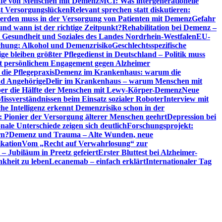
riffe von Menschen mit Demenz
MCI: Was intergenerationelle
eßt Versorgungslücken
Relevant sprechen statt diskutieren:
erden muss in der Versorgung von Patienten mit Demenz
Gefahr
d wann ist der richtige Zeitpunkt?
Rehabilitation bei Demenz –
t, Gesundheit und Soziales des Landes Nordrhein-Westfalen
EU-
chung: Alkohol und Demenzrisiko
Geschlechtsspezifische
ge bleiben größter Pflegedienst in Deutschland – Politik muss
it persönlichem Engagement gegen Alzheimer
ie Pflegepraxis
Demenz im Krankenhaus: warum die
nd Angehörige
Delir im Krankenhaus – warum Menschen mit
über die Hälfte der Menschen mit Lewy-Körper-Demenz
Neue
Missverständnissen beim Einsatz sozialer Roboter
Interview mit
che Intelligenz erkennt Demenzrisiko schon in der
: Pionier der Versorgung älterer Menschen geehrt
Depression bei
ale Unterschiede zeigen sich deutlich
Forschungsprojekt:
rn?
Demenz und Trauma – Alte Wunden, neue
ikation
Vom „Recht auf Verwahrlosung“ zur
 – Jubiläum in Preetz gefeiert
Erster Bluttest bei Alzheimer-
kheit zu leben
Lecanemab – einfach erklärt
Internationaler Tag