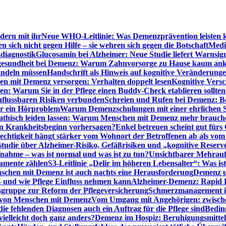
dern mit ihr
Neue WHO-Leitlinie: Was Demenzprävention leisten 
ich nicht gegen Hilfe – sie wehren sich gegen die Botschaft
Medi
diagnostik
Glucosamin bei Alzheimer: Neue Studie liefert Warnsig
esundheit bei Demenz: Warum Zahnvorsorge zu Hause kaum a
ndeln müssen
Handschrift als Hinweis auf kognitive Veränderung
n mit Demenz versorgen: Verhalten doppelt lesen
Kognitive Vers
en: Warum Sie in der Pflege einen Buddy-Check etablieren sollten
nflussbaren Risiken verbunden
Schreien und Rufen bei Demenz: Ber
ur ein Hörproblem
Warum Demenzschulungen mit einer ehrlichen S
thisch leiden lassen: Warum Menschen mit Demenz mehr brauche
en Krankheitsbeginn vorhersagen?
Enkel betreuen scheint gut fürs 
echtigkeit hängt stärker vom Wohnort der Betroffenen ab als vom
studie über Alzheimer-Risiko, Gefäßrisiken und „kognitive Reserv
ahme – was ist normal und was ist zu tun?
Unsichtbarer Mehrauf
kamente zählen
S3-Leitlinie „Delir im höheren Lebensalter“: Was is
nschen mit Demenz ist auch nachts eine Herausforderung
Demenz un
– und wie Pflege Einfluss nehmen kann
Alzheimer-Demenz: Rapid Re
sgruppe zur Reform der Pflegeversicherung
Schmerzmanagement im 
g von Menschen mit Demenz
Vom Umgang mit Angehörigen: zwische
e fehlenden Diagnosen auch ein Auftrag für die Pflege sind
Beding
elleicht doch ganz anders?
Demenz im Hospiz: Beruhigungsmittel