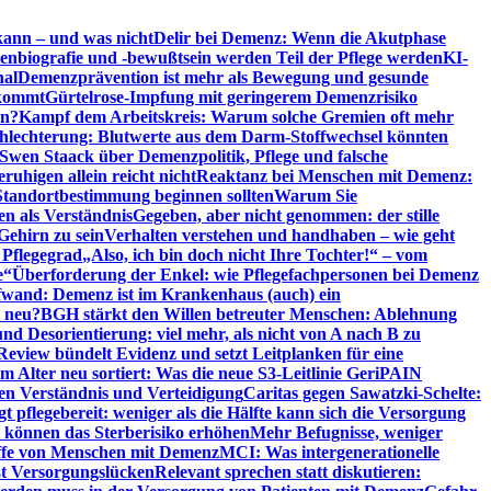
kann – und was nicht
Delir bei Demenz: Wenn die Akutphase
enbiografie und -bewußtsein werden Teil der Pflege werden
KI-
nal
Demenzprävention ist mehr als Bewegung und gesunde
nkommt
Gürtelrose-Impfung mit geringerem Demenzrisiko
en?
Kampf dem Arbeitskreis: Warum solche Gremien oft mehr
chlechterung: Blutwerte aus dem Darm-Stoffwechsel könnten
Swen Staack über Demenzpolitik, Pflege und falsche
uhigen allein reicht nicht
Reaktanz bei Menschen mit Demenz:
tandortbestimmung beginnen sollten
Warum Sie
n als Verständnis
Gegeben, aber nicht genommen: der stille
Gehirn zu sein
Verhalten verstehen und handhaben – wie geht
 Pflegegrad
„Also, ich bin doch nicht Ihre Tochter!“ – vom
e“
Überforderung der Enkel: wie Pflegefachpersonen bei Demenz
wand: Demenz ist im Krankenhaus (auch) ein
t neu?
BGH stärkt den Willen betreuter Menschen: Ablehnung
d Desorientierung: viel mehr, als nicht von A nach B zu
view bündelt Evidenz und setzt Leitplanken für eine
Alter neu sortiert: Was die neue S3-Leitlinie GeriPAIN
n Verständnis und Verteidigung
Caritas gegen Sawatzki-Schelte:
t pflegebereit: weniger als die Hälfte kann sich die Versorgung
 können das Sterberisiko erhöhen
Mehr Befugnisse, weniger
riffe von Menschen mit Demenz
MCI: Was intergenerationelle
eßt Versorgungslücken
Relevant sprechen statt diskutieren: