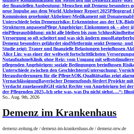
situative Kommunikation mit Menschen mit Demenz
Einzel- ode
der finanziellen Ausbeutung: Menschen mit Demenz besonders g
neue Impulse aus dem World Alzheimer Report 2025
Pflegegrad 
Kommission genehmigt Alzheimer-Medikament mit Donanemab
Unterschiede beim Demenzrisiko: Erkenntnisse aus der UK-Bio
Strukturen anpassen
Pflege Angehörige: Einkommen ok – aber üb
ein
Pflegeausbildung: nicht alle bleiben bis zum Schluss
Kindheits
Versorgung so oft scheitert und was sich ändern muss
Ratgeberbu
Demenz besonders gefährdet sind
Metformin senkt Demenz- und 
Studie zeigt: Trauer und finanzielle Belastungen beeinflussen Al
Alice Lin: was einer der weltweit fortschrittlichsten Versorgung
Notaufnahme
Klinik ohne Reiz: vom Umgang mit selbststimulier
pflegenden Angehörigen: soziale Bedingungen beeinflussen Risik
Unterschiede zwischen den Geschlechtern
Untersuchung: Vorsich
Herausforderungen für die Pflege
AOK-Qualitätsatlas zeigt alarm
Vernachlässigung
Bayerischer Demenzfonds fördert Projekte mit
Verdacht zugelassen
BGH stärkt Rechte von Angehörigen bei de
der Pflegenden 2025
„Ich sehe was, was Du nicht siehst….“: Ill
So.. Aug. 9th, 2026
Demenz im Krankenhaus
demenz-zeitung.de / demenz-im-krankenhaus.de / demenz-nrw.de