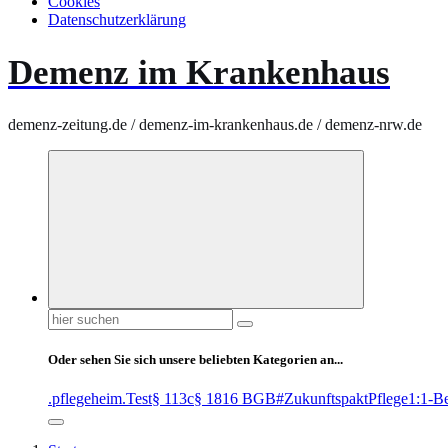
Cookies
Datenschutzerklärung
Demenz im Krankenhaus
demenz-zeitung.de / demenz-im-krankenhaus.de / demenz-nrw.de
Suchen
nach:
Oder sehen Sie sich unsere beliebten Kategorien an...
.pflegeheim
.Test
§ 113c
§ 1816 BGB
#ZukunftspaktPflege
1:1-B