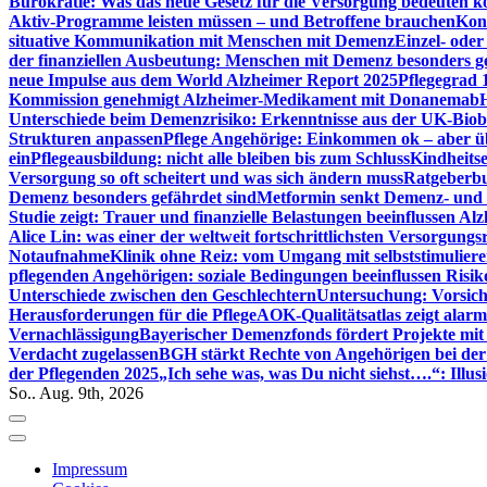
Bürokratie: Was das neue Gesetz für die Versorgung bedeuten k
Aktiv-Programme leisten müssen – und Betroffene brauchen
Kont
situative Kommunikation mit Menschen mit Demenz
Einzel- ode
der finanziellen Ausbeutung: Menschen mit Demenz besonders g
neue Impulse aus dem World Alzheimer Report 2025
Pflegegrad 
Kommission genehmigt Alzheimer-Medikament mit Donanemab
Unterschiede beim Demenzrisiko: Erkenntnisse aus der UK-Bio
Strukturen anpassen
Pflege Angehörige: Einkommen ok – aber üb
ein
Pflegeausbildung: nicht alle bleiben bis zum Schluss
Kindheits
Versorgung so oft scheitert und was sich ändern muss
Ratgeberbu
Demenz besonders gefährdet sind
Metformin senkt Demenz- und 
Studie zeigt: Trauer und finanzielle Belastungen beeinflussen Al
Alice Lin: was einer der weltweit fortschrittlichsten Versorgung
Notaufnahme
Klinik ohne Reiz: vom Umgang mit selbststimulier
pflegenden Angehörigen: soziale Bedingungen beeinflussen Risik
Unterschiede zwischen den Geschlechtern
Untersuchung: Vorsich
Herausforderungen für die Pflege
AOK-Qualitätsatlas zeigt alarm
Vernachlässigung
Bayerischer Demenzfonds fördert Projekte mit
Verdacht zugelassen
BGH stärkt Rechte von Angehörigen bei de
der Pflegenden 2025
„Ich sehe was, was Du nicht siehst….“: Ill
So.. Aug. 9th, 2026
Impressum