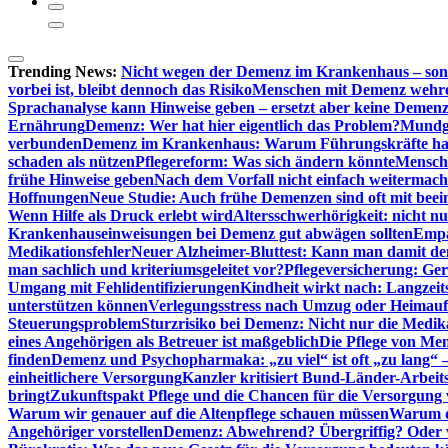
Trending News:
Nicht wegen der Demenz im Krankenhaus – son
vorbei ist, bleibt dennoch das Risiko
Menschen mit Demenz wehren s
Sprachanalyse kann Hinweise geben – ersetzt aber keine Demenz
Ernährung
Demenz: Wer hat hier eigentlich das Problem?
Mundg
verbunden
Demenz im Krankenhaus: Warum Führungskräfte ha
schaden als nützen
Pflegereform: Was sich ändern könnte
Mensche
frühe Hinweise geben
Nach dem Vorfall nicht einfach weitermach
Hoffnungen
Neue Studie: Auch frühe Demenzen sind oft mit beei
Wenn Hilfe als Druck erlebt wird
Altersschwerhörigkeit: nicht n
Krankenhauseinweisungen bei Demenz gut abwägen sollten
Empa
Medikationsfehler
Neuer Alzheimer-Bluttest: Kann man damit d
man sachlich und kriteriumsgeleitet vor?
Pflegeversicherung: Ger
Umgang mit Fehlidentifizierungen
Kindheit wirkt nach: Langzeit
unterstützen können
Verlegungsstress nach Umzug oder Heimaufn
Steuerungsproblem
Sturzrisiko bei Demenz: Nicht nur die Medi
eines Angehörigen als Betreuer ist maßgeblich
Die Pflege von Me
finden
Demenz und Psychopharmaka: „zu viel“ ist oft „zu lang“ 
einheitlichere Versorgung
Kanzler kritisiert Bund-Länder-Arbeit
bringt
Zukunftspakt Pflege und die Chancen für die Versorgun
Warum wir genauer auf die Altenpflege schauen müssen
Warum di
Angehöriger vorstellen
Demenz: Abwehrend? Übergriffig? Oder vi