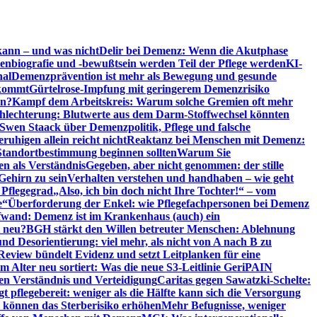
kann – und was nicht
Delir bei Demenz: Wenn die Akutphase
enbiografie und -bewußtsein werden Teil der Pflege werden
KI-
nal
Demenzprävention ist mehr als Bewegung und gesunde
nkommt
Gürtelrose-Impfung mit geringerem Demenzrisiko
en?
Kampf dem Arbeitskreis: Warum solche Gremien oft mehr
chlechterung: Blutwerte aus dem Darm-Stoffwechsel könnten
Swen Staack über Demenzpolitik, Pflege und falsche
uhigen allein reicht nicht
Reaktanz bei Menschen mit Demenz:
tandortbestimmung beginnen sollten
Warum Sie
n als Verständnis
Gegeben, aber nicht genommen: der stille
Gehirn zu sein
Verhalten verstehen und handhaben – wie geht
 Pflegegrad
„Also, ich bin doch nicht Ihre Tochter!“ – vom
e“
Überforderung der Enkel: wie Pflegefachpersonen bei Demenz
wand: Demenz ist im Krankenhaus (auch) ein
t neu?
BGH stärkt den Willen betreuter Menschen: Ablehnung
d Desorientierung: viel mehr, als nicht von A nach B zu
view bündelt Evidenz und setzt Leitplanken für eine
Alter neu sortiert: Was die neue S3-Leitlinie GeriPAIN
n Verständnis und Verteidigung
Caritas gegen Sawatzki-Schelte:
t pflegebereit: weniger als die Hälfte kann sich die Versorgung
 können das Sterberisiko erhöhen
Mehr Befugnisse, weniger