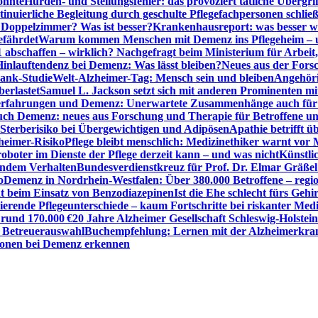
önnte
Hürden- und Stellungsfehler: das provoziert tätliche Überg
inuierliche Begleitung durch geschulte Pflegefachpersonen schli
r Doppelzimmer? Was ist besser?
Krankenhausreport: was besser w
efährdet
Warum kommen Menschen mit Demenz ins Pflegeheim – un
1 abschaffen – wirklich? Nachgefragt beim Ministerium für Arbei
Hinlauftendenz bei Demenz: Was lässt bleiben?
Neues aus der Fors
bank-Studie
Welt-Alzheimer-Tag: Mensch sein und bleiben
Angehöri
erlastet
Samuel L. Jackson setzt sich mit anderen Prominenten m
erfahrungen und Demenz: Unerwartete Zusammenhänge auch für d
ch Demenz: neues aus Forschung und Therapie für Betroffene u
Sterberisiko bei Übergewichtigen und Adipösen
Apathie betrifft 
zheimer-Risiko
Pflege bleibt menschlich: Medizinethiker warnt vor 
sroboter im Dienste der Pflege derzeit kann – und was nicht
Künstli
endem Verhalten
Bundesverdienstkreuz für Prof. Dr. Elmar Gräßel
o
Demenz in Nordrhein-Westfalen: Über 380.000 Betroffene – region
t beim Einsatz von Benzodiazepinen
Ist die Ehe schlecht fürs Gehi
ierende Pflegeunterschiede – kaum Fortschritte bei riskanter Med
 rund 170.000 €
20 Jahre Alzheimer Gesellschaft Schleswig-Holstein
r Betreuerauswahl
Buchempfehlung: Lernen mit der Alzheimerkran
usionen bei Demenz erkennen