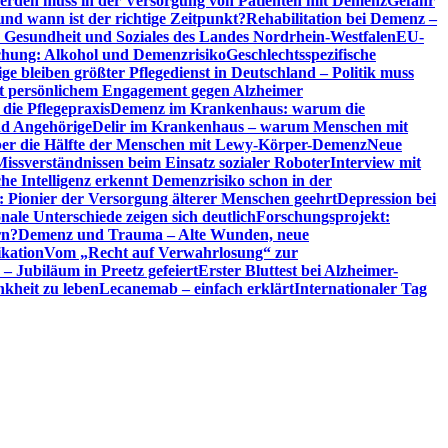
erden muss in der Versorgung von Patienten mit Demenz
Gefahr
d wann ist der richtige Zeitpunkt?
Rehabilitation bei Demenz –
t, Gesundheit und Soziales des Landes Nordrhein-Westfalen
EU-
chung: Alkohol und Demenzrisiko
Geschlechtsspezifische
ge bleiben größter Pflegedienst in Deutschland – Politik muss
it persönlichem Engagement gegen Alzheimer
ie Pflegepraxis
Demenz im Krankenhaus: warum die
nd Angehörige
Delir im Krankenhaus – warum Menschen mit
über die Hälfte der Menschen mit Lewy-Körper-Demenz
Neue
Missverständnissen beim Einsatz sozialer Roboter
Interview mit
che Intelligenz erkennt Demenzrisiko schon in der
: Pionier der Versorgung älterer Menschen geehrt
Depression bei
ale Unterschiede zeigen sich deutlich
Forschungsprojekt:
rn?
Demenz und Trauma – Alte Wunden, neue
ikation
Vom „Recht auf Verwahrlosung“ zur
 – Jubiläum in Preetz gefeiert
Erster Bluttest bei Alzheimer-
kheit zu leben
Lecanemab – einfach erklärt
Internationaler Tag