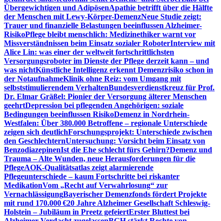
Übergewichtigen und Adipösen
Apathie betrifft über die Hälfte
der Menschen mit Lewy-Körper-Demenz
Neue Studie zeigt:
Trauer und finanzielle Belastungen beeinflussen Alzheimer-
Risiko
Pflege bleibt menschlich: Medizinethiker warnt vor
Missverständnissen beim Einsatz sozialer Roboter
Interview mit
Alice Lin: was einer der weltweit fortschrittlichsten
Versorgungsroboter im Dienste der Pflege derzeit kann – und
was nicht
Künstliche Intelligenz erkennt Demenzrisiko schon in
der Notaufnahme
Klinik ohne Reiz: vom Umgang mit
selbststimulierendem Verhalten
Bundesverdienstkreuz für Prof.
Dr. Elmar Gräßel: Pionier der Versorgung älterer Menschen
geehrt
Depression bei pflegenden Angehörigen: soziale
Bedingungen beeinflussen Risiko
Demenz in Nordrhein-
Westfalen: Über 380.000 Betroffene – regionale Unterschiede
zeigen sich deutlich
Forschungsprojekt: Unterschiede zwischen
den Geschlechtern
Untersuchung: Vorsicht beim Einsatz von
Benzodiazepinen
Ist die Ehe schlecht fürs Gehirn?
Demenz und
Trauma – Alte Wunden, neue Herausforderungen für die
Pflege
AOK-Qualitätsatlas zeigt alarmierende
Pflegeunterschiede – kaum Fortschritte bei riskanter
Medikation
Vom „Recht auf Verwahrlosung“ zur
Vernachlässigung
Bayerischer Demenzfonds fördert Projekte
mit rund 170.000 €
20 Jahre Alzheimer Gesellschaft Schleswig-
Holstein – Jubiläum in Preetz gefeiert
Erster Bluttest bei
Alzheimer-Verdacht zugelassen
BGH stärkt Rechte von