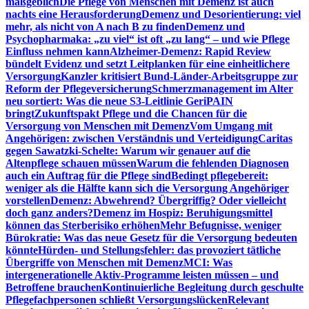
maßgeblich
Die Pflege von Menschen mit Demenz ist auch
nachts eine Herausforderung
Demenz und Desorientierung: viel
mehr, als nicht von A nach B zu finden
Demenz und
Psychopharmaka: „zu viel“ ist oft „zu lang“ – und wie Pflege
Einfluss nehmen kann
Alzheimer-Demenz: Rapid Review
bündelt Evidenz und setzt Leitplanken für eine einheitlichere
Versorgung
Kanzler kritisiert Bund-Länder-Arbeitsgruppe zur
Reform der Pflegeversicherung
Schmerzmanagement im Alter
neu sortiert: Was die neue S3-Leitlinie GeriPAIN
bringt
Zukunftspakt Pflege und die Chancen für die
Versorgung von Menschen mit Demenz
Vom Umgang mit
Angehörigen: zwischen Verständnis und Verteidigung
Caritas
gegen Sawatzki-Schelte: Warum wir genauer auf die
Altenpflege schauen müssen
Warum die fehlenden Diagnosen
auch ein Auftrag für die Pflege sind
Bedingt pflegebereit:
weniger als die Hälfte kann sich die Versorgung Angehöriger
vorstellen
Demenz: Abwehrend? Übergriffig? Oder vielleicht
doch ganz anders?
Demenz im Hospiz: Beruhigungsmittel
können das Sterberisiko erhöhen
Mehr Befugnisse, weniger
Bürokratie: Was das neue Gesetz für die Versorgung bedeuten
könnte
Hürden- und Stellungsfehler: das provoziert tätliche
Übergriffe von Menschen mit Demenz
MCI: Was
intergenerationelle Aktiv-Programme leisten müssen – und
Betroffene brauchen
Kontinuierliche Begleitung durch geschulte
Pflegefachpersonen schließt Versorgungslücken
Relevant