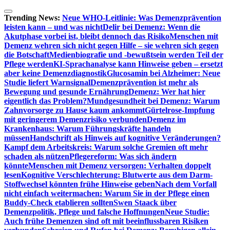
Zum
Inhalt
Trending News:
Neue WHO-Leitlinie: Was Demenzprävention
springen
leisten kann – und was nicht
Delir bei Demenz: Wenn die
Akutphase vorbei ist, bleibt dennoch das Risiko
Menschen mit
Demenz wehren sich nicht gegen Hilfe – sie wehren sich gegen
die Botschaft
Medienbiografie und -bewußtsein werden Teil der
Pflege werden
KI-Sprachanalyse kann Hinweise geben – ersetzt
aber keine Demenzdiagnostik
Glucosamin bei Alzheimer: Neue
Studie liefert Warnsignal
Demenzprävention ist mehr als
Bewegung und gesunde Ernährung
Demenz: Wer hat hier
eigentlich das Problem?
Mundgesundheit bei Demenz: Warum
Zahnvorsorge zu Hause kaum ankommt
Gürtelrose-Impfung
mit geringerem Demenzrisiko verbunden
Demenz im
Krankenhaus: Warum Führungskräfte handeln
müssen
Handschrift als Hinweis auf kognitive Veränderungen?
Kampf dem Arbeitskreis: Warum solche Gremien oft mehr
schaden als nützen
Pflegereform: Was sich ändern
könnte
Menschen mit Demenz versorgen: Verhalten doppelt
lesen
Kognitive Verschlechterung: Blutwerte aus dem Darm-
Stoffwechsel könnten frühe Hinweise geben
Nach dem Vorfall
nicht einfach weitermachen: Warum Sie in der Pflege einen
Buddy-Check etablieren sollten
Swen Staack über
Demenzpolitik, Pflege und falsche Hoffnungen
Neue Studie:
Auch frühe Demenzen sind oft mit beeinflussbaren Risiken