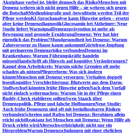
Akutphase vorbei ist, bleibt dennoch das Risiko
Menschen mit
Demenz wehren sich nicht gegen Hilfe – sie wehren sich gegen
die Botschaft
Medienbiografie und -bewußtsein werden Teil der
Pflege werden
KI-Sprachanalyse kann Hinweise geben – ersetzt
aber keine Demenzdiagnostik
Glucosamin bei Alzheimer: Neue
Studie liefert Warnsignal
Demenzprävention ist mehr als
Bewegung und gesunde Ernährung
Demenz: Wer hat hier
eigentlich das Problem?
Mundgesundheit bei Demenz: Warum
Zahnvorsorge zu Hause kaum ankommt
Gürtelrose-Impfung
mit geringerem Demenzrisiko verbunden
Demenz im
Krankenhaus: Warum Führungskräfte handeln
müssen
Handschrift als Hinweis auf kognitive Veränderungen?
Kampf dem Arbeitskreis: Warum solche Gremien oft mehr
schaden als nützen
Pflegereform: Was sich ändern
könnte
Menschen mit Demenz versorgen: Verhalten doppelt
lesen
Kognitive Verschlechterung: Blutwerte aus dem Darm-
Stoffwechsel könnten frühe Hinweise geben
Nach dem Vorfall
nicht einfach weitermachen: Warum Sie in der Pflege einen
Buddy-Check etablieren sollten
Swen Staack über
Demenzpolitik, Pflege und falsche Hoffnungen
Neue Studie:
Auch frühe Demenzen sind oft mit beeinflussbaren Risiken
verbunden
Schreien und Rufen bei Demenz: Beruhigen allein
reicht nicht
Reaktanz bei Menschen mit Demenz: Wenn Hilfe als
Druck erlebt wird
Altersschwerhörigkeit: nicht nur ein
Hörproblem
Warum Demenzschulungen mit einer ehrlichen