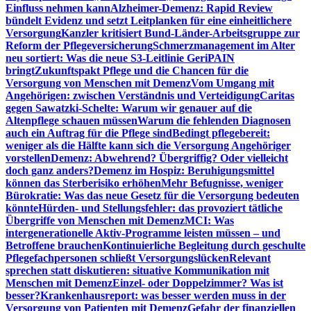
Einfluss nehmen kann
Alzheimer-Demenz: Rapid Review
bündelt Evidenz und setzt Leitplanken für eine einheitlichere
Versorgung
Kanzler kritisiert Bund-Länder-Arbeitsgruppe zur
Reform der Pflegeversicherung
Schmerzmanagement im Alter
neu sortiert: Was die neue S3-Leitlinie GeriPAIN
bringt
Zukunftspakt Pflege und die Chancen für die
Versorgung von Menschen mit Demenz
Vom Umgang mit
Angehörigen: zwischen Verständnis und Verteidigung
Caritas
gegen Sawatzki-Schelte: Warum wir genauer auf die
Altenpflege schauen müssen
Warum die fehlenden Diagnosen
auch ein Auftrag für die Pflege sind
Bedingt pflegebereit:
weniger als die Hälfte kann sich die Versorgung Angehöriger
vorstellen
Demenz: Abwehrend? Übergriffig? Oder vielleicht
doch ganz anders?
Demenz im Hospiz: Beruhigungsmittel
können das Sterberisiko erhöhen
Mehr Befugnisse, weniger
Bürokratie: Was das neue Gesetz für die Versorgung bedeuten
könnte
Hürden- und Stellungsfehler: das provoziert tätliche
Übergriffe von Menschen mit Demenz
MCI: Was
intergenerationelle Aktiv-Programme leisten müssen – und
Betroffene brauchen
Kontinuierliche Begleitung durch geschulte
Pflegefachpersonen schließt Versorgungslücken
Relevant
sprechen statt diskutieren: situative Kommunikation mit
Menschen mit Demenz
Einzel- oder Doppelzimmer? Was ist
besser?
Krankenhausreport: was besser werden muss in der
Versorgung von Patienten mit Demenz
Gefahr der finanziellen