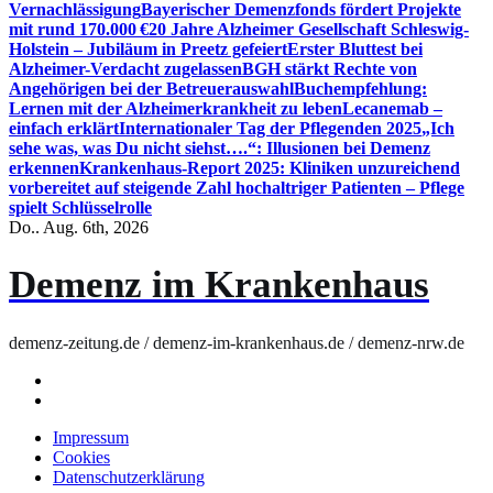
Vernachlässigung
Bayerischer Demenzfonds fördert Projekte
mit rund 170.000 €
20 Jahre Alzheimer Gesellschaft Schleswig-
Holstein – Jubiläum in Preetz gefeiert
Erster Bluttest bei
Alzheimer-Verdacht zugelassen
BGH stärkt Rechte von
Angehörigen bei der Betreuerauswahl
Buchempfehlung:
Lernen mit der Alzheimerkrankheit zu leben
Lecanemab –
einfach erklärt
Internationaler Tag der Pflegenden 2025
„Ich
sehe was, was Du nicht siehst….“: Illusionen bei Demenz
erkennen
Krankenhaus-Report 2025: Kliniken unzureichend
vorbereitet auf steigende Zahl hochaltriger Patienten – Pflege
spielt Schlüsselrolle
Do.. Aug. 6th, 2026
Demenz im Krankenhaus
demenz-zeitung.de / demenz-im-krankenhaus.de / demenz-nrw.de
Impressum
Cookies
Datenschutzerklärung