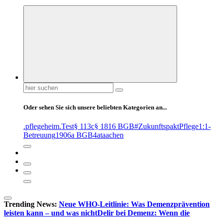
Suchen
nach:
Oder sehen Sie sich unsere beliebten Kategorien an...
.pflegeheim
.Test
§ 113c
§ 1816 BGB
#ZukunftspaktPflege
1:1-
Betreuung
1906a BGB
4at
aachen
Trending News:
Neue WHO-Leitlinie: Was Demenzprävention
leisten kann – und was nicht
Delir bei Demenz: Wenn die