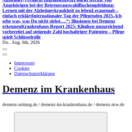
Angehörigen bei der Betreuerauswahl
Buchempfehlung:
Lernen mit der Alzheimerkrankheit zu leben
Lecanemab –
einfach erklärt
Internationaler Tag der Pflegenden 2025
„Ich
sehe was, was Du nicht siehst….“: Illusionen bei Demenz
erkennen
Krankenhaus-Report 2025: Kliniken unzureichend
vorbereitet auf steigende Zahl hochaltriger Patienten – Pflege
spielt Schlüsselrolle
Do.. Aug. 6th, 2026
Impressum
Cookies
Datenschutzerklärung
Demenz im Krankenhaus
demenz-zeitung.de / demenz-im-krankenhaus.de / demenz-nrw.de