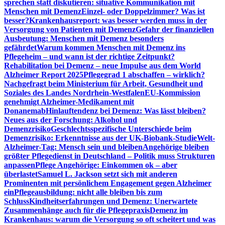
sprechen statt diskutieren: situative Kommunikation mit
Menschen mit Demenz
Einzel- oder Doppelzimmer? Was ist
besser?
Krankenhausreport: was besser werden muss in der
Versorgung von Patienten mit Demenz
Gefahr der finanziellen
Ausbeutung: Menschen mit Demenz besonders
gefährdet
Warum kommen Menschen mit Demenz ins
Pflegeheim – und wann ist der richtige Zeitpunkt?
Rehabilitation bei Demenz – neue Impulse aus dem World
Alzheimer Report 2025
Pflegegrad 1 abschaffen – wirklich?
Nachgefragt beim Ministerium für Arbeit, Gesundheit und
Soziales des Landes Nordrhein-Westfalen
EU-Kommission
genehmigt Alzheimer-Medikament mit
Donanemab
Hinlauftendenz bei Demenz: Was lässt bleiben?
Neues aus der Forschung: Alkohol und
Demenzrisiko
Geschlechtsspezifische Unterschiede beim
Demenzrisiko: Erkenntnisse aus der UK-Biobank-Studie
Welt-
Alzheimer-Tag: Mensch sein und bleiben
Angehörige bleiben
größter Pflegedienst in Deutschland – Politik muss Strukturen
anpassen
Pflege Angehörige: Einkommen ok – aber
überlastet
Samuel L. Jackson setzt sich mit anderen
Prominenten mit persönlichem Engagement gegen Alzheimer
ein
Pflegeausbildung: nicht alle bleiben bis zum
Schluss
Kindheitserfahrungen und Demenz: Unerwartete
Zusammenhänge auch für die Pflegepraxis
Demenz im
Krankenhaus: warum die Versorgung so oft scheitert und was