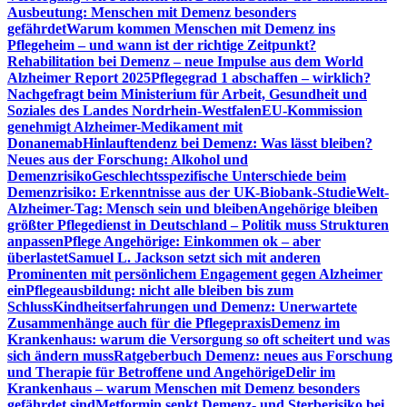
Ausbeutung: Menschen mit Demenz besonders
gefährdet
Warum kommen Menschen mit Demenz ins
Pflegeheim – und wann ist der richtige Zeitpunkt?
Rehabilitation bei Demenz – neue Impulse aus dem World
Alzheimer Report 2025
Pflegegrad 1 abschaffen – wirklich?
Nachgefragt beim Ministerium für Arbeit, Gesundheit und
Soziales des Landes Nordrhein-Westfalen
EU-Kommission
genehmigt Alzheimer-Medikament mit
Donanemab
Hinlauftendenz bei Demenz: Was lässt bleiben?
Neues aus der Forschung: Alkohol und
Demenzrisiko
Geschlechtsspezifische Unterschiede beim
Demenzrisiko: Erkenntnisse aus der UK-Biobank-Studie
Welt-
Alzheimer-Tag: Mensch sein und bleiben
Angehörige bleiben
größter Pflegedienst in Deutschland – Politik muss Strukturen
anpassen
Pflege Angehörige: Einkommen ok – aber
überlastet
Samuel L. Jackson setzt sich mit anderen
Prominenten mit persönlichem Engagement gegen Alzheimer
ein
Pflegeausbildung: nicht alle bleiben bis zum
Schluss
Kindheitserfahrungen und Demenz: Unerwartete
Zusammenhänge auch für die Pflegepraxis
Demenz im
Krankenhaus: warum die Versorgung so oft scheitert und was
sich ändern muss
Ratgeberbuch Demenz: neues aus Forschung
und Therapie für Betroffene und Angehörige
Delir im
Krankenhaus – warum Menschen mit Demenz besonders
gefährdet sind
Metformin senkt Demenz- und Sterberisiko bei