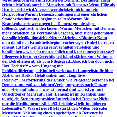
verbunden
Schreien und Rufen bei Demenz: Beruhigen allein
reicht nicht
Reaktanz bei Menschen mit Demenz: Wenn Hilfe als
Druck erlebt wird
Altersschwerhörigkeit: nicht nur ein
Hörproblem
Warum Demenzschulungen mit einer ehrlichen
Standortbestimmung beginnen sollten
Warum Sie
Krankenhauseinweisungen bei Demenz gut abwägen
sollten
Empathisch leiden lassen: Warum Menschen mit Demenz
mehr brauchen als Verständnis
Gegeben, aber nicht genommen:
der stille Medikationsfehler
Neuer Alzheimer-Bluttest: Kann
man damit den Krankheitsbeginn vorhersagen?
Enkel betreuen
scheint gut fürs Gehirn zu sein
Verhalten verstehen und
handhaben – wie geht man sachlich und kriteriumsgeleitet vor?
Pflegeversicherung: Gerechtigkeit hängt stärker vom Wohnort
der Betroffenen ab als vom Pflegegrad
„Also, ich bin doch nicht
Ihre Tochter!“ – vom Umgang mit
Fehlidentifizierungen
Kindheit wirkt nach: Langzeitstudie über
Alzheimer-Risiko, Gefäßrisiken und „kognitive
Reserve“
Überforderung der Enkel: wie Pflegefachpersonen bei
Demenz unterstützen können
Verlegungsstress nach Umzug
oder Heimaufnahme – was ist normal und was ist zu tun?
Unsichtbarer Mehraufwand: Demenz ist im Krankenhaus
(auch) ein Steuerungsproblem
Sturzrisiko bei Demenz: Nicht
nur die Medikamente zählen
S3-Leitlinie „Delir im höheren
Lebensalter“: Was ist neu?
BGH stärkt den Willen betreuter
Menschen: Ablehnung eines Angehörigen als Betreuer ist