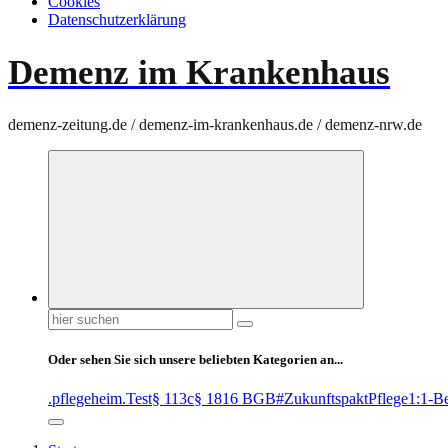
Cookies
Datenschutzerklärung
Demenz im Krankenhaus
demenz-zeitung.de / demenz-im-krankenhaus.de / demenz-nrw.de
Suchen
nach:
Oder sehen Sie sich unsere beliebten Kategorien an...
.pflegeheim
.Test
§ 113c
§ 1816 BGB
#ZukunftspaktPflege
1:1-B