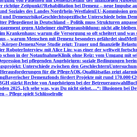
sorgung von Patienten mit Demenz
Gefahr der finanziellen Ausbe
 richtige Zeitpunkt?
Rehabilitation bei Demenz – neue Impulse 
 und Soziales des Landes Nordrhein-Westfalen
EU-Kommission gen
ol und Demenzrisiko
Geschlechtsspezifische Unterschiede beim De
ter Pflegedienst in Deutschland – Politik muss Strukturen anpass
ngagement gegen Alzheimer ein
Pflegeausbildung: nicht alle bleiben
m Krankenhaus: warum die Versorgung so oft scheitert und was 
aus – warum Menschen mit Demenz besonders gefährdet sind
Metf
ewy-Körper-Demenz
Neue Studie zeigt: Trauer und finanzielle Belast
ler Roboter
Interview mit Alice Lin: was einer der weltweit fortsch
ko schon in der Notaufnahme
Klinik ohne Reiz: vom Umgang mit se
epression bei pflegenden Angehörigen: soziale Bedingungen beein
gsprojekt: Unterschiede zwischen den Geschlechtern
Untersuchung
erausforderungen für die Pflege
AOK-Qualitätsatlas zeigt alarmi
ung
Bayerischer Demenzfonds fördert Projekte mit rund 170.000 €
2
BGH stärkt Rechte von Angehörigen bei der Betreuerauswahl
Buch
enden 2025
„Ich sehe was, was Du nicht siehst….“: Illusionen bei 
 – Pflege spielt Schlüsselrolle