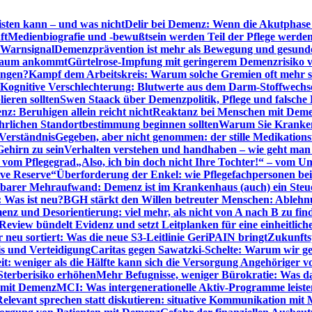
sten kann – und was nicht
Delir bei Demenz: Wenn die Akutphase v
ft
Medienbiografie und -bewußtsein werden Teil der Pflege werde
t Warnsignal
Demenzprävention ist mehr als Bewegung und gesun
 kaum ankommt
Gürtelrose-Impfung mit geringerem Demenzrisiko 
ungen?
Kampf dem Arbeitskreis: Warum solche Gremien oft mehr s
Kognitive Verschlechterung: Blutwerte aus dem Darm-Stoffwechs
ieren sollten
Swen Staack über Demenzpolitik, Pflege und falsche
z: Beruhigen allein reicht nicht
Reaktanz bei Menschen mit Demen
rlichen Standortbestimmung beginnen sollten
Warum Sie Kranken
Verständnis
Gegeben, aber nicht genommen: der stille Medikations
Gehirn zu sein
Verhalten verstehen und handhaben – wie geht man s
s vom Pflegegrad
„Also, ich bin doch nicht Ihre Tochter!“ – vom U
ive Reserve“
Überforderung der Enkel: wie Pflegefachpersonen be
tbarer Mehraufwand: Demenz ist im Krankenhaus (auch) ein Ste
: Was ist neu?
BGH stärkt den Willen betreuter Menschen: Ablehnu
nz und Desorientierung: viel mehr, als nicht von A nach B zu fin
view bündelt Evidenz und setzt Leitplanken für eine einheitlic
eu sortiert: Was die neue S3-Leitlinie GeriPAIN bringt
Zukunfts
s und Verteidigung
Caritas gegen Sawatzki-Schelte: Warum wir ge
it: weniger als die Hälfte kann sich die Versorgung Angehöriger vo
terberisiko erhöhen
Mehr Befugnisse, weniger Bürokratie: Was da
n mit Demenz
MCI: Was intergenerationelle Aktiv-Programme leist
Relevant sprechen statt diskutieren: situative Kommunikation mi