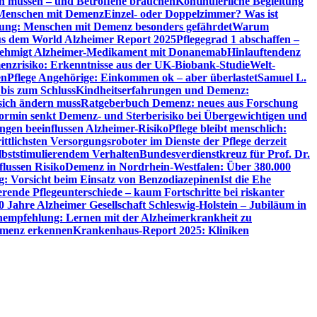
en müssen – und Betroffene brauchen
Kontinuierliche Begleitung
t Menschen mit Demenz
Einzel- oder Doppelzimmer? Was ist
utung: Menschen mit Demenz besonders gefährdet
Warum
aus dem World Alzheimer Report 2025
Pflegegrad 1 abschaffen –
ehmigt Alzheimer-Medikament mit Donanemab
Hinlauftendenz
menzrisiko: Erkenntnisse aus der UK-Biobank-Studie
Welt-
en
Pflege Angehörige: Einkommen ok – aber überlastet
Samuel L.
 bis zum Schluss
Kindheitserfahrungen und Demenz:
sich ändern muss
Ratgeberbuch Demenz: neues aus Forschung
ormin senkt Demenz- und Sterberisiko bei Übergewichtigen und
ungen beeinflussen Alzheimer-Risiko
Pflege bleibt menschlich:
rittlichsten Versorgungsroboter im Dienste der Pflege derzeit
lbststimulierendem Verhalten
Bundesverdienstkreuz für Prof. Dr.
flussen Risiko
Demenz in Nordrhein-Westfalen: Über 380.000
: Vorsicht beim Einsatz von Benzodiazepinen
Ist die Ehe
erende Pflegeunterschiede – kaum Fortschritte bei riskanter
0 Jahre Alzheimer Gesellschaft Schleswig-Holstein – Jubiläum in
empfehlung: Lernen mit der Alzheimerkrankheit zu
Demenz erkennen
Krankenhaus-Report 2025: Kliniken