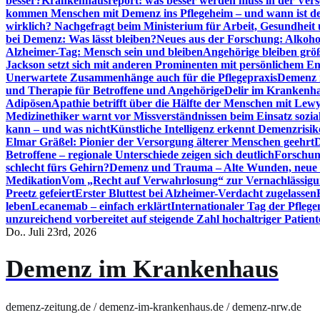
besser?
Krankenhausreport: was besser werden muss in der Ver
kommen Menschen mit Demenz ins Pflegeheim – und wann ist der
wirklich? Nachgefragt beim Ministerium für Arbeit, Gesundheit
bei Demenz: Was lässt bleiben?
Neues aus der Forschung: Alkoh
Alzheimer-Tag: Mensch sein und bleiben
Angehörige bleiben größ
Jackson setzt sich mit anderen Prominenten mit persönlichem E
Unerwartete Zusammenhänge auch für die Pflegepraxis
Demenz i
und Therapie für Betroffene und Angehörige
Delir im Krankenh
Adipösen
Apathie betrifft über die Hälfte der Menschen mit L
Medizinethiker warnt vor Missverständnissen beim Einsatz sozia
kann – und was nicht
Künstliche Intelligenz erkennt Demenzrisi
Elmar Gräßel: Pionier der Versorgung älterer Menschen geehrt
D
Betroffene – regionale Unterschiede zeigen sich deutlich
Forschun
schlecht fürs Gehirn?
Demenz und Trauma – Alte Wunden, neue H
Medikation
Vom „Recht auf Verwahrlosung“ zur Vernachlässig
Preetz gefeiert
Erster Bluttest bei Alzheimer-Verdacht zugelassen
leben
Lecanemab – einfach erklärt
Internationaler Tag der Pfleg
unzureichend vorbereitet auf steigende Zahl hochaltriger Patienten
Do.. Juli 23rd, 2026
Demenz im Krankenhaus
demenz-zeitung.de / demenz-im-krankenhaus.de / demenz-nrw.de