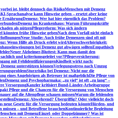
orbei ist, bleibt dennoch das Risiko
Menschen mit Demenz
n
KI-Sprachanalyse kann Hinweise geben – ersetzt aber keine
de Ernährung
Demenz: Wer hat hier eigentlich das Problem?
verbunden
Demenz im Krankenhaus: Warum Führungskräfte
chaden als nützen
Pflegereform: Was sich ändern
el könnten frühe Hinweise geben
Nach dem Vorfall nicht einfach
 Hoffnungen
Neue Studie: Auch frühe Demenzen sind oft mit
z: Wenn Hilfe als Druck erlebt wird
Altersschwerhörigkeit:
hauseinweisungen bei Demenz gut abwägen sollten
Empathisch
fehler
Neuer Alzheimer-Bluttest: Kann man damit den
achlich und kriteriumsgeleitet vor?
Pflegeversicherung:
mgang mit Fehlidentifizierungen
Kindheit wirkt nach:
i Demenz unterstützen können
Verlegungsstress nach Umzug
uerungsproblem
Sturzrisiko bei Demenz: Nicht nur die
ng eines Angehörigen als Betreuer ist maßgeblich
Die Pflege von
den
Demenz und Psychopharmaka: „zu viel“ ist oft „zu lang“ –
here Versorgung
Kanzler kritisiert Bund-Länder-Arbeitsgruppe
pakt Pflege und die Chancen für die Versorgung von Menschen
nauer auf die Altenpflege schauen müssen
Warum die fehlenden
rstellen
Demenz: Abwehrend? Übergriffig? Oder vielleicht doch
s neue Gesetz für die Versorgung bedeuten könnte
Hürden- und
en müssen – und Betroffene brauchen
Kontinuierliche Begleitung
t Menschen mit Demenz
Einzel- oder Doppelzimmer? Was ist