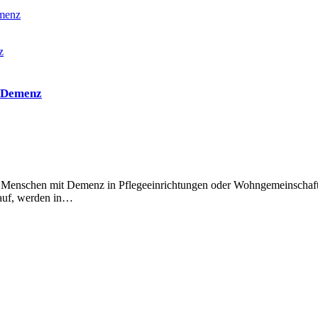
emenz
t Demenz
n Menschen mit Demenz in Pflegeeinrichtungen oder Wohngemeinschaft
s auf, werden in…