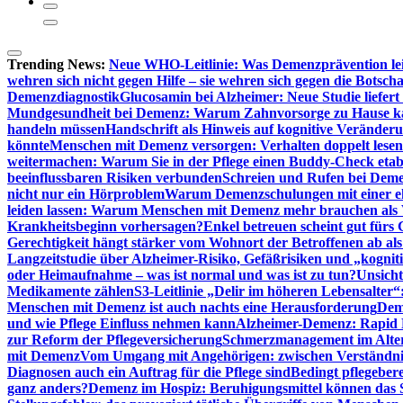
Trending News:
Neue WHO-Leitlinie: Was Demenzprävention lei
wehren sich nicht gegen Hilfe – sie wehren sich gegen die Botscha
Demenzdiagnostik
Glucosamin bei Alzheimer: Neue Studie liefer
Mundgesundheit bei Demenz: Warum Zahnvorsorge zu Hause
handeln müssen
Handschrift als Hinweis auf kognitive Veränder
könnte
Menschen mit Demenz versorgen: Verhalten doppelt lesen
weitermachen: Warum Sie in der Pflege einen Buddy-Check etabl
beeinflussbaren Risiken verbunden
Schreien und Rufen bei Demen
nicht nur ein Hörproblem
Warum Demenzschulungen mit einer eh
leiden lassen: Warum Menschen mit Demenz mehr brauchen als 
Krankheitsbeginn vorhersagen?
Enkel betreuen scheint gut fürs 
Gerechtigkeit hängt stärker vom Wohnort der Betroffenen ab al
Langzeitstudie über Alzheimer-Risiko, Gefäßrisiken und „kognit
oder Heimaufnahme – was ist normal und was ist zu tun?
Unsich
Medikamente zählen
S3-Leitlinie „Delir im höheren Lebensalter“
Menschen mit Demenz ist auch nachts eine Herausforderung
Deme
und wie Pflege Einfluss nehmen kann
Alzheimer-Demenz: Rapid Re
zur Reform der Pflegeversicherung
Schmerzmanagement im Alter n
mit Demenz
Vom Umgang mit Angehörigen: zwischen Verständni
Diagnosen auch ein Auftrag für die Pflege sind
Bedingt pflegebere
ganz anders?
Demenz im Hospiz: Beruhigungsmittel können das S