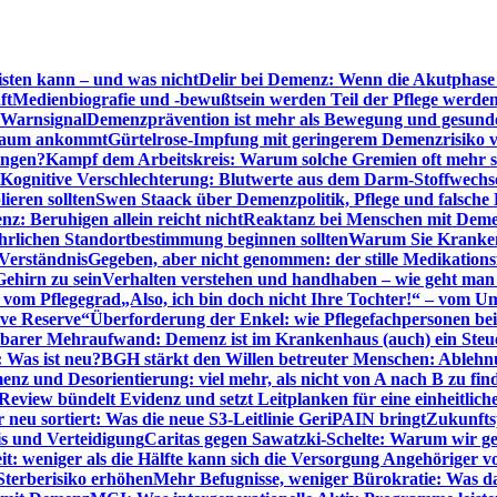
sten kann – und was nicht
Delir bei Demenz: Wenn die Akutphase v
ft
Medienbiografie und -bewußtsein werden Teil der Pflege werde
t Warnsignal
Demenzprävention ist mehr als Bewegung und gesun
 kaum ankommt
Gürtelrose-Impfung mit geringerem Demenzrisiko 
ungen?
Kampf dem Arbeitskreis: Warum solche Gremien oft mehr s
Kognitive Verschlechterung: Blutwerte aus dem Darm-Stoffwechs
ieren sollten
Swen Staack über Demenzpolitik, Pflege und falsche
z: Beruhigen allein reicht nicht
Reaktanz bei Menschen mit Demen
rlichen Standortbestimmung beginnen sollten
Warum Sie Kranken
Verständnis
Gegeben, aber nicht genommen: der stille Medikations
Gehirn zu sein
Verhalten verstehen und handhaben – wie geht man s
s vom Pflegegrad
„Also, ich bin doch nicht Ihre Tochter!“ – vom U
ive Reserve“
Überforderung der Enkel: wie Pflegefachpersonen be
tbarer Mehraufwand: Demenz ist im Krankenhaus (auch) ein Ste
: Was ist neu?
BGH stärkt den Willen betreuter Menschen: Ablehnu
nz und Desorientierung: viel mehr, als nicht von A nach B zu fin
view bündelt Evidenz und setzt Leitplanken für eine einheitlic
eu sortiert: Was die neue S3-Leitlinie GeriPAIN bringt
Zukunfts
s und Verteidigung
Caritas gegen Sawatzki-Schelte: Warum wir ge
it: weniger als die Hälfte kann sich die Versorgung Angehöriger vo
terberisiko erhöhen
Mehr Befugnisse, weniger Bürokratie: Was da