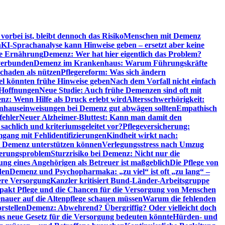
orbei ist, bleibt dennoch das Risiko
Menschen mit Demenz
n
KI-Sprachanalyse kann Hinweise geben – ersetzt aber keine
de Ernährung
Demenz: Wer hat hier eigentlich das Problem?
verbunden
Demenz im Krankenhaus: Warum Führungskräfte
chaden als nützen
Pflegereform: Was sich ändern
el könnten frühe Hinweise geben
Nach dem Vorfall nicht einfach
 Hoffnungen
Neue Studie: Auch frühe Demenzen sind oft mit
z: Wenn Hilfe als Druck erlebt wird
Altersschwerhörigkeit:
hauseinweisungen bei Demenz gut abwägen sollten
Empathisch
fehler
Neuer Alzheimer-Bluttest: Kann man damit den
achlich und kriteriumsgeleitet vor?
Pflegeversicherung:
mgang mit Fehlidentifizierungen
Kindheit wirkt nach:
i Demenz unterstützen können
Verlegungsstress nach Umzug
uerungsproblem
Sturzrisiko bei Demenz: Nicht nur die
ng eines Angehörigen als Betreuer ist maßgeblich
Die Pflege von
den
Demenz und Psychopharmaka: „zu viel“ ist oft „zu lang“ –
here Versorgung
Kanzler kritisiert Bund-Länder-Arbeitsgruppe
pakt Pflege und die Chancen für die Versorgung von Menschen
nauer auf die Altenpflege schauen müssen
Warum die fehlenden
rstellen
Demenz: Abwehrend? Übergriffig? Oder vielleicht doch
s neue Gesetz für die Versorgung bedeuten könnte
Hürden- und