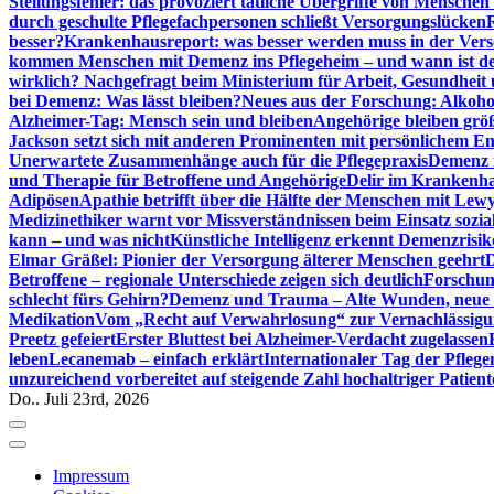
Stellungsfehler: das provoziert tätliche Übergriffe von Mensche
durch geschulte Pflegefachpersonen schließt Versorgungslücken
besser?
Krankenhausreport: was besser werden muss in der Ver
kommen Menschen mit Demenz ins Pflegeheim – und wann ist der
wirklich? Nachgefragt beim Ministerium für Arbeit, Gesundheit
bei Demenz: Was lässt bleiben?
Neues aus der Forschung: Alkoh
Alzheimer-Tag: Mensch sein und bleiben
Angehörige bleiben größ
Jackson setzt sich mit anderen Prominenten mit persönlichem E
Unerwartete Zusammenhänge auch für die Pflegepraxis
Demenz i
und Therapie für Betroffene und Angehörige
Delir im Krankenh
Adipösen
Apathie betrifft über die Hälfte der Menschen mit L
Medizinethiker warnt vor Missverständnissen beim Einsatz sozia
kann – und was nicht
Künstliche Intelligenz erkennt Demenzrisi
Elmar Gräßel: Pionier der Versorgung älterer Menschen geehrt
D
Betroffene – regionale Unterschiede zeigen sich deutlich
Forschun
schlecht fürs Gehirn?
Demenz und Trauma – Alte Wunden, neue H
Medikation
Vom „Recht auf Verwahrlosung“ zur Vernachlässig
Preetz gefeiert
Erster Bluttest bei Alzheimer-Verdacht zugelassen
leben
Lecanemab – einfach erklärt
Internationaler Tag der Pfleg
unzureichend vorbereitet auf steigende Zahl hochaltriger Patienten
Do.. Juli 23rd, 2026
Impressum