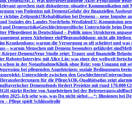
n mit Demenz
MCI: Was intergenerationelle Aktiv-Programme leist
Relevant sprechen statt diskutieren: situative Kommunikation mi
sorgung von Patienten mit Demenz
Gefahr der finanziellen Ausbe
 richtige Zeitpunkt?
Rehabilitation bei Demenz – neue Impulse 
 und Soziales des Landes Nordrhein-Westfalen
EU-Kommission gen
ol und Demenzrisiko
Geschlechtsspezifische Unterschiede beim De
ter Pflegedienst in Deutschland – Politik muss Strukturen anpass
ngagement gegen Alzheimer ein
Pflegeausbildung: nicht alle bleiben
m Krankenhaus: warum die Versorgung so oft scheitert und was 
aus – warum Menschen mit Demenz besonders gefährdet sind
Metf
ewy-Körper-Demenz
Neue Studie zeigt: Trauer und finanzielle Belast
ler Roboter
Interview mit Alice Lin: was einer der weltweit fortsch
ko schon in der Notaufnahme
Klinik ohne Reiz: vom Umgang mit se
epression bei pflegenden Angehörigen: soziale Bedingungen beein
gsprojekt: Unterschiede zwischen den Geschlechtern
Untersuchung
erausforderungen für die Pflege
AOK-Qualitätsatlas zeigt alarmi
ung
Bayerischer Demenzfonds fördert Projekte mit rund 170.000 €
2
BGH stärkt Rechte von Angehörigen bei der Betreuerauswahl
Buch
enden 2025
„Ich sehe was, was Du nicht siehst….“: Illusionen bei 
 – Pflege spielt Schlüsselrolle