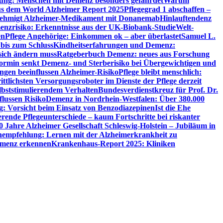
utung: Menschen mit Demenz besonders gefährdet
Warum
aus dem World Alzheimer Report 2025
Pflegegrad 1 abschaffen –
ehmigt Alzheimer-Medikament mit Donanemab
Hinlauftendenz
menzrisiko: Erkenntnisse aus der UK-Biobank-Studie
Welt-
en
Pflege Angehörige: Einkommen ok – aber überlastet
Samuel L.
 bis zum Schluss
Kindheitserfahrungen und Demenz:
sich ändern muss
Ratgeberbuch Demenz: neues aus Forschung
ormin senkt Demenz- und Sterberisiko bei Übergewichtigen und
ungen beeinflussen Alzheimer-Risiko
Pflege bleibt menschlich:
rittlichsten Versorgungsroboter im Dienste der Pflege derzeit
lbststimulierendem Verhalten
Bundesverdienstkreuz für Prof. Dr.
flussen Risiko
Demenz in Nordrhein-Westfalen: Über 380.000
: Vorsicht beim Einsatz von Benzodiazepinen
Ist die Ehe
erende Pflegeunterschiede – kaum Fortschritte bei riskanter
0 Jahre Alzheimer Gesellschaft Schleswig-Holstein – Jubiläum in
empfehlung: Lernen mit der Alzheimerkrankheit zu
Demenz erkennen
Krankenhaus-Report 2025: Kliniken