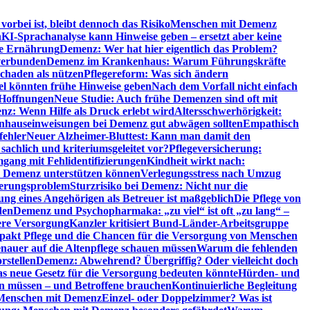
orbei ist, bleibt dennoch das Risiko
Menschen mit Demenz
n
KI-Sprachanalyse kann Hinweise geben – ersetzt aber keine
de Ernährung
Demenz: Wer hat hier eigentlich das Problem?
verbunden
Demenz im Krankenhaus: Warum Führungskräfte
chaden als nützen
Pflegereform: Was sich ändern
el könnten frühe Hinweise geben
Nach dem Vorfall nicht einfach
 Hoffnungen
Neue Studie: Auch frühe Demenzen sind oft mit
z: Wenn Hilfe als Druck erlebt wird
Altersschwerhörigkeit:
hauseinweisungen bei Demenz gut abwägen sollten
Empathisch
fehler
Neuer Alzheimer-Bluttest: Kann man damit den
achlich und kriteriumsgeleitet vor?
Pflegeversicherung:
mgang mit Fehlidentifizierungen
Kindheit wirkt nach:
i Demenz unterstützen können
Verlegungsstress nach Umzug
uerungsproblem
Sturzrisiko bei Demenz: Nicht nur die
ng eines Angehörigen als Betreuer ist maßgeblich
Die Pflege von
den
Demenz und Psychopharmaka: „zu viel“ ist oft „zu lang“ –
here Versorgung
Kanzler kritisiert Bund-Länder-Arbeitsgruppe
pakt Pflege und die Chancen für die Versorgung von Menschen
nauer auf die Altenpflege schauen müssen
Warum die fehlenden
rstellen
Demenz: Abwehrend? Übergriffig? Oder vielleicht doch
s neue Gesetz für die Versorgung bedeuten könnte
Hürden- und
en müssen – und Betroffene brauchen
Kontinuierliche Begleitung
t Menschen mit Demenz
Einzel- oder Doppelzimmer? Was ist