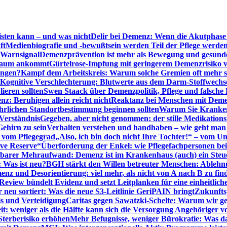
sten kann – und was nicht
Delir bei Demenz: Wenn die Akutphase v
ft
Medienbiografie und -bewußtsein werden Teil der Pflege werde
t Warnsignal
Demenzprävention ist mehr als Bewegung und gesun
 kaum ankommt
Gürtelrose-Impfung mit geringerem Demenzrisiko 
ungen?
Kampf dem Arbeitskreis: Warum solche Gremien oft mehr s
Kognitive Verschlechterung: Blutwerte aus dem Darm-Stoffwechs
ieren sollten
Swen Staack über Demenzpolitik, Pflege und falsche
z: Beruhigen allein reicht nicht
Reaktanz bei Menschen mit Demen
rlichen Standortbestimmung beginnen sollten
Warum Sie Kranken
Verständnis
Gegeben, aber nicht genommen: der stille Medikations
Gehirn zu sein
Verhalten verstehen und handhaben – wie geht man s
s vom Pflegegrad
„Also, ich bin doch nicht Ihre Tochter!“ – vom U
ive Reserve“
Überforderung der Enkel: wie Pflegefachpersonen be
tbarer Mehraufwand: Demenz ist im Krankenhaus (auch) ein Ste
: Was ist neu?
BGH stärkt den Willen betreuter Menschen: Ablehnu
nz und Desorientierung: viel mehr, als nicht von A nach B zu fin
view bündelt Evidenz und setzt Leitplanken für eine einheitlic
eu sortiert: Was die neue S3-Leitlinie GeriPAIN bringt
Zukunfts
s und Verteidigung
Caritas gegen Sawatzki-Schelte: Warum wir ge
it: weniger als die Hälfte kann sich die Versorgung Angehöriger vo
terberisiko erhöhen
Mehr Befugnisse, weniger Bürokratie: Was da