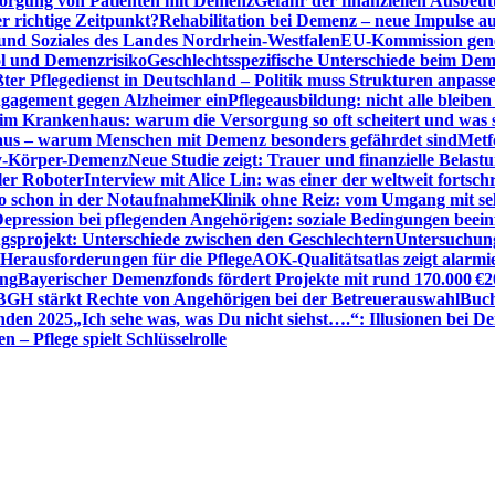
sorgung von Patienten mit Demenz
Gefahr der finanziellen Ausbe
 richtige Zeitpunkt?
Rehabilitation bei Demenz – neue Impulse 
 und Soziales des Landes Nordrhein-Westfalen
EU-Kommission gen
ol und Demenzrisiko
Geschlechtsspezifische Unterschiede beim De
ter Pflegedienst in Deutschland – Politik muss Strukturen anpass
ngagement gegen Alzheimer ein
Pflegeausbildung: nicht alle bleiben
m Krankenhaus: warum die Versorgung so oft scheitert und was 
aus – warum Menschen mit Demenz besonders gefährdet sind
Metf
ewy-Körper-Demenz
Neue Studie zeigt: Trauer und finanzielle Belast
ler Roboter
Interview mit Alice Lin: was einer der weltweit fortsch
ko schon in der Notaufnahme
Klinik ohne Reiz: vom Umgang mit se
epression bei pflegenden Angehörigen: soziale Bedingungen beein
gsprojekt: Unterschiede zwischen den Geschlechtern
Untersuchung
erausforderungen für die Pflege
AOK-Qualitätsatlas zeigt alarmi
ung
Bayerischer Demenzfonds fördert Projekte mit rund 170.000 €
2
BGH stärkt Rechte von Angehörigen bei der Betreuerauswahl
Buch
enden 2025
„Ich sehe was, was Du nicht siehst….“: Illusionen bei 
 – Pflege spielt Schlüsselrolle