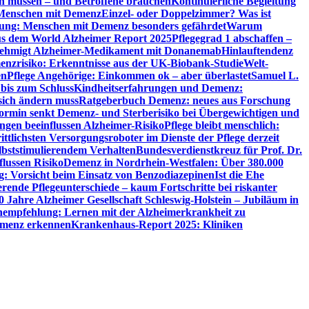
en müssen – und Betroffene brauchen
Kontinuierliche Begleitung
t Menschen mit Demenz
Einzel- oder Doppelzimmer? Was ist
utung: Menschen mit Demenz besonders gefährdet
Warum
aus dem World Alzheimer Report 2025
Pflegegrad 1 abschaffen –
ehmigt Alzheimer-Medikament mit Donanemab
Hinlauftendenz
menzrisiko: Erkenntnisse aus der UK-Biobank-Studie
Welt-
en
Pflege Angehörige: Einkommen ok – aber überlastet
Samuel L.
 bis zum Schluss
Kindheitserfahrungen und Demenz:
sich ändern muss
Ratgeberbuch Demenz: neues aus Forschung
ormin senkt Demenz- und Sterberisiko bei Übergewichtigen und
ungen beeinflussen Alzheimer-Risiko
Pflege bleibt menschlich:
rittlichsten Versorgungsroboter im Dienste der Pflege derzeit
lbststimulierendem Verhalten
Bundesverdienstkreuz für Prof. Dr.
flussen Risiko
Demenz in Nordrhein-Westfalen: Über 380.000
: Vorsicht beim Einsatz von Benzodiazepinen
Ist die Ehe
erende Pflegeunterschiede – kaum Fortschritte bei riskanter
0 Jahre Alzheimer Gesellschaft Schleswig-Holstein – Jubiläum in
empfehlung: Lernen mit der Alzheimerkrankheit zu
Demenz erkennen
Krankenhaus-Report 2025: Kliniken