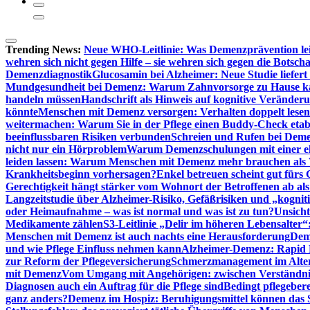
Trending News:
Neue WHO-Leitlinie: Was Demenzprävention lei
wehren sich nicht gegen Hilfe – sie wehren sich gegen die Botscha
Demenzdiagnostik
Glucosamin bei Alzheimer: Neue Studie liefer
Mundgesundheit bei Demenz: Warum Zahnvorsorge zu Hause
handeln müssen
Handschrift als Hinweis auf kognitive Veränder
könnte
Menschen mit Demenz versorgen: Verhalten doppelt lesen
weitermachen: Warum Sie in der Pflege einen Buddy-Check etabl
beeinflussbaren Risiken verbunden
Schreien und Rufen bei Demen
nicht nur ein Hörproblem
Warum Demenzschulungen mit einer eh
leiden lassen: Warum Menschen mit Demenz mehr brauchen als 
Krankheitsbeginn vorhersagen?
Enkel betreuen scheint gut fürs 
Gerechtigkeit hängt stärker vom Wohnort der Betroffenen ab al
Langzeitstudie über Alzheimer-Risiko, Gefäßrisiken und „kognit
oder Heimaufnahme – was ist normal und was ist zu tun?
Unsich
Medikamente zählen
S3-Leitlinie „Delir im höheren Lebensalter“
Menschen mit Demenz ist auch nachts eine Herausforderung
Deme
und wie Pflege Einfluss nehmen kann
Alzheimer-Demenz: Rapid Re
zur Reform der Pflegeversicherung
Schmerzmanagement im Alter n
mit Demenz
Vom Umgang mit Angehörigen: zwischen Verständni
Diagnosen auch ein Auftrag für die Pflege sind
Bedingt pflegebere
ganz anders?
Demenz im Hospiz: Beruhigungsmittel können das S