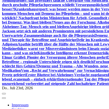
Stellungsfehler: das provoziert tätliche Übergriffe von Mensche
durch geschulte Pflegefachpersonen schließt Versorgungslücken
besser?
Krankenhausreport: was besser werden muss in der Ver
kommen Menschen mit Demenz ins Pflegeheim – und wann ist der
wirklich? Nachgefragt beim Ministerium für Arbeit, Gesundheit
bei Demenz: Was lässt bleiben?
Neues aus der Forschung: Alkoh
Alzheimer-Tag: Mensch sein und bleiben
Angehörige bleiben größ
Jackson setzt sich mit anderen Prominenten mit persönlichem E
Unerwartete Zusammenhänge auch für die Pflegepraxis
Demenz i
und Therapie für Betroffene und Angehörige
Delir im Krankenh
Adipösen
Apathie betrifft über die Hälfte der Menschen mit L
Medizinethiker warnt vor Missverständnissen beim Einsatz sozia
kann – und was nicht
Künstliche Intelligenz erkennt Demenzrisi
Elmar Gräßel: Pionier der Versorgung älterer Menschen geehrt
D
Betroffene – regionale Unterschiede zeigen sich deutlich
Forschun
schlecht fürs Gehirn?
Demenz und Trauma – Alte Wunden, neue H
Medikation
Vom „Recht auf Verwahrlosung“ zur Vernachlässig
Preetz gefeiert
Erster Bluttest bei Alzheimer-Verdacht zugelassen
leben
Lecanemab – einfach erklärt
Internationaler Tag der Pfleg
unzureichend vorbereitet auf steigende Zahl hochaltriger Patienten
Do.. Juli 23rd, 2026
Impressum