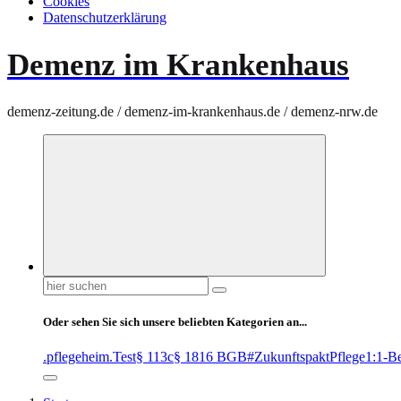
Cookies
Datenschutzerklärung
Demenz im Krankenhaus
demenz-zeitung.de / demenz-im-krankenhaus.de / demenz-nrw.de
Suchen
nach:
Oder sehen Sie sich unsere beliebten Kategorien an...
.pflegeheim
.Test
§ 113c
§ 1816 BGB
#ZukunftspaktPflege
1:1-B