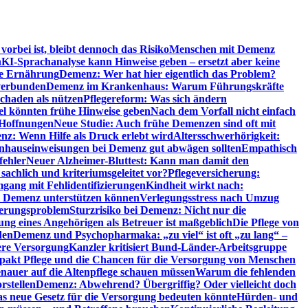
orbei ist, bleibt dennoch das Risiko
Menschen mit Demenz
n
KI-Sprachanalyse kann Hinweise geben – ersetzt aber keine
de Ernährung
Demenz: Wer hat hier eigentlich das Problem?
verbunden
Demenz im Krankenhaus: Warum Führungskräfte
chaden als nützen
Pflegereform: Was sich ändern
el könnten frühe Hinweise geben
Nach dem Vorfall nicht einfach
 Hoffnungen
Neue Studie: Auch frühe Demenzen sind oft mit
z: Wenn Hilfe als Druck erlebt wird
Altersschwerhörigkeit:
hauseinweisungen bei Demenz gut abwägen sollten
Empathisch
fehler
Neuer Alzheimer-Bluttest: Kann man damit den
achlich und kriteriumsgeleitet vor?
Pflegeversicherung:
mgang mit Fehlidentifizierungen
Kindheit wirkt nach:
i Demenz unterstützen können
Verlegungsstress nach Umzug
uerungsproblem
Sturzrisiko bei Demenz: Nicht nur die
ng eines Angehörigen als Betreuer ist maßgeblich
Die Pflege von
den
Demenz und Psychopharmaka: „zu viel“ ist oft „zu lang“ –
here Versorgung
Kanzler kritisiert Bund-Länder-Arbeitsgruppe
pakt Pflege und die Chancen für die Versorgung von Menschen
nauer auf die Altenpflege schauen müssen
Warum die fehlenden
rstellen
Demenz: Abwehrend? Übergriffig? Oder vielleicht doch
s neue Gesetz für die Versorgung bedeuten könnte
Hürden- und