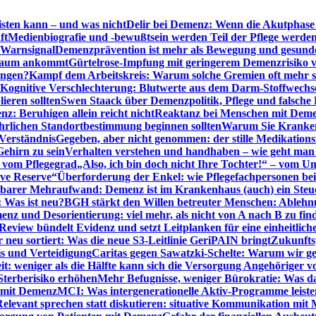
sten kann – und was nicht
Delir bei Demenz: Wenn die Akutphase v
ft
Medienbiografie und -bewußtsein werden Teil der Pflege werde
t Warnsignal
Demenzprävention ist mehr als Bewegung und gesun
 kaum ankommt
Gürtelrose-Impfung mit geringerem Demenzrisiko 
ungen?
Kampf dem Arbeitskreis: Warum solche Gremien oft mehr s
Kognitive Verschlechterung: Blutwerte aus dem Darm-Stoffwechs
ieren sollten
Swen Staack über Demenzpolitik, Pflege und falsche
z: Beruhigen allein reicht nicht
Reaktanz bei Menschen mit Demen
rlichen Standortbestimmung beginnen sollten
Warum Sie Kranken
Verständnis
Gegeben, aber nicht genommen: der stille Medikations
Gehirn zu sein
Verhalten verstehen und handhaben – wie geht man s
s vom Pflegegrad
„Also, ich bin doch nicht Ihre Tochter!“ – vom U
ive Reserve“
Überforderung der Enkel: wie Pflegefachpersonen be
tbarer Mehraufwand: Demenz ist im Krankenhaus (auch) ein Ste
: Was ist neu?
BGH stärkt den Willen betreuter Menschen: Ablehnu
nz und Desorientierung: viel mehr, als nicht von A nach B zu fin
view bündelt Evidenz und setzt Leitplanken für eine einheitlic
eu sortiert: Was die neue S3-Leitlinie GeriPAIN bringt
Zukunfts
s und Verteidigung
Caritas gegen Sawatzki-Schelte: Warum wir ge
it: weniger als die Hälfte kann sich die Versorgung Angehöriger vo
terberisiko erhöhen
Mehr Befugnisse, weniger Bürokratie: Was da
n mit Demenz
MCI: Was intergenerationelle Aktiv-Programme leist
Relevant sprechen statt diskutieren: situative Kommunikation mi