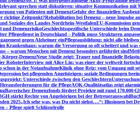
n mit Demenz
MCI: Was intergenerationelle Aktiv-Programme leist
Relevant sprechen statt diskutieren: situative Kommunikation mi
sorgung von Patienten mit Demenz
Gefahr der finanziellen Ausbe
 richtige Zeitpunkt?
Rehabilitation bei Demenz – neue Impulse 
 und Soziales des Landes Nordrhein-Westfalen
EU-Kommission gen
ol und Demenzrisiko
Geschlechtsspezifische Unterschiede beim De
ter Pflegedienst in Deutschland – Politik muss Strukturen anpass
ngagement gegen Alzheimer ein
Pflegeausbildung: nicht alle bleiben
m Krankenhaus: warum die Versorgung so oft scheitert und was 
aus – warum Menschen mit Demenz besonders gefährdet sind
Metf
ewy-Körper-Demenz
Neue Studie zeigt: Trauer und finanzielle Belast
ler Roboter
Interview mit Alice Lin: was einer der weltweit fortsch
ko schon in der Notaufnahme
Klinik ohne Reiz: vom Umgang mit se
epression bei pflegenden Angehörigen: soziale Bedingungen beein
gsprojekt: Unterschiede zwischen den Geschlechtern
Untersuchung
erausforderungen für die Pflege
AOK-Qualitätsatlas zeigt alarmi
ung
Bayerischer Demenzfonds fördert Projekte mit rund 170.000 €
2
BGH stärkt Rechte von Angehörigen bei der Betreuerauswahl
Buch
enden 2025
„Ich sehe was, was Du nicht siehst….“: Illusionen bei 
 – Pflege spielt Schlüsselrolle