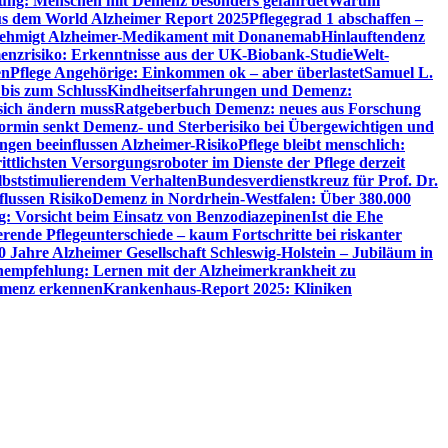
utung: Menschen mit Demenz besonders gefährdet
Warum
aus dem World Alzheimer Report 2025
Pflegegrad 1 abschaffen –
ehmigt Alzheimer-Medikament mit Donanemab
Hinlauftendenz
menzrisiko: Erkenntnisse aus der UK-Biobank-Studie
Welt-
en
Pflege Angehörige: Einkommen ok – aber überlastet
Samuel L.
 bis zum Schluss
Kindheitserfahrungen und Demenz:
sich ändern muss
Ratgeberbuch Demenz: neues aus Forschung
ormin senkt Demenz- und Sterberisiko bei Übergewichtigen und
ungen beeinflussen Alzheimer-Risiko
Pflege bleibt menschlich:
rittlichsten Versorgungsroboter im Dienste der Pflege derzeit
lbststimulierendem Verhalten
Bundesverdienstkreuz für Prof. Dr.
flussen Risiko
Demenz in Nordrhein-Westfalen: Über 380.000
: Vorsicht beim Einsatz von Benzodiazepinen
Ist die Ehe
erende Pflegeunterschiede – kaum Fortschritte bei riskanter
0 Jahre Alzheimer Gesellschaft Schleswig-Holstein – Jubiläum in
empfehlung: Lernen mit der Alzheimerkrankheit zu
Demenz erkennen
Krankenhaus-Report 2025: Kliniken