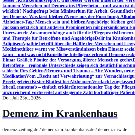
besser?
Krankenhausreport: was besser werden muss in der Ver
kommen Menschen mit Demenz ins Pflegeheim – und wann ist der
wirklich? Nachgefragt beim Ministerium für Arbeit, Gesundheit
bei Demenz: Was lässt bleiben?
Neues aus der Forschung: Alkoh
Alzheimer-Tag: Mensch sein und bleiben
Angehörige bleiben größ
Jackson setzt sich mit anderen Prominenten mit persönlichem E
Unerwartete Zusammenhänge auch für die Pflegepraxis
Demenz i
und Therapie für Betroffene und Angehörige
Delir im Krankenh
Adipösen
Apathie betrifft über die Hälfte der Menschen mit L
Medizinethiker warnt vor Missverständnissen beim Einsatz sozia
kann – und was nicht
Künstliche Intelligenz erkennt Demenzrisi
Elmar Gräßel: Pionier der Versorgung älterer Menschen geehrt
D
Betroffene – regionale Unterschiede zeigen sich deutlich
Forschun
schlecht fürs Gehirn?
Demenz und Trauma – Alte Wunden, neue H
Medikation
Vom „Recht auf Verwahrlosung“ zur Vernachlässig
Preetz gefeiert
Erster Bluttest bei Alzheimer-Verdacht zugelassen
leben
Lecanemab – einfach erklärt
Internationaler Tag der Pfleg
unzureichend vorbereitet auf steigende Zahl hochaltriger Patienten
Do.. Juli 23rd, 2026
Demenz im Krankenhaus
demenz-zeitung.de / demenz-im-krankenhaus.de / demenz-nrw.de