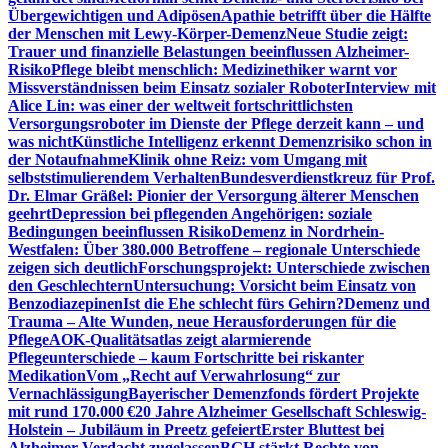
Übergewichtigen und Adipösen
Apathie betrifft über die Hälfte
der Menschen mit Lewy-Körper-Demenz
Neue Studie zeigt:
Trauer und finanzielle Belastungen beeinflussen Alzheimer-
Risiko
Pflege bleibt menschlich: Medizinethiker warnt vor
Missverständnissen beim Einsatz sozialer Roboter
Interview mit
Alice Lin: was einer der weltweit fortschrittlichsten
Versorgungsroboter im Dienste der Pflege derzeit kann – und
was nicht
Künstliche Intelligenz erkennt Demenzrisiko schon in
der Notaufnahme
Klinik ohne Reiz: vom Umgang mit
selbststimulierendem Verhalten
Bundesverdienstkreuz für Prof.
Dr. Elmar Gräßel: Pionier der Versorgung älterer Menschen
geehrt
Depression bei pflegenden Angehörigen: soziale
Bedingungen beeinflussen Risiko
Demenz in Nordrhein-
Westfalen: Über 380.000 Betroffene – regionale Unterschiede
zeigen sich deutlich
Forschungsprojekt: Unterschiede zwischen
den Geschlechtern
Untersuchung: Vorsicht beim Einsatz von
Benzodiazepinen
Ist die Ehe schlecht fürs Gehirn?
Demenz und
Trauma – Alte Wunden, neue Herausforderungen für die
Pflege
AOK-Qualitätsatlas zeigt alarmierende
Pflegeunterschiede – kaum Fortschritte bei riskanter
Medikation
Vom „Recht auf Verwahrlosung“ zur
Vernachlässigung
Bayerischer Demenzfonds fördert Projekte
mit rund 170.000 €
20 Jahre Alzheimer Gesellschaft Schleswig-
Holstein – Jubiläum in Preetz gefeiert
Erster Bluttest bei
Alzheimer-Verdacht zugelassen
BGH stärkt Rechte von