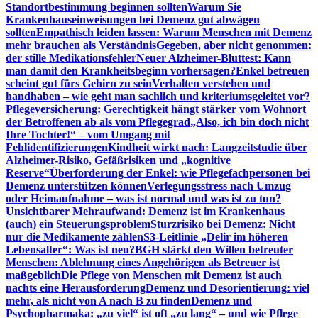
Standortbestimmung beginnen sollten
Warum Sie
Krankenhauseinweisungen bei Demenz gut abwägen
sollten
Empathisch leiden lassen: Warum Menschen mit Demenz
mehr brauchen als Verständnis
Gegeben, aber nicht genommen:
der stille Medikationsfehler
Neuer Alzheimer-Bluttest: Kann
man damit den Krankheitsbeginn vorhersagen?
Enkel betreuen
scheint gut fürs Gehirn zu sein
Verhalten verstehen und
handhaben – wie geht man sachlich und kriteriumsgeleitet vor?
Pflegeversicherung: Gerechtigkeit hängt stärker vom Wohnort
der Betroffenen ab als vom Pflegegrad
„Also, ich bin doch nicht
Ihre Tochter!“ – vom Umgang mit
Fehlidentifizierungen
Kindheit wirkt nach: Langzeitstudie über
Alzheimer-Risiko, Gefäßrisiken und „kognitive
Reserve“
Überforderung der Enkel: wie Pflegefachpersonen bei
Demenz unterstützen können
Verlegungsstress nach Umzug
oder Heimaufnahme – was ist normal und was ist zu tun?
Unsichtbarer Mehraufwand: Demenz ist im Krankenhaus
(auch) ein Steuerungsproblem
Sturzrisiko bei Demenz: Nicht
nur die Medikamente zählen
S3-Leitlinie „Delir im höheren
Lebensalter“: Was ist neu?
BGH stärkt den Willen betreuter
Menschen: Ablehnung eines Angehörigen als Betreuer ist
maßgeblich
Die Pflege von Menschen mit Demenz ist auch
nachts eine Herausforderung
Demenz und Desorientierung: viel
mehr, als nicht von A nach B zu finden
Demenz und
Psychopharmaka: „zu viel“ ist oft „zu lang“ – und wie Pflege