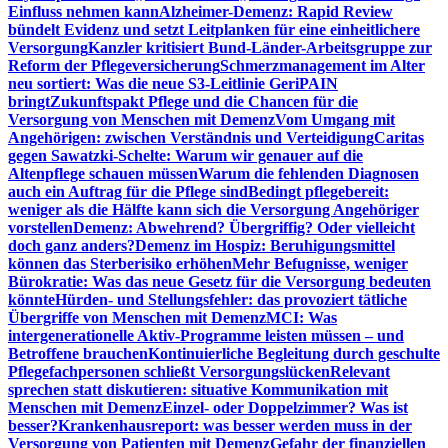
Einfluss nehmen kann
Alzheimer-Demenz: Rapid Review
bündelt Evidenz und setzt Leitplanken für eine einheitlichere
Versorgung
Kanzler kritisiert Bund-Länder-Arbeitsgruppe zur
Reform der Pflegeversicherung
Schmerzmanagement im Alter
neu sortiert: Was die neue S3-Leitlinie GeriPAIN
bringt
Zukunftspakt Pflege und die Chancen für die
Versorgung von Menschen mit Demenz
Vom Umgang mit
Angehörigen: zwischen Verständnis und Verteidigung
Caritas
gegen Sawatzki-Schelte: Warum wir genauer auf die
Altenpflege schauen müssen
Warum die fehlenden Diagnosen
auch ein Auftrag für die Pflege sind
Bedingt pflegebereit:
weniger als die Hälfte kann sich die Versorgung Angehöriger
vorstellen
Demenz: Abwehrend? Übergriffig? Oder vielleicht
doch ganz anders?
Demenz im Hospiz: Beruhigungsmittel
können das Sterberisiko erhöhen
Mehr Befugnisse, weniger
Bürokratie: Was das neue Gesetz für die Versorgung bedeuten
könnte
Hürden- und Stellungsfehler: das provoziert tätliche
Übergriffe von Menschen mit Demenz
MCI: Was
intergenerationelle Aktiv-Programme leisten müssen – und
Betroffene brauchen
Kontinuierliche Begleitung durch geschulte
Pflegefachpersonen schließt Versorgungslücken
Relevant
sprechen statt diskutieren: situative Kommunikation mit
Menschen mit Demenz
Einzel- oder Doppelzimmer? Was ist
besser?
Krankenhausreport: was besser werden muss in der
Versorgung von Patienten mit Demenz
Gefahr der finanziellen