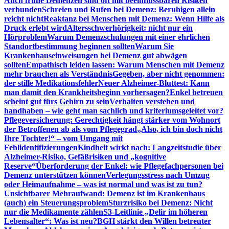
Auch frühe Demenzen sind oft mit beeinflussbaren Risiken
verbunden
Schreien und Rufen bei Demenz: Beruhigen allein
reicht nicht
Reaktanz bei Menschen mit Demenz: Wenn Hilfe als
Druck erlebt wird
Altersschwerhörigkeit: nicht nur ein
Hörproblem
Warum Demenzschulungen mit einer ehrlichen
Standortbestimmung beginnen sollten
Warum Sie
Krankenhauseinweisungen bei Demenz gut abwägen
sollten
Empathisch leiden lassen: Warum Menschen mit Demenz
mehr brauchen als Verständnis
Gegeben, aber nicht genommen:
der stille Medikationsfehler
Neuer Alzheimer-Bluttest: Kann
man damit den Krankheitsbeginn vorhersagen?
Enkel betreuen
scheint gut fürs Gehirn zu sein
Verhalten verstehen und
handhaben – wie geht man sachlich und kriteriumsgeleitet vor?
Pflegeversicherung: Gerechtigkeit hängt stärker vom Wohnort
der Betroffenen ab als vom Pflegegrad
„Also, ich bin doch nicht
Ihre Tochter!“ – vom Umgang mit
Fehlidentifizierungen
Kindheit wirkt nach: Langzeitstudie über
Alzheimer-Risiko, Gefäßrisiken und „kognitive
Reserve“
Überforderung der Enkel: wie Pflegefachpersonen bei
Demenz unterstützen können
Verlegungsstress nach Umzug
oder Heimaufnahme – was ist normal und was ist zu tun?
Unsichtbarer Mehraufwand: Demenz ist im Krankenhaus
(auch) ein Steuerungsproblem
Sturzrisiko bei Demenz: Nicht
nur die Medikamente zählen
S3-Leitlinie „Delir im höheren
Lebensalter“: Was ist neu?
BGH stärkt den Willen betreuter