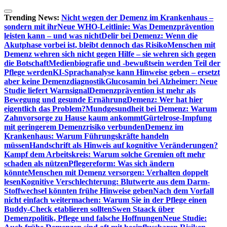
Zum
Inhalt
Trending News:
Nicht wegen der Demenz im Krankenhaus –
springen
sondern mit ihr
Neue WHO-Leitlinie: Was Demenzprävention
leisten kann – und was nicht
Delir bei Demenz: Wenn die
Akutphase vorbei ist, bleibt dennoch das Risiko
Menschen mit
Demenz wehren sich nicht gegen Hilfe – sie wehren sich gegen
die Botschaft
Medienbiografie und -bewußtsein werden Teil der
Pflege werden
KI-Sprachanalyse kann Hinweise geben – ersetzt
aber keine Demenzdiagnostik
Glucosamin bei Alzheimer: Neue
Studie liefert Warnsignal
Demenzprävention ist mehr als
Bewegung und gesunde Ernährung
Demenz: Wer hat hier
eigentlich das Problem?
Mundgesundheit bei Demenz: Warum
Zahnvorsorge zu Hause kaum ankommt
Gürtelrose-Impfung
mit geringerem Demenzrisiko verbunden
Demenz im
Krankenhaus: Warum Führungskräfte handeln
müssen
Handschrift als Hinweis auf kognitive Veränderungen?
Kampf dem Arbeitskreis: Warum solche Gremien oft mehr
schaden als nützen
Pflegereform: Was sich ändern
könnte
Menschen mit Demenz versorgen: Verhalten doppelt
lesen
Kognitive Verschlechterung: Blutwerte aus dem Darm-
Stoffwechsel könnten frühe Hinweise geben
Nach dem Vorfall
nicht einfach weitermachen: Warum Sie in der Pflege einen
Buddy-Check etablieren sollten
Swen Staack über
Demenzpolitik, Pflege und falsche Hoffnungen
Neue Studie: