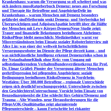
Krankenhaus: warum die Versorgung so oft scheitert und was
sich ändern muss
Ratgeberbuch Demenz: neues aus Forschung
und Therapie für Betroffene und Angehörige
Delir im
Krankenhaus – warum Menschen mit Demenz besonders
gefährdet sind
Metformin senkt Demenz- und Sterberisiko bei
Übergewichtigen und Adipösen
Apathie betrifft über die Hälfte
der Menschen mit Lewy-Körper-Demenz
Neue Studie zeigt:
Trauer und finanzielle Belastungen beeinflussen Alzheimer-
Risiko
Pflege bleibt menschlich: Medizinethiker warnt vor
Missverständnissen beim Einsatz sozialer Roboter
Interview mit
Alice Lin: was einer der weltweit fortschrittlichsten
Versorgungsroboter im Dienste der Pflege derzeit kann – und
was nicht
Künstliche Intelligenz erkennt Demenzrisiko schon in
der Notaufnahme
Klinik ohne Reiz: vom Umgang mit
selbststimulierendem Verhalten
Bundesverdienstkreuz für Prof.
Dr. Elmar Gräßel: Pionier der Versorgung älterer Menschen
geehrt
Depression bei pflegenden Angehörigen: soziale
Bedingungen beeinflussen Risiko
Demenz in Nordrhein-
Westfalen: Über 380.000 Betroffene – regionale Unterschiede
zeigen sich deutlich
Forschungsprojekt: Unterschiede zwischen
den Geschlechtern
Untersuchung: Vorsicht beim Einsatz von
Benzodiazepinen
Ist die Ehe schlecht fürs Gehirn?
Demenz und
Trauma – Alte Wunden, neue Herausforderungen für die
Pflege
AOK-Qualitätsatlas zeigt alarmierende
Pflegeunterschiede – kaum Fortschritte bei riskanter