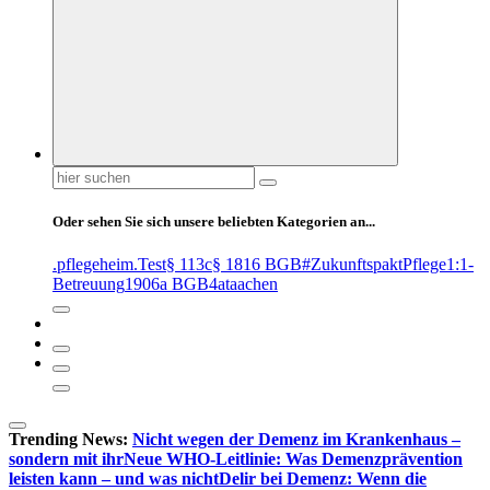
Suchen
nach:
Oder sehen Sie sich unsere beliebten Kategorien an...
.pflegeheim
.Test
§ 113c
§ 1816 BGB
#ZukunftspaktPflege
1:1-
Betreuung
1906a BGB
4at
aachen
Trending News:
Nicht wegen der Demenz im Krankenhaus –
sondern mit ihr
Neue WHO-Leitlinie: Was Demenzprävention
leisten kann – und was nicht
Delir bei Demenz: Wenn die