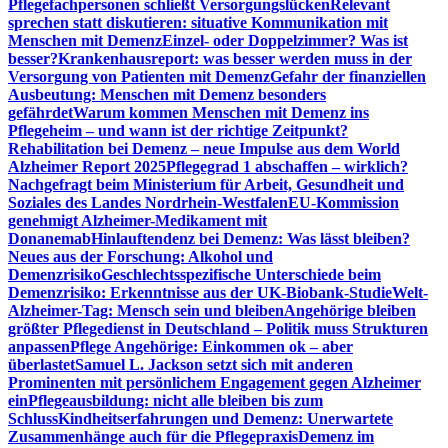
Pflegefachpersonen schließt Versorgungslücken
Relevant
sprechen statt diskutieren: situative Kommunikation mit
Menschen mit Demenz
Einzel- oder Doppelzimmer? Was ist
besser?
Krankenhausreport: was besser werden muss in der
Versorgung von Patienten mit Demenz
Gefahr der finanziellen
Ausbeutung: Menschen mit Demenz besonders
gefährdet
Warum kommen Menschen mit Demenz ins
Pflegeheim – und wann ist der richtige Zeitpunkt?
Rehabilitation bei Demenz – neue Impulse aus dem World
Alzheimer Report 2025
Pflegegrad 1 abschaffen – wirklich?
Nachgefragt beim Ministerium für Arbeit, Gesundheit und
Soziales des Landes Nordrhein-Westfalen
EU-Kommission
genehmigt Alzheimer-Medikament mit
Donanemab
Hinlauftendenz bei Demenz: Was lässt bleiben?
Neues aus der Forschung: Alkohol und
Demenzrisiko
Geschlechtsspezifische Unterschiede beim
Demenzrisiko: Erkenntnisse aus der UK-Biobank-Studie
Welt-
Alzheimer-Tag: Mensch sein und bleiben
Angehörige bleiben
größter Pflegedienst in Deutschland – Politik muss Strukturen
anpassen
Pflege Angehörige: Einkommen ok – aber
überlastet
Samuel L. Jackson setzt sich mit anderen
Prominenten mit persönlichem Engagement gegen Alzheimer
ein
Pflegeausbildung: nicht alle bleiben bis zum
Schluss
Kindheitserfahrungen und Demenz: Unerwartete
Zusammenhänge auch für die Pflegepraxis
Demenz im