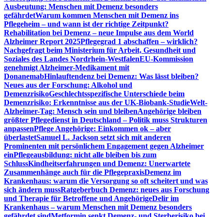
Ausbeutung: Menschen mit Demenz besonders
gefährdet
Warum kommen Menschen mit Demenz ins
Pflegeheim – und wann ist der richtige Zeitpunkt?
Rehabilitation bei Demenz – neue Impulse aus dem World
Alzheimer Report 2025
Pflegegrad 1 abschaffen – wirklich?
Nachgefragt beim Ministerium für Arbeit, Gesundheit und
Soziales des Landes Nordrhein-Westfalen
EU-Kommission
genehmigt Alzheimer-Medikament mit
Donanemab
Hinlauftendenz bei Demenz: Was lässt bleiben?
Neues aus der Forschung: Alkohol und
Demenzrisiko
Geschlechtsspezifische Unterschiede beim
Demenzrisiko: Erkenntnisse aus der UK-Biobank-Studie
Welt-
Alzheimer-Tag: Mensch sein und bleiben
Angehörige bleiben
größter Pflegedienst in Deutschland – Politik muss Strukturen
anpassen
Pflege Angehörige: Einkommen ok – aber
überlastet
Samuel L. Jackson setzt sich mit anderen
Prominenten mit persönlichem Engagement gegen Alzheimer
ein
Pflegeausbildung: nicht alle bleiben bis zum
Schluss
Kindheitserfahrungen und Demenz: Unerwartete
Zusammenhänge auch für die Pflegepraxis
Demenz im
Krankenhaus: warum die Versorgung so oft scheitert und was
sich ändern muss
Ratgeberbuch Demenz: neues aus Forschung
und Therapie für Betroffene und Angehörige
Delir im
Krankenhaus – warum Menschen mit Demenz besonders
gefährdet sind
Metformin senkt Demenz- und Sterberisiko bei