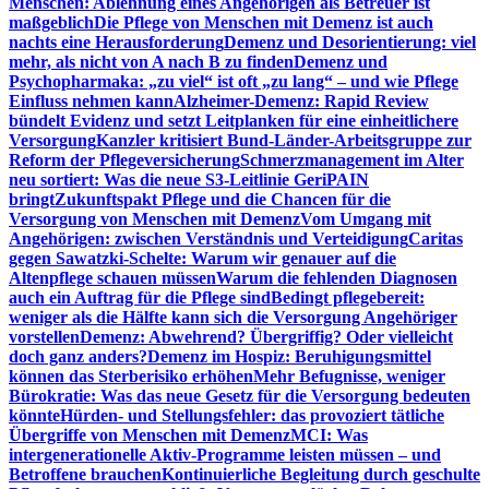
Menschen: Ablehnung eines Angehörigen als Betreuer ist
maßgeblich
Die Pflege von Menschen mit Demenz ist auch
nachts eine Herausforderung
Demenz und Desorientierung: viel
mehr, als nicht von A nach B zu finden
Demenz und
Psychopharmaka: „zu viel“ ist oft „zu lang“ – und wie Pflege
Einfluss nehmen kann
Alzheimer-Demenz: Rapid Review
bündelt Evidenz und setzt Leitplanken für eine einheitlichere
Versorgung
Kanzler kritisiert Bund-Länder-Arbeitsgruppe zur
Reform der Pflegeversicherung
Schmerzmanagement im Alter
neu sortiert: Was die neue S3-Leitlinie GeriPAIN
bringt
Zukunftspakt Pflege und die Chancen für die
Versorgung von Menschen mit Demenz
Vom Umgang mit
Angehörigen: zwischen Verständnis und Verteidigung
Caritas
gegen Sawatzki-Schelte: Warum wir genauer auf die
Altenpflege schauen müssen
Warum die fehlenden Diagnosen
auch ein Auftrag für die Pflege sind
Bedingt pflegebereit:
weniger als die Hälfte kann sich die Versorgung Angehöriger
vorstellen
Demenz: Abwehrend? Übergriffig? Oder vielleicht
doch ganz anders?
Demenz im Hospiz: Beruhigungsmittel
können das Sterberisiko erhöhen
Mehr Befugnisse, weniger
Bürokratie: Was das neue Gesetz für die Versorgung bedeuten
könnte
Hürden- und Stellungsfehler: das provoziert tätliche
Übergriffe von Menschen mit Demenz
MCI: Was
intergenerationelle Aktiv-Programme leisten müssen – und
Betroffene brauchen
Kontinuierliche Begleitung durch geschulte