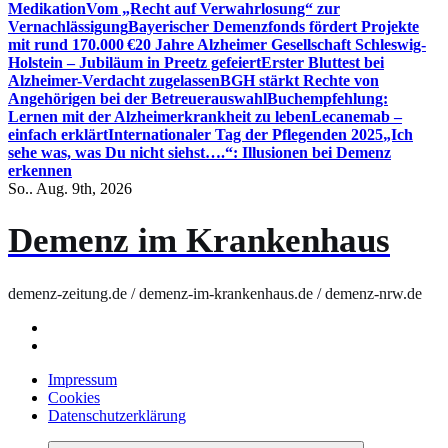
Medikation
Vom „Recht auf Verwahrlosung“ zur
Vernachlässigung
Bayerischer Demenzfonds fördert Projekte
mit rund 170.000 €
20 Jahre Alzheimer Gesellschaft Schleswig-
Holstein – Jubiläum in Preetz gefeiert
Erster Bluttest bei
Alzheimer-Verdacht zugelassen
BGH stärkt Rechte von
Angehörigen bei der Betreuerauswahl
Buchempfehlung:
Lernen mit der Alzheimerkrankheit zu leben
Lecanemab –
einfach erklärt
Internationaler Tag der Pflegenden 2025
„Ich
sehe was, was Du nicht siehst….“: Illusionen bei Demenz
erkennen
So.. Aug. 9th, 2026
Demenz im Krankenhaus
demenz-zeitung.de / demenz-im-krankenhaus.de / demenz-nrw.de
Impressum
Cookies
Datenschutzerklärung