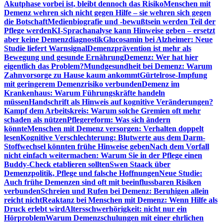
Akutphase vorbei ist, bleibt dennoch das Risiko
Menschen mit
Demenz wehren sich nicht gegen Hilfe – sie wehren sich gegen
die Botschaft
Medienbiografie und -bewußtsein werden Teil der
Pflege werden
KI-Sprachanalyse kann Hinweise geben – ersetzt
aber keine Demenzdiagnostik
Glucosamin bei Alzheimer: Neue
Studie liefert Warnsignal
Demenzprävention ist mehr als
Bewegung und gesunde Ernährung
Demenz: Wer hat hier
eigentlich das Problem?
Mundgesundheit bei Demenz: Warum
Zahnvorsorge zu Hause kaum ankommt
Gürtelrose-Impfung
mit geringerem Demenzrisiko verbunden
Demenz im
Krankenhaus: Warum Führungskräfte handeln
müssen
Handschrift als Hinweis auf kognitive Veränderungen?
Kampf dem Arbeitskreis: Warum solche Gremien oft mehr
schaden als nützen
Pflegereform: Was sich ändern
könnte
Menschen mit Demenz versorgen: Verhalten doppelt
lesen
Kognitive Verschlechterung: Blutwerte aus dem Darm-
Stoffwechsel könnten frühe Hinweise geben
Nach dem Vorfall
nicht einfach weitermachen: Warum Sie in der Pflege einen
Buddy-Check etablieren sollten
Swen Staack über
Demenzpolitik, Pflege und falsche Hoffnungen
Neue Studie:
Auch frühe Demenzen sind oft mit beeinflussbaren Risiken
verbunden
Schreien und Rufen bei Demenz: Beruhigen allein
reicht nicht
Reaktanz bei Menschen mit Demenz: Wenn Hilfe als
Druck erlebt wird
Altersschwerhörigkeit: nicht nur ein
Hörproblem
Warum Demenzschulungen mit einer ehrlichen