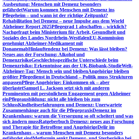
Ausbeutung: Menschen mit Demenz besonders
gefährdet
Warum kommen Menschen mit Demenz ins
Pflegeheim – und wann ist der richtige Zeitpunkt?
Rehabilitation bei Demenz – neue Impulse aus dem World
Alzheimer Report 2025
Pflegegrad 1 abschaffen – wirklich?
Nachgefragt beim Ministerium für Arbeit, Gesundheit und
Soziales des Landes Nordrhein-Westfalen
EU-Kommission
genehmigt Alzheimer-Medikament mit
Donanemab
Hinlauftendenz bei Demenz: Was lässt bleiben?
Neues aus der Forschung: Alkohol und
Demenzrisiko
Geschlechtsspezifische Unterschiede beim
Demenzrisiko: Erkenntnisse aus der UK-Biobank-Studie
Welt-
Alzheimer-Tag: Mensch sein und bleiben
Angehörige bleiben
größter Pflegedienst in Deutschland – Politik muss Strukturen
anpassen
Pflege Angehörige: Einkommen ok – aber
überlastet
Samuel L. Jackson setzt sich mit anderen
Prominenten mit persönlichem Engagement gegen Alzheimer
ein
Pflegeausbildung: nicht alle bleiben bis zum
Schluss
Kindheitserfahrungen und Demenz: Unerwartete
Zusammenhänge auch für die Pflegepraxis
Demenz im
Krankenhaus: warum die Versorgung so oft scheitert und was
sich ändern muss
Ratgeberbuch Demenz: neues aus Forschung
und Therapie für Betroffene und Angehörige
Delir im
Krankenhaus – warum Menschen mit Demenz besonders
gefährdet sind
Metformin senkt Demenz- und Sterberisiko bei