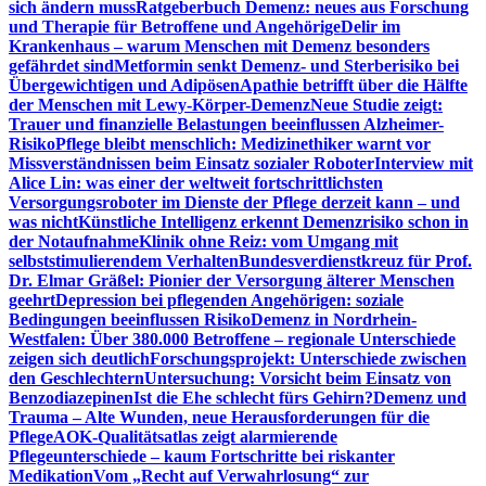
sich ändern muss
Ratgeberbuch Demenz: neues aus Forschung
und Therapie für Betroffene und Angehörige
Delir im
Krankenhaus – warum Menschen mit Demenz besonders
gefährdet sind
Metformin senkt Demenz- und Sterberisiko bei
Übergewichtigen und Adipösen
Apathie betrifft über die Hälfte
der Menschen mit Lewy-Körper-Demenz
Neue Studie zeigt:
Trauer und finanzielle Belastungen beeinflussen Alzheimer-
Risiko
Pflege bleibt menschlich: Medizinethiker warnt vor
Missverständnissen beim Einsatz sozialer Roboter
Interview mit
Alice Lin: was einer der weltweit fortschrittlichsten
Versorgungsroboter im Dienste der Pflege derzeit kann – und
was nicht
Künstliche Intelligenz erkennt Demenzrisiko schon in
der Notaufnahme
Klinik ohne Reiz: vom Umgang mit
selbststimulierendem Verhalten
Bundesverdienstkreuz für Prof.
Dr. Elmar Gräßel: Pionier der Versorgung älterer Menschen
geehrt
Depression bei pflegenden Angehörigen: soziale
Bedingungen beeinflussen Risiko
Demenz in Nordrhein-
Westfalen: Über 380.000 Betroffene – regionale Unterschiede
zeigen sich deutlich
Forschungsprojekt: Unterschiede zwischen
den Geschlechtern
Untersuchung: Vorsicht beim Einsatz von
Benzodiazepinen
Ist die Ehe schlecht fürs Gehirn?
Demenz und
Trauma – Alte Wunden, neue Herausforderungen für die
Pflege
AOK-Qualitätsatlas zeigt alarmierende
Pflegeunterschiede – kaum Fortschritte bei riskanter
Medikation
Vom „Recht auf Verwahrlosung“ zur