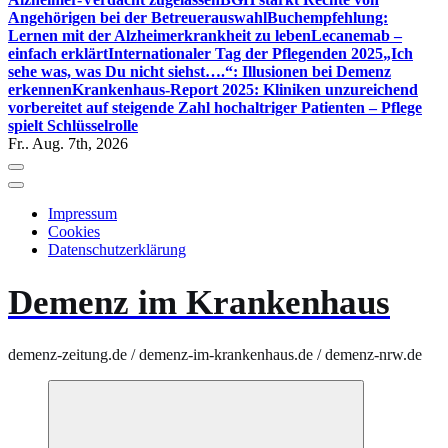
Angehörigen bei der Betreuerauswahl
Buchempfehlung:
Lernen mit der Alzheimerkrankheit zu leben
Lecanemab –
einfach erklärt
Internationaler Tag der Pflegenden 2025
„Ich
sehe was, was Du nicht siehst….“: Illusionen bei Demenz
erkennen
Krankenhaus-Report 2025: Kliniken unzureichend
vorbereitet auf steigende Zahl hochaltriger Patienten – Pflege
spielt Schlüsselrolle
Fr.. Aug. 7th, 2026
Impressum
Cookies
Datenschutzerklärung
Demenz im Krankenhaus
demenz-zeitung.de / demenz-im-krankenhaus.de / demenz-nrw.de