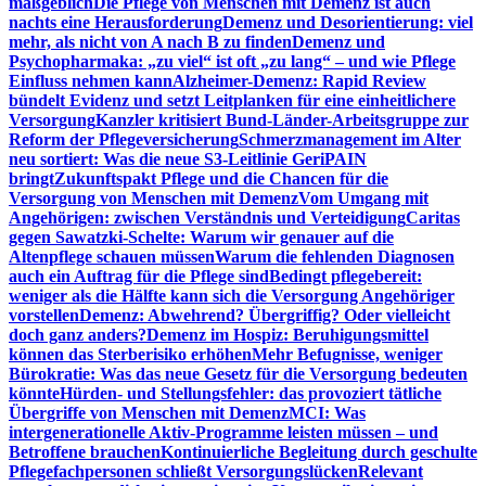
maßgeblich
Die Pflege von Menschen mit Demenz ist auch
nachts eine Herausforderung
Demenz und Desorientierung: viel
mehr, als nicht von A nach B zu finden
Demenz und
Psychopharmaka: „zu viel“ ist oft „zu lang“ – und wie Pflege
Einfluss nehmen kann
Alzheimer-Demenz: Rapid Review
bündelt Evidenz und setzt Leitplanken für eine einheitlichere
Versorgung
Kanzler kritisiert Bund-Länder-Arbeitsgruppe zur
Reform der Pflegeversicherung
Schmerzmanagement im Alter
neu sortiert: Was die neue S3-Leitlinie GeriPAIN
bringt
Zukunftspakt Pflege und die Chancen für die
Versorgung von Menschen mit Demenz
Vom Umgang mit
Angehörigen: zwischen Verständnis und Verteidigung
Caritas
gegen Sawatzki-Schelte: Warum wir genauer auf die
Altenpflege schauen müssen
Warum die fehlenden Diagnosen
auch ein Auftrag für die Pflege sind
Bedingt pflegebereit:
weniger als die Hälfte kann sich die Versorgung Angehöriger
vorstellen
Demenz: Abwehrend? Übergriffig? Oder vielleicht
doch ganz anders?
Demenz im Hospiz: Beruhigungsmittel
können das Sterberisiko erhöhen
Mehr Befugnisse, weniger
Bürokratie: Was das neue Gesetz für die Versorgung bedeuten
könnte
Hürden- und Stellungsfehler: das provoziert tätliche
Übergriffe von Menschen mit Demenz
MCI: Was
intergenerationelle Aktiv-Programme leisten müssen – und
Betroffene brauchen
Kontinuierliche Begleitung durch geschulte
Pflegefachpersonen schließt Versorgungslücken
Relevant