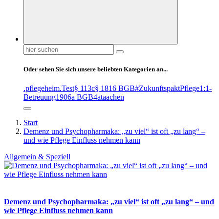
Suchen
nach:
Oder sehen Sie sich unsere beliebten Kategorien an...
.pflegeheim
.Test
§ 113c
§ 1816 BGB
#ZukunftspaktPflege
1:1-
Betreuung
1906a BGB
4at
aachen
Start
Demenz und Psychopharmaka: „zu viel“ ist oft „zu lang“ –
und wie Pflege Einfluss nehmen kann
Allgemein & Speziell
Demenz und Psychopharmaka: „zu viel“ ist oft „zu lang“ – und
wie Pflege Einfluss nehmen kann