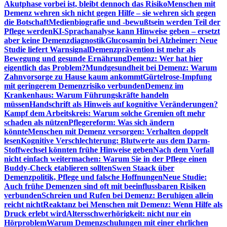
Akutphase vorbei ist, bleibt dennoch das Risiko
Menschen mit
Demenz wehren sich nicht gegen Hilfe – sie wehren sich gegen
die Botschaft
Medienbiografie und -bewußtsein werden Teil der
Pflege werden
KI-Sprachanalyse kann Hinweise geben – ersetzt
aber keine Demenzdiagnostik
Glucosamin bei Alzheimer: Neue
Studie liefert Warnsignal
Demenzprävention ist mehr als
Bewegung und gesunde Ernährung
Demenz: Wer hat hier
eigentlich das Problem?
Mundgesundheit bei Demenz: Warum
Zahnvorsorge zu Hause kaum ankommt
Gürtelrose-Impfung
mit geringerem Demenzrisiko verbunden
Demenz im
Krankenhaus: Warum Führungskräfte handeln
müssen
Handschrift als Hinweis auf kognitive Veränderungen?
Kampf dem Arbeitskreis: Warum solche Gremien oft mehr
schaden als nützen
Pflegereform: Was sich ändern
könnte
Menschen mit Demenz versorgen: Verhalten doppelt
lesen
Kognitive Verschlechterung: Blutwerte aus dem Darm-
Stoffwechsel könnten frühe Hinweise geben
Nach dem Vorfall
nicht einfach weitermachen: Warum Sie in der Pflege einen
Buddy-Check etablieren sollten
Swen Staack über
Demenzpolitik, Pflege und falsche Hoffnungen
Neue Studie:
Auch frühe Demenzen sind oft mit beeinflussbaren Risiken
verbunden
Schreien und Rufen bei Demenz: Beruhigen allein
reicht nicht
Reaktanz bei Menschen mit Demenz: Wenn Hilfe als
Druck erlebt wird
Altersschwerhörigkeit: nicht nur ein
Hörproblem
Warum Demenzschulungen mit einer ehrlichen