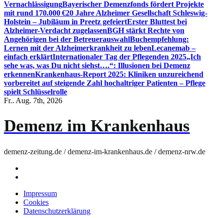
Vernachlässigung
Bayerischer Demenzfonds fördert Projekte
mit rund 170.000 €
20 Jahre Alzheimer Gesellschaft Schleswig-
Holstein – Jubiläum in Preetz gefeiert
Erster Bluttest bei
Alzheimer-Verdacht zugelassen
BGH stärkt Rechte von
Angehörigen bei der Betreuerauswahl
Buchempfehlung:
Lernen mit der Alzheimerkrankheit zu leben
Lecanemab –
einfach erklärt
Internationaler Tag der Pflegenden 2025
„Ich
sehe was, was Du nicht siehst….“: Illusionen bei Demenz
erkennen
Krankenhaus-Report 2025: Kliniken unzureichend
vorbereitet auf steigende Zahl hochaltriger Patienten – Pflege
spielt Schlüsselrolle
Fr.. Aug. 7th, 2026
Demenz im Krankenhaus
demenz-zeitung.de / demenz-im-krankenhaus.de / demenz-nrw.de
Impressum
Cookies
Datenschutzerklärung