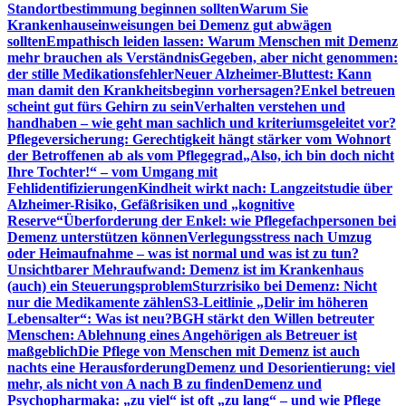
Standortbestimmung beginnen sollten
Warum Sie
Krankenhauseinweisungen bei Demenz gut abwägen
sollten
Empathisch leiden lassen: Warum Menschen mit Demenz
mehr brauchen als Verständnis
Gegeben, aber nicht genommen:
der stille Medikationsfehler
Neuer Alzheimer-Bluttest: Kann
man damit den Krankheitsbeginn vorhersagen?
Enkel betreuen
scheint gut fürs Gehirn zu sein
Verhalten verstehen und
handhaben – wie geht man sachlich und kriteriumsgeleitet vor?
Pflegeversicherung: Gerechtigkeit hängt stärker vom Wohnort
der Betroffenen ab als vom Pflegegrad
„Also, ich bin doch nicht
Ihre Tochter!“ – vom Umgang mit
Fehlidentifizierungen
Kindheit wirkt nach: Langzeitstudie über
Alzheimer-Risiko, Gefäßrisiken und „kognitive
Reserve“
Überforderung der Enkel: wie Pflegefachpersonen bei
Demenz unterstützen können
Verlegungsstress nach Umzug
oder Heimaufnahme – was ist normal und was ist zu tun?
Unsichtbarer Mehraufwand: Demenz ist im Krankenhaus
(auch) ein Steuerungsproblem
Sturzrisiko bei Demenz: Nicht
nur die Medikamente zählen
S3-Leitlinie „Delir im höheren
Lebensalter“: Was ist neu?
BGH stärkt den Willen betreuter
Menschen: Ablehnung eines Angehörigen als Betreuer ist
maßgeblich
Die Pflege von Menschen mit Demenz ist auch
nachts eine Herausforderung
Demenz und Desorientierung: viel
mehr, als nicht von A nach B zu finden
Demenz und
Psychopharmaka: „zu viel“ ist oft „zu lang“ – und wie Pflege