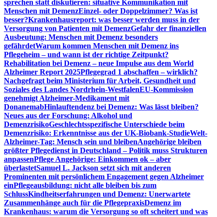
sprechen statt diskutieren: situative Kommunikation mit
Menschen mit Demenz
Einzel- oder Doppelzimmer? Was ist
besser?
Krankenhausreport: was besser werden muss in der
Versorgung von Patienten mit Demenz
Gefahr der finanziellen
Ausbeutung: Menschen mit Demenz besonders
gefährdet
Warum kommen Menschen mit Demenz ins
Pflegeheim – und wann ist der richtige Zeitpunkt?
Rehabilitation bei Demenz – neue Impulse aus dem World
Alzheimer Report 2025
Pflegegrad 1 abschaffen – wirklich?
Nachgefragt beim Ministerium für Arbeit, Gesundheit und
Soziales des Landes Nordrhein-Westfalen
EU-Kommission
genehmigt Alzheimer-Medikament mit
Donanemab
Hinlauftendenz bei Demenz: Was lässt bleiben?
Neues aus der Forschung: Alkohol und
Demenzrisiko
Geschlechtsspezifische Unterschiede beim
Demenzrisiko: Erkenntnisse aus der UK-Biobank-Studie
Welt-
Alzheimer-Tag: Mensch sein und bleiben
Angehörige bleiben
größter Pflegedienst in Deutschland – Politik muss Strukturen
anpassen
Pflege Angehörige: Einkommen ok – aber
überlastet
Samuel L. Jackson setzt sich mit anderen
Prominenten mit persönlichem Engagement gegen Alzheimer
ein
Pflegeausbildung: nicht alle bleiben bis zum
Schluss
Kindheitserfahrungen und Demenz: Unerwartete
Zusammenhänge auch für die Pflegepraxis
Demenz im
Krankenhaus: warum die Versorgung so oft scheitert und was