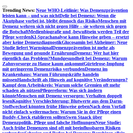
Zum
Inhalt
Trending News:
Neue WHO-Leitlinie: Was Demenzprävention
springen
leisten kann – und was nicht
Delir bei Demenz: Wenn die
Akutphase vorbei ist, bleibt dennoch das Risiko
Menschen mit
Demenz wehren sich nicht gegen Hilfe – sie wehren sich gegen
die Botschaft
Medienbiografie und -bewußtsein werden Teil der
Pflege werden
KI-Sprachanalyse kann Hinweise geben – ersetzt
aber keine Demenzdiagnostik
Glucosamin bei Alzheimer: Neue
Studie liefert Warnsignal
Demenzprävention ist mehr als
Bewegung und gesunde Ernährung
Demenz: Wer hat hier
eigentlich das Problem?
Mundgesundheit bei Demenz: Warum
Zahnvorsorge zu Hause kaum ankommt
Gürtelrose-Impfung
mit geringerem Demenzrisiko verbunden
Demenz im
Krankenhaus: Warum Führungskräfte handeln
müssen
Handschrift als Hinweis auf kognitive Veränderungen?
Kampf dem Arbeitskreis: Warum solche Gremien oft mehr
schaden als nützen
Pflegereform: Was sich ändern
könnte
Menschen mit Demenz versorgen: Verhalten doppelt
lesen
Kognitive Verschlechterung: Blutwerte aus dem Darm-
Stoffwechsel könnten frühe Hinweise geben
Nach dem Vorfall
nicht einfach weitermachen: Warum Sie in der Pflege einen
Buddy-Check etablieren sollten
Swen Staack über
Demenzpolitik, Pflege und falsche Hoffnungen
Neue Studie:
Auch frühe Demenzen sind oft mit beeinflussbaren Risiken