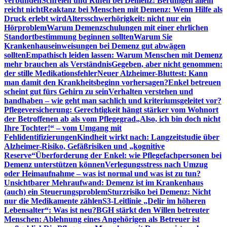
verbunden
Schreien und Rufen bei Demenz: Beruhigen allein
reicht nicht
Reaktanz bei Menschen mit Demenz: Wenn Hilfe als
Druck erlebt wird
Altersschwerhörigkeit: nicht nur ein
Hörproblem
Warum Demenzschulungen mit einer ehrlichen
Standortbestimmung beginnen sollten
Warum Sie
Krankenhauseinweisungen bei Demenz gut abwägen
sollten
Empathisch leiden lassen: Warum Menschen mit Demenz
mehr brauchen als Verständnis
Gegeben, aber nicht genommen:
der stille Medikationsfehler
Neuer Alzheimer-Bluttest: Kann
man damit den Krankheitsbeginn vorhersagen?
Enkel betreuen
scheint gut fürs Gehirn zu sein
Verhalten verstehen und
handhaben – wie geht man sachlich und kriteriumsgeleitet vor?
Pflegeversicherung: Gerechtigkeit hängt stärker vom Wohnort
der Betroffenen ab als vom Pflegegrad
„Also, ich bin doch nicht
Ihre Tochter!“ – vom Umgang mit
Fehlidentifizierungen
Kindheit wirkt nach: Langzeitstudie über
Alzheimer-Risiko, Gefäßrisiken und „kognitive
Reserve“
Überforderung der Enkel: wie Pflegefachpersonen bei
Demenz unterstützen können
Verlegungsstress nach Umzug
oder Heimaufnahme – was ist normal und was ist zu tun?
Unsichtbarer Mehraufwand: Demenz ist im Krankenhaus
(auch) ein Steuerungsproblem
Sturzrisiko bei Demenz: Nicht
nur die Medikamente zählen
S3-Leitlinie „Delir im höheren
Lebensalter“: Was ist neu?
BGH stärkt den Willen betreuter
Menschen: Ablehnung eines Angehörigen als Betreuer ist