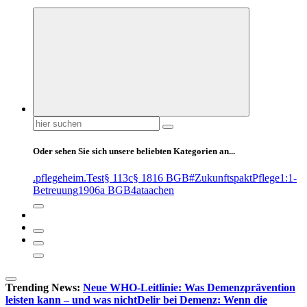
Suchen
nach:
Oder sehen Sie sich unsere beliebten Kategorien an...
.pflegeheim
.Test
§ 113c
§ 1816 BGB
#ZukunftspaktPflege
1:1-
Betreuung
1906a BGB
4at
aachen
Trending News:
Neue WHO-Leitlinie: Was Demenzprävention
leisten kann – und was nicht
Delir bei Demenz: Wenn die