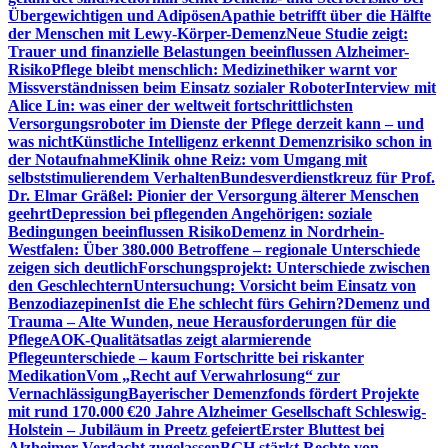
Übergewichtigen und Adipösen
Apathie betrifft über die Hälfte
der Menschen mit Lewy-Körper-Demenz
Neue Studie zeigt:
Trauer und finanzielle Belastungen beeinflussen Alzheimer-
Risiko
Pflege bleibt menschlich: Medizinethiker warnt vor
Missverständnissen beim Einsatz sozialer Roboter
Interview mit
Alice Lin: was einer der weltweit fortschrittlichsten
Versorgungsroboter im Dienste der Pflege derzeit kann – und
was nicht
Künstliche Intelligenz erkennt Demenzrisiko schon in
der Notaufnahme
Klinik ohne Reiz: vom Umgang mit
selbststimulierendem Verhalten
Bundesverdienstkreuz für Prof.
Dr. Elmar Gräßel: Pionier der Versorgung älterer Menschen
geehrt
Depression bei pflegenden Angehörigen: soziale
Bedingungen beeinflussen Risiko
Demenz in Nordrhein-
Westfalen: Über 380.000 Betroffene – regionale Unterschiede
zeigen sich deutlich
Forschungsprojekt: Unterschiede zwischen
den Geschlechtern
Untersuchung: Vorsicht beim Einsatz von
Benzodiazepinen
Ist die Ehe schlecht fürs Gehirn?
Demenz und
Trauma – Alte Wunden, neue Herausforderungen für die
Pflege
AOK-Qualitätsatlas zeigt alarmierende
Pflegeunterschiede – kaum Fortschritte bei riskanter
Medikation
Vom „Recht auf Verwahrlosung“ zur
Vernachlässigung
Bayerischer Demenzfonds fördert Projekte
mit rund 170.000 €
20 Jahre Alzheimer Gesellschaft Schleswig-
Holstein – Jubiläum in Preetz gefeiert
Erster Bluttest bei
Alzheimer-Verdacht zugelassen
BGH stärkt Rechte von