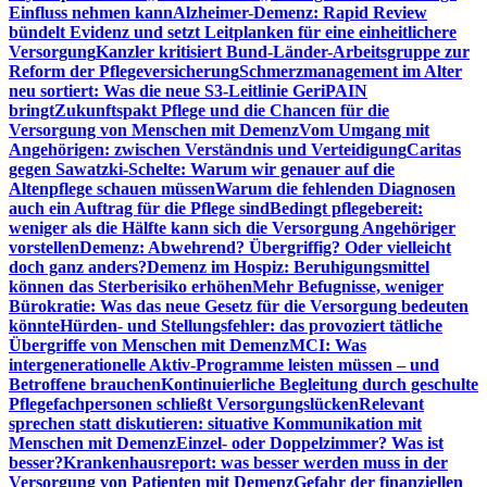
Einfluss nehmen kann
Alzheimer-Demenz: Rapid Review
bündelt Evidenz und setzt Leitplanken für eine einheitlichere
Versorgung
Kanzler kritisiert Bund-Länder-Arbeitsgruppe zur
Reform der Pflegeversicherung
Schmerzmanagement im Alter
neu sortiert: Was die neue S3-Leitlinie GeriPAIN
bringt
Zukunftspakt Pflege und die Chancen für die
Versorgung von Menschen mit Demenz
Vom Umgang mit
Angehörigen: zwischen Verständnis und Verteidigung
Caritas
gegen Sawatzki-Schelte: Warum wir genauer auf die
Altenpflege schauen müssen
Warum die fehlenden Diagnosen
auch ein Auftrag für die Pflege sind
Bedingt pflegebereit:
weniger als die Hälfte kann sich die Versorgung Angehöriger
vorstellen
Demenz: Abwehrend? Übergriffig? Oder vielleicht
doch ganz anders?
Demenz im Hospiz: Beruhigungsmittel
können das Sterberisiko erhöhen
Mehr Befugnisse, weniger
Bürokratie: Was das neue Gesetz für die Versorgung bedeuten
könnte
Hürden- und Stellungsfehler: das provoziert tätliche
Übergriffe von Menschen mit Demenz
MCI: Was
intergenerationelle Aktiv-Programme leisten müssen – und
Betroffene brauchen
Kontinuierliche Begleitung durch geschulte
Pflegefachpersonen schließt Versorgungslücken
Relevant
sprechen statt diskutieren: situative Kommunikation mit
Menschen mit Demenz
Einzel- oder Doppelzimmer? Was ist
besser?
Krankenhausreport: was besser werden muss in der
Versorgung von Patienten mit Demenz
Gefahr der finanziellen