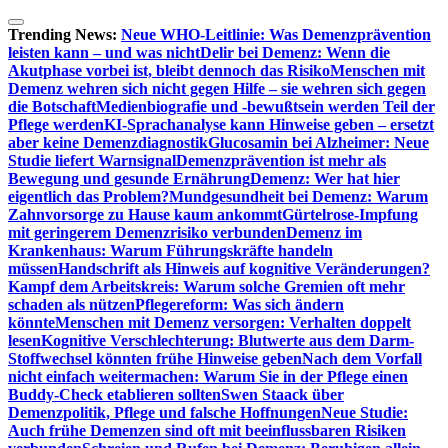
Zum
Inhalt
Trending News:
Neue WHO-Leitlinie: Was Demenzprävention
springen
leisten kann – und was nicht
Delir bei Demenz: Wenn die
Akutphase vorbei ist, bleibt dennoch das Risiko
Menschen mit
Demenz wehren sich nicht gegen Hilfe – sie wehren sich gegen
die Botschaft
Medienbiografie und -bewußtsein werden Teil der
Pflege werden
KI-Sprachanalyse kann Hinweise geben – ersetzt
aber keine Demenzdiagnostik
Glucosamin bei Alzheimer: Neue
Studie liefert Warnsignal
Demenzprävention ist mehr als
Bewegung und gesunde Ernährung
Demenz: Wer hat hier
eigentlich das Problem?
Mundgesundheit bei Demenz: Warum
Zahnvorsorge zu Hause kaum ankommt
Gürtelrose-Impfung
mit geringerem Demenzrisiko verbunden
Demenz im
Krankenhaus: Warum Führungskräfte handeln
müssen
Handschrift als Hinweis auf kognitive Veränderungen?
Kampf dem Arbeitskreis: Warum solche Gremien oft mehr
schaden als nützen
Pflegereform: Was sich ändern
könnte
Menschen mit Demenz versorgen: Verhalten doppelt
lesen
Kognitive Verschlechterung: Blutwerte aus dem Darm-
Stoffwechsel könnten frühe Hinweise geben
Nach dem Vorfall
nicht einfach weitermachen: Warum Sie in der Pflege einen
Buddy-Check etablieren sollten
Swen Staack über
Demenzpolitik, Pflege und falsche Hoffnungen
Neue Studie:
Auch frühe Demenzen sind oft mit beeinflussbaren Risiken