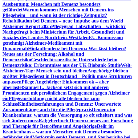
Ausbeutung: Menschen mit Demenz besonders
gefährdet
Warum kommen Menschen mit Demenz ins
Pflegeheim – und wann ist der richtige Zeitpunkt?
Rehabilitation bei Demenz – neue Impulse aus dem World
Alzheimer Report 2025
Pflegegrad 1 abschaffen – wirklich?
Nachgefragt beim Ministerium für Arbeit, Gesundheit und
Soziales des Landes Nordrhein-Westfalen
EU-Kommission
genehmigt Alzheimer-Medikament mit
Donanemab
Hinlauftendenz bei Demenz: Was lässt bleiben?
Neues aus der Forschung: Alkohol und
Demenzrisiko
Geschlechtsspezifische Unterschiede beim
Demenzrisiko: Erkenntnisse aus der UK-Biobank-Studie
Welt-
Alzheimer-Tag: Mensch sein und bleiben
Angehörige bleiben
größter Pflegedienst in Deutschland – Politik muss Strukturen
anpassen
Pflege Angehörige: Einkommen ok – aber
überlastet
Samuel L. Jackson setzt sich mit anderen
Prominenten mit persönlichem Engagement gegen Alzheimer
ein
Pflegeausbildung: nicht alle bleiben bis zum
Schluss
Kindheitserfahrungen und Demenz: Unerwartete
Zusammenhänge auch für die Pflegepraxis
Demenz im
Krankenhaus: warum die Versorgung so oft scheitert und was
sich ändern muss
Ratgeberbuch Demenz: neues aus Forschung
und Therapie für Betroffene und Angehörige
Delir im
Krankenhaus – warum Menschen mit Demenz besonders
gefährdet sind
Metformin senkt Demenz- und Sterberisiko bei