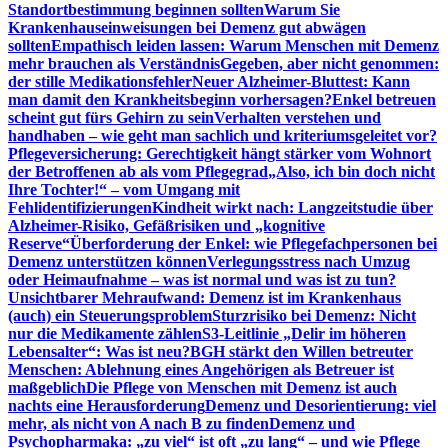
Standortbestimmung beginnen sollten
Warum Sie
Krankenhauseinweisungen bei Demenz gut abwägen
sollten
Empathisch leiden lassen: Warum Menschen mit Demenz
mehr brauchen als Verständnis
Gegeben, aber nicht genommen:
der stille Medikationsfehler
Neuer Alzheimer-Bluttest: Kann
man damit den Krankheitsbeginn vorhersagen?
Enkel betreuen
scheint gut fürs Gehirn zu sein
Verhalten verstehen und
handhaben – wie geht man sachlich und kriteriumsgeleitet vor?
Pflegeversicherung: Gerechtigkeit hängt stärker vom Wohnort
der Betroffenen ab als vom Pflegegrad
„Also, ich bin doch nicht
Ihre Tochter!“ – vom Umgang mit
Fehlidentifizierungen
Kindheit wirkt nach: Langzeitstudie über
Alzheimer-Risiko, Gefäßrisiken und „kognitive
Reserve“
Überforderung der Enkel: wie Pflegefachpersonen bei
Demenz unterstützen können
Verlegungsstress nach Umzug
oder Heimaufnahme – was ist normal und was ist zu tun?
Unsichtbarer Mehraufwand: Demenz ist im Krankenhaus
(auch) ein Steuerungsproblem
Sturzrisiko bei Demenz: Nicht
nur die Medikamente zählen
S3-Leitlinie „Delir im höheren
Lebensalter“: Was ist neu?
BGH stärkt den Willen betreuter
Menschen: Ablehnung eines Angehörigen als Betreuer ist
maßgeblich
Die Pflege von Menschen mit Demenz ist auch
nachts eine Herausforderung
Demenz und Desorientierung: viel
mehr, als nicht von A nach B zu finden
Demenz und
Psychopharmaka: „zu viel“ ist oft „zu lang“ – und wie Pflege