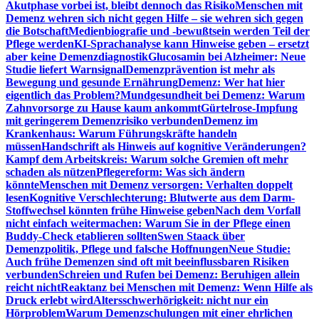
Akutphase vorbei ist, bleibt dennoch das Risiko
Menschen mit
Demenz wehren sich nicht gegen Hilfe – sie wehren sich gegen
die Botschaft
Medienbiografie und -bewußtsein werden Teil der
Pflege werden
KI-Sprachanalyse kann Hinweise geben – ersetzt
aber keine Demenzdiagnostik
Glucosamin bei Alzheimer: Neue
Studie liefert Warnsignal
Demenzprävention ist mehr als
Bewegung und gesunde Ernährung
Demenz: Wer hat hier
eigentlich das Problem?
Mundgesundheit bei Demenz: Warum
Zahnvorsorge zu Hause kaum ankommt
Gürtelrose-Impfung
mit geringerem Demenzrisiko verbunden
Demenz im
Krankenhaus: Warum Führungskräfte handeln
müssen
Handschrift als Hinweis auf kognitive Veränderungen?
Kampf dem Arbeitskreis: Warum solche Gremien oft mehr
schaden als nützen
Pflegereform: Was sich ändern
könnte
Menschen mit Demenz versorgen: Verhalten doppelt
lesen
Kognitive Verschlechterung: Blutwerte aus dem Darm-
Stoffwechsel könnten frühe Hinweise geben
Nach dem Vorfall
nicht einfach weitermachen: Warum Sie in der Pflege einen
Buddy-Check etablieren sollten
Swen Staack über
Demenzpolitik, Pflege und falsche Hoffnungen
Neue Studie:
Auch frühe Demenzen sind oft mit beeinflussbaren Risiken
verbunden
Schreien und Rufen bei Demenz: Beruhigen allein
reicht nicht
Reaktanz bei Menschen mit Demenz: Wenn Hilfe als
Druck erlebt wird
Altersschwerhörigkeit: nicht nur ein
Hörproblem
Warum Demenzschulungen mit einer ehrlichen