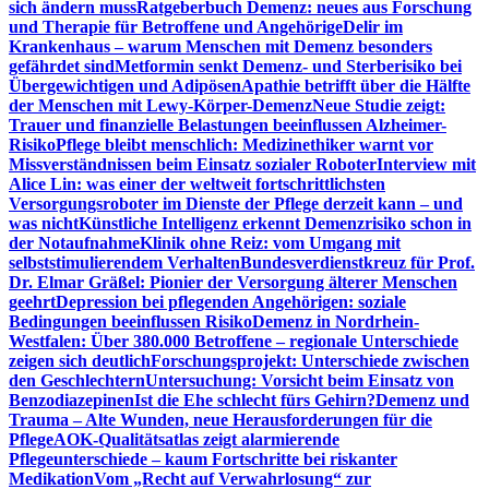
sich ändern muss
Ratgeberbuch Demenz: neues aus Forschung
und Therapie für Betroffene und Angehörige
Delir im
Krankenhaus – warum Menschen mit Demenz besonders
gefährdet sind
Metformin senkt Demenz- und Sterberisiko bei
Übergewichtigen und Adipösen
Apathie betrifft über die Hälfte
der Menschen mit Lewy-Körper-Demenz
Neue Studie zeigt:
Trauer und finanzielle Belastungen beeinflussen Alzheimer-
Risiko
Pflege bleibt menschlich: Medizinethiker warnt vor
Missverständnissen beim Einsatz sozialer Roboter
Interview mit
Alice Lin: was einer der weltweit fortschrittlichsten
Versorgungsroboter im Dienste der Pflege derzeit kann – und
was nicht
Künstliche Intelligenz erkennt Demenzrisiko schon in
der Notaufnahme
Klinik ohne Reiz: vom Umgang mit
selbststimulierendem Verhalten
Bundesverdienstkreuz für Prof.
Dr. Elmar Gräßel: Pionier der Versorgung älterer Menschen
geehrt
Depression bei pflegenden Angehörigen: soziale
Bedingungen beeinflussen Risiko
Demenz in Nordrhein-
Westfalen: Über 380.000 Betroffene – regionale Unterschiede
zeigen sich deutlich
Forschungsprojekt: Unterschiede zwischen
den Geschlechtern
Untersuchung: Vorsicht beim Einsatz von
Benzodiazepinen
Ist die Ehe schlecht fürs Gehirn?
Demenz und
Trauma – Alte Wunden, neue Herausforderungen für die
Pflege
AOK-Qualitätsatlas zeigt alarmierende
Pflegeunterschiede – kaum Fortschritte bei riskanter
Medikation
Vom „Recht auf Verwahrlosung“ zur