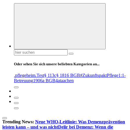
Suchen
nach:
Oder sehen Sie sich unsere beliebten Kategorien an...
.pflegeheim
.Test
§ 113c
§ 1816 BGB
#ZukunftspaktPflege
1:1-
Betreuung
1906a BGB
4at
aachen
Trending News:
Neue WHO-Leitlinie: Was Demenzprävention
leisten kann – und was nicht
Delir bei Demenz: Wenn die