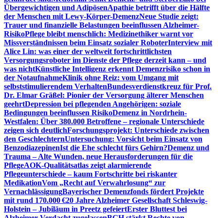
Übergewichtigen und Adipösen
Apathie betrifft über die Hälfte
der Menschen mit Lewy-Körper-Demenz
Neue Studie zeigt:
Trauer und finanzielle Belastungen beeinflussen Alzheimer-
Risiko
Pflege bleibt menschlich: Medizinethiker warnt vor
Missverständnissen beim Einsatz sozialer Roboter
Interview mit
Alice Lin: was einer der weltweit fortschrittlichsten
Versorgungsroboter im Dienste der Pflege derzeit kann – und
was nicht
Künstliche Intelligenz erkennt Demenzrisiko schon in
der Notaufnahme
Klinik ohne Reiz: vom Umgang mit
selbststimulierendem Verhalten
Bundesverdienstkreuz für Prof.
Dr. Elmar Gräßel: Pionier der Versorgung älterer Menschen
geehrt
Depression bei pflegenden Angehörigen: soziale
Bedingungen beeinflussen Risiko
Demenz in Nordrhein-
Westfalen: Über 380.000 Betroffene – regionale Unterschiede
zeigen sich deutlich
Forschungsprojekt: Unterschiede zwischen
den Geschlechtern
Untersuchung: Vorsicht beim Einsatz von
Benzodiazepinen
Ist die Ehe schlecht fürs Gehirn?
Demenz und
Trauma – Alte Wunden, neue Herausforderungen für die
Pflege
AOK-Qualitätsatlas zeigt alarmierende
Pflegeunterschiede – kaum Fortschritte bei riskanter
Medikation
Vom „Recht auf Verwahrlosung“ zur
Vernachlässigung
Bayerischer Demenzfonds fördert Projekte
mit rund 170.000 €
20 Jahre Alzheimer Gesellschaft Schleswig-
Holstein – Jubiläum in Preetz gefeiert
Erster Bluttest bei
Alzheimer-Verdacht zugelassen
BGH stärkt Rechte von