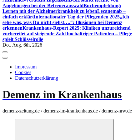
Angehörigen bei der Betreuerauswahl
Buchempfehlung:
Lernen mit der Alzheimerkrankheit zu leben
Lecanemab –
einfach erklärt
Internationaler Tag der Pflegenden 2025
„Ich
sehe was, was Du nicht siehst….“: Illusionen bei Demenz
erkennen
Krankenhaus-Report 2025: Kliniken unzureichend
vorbereitet auf steigende Zahl hochaltriger Patienten – Pflege
spielt Schlüsselrolle
Do.. Aug. 6th, 2026
Impressum
Cookies
Datenschutzerklärung
Demenz im Krankenhaus
demenz-zeitung.de / demenz-im-krankenhaus.de / demenz-nrw.de