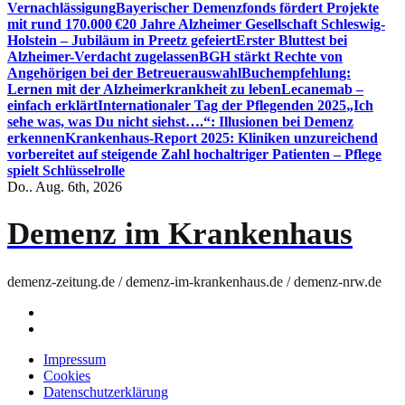
Vernachlässigung
Bayerischer Demenzfonds fördert Projekte
mit rund 170.000 €
20 Jahre Alzheimer Gesellschaft Schleswig-
Holstein – Jubiläum in Preetz gefeiert
Erster Bluttest bei
Alzheimer-Verdacht zugelassen
BGH stärkt Rechte von
Angehörigen bei der Betreuerauswahl
Buchempfehlung:
Lernen mit der Alzheimerkrankheit zu leben
Lecanemab –
einfach erklärt
Internationaler Tag der Pflegenden 2025
„Ich
sehe was, was Du nicht siehst….“: Illusionen bei Demenz
erkennen
Krankenhaus-Report 2025: Kliniken unzureichend
vorbereitet auf steigende Zahl hochaltriger Patienten – Pflege
spielt Schlüsselrolle
Do.. Aug. 6th, 2026
Demenz im Krankenhaus
demenz-zeitung.de / demenz-im-krankenhaus.de / demenz-nrw.de
Impressum
Cookies
Datenschutzerklärung