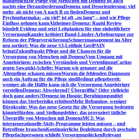
maßgeblich
Die Pflege von Menschen mit Demenz ist auch
nachts eine Herausforderung
Demenz und Desorientierung: viel
mehr, als nicht von A nach B zu finden
Demenz und
Psychopharmaka: „zu viel“ ist oft „zu lang“ – und wie Pflege
Einfluss nehmen kann
Alzheimer-Demenz: Rapid Review
bündelt Evidenz und setzt Leitplanken für eine einheitlichere
Versorgung
Kanzler kritisiert Bund-Länder-Arbeitsgruppe zur
Reform der Pflegeversicherung
Schmerzmanagement im Alter
neu sortiert: Was die neue S3-Leitlinie GeriPAIN
bringt
Zukunftspakt Pflege und die Chancen für die
Versorgung von Menschen mit Demenz
Vom Umgang mit
Angehörigen: zwischen Verständnis und Verteidigung
Caritas
gegen Sawatzki-Schelte: Warum wir genauer auf die
Altenpflege schauen müssen
Warum die fehlenden Diagnosen
auch ein Auftrag für die Pflege sind
Bedingt pflegebereit:
weniger als die Hälfte kann sich die Versorgung Angehöriger
vorstellen
Demenz: Abwehrend? Übergriffig? Oder vielleicht
doch ganz anders?
Demenz im Hospiz: Beruhigungsmittel
können das Sterberisiko erhöhen
Mehr Befugnisse, weniger
Bürokratie: Was das neue Gesetz für die Versorgung bedeuten
könnte
Hürden- und Stellungsfehler: das provoziert tätliche
Übergriffe von Menschen mit Demenz
MCI: Was
intergenerationelle Aktiv-Programme leisten müssen – und
Betroffene brauchen
Kontinuierliche Begleitung durch geschulte
Pflegefachpersonen schließt Versorgungslücken
Relevant