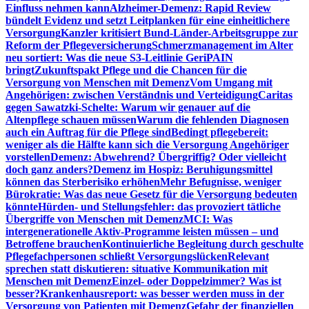
Einfluss nehmen kann
Alzheimer-Demenz: Rapid Review
bündelt Evidenz und setzt Leitplanken für eine einheitlichere
Versorgung
Kanzler kritisiert Bund-Länder-Arbeitsgruppe zur
Reform der Pflegeversicherung
Schmerzmanagement im Alter
neu sortiert: Was die neue S3-Leitlinie GeriPAIN
bringt
Zukunftspakt Pflege und die Chancen für die
Versorgung von Menschen mit Demenz
Vom Umgang mit
Angehörigen: zwischen Verständnis und Verteidigung
Caritas
gegen Sawatzki-Schelte: Warum wir genauer auf die
Altenpflege schauen müssen
Warum die fehlenden Diagnosen
auch ein Auftrag für die Pflege sind
Bedingt pflegebereit:
weniger als die Hälfte kann sich die Versorgung Angehöriger
vorstellen
Demenz: Abwehrend? Übergriffig? Oder vielleicht
doch ganz anders?
Demenz im Hospiz: Beruhigungsmittel
können das Sterberisiko erhöhen
Mehr Befugnisse, weniger
Bürokratie: Was das neue Gesetz für die Versorgung bedeuten
könnte
Hürden- und Stellungsfehler: das provoziert tätliche
Übergriffe von Menschen mit Demenz
MCI: Was
intergenerationelle Aktiv-Programme leisten müssen – und
Betroffene brauchen
Kontinuierliche Begleitung durch geschulte
Pflegefachpersonen schließt Versorgungslücken
Relevant
sprechen statt diskutieren: situative Kommunikation mit
Menschen mit Demenz
Einzel- oder Doppelzimmer? Was ist
besser?
Krankenhausreport: was besser werden muss in der
Versorgung von Patienten mit Demenz
Gefahr der finanziellen