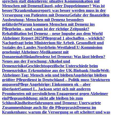
sprechen statt diskutieren: situative Kommunikation mit
Menschen mit Demenz
Einzel- oder Doppelzimmer? Was ist
besser?
Krankenhausreport: was besser werden muss in der
Versorgung von Patienten mit Demenz
Gefahr der finanziellen
Ausbeutung: Menschen mit Demenz besonders
gefährdet
Warum kommen Menschen mit Demenz ins
Pflegeheim – und wann ist der richtige Zeitpunkt?
Rehabilitation bei Demenz – neue Impulse aus dem World
Alzheimer Report 2025
Pflegegrad 1 abschaffen – wirklich?
Nachgefragt beim Ministerium für Arbeit, Gesundheit und
Soziales des Landes Nordrhein-Westfalen
EU-Kommission
genehmigt Alzheimer-Medikament mit
Donanemab
Hinlauftendenz bei Demenz: Was lässt bleiben?
Neues aus der Forschung: Alkohol und
Demenzrisiko
Geschlechtsspezifische Unterschiede beim
Demenzrisiko: Erkenntnisse aus der UK-Biobank-Studie
Welt-
Alzheimer-Tag: Mensch sein und bleiben
Angehörige bleiben
größter Pflegedienst in Deutschland – Politik muss Strukturen
anpassen
Pflege Angehörige: Einkommen ok – aber
überlastet
Samuel L. Jackson setzt sich mit anderen
Prominenten mit persönlichem Engagement gegen Alzheimer
ein
Pflegeausbildung: nicht alle bleiben bis zum
Schluss
Kindheitserfahrungen und Demenz: Unerwartete
Zusammenhänge auch für die Pflegepraxis
Demenz im
Krankenhaus: warum die Versorgung so oft scheitert und was