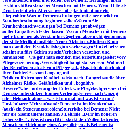
verbunden
Schreien und Rufen bei Demenz: Beruhigen allein
reicht nicht
Reaktanz bei Menschen mit Demenz: Wenn Hilfe als
Druck erlebt wird
Altersschwerhörigkeit: nicht nur ein
Hörproblem
Warum Demenzschulungen mit einer ehrlichen
Standortbestimmung beginnen sollten
Warum Sie
Krankenhauseinweisungen bei Demenz gut abwägen
sollten
Empathisch leiden lassen: Warum Menschen mit Demenz
mehr brauchen als Verständnis
Gegeben, aber nicht genommen:
der stille Medikationsfehler
Neuer Alzheimer-Bluttest: Kann
man damit den Krankheitsbeginn vorhersagen?
Enkel betreuen
scheint gut fürs Gehirn zu sein
Verhalten verstehen und
handhaben – wie geht man sachlich und kriteriumsgeleitet vor?
Pflegeversicherung: Gerechtigkeit hängt stärker vom Wohnort
der Betroffenen ab als vom Pflegegrad
„Also, ich bin doch nicht
Ihre Tochter!“ – vom Umgang mit
Fehlidentifizierungen
Kindheit wirkt nach: Langzeitstudie über
Alzheimer-Risiko, Gefäßrisiken und „kognitive
Reserve“
Überforderung der Enkel: wie Pflegefachpersonen bei
Demenz unterstützen können
Verlegungsstress nach Umzug
oder Heimaufnahme – was ist normal und was ist zu tun?
Unsichtbarer Mehraufwand: Demenz ist im Krankenhaus
(auch) ein Steuerungsproblem
Sturzrisiko bei Demenz: Nicht
nur die Medikamente zählen
S3-Leitlinie „Delir im höheren
Lebensalter“: Was ist neu?
BGH stärkt den Willen betreuter
Menschen: Ablehnung eines Angehörigen als Betreuer ist