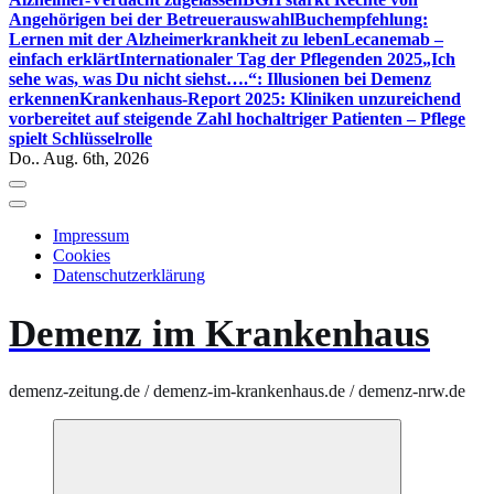
Angehörigen bei der Betreuerauswahl
Buchempfehlung:
Lernen mit der Alzheimerkrankheit zu leben
Lecanemab –
einfach erklärt
Internationaler Tag der Pflegenden 2025
„Ich
sehe was, was Du nicht siehst….“: Illusionen bei Demenz
erkennen
Krankenhaus-Report 2025: Kliniken unzureichend
vorbereitet auf steigende Zahl hochaltriger Patienten – Pflege
spielt Schlüsselrolle
Do.. Aug. 6th, 2026
Impressum
Cookies
Datenschutzerklärung
Demenz im Krankenhaus
demenz-zeitung.de / demenz-im-krankenhaus.de / demenz-nrw.de