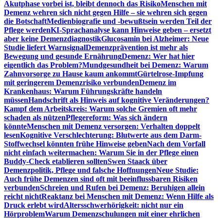
Akutphase vorbei ist, bleibt dennoch das Risiko
Menschen mit
Demenz wehren sich nicht gegen Hilfe – sie wehren sich gegen
die Botschaft
Medienbiografie und -bewußtsein werden Teil der
Pflege werden
KI-Sprachanalyse kann Hinweise geben – ersetzt
aber keine Demenzdiagnostik
Glucosamin bei Alzheimer: Neue
Studie liefert Warnsignal
Demenzprävention ist mehr als
Bewegung und gesunde Ernährung
Demenz: Wer hat hier
eigentlich das Problem?
Mundgesundheit bei Demenz: Warum
Zahnvorsorge zu Hause kaum ankommt
Gürtelrose-Impfung
mit geringerem Demenzrisiko verbunden
Demenz im
Krankenhaus: Warum Führungskräfte handeln
müssen
Handschrift als Hinweis auf kognitive Veränderungen?
Kampf dem Arbeitskreis: Warum solche Gremien oft mehr
schaden als nützen
Pflegereform: Was sich ändern
könnte
Menschen mit Demenz versorgen: Verhalten doppelt
lesen
Kognitive Verschlechterung: Blutwerte aus dem Darm-
Stoffwechsel könnten frühe Hinweise geben
Nach dem Vorfall
nicht einfach weitermachen: Warum Sie in der Pflege einen
Buddy-Check etablieren sollten
Swen Staack über
Demenzpolitik, Pflege und falsche Hoffnungen
Neue Studie:
Auch frühe Demenzen sind oft mit beeinflussbaren Risiken
verbunden
Schreien und Rufen bei Demenz: Beruhigen allein
reicht nicht
Reaktanz bei Menschen mit Demenz: Wenn Hilfe als
Druck erlebt wird
Altersschwerhörigkeit: nicht nur ein
Hörproblem
Warum Demenzschulungen mit einer ehrlichen