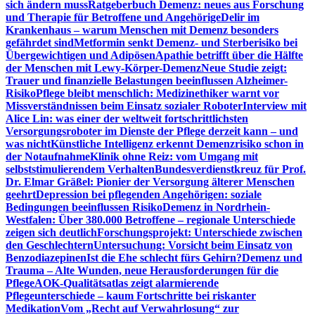
sich ändern muss
Ratgeberbuch Demenz: neues aus Forschung
und Therapie für Betroffene und Angehörige
Delir im
Krankenhaus – warum Menschen mit Demenz besonders
gefährdet sind
Metformin senkt Demenz- und Sterberisiko bei
Übergewichtigen und Adipösen
Apathie betrifft über die Hälfte
der Menschen mit Lewy-Körper-Demenz
Neue Studie zeigt:
Trauer und finanzielle Belastungen beeinflussen Alzheimer-
Risiko
Pflege bleibt menschlich: Medizinethiker warnt vor
Missverständnissen beim Einsatz sozialer Roboter
Interview mit
Alice Lin: was einer der weltweit fortschrittlichsten
Versorgungsroboter im Dienste der Pflege derzeit kann – und
was nicht
Künstliche Intelligenz erkennt Demenzrisiko schon in
der Notaufnahme
Klinik ohne Reiz: vom Umgang mit
selbststimulierendem Verhalten
Bundesverdienstkreuz für Prof.
Dr. Elmar Gräßel: Pionier der Versorgung älterer Menschen
geehrt
Depression bei pflegenden Angehörigen: soziale
Bedingungen beeinflussen Risiko
Demenz in Nordrhein-
Westfalen: Über 380.000 Betroffene – regionale Unterschiede
zeigen sich deutlich
Forschungsprojekt: Unterschiede zwischen
den Geschlechtern
Untersuchung: Vorsicht beim Einsatz von
Benzodiazepinen
Ist die Ehe schlecht fürs Gehirn?
Demenz und
Trauma – Alte Wunden, neue Herausforderungen für die
Pflege
AOK-Qualitätsatlas zeigt alarmierende
Pflegeunterschiede – kaum Fortschritte bei riskanter
Medikation
Vom „Recht auf Verwahrlosung“ zur