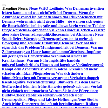
Zum
Inhalt
Trending News:
Neue WHO-Leitlinie: Was Demenzprävention
springen
leisten kann – und was nicht
Delir bei Demenz: Wenn die
Akutphase vorbei ist, bleibt dennoch das Risiko
Menschen mit
Demenz wehren sich nicht gegen Hilfe – sie wehren sich gegen
die Botschaft
Medienbiografie und -bewußtsein werden Teil der
Pflege werden
KI-Sprachanalyse kann Hinweise geben – ersetzt
aber keine Demenzdiagnostik
Glucosamin bei Alzheimer: Neue
Studie liefert Warnsignal
Demenzprävention ist mehr als
Bewegung und gesunde Ernährung
Demenz: Wer hat hier
eigentlich das Problem?
Mundgesundheit bei Demenz: Warum
Zahnvorsorge zu Hause kaum ankommt
Gürtelrose-Impfung
mit geringerem Demenzrisiko verbunden
Demenz im
Krankenhaus: Warum Führungskräfte handeln
müssen
Handschrift als Hinweis auf kognitive Veränderungen?
Kampf dem Arbeitskreis: Warum solche Gremien oft mehr
schaden als nützen
Pflegereform: Was sich ändern
könnte
Menschen mit Demenz versorgen: Verhalten doppelt
lesen
Kognitive Verschlechterung: Blutwerte aus dem Darm-
Stoffwechsel könnten frühe Hinweise geben
Nach dem Vorfall
nicht einfach weitermachen: Warum Sie in der Pflege einen
Buddy-Check etablieren sollten
Swen Staack über
Demenzpolitik, Pflege und falsche Hoffnungen
Neue Studie:
Auch frühe Demenzen sind oft mit beeinflussbaren Risiken