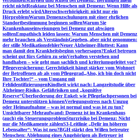
verbunden
Schreien und Rufen bei Demenz: Beruhigen allein
reicht nicht
Reaktanz bei Menschen mit Demenz: Wenn Hilfe als
Druck erlebt wird
Altersschwerhörigkeit: nicht nur ein
Hörproblem
Warum Demenzschulungen mit einer ehrlichen
Standortbestimmung beginnen sollten
Warum Sie
Krankenhauseinweisungen bei Demenz gut abwägen
sollten
Empathisch leiden lassen: Warum Menschen mit Demenz
mehr brauchen als Verständnis
Gegeben, aber nicht genommen:
der stille Medikationsfehler
Neuer Alzheimer-Bluttest: Kann
man damit den Krankheitsbeginn vorhersagen?
Enkel betreuen
scheint gut fürs Gehirn zu sein
Verhalten verstehen und
handhaben – wie geht man sachlich und kriteriumsgeleitet vor?
Pflegeversicherung: Gerechtigkeit hängt stärker vom Wohnort
der Betroffenen ab als vom Pflegegrad
„Also, ich bin doch nicht
Ihre Tochter!“ – vom Umgang mit
Fehlidentifizierungen
Kindheit wirkt nach: Langzeitstudie über
Alzheimer-Risiko, Gefäßrisiken und „kognitive
Reserve“
Überforderung der Enkel: wie Pflegefachpersonen bei
Demenz unterstützen können
Verlegungsstress nach Umzug
oder Heimaufnahme – was ist normal und was ist zu tun?
Unsichtbarer Mehraufwand: Demenz ist im Krankenhaus
(auch) ein Steuerungsproblem
Sturzrisiko bei Demenz: Nicht
nur die Medikamente zählen
S3-Leitlinie „Delir im höheren
Lebensalter“: Was ist neu?
BGH stärkt den Willen betreuter
Menschen: Ablehnung eines Angehörigen als Betreuer ist