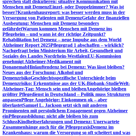
sprechen statt diskutieren: situative Kommunikation mit
Menschen mit Demenz
Einzel- oder Doppelzimmer? Was ist
besser?
Krankenhausreport: was besser werden muss in der
Versorgung von Patienten mit Demenz
Gefahr der finanziellen
Ausbeutung: Menschen mit Demenz besonders
gefährdet
Warum kommen Menschen mit Demenz ins
Pflegeheim – und wann ist der richtige Zeitpunkt?
Rehabilitation bei Demenz – neue Impulse aus dem World
Alzheimer Report 2025
Pflegegrad 1 abschaffen – wirklich?
Nachgefragt beim Ministerium für Arbeit, Gesundheit und
Soziales des Landes Nordrhein-Westfalen
EU-Kommission
genehmigt Alzheimer-Medikament mit
Donanemab
Hinlauftendenz bei Demenz: Was lässt bleiben?
Neues aus der Forschung: Alkohol und
Demenzrisiko
Geschlechtsspezifische Unterschiede beim
Demenzrisiko: Erkenntnisse aus der UK-Biobank-Studie
Welt-
Alzheimer-Tag: Mensch sein und bleiben
Angehörige bleiben
größter Pflegedienst in Deutschland – Politik muss Strukturen
anpassen
Pflege Angehörige: Einkommen ok – aber
überlastet
Samuel L. Jackson setzt sich mit anderen
Prominenten mit persönlichem Engagement gegen Alzheimer
ein
Pflegeausbildung: nicht alle bleiben bis zum
Schluss
Kindheitserfahrungen und Demenz: Unerwartete
Zusammenhänge auch für die Pflegepraxis
Demenz im
Krankenhaus: warum die Versorgung so oft scheitert und was