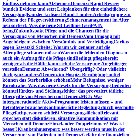
Einfluss nehmen kann
Alzheimer-Demenz: Rapid Review
bündelt Evidenz und setzt Leitplanken für eine einheitlichere
Versorgung
Kanzler kritisiert Bund-Länder-Arbeitsgruppe zur
Reform der Pflegeversicherung
Schmerzmanagement im Alter
neu sortiert: Was die neue S3-Leitlinie GeriPAIN
bringt
Zukunftspakt Pflege und die Chancen für die
Versorgung von Menschen mit Demenz
Vom Umgang mit
Angehörigen: zwischen Verständnis und Verteidigung
Caritas
gegen Sawatzki-Schelte: Warum wir genauer auf die
Altenpflege schauen müssen
Warum die fehlenden Diagnosen
auch ein Auftrag für die Pflege sind
Bedingt pflegebereit:
weniger als die Hälfte kann sich die Versorgung Angehöriger
vorstellen
Demenz: Abwehrend? Übergriffig? Oder vielleicht
doch ganz anders?
Demenz im Hospiz: Beruhigungsmittel
können das Sterberisiko erhöhen
Mehr Befugnisse, weniger
Bürokratie: Was das neue Gesetz für die Versorgung bedeuten
könnte
Hürden- und Stellungsfehler: das provoziert tätliche
Übergriffe von Menschen mit Demenz
MCI: Was
intergenerationelle Aktiv-Programme leisten müssen – und
Betroffene brauchen
Kontinuierliche Begleitung durch geschulte
Pflegefachpersonen schließt Versorgungslücken
Relevant
sprechen statt diskutieren: situative Kommunikation mit
Menschen mit Demenz
Einzel- oder Doppelzimmer? Was ist
besser?
Krankenhausreport: was besser werden muss in der
Versorgung von Patienten mit Demenz
Gefahr der finanziellen