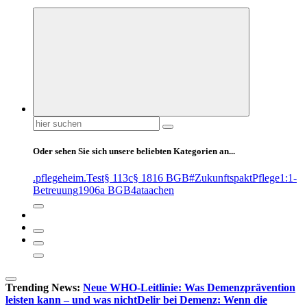
Suchen
nach:
Oder sehen Sie sich unsere beliebten Kategorien an...
.pflegeheim
.Test
§ 113c
§ 1816 BGB
#ZukunftspaktPflege
1:1-
Betreuung
1906a BGB
4at
aachen
Trending News:
Neue WHO-Leitlinie: Was Demenzprävention
leisten kann – und was nicht
Delir bei Demenz: Wenn die