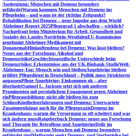
Ausbeutung: Menschen mit Demenz besonders
gefährdet
Warum kommen Menschen mit Demenz ins
Pflegeheim – und wann ist der richtige Zeitpunkt?
Rehabilitation bei Demenz – neue Impulse aus dem World
Alzheimer Report 2025
Pflegegrad 1 abschaffen – wirklich?
Nachgefragt beim Ministerium für Arbeit, Gesundheit und
Soziales des Landes Nordrhein-Westfalen
EU-Kommission
genehmigt Alzheimer-Medikament mit
Donanemab
Hinlauftendenz bei Demenz: Was lässt bleiben?
Neues aus der Forschung: Alkohol und
Demenzrisiko
Geschlechtsspezifische Unterschiede beim
Demenzrisiko: Erkenntnisse aus der UK-Biobank-Studie
Welt-
Alzheimer-Tag: Mensch sein und bleiben
Angehörige bleiben
größter Pflegedienst in Deutschland – Politik muss Strukturen
anpassen
Pflege Angehörige: Einkommen ok – aber
überlastet
Samuel L. Jackson setzt sich mit anderen
Prominenten mit persönlichem Engagement gegen Alzheimer
ein
Pflegeausbildung: nicht alle bleiben bis zum
Schluss
Kindheitserfahrungen und Demenz: Unerwartete
Zusammenhänge auch für die Pflegepraxis
Demenz im
Krankenhaus: warum die Versorgung so oft scheitert und was
sich ändern muss
Ratgeberbuch Demenz: neues aus Forschung
und Therapie für Betroffene und Angehörige
Delir im
Krankenhaus – warum Menschen mit Demenz besonders
gefährdet sind
Metformin senkt Demenz- und Sterberisiko bei