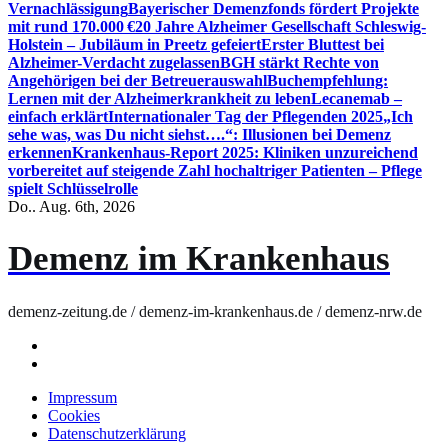
Vernachlässigung
Bayerischer Demenzfonds fördert Projekte
mit rund 170.000 €
20 Jahre Alzheimer Gesellschaft Schleswig-
Holstein – Jubiläum in Preetz gefeiert
Erster Bluttest bei
Alzheimer-Verdacht zugelassen
BGH stärkt Rechte von
Angehörigen bei der Betreuerauswahl
Buchempfehlung:
Lernen mit der Alzheimerkrankheit zu leben
Lecanemab –
einfach erklärt
Internationaler Tag der Pflegenden 2025
„Ich
sehe was, was Du nicht siehst….“: Illusionen bei Demenz
erkennen
Krankenhaus-Report 2025: Kliniken unzureichend
vorbereitet auf steigende Zahl hochaltriger Patienten – Pflege
spielt Schlüsselrolle
Do.. Aug. 6th, 2026
Demenz im Krankenhaus
demenz-zeitung.de / demenz-im-krankenhaus.de / demenz-nrw.de
Impressum
Cookies
Datenschutzerklärung