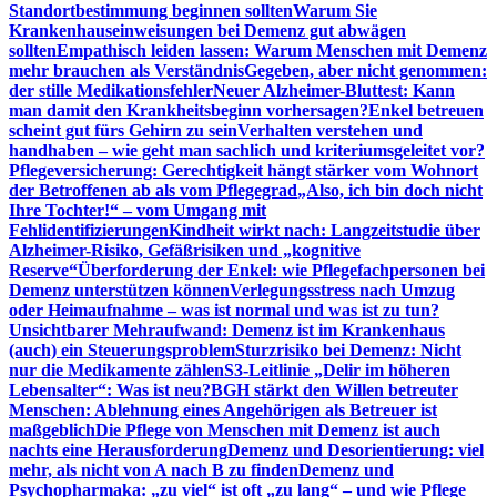
Standortbestimmung beginnen sollten
Warum Sie
Krankenhauseinweisungen bei Demenz gut abwägen
sollten
Empathisch leiden lassen: Warum Menschen mit Demenz
mehr brauchen als Verständnis
Gegeben, aber nicht genommen:
der stille Medikationsfehler
Neuer Alzheimer-Bluttest: Kann
man damit den Krankheitsbeginn vorhersagen?
Enkel betreuen
scheint gut fürs Gehirn zu sein
Verhalten verstehen und
handhaben – wie geht man sachlich und kriteriumsgeleitet vor?
Pflegeversicherung: Gerechtigkeit hängt stärker vom Wohnort
der Betroffenen ab als vom Pflegegrad
„Also, ich bin doch nicht
Ihre Tochter!“ – vom Umgang mit
Fehlidentifizierungen
Kindheit wirkt nach: Langzeitstudie über
Alzheimer-Risiko, Gefäßrisiken und „kognitive
Reserve“
Überforderung der Enkel: wie Pflegefachpersonen bei
Demenz unterstützen können
Verlegungsstress nach Umzug
oder Heimaufnahme – was ist normal und was ist zu tun?
Unsichtbarer Mehraufwand: Demenz ist im Krankenhaus
(auch) ein Steuerungsproblem
Sturzrisiko bei Demenz: Nicht
nur die Medikamente zählen
S3-Leitlinie „Delir im höheren
Lebensalter“: Was ist neu?
BGH stärkt den Willen betreuter
Menschen: Ablehnung eines Angehörigen als Betreuer ist
maßgeblich
Die Pflege von Menschen mit Demenz ist auch
nachts eine Herausforderung
Demenz und Desorientierung: viel
mehr, als nicht von A nach B zu finden
Demenz und
Psychopharmaka: „zu viel“ ist oft „zu lang“ – und wie Pflege