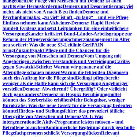
maßgeblich
Die Pflege von Menschen mit Demenz ist auch
nachts eine Herausforderung
Demenz und Desorientierung: viel
mehr, als nicht von A nach B zu finden
Demenz und
Psychopharmaka: „zu viel“ ist oft „zu lang“ – und wie Pflege
Einfluss nehmen kann
Alzheimer-Demenz: Rapid Review
bündelt Evidenz und setzt Leitplanken für eine einheitlichere
Versorgung
Kanzler kritisiert Bund-Länder-Arbeitsgruppe zur
Reform der Pflegeversicherung
Schmerzmanagement im Alter
neu sortiert: Was die neue S3-Leitlinie GeriPAIN
bringt
Zukunftspakt Pflege und die Chancen für die
Versorgung von Menschen mit Demenz
Vom Umgang mit
Angehörigen: zwischen Verständnis und Verteidigung
Caritas
gegen Sawatzki-Schelte: Warum wir genauer auf die
Altenpflege schauen müssen
Warum die fehlenden Diagnosen
auch ein Auftrag für die Pflege sind
Bedingt pflegebereit:
weniger als die Hälfte kann sich die Versorgung Angehöriger
vorstellen
Demenz: Abwehrend? Übergriffig? Oder vielleicht
doch ganz anders?
Demenz im Hospiz: Beruhigungsmittel
können das Sterberisiko erhöhen
Mehr Befugnisse, weniger
Bürokratie: Was das neue Gesetz für die Versorgung bedeuten
könnte
Hürden- und Stellungsfehler: das provoziert tätliche
Übergriffe von Menschen mit Demenz
MCI: Was
intergenerationelle Aktiv-Programme leisten müssen – und
Betroffene brauchen
Kontinuierliche Begleitung durch geschulte
Pflegefachpersonen schließt Versorgungslücken
Relevant