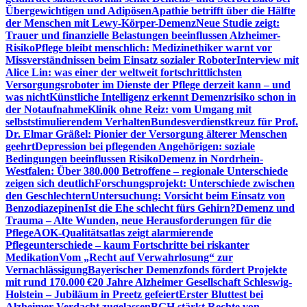
Übergewichtigen und Adipösen
Apathie betrifft über die Hälfte
der Menschen mit Lewy-Körper-Demenz
Neue Studie zeigt:
Trauer und finanzielle Belastungen beeinflussen Alzheimer-
Risiko
Pflege bleibt menschlich: Medizinethiker warnt vor
Missverständnissen beim Einsatz sozialer Roboter
Interview mit
Alice Lin: was einer der weltweit fortschrittlichsten
Versorgungsroboter im Dienste der Pflege derzeit kann – und
was nicht
Künstliche Intelligenz erkennt Demenzrisiko schon in
der Notaufnahme
Klinik ohne Reiz: vom Umgang mit
selbststimulierendem Verhalten
Bundesverdienstkreuz für Prof.
Dr. Elmar Gräßel: Pionier der Versorgung älterer Menschen
geehrt
Depression bei pflegenden Angehörigen: soziale
Bedingungen beeinflussen Risiko
Demenz in Nordrhein-
Westfalen: Über 380.000 Betroffene – regionale Unterschiede
zeigen sich deutlich
Forschungsprojekt: Unterschiede zwischen
den Geschlechtern
Untersuchung: Vorsicht beim Einsatz von
Benzodiazepinen
Ist die Ehe schlecht fürs Gehirn?
Demenz und
Trauma – Alte Wunden, neue Herausforderungen für die
Pflege
AOK-Qualitätsatlas zeigt alarmierende
Pflegeunterschiede – kaum Fortschritte bei riskanter
Medikation
Vom „Recht auf Verwahrlosung“ zur
Vernachlässigung
Bayerischer Demenzfonds fördert Projekte
mit rund 170.000 €
20 Jahre Alzheimer Gesellschaft Schleswig-
Holstein – Jubiläum in Preetz gefeiert
Erster Bluttest bei
Alzheimer-Verdacht zugelassen
BGH stärkt Rechte von