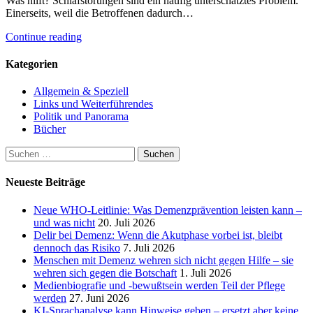
Was hilft? Schlafstörungen sind ein häufig unterschätztes Problem.
Einerseits, weil die Betroffenen dadurch…
Continue reading
Kategorien
Allgemein & Speziell
Links und Weiterführendes
Politik und Panorama
Bücher
Suchen
nach:
Neueste Beiträge
Neue WHO-Leitlinie: Was Demenzprävention leisten kann –
und was nicht
20. Juli 2026
Delir bei Demenz: Wenn die Akutphase vorbei ist, bleibt
dennoch das Risiko
7. Juli 2026
Menschen mit Demenz wehren sich nicht gegen Hilfe – sie
wehren sich gegen die Botschaft
1. Juli 2026
Medienbiografie und -bewußtsein werden Teil der Pflege
werden
27. Juni 2026
KI-Sprachanalyse kann Hinweise geben – ersetzt aber keine