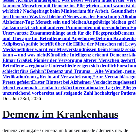
besser?
Krankenhausreport: was besser werden muss in der Ver
kommen Menschen mit Demenz ins Pflegeheim – und wann ist der
wirklich? Nachgefragt beim Ministerium für Arbeit, Gesundheit
bei Demenz: Was lässt bleiben?
Neues aus der Forschung: Alkoh
Alzheimer-Tag: Mensch sein und bleiben
Angehörige bleiben größ
Jackson setzt sich mit anderen Prominenten mit persönlichem E
Unerwartete Zusammenhänge auch für die Pflegepraxis
Demenz i
und Therapie für Betroffene und Angehörige
Delir im Krankenh
Adipösen
Apathie betrifft über die Hälfte der Menschen mit L
Medizinethiker warnt vor Missverständnissen beim Einsatz sozia
kann – und was nicht
Künstliche Intelligenz erkennt Demenzrisi
Elmar Gräßel: Pionier der Versorgung älterer Menschen geehrt
D
Betroffene – regionale Unterschiede zeigen sich deutlich
Forschun
schlecht fürs Gehirn?
Demenz und Trauma – Alte Wunden, neue H
Medikation
Vom „Recht auf Verwahrlosung“ zur Vernachlässig
Preetz gefeiert
Erster Bluttest bei Alzheimer-Verdacht zugelassen
leben
Lecanemab – einfach erklärt
Internationaler Tag der Pfleg
unzureichend vorbereitet auf steigende Zahl hochaltriger Patienten
Do.. Juli 23rd, 2026
Demenz im Krankenhaus
demenz-zeitung.de / demenz-im-krankenhaus.de / demenz-nrw.de