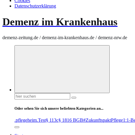
Cookies
Datenschutzerklärung
Demenz im Krankenhaus
demenz-zeitung.de / demenz-im-krankenhaus.de / demenz-nrw.de
Suchen
nach:
Oder sehen Sie sich unsere beliebten Kategorien an...
.pflegeheim
.Test
§ 113c
§ 1816 BGB
#ZukunftspaktPflege
1:1-B