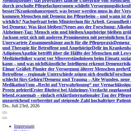
Stellungsfehler: das provoziert tätliche Übergriffe von Mensche
durch geschulte Pflegefachpersonen schließt Versorgungslücken
besser?
Krankenhausreport: was besser werden muss in der Ver
kommen Menschen mit Demenz ins Pflegeheim – und wann ist der
wirklich? Nachgefragt beim Ministerium für Arbeit, Gesundheit
bei Demenz: Was lässt bleiben?
Neues aus der Forschung: Alkoh
Alzheimer-Tag: Mensch sein und bleiben
Angehörige bleiben größ
Jackson setzt sich mit anderen Prominenten mit persönlichem E
Unerwartete Zusammenhänge auch für die Pflegepraxis
Demenz i
und Therapie für Betroffene und Angehörige
Delir im Krankenh
Adipösen
Apathie betrifft über die Hälfte der Menschen mit L
Medizinethiker warnt vor Missverständnissen beim Einsatz sozia
kann – und was nicht
Künstliche Intelligenz erkennt Demenzrisi
Elmar Gräßel: Pionier der Versorgung älterer Menschen geehrt
D
Betroffene – regionale Unterschiede zeigen sich deutlich
Forschun
schlecht fürs Gehirn?
Demenz und Trauma – Alte Wunden, neue H
Medikation
Vom „Recht auf Verwahrlosung“ zur Vernachlässig
Preetz gefeiert
Erster Bluttest bei Alzheimer-Verdacht zugelassen
leben
Lecanemab – einfach erklärt
Internationaler Tag der Pfleg
unzureichend vorbereitet auf steigende Zahl hochaltriger Patienten
Do.. Juli 23rd, 2026
Impressum