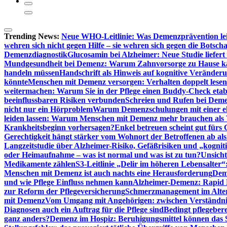
Trending News:
Neue WHO-Leitlinie: Was Demenzprävention lei
wehren sich nicht gegen Hilfe – sie wehren sich gegen die Botscha
Demenzdiagnostik
Glucosamin bei Alzheimer: Neue Studie liefer
Mundgesundheit bei Demenz: Warum Zahnvorsorge zu Hause
handeln müssen
Handschrift als Hinweis auf kognitive Veränder
könnte
Menschen mit Demenz versorgen: Verhalten doppelt lesen
weitermachen: Warum Sie in der Pflege einen Buddy-Check etabl
beeinflussbaren Risiken verbunden
Schreien und Rufen bei Demen
nicht nur ein Hörproblem
Warum Demenzschulungen mit einer eh
leiden lassen: Warum Menschen mit Demenz mehr brauchen als 
Krankheitsbeginn vorhersagen?
Enkel betreuen scheint gut fürs 
Gerechtigkeit hängt stärker vom Wohnort der Betroffenen ab al
Langzeitstudie über Alzheimer-Risiko, Gefäßrisiken und „kognit
oder Heimaufnahme – was ist normal und was ist zu tun?
Unsich
Medikamente zählen
S3-Leitlinie „Delir im höheren Lebensalter“
Menschen mit Demenz ist auch nachts eine Herausforderung
Deme
und wie Pflege Einfluss nehmen kann
Alzheimer-Demenz: Rapid Re
zur Reform der Pflegeversicherung
Schmerzmanagement im Alter n
mit Demenz
Vom Umgang mit Angehörigen: zwischen Verständni
Diagnosen auch ein Auftrag für die Pflege sind
Bedingt pflegebere
ganz anders?
Demenz im Hospiz: Beruhigungsmittel können das S