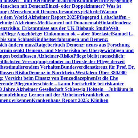
en müssen – und Betroffene brauchen
Kontinuierliche Begleitung
t Menschen mit Demenz
Einzel- oder Doppelzimmer? Was ist
utung: Menschen mit Demenz besonders gefährdet
Warum
aus dem World Alzheimer Report 2025
Pflegegrad 1 abschaffen –
ehmigt Alzheimer-Medikament mit Donanemab
Hinlauftendenz
menzrisiko: Erkenntnisse aus der UK-Biobank-Studie
Welt-
en
Pflege Angehörige: Einkommen ok – aber überlastet
Samuel L.
 bis zum Schluss
Kindheitserfahrungen und Demenz:
sich ändern muss
Ratgeberbuch Demenz: neues aus Forschung
ormin senkt Demenz- und Sterberisiko bei Übergewichtigen und
ungen beeinflussen Alzheimer-Risiko
Pflege bleibt menschlich:
rittlichsten Versorgungsroboter im Dienste der Pflege derzeit
lbststimulierendem Verhalten
Bundesverdienstkreuz für Prof. Dr.
flussen Risiko
Demenz in Nordrhein-Westfalen: Über 380.000
: Vorsicht beim Einsatz von Benzodiazepinen
Ist die Ehe
erende Pflegeunterschiede – kaum Fortschritte bei riskanter
0 Jahre Alzheimer Gesellschaft Schleswig-Holstein – Jubiläum in
empfehlung: Lernen mit der Alzheimerkrankheit zu
Demenz erkennen
Krankenhaus-Report 2025: Kliniken