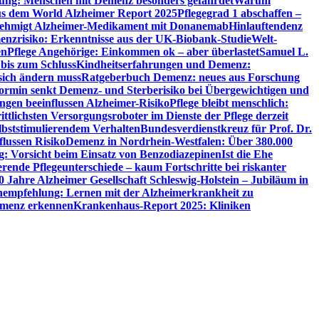
utung: Menschen mit Demenz besonders gefährdet
Warum
aus dem World Alzheimer Report 2025
Pflegegrad 1 abschaffen –
ehmigt Alzheimer-Medikament mit Donanemab
Hinlauftendenz
menzrisiko: Erkenntnisse aus der UK-Biobank-Studie
Welt-
en
Pflege Angehörige: Einkommen ok – aber überlastet
Samuel L.
 bis zum Schluss
Kindheitserfahrungen und Demenz:
sich ändern muss
Ratgeberbuch Demenz: neues aus Forschung
ormin senkt Demenz- und Sterberisiko bei Übergewichtigen und
ungen beeinflussen Alzheimer-Risiko
Pflege bleibt menschlich:
rittlichsten Versorgungsroboter im Dienste der Pflege derzeit
lbststimulierendem Verhalten
Bundesverdienstkreuz für Prof. Dr.
flussen Risiko
Demenz in Nordrhein-Westfalen: Über 380.000
: Vorsicht beim Einsatz von Benzodiazepinen
Ist die Ehe
erende Pflegeunterschiede – kaum Fortschritte bei riskanter
0 Jahre Alzheimer Gesellschaft Schleswig-Holstein – Jubiläum in
empfehlung: Lernen mit der Alzheimerkrankheit zu
Demenz erkennen
Krankenhaus-Report 2025: Kliniken