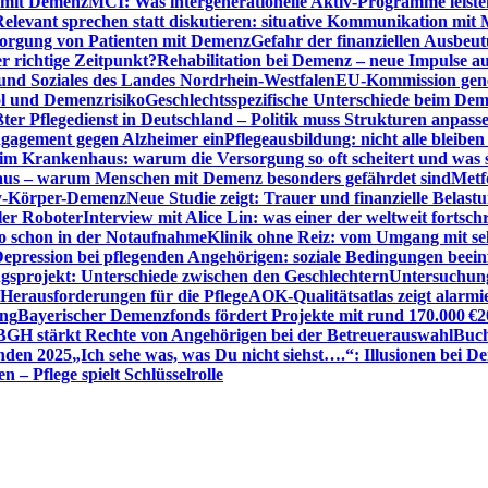
n mit Demenz
MCI: Was intergenerationelle Aktiv-Programme leist
Relevant sprechen statt diskutieren: situative Kommunikation mi
sorgung von Patienten mit Demenz
Gefahr der finanziellen Ausbe
 richtige Zeitpunkt?
Rehabilitation bei Demenz – neue Impulse 
 und Soziales des Landes Nordrhein-Westfalen
EU-Kommission gen
ol und Demenzrisiko
Geschlechtsspezifische Unterschiede beim De
ter Pflegedienst in Deutschland – Politik muss Strukturen anpass
ngagement gegen Alzheimer ein
Pflegeausbildung: nicht alle bleiben
m Krankenhaus: warum die Versorgung so oft scheitert und was 
aus – warum Menschen mit Demenz besonders gefährdet sind
Metf
ewy-Körper-Demenz
Neue Studie zeigt: Trauer und finanzielle Belast
ler Roboter
Interview mit Alice Lin: was einer der weltweit fortsch
ko schon in der Notaufnahme
Klinik ohne Reiz: vom Umgang mit se
epression bei pflegenden Angehörigen: soziale Bedingungen beein
gsprojekt: Unterschiede zwischen den Geschlechtern
Untersuchung
erausforderungen für die Pflege
AOK-Qualitätsatlas zeigt alarmi
ung
Bayerischer Demenzfonds fördert Projekte mit rund 170.000 €
2
BGH stärkt Rechte von Angehörigen bei der Betreuerauswahl
Buch
enden 2025
„Ich sehe was, was Du nicht siehst….“: Illusionen bei 
 – Pflege spielt Schlüsselrolle