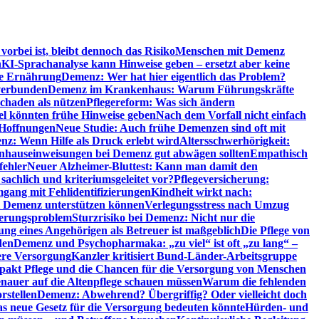
orbei ist, bleibt dennoch das Risiko
Menschen mit Demenz
n
KI-Sprachanalyse kann Hinweise geben – ersetzt aber keine
de Ernährung
Demenz: Wer hat hier eigentlich das Problem?
verbunden
Demenz im Krankenhaus: Warum Führungskräfte
chaden als nützen
Pflegereform: Was sich ändern
el könnten frühe Hinweise geben
Nach dem Vorfall nicht einfach
 Hoffnungen
Neue Studie: Auch frühe Demenzen sind oft mit
z: Wenn Hilfe als Druck erlebt wird
Altersschwerhörigkeit:
hauseinweisungen bei Demenz gut abwägen sollten
Empathisch
fehler
Neuer Alzheimer-Bluttest: Kann man damit den
achlich und kriteriumsgeleitet vor?
Pflegeversicherung:
mgang mit Fehlidentifizierungen
Kindheit wirkt nach:
i Demenz unterstützen können
Verlegungsstress nach Umzug
uerungsproblem
Sturzrisiko bei Demenz: Nicht nur die
ng eines Angehörigen als Betreuer ist maßgeblich
Die Pflege von
den
Demenz und Psychopharmaka: „zu viel“ ist oft „zu lang“ –
here Versorgung
Kanzler kritisiert Bund-Länder-Arbeitsgruppe
pakt Pflege und die Chancen für die Versorgung von Menschen
nauer auf die Altenpflege schauen müssen
Warum die fehlenden
rstellen
Demenz: Abwehrend? Übergriffig? Oder vielleicht doch
s neue Gesetz für die Versorgung bedeuten könnte
Hürden- und