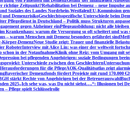
sorgung von Patienten mit Demenz
Gefahr der finanziellen Ausbe
 richtige Zeitpunkt?
Rehabilitation bei Demenz – neue Impulse 
 und Soziales des Landes Nordrhein-Westfalen
EU-Kommission gen
ol und Demenzrisiko
Geschlechtsspezifische Unterschiede beim De
ter Pflegedienst in Deutschland – Politik muss Strukturen anpass
ngagement gegen Alzheimer ein
Pflegeausbildung: nicht alle bleiben
m Krankenhaus: warum die Versorgung so oft scheitert und was 
aus – warum Menschen mit Demenz besonders gefährdet sind
Metf
ewy-Körper-Demenz
Neue Studie zeigt: Trauer und finanzielle Belast
ler Roboter
Interview mit Alice Lin: was einer der weltweit fortsch
ko schon in der Notaufnahme
Klinik ohne Reiz: vom Umgang mit se
epression bei pflegenden Angehörigen: soziale Bedingungen beein
gsprojekt: Unterschiede zwischen den Geschlechtern
Untersuchung
erausforderungen für die Pflege
AOK-Qualitätsatlas zeigt alarmi
ung
Bayerischer Demenzfonds fördert Projekte mit rund 170.000 €
2
BGH stärkt Rechte von Angehörigen bei der Betreuerauswahl
Buch
enden 2025
„Ich sehe was, was Du nicht siehst….“: Illusionen bei 
 – Pflege spielt Schlüsselrolle