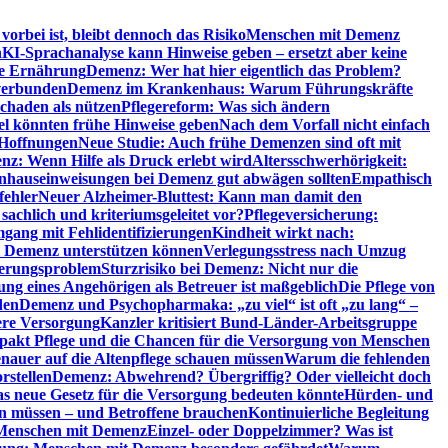
orbei ist, bleibt dennoch das Risiko
Menschen mit Demenz
n
KI-Sprachanalyse kann Hinweise geben – ersetzt aber keine
de Ernährung
Demenz: Wer hat hier eigentlich das Problem?
verbunden
Demenz im Krankenhaus: Warum Führungskräfte
chaden als nützen
Pflegereform: Was sich ändern
el könnten frühe Hinweise geben
Nach dem Vorfall nicht einfach
 Hoffnungen
Neue Studie: Auch frühe Demenzen sind oft mit
z: Wenn Hilfe als Druck erlebt wird
Altersschwerhörigkeit:
hauseinweisungen bei Demenz gut abwägen sollten
Empathisch
fehler
Neuer Alzheimer-Bluttest: Kann man damit den
achlich und kriteriumsgeleitet vor?
Pflegeversicherung:
mgang mit Fehlidentifizierungen
Kindheit wirkt nach:
i Demenz unterstützen können
Verlegungsstress nach Umzug
uerungsproblem
Sturzrisiko bei Demenz: Nicht nur die
ng eines Angehörigen als Betreuer ist maßgeblich
Die Pflege von
den
Demenz und Psychopharmaka: „zu viel“ ist oft „zu lang“ –
here Versorgung
Kanzler kritisiert Bund-Länder-Arbeitsgruppe
pakt Pflege und die Chancen für die Versorgung von Menschen
nauer auf die Altenpflege schauen müssen
Warum die fehlenden
rstellen
Demenz: Abwehrend? Übergriffig? Oder vielleicht doch
s neue Gesetz für die Versorgung bedeuten könnte
Hürden- und
en müssen – und Betroffene brauchen
Kontinuierliche Begleitung
t Menschen mit Demenz
Einzel- oder Doppelzimmer? Was ist