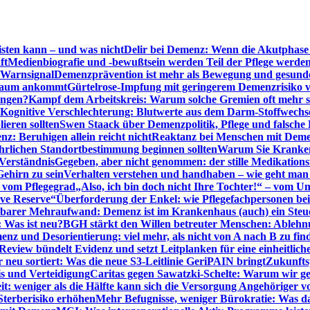
sten kann – und was nicht
Delir bei Demenz: Wenn die Akutphase v
ft
Medienbiografie und -bewußtsein werden Teil der Pflege werde
t Warnsignal
Demenzprävention ist mehr als Bewegung und gesun
 kaum ankommt
Gürtelrose-Impfung mit geringerem Demenzrisiko 
ungen?
Kampf dem Arbeitskreis: Warum solche Gremien oft mehr s
Kognitive Verschlechterung: Blutwerte aus dem Darm-Stoffwechs
ieren sollten
Swen Staack über Demenzpolitik, Pflege und falsche
z: Beruhigen allein reicht nicht
Reaktanz bei Menschen mit Demen
rlichen Standortbestimmung beginnen sollten
Warum Sie Kranken
Verständnis
Gegeben, aber nicht genommen: der stille Medikations
Gehirn zu sein
Verhalten verstehen und handhaben – wie geht man s
s vom Pflegegrad
„Also, ich bin doch nicht Ihre Tochter!“ – vom U
ive Reserve“
Überforderung der Enkel: wie Pflegefachpersonen be
tbarer Mehraufwand: Demenz ist im Krankenhaus (auch) ein Ste
: Was ist neu?
BGH stärkt den Willen betreuter Menschen: Ablehnu
nz und Desorientierung: viel mehr, als nicht von A nach B zu fin
view bündelt Evidenz und setzt Leitplanken für eine einheitlic
eu sortiert: Was die neue S3-Leitlinie GeriPAIN bringt
Zukunfts
s und Verteidigung
Caritas gegen Sawatzki-Schelte: Warum wir ge
it: weniger als die Hälfte kann sich die Versorgung Angehöriger vo
terberisiko erhöhen
Mehr Befugnisse, weniger Bürokratie: Was da