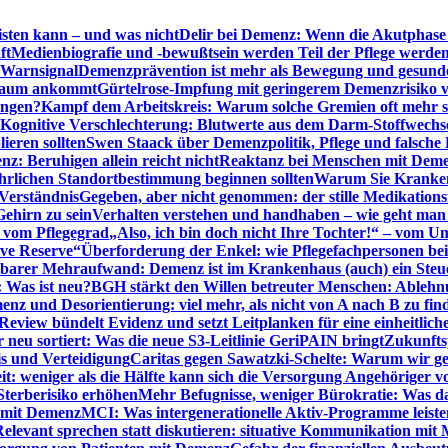
sten kann – und was nicht
Delir bei Demenz: Wenn die Akutphase v
ft
Medienbiografie und -bewußtsein werden Teil der Pflege werde
t Warnsignal
Demenzprävention ist mehr als Bewegung und gesun
 kaum ankommt
Gürtelrose-Impfung mit geringerem Demenzrisiko 
ungen?
Kampf dem Arbeitskreis: Warum solche Gremien oft mehr s
Kognitive Verschlechterung: Blutwerte aus dem Darm-Stoffwechs
ieren sollten
Swen Staack über Demenzpolitik, Pflege und falsche
z: Beruhigen allein reicht nicht
Reaktanz bei Menschen mit Demen
rlichen Standortbestimmung beginnen sollten
Warum Sie Kranken
Verständnis
Gegeben, aber nicht genommen: der stille Medikations
Gehirn zu sein
Verhalten verstehen und handhaben – wie geht man s
s vom Pflegegrad
„Also, ich bin doch nicht Ihre Tochter!“ – vom U
ive Reserve“
Überforderung der Enkel: wie Pflegefachpersonen be
tbarer Mehraufwand: Demenz ist im Krankenhaus (auch) ein Ste
: Was ist neu?
BGH stärkt den Willen betreuter Menschen: Ablehnu
nz und Desorientierung: viel mehr, als nicht von A nach B zu fin
view bündelt Evidenz und setzt Leitplanken für eine einheitlic
eu sortiert: Was die neue S3-Leitlinie GeriPAIN bringt
Zukunfts
s und Verteidigung
Caritas gegen Sawatzki-Schelte: Warum wir ge
it: weniger als die Hälfte kann sich die Versorgung Angehöriger vo
terberisiko erhöhen
Mehr Befugnisse, weniger Bürokratie: Was da
n mit Demenz
MCI: Was intergenerationelle Aktiv-Programme leist
Relevant sprechen statt diskutieren: situative Kommunikation mi