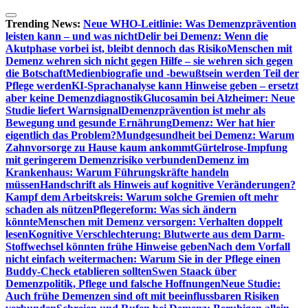
Zum
Inhalt
Trending News:
Neue WHO-Leitlinie: Was Demenzprävention
springen
leisten kann – und was nicht
Delir bei Demenz: Wenn die
Akutphase vorbei ist, bleibt dennoch das Risiko
Menschen mit
Demenz wehren sich nicht gegen Hilfe – sie wehren sich gegen
die Botschaft
Medienbiografie und -bewußtsein werden Teil der
Pflege werden
KI-Sprachanalyse kann Hinweise geben – ersetzt
aber keine Demenzdiagnostik
Glucosamin bei Alzheimer: Neue
Studie liefert Warnsignal
Demenzprävention ist mehr als
Bewegung und gesunde Ernährung
Demenz: Wer hat hier
eigentlich das Problem?
Mundgesundheit bei Demenz: Warum
Zahnvorsorge zu Hause kaum ankommt
Gürtelrose-Impfung
mit geringerem Demenzrisiko verbunden
Demenz im
Krankenhaus: Warum Führungskräfte handeln
müssen
Handschrift als Hinweis auf kognitive Veränderungen?
Kampf dem Arbeitskreis: Warum solche Gremien oft mehr
schaden als nützen
Pflegereform: Was sich ändern
könnte
Menschen mit Demenz versorgen: Verhalten doppelt
lesen
Kognitive Verschlechterung: Blutwerte aus dem Darm-
Stoffwechsel könnten frühe Hinweise geben
Nach dem Vorfall
nicht einfach weitermachen: Warum Sie in der Pflege einen
Buddy-Check etablieren sollten
Swen Staack über
Demenzpolitik, Pflege und falsche Hoffnungen
Neue Studie:
Auch frühe Demenzen sind oft mit beeinflussbaren Risiken