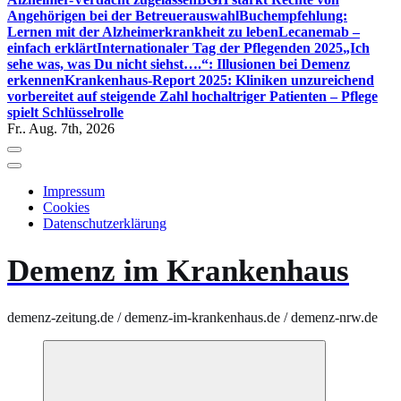
Angehörigen bei der Betreuerauswahl
Buchempfehlung:
Lernen mit der Alzheimerkrankheit zu leben
Lecanemab –
einfach erklärt
Internationaler Tag der Pflegenden 2025
„Ich
sehe was, was Du nicht siehst….“: Illusionen bei Demenz
erkennen
Krankenhaus-Report 2025: Kliniken unzureichend
vorbereitet auf steigende Zahl hochaltriger Patienten – Pflege
spielt Schlüsselrolle
Fr.. Aug. 7th, 2026
Impressum
Cookies
Datenschutzerklärung
Demenz im Krankenhaus
demenz-zeitung.de / demenz-im-krankenhaus.de / demenz-nrw.de