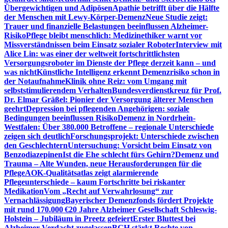
Übergewichtigen und Adipösen
Apathie betrifft über die Hälfte
der Menschen mit Lewy-Körper-Demenz
Neue Studie zeigt:
Trauer und finanzielle Belastungen beeinflussen Alzheimer-
Risiko
Pflege bleibt menschlich: Medizinethiker warnt vor
Missverständnissen beim Einsatz sozialer Roboter
Interview mit
Alice Lin: was einer der weltweit fortschrittlichsten
Versorgungsroboter im Dienste der Pflege derzeit kann – und
was nicht
Künstliche Intelligenz erkennt Demenzrisiko schon in
der Notaufnahme
Klinik ohne Reiz: vom Umgang mit
selbststimulierendem Verhalten
Bundesverdienstkreuz für Prof.
Dr. Elmar Gräßel: Pionier der Versorgung älterer Menschen
geehrt
Depression bei pflegenden Angehörigen: soziale
Bedingungen beeinflussen Risiko
Demenz in Nordrhein-
Westfalen: Über 380.000 Betroffene – regionale Unterschiede
zeigen sich deutlich
Forschungsprojekt: Unterschiede zwischen
den Geschlechtern
Untersuchung: Vorsicht beim Einsatz von
Benzodiazepinen
Ist die Ehe schlecht fürs Gehirn?
Demenz und
Trauma – Alte Wunden, neue Herausforderungen für die
Pflege
AOK-Qualitätsatlas zeigt alarmierende
Pflegeunterschiede – kaum Fortschritte bei riskanter
Medikation
Vom „Recht auf Verwahrlosung“ zur
Vernachlässigung
Bayerischer Demenzfonds fördert Projekte
mit rund 170.000 €
20 Jahre Alzheimer Gesellschaft Schleswig-
Holstein – Jubiläum in Preetz gefeiert
Erster Bluttest bei
Alzheimer-Verdacht zugelassen
BGH stärkt Rechte von