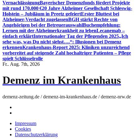
Vernachlässigung
Bayerischer Demenzfonds fördert Projekte
mit rund 170.000 €
20 Jahre Alzheimer Gesellschaft Schleswig-
Holstein – Jubiläum in Preetz gefeiert
Erster Bluttest bei
Alzheimer-Verdacht zugelassen
BGH stärkt Rechte von
Angehörigen bei der Betreuerauswahl
Buchempfehlung:
Lernen mit der Alzheimerkrankheit zu leben
Lecanemab –
einfach erklärt
Internationaler Tag der Pflegenden 2025
„Ich
sehe was, was Du nicht siehst….“: Illusionen bei Demenz
erkennen
Krankenhaus-Report 2025: Kliniken unzureichend
vorbereitet auf steigende Zahl hochaltriger Patienten – Pflege
spielt Schlüsselrolle
Fr.. Aug. 7th, 2026
Demenz im Krankenhaus
demenz-zeitung.de / demenz-im-krankenhaus.de / demenz-nrw.de
Impressum
Cookies
Datenschutzerklärung