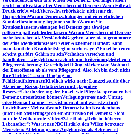
verbunden
Schreien und Rufen bei Demenz: Beruhigen allein
reicht nicht
Reaktanz bei Menschen mit Demenz: Wenn Hilfe als
Druck erlebt wird
Altersschwerhörigkeit: nicht nur ein
Hörproblem
Warum Demenzschulungen mit einer ehrlichen
Standortbestimmung beginnen sollten
Warum Sie
Krankenhauseinweisungen bei Demenz gut abwägen
sollten
Empathisch leiden lassen: Warum Menschen mit Demenz
mehr brauchen als Verständnis
Gegeben, aber nicht genommen:
der stille Medikationsfehler
Neuer Alzheimer-Bluttest: Kann
man damit den Krankheitsbeginn vorhersagen?
Enkel betreuen
scheint gut fürs Gehirn zu sein
Verhalten verstehen und
handhaben – wie geht man sachlich und kriteriumsgeleitet vor?
Pflegeversicherung: Gerechtigkeit hängt stärker vom Wohnort
der Betroffenen ab als vom Pflegegrad
„Also, ich bin doch nicht
Ihre Tochter!“ – vom Umgang mit
Fehlidentifizierungen
Kindheit wirkt nach: Langzeitstudie über
Alzheimer-Risiko, Gefäßrisiken und „kognitive
Reserve“
Überforderung der Enkel: wie Pflegefachpersonen bei
Demenz unterstützen können
Verlegungsstress nach Umzug
oder Heimaufnahme – was ist normal und was ist zu tun?
Unsichtbarer Mehraufwand: Demenz ist im Krankenhaus
(auch) ein Steuerungsproblem
Sturzrisiko bei Demenz: Nicht
nur die Medikamente zählen
S3-Leitlinie „Delir im höheren
Lebensalter“: Was ist neu?
BGH stärkt den Willen betreuter
Menschen: Ablehnung eines Angehörigen als Betreuer ist