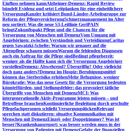
Einfluss nehmen kann
Alzheimer-Demenz: Rapid Review
bündelt Evidenz und setzt Leitplanken für eine einheitlichere
Versorgung
Kanzler kritisiert Bund-Länder-Arbeitsgruppe zur
Reform der Pflegeversicherung
Schmerzmanagement im Alter
neu sortiert: Was die neue S3-Leitlinie GeriPAIN
bringt
Zukunftspakt Pflege und die Chancen für die
Versorgung von Menschen mit Demenz
Vom Umgang mit
Angehörigen: zwischen Verständnis und Verteidigung
Caritas
gegen Sawatzki-Schelte: Warum wir genauer auf die
Altenpflege schauen müssen
Warum die fehlenden Diagnosen
auch ein Auftrag für die Pflege sind
Bedingt pflegebereit:
weniger als die Hälfte kann sich die Versorgung Angehöriger
vorstellen
Demenz: Abwehrend? Übergriffig? Oder vielleicht
doch ganz anders?
Demenz im Hospiz: Beruhigungsmittel
können das Sterberisiko erhöhen
Mehr Befugnisse, weniger
Bürokratie: Was das neue Gesetz für die Versorgung bedeuten
könnte
Hürden- und Stellungsfehler: das provoziert tätliche
Übergriffe von Menschen mit Demenz
MCI: Was
intergenerationelle Aktiv-Programme leisten müssen – und
Betroffene brauchen
Kontinuierliche Begleitung durch geschulte
Pflegefachpersonen schließt Versorgungslücken
Relevant
sprechen statt diskutieren: situative Kommunikation mit
Menschen mit Demenz
Einzel- oder Doppelzimmer? Was ist
besser?
Krankenhausreport: was besser werden muss in der
Versorgung von Patienten mit Demenz
Gefahr der finanziellen