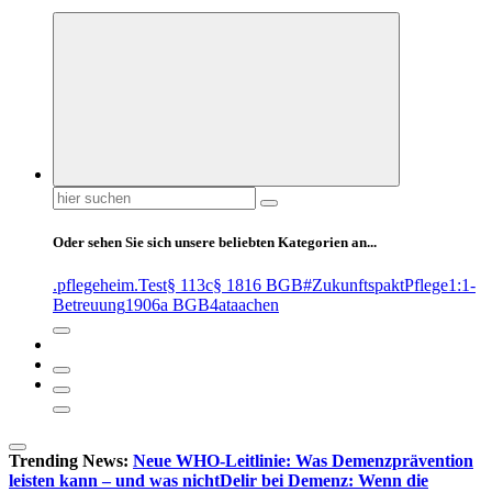
Suchen
nach:
Oder sehen Sie sich unsere beliebten Kategorien an...
.pflegeheim
.Test
§ 113c
§ 1816 BGB
#ZukunftspaktPflege
1:1-
Betreuung
1906a BGB
4at
aachen
Trending News:
Neue WHO-Leitlinie: Was Demenzprävention
leisten kann – und was nicht
Delir bei Demenz: Wenn die