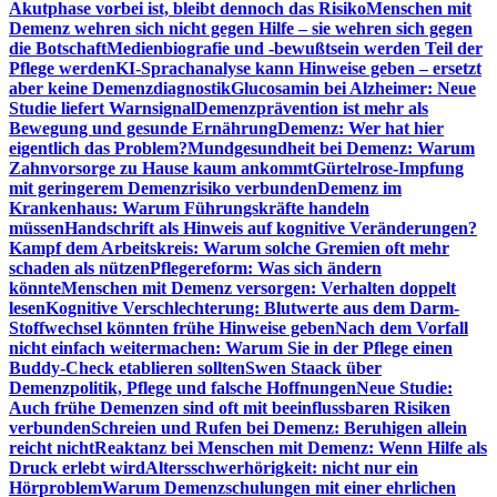
Akutphase vorbei ist, bleibt dennoch das Risiko
Menschen mit
Demenz wehren sich nicht gegen Hilfe – sie wehren sich gegen
die Botschaft
Medienbiografie und -bewußtsein werden Teil der
Pflege werden
KI-Sprachanalyse kann Hinweise geben – ersetzt
aber keine Demenzdiagnostik
Glucosamin bei Alzheimer: Neue
Studie liefert Warnsignal
Demenzprävention ist mehr als
Bewegung und gesunde Ernährung
Demenz: Wer hat hier
eigentlich das Problem?
Mundgesundheit bei Demenz: Warum
Zahnvorsorge zu Hause kaum ankommt
Gürtelrose-Impfung
mit geringerem Demenzrisiko verbunden
Demenz im
Krankenhaus: Warum Führungskräfte handeln
müssen
Handschrift als Hinweis auf kognitive Veränderungen?
Kampf dem Arbeitskreis: Warum solche Gremien oft mehr
schaden als nützen
Pflegereform: Was sich ändern
könnte
Menschen mit Demenz versorgen: Verhalten doppelt
lesen
Kognitive Verschlechterung: Blutwerte aus dem Darm-
Stoffwechsel könnten frühe Hinweise geben
Nach dem Vorfall
nicht einfach weitermachen: Warum Sie in der Pflege einen
Buddy-Check etablieren sollten
Swen Staack über
Demenzpolitik, Pflege und falsche Hoffnungen
Neue Studie:
Auch frühe Demenzen sind oft mit beeinflussbaren Risiken
verbunden
Schreien und Rufen bei Demenz: Beruhigen allein
reicht nicht
Reaktanz bei Menschen mit Demenz: Wenn Hilfe als
Druck erlebt wird
Altersschwerhörigkeit: nicht nur ein
Hörproblem
Warum Demenzschulungen mit einer ehrlichen