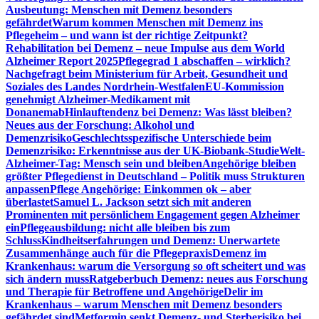
Ausbeutung: Menschen mit Demenz besonders
gefährdet
Warum kommen Menschen mit Demenz ins
Pflegeheim – und wann ist der richtige Zeitpunkt?
Rehabilitation bei Demenz – neue Impulse aus dem World
Alzheimer Report 2025
Pflegegrad 1 abschaffen – wirklich?
Nachgefragt beim Ministerium für Arbeit, Gesundheit und
Soziales des Landes Nordrhein-Westfalen
EU-Kommission
genehmigt Alzheimer-Medikament mit
Donanemab
Hinlauftendenz bei Demenz: Was lässt bleiben?
Neues aus der Forschung: Alkohol und
Demenzrisiko
Geschlechtsspezifische Unterschiede beim
Demenzrisiko: Erkenntnisse aus der UK-Biobank-Studie
Welt-
Alzheimer-Tag: Mensch sein und bleiben
Angehörige bleiben
größter Pflegedienst in Deutschland – Politik muss Strukturen
anpassen
Pflege Angehörige: Einkommen ok – aber
überlastet
Samuel L. Jackson setzt sich mit anderen
Prominenten mit persönlichem Engagement gegen Alzheimer
ein
Pflegeausbildung: nicht alle bleiben bis zum
Schluss
Kindheitserfahrungen und Demenz: Unerwartete
Zusammenhänge auch für die Pflegepraxis
Demenz im
Krankenhaus: warum die Versorgung so oft scheitert und was
sich ändern muss
Ratgeberbuch Demenz: neues aus Forschung
und Therapie für Betroffene und Angehörige
Delir im
Krankenhaus – warum Menschen mit Demenz besonders
gefährdet sind
Metformin senkt Demenz- und Sterberisiko bei