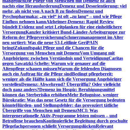
maßgeblich
Die Pflege von Menschen mit Demenz ist auch
nachts eine Herausforderung
Demenz und Desorientierung: viel
mehr, als nicht von A nach B zu finden
Demenz und
Psychopharmaka: „zu viel“ ist oft „zu lang“ – und wie Pflege
Einfluss nehmen kann
Alzheimer-Demenz: Rapid Review
bündelt Evidenz und setzt Leitplanken für eine einheitlichere
Versorgung
Kanzler kritisiert Bund-Länder-Arbeitsgruppe zur
Reform der Pflegeversicherung
Schmerzmanagement im Alter
neu sortiert: Was die neue S3-Leitlinie GeriPAIN
bringt
Zukunftspakt Pflege und die Chancen für die
Versorgung von Menschen mit Demenz
Vom Umgang mit
Angehörigen: zwischen Verständnis und Verteidigung
Caritas
gegen Sawatzki-Schelte: Warum wir genauer auf die
Altenpflege schauen müssen
Warum die fehlenden Diagnosen
auch ein Auftrag für die Pflege sind
Bedingt pflegebereit:
weniger als die Hälfte kann sich die Versorgung Angehöriger
vorstellen
Demenz: Abwehrend? Übergriffig? Oder vielleicht
doch ganz anders?
Demenz im Hospiz: Beruhigungsmittel
können das Sterberisiko erhöhen
Mehr Befugnisse, weniger
Bürokratie: Was das neue Gesetz für die Versorgung bedeuten
könnte
Hürden- und Stellungsfehler: das provoziert tätliche
Übergriffe von Menschen mit Demenz
MCI: Was
intergenerationelle Aktiv-Programme leisten müssen – und
Betroffene brauchen
Kontinuierliche Begleitung durch geschulte
Pflegefachpersonen schließt Versorgungslücken
Relevant