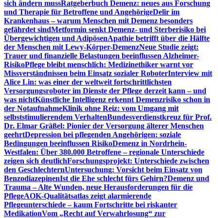
sich ändern muss
Ratgeberbuch Demenz: neues aus Forschung
und Therapie für Betroffene und Angehörige
Delir im
Krankenhaus – warum Menschen mit Demenz besonders
gefährdet sind
Metformin senkt Demenz- und Sterberisiko bei
Übergewichtigen und Adipösen
Apathie betrifft über die Hälfte
der Menschen mit Lewy-Körper-Demenz
Neue Studie zeigt:
Trauer und finanzielle Belastungen beeinflussen Alzheimer-
Risiko
Pflege bleibt menschlich: Medizinethiker warnt vor
Missverständnissen beim Einsatz sozialer Roboter
Interview mit
Alice Lin: was einer der weltweit fortschrittlichsten
Versorgungsroboter im Dienste der Pflege derzeit kann – und
was nicht
Künstliche Intelligenz erkennt Demenzrisiko schon in
der Notaufnahme
Klinik ohne Reiz: vom Umgang mit
selbststimulierendem Verhalten
Bundesverdienstkreuz für Prof.
Dr. Elmar Gräßel: Pionier der Versorgung älterer Menschen
geehrt
Depression bei pflegenden Angehörigen: soziale
Bedingungen beeinflussen Risiko
Demenz in Nordrhein-
Westfalen: Über 380.000 Betroffene – regionale Unterschiede
zeigen sich deutlich
Forschungsprojekt: Unterschiede zwischen
den Geschlechtern
Untersuchung: Vorsicht beim Einsatz von
Benzodiazepinen
Ist die Ehe schlecht fürs Gehirn?
Demenz und
Trauma – Alte Wunden, neue Herausforderungen für die
Pflege
AOK-Qualitätsatlas zeigt alarmierende
Pflegeunterschiede – kaum Fortschritte bei riskanter
Medikation
Vom „Recht auf Verwahrlosung“ zur