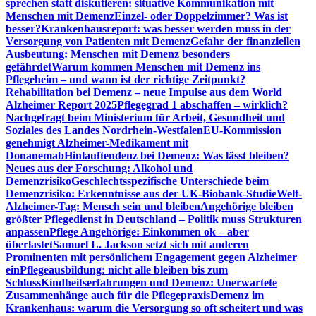
sprechen statt diskutieren: situative Kommunikation mit
Menschen mit Demenz
Einzel- oder Doppelzimmer? Was ist
besser?
Krankenhausreport: was besser werden muss in der
Versorgung von Patienten mit Demenz
Gefahr der finanziellen
Ausbeutung: Menschen mit Demenz besonders
gefährdet
Warum kommen Menschen mit Demenz ins
Pflegeheim – und wann ist der richtige Zeitpunkt?
Rehabilitation bei Demenz – neue Impulse aus dem World
Alzheimer Report 2025
Pflegegrad 1 abschaffen – wirklich?
Nachgefragt beim Ministerium für Arbeit, Gesundheit und
Soziales des Landes Nordrhein-Westfalen
EU-Kommission
genehmigt Alzheimer-Medikament mit
Donanemab
Hinlauftendenz bei Demenz: Was lässt bleiben?
Neues aus der Forschung: Alkohol und
Demenzrisiko
Geschlechtsspezifische Unterschiede beim
Demenzrisiko: Erkenntnisse aus der UK-Biobank-Studie
Welt-
Alzheimer-Tag: Mensch sein und bleiben
Angehörige bleiben
größter Pflegedienst in Deutschland – Politik muss Strukturen
anpassen
Pflege Angehörige: Einkommen ok – aber
überlastet
Samuel L. Jackson setzt sich mit anderen
Prominenten mit persönlichem Engagement gegen Alzheimer
ein
Pflegeausbildung: nicht alle bleiben bis zum
Schluss
Kindheitserfahrungen und Demenz: Unerwartete
Zusammenhänge auch für die Pflegepraxis
Demenz im
Krankenhaus: warum die Versorgung so oft scheitert und was