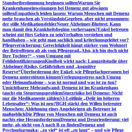
Standortbestimmung beginnen sollten
Warum Sie
Krankenhauseinweisungen bei Demenz gut abwägen
sollten
Empathisch leiden lassen: Warum Menschen mit Demenz
mehr brauchen als Verständnis
Gegeben, aber nicht genommen:
der stille Medikationsfehler
Neuer Alzheimer-Bluttest: Kann
man damit den Krankheitsbeginn vorhersagen?
Enkel betreuen
scheint gut fürs Gehirn zu sein
Verhalten verstehen und
handhaben – wie geht man sachlich und kriteriumsgeleitet vor?
Pflegeversicherung: Gerechtigkeit hängt stärker vom Wohnort
der Betroffenen ab als vom Pflegegrad
„Also, ich bin doch nicht
Ihre Tochter!“ – vom Umgang mit
Fehlidentifizierungen
Kindheit wirkt nach: Langzeitstudie über
Alzheimer-Risiko, Gefäßrisiken und „kognitive
Reserve“
Überforderung der Enkel: wie Pflegefachpersonen bei
Demenz unterstützen können
Verlegungsstress nach Umzug
oder Heimaufnahme – was ist normal und was ist zu tun?
Unsichtbarer Mehraufwand: Demenz ist im Krankenhaus
(auch) ein Steuerungsproblem
Sturzrisiko bei Demenz: Nicht
nur die Medikamente zählen
S3-Leitlinie „Delir im höheren
Lebensalter“: Was ist neu?
BGH stärkt den Willen betreuter
Menschen: Ablehnung eines Angehörigen als Betreuer ist
maßgeblich
Die Pflege von Menschen mit Demenz ist auch
nachts eine Herausforderung
Demenz und Desorientierung: viel
mehr, als nicht von A nach B zu finden
Demenz und
Psychopharmaka: „zu viel“ ist oft „zu lang“ – und wie Pflege