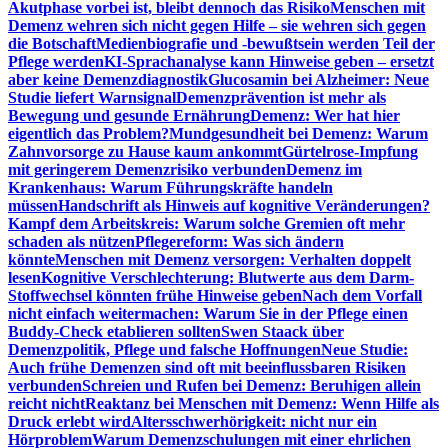
Akutphase vorbei ist, bleibt dennoch das Risiko
Menschen mit
Demenz wehren sich nicht gegen Hilfe – sie wehren sich gegen
die Botschaft
Medienbiografie und -bewußtsein werden Teil der
Pflege werden
KI-Sprachanalyse kann Hinweise geben – ersetzt
aber keine Demenzdiagnostik
Glucosamin bei Alzheimer: Neue
Studie liefert Warnsignal
Demenzprävention ist mehr als
Bewegung und gesunde Ernährung
Demenz: Wer hat hier
eigentlich das Problem?
Mundgesundheit bei Demenz: Warum
Zahnvorsorge zu Hause kaum ankommt
Gürtelrose-Impfung
mit geringerem Demenzrisiko verbunden
Demenz im
Krankenhaus: Warum Führungskräfte handeln
müssen
Handschrift als Hinweis auf kognitive Veränderungen?
Kampf dem Arbeitskreis: Warum solche Gremien oft mehr
schaden als nützen
Pflegereform: Was sich ändern
könnte
Menschen mit Demenz versorgen: Verhalten doppelt
lesen
Kognitive Verschlechterung: Blutwerte aus dem Darm-
Stoffwechsel könnten frühe Hinweise geben
Nach dem Vorfall
nicht einfach weitermachen: Warum Sie in der Pflege einen
Buddy-Check etablieren sollten
Swen Staack über
Demenzpolitik, Pflege und falsche Hoffnungen
Neue Studie:
Auch frühe Demenzen sind oft mit beeinflussbaren Risiken
verbunden
Schreien und Rufen bei Demenz: Beruhigen allein
reicht nicht
Reaktanz bei Menschen mit Demenz: Wenn Hilfe als
Druck erlebt wird
Altersschwerhörigkeit: nicht nur ein
Hörproblem
Warum Demenzschulungen mit einer ehrlichen