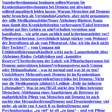
Standortbestimmung beginnen sollten
Warum Sie
Krankenhauseinweisungen bei Demenz gut abwägen
sollten
Empathisch leiden lassen: Warum Menschen mit Demenz
mehr brauchen als Verständnis
Gegeben, aber nicht genommen:
der stille Medikationsfehler
Neuer Alzheimer-Bluttest: Kann
man damit den Krankheitsbeginn vorhersagen?
Enkel betreuen
scheint gut fürs Gehirn zu sein
Verhalten verstehen und
handhaben – wie geht man sachlich und kriteriumsgeleitet vor?
Pflegeversicherung: Gerechtigkeit hängt stärker vom Wohnort
der Betroffenen ab als vom Pflegegrad
„Also, ich bin doch nicht
Ihre Tochter!“ – vom Umgang mit
Fehlidentifizierungen
Kindheit wirkt nach: Langzeitstudie über
Alzheimer-Risiko, Gefäßrisiken und „kognitive
Reserve“
Überforderung der Enkel: wie Pflegefachpersonen bei
Demenz unterstützen können
Verlegungsstress nach Umzug
oder Heimaufnahme – was ist normal und was ist zu tun?
Unsichtbarer Mehraufwand: Demenz ist im Krankenhaus
(auch) ein Steuerungsproblem
Sturzrisiko bei Demenz: Nicht
nur die Medikamente zählen
S3-Leitlinie „Delir im höheren
Lebensalter“: Was ist neu?
BGH stärkt den Willen betreuter
Menschen: Ablehnung eines Angehörigen als Betreuer ist
maßgeblich
Die Pflege von Menschen mit Demenz ist auch
nachts eine Herausforderung
Demenz und Desorientierung: viel
mehr, als nicht von A nach B zu finden
Demenz und
Psychopharmaka: „zu viel“ ist oft „zu lang“ – und wie Pflege