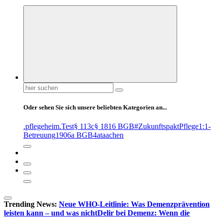
Suchen
nach:
Oder sehen Sie sich unsere beliebten Kategorien an...
.pflegeheim
.Test
§ 113c
§ 1816 BGB
#ZukunftspaktPflege
1:1-
Betreuung
1906a BGB
4at
aachen
Trending News:
Neue WHO-Leitlinie: Was Demenzprävention
leisten kann – und was nicht
Delir bei Demenz: Wenn die