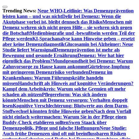
Zum
Inhalt
Trending News:
Neue WHO-Leitlinie: Was Demenzprävention
springen
leisten kann – und was nicht
Delir bei Demenz: Wenn die
Akutphase vorbei ist, bleibt dennoch das Risiko
Menschen mit
Demenz wehren sich nicht gegen Hilfe – sie wehren sich gegen
die Botschaft
Medienbiografie und -bewußtsein werden Teil der
Pflege werden
KI-Sprachanalyse kann Hinweise geben – ersetzt
aber keine Demenzdiagnostik
Glucosamin bei Alzheimer: Neue
Studie liefert Warnsignal
Demenzprävention ist mehr als
Bewegung und gesunde Ernährung
Demenz: Wer hat hier
eigentlich das Problem?
Mundgesundheit bei Demenz: Warum
Zahnvorsorge zu Hause kaum ankommt
Gürtelrose-Impfung
mit geringerem Demenzrisiko verbunden
Demenz im
Krankenhaus: Warum Führungskräfte handeln
müssen
Handschrift als Hinweis auf kognitive Veränderungen?
Kampf dem Arbeitskreis: Warum solche Gremien oft mehr
schaden als nützen
Pflegereform: Was sich ändern
könnte
Menschen mit Demenz versorgen: Verhalten doppelt
lesen
Kognitive Verschlechterung: Blutwerte aus dem Darm-
Stoffwechsel könnten frühe Hinweise geben
Nach dem Vorfall
nicht einfach weitermachen: Warum Sie in der Pflege einen
Buddy-Check etablieren sollten
Swen Staack über
Demenzpolitik, Pflege und falsche Hoffnungen
Neue Studie:
Auch frühe Demenzen sind oft mit beeinflussbaren Risiken