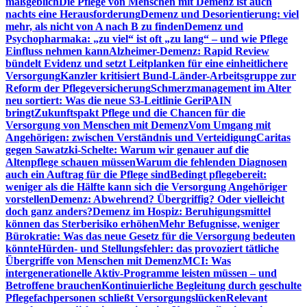
maßgeblich
Die Pflege von Menschen mit Demenz ist auch
nachts eine Herausforderung
Demenz und Desorientierung: viel
mehr, als nicht von A nach B zu finden
Demenz und
Psychopharmaka: „zu viel“ ist oft „zu lang“ – und wie Pflege
Einfluss nehmen kann
Alzheimer-Demenz: Rapid Review
bündelt Evidenz und setzt Leitplanken für eine einheitlichere
Versorgung
Kanzler kritisiert Bund-Länder-Arbeitsgruppe zur
Reform der Pflegeversicherung
Schmerzmanagement im Alter
neu sortiert: Was die neue S3-Leitlinie GeriPAIN
bringt
Zukunftspakt Pflege und die Chancen für die
Versorgung von Menschen mit Demenz
Vom Umgang mit
Angehörigen: zwischen Verständnis und Verteidigung
Caritas
gegen Sawatzki-Schelte: Warum wir genauer auf die
Altenpflege schauen müssen
Warum die fehlenden Diagnosen
auch ein Auftrag für die Pflege sind
Bedingt pflegebereit:
weniger als die Hälfte kann sich die Versorgung Angehöriger
vorstellen
Demenz: Abwehrend? Übergriffig? Oder vielleicht
doch ganz anders?
Demenz im Hospiz: Beruhigungsmittel
können das Sterberisiko erhöhen
Mehr Befugnisse, weniger
Bürokratie: Was das neue Gesetz für die Versorgung bedeuten
könnte
Hürden- und Stellungsfehler: das provoziert tätliche
Übergriffe von Menschen mit Demenz
MCI: Was
intergenerationelle Aktiv-Programme leisten müssen – und
Betroffene brauchen
Kontinuierliche Begleitung durch geschulte
Pflegefachpersonen schließt Versorgungslücken
Relevant