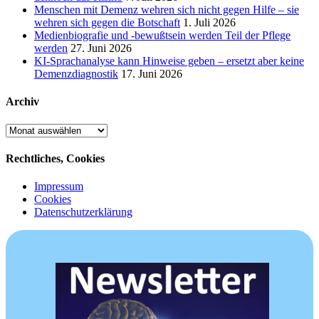
Menschen mit Demenz wehren sich nicht gegen Hilfe – sie
wehren sich gegen die Botschaft
1. Juli 2026
Medienbiografie und -bewußtsein werden Teil der Pflege
werden
27. Juni 2026
KI-Sprachanalyse kann Hinweise geben – ersetzt aber keine
Demenzdiagnostik
17. Juni 2026
Archiv
Archiv
Rechtliches, Cookies
Impressum
Cookies
Datenschutzerklärung