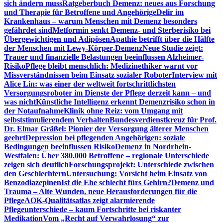
sich ändern muss
Ratgeberbuch Demenz: neues aus Forschung
und Therapie für Betroffene und Angehörige
Delir im
Krankenhaus – warum Menschen mit Demenz besonders
gefährdet sind
Metformin senkt Demenz- und Sterberisiko bei
Übergewichtigen und Adipösen
Apathie betrifft über die Hälfte
der Menschen mit Lewy-Körper-Demenz
Neue Studie zeigt:
Trauer und finanzielle Belastungen beeinflussen Alzheimer-
Risiko
Pflege bleibt menschlich: Medizinethiker warnt vor
Missverständnissen beim Einsatz sozialer Roboter
Interview mit
Alice Lin: was einer der weltweit fortschrittlichsten
Versorgungsroboter im Dienste der Pflege derzeit kann – und
was nicht
Künstliche Intelligenz erkennt Demenzrisiko schon in
der Notaufnahme
Klinik ohne Reiz: vom Umgang mit
selbststimulierendem Verhalten
Bundesverdienstkreuz für Prof.
Dr. Elmar Gräßel: Pionier der Versorgung älterer Menschen
geehrt
Depression bei pflegenden Angehörigen: soziale
Bedingungen beeinflussen Risiko
Demenz in Nordrhein-
Westfalen: Über 380.000 Betroffene – regionale Unterschiede
zeigen sich deutlich
Forschungsprojekt: Unterschiede zwischen
den Geschlechtern
Untersuchung: Vorsicht beim Einsatz von
Benzodiazepinen
Ist die Ehe schlecht fürs Gehirn?
Demenz und
Trauma – Alte Wunden, neue Herausforderungen für die
Pflege
AOK-Qualitätsatlas zeigt alarmierende
Pflegeunterschiede – kaum Fortschritte bei riskanter
Medikation
Vom „Recht auf Verwahrlosung“ zur