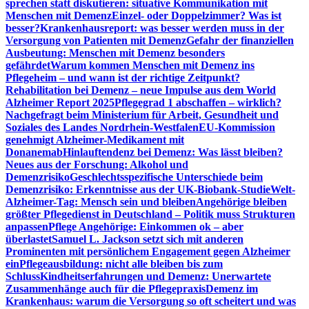
sprechen statt diskutieren: situative Kommunikation mit
Menschen mit Demenz
Einzel- oder Doppelzimmer? Was ist
besser?
Krankenhausreport: was besser werden muss in der
Versorgung von Patienten mit Demenz
Gefahr der finanziellen
Ausbeutung: Menschen mit Demenz besonders
gefährdet
Warum kommen Menschen mit Demenz ins
Pflegeheim – und wann ist der richtige Zeitpunkt?
Rehabilitation bei Demenz – neue Impulse aus dem World
Alzheimer Report 2025
Pflegegrad 1 abschaffen – wirklich?
Nachgefragt beim Ministerium für Arbeit, Gesundheit und
Soziales des Landes Nordrhein-Westfalen
EU-Kommission
genehmigt Alzheimer-Medikament mit
Donanemab
Hinlauftendenz bei Demenz: Was lässt bleiben?
Neues aus der Forschung: Alkohol und
Demenzrisiko
Geschlechtsspezifische Unterschiede beim
Demenzrisiko: Erkenntnisse aus der UK-Biobank-Studie
Welt-
Alzheimer-Tag: Mensch sein und bleiben
Angehörige bleiben
größter Pflegedienst in Deutschland – Politik muss Strukturen
anpassen
Pflege Angehörige: Einkommen ok – aber
überlastet
Samuel L. Jackson setzt sich mit anderen
Prominenten mit persönlichem Engagement gegen Alzheimer
ein
Pflegeausbildung: nicht alle bleiben bis zum
Schluss
Kindheitserfahrungen und Demenz: Unerwartete
Zusammenhänge auch für die Pflegepraxis
Demenz im
Krankenhaus: warum die Versorgung so oft scheitert und was