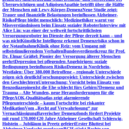
Übergewichtigen und Adipösen
Apathie betrifft über die Hälfte
der Menschen mit Lewy-Körper-Demenz
Neue Studie zeigt:
Trauer und finanzielle Belastungen beeinflussen Alzheimer-
Risiko
Pflege bleibt menschlich: Medizinethiker warnt vor
Missverständnissen beim Einsatz sozialer Roboter
Interview mit
Alice Lin: was einer der weltweit fortschrittlichsten
Versorgungsroboter im Dienste der Pflege derzeit kann – und
was nicht
Künstliche Intelligenz erkennt Demenzrisiko schon in
der Notaufnahme
Klinik ohne Reiz: vom Umgang mit
selbststimulierendem Verhalten
Bundesverdienstkreuz für Prof.
Dr. Elmar Gräßel: Pionier der Versorgung älterer Menschen
geehrt
Depression bei pflegenden Angehörigen: soziale
Bedingungen beeinflussen Risiko
Demenz in Nordrhein-
Westfalen: Über 380.000 Betroffene – regionale Unterschiede
zeigen sich deutlich
Forschungsprojekt: Unterschiede zwischen
den Geschlechtern
Untersuchung: Vorsicht beim Einsatz von
Benzodiazepinen
Ist die Ehe schlecht fürs Gehirn?
Demenz und
Trauma – Alte Wunden, neue Herausforderungen für die
Pflege
AOK-Qualitätsatlas zeigt alarmierende
Pflegeunterschiede – kaum Fortschritte bei riskanter
Medikation
Vom „Recht auf Verwahrlosung“ zur
Vernachlässigung
Bayerischer Demenzfonds fördert Projekte
mit rund 170.000 €
20 Jahre Alzheimer Gesellschaft Schleswig-
Holstein – Jubiläum in Preetz gefeiert
Erster Bluttest bei
Alzheimer-Verdacht zugelassen
BGH stärkt Rechte von