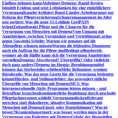
Einfluss nehmen kann
Alzheimer-Demenz: Rapid Review
bündelt Evidenz und setzt Leitplanken für eine einheitlichere
Versorgung
Kanzler kritisiert Bund-Länder-Arbeitsgruppe zur
Reform der Pflegeversicherung
Schmerzmanagement im Alter
neu sortiert: Was die neue S3-Leitlinie GeriPAIN
bringt
Zukunftspakt Pflege und die Chancen für die
Versorgung von Menschen mit Demenz
Vom Umgang mit
Angehörigen: zwischen Verständnis und Verteidigung
Caritas
gegen Sawatzki-Schelte: Warum wir genauer auf die
Altenpflege schauen müssen
Warum die fehlenden Diagnosen
auch ein Auftrag für die Pflege sind
Bedingt pflegebereit:
weniger als die Hälfte kann sich die Versorgung Angehöriger
vorstellen
Demenz: Abwehrend? Übergriffig? Oder vielleicht
doch ganz anders?
Demenz im Hospiz: Beruhigungsmittel
können das Sterberisiko erhöhen
Mehr Befugnisse, weniger
Bürokratie: Was das neue Gesetz für die Versorgung bedeuten
könnte
Hürden- und Stellungsfehler: das provoziert tätliche
Übergriffe von Menschen mit Demenz
MCI: Was
intergenerationelle Aktiv-Programme leisten müssen – und
Betroffene brauchen
Kontinuierliche Begleitung durch geschulte
Pflegefachpersonen schließt Versorgungslücken
Relevant
sprechen statt diskutieren: situative Kommunikation mit
Menschen mit Demenz
Einzel- oder Doppelzimmer? Was ist
besser?
Krankenhausreport: was besser werden muss in der
Versorgung von Patienten mit Demenz
Gefahr der finanziellen