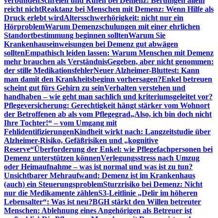
verbunden
Schreien und Rufen bei Demenz: Beruhigen allein
reicht nicht
Reaktanz bei Menschen mit Demenz: Wenn Hilfe als
Druck erlebt wird
Altersschwerhörigkeit: nicht nur ein
Hörproblem
Warum Demenzschulungen mit einer ehrlichen
Standortbestimmung beginnen sollten
Warum Sie
Krankenhauseinweisungen bei Demenz gut abwägen
sollten
Empathisch leiden lassen: Warum Menschen mit Demenz
mehr brauchen als Verständnis
Gegeben, aber nicht genommen:
der stille Medikationsfehler
Neuer Alzheimer-Bluttest: Kann
man damit den Krankheitsbeginn vorhersagen?
Enkel betreuen
scheint gut fürs Gehirn zu sein
Verhalten verstehen und
handhaben – wie geht man sachlich und kriteriumsgeleitet vor?
Pflegeversicherung: Gerechtigkeit hängt stärker vom Wohnort
der Betroffenen ab als vom Pflegegrad
„Also, ich bin doch nicht
Ihre Tochter!“ – vom Umgang mit
Fehlidentifizierungen
Kindheit wirkt nach: Langzeitstudie über
Alzheimer-Risiko, Gefäßrisiken und „kognitive
Reserve“
Überforderung der Enkel: wie Pflegefachpersonen bei
Demenz unterstützen können
Verlegungsstress nach Umzug
oder Heimaufnahme – was ist normal und was ist zu tun?
Unsichtbarer Mehraufwand: Demenz ist im Krankenhaus
(auch) ein Steuerungsproblem
Sturzrisiko bei Demenz: Nicht
nur die Medikamente zählen
S3-Leitlinie „Delir im höheren
Lebensalter“: Was ist neu?
BGH stärkt den Willen betreuter
Menschen: Ablehnung eines Angehörigen als Betreuer ist