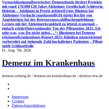
Vernachlässigung
Bayerischer Demenzfonds fördert Projekte
mit rund 170.000 €
20 Jahre Alzheimer Gesellschaft Schleswig-
Holstein – Jubiläum in Preetz gefeiert
Erster Bluttest bei
Alzheimer-Verdacht zugelassen
BGH stärkt Rechte von
Angehörigen bei der Betreuerauswahl
Buchempfehlung:
Lernen mit der Alzheimerkrankheit zu leben
Lecanemab –
einfach erklärt
Internationaler Tag der Pflegenden 2025
„Ich
sehe was, was Du nicht siehst….“: Illusionen bei Demenz
erkennen
Krankenhaus-Report 2025: Kliniken unzureichend
vorbereitet auf steigende Zahl hochaltriger Patienten – Pflege
spielt Schlüsselrolle
Fr.. Aug. 7th, 2026
Demenz im Krankenhaus
demenz-zeitung.de / demenz-im-krankenhaus.de / demenz-nrw.de
Impressum
Cookies
Datenschutzerklärung