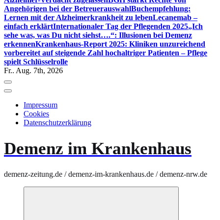
Angehörigen bei der Betreuerauswahl
Buchempfehlung:
Lernen mit der Alzheimerkrankheit zu leben
Lecanemab –
einfach erklärt
Internationaler Tag der Pflegenden 2025
„Ich
sehe was, was Du nicht siehst….“: Illusionen bei Demenz
erkennen
Krankenhaus-Report 2025: Kliniken unzureichend
vorbereitet auf steigende Zahl hochaltriger Patienten – Pflege
spielt Schlüsselrolle
Fr.. Aug. 7th, 2026
Impressum
Cookies
Datenschutzerklärung
Demenz im Krankenhaus
demenz-zeitung.de / demenz-im-krankenhaus.de / demenz-nrw.de