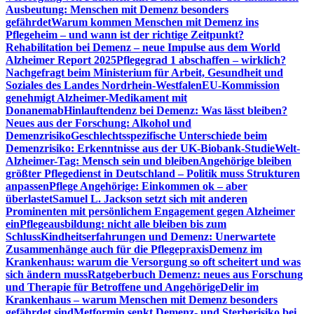
Ausbeutung: Menschen mit Demenz besonders
gefährdet
Warum kommen Menschen mit Demenz ins
Pflegeheim – und wann ist der richtige Zeitpunkt?
Rehabilitation bei Demenz – neue Impulse aus dem World
Alzheimer Report 2025
Pflegegrad 1 abschaffen – wirklich?
Nachgefragt beim Ministerium für Arbeit, Gesundheit und
Soziales des Landes Nordrhein-Westfalen
EU-Kommission
genehmigt Alzheimer-Medikament mit
Donanemab
Hinlauftendenz bei Demenz: Was lässt bleiben?
Neues aus der Forschung: Alkohol und
Demenzrisiko
Geschlechtsspezifische Unterschiede beim
Demenzrisiko: Erkenntnisse aus der UK-Biobank-Studie
Welt-
Alzheimer-Tag: Mensch sein und bleiben
Angehörige bleiben
größter Pflegedienst in Deutschland – Politik muss Strukturen
anpassen
Pflege Angehörige: Einkommen ok – aber
überlastet
Samuel L. Jackson setzt sich mit anderen
Prominenten mit persönlichem Engagement gegen Alzheimer
ein
Pflegeausbildung: nicht alle bleiben bis zum
Schluss
Kindheitserfahrungen und Demenz: Unerwartete
Zusammenhänge auch für die Pflegepraxis
Demenz im
Krankenhaus: warum die Versorgung so oft scheitert und was
sich ändern muss
Ratgeberbuch Demenz: neues aus Forschung
und Therapie für Betroffene und Angehörige
Delir im
Krankenhaus – warum Menschen mit Demenz besonders
gefährdet sind
Metformin senkt Demenz- und Sterberisiko bei