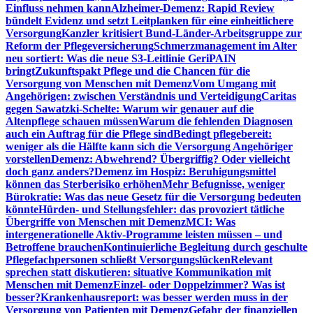
Einfluss nehmen kann
Alzheimer-Demenz: Rapid Review
bündelt Evidenz und setzt Leitplanken für eine einheitlichere
Versorgung
Kanzler kritisiert Bund-Länder-Arbeitsgruppe zur
Reform der Pflegeversicherung
Schmerzmanagement im Alter
neu sortiert: Was die neue S3-Leitlinie GeriPAIN
bringt
Zukunftspakt Pflege und die Chancen für die
Versorgung von Menschen mit Demenz
Vom Umgang mit
Angehörigen: zwischen Verständnis und Verteidigung
Caritas
gegen Sawatzki-Schelte: Warum wir genauer auf die
Altenpflege schauen müssen
Warum die fehlenden Diagnosen
auch ein Auftrag für die Pflege sind
Bedingt pflegebereit:
weniger als die Hälfte kann sich die Versorgung Angehöriger
vorstellen
Demenz: Abwehrend? Übergriffig? Oder vielleicht
doch ganz anders?
Demenz im Hospiz: Beruhigungsmittel
können das Sterberisiko erhöhen
Mehr Befugnisse, weniger
Bürokratie: Was das neue Gesetz für die Versorgung bedeuten
könnte
Hürden- und Stellungsfehler: das provoziert tätliche
Übergriffe von Menschen mit Demenz
MCI: Was
intergenerationelle Aktiv-Programme leisten müssen – und
Betroffene brauchen
Kontinuierliche Begleitung durch geschulte
Pflegefachpersonen schließt Versorgungslücken
Relevant
sprechen statt diskutieren: situative Kommunikation mit
Menschen mit Demenz
Einzel- oder Doppelzimmer? Was ist
besser?
Krankenhausreport: was besser werden muss in der
Versorgung von Patienten mit Demenz
Gefahr der finanziellen