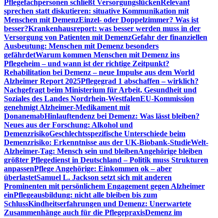
Pflegefachpersonen schließt Versorgungslücken
Relevant
sprechen statt diskutieren: situative Kommunikation mit
Menschen mit Demenz
Einzel- oder Doppelzimmer? Was ist
besser?
Krankenhausreport: was besser werden muss in der
Versorgung von Patienten mit Demenz
Gefahr der finanziellen
Ausbeutung: Menschen mit Demenz besonders
gefährdet
Warum kommen Menschen mit Demenz ins
Pflegeheim – und wann ist der richtige Zeitpunkt?
Rehabilitation bei Demenz – neue Impulse aus dem World
Alzheimer Report 2025
Pflegegrad 1 abschaffen – wirklich?
Nachgefragt beim Ministerium für Arbeit, Gesundheit und
Soziales des Landes Nordrhein-Westfalen
EU-Kommission
genehmigt Alzheimer-Medikament mit
Donanemab
Hinlauftendenz bei Demenz: Was lässt bleiben?
Neues aus der Forschung: Alkohol und
Demenzrisiko
Geschlechtsspezifische Unterschiede beim
Demenzrisiko: Erkenntnisse aus der UK-Biobank-Studie
Welt-
Alzheimer-Tag: Mensch sein und bleiben
Angehörige bleiben
größter Pflegedienst in Deutschland – Politik muss Strukturen
anpassen
Pflege Angehörige: Einkommen ok – aber
überlastet
Samuel L. Jackson setzt sich mit anderen
Prominenten mit persönlichem Engagement gegen Alzheimer
ein
Pflegeausbildung: nicht alle bleiben bis zum
Schluss
Kindheitserfahrungen und Demenz: Unerwartete
Zusammenhänge auch für die Pflegepraxis
Demenz im