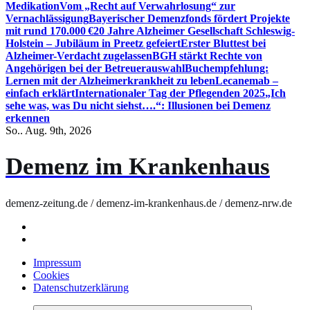
Medikation
Vom „Recht auf Verwahrlosung“ zur
Vernachlässigung
Bayerischer Demenzfonds fördert Projekte
mit rund 170.000 €
20 Jahre Alzheimer Gesellschaft Schleswig-
Holstein – Jubiläum in Preetz gefeiert
Erster Bluttest bei
Alzheimer-Verdacht zugelassen
BGH stärkt Rechte von
Angehörigen bei der Betreuerauswahl
Buchempfehlung:
Lernen mit der Alzheimerkrankheit zu leben
Lecanemab –
einfach erklärt
Internationaler Tag der Pflegenden 2025
„Ich
sehe was, was Du nicht siehst….“: Illusionen bei Demenz
erkennen
So.. Aug. 9th, 2026
Demenz im Krankenhaus
demenz-zeitung.de / demenz-im-krankenhaus.de / demenz-nrw.de
Impressum
Cookies
Datenschutzerklärung