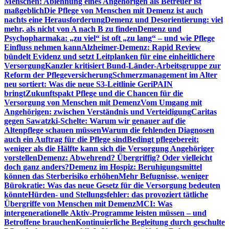
Menschen: Ablehnung eines Angehörigen als Betreuer ist
maßgeblich
Die Pflege von Menschen mit Demenz ist auch
nachts eine Herausforderung
Demenz und Desorientierung: viel
mehr, als nicht von A nach B zu finden
Demenz und
Psychopharmaka: „zu viel“ ist oft „zu lang“ – und wie Pflege
Einfluss nehmen kann
Alzheimer-Demenz: Rapid Review
bündelt Evidenz und setzt Leitplanken für eine einheitlichere
Versorgung
Kanzler kritisiert Bund-Länder-Arbeitsgruppe zur
Reform der Pflegeversicherung
Schmerzmanagement im Alter
neu sortiert: Was die neue S3-Leitlinie GeriPAIN
bringt
Zukunftspakt Pflege und die Chancen für die
Versorgung von Menschen mit Demenz
Vom Umgang mit
Angehörigen: zwischen Verständnis und Verteidigung
Caritas
gegen Sawatzki-Schelte: Warum wir genauer auf die
Altenpflege schauen müssen
Warum die fehlenden Diagnosen
auch ein Auftrag für die Pflege sind
Bedingt pflegebereit:
weniger als die Hälfte kann sich die Versorgung Angehöriger
vorstellen
Demenz: Abwehrend? Übergriffig? Oder vielleicht
doch ganz anders?
Demenz im Hospiz: Beruhigungsmittel
können das Sterberisiko erhöhen
Mehr Befugnisse, weniger
Bürokratie: Was das neue Gesetz für die Versorgung bedeuten
könnte
Hürden- und Stellungsfehler: das provoziert tätliche
Übergriffe von Menschen mit Demenz
MCI: Was
intergenerationelle Aktiv-Programme leisten müssen – und
Betroffene brauchen
Kontinuierliche Begleitung durch geschulte