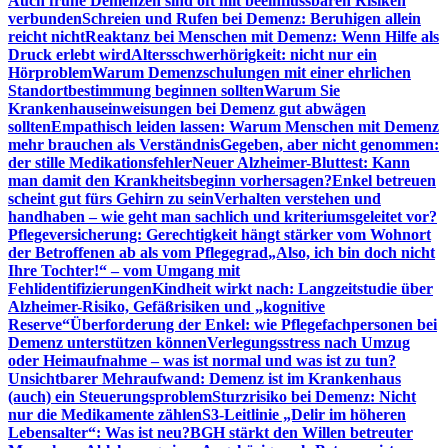
Auch frühe Demenzen sind oft mit beeinflussbaren Risiken
verbunden
Schreien und Rufen bei Demenz: Beruhigen allein
reicht nicht
Reaktanz bei Menschen mit Demenz: Wenn Hilfe als
Druck erlebt wird
Altersschwerhörigkeit: nicht nur ein
Hörproblem
Warum Demenzschulungen mit einer ehrlichen
Standortbestimmung beginnen sollten
Warum Sie
Krankenhauseinweisungen bei Demenz gut abwägen
sollten
Empathisch leiden lassen: Warum Menschen mit Demenz
mehr brauchen als Verständnis
Gegeben, aber nicht genommen:
der stille Medikationsfehler
Neuer Alzheimer-Bluttest: Kann
man damit den Krankheitsbeginn vorhersagen?
Enkel betreuen
scheint gut fürs Gehirn zu sein
Verhalten verstehen und
handhaben – wie geht man sachlich und kriteriumsgeleitet vor?
Pflegeversicherung: Gerechtigkeit hängt stärker vom Wohnort
der Betroffenen ab als vom Pflegegrad
„Also, ich bin doch nicht
Ihre Tochter!“ – vom Umgang mit
Fehlidentifizierungen
Kindheit wirkt nach: Langzeitstudie über
Alzheimer-Risiko, Gefäßrisiken und „kognitive
Reserve“
Überforderung der Enkel: wie Pflegefachpersonen bei
Demenz unterstützen können
Verlegungsstress nach Umzug
oder Heimaufnahme – was ist normal und was ist zu tun?
Unsichtbarer Mehraufwand: Demenz ist im Krankenhaus
(auch) ein Steuerungsproblem
Sturzrisiko bei Demenz: Nicht
nur die Medikamente zählen
S3-Leitlinie „Delir im höheren
Lebensalter“: Was ist neu?
BGH stärkt den Willen betreuter