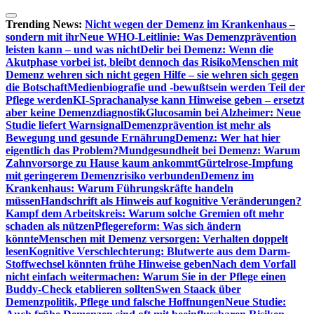
Zum
Inhalt
Trending News:
Nicht wegen der Demenz im Krankenhaus –
springen
sondern mit ihr
Neue WHO-Leitlinie: Was Demenzprävention
leisten kann – und was nicht
Delir bei Demenz: Wenn die
Akutphase vorbei ist, bleibt dennoch das Risiko
Menschen mit
Demenz wehren sich nicht gegen Hilfe – sie wehren sich gegen
die Botschaft
Medienbiografie und -bewußtsein werden Teil der
Pflege werden
KI-Sprachanalyse kann Hinweise geben – ersetzt
aber keine Demenzdiagnostik
Glucosamin bei Alzheimer: Neue
Studie liefert Warnsignal
Demenzprävention ist mehr als
Bewegung und gesunde Ernährung
Demenz: Wer hat hier
eigentlich das Problem?
Mundgesundheit bei Demenz: Warum
Zahnvorsorge zu Hause kaum ankommt
Gürtelrose-Impfung
mit geringerem Demenzrisiko verbunden
Demenz im
Krankenhaus: Warum Führungskräfte handeln
müssen
Handschrift als Hinweis auf kognitive Veränderungen?
Kampf dem Arbeitskreis: Warum solche Gremien oft mehr
schaden als nützen
Pflegereform: Was sich ändern
könnte
Menschen mit Demenz versorgen: Verhalten doppelt
lesen
Kognitive Verschlechterung: Blutwerte aus dem Darm-
Stoffwechsel könnten frühe Hinweise geben
Nach dem Vorfall
nicht einfach weitermachen: Warum Sie in der Pflege einen
Buddy-Check etablieren sollten
Swen Staack über
Demenzpolitik, Pflege und falsche Hoffnungen
Neue Studie: