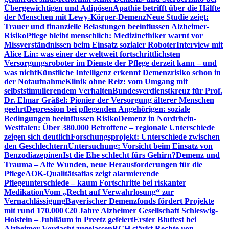
Übergewichtigen und Adipösen
Apathie betrifft über die Hälfte
der Menschen mit Lewy-Körper-Demenz
Neue Studie zeigt:
Trauer und finanzielle Belastungen beeinflussen Alzheimer-
Risiko
Pflege bleibt menschlich: Medizinethiker warnt vor
Missverständnissen beim Einsatz sozialer Roboter
Interview mit
Alice Lin: was einer der weltweit fortschrittlichsten
Versorgungsroboter im Dienste der Pflege derzeit kann – und
was nicht
Künstliche Intelligenz erkennt Demenzrisiko schon in
der Notaufnahme
Klinik ohne Reiz: vom Umgang mit
selbststimulierendem Verhalten
Bundesverdienstkreuz für Prof.
Dr. Elmar Gräßel: Pionier der Versorgung älterer Menschen
geehrt
Depression bei pflegenden Angehörigen: soziale
Bedingungen beeinflussen Risiko
Demenz in Nordrhein-
Westfalen: Über 380.000 Betroffene – regionale Unterschiede
zeigen sich deutlich
Forschungsprojekt: Unterschiede zwischen
den Geschlechtern
Untersuchung: Vorsicht beim Einsatz von
Benzodiazepinen
Ist die Ehe schlecht fürs Gehirn?
Demenz und
Trauma – Alte Wunden, neue Herausforderungen für die
Pflege
AOK-Qualitätsatlas zeigt alarmierende
Pflegeunterschiede – kaum Fortschritte bei riskanter
Medikation
Vom „Recht auf Verwahrlosung“ zur
Vernachlässigung
Bayerischer Demenzfonds fördert Projekte
mit rund 170.000 €
20 Jahre Alzheimer Gesellschaft Schleswig-
Holstein – Jubiläum in Preetz gefeiert
Erster Bluttest bei
Alzheimer-Verdacht zugelassen
BGH stärkt Rechte von