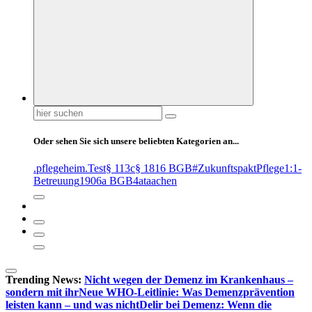
Suchen
nach:
Oder sehen Sie sich unsere beliebten Kategorien an...
.pflegeheim
.Test
§ 113c
§ 1816 BGB
#ZukunftspaktPflege
1:1-
Betreuung
1906a BGB
4at
aachen
Trending News:
Nicht wegen der Demenz im Krankenhaus –
sondern mit ihr
Neue WHO-Leitlinie: Was Demenzprävention
leisten kann – und was nicht
Delir bei Demenz: Wenn die