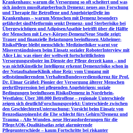
Krankenhaus: warum die Versorgung so oft scheitert und was
sich ändern muss
Ratgeberbuch Demenz: neues aus Forschung
und Therapie für Betroffene und Angehörige
Delir im
Krankenhaus – warum Menschen mit Demenz besonders
gefährdet sind
Metformin senkt Demenz- und Sterberisiko bei
Übergewichtigen und Adipösen
Apathie betrifft über die Hälfte
der Menschen mit Lewy-Körper-Demenz
Neue Studie zeigt:
Trauer und finanzielle Belastungen beeinflussen Alzheimer-
Risiko
Pflege bleibt menschlich: Medizinethiker warnt vor
Missverständnissen beim Einsatz sozialer Roboter
Interview mit
Alice Lin: was einer der weltweit fortschrittlichsten
Versorgungsroboter im Dienste der Pflege derzeit kann – und
was nicht
Künstliche Intelligenz erkennt Demenzrisiko schon in
der Notaufnahme
Klinik ohne Reiz: vom Umgang mit
selbststimulierendem Verhalten
Bundesverdienstkreuz für Prof.
Dr. Elmar Gräßel: Pionier der Versorgung älterer Menschen
geehrt
Depression bei pflegenden Angehörigen: soziale
Bedingungen beeinflussen Risiko
Demenz in Nordrhein-
Westfalen: Über 380.000 Betroffene – regionale Unterschiede
zeigen sich deutlich
Forschungsprojekt: Unterschiede zwischen
den Geschlechtern
Untersuchung: Vorsicht beim Einsatz von
Benzodiazepinen
Ist die Ehe schlecht fürs Gehirn?
Demenz und
Trauma – Alte Wunden, neue Herausforderungen für die
Pflege
AOK-Qualitätsatlas zeigt alarmierende
Pflegeunterschiede – kaum Fortschritte bei riskanter