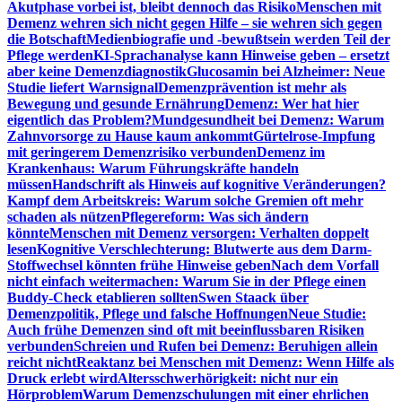
Akutphase vorbei ist, bleibt dennoch das Risiko
Menschen mit
Demenz wehren sich nicht gegen Hilfe – sie wehren sich gegen
die Botschaft
Medienbiografie und -bewußtsein werden Teil der
Pflege werden
KI-Sprachanalyse kann Hinweise geben – ersetzt
aber keine Demenzdiagnostik
Glucosamin bei Alzheimer: Neue
Studie liefert Warnsignal
Demenzprävention ist mehr als
Bewegung und gesunde Ernährung
Demenz: Wer hat hier
eigentlich das Problem?
Mundgesundheit bei Demenz: Warum
Zahnvorsorge zu Hause kaum ankommt
Gürtelrose-Impfung
mit geringerem Demenzrisiko verbunden
Demenz im
Krankenhaus: Warum Führungskräfte handeln
müssen
Handschrift als Hinweis auf kognitive Veränderungen?
Kampf dem Arbeitskreis: Warum solche Gremien oft mehr
schaden als nützen
Pflegereform: Was sich ändern
könnte
Menschen mit Demenz versorgen: Verhalten doppelt
lesen
Kognitive Verschlechterung: Blutwerte aus dem Darm-
Stoffwechsel könnten frühe Hinweise geben
Nach dem Vorfall
nicht einfach weitermachen: Warum Sie in der Pflege einen
Buddy-Check etablieren sollten
Swen Staack über
Demenzpolitik, Pflege und falsche Hoffnungen
Neue Studie:
Auch frühe Demenzen sind oft mit beeinflussbaren Risiken
verbunden
Schreien und Rufen bei Demenz: Beruhigen allein
reicht nicht
Reaktanz bei Menschen mit Demenz: Wenn Hilfe als
Druck erlebt wird
Altersschwerhörigkeit: nicht nur ein
Hörproblem
Warum Demenzschulungen mit einer ehrlichen