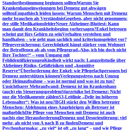
Standortbestimmung beginnen sollten
Warum Sie
Krankenhauseinweisungen bei Demenz gut abwägen
sollten
Empathisch leiden lassen: Warum Menschen mit Demenz
mehr brauchen als Verständnis
Gegeben, aber nicht genommen:
der stille Medikationsfehler
Neuer Alzheimer-Bluttest: Kann
man damit den Krankheitsbeginn vorhersagen?
Enkel betreuen
scheint gut fürs Gehirn zu sein
Verhalten verstehen und
handhaben – wie geht man sachlich und kriteriumsgeleitet vor?
Pflegeversicherung: Gerechtigkeit hängt stärker vom Wohnort
der Betroffenen ab als vom Pflegegrad
„Also, ich bin doch nicht
Ihre Tochter!“ – vom Umgang mit
Fehlidentifizierungen
Kindheit wirkt nach: Langzeitstudie über
Alzheimer-Risiko, Gefäßrisiken und „kognitive
Reserve“
Überforderung der Enkel: wie Pflegefachpersonen bei
Demenz unterstützen können
Verlegungsstress nach Umzug
oder Heimaufnahme – was ist normal und was ist zu tun?
Unsichtbarer Mehraufwand: Demenz ist im Krankenhaus
(auch) ein Steuerungsproblem
Sturzrisiko bei Demenz: Nicht
nur die Medikamente zählen
S3-Leitlinie „Delir im höheren
Lebensalter“: Was ist neu?
BGH stärkt den Willen betreuter
Menschen: Ablehnung eines Angehörigen als Betreuer ist
maßgeblich
Die Pflege von Menschen mit Demenz ist auch
nachts eine Herausforderung
Demenz und Desorientierung: viel
mehr, als nicht von A nach B zu finden
Demenz und
Psychopharmaka: „zu viel“ ist oft „zu lang“ – und wie Pflege