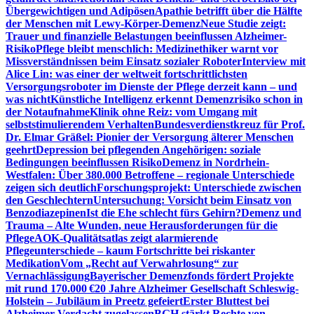
Übergewichtigen und Adipösen
Apathie betrifft über die Hälfte
der Menschen mit Lewy-Körper-Demenz
Neue Studie zeigt:
Trauer und finanzielle Belastungen beeinflussen Alzheimer-
Risiko
Pflege bleibt menschlich: Medizinethiker warnt vor
Missverständnissen beim Einsatz sozialer Roboter
Interview mit
Alice Lin: was einer der weltweit fortschrittlichsten
Versorgungsroboter im Dienste der Pflege derzeit kann – und
was nicht
Künstliche Intelligenz erkennt Demenzrisiko schon in
der Notaufnahme
Klinik ohne Reiz: vom Umgang mit
selbststimulierendem Verhalten
Bundesverdienstkreuz für Prof.
Dr. Elmar Gräßel: Pionier der Versorgung älterer Menschen
geehrt
Depression bei pflegenden Angehörigen: soziale
Bedingungen beeinflussen Risiko
Demenz in Nordrhein-
Westfalen: Über 380.000 Betroffene – regionale Unterschiede
zeigen sich deutlich
Forschungsprojekt: Unterschiede zwischen
den Geschlechtern
Untersuchung: Vorsicht beim Einsatz von
Benzodiazepinen
Ist die Ehe schlecht fürs Gehirn?
Demenz und
Trauma – Alte Wunden, neue Herausforderungen für die
Pflege
AOK-Qualitätsatlas zeigt alarmierende
Pflegeunterschiede – kaum Fortschritte bei riskanter
Medikation
Vom „Recht auf Verwahrlosung“ zur
Vernachlässigung
Bayerischer Demenzfonds fördert Projekte
mit rund 170.000 €
20 Jahre Alzheimer Gesellschaft Schleswig-
Holstein – Jubiläum in Preetz gefeiert
Erster Bluttest bei
Alzheimer-Verdacht zugelassen
BGH stärkt Rechte von