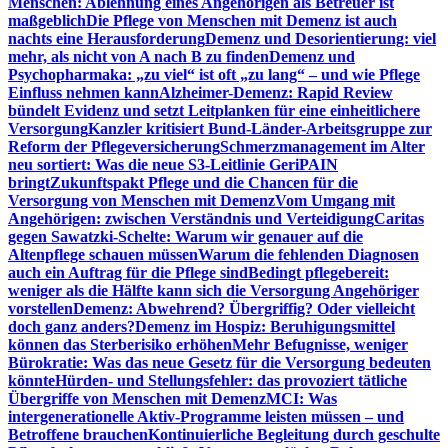
Menschen: Ablehnung eines Angehörigen als Betreuer ist
maßgeblich
Die Pflege von Menschen mit Demenz ist auch
nachts eine Herausforderung
Demenz und Desorientierung: viel
mehr, als nicht von A nach B zu finden
Demenz und
Psychopharmaka: „zu viel“ ist oft „zu lang“ – und wie Pflege
Einfluss nehmen kann
Alzheimer-Demenz: Rapid Review
bündelt Evidenz und setzt Leitplanken für eine einheitlichere
Versorgung
Kanzler kritisiert Bund-Länder-Arbeitsgruppe zur
Reform der Pflegeversicherung
Schmerzmanagement im Alter
neu sortiert: Was die neue S3-Leitlinie GeriPAIN
bringt
Zukunftspakt Pflege und die Chancen für die
Versorgung von Menschen mit Demenz
Vom Umgang mit
Angehörigen: zwischen Verständnis und Verteidigung
Caritas
gegen Sawatzki-Schelte: Warum wir genauer auf die
Altenpflege schauen müssen
Warum die fehlenden Diagnosen
auch ein Auftrag für die Pflege sind
Bedingt pflegebereit:
weniger als die Hälfte kann sich die Versorgung Angehöriger
vorstellen
Demenz: Abwehrend? Übergriffig? Oder vielleicht
doch ganz anders?
Demenz im Hospiz: Beruhigungsmittel
können das Sterberisiko erhöhen
Mehr Befugnisse, weniger
Bürokratie: Was das neue Gesetz für die Versorgung bedeuten
könnte
Hürden- und Stellungsfehler: das provoziert tätliche
Übergriffe von Menschen mit Demenz
MCI: Was
intergenerationelle Aktiv-Programme leisten müssen – und
Betroffene brauchen
Kontinuierliche Begleitung durch geschulte