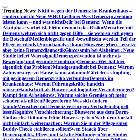
Zum
Inhalt
Trending News:
Nicht wegen der Demenz im Krankenhaus –
springen
sondern mit ihr
Neue WHO-Leitlinie: Was Demenzprävention
leisten kann – und was nicht
Delir bei Demenz: Wenn die
Akutphase vorbei ist, bleibt dennoch das Risiko
Menschen mit
Demenz wehren sich nicht gegen Hilfe – sie wehren sich gegen
die Botschaft
Medienbiografie und -bewußtsein werden Teil der
Pflege werden
KI-Sprachanalyse kann Hinweise geben – ersetzt
aber keine Demenzdiagnostik
Glucosamin bei Alzheimer: Neue
Studie liefert Warnsignal
Demenzprävention ist mehr als
Bewegung und gesunde Ernährung
Demenz: Wer hat hier
eigentlich das Problem?
Mundgesundheit bei Demenz: Warum
Zahnvorsorge zu Hause kaum ankommt
Gürtelrose-Impfung
mit geringerem Demenzrisiko verbunden
Demenz im
Krankenhaus: Warum Führungskräfte handeln
müssen
Handschrift als Hinweis auf kognitive Veränderungen?
Kampf dem Arbeitskreis: Warum solche Gremien oft mehr
schaden als nützen
Pflegereform: Was sich ändern
könnte
Menschen mit Demenz versorgen: Verhalten doppelt
lesen
Kognitive Verschlechterung: Blutwerte aus dem Darm-
Stoffwechsel könnten frühe Hinweise geben
Nach dem Vorfall
nicht einfach weitermachen: Warum Sie in der Pflege einen
Buddy-Check etablieren sollten
Swen Staack über
Demenzpolitik, Pflege und falsche Hoffnungen
Neue Studie: