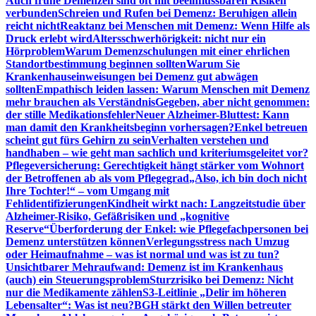
Auch frühe Demenzen sind oft mit beeinflussbaren Risiken
verbunden
Schreien und Rufen bei Demenz: Beruhigen allein
reicht nicht
Reaktanz bei Menschen mit Demenz: Wenn Hilfe als
Druck erlebt wird
Altersschwerhörigkeit: nicht nur ein
Hörproblem
Warum Demenzschulungen mit einer ehrlichen
Standortbestimmung beginnen sollten
Warum Sie
Krankenhauseinweisungen bei Demenz gut abwägen
sollten
Empathisch leiden lassen: Warum Menschen mit Demenz
mehr brauchen als Verständnis
Gegeben, aber nicht genommen:
der stille Medikationsfehler
Neuer Alzheimer-Bluttest: Kann
man damit den Krankheitsbeginn vorhersagen?
Enkel betreuen
scheint gut fürs Gehirn zu sein
Verhalten verstehen und
handhaben – wie geht man sachlich und kriteriumsgeleitet vor?
Pflegeversicherung: Gerechtigkeit hängt stärker vom Wohnort
der Betroffenen ab als vom Pflegegrad
„Also, ich bin doch nicht
Ihre Tochter!“ – vom Umgang mit
Fehlidentifizierungen
Kindheit wirkt nach: Langzeitstudie über
Alzheimer-Risiko, Gefäßrisiken und „kognitive
Reserve“
Überforderung der Enkel: wie Pflegefachpersonen bei
Demenz unterstützen können
Verlegungsstress nach Umzug
oder Heimaufnahme – was ist normal und was ist zu tun?
Unsichtbarer Mehraufwand: Demenz ist im Krankenhaus
(auch) ein Steuerungsproblem
Sturzrisiko bei Demenz: Nicht
nur die Medikamente zählen
S3-Leitlinie „Delir im höheren
Lebensalter“: Was ist neu?
BGH stärkt den Willen betreuter