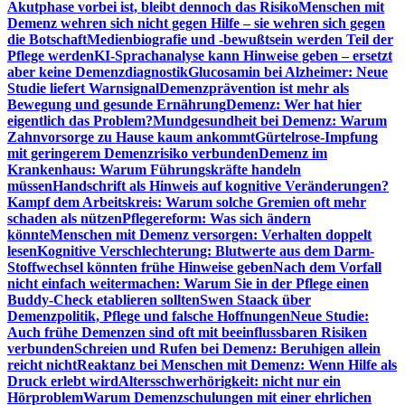
Akutphase vorbei ist, bleibt dennoch das Risiko
Menschen mit
Demenz wehren sich nicht gegen Hilfe – sie wehren sich gegen
die Botschaft
Medienbiografie und -bewußtsein werden Teil der
Pflege werden
KI-Sprachanalyse kann Hinweise geben – ersetzt
aber keine Demenzdiagnostik
Glucosamin bei Alzheimer: Neue
Studie liefert Warnsignal
Demenzprävention ist mehr als
Bewegung und gesunde Ernährung
Demenz: Wer hat hier
eigentlich das Problem?
Mundgesundheit bei Demenz: Warum
Zahnvorsorge zu Hause kaum ankommt
Gürtelrose-Impfung
mit geringerem Demenzrisiko verbunden
Demenz im
Krankenhaus: Warum Führungskräfte handeln
müssen
Handschrift als Hinweis auf kognitive Veränderungen?
Kampf dem Arbeitskreis: Warum solche Gremien oft mehr
schaden als nützen
Pflegereform: Was sich ändern
könnte
Menschen mit Demenz versorgen: Verhalten doppelt
lesen
Kognitive Verschlechterung: Blutwerte aus dem Darm-
Stoffwechsel könnten frühe Hinweise geben
Nach dem Vorfall
nicht einfach weitermachen: Warum Sie in der Pflege einen
Buddy-Check etablieren sollten
Swen Staack über
Demenzpolitik, Pflege und falsche Hoffnungen
Neue Studie:
Auch frühe Demenzen sind oft mit beeinflussbaren Risiken
verbunden
Schreien und Rufen bei Demenz: Beruhigen allein
reicht nicht
Reaktanz bei Menschen mit Demenz: Wenn Hilfe als
Druck erlebt wird
Altersschwerhörigkeit: nicht nur ein
Hörproblem
Warum Demenzschulungen mit einer ehrlichen