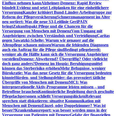
Einfluss nehmen kann
Alzheimer-Demenz: Rapid Review
bündelt Evidenz und setzt Leitplanken für eine einheitlichere
Versorgung
Kanzler kritisiert Bund-Länder-Arbeitsgruppe zur
Reform der Pflegeversicherung
Schmerzmanagement im Alter
neu sortiert: Was die neue S3-Leitlinie GeriPAIN
bringt
Zukunftspakt Pflege und die Chancen für die
Versorgung von Menschen mit Demenz
Vom Umgang mit
Angehörigen: zwischen Verständnis und Verteidigung
Caritas
gegen Sawatzki-Schelte: Warum wir genauer auf die
Altenpflege schauen müssen
Warum die fehlenden Diagnosen
auch ein Auftrag für die Pflege sind
Bedingt pflegebereit:
weniger als die Hälfte kann sich die Versorgung Angehöriger
vorstellen
Demenz: Abwehrend? Übergriffig? Oder vielleicht
doch ganz anders?
Demenz im Hospiz: Beruhigungsmittel
können das Sterberisiko erhöhen
Mehr Befugnisse, weniger
Bürokratie: Was das neue Gesetz für die Versorgung bedeuten
könnte
Hürden- und Stellungsfehler: das provoziert tätliche
Übergriffe von Menschen mit Demenz
MCI: Was
intergenerationelle Aktiv-Programme leisten müssen – und
Betroffene brauchen
Kontinuierliche Begleitung durch geschulte
Pflegefachpersonen schließt Versorgungslücken
Relevant
sprechen statt diskutieren: situative Kommunikation mit
Menschen mit Demenz
Einzel- oder Doppelzimmer? Was ist
besser?
Krankenhausreport: was besser werden muss in der
Versorgung von Patienten mit Demenz
Gefahr der finanziellen