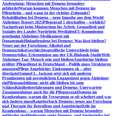
Ausbeutung: Menschen mit Demenz besonders
gefährdet
Warum kommen Menschen mit Demenz ins
Pflegeheim – und wann ist der richtige Zeitpunkt?
Rehabilitation bei Demenz – neue Impulse aus dem World
Alzheimer Report 2025
Pflegegrad 1 abschaffen – wirklich?
Nachgefragt beim Ministerium für Arbeit, Gesundheit und
Soziales des Landes Nordrhein-Westfalen
EU-Kommission
genehmigt Alzheimer-Medikament mit
Donanemab
Hinlauftendenz bei Demenz: Was lässt bleiben?
Neues aus der Forschung: Alkohol und
Demenzrisiko
Geschlechtsspezifische Unterschiede beim
Demenzrisiko: Erkenntnisse aus der UK-Biobank-Studie
Welt-
Alzheimer-Tag: Mensch sein und bleiben
Angehörige bleiben
größter Pflegedienst in Deutschland – Politik muss Strukturen
anpassen
Pflege Angehörige: Einkommen ok – aber
überlastet
Samuel L. Jackson setzt sich mit anderen
Prominenten mit persönlichem Engagement gegen Alzheimer
ein
Pflegeausbildung: nicht alle bleiben bis zum
Schluss
Kindheitserfahrungen und Demenz: Unerwartete
Zusammenhänge auch für die Pflegepraxis
Demenz im
Krankenhaus: warum die Versorgung so oft scheitert und was
sich ändern muss
Ratgeberbuch Demenz: neues aus Forschung
und Therapie für Betroffene und Angehörige
Delir im
Krankenhaus – warum Menschen mit Demenz besonders
gefährdet sind
Metformin senkt Demenz- und Sterberisiko bei