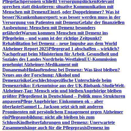
Pflegefachpersonen schließt Versorgungslücken
Relevant
sprechen statt diskutieren: situative Kommunikation mit
Menschen mit Demenz
Einzel- oder Doppelzimmer? Was ist
besser?
Krankenhausreport: was besser werden muss in der
Versorgung von Patienten mit Demenz
Gefahr der finanziellen
Ausbeutung: Menschen mit Demenz besonders
gefährdet
Warum kommen Menschen mit Demenz ins
Pflegeheim – und wann ist der richtige Zeitpunkt?
Rehabilitation bei Demenz – neue Impulse aus dem World
Alzheimer Report 2025
Pflegegrad 1 abschaffen – wirklich?
Nachgefragt beim Ministerium für Arbeit, Gesundheit und
Soziales des Landes Nordrhein-Westfalen
EU-Kommission
genehmigt Alzheimer-Medikament mit
Donanemab
Hinlauftendenz bei Demenz: Was lässt bleiben?
Neues aus der Forschung: Alkohol und
Demenzrisiko
Geschlechtsspezifische Unterschiede beim
Demenzrisiko: Erkenntnisse aus der UK-Biobank-Studie
Welt-
Alzheimer-Tag: Mensch sein und bleiben
Angehörige bleiben
größter Pflegedienst in Deutschland – Politik muss Strukturen
anpassen
Pflege Angehörige: Einkommen ok – aber
überlastet
Samuel L. Jackson setzt sich mit anderen
Prominenten mit persönlichem Engagement gegen Alzheimer
ein
Pflegeausbildung: nicht alle bleiben bis zum
Schluss
Kindheitserfahrungen und Demenz: Unerwartete
Zusammenhänge auch für die Pflegepraxis
Demenz im