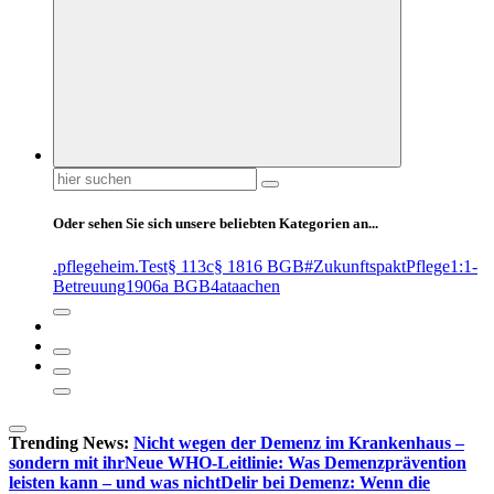
Suchen
nach:
Oder sehen Sie sich unsere beliebten Kategorien an...
.pflegeheim
.Test
§ 113c
§ 1816 BGB
#ZukunftspaktPflege
1:1-
Betreuung
1906a BGB
4at
aachen
Trending News:
Nicht wegen der Demenz im Krankenhaus –
sondern mit ihr
Neue WHO-Leitlinie: Was Demenzprävention
leisten kann – und was nicht
Delir bei Demenz: Wenn die