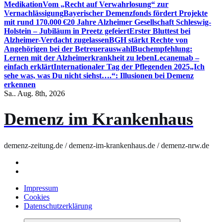
Medikation
Vom „Recht auf Verwahrlosung“ zur
Vernachlässigung
Bayerischer Demenzfonds fördert Projekte
mit rund 170.000 €
20 Jahre Alzheimer Gesellschaft Schleswig-
Holstein – Jubiläum in Preetz gefeiert
Erster Bluttest bei
Alzheimer-Verdacht zugelassen
BGH stärkt Rechte von
Angehörigen bei der Betreuerauswahl
Buchempfehlung:
Lernen mit der Alzheimerkrankheit zu leben
Lecanemab –
einfach erklärt
Internationaler Tag der Pflegenden 2025
„Ich
sehe was, was Du nicht siehst….“: Illusionen bei Demenz
erkennen
Sa.. Aug. 8th, 2026
Demenz im Krankenhaus
demenz-zeitung.de / demenz-im-krankenhaus.de / demenz-nrw.de
Impressum
Cookies
Datenschutzerklärung