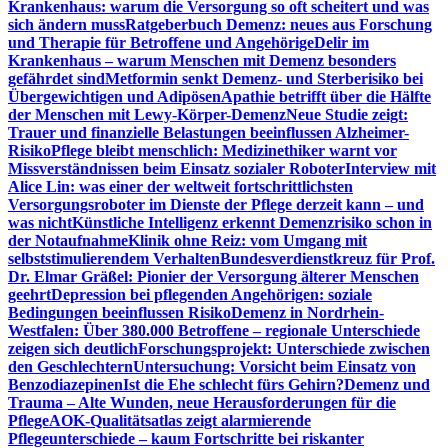
Krankenhaus: warum die Versorgung so oft scheitert und was
sich ändern muss
Ratgeberbuch Demenz: neues aus Forschung
und Therapie für Betroffene und Angehörige
Delir im
Krankenhaus – warum Menschen mit Demenz besonders
gefährdet sind
Metformin senkt Demenz- und Sterberisiko bei
Übergewichtigen und Adipösen
Apathie betrifft über die Hälfte
der Menschen mit Lewy-Körper-Demenz
Neue Studie zeigt:
Trauer und finanzielle Belastungen beeinflussen Alzheimer-
Risiko
Pflege bleibt menschlich: Medizinethiker warnt vor
Missverständnissen beim Einsatz sozialer Roboter
Interview mit
Alice Lin: was einer der weltweit fortschrittlichsten
Versorgungsroboter im Dienste der Pflege derzeit kann – und
was nicht
Künstliche Intelligenz erkennt Demenzrisiko schon in
der Notaufnahme
Klinik ohne Reiz: vom Umgang mit
selbststimulierendem Verhalten
Bundesverdienstkreuz für Prof.
Dr. Elmar Gräßel: Pionier der Versorgung älterer Menschen
geehrt
Depression bei pflegenden Angehörigen: soziale
Bedingungen beeinflussen Risiko
Demenz in Nordrhein-
Westfalen: Über 380.000 Betroffene – regionale Unterschiede
zeigen sich deutlich
Forschungsprojekt: Unterschiede zwischen
den Geschlechtern
Untersuchung: Vorsicht beim Einsatz von
Benzodiazepinen
Ist die Ehe schlecht fürs Gehirn?
Demenz und
Trauma – Alte Wunden, neue Herausforderungen für die
Pflege
AOK-Qualitätsatlas zeigt alarmierende
Pflegeunterschiede – kaum Fortschritte bei riskanter