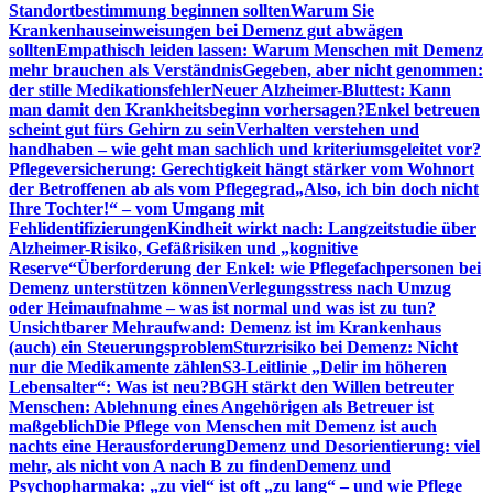
Standortbestimmung beginnen sollten
Warum Sie
Krankenhauseinweisungen bei Demenz gut abwägen
sollten
Empathisch leiden lassen: Warum Menschen mit Demenz
mehr brauchen als Verständnis
Gegeben, aber nicht genommen:
der stille Medikationsfehler
Neuer Alzheimer-Bluttest: Kann
man damit den Krankheitsbeginn vorhersagen?
Enkel betreuen
scheint gut fürs Gehirn zu sein
Verhalten verstehen und
handhaben – wie geht man sachlich und kriteriumsgeleitet vor?
Pflegeversicherung: Gerechtigkeit hängt stärker vom Wohnort
der Betroffenen ab als vom Pflegegrad
„Also, ich bin doch nicht
Ihre Tochter!“ – vom Umgang mit
Fehlidentifizierungen
Kindheit wirkt nach: Langzeitstudie über
Alzheimer-Risiko, Gefäßrisiken und „kognitive
Reserve“
Überforderung der Enkel: wie Pflegefachpersonen bei
Demenz unterstützen können
Verlegungsstress nach Umzug
oder Heimaufnahme – was ist normal und was ist zu tun?
Unsichtbarer Mehraufwand: Demenz ist im Krankenhaus
(auch) ein Steuerungsproblem
Sturzrisiko bei Demenz: Nicht
nur die Medikamente zählen
S3-Leitlinie „Delir im höheren
Lebensalter“: Was ist neu?
BGH stärkt den Willen betreuter
Menschen: Ablehnung eines Angehörigen als Betreuer ist
maßgeblich
Die Pflege von Menschen mit Demenz ist auch
nachts eine Herausforderung
Demenz und Desorientierung: viel
mehr, als nicht von A nach B zu finden
Demenz und
Psychopharmaka: „zu viel“ ist oft „zu lang“ – und wie Pflege