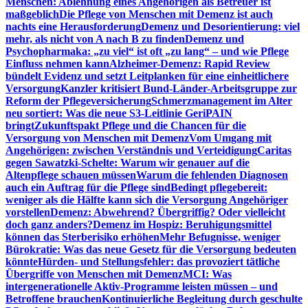
Menschen: Ablehnung eines Angehörigen als Betreuer ist
maßgeblich
Die Pflege von Menschen mit Demenz ist auch
nachts eine Herausforderung
Demenz und Desorientierung: viel
mehr, als nicht von A nach B zu finden
Demenz und
Psychopharmaka: „zu viel“ ist oft „zu lang“ – und wie Pflege
Einfluss nehmen kann
Alzheimer-Demenz: Rapid Review
bündelt Evidenz und setzt Leitplanken für eine einheitlichere
Versorgung
Kanzler kritisiert Bund-Länder-Arbeitsgruppe zur
Reform der Pflegeversicherung
Schmerzmanagement im Alter
neu sortiert: Was die neue S3-Leitlinie GeriPAIN
bringt
Zukunftspakt Pflege und die Chancen für die
Versorgung von Menschen mit Demenz
Vom Umgang mit
Angehörigen: zwischen Verständnis und Verteidigung
Caritas
gegen Sawatzki-Schelte: Warum wir genauer auf die
Altenpflege schauen müssen
Warum die fehlenden Diagnosen
auch ein Auftrag für die Pflege sind
Bedingt pflegebereit:
weniger als die Hälfte kann sich die Versorgung Angehöriger
vorstellen
Demenz: Abwehrend? Übergriffig? Oder vielleicht
doch ganz anders?
Demenz im Hospiz: Beruhigungsmittel
können das Sterberisiko erhöhen
Mehr Befugnisse, weniger
Bürokratie: Was das neue Gesetz für die Versorgung bedeuten
könnte
Hürden- und Stellungsfehler: das provoziert tätliche
Übergriffe von Menschen mit Demenz
MCI: Was
intergenerationelle Aktiv-Programme leisten müssen – und
Betroffene brauchen
Kontinuierliche Begleitung durch geschulte