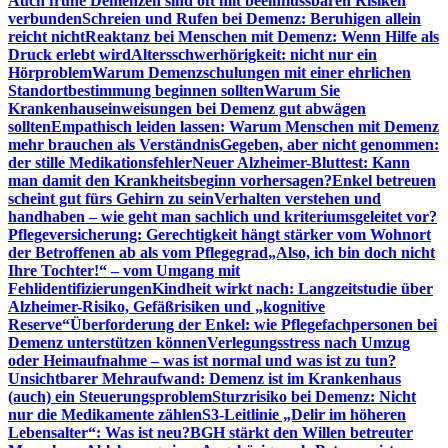
Auch frühe Demenzen sind oft mit beeinflussbaren Risiken
verbunden
Schreien und Rufen bei Demenz: Beruhigen allein
reicht nicht
Reaktanz bei Menschen mit Demenz: Wenn Hilfe als
Druck erlebt wird
Altersschwerhörigkeit: nicht nur ein
Hörproblem
Warum Demenzschulungen mit einer ehrlichen
Standortbestimmung beginnen sollten
Warum Sie
Krankenhauseinweisungen bei Demenz gut abwägen
sollten
Empathisch leiden lassen: Warum Menschen mit Demenz
mehr brauchen als Verständnis
Gegeben, aber nicht genommen:
der stille Medikationsfehler
Neuer Alzheimer-Bluttest: Kann
man damit den Krankheitsbeginn vorhersagen?
Enkel betreuen
scheint gut fürs Gehirn zu sein
Verhalten verstehen und
handhaben – wie geht man sachlich und kriteriumsgeleitet vor?
Pflegeversicherung: Gerechtigkeit hängt stärker vom Wohnort
der Betroffenen ab als vom Pflegegrad
„Also, ich bin doch nicht
Ihre Tochter!“ – vom Umgang mit
Fehlidentifizierungen
Kindheit wirkt nach: Langzeitstudie über
Alzheimer-Risiko, Gefäßrisiken und „kognitive
Reserve“
Überforderung der Enkel: wie Pflegefachpersonen bei
Demenz unterstützen können
Verlegungsstress nach Umzug
oder Heimaufnahme – was ist normal und was ist zu tun?
Unsichtbarer Mehraufwand: Demenz ist im Krankenhaus
(auch) ein Steuerungsproblem
Sturzrisiko bei Demenz: Nicht
nur die Medikamente zählen
S3-Leitlinie „Delir im höheren
Lebensalter“: Was ist neu?
BGH stärkt den Willen betreuter