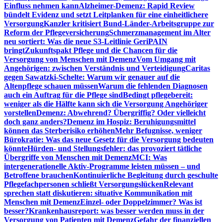
Einfluss nehmen kann
Alzheimer-Demenz: Rapid Review
bündelt Evidenz und setzt Leitplanken für eine einheitlichere
Versorgung
Kanzler kritisiert Bund-Länder-Arbeitsgruppe zur
Reform der Pflegeversicherung
Schmerzmanagement im Alter
neu sortiert: Was die neue S3-Leitlinie GeriPAIN
bringt
Zukunftspakt Pflege und die Chancen für die
Versorgung von Menschen mit Demenz
Vom Umgang mit
Angehörigen: zwischen Verständnis und Verteidigung
Caritas
gegen Sawatzki-Schelte: Warum wir genauer auf die
Altenpflege schauen müssen
Warum die fehlenden Diagnosen
auch ein Auftrag für die Pflege sind
Bedingt pflegebereit:
weniger als die Hälfte kann sich die Versorgung Angehöriger
vorstellen
Demenz: Abwehrend? Übergriffig? Oder vielleicht
doch ganz anders?
Demenz im Hospiz: Beruhigungsmittel
können das Sterberisiko erhöhen
Mehr Befugnisse, weniger
Bürokratie: Was das neue Gesetz für die Versorgung bedeuten
könnte
Hürden- und Stellungsfehler: das provoziert tätliche
Übergriffe von Menschen mit Demenz
MCI: Was
intergenerationelle Aktiv-Programme leisten müssen – und
Betroffene brauchen
Kontinuierliche Begleitung durch geschulte
Pflegefachpersonen schließt Versorgungslücken
Relevant
sprechen statt diskutieren: situative Kommunikation mit
Menschen mit Demenz
Einzel- oder Doppelzimmer? Was ist
besser?
Krankenhausreport: was besser werden muss in der
Versorgung von Patienten mit Demenz
Gefahr der finanziellen