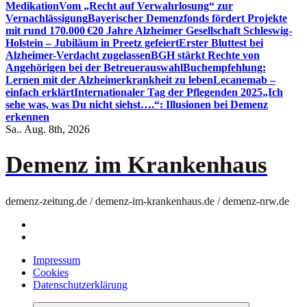
Medikation
Vom „Recht auf Verwahrlosung“ zur
Vernachlässigung
Bayerischer Demenzfonds fördert Projekte
mit rund 170.000 €
20 Jahre Alzheimer Gesellschaft Schleswig-
Holstein – Jubiläum in Preetz gefeiert
Erster Bluttest bei
Alzheimer-Verdacht zugelassen
BGH stärkt Rechte von
Angehörigen bei der Betreuerauswahl
Buchempfehlung:
Lernen mit der Alzheimerkrankheit zu leben
Lecanemab –
einfach erklärt
Internationaler Tag der Pflegenden 2025
„Ich
sehe was, was Du nicht siehst….“: Illusionen bei Demenz
erkennen
Sa.. Aug. 8th, 2026
Demenz im Krankenhaus
demenz-zeitung.de / demenz-im-krankenhaus.de / demenz-nrw.de
Impressum
Cookies
Datenschutzerklärung