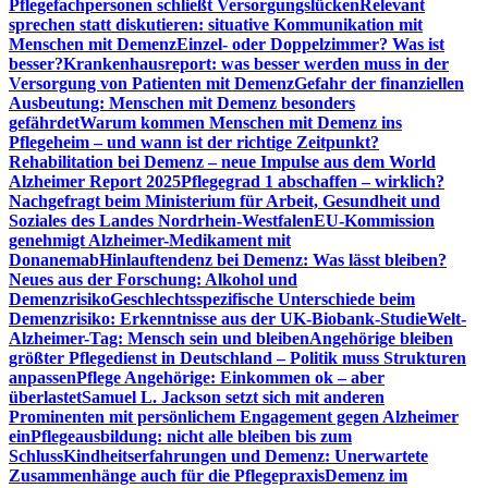
Pflegefachpersonen schließt Versorgungslücken
Relevant
sprechen statt diskutieren: situative Kommunikation mit
Menschen mit Demenz
Einzel- oder Doppelzimmer? Was ist
besser?
Krankenhausreport: was besser werden muss in der
Versorgung von Patienten mit Demenz
Gefahr der finanziellen
Ausbeutung: Menschen mit Demenz besonders
gefährdet
Warum kommen Menschen mit Demenz ins
Pflegeheim – und wann ist der richtige Zeitpunkt?
Rehabilitation bei Demenz – neue Impulse aus dem World
Alzheimer Report 2025
Pflegegrad 1 abschaffen – wirklich?
Nachgefragt beim Ministerium für Arbeit, Gesundheit und
Soziales des Landes Nordrhein-Westfalen
EU-Kommission
genehmigt Alzheimer-Medikament mit
Donanemab
Hinlauftendenz bei Demenz: Was lässt bleiben?
Neues aus der Forschung: Alkohol und
Demenzrisiko
Geschlechtsspezifische Unterschiede beim
Demenzrisiko: Erkenntnisse aus der UK-Biobank-Studie
Welt-
Alzheimer-Tag: Mensch sein und bleiben
Angehörige bleiben
größter Pflegedienst in Deutschland – Politik muss Strukturen
anpassen
Pflege Angehörige: Einkommen ok – aber
überlastet
Samuel L. Jackson setzt sich mit anderen
Prominenten mit persönlichem Engagement gegen Alzheimer
ein
Pflegeausbildung: nicht alle bleiben bis zum
Schluss
Kindheitserfahrungen und Demenz: Unerwartete
Zusammenhänge auch für die Pflegepraxis
Demenz im