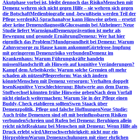
Akutphase vorbei ist, bleibt dennoch das Risiko
Menschen mit
Demenz wehren sich nicht gegen Hilfe – sie wehren sich gegen
die Botschaft
Medienbiografie und -bewußtsein werden Teil der
Pflege werden
KI-Sprachanalyse kann Hinweise geben – ersetzt
aber keine Demenzdiagnostik
Glucosamin bei Alzheimer: Neue
Studie liefert Warnsignal
Demenzprävention ist mehr als
Bewegung und gesunde Ernährung
Demenz: Wer hat hier
eigentlich das Problem?
Mundgesundheit bei Demenz: Warum
Zahnvorsorge zu Hause kaum ankommt
Gürtelrose-Impfung
mit geringerem Demenzrisiko verbunden
Demenz im
Krankenhaus: Warum Führungskräfte handeln
müssen
Handschrift als Hinweis auf kognitive Veränderungen?
Kampf dem Arbeitskreis: Warum solche Gremien oft mehr
schaden als nützen
Pflegereform: Was sich ändern
könnte
Menschen mit Demenz versorgen: Verhalten doppelt
lesen
Kognitive Verschlechterung: Blutwerte aus dem Darm-
Stoffwechsel könnten frühe Hinweise geben
Nach dem Vorfall
nicht einfach weitermachen: Warum Sie in der Pflege einen
Buddy-Check etablieren sollten
Swen Staack über
Demenzpolitik, Pflege und falsche Hoffnungen
Neue Studie:
Auch frühe Demenzen sind oft mit beeinflussbaren Risiken
verbunden
Schreien und Rufen bei Demenz: Beruhigen allein
reicht nicht
Reaktanz bei Menschen mit Demenz: Wenn Hilfe als
Druck erlebt wird
Altersschwerhörigkeit: nicht nur ein
Hörproblem
Warum Demenzschulungen mit einer ehrlichen