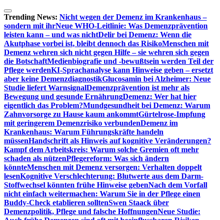
Zum
Inhalt
Trending News:
Nicht wegen der Demenz im Krankenhaus –
springen
sondern mit ihr
Neue WHO-Leitlinie: Was Demenzprävention
leisten kann – und was nicht
Delir bei Demenz: Wenn die
Akutphase vorbei ist, bleibt dennoch das Risiko
Menschen mit
Demenz wehren sich nicht gegen Hilfe – sie wehren sich gegen
die Botschaft
Medienbiografie und -bewußtsein werden Teil der
Pflege werden
KI-Sprachanalyse kann Hinweise geben – ersetzt
aber keine Demenzdiagnostik
Glucosamin bei Alzheimer: Neue
Studie liefert Warnsignal
Demenzprävention ist mehr als
Bewegung und gesunde Ernährung
Demenz: Wer hat hier
eigentlich das Problem?
Mundgesundheit bei Demenz: Warum
Zahnvorsorge zu Hause kaum ankommt
Gürtelrose-Impfung
mit geringerem Demenzrisiko verbunden
Demenz im
Krankenhaus: Warum Führungskräfte handeln
müssen
Handschrift als Hinweis auf kognitive Veränderungen?
Kampf dem Arbeitskreis: Warum solche Gremien oft mehr
schaden als nützen
Pflegereform: Was sich ändern
könnte
Menschen mit Demenz versorgen: Verhalten doppelt
lesen
Kognitive Verschlechterung: Blutwerte aus dem Darm-
Stoffwechsel könnten frühe Hinweise geben
Nach dem Vorfall
nicht einfach weitermachen: Warum Sie in der Pflege einen
Buddy-Check etablieren sollten
Swen Staack über
Demenzpolitik, Pflege und falsche Hoffnungen
Neue Studie: