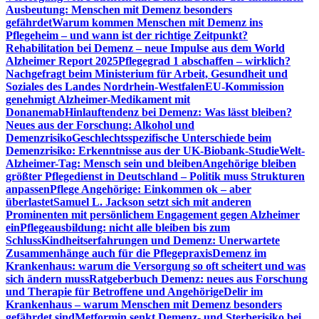
Ausbeutung: Menschen mit Demenz besonders
gefährdet
Warum kommen Menschen mit Demenz ins
Pflegeheim – und wann ist der richtige Zeitpunkt?
Rehabilitation bei Demenz – neue Impulse aus dem World
Alzheimer Report 2025
Pflegegrad 1 abschaffen – wirklich?
Nachgefragt beim Ministerium für Arbeit, Gesundheit und
Soziales des Landes Nordrhein-Westfalen
EU-Kommission
genehmigt Alzheimer-Medikament mit
Donanemab
Hinlauftendenz bei Demenz: Was lässt bleiben?
Neues aus der Forschung: Alkohol und
Demenzrisiko
Geschlechtsspezifische Unterschiede beim
Demenzrisiko: Erkenntnisse aus der UK-Biobank-Studie
Welt-
Alzheimer-Tag: Mensch sein und bleiben
Angehörige bleiben
größter Pflegedienst in Deutschland – Politik muss Strukturen
anpassen
Pflege Angehörige: Einkommen ok – aber
überlastet
Samuel L. Jackson setzt sich mit anderen
Prominenten mit persönlichem Engagement gegen Alzheimer
ein
Pflegeausbildung: nicht alle bleiben bis zum
Schluss
Kindheitserfahrungen und Demenz: Unerwartete
Zusammenhänge auch für die Pflegepraxis
Demenz im
Krankenhaus: warum die Versorgung so oft scheitert und was
sich ändern muss
Ratgeberbuch Demenz: neues aus Forschung
und Therapie für Betroffene und Angehörige
Delir im
Krankenhaus – warum Menschen mit Demenz besonders
gefährdet sind
Metformin senkt Demenz- und Sterberisiko bei