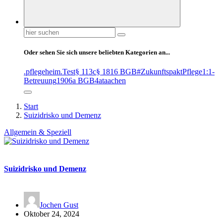
Suchen
nach:
Oder sehen Sie sich unsere beliebten Kategorien an...
.pflegeheim
.Test
§ 113c
§ 1816 BGB
#ZukunftspaktPflege
1:1-
Betreuung
1906a BGB
4at
aachen
Start
Suizidrisko und Demenz
Allgemein & Speziell
Suizidrisko und Demenz
Jochen Gust
Oktober 24, 2024