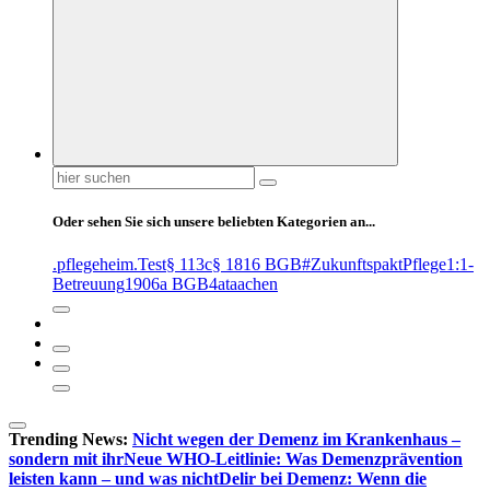
Suchen
nach:
Oder sehen Sie sich unsere beliebten Kategorien an...
.pflegeheim
.Test
§ 113c
§ 1816 BGB
#ZukunftspaktPflege
1:1-
Betreuung
1906a BGB
4at
aachen
Trending News:
Nicht wegen der Demenz im Krankenhaus –
sondern mit ihr
Neue WHO-Leitlinie: Was Demenzprävention
leisten kann – und was nicht
Delir bei Demenz: Wenn die