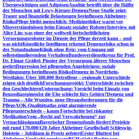
Übergewichtigen und Adipösen
Apathie betrifft über die Hälfte
der Menschen mit Lewy-Körper-Demenz
Neue Studie zeigt:
Trauer und finanzielle Belastungen beeinflussen Alzheimer-
Risiko
Pflege bleibt menschlich: Medizinethiker warnt vor
Missverständnissen beim Einsatz sozialer Roboter
Interview mit
Alice Lin: was einer der weltweit fortschrittlichsten
Versorgungsroboter im Dienste der Pflege derzeit kann – und
was nicht
Künstliche Intelligenz erkennt Demenzrisiko schon in
der Notaufnahme
Klinik ohne Reiz: vom Umgang mit
selbststimulierendem Verhalten
Bundesverdienstkreuz für Prof.
Dr. Elmar Gräßel: Pionier der Versorgung älterer Menschen
geehrt
Depression bei pflegenden Angehörigen: soziale
Bedingungen beeinflussen Risiko
Demenz in Nordrhein-
Westfalen: Über 380.000 Betroffene – regionale Unterschiede
zeigen sich deutlich
Forschungsprojekt: Unterschiede zwischen
den Geschlechtern
Untersuchung: Vorsicht beim Einsatz von
Benzodiazepinen
Ist die Ehe schlecht fürs Gehirn?
Demenz und
Trauma – Alte Wunden, neue Herausforderungen für die
Pflege
AOK-Qualitätsatlas zeigt alarmierende
Pflegeunterschiede – kaum Fortschritte bei riskanter
Medikation
Vom „Recht auf Verwahrlosung“ zur
Vernachlässigung
Bayerischer Demenzfonds fördert Projekte
mit rund 170.000 €
20 Jahre Alzheimer Gesellschaft Schleswig-
Holstein – Jubiläum in Preetz gefeiert
Erster Bluttest bei
Alzheimer-Verdacht zugelassen
BGH stärkt Rechte von