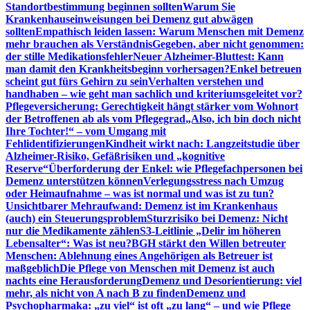
Standortbestimmung beginnen sollten
Warum Sie
Krankenhauseinweisungen bei Demenz gut abwägen
sollten
Empathisch leiden lassen: Warum Menschen mit Demenz
mehr brauchen als Verständnis
Gegeben, aber nicht genommen:
der stille Medikationsfehler
Neuer Alzheimer-Bluttest: Kann
man damit den Krankheitsbeginn vorhersagen?
Enkel betreuen
scheint gut fürs Gehirn zu sein
Verhalten verstehen und
handhaben – wie geht man sachlich und kriteriumsgeleitet vor?
Pflegeversicherung: Gerechtigkeit hängt stärker vom Wohnort
der Betroffenen ab als vom Pflegegrad
„Also, ich bin doch nicht
Ihre Tochter!“ – vom Umgang mit
Fehlidentifizierungen
Kindheit wirkt nach: Langzeitstudie über
Alzheimer-Risiko, Gefäßrisiken und „kognitive
Reserve“
Überforderung der Enkel: wie Pflegefachpersonen bei
Demenz unterstützen können
Verlegungsstress nach Umzug
oder Heimaufnahme – was ist normal und was ist zu tun?
Unsichtbarer Mehraufwand: Demenz ist im Krankenhaus
(auch) ein Steuerungsproblem
Sturzrisiko bei Demenz: Nicht
nur die Medikamente zählen
S3-Leitlinie „Delir im höheren
Lebensalter“: Was ist neu?
BGH stärkt den Willen betreuter
Menschen: Ablehnung eines Angehörigen als Betreuer ist
maßgeblich
Die Pflege von Menschen mit Demenz ist auch
nachts eine Herausforderung
Demenz und Desorientierung: viel
mehr, als nicht von A nach B zu finden
Demenz und
Psychopharmaka: „zu viel“ ist oft „zu lang“ – und wie Pflege