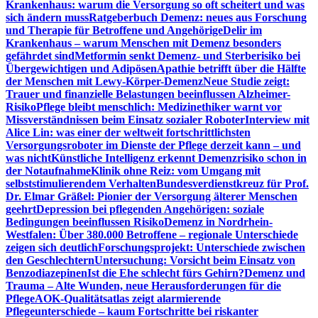
Krankenhaus: warum die Versorgung so oft scheitert und was
sich ändern muss
Ratgeberbuch Demenz: neues aus Forschung
und Therapie für Betroffene und Angehörige
Delir im
Krankenhaus – warum Menschen mit Demenz besonders
gefährdet sind
Metformin senkt Demenz- und Sterberisiko bei
Übergewichtigen und Adipösen
Apathie betrifft über die Hälfte
der Menschen mit Lewy-Körper-Demenz
Neue Studie zeigt:
Trauer und finanzielle Belastungen beeinflussen Alzheimer-
Risiko
Pflege bleibt menschlich: Medizinethiker warnt vor
Missverständnissen beim Einsatz sozialer Roboter
Interview mit
Alice Lin: was einer der weltweit fortschrittlichsten
Versorgungsroboter im Dienste der Pflege derzeit kann – und
was nicht
Künstliche Intelligenz erkennt Demenzrisiko schon in
der Notaufnahme
Klinik ohne Reiz: vom Umgang mit
selbststimulierendem Verhalten
Bundesverdienstkreuz für Prof.
Dr. Elmar Gräßel: Pionier der Versorgung älterer Menschen
geehrt
Depression bei pflegenden Angehörigen: soziale
Bedingungen beeinflussen Risiko
Demenz in Nordrhein-
Westfalen: Über 380.000 Betroffene – regionale Unterschiede
zeigen sich deutlich
Forschungsprojekt: Unterschiede zwischen
den Geschlechtern
Untersuchung: Vorsicht beim Einsatz von
Benzodiazepinen
Ist die Ehe schlecht fürs Gehirn?
Demenz und
Trauma – Alte Wunden, neue Herausforderungen für die
Pflege
AOK-Qualitätsatlas zeigt alarmierende
Pflegeunterschiede – kaum Fortschritte bei riskanter