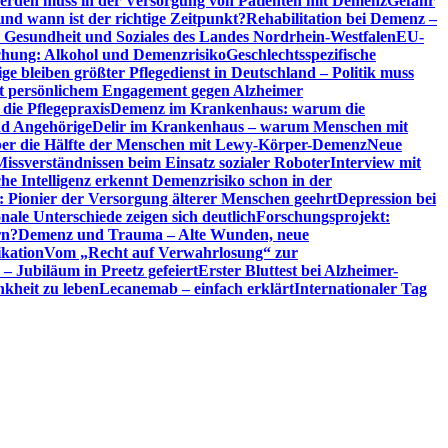
erden muss in der Versorgung von Patienten mit Demenz
Gefahr
d wann ist der richtige Zeitpunkt?
Rehabilitation bei Demenz –
t, Gesundheit und Soziales des Landes Nordrhein-Westfalen
EU-
chung: Alkohol und Demenzrisiko
Geschlechtsspezifische
ge bleiben größter Pflegedienst in Deutschland – Politik muss
it persönlichem Engagement gegen Alzheimer
ie Pflegepraxis
Demenz im Krankenhaus: warum die
nd Angehörige
Delir im Krankenhaus – warum Menschen mit
über die Hälfte der Menschen mit Lewy-Körper-Demenz
Neue
Missverständnissen beim Einsatz sozialer Roboter
Interview mit
che Intelligenz erkennt Demenzrisiko schon in der
: Pionier der Versorgung älterer Menschen geehrt
Depression bei
ale Unterschiede zeigen sich deutlich
Forschungsprojekt:
rn?
Demenz und Trauma – Alte Wunden, neue
ikation
Vom „Recht auf Verwahrlosung“ zur
 – Jubiläum in Preetz gefeiert
Erster Bluttest bei Alzheimer-
kheit zu leben
Lecanemab – einfach erklärt
Internationaler Tag