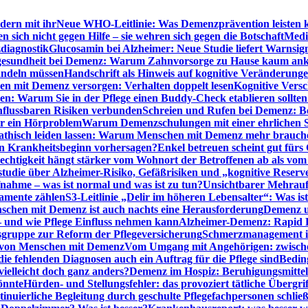
dern mit ihr
Neue WHO-Leitlinie: Was Demenzprävention leisten 
ich nicht gegen Hilfe – sie wehren sich gegen die Botschaft
Medi
diagnostik
Glucosamin bei Alzheimer: Neue Studie liefert Warnsig
esundheit bei Demenz: Warum Zahnvorsorge zu Hause kaum a
ndeln müssen
Handschrift als Hinweis auf kognitive Veränderung
n mit Demenz versorgen: Verhalten doppelt lesen
Kognitive Vers
en: Warum Sie in der Pflege einen Buddy-Check etablieren sollten
nflussbaren Risiken verbunden
Schreien und Rufen bei Demenz: Ber
ur ein Hörproblem
Warum Demenzschulungen mit einer ehrlichen S
thisch leiden lassen: Warum Menschen mit Demenz mehr brauche
en Krankheitsbeginn vorhersagen?
Enkel betreuen scheint gut fürs 
echtigkeit hängt stärker vom Wohnort der Betroffenen ab als vom
studie über Alzheimer-Risiko, Gefäßrisiken und „kognitive Reserv
ahme – was ist normal und was ist zu tun?
Unsichtbarer Mehrauf
kamente zählen
S3-Leitlinie „Delir im höheren Lebensalter“: Was is
nschen mit Demenz ist auch nachts eine Herausforderung
Demenz un
– und wie Pflege Einfluss nehmen kann
Alzheimer-Demenz: Rapid Re
sgruppe zur Reform der Pflegeversicherung
Schmerzmanagement im 
g von Menschen mit Demenz
Vom Umgang mit Angehörigen: zwische
e fehlenden Diagnosen auch ein Auftrag für die Pflege sind
Beding
elleicht doch ganz anders?
Demenz im Hospiz: Beruhigungsmittel
önnte
Hürden- und Stellungsfehler: das provoziert tätliche Überg
inuierliche Begleitung durch geschulte Pflegefachpersonen schli