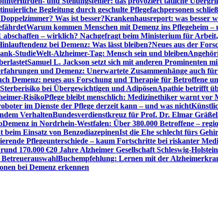
önnte
Hürden- und Stellungsfehler: das provoziert tätliche Überg
inuierliche Begleitung durch geschulte Pflegefachpersonen schli
r Doppelzimmer? Was ist besser?
Krankenhausreport: was besser w
efährdet
Warum kommen Menschen mit Demenz ins Pflegeheim – un
1 abschaffen – wirklich? Nachgefragt beim Ministerium für Arbei
Hinlauftendenz bei Demenz: Was lässt bleiben?
Neues aus der Fors
bank-Studie
Welt-Alzheimer-Tag: Mensch sein und bleiben
Angehöri
erlastet
Samuel L. Jackson setzt sich mit anderen Prominenten m
erfahrungen und Demenz: Unerwartete Zusammenhänge auch für d
ch Demenz: neues aus Forschung und Therapie für Betroffene u
Sterberisiko bei Übergewichtigen und Adipösen
Apathie betrifft 
zheimer-Risiko
Pflege bleibt menschlich: Medizinethiker warnt vor 
sroboter im Dienste der Pflege derzeit kann – und was nicht
Künstli
endem Verhalten
Bundesverdienstkreuz für Prof. Dr. Elmar Gräßel
o
Demenz in Nordrhein-Westfalen: Über 380.000 Betroffene – region
t beim Einsatz von Benzodiazepinen
Ist die Ehe schlecht fürs Gehi
ierende Pflegeunterschiede – kaum Fortschritte bei riskanter Med
 rund 170.000 €
20 Jahre Alzheimer Gesellschaft Schleswig-Holstein
r Betreuerauswahl
Buchempfehlung: Lernen mit der Alzheimerkran
usionen bei Demenz erkennen