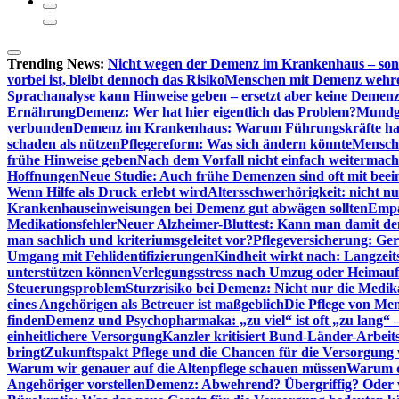
Trending News:
Nicht wegen der Demenz im Krankenhaus – son
vorbei ist, bleibt dennoch das Risiko
Menschen mit Demenz wehren s
Sprachanalyse kann Hinweise geben – ersetzt aber keine Demenz
Ernährung
Demenz: Wer hat hier eigentlich das Problem?
Mundg
verbunden
Demenz im Krankenhaus: Warum Führungskräfte ha
schaden als nützen
Pflegereform: Was sich ändern könnte
Mensche
frühe Hinweise geben
Nach dem Vorfall nicht einfach weitermach
Hoffnungen
Neue Studie: Auch frühe Demenzen sind oft mit beei
Wenn Hilfe als Druck erlebt wird
Altersschwerhörigkeit: nicht n
Krankenhauseinweisungen bei Demenz gut abwägen sollten
Empa
Medikationsfehler
Neuer Alzheimer-Bluttest: Kann man damit d
man sachlich und kriteriumsgeleitet vor?
Pflegeversicherung: Ger
Umgang mit Fehlidentifizierungen
Kindheit wirkt nach: Langzeit
unterstützen können
Verlegungsstress nach Umzug oder Heimaufn
Steuerungsproblem
Sturzrisiko bei Demenz: Nicht nur die Medi
eines Angehörigen als Betreuer ist maßgeblich
Die Pflege von Me
finden
Demenz und Psychopharmaka: „zu viel“ ist oft „zu lang“ 
einheitlichere Versorgung
Kanzler kritisiert Bund-Länder-Arbeit
bringt
Zukunftspakt Pflege und die Chancen für die Versorgun
Warum wir genauer auf die Altenpflege schauen müssen
Warum di
Angehöriger vorstellen
Demenz: Abwehrend? Übergriffig? Oder vi