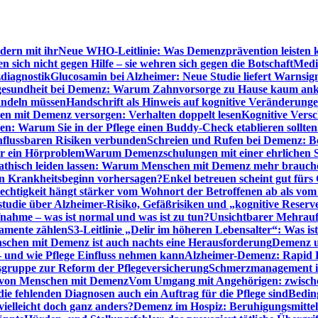
dern mit ihr
Neue WHO-Leitlinie: Was Demenzprävention leisten 
ich nicht gegen Hilfe – sie wehren sich gegen die Botschaft
Medi
diagnostik
Glucosamin bei Alzheimer: Neue Studie liefert Warnsig
esundheit bei Demenz: Warum Zahnvorsorge zu Hause kaum a
ndeln müssen
Handschrift als Hinweis auf kognitive Veränderung
n mit Demenz versorgen: Verhalten doppelt lesen
Kognitive Vers
en: Warum Sie in der Pflege einen Buddy-Check etablieren sollten
nflussbaren Risiken verbunden
Schreien und Rufen bei Demenz: Ber
ur ein Hörproblem
Warum Demenzschulungen mit einer ehrlichen S
thisch leiden lassen: Warum Menschen mit Demenz mehr brauche
en Krankheitsbeginn vorhersagen?
Enkel betreuen scheint gut fürs 
echtigkeit hängt stärker vom Wohnort der Betroffenen ab als vom
studie über Alzheimer-Risiko, Gefäßrisiken und „kognitive Reserv
ahme – was ist normal und was ist zu tun?
Unsichtbarer Mehrauf
kamente zählen
S3-Leitlinie „Delir im höheren Lebensalter“: Was is
nschen mit Demenz ist auch nachts eine Herausforderung
Demenz un
– und wie Pflege Einfluss nehmen kann
Alzheimer-Demenz: Rapid Re
sgruppe zur Reform der Pflegeversicherung
Schmerzmanagement im 
g von Menschen mit Demenz
Vom Umgang mit Angehörigen: zwische
e fehlenden Diagnosen auch ein Auftrag für die Pflege sind
Beding
elleicht doch ganz anders?
Demenz im Hospiz: Beruhigungsmittel