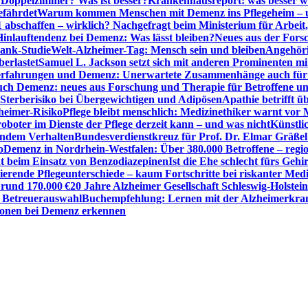
r Doppelzimmer? Was ist besser?
Krankenhausreport: was besser w
efährdet
Warum kommen Menschen mit Demenz ins Pflegeheim – un
1 abschaffen – wirklich? Nachgefragt beim Ministerium für Arbei
Hinlauftendenz bei Demenz: Was lässt bleiben?
Neues aus der Fors
bank-Studie
Welt-Alzheimer-Tag: Mensch sein und bleiben
Angehöri
erlastet
Samuel L. Jackson setzt sich mit anderen Prominenten m
erfahrungen und Demenz: Unerwartete Zusammenhänge auch für d
ch Demenz: neues aus Forschung und Therapie für Betroffene u
Sterberisiko bei Übergewichtigen und Adipösen
Apathie betrifft 
zheimer-Risiko
Pflege bleibt menschlich: Medizinethiker warnt vor 
sroboter im Dienste der Pflege derzeit kann – und was nicht
Künstli
endem Verhalten
Bundesverdienstkreuz für Prof. Dr. Elmar Gräßel
o
Demenz in Nordrhein-Westfalen: Über 380.000 Betroffene – region
t beim Einsatz von Benzodiazepinen
Ist die Ehe schlecht fürs Gehi
ierende Pflegeunterschiede – kaum Fortschritte bei riskanter Med
 rund 170.000 €
20 Jahre Alzheimer Gesellschaft Schleswig-Holstein
r Betreuerauswahl
Buchempfehlung: Lernen mit der Alzheimerkran
usionen bei Demenz erkennen