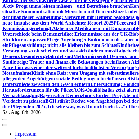
Bürokratie: Was das neue Gesetz für die Versorgung bedeuten k
Aktiv-Programme leisten müssen – und Betroffene brauchen
Kont
situative Kommunikation mit Menschen mit Demenz
Einzel- ode
der finanziellen Ausbeutung: Menschen mit Demenz besonders g
neue Impulse aus dem World Alzheimer Report 2025
Pflegegrad 
Kommission genehmigt Alzheimer-Medikament mit Donanemab
Unterschiede beim Demenzrisiko: Erkenntnisse aus der UK-Bio
Strukturen anpassen
Pflege Angehörige: Einkommen ok – aber üb
ein
Pflegeausbildung: nicht alle bleiben bis zum Schluss
Kindheits
Versorgung so oft scheitert und was sich ändern muss
Ratgeberbu
Demenz besonders gefährdet sind
Metformin senkt Demenz- und 
Studie zeigt: Trauer und finanzielle Belastungen beeinflussen Al
Alice Lin: was einer der weltweit fortschrittlichsten Versorgung
Notaufnahme
Klinik ohne Reiz: vom Umgang mit selbststimulier
pflegenden Angehörigen: soziale Bedingungen beeinflussen Risik
Unterschiede zwischen den Geschlechtern
Untersuchung: Vorsich
Herausforderungen für die Pflege
AOK-Qualitätsatlas zeigt alarm
Vernachlässigung
Bayerischer Demenzfonds fördert Projekte mit
Verdacht zugelassen
BGH stärkt Rechte von Angehörigen bei de
der Pflegenden 2025
„Ich sehe was, was Du nicht siehst….“: Ill
Sa.. Aug. 8th, 2026
Impressum