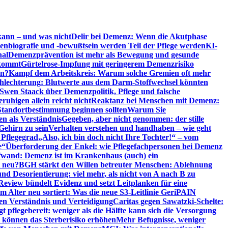
kann – und was nicht
Delir bei Demenz: Wenn die Akutphase
enbiografie und -bewußtsein werden Teil der Pflege werden
KI-
nal
Demenzprävention ist mehr als Bewegung und gesunde
nkommt
Gürtelrose-Impfung mit geringerem Demenzrisiko
en?
Kampf dem Arbeitskreis: Warum solche Gremien oft mehr
chlechterung: Blutwerte aus dem Darm-Stoffwechsel könnten
Swen Staack über Demenzpolitik, Pflege und falsche
uhigen allein reicht nicht
Reaktanz bei Menschen mit Demenz:
tandortbestimmung beginnen sollten
Warum Sie
n als Verständnis
Gegeben, aber nicht genommen: der stille
Gehirn zu sein
Verhalten verstehen und handhaben – wie geht
 Pflegegrad
„Also, ich bin doch nicht Ihre Tochter!“ – vom
e“
Überforderung der Enkel: wie Pflegefachpersonen bei Demenz
wand: Demenz ist im Krankenhaus (auch) ein
t neu?
BGH stärkt den Willen betreuter Menschen: Ablehnung
d Desorientierung: viel mehr, als nicht von A nach B zu
view bündelt Evidenz und setzt Leitplanken für eine
Alter neu sortiert: Was die neue S3-Leitlinie GeriPAIN
n Verständnis und Verteidigung
Caritas gegen Sawatzki-Schelte:
t pflegebereit: weniger als die Hälfte kann sich die Versorgung
 können das Sterberisiko erhöhen
Mehr Befugnisse, weniger