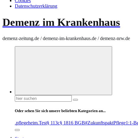
Cookies
Datenschutzerklärung
Demenz im Krankenhaus
demenz-zeitung.de / demenz-im-krankenhaus.de / demenz-nrw.de
Suchen
nach:
Oder sehen Sie sich unsere beliebten Kategorien an...
.pflegeheim
.Test
§ 113c
§ 1816 BGB
#ZukunftspaktPflege
1:1-B