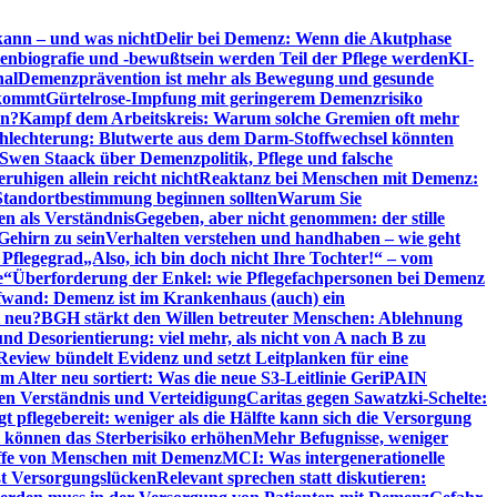
kann – und was nicht
Delir bei Demenz: Wenn die Akutphase
enbiografie und -bewußtsein werden Teil der Pflege werden
KI-
nal
Demenzprävention ist mehr als Bewegung und gesunde
nkommt
Gürtelrose-Impfung mit geringerem Demenzrisiko
en?
Kampf dem Arbeitskreis: Warum solche Gremien oft mehr
chlechterung: Blutwerte aus dem Darm-Stoffwechsel könnten
Swen Staack über Demenzpolitik, Pflege und falsche
uhigen allein reicht nicht
Reaktanz bei Menschen mit Demenz:
tandortbestimmung beginnen sollten
Warum Sie
n als Verständnis
Gegeben, aber nicht genommen: der stille
Gehirn zu sein
Verhalten verstehen und handhaben – wie geht
 Pflegegrad
„Also, ich bin doch nicht Ihre Tochter!“ – vom
e“
Überforderung der Enkel: wie Pflegefachpersonen bei Demenz
wand: Demenz ist im Krankenhaus (auch) ein
t neu?
BGH stärkt den Willen betreuter Menschen: Ablehnung
d Desorientierung: viel mehr, als nicht von A nach B zu
view bündelt Evidenz und setzt Leitplanken für eine
Alter neu sortiert: Was die neue S3-Leitlinie GeriPAIN
n Verständnis und Verteidigung
Caritas gegen Sawatzki-Schelte:
t pflegebereit: weniger als die Hälfte kann sich die Versorgung
 können das Sterberisiko erhöhen
Mehr Befugnisse, weniger
riffe von Menschen mit Demenz
MCI: Was intergenerationelle
eßt Versorgungslücken
Relevant sprechen statt diskutieren: