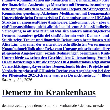
situative Kommunikation mit Menschen mit Demenz
Einzel- ode
der finanziellen Ausbeutung: Menschen mit Demenz besonders g
neue Impulse aus dem World Alzheimer Report 2025
Pflegegrad 
Kommission genehmigt Alzheimer-Medikament mit Donanemab
Unterschiede beim Demenzrisiko: Erkenntnisse aus der UK-Bio
Strukturen anpassen
Pflege Angehörige: Einkommen ok – aber üb
ein
Pflegeausbildung: nicht alle bleiben bis zum Schluss
Kindheits
Versorgung so oft scheitert und was sich ändern muss
Ratgeberbu
Demenz besonders gefährdet sind
Metformin senkt Demenz- und 
Studie zeigt: Trauer und finanzielle Belastungen beeinflussen Al
Alice Lin: was einer der weltweit fortschrittlichsten Versorgung
Notaufnahme
Klinik ohne Reiz: vom Umgang mit selbststimulier
pflegenden Angehörigen: soziale Bedingungen beeinflussen Risik
Unterschiede zwischen den Geschlechtern
Untersuchung: Vorsich
Herausforderungen für die Pflege
AOK-Qualitätsatlas zeigt alarm
Vernachlässigung
Bayerischer Demenzfonds fördert Projekte mit
Verdacht zugelassen
BGH stärkt Rechte von Angehörigen bei de
der Pflegenden 2025
„Ich sehe was, was Du nicht siehst….“: Ill
Sa.. Aug. 8th, 2026
Demenz im Krankenhaus
demenz-zeitung.de / demenz-im-krankenhaus.de / demenz-nrw.de