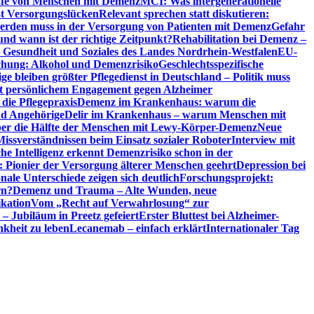
riffe von Menschen mit Demenz
MCI: Was intergenerationelle
eßt Versorgungslücken
Relevant sprechen statt diskutieren:
erden muss in der Versorgung von Patienten mit Demenz
Gefahr
d wann ist der richtige Zeitpunkt?
Rehabilitation bei Demenz –
t, Gesundheit und Soziales des Landes Nordrhein-Westfalen
EU-
chung: Alkohol und Demenzrisiko
Geschlechtsspezifische
ge bleiben größter Pflegedienst in Deutschland – Politik muss
it persönlichem Engagement gegen Alzheimer
ie Pflegepraxis
Demenz im Krankenhaus: warum die
nd Angehörige
Delir im Krankenhaus – warum Menschen mit
über die Hälfte der Menschen mit Lewy-Körper-Demenz
Neue
Missverständnissen beim Einsatz sozialer Roboter
Interview mit
che Intelligenz erkennt Demenzrisiko schon in der
: Pionier der Versorgung älterer Menschen geehrt
Depression bei
ale Unterschiede zeigen sich deutlich
Forschungsprojekt:
rn?
Demenz und Trauma – Alte Wunden, neue
ikation
Vom „Recht auf Verwahrlosung“ zur
 – Jubiläum in Preetz gefeiert
Erster Bluttest bei Alzheimer-
kheit zu leben
Lecanemab – einfach erklärt
Internationaler Tag