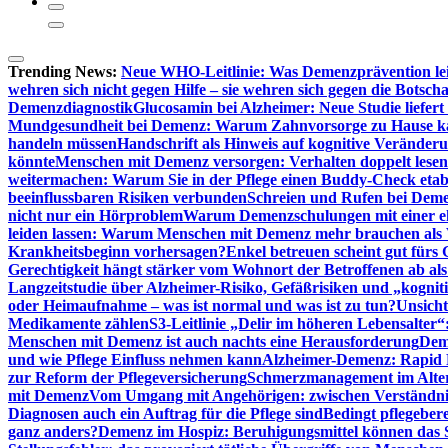
Trending News:
Neue WHO-Leitlinie: Was Demenzprävention lei
wehren sich nicht gegen Hilfe – sie wehren sich gegen die Botscha
Demenzdiagnostik
Glucosamin bei Alzheimer: Neue Studie liefer
Mundgesundheit bei Demenz: Warum Zahnvorsorge zu Hause
handeln müssen
Handschrift als Hinweis auf kognitive Veränder
könnte
Menschen mit Demenz versorgen: Verhalten doppelt lesen
weitermachen: Warum Sie in der Pflege einen Buddy-Check etabl
beeinflussbaren Risiken verbunden
Schreien und Rufen bei Demen
nicht nur ein Hörproblem
Warum Demenzschulungen mit einer eh
leiden lassen: Warum Menschen mit Demenz mehr brauchen als 
Krankheitsbeginn vorhersagen?
Enkel betreuen scheint gut fürs 
Gerechtigkeit hängt stärker vom Wohnort der Betroffenen ab al
Langzeitstudie über Alzheimer-Risiko, Gefäßrisiken und „kognit
oder Heimaufnahme – was ist normal und was ist zu tun?
Unsich
Medikamente zählen
S3-Leitlinie „Delir im höheren Lebensalter“
Menschen mit Demenz ist auch nachts eine Herausforderung
Deme
und wie Pflege Einfluss nehmen kann
Alzheimer-Demenz: Rapid Re
zur Reform der Pflegeversicherung
Schmerzmanagement im Alter n
mit Demenz
Vom Umgang mit Angehörigen: zwischen Verständni
Diagnosen auch ein Auftrag für die Pflege sind
Bedingt pflegebere
ganz anders?
Demenz im Hospiz: Beruhigungsmittel können das S