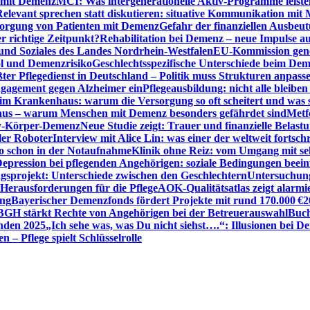
n mit Demenz
MCI: Was intergenerationelle Aktiv-Programme leist
Relevant sprechen statt diskutieren: situative Kommunikation mi
sorgung von Patienten mit Demenz
Gefahr der finanziellen Ausbe
 richtige Zeitpunkt?
Rehabilitation bei Demenz – neue Impulse 
 und Soziales des Landes Nordrhein-Westfalen
EU-Kommission gen
ol und Demenzrisiko
Geschlechtsspezifische Unterschiede beim De
ter Pflegedienst in Deutschland – Politik muss Strukturen anpass
ngagement gegen Alzheimer ein
Pflegeausbildung: nicht alle bleiben
m Krankenhaus: warum die Versorgung so oft scheitert und was 
aus – warum Menschen mit Demenz besonders gefährdet sind
Metf
ewy-Körper-Demenz
Neue Studie zeigt: Trauer und finanzielle Belast
ler Roboter
Interview mit Alice Lin: was einer der weltweit fortsch
ko schon in der Notaufnahme
Klinik ohne Reiz: vom Umgang mit se
epression bei pflegenden Angehörigen: soziale Bedingungen beein
gsprojekt: Unterschiede zwischen den Geschlechtern
Untersuchung
erausforderungen für die Pflege
AOK-Qualitätsatlas zeigt alarmi
ung
Bayerischer Demenzfonds fördert Projekte mit rund 170.000 €
2
BGH stärkt Rechte von Angehörigen bei der Betreuerauswahl
Buch
enden 2025
„Ich sehe was, was Du nicht siehst….“: Illusionen bei 
 – Pflege spielt Schlüsselrolle