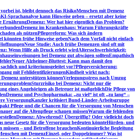
orbei ist, bleibt dennoch das Risiko
Menschen mit Demenz
n
KI-Sprachanalyse kann Hinweise geben – ersetzt aber keine
de Ernährung
Demenz: Wer hat hier eigentlich das Problem?
verbunden
Demenz im Krankenhaus: Warum Führungskräfte
chaden als nützen
Pflegereform: Was sich ändern
el könnten frühe Hinweise geben
Nach dem Vorfall nicht einfach
 Hoffnungen
Neue Studie: Auch frühe Demenzen sind oft mit
z: Wenn Hilfe als Druck erlebt wird
Altersschwerhörigkeit:
hauseinweisungen bei Demenz gut abwägen sollten
Empathisch
fehler
Neuer Alzheimer-Bluttest: Kann man damit den
achlich und kriteriumsgeleitet vor?
Pflegeversicherung:
mgang mit Fehlidentifizierungen
Kindheit wirkt nach:
i Demenz unterstützen können
Verlegungsstress nach Umzug
uerungsproblem
Sturzrisiko bei Demenz: Nicht nur die
ng eines Angehörigen als Betreuer ist maßgeblich
Die Pflege von
den
Demenz und Psychopharmaka: „zu viel“ ist oft „zu lang“ –
here Versorgung
Kanzler kritisiert Bund-Länder-Arbeitsgruppe
pakt Pflege und die Chancen für die Versorgung von Menschen
nauer auf die Altenpflege schauen müssen
Warum die fehlenden
rstellen
Demenz: Abwehrend? Übergriffig? Oder vielleicht doch
s neue Gesetz für die Versorgung bedeuten könnte
Hürden- und
en müssen – und Betroffene brauchen
Kontinuierliche Begleitung
t Menschen mit Demenz
Einzel- oder Doppelzimmer? Was ist