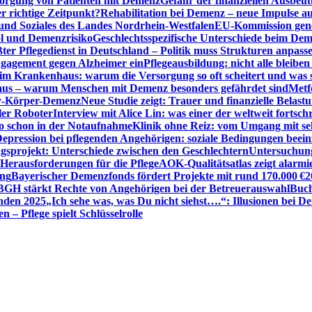
sorgung von Patienten mit Demenz
Gefahr der finanziellen Ausbe
 richtige Zeitpunkt?
Rehabilitation bei Demenz – neue Impulse 
 und Soziales des Landes Nordrhein-Westfalen
EU-Kommission gen
ol und Demenzrisiko
Geschlechtsspezifische Unterschiede beim De
ter Pflegedienst in Deutschland – Politik muss Strukturen anpass
ngagement gegen Alzheimer ein
Pflegeausbildung: nicht alle bleiben
m Krankenhaus: warum die Versorgung so oft scheitert und was 
aus – warum Menschen mit Demenz besonders gefährdet sind
Metf
ewy-Körper-Demenz
Neue Studie zeigt: Trauer und finanzielle Belast
ler Roboter
Interview mit Alice Lin: was einer der weltweit fortsch
ko schon in der Notaufnahme
Klinik ohne Reiz: vom Umgang mit se
epression bei pflegenden Angehörigen: soziale Bedingungen beein
gsprojekt: Unterschiede zwischen den Geschlechtern
Untersuchung
erausforderungen für die Pflege
AOK-Qualitätsatlas zeigt alarmi
ung
Bayerischer Demenzfonds fördert Projekte mit rund 170.000 €
2
BGH stärkt Rechte von Angehörigen bei der Betreuerauswahl
Buch
enden 2025
„Ich sehe was, was Du nicht siehst….“: Illusionen bei 
 – Pflege spielt Schlüsselrolle