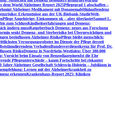
utung: Menschen mit Demenz besonders gefährdet
Warum
aus dem World Alzheimer Report 2025
Pflegegrad 1 abschaffen –
ehmigt Alzheimer-Medikament mit Donanemab
Hinlauftendenz
menzrisiko: Erkenntnisse aus der UK-Biobank-Studie
Welt-
en
Pflege Angehörige: Einkommen ok – aber überlastet
Samuel L.
 bis zum Schluss
Kindheitserfahrungen und Demenz:
sich ändern muss
Ratgeberbuch Demenz: neues aus Forschung
ormin senkt Demenz- und Sterberisiko bei Übergewichtigen und
ungen beeinflussen Alzheimer-Risiko
Pflege bleibt menschlich:
rittlichsten Versorgungsroboter im Dienste der Pflege derzeit
lbststimulierendem Verhalten
Bundesverdienstkreuz für Prof. Dr.
flussen Risiko
Demenz in Nordrhein-Westfalen: Über 380.000
: Vorsicht beim Einsatz von Benzodiazepinen
Ist die Ehe
erende Pflegeunterschiede – kaum Fortschritte bei riskanter
0 Jahre Alzheimer Gesellschaft Schleswig-Holstein – Jubiläum in
empfehlung: Lernen mit der Alzheimerkrankheit zu
Demenz erkennen
Krankenhaus-Report 2025: Kliniken