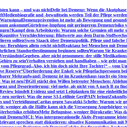
sten kann – und was nicht
Delir bei Demenz: Wenn die Akutphase v
ft
Medienbiografie und -bewußtsein werden Teil der Pflege werde
t Warnsignal
Demenzprävention ist mehr als Bewegung und gesun
 kaum ankommt
Gürtelrose-Impfung mit geringerem Demenzrisiko 
ungen?
Kampf dem Arbeitskreis: Warum solche Gremien oft mehr s
Kognitive Verschlechterung: Blutwerte aus dem Darm-Stoffwechs
ieren sollten
Swen Staack über Demenzpolitik, Pflege und falsche
z: Beruhigen allein reicht nicht
Reaktanz bei Menschen mit Demen
rlichen Standortbestimmung beginnen sollten
Warum Sie Kranken
Verständnis
Gegeben, aber nicht genommen: der stille Medikations
Gehirn zu sein
Verhalten verstehen und handhaben – wie geht man s
s vom Pflegegrad
„Also, ich bin doch nicht Ihre Tochter!“ – vom U
ive Reserve“
Überforderung der Enkel: wie Pflegefachpersonen be
tbarer Mehraufwand: Demenz ist im Krankenhaus (auch) ein Ste
: Was ist neu?
BGH stärkt den Willen betreuter Menschen: Ablehnu
nz und Desorientierung: viel mehr, als nicht von A nach B zu fin
view bündelt Evidenz und setzt Leitplanken für eine einheitlic
eu sortiert: Was die neue S3-Leitlinie GeriPAIN bringt
Zukunfts
s und Verteidigung
Caritas gegen Sawatzki-Schelte: Warum wir ge
it: weniger als die Hälfte kann sich die Versorgung Angehöriger vo
terberisiko erhöhen
Mehr Befugnisse, weniger Bürokratie: Was da
n mit Demenz
MCI: Was intergenerationelle Aktiv-Programme leist
Relevant sprechen statt diskutieren: situative Kommunikation mi