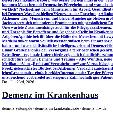
besser?
Krankenhausreport: was besser werden muss in der Ver
kommen Menschen mit Demenz ins Pflegeheim – und wann ist der
wirklich? Nachgefragt beim Ministerium für Arbeit, Gesundheit
bei Demenz: Was lässt bleiben?
Neues aus der Forschung: Alkoh
Alzheimer-Tag: Mensch sein und bleiben
Angehörige bleiben größ
Jackson setzt sich mit anderen Prominenten mit persönlichem E
Unerwartete Zusammenhänge auch für die Pflegepraxis
Demenz i
und Therapie für Betroffene und Angehörige
Delir im Krankenh
Adipösen
Apathie betrifft über die Hälfte der Menschen mit L
Medizinethiker warnt vor Missverständnissen beim Einsatz sozia
kann – und was nicht
Künstliche Intelligenz erkennt Demenzrisi
Elmar Gräßel: Pionier der Versorgung älterer Menschen geehrt
D
Betroffene – regionale Unterschiede zeigen sich deutlich
Forschun
schlecht fürs Gehirn?
Demenz und Trauma – Alte Wunden, neue H
Medikation
Vom „Recht auf Verwahrlosung“ zur Vernachlässig
Preetz gefeiert
Erster Bluttest bei Alzheimer-Verdacht zugelassen
leben
Lecanemab – einfach erklärt
Internationaler Tag der Pfleg
unzureichend vorbereitet auf steigende Zahl hochaltriger Patienten
Do.. Juli 23rd, 2026
Demenz im Krankenhaus
demenz-zeitung.de / demenz-im-krankenhaus.de / demenz-nrw.de