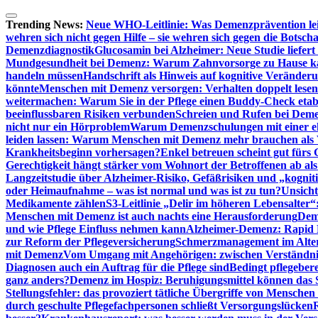
Zum
Inhalt
Trending News:
Neue WHO-Leitlinie: Was Demenzprävention lei
springen
wehren sich nicht gegen Hilfe – sie wehren sich gegen die Botscha
Demenzdiagnostik
Glucosamin bei Alzheimer: Neue Studie liefer
Mundgesundheit bei Demenz: Warum Zahnvorsorge zu Hause
handeln müssen
Handschrift als Hinweis auf kognitive Veränder
könnte
Menschen mit Demenz versorgen: Verhalten doppelt lesen
weitermachen: Warum Sie in der Pflege einen Buddy-Check etabl
beeinflussbaren Risiken verbunden
Schreien und Rufen bei Demen
nicht nur ein Hörproblem
Warum Demenzschulungen mit einer eh
leiden lassen: Warum Menschen mit Demenz mehr brauchen als 
Krankheitsbeginn vorhersagen?
Enkel betreuen scheint gut fürs 
Gerechtigkeit hängt stärker vom Wohnort der Betroffenen ab al
Langzeitstudie über Alzheimer-Risiko, Gefäßrisiken und „kognit
oder Heimaufnahme – was ist normal und was ist zu tun?
Unsich
Medikamente zählen
S3-Leitlinie „Delir im höheren Lebensalter“
Menschen mit Demenz ist auch nachts eine Herausforderung
Deme
und wie Pflege Einfluss nehmen kann
Alzheimer-Demenz: Rapid Re
zur Reform der Pflegeversicherung
Schmerzmanagement im Alter n
mit Demenz
Vom Umgang mit Angehörigen: zwischen Verständni
Diagnosen auch ein Auftrag für die Pflege sind
Bedingt pflegebere
ganz anders?
Demenz im Hospiz: Beruhigungsmittel können das S
Stellungsfehler: das provoziert tätliche Übergriffe von Mensche
durch geschulte Pflegefachpersonen schließt Versorgungslücken