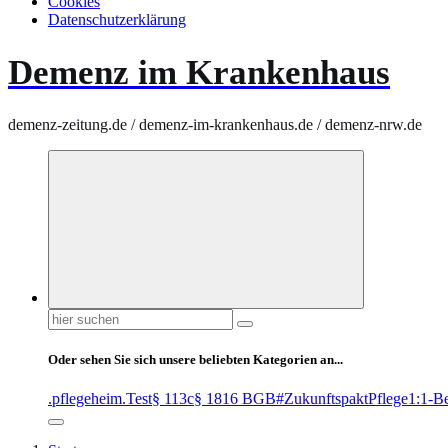
Cookies
Datenschutzerklärung
Demenz im Krankenhaus
demenz-zeitung.de / demenz-im-krankenhaus.de / demenz-nrw.de
Suchen
nach:
Oder sehen Sie sich unsere beliebten Kategorien an...
.pflegeheim
.Test
§ 113c
§ 1816 BGB
#ZukunftspaktPflege
1:1-B