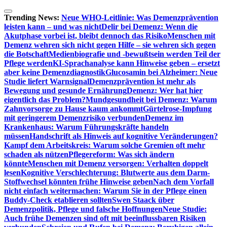
Zum
Inhalt
Trending News:
Neue WHO-Leitlinie: Was Demenzprävention
springen
leisten kann – und was nicht
Delir bei Demenz: Wenn die
Akutphase vorbei ist, bleibt dennoch das Risiko
Menschen mit
Demenz wehren sich nicht gegen Hilfe – sie wehren sich gegen
die Botschaft
Medienbiografie und -bewußtsein werden Teil der
Pflege werden
KI-Sprachanalyse kann Hinweise geben – ersetzt
aber keine Demenzdiagnostik
Glucosamin bei Alzheimer: Neue
Studie liefert Warnsignal
Demenzprävention ist mehr als
Bewegung und gesunde Ernährung
Demenz: Wer hat hier
eigentlich das Problem?
Mundgesundheit bei Demenz: Warum
Zahnvorsorge zu Hause kaum ankommt
Gürtelrose-Impfung
mit geringerem Demenzrisiko verbunden
Demenz im
Krankenhaus: Warum Führungskräfte handeln
müssen
Handschrift als Hinweis auf kognitive Veränderungen?
Kampf dem Arbeitskreis: Warum solche Gremien oft mehr
schaden als nützen
Pflegereform: Was sich ändern
könnte
Menschen mit Demenz versorgen: Verhalten doppelt
lesen
Kognitive Verschlechterung: Blutwerte aus dem Darm-
Stoffwechsel könnten frühe Hinweise geben
Nach dem Vorfall
nicht einfach weitermachen: Warum Sie in der Pflege einen
Buddy-Check etablieren sollten
Swen Staack über
Demenzpolitik, Pflege und falsche Hoffnungen
Neue Studie:
Auch frühe Demenzen sind oft mit beeinflussbaren Risiken