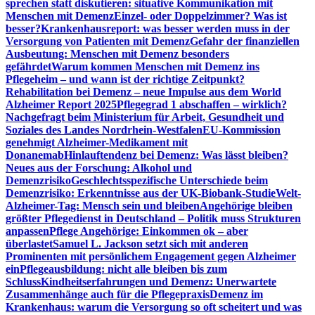
sprechen statt diskutieren: situative Kommunikation mit
Menschen mit Demenz
Einzel- oder Doppelzimmer? Was ist
besser?
Krankenhausreport: was besser werden muss in der
Versorgung von Patienten mit Demenz
Gefahr der finanziellen
Ausbeutung: Menschen mit Demenz besonders
gefährdet
Warum kommen Menschen mit Demenz ins
Pflegeheim – und wann ist der richtige Zeitpunkt?
Rehabilitation bei Demenz – neue Impulse aus dem World
Alzheimer Report 2025
Pflegegrad 1 abschaffen – wirklich?
Nachgefragt beim Ministerium für Arbeit, Gesundheit und
Soziales des Landes Nordrhein-Westfalen
EU-Kommission
genehmigt Alzheimer-Medikament mit
Donanemab
Hinlauftendenz bei Demenz: Was lässt bleiben?
Neues aus der Forschung: Alkohol und
Demenzrisiko
Geschlechtsspezifische Unterschiede beim
Demenzrisiko: Erkenntnisse aus der UK-Biobank-Studie
Welt-
Alzheimer-Tag: Mensch sein und bleiben
Angehörige bleiben
größter Pflegedienst in Deutschland – Politik muss Strukturen
anpassen
Pflege Angehörige: Einkommen ok – aber
überlastet
Samuel L. Jackson setzt sich mit anderen
Prominenten mit persönlichem Engagement gegen Alzheimer
ein
Pflegeausbildung: nicht alle bleiben bis zum
Schluss
Kindheitserfahrungen und Demenz: Unerwartete
Zusammenhänge auch für die Pflegepraxis
Demenz im
Krankenhaus: warum die Versorgung so oft scheitert und was