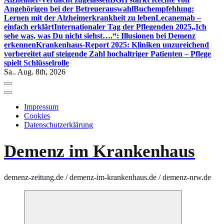
Angehörigen bei der Betreuerauswahl
Buchempfehlung:
Lernen mit der Alzheimerkrankheit zu leben
Lecanemab –
einfach erklärt
Internationaler Tag der Pflegenden 2025
„Ich
sehe was, was Du nicht siehst….“: Illusionen bei Demenz
erkennen
Krankenhaus-Report 2025: Kliniken unzureichend
vorbereitet auf steigende Zahl hochaltriger Patienten – Pflege
spielt Schlüsselrolle
Sa.. Aug. 8th, 2026
Impressum
Cookies
Datenschutzerklärung
Demenz im Krankenhaus
demenz-zeitung.de / demenz-im-krankenhaus.de / demenz-nrw.de