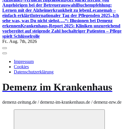
Angehörigen bei der Betreuerauswahl
Buchempfehlung:
Lernen mit der Alzheimerkrankheit zu leben
Lecanemab –
einfach erklärt
Internationaler Tag der Pflegenden 2025
„Ich
sehe was, was Du nicht siehst….“: Illusionen bei Demenz
erkennen
Krankenhaus-Report 2025: Kliniken unzureichend
vorbereitet auf steigende Zahl hochaltriger Patienten – Pflege
spielt Schlüsselrolle
Fr.. Aug. 7th, 2026
Impressum
Cookies
Datenschutzerklärung
Demenz im Krankenhaus
demenz-zeitung.de / demenz-im-krankenhaus.de / demenz-nrw.de