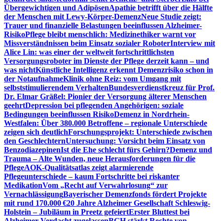
Übergewichtigen und Adipösen
Apathie betrifft über die Hälfte
der Menschen mit Lewy-Körper-Demenz
Neue Studie zeigt:
Trauer und finanzielle Belastungen beeinflussen Alzheimer-
Risiko
Pflege bleibt menschlich: Medizinethiker warnt vor
Missverständnissen beim Einsatz sozialer Roboter
Interview mit
Alice Lin: was einer der weltweit fortschrittlichsten
Versorgungsroboter im Dienste der Pflege derzeit kann – und
was nicht
Künstliche Intelligenz erkennt Demenzrisiko schon in
der Notaufnahme
Klinik ohne Reiz: vom Umgang mit
selbststimulierendem Verhalten
Bundesverdienstkreuz für Prof.
Dr. Elmar Gräßel: Pionier der Versorgung älterer Menschen
geehrt
Depression bei pflegenden Angehörigen: soziale
Bedingungen beeinflussen Risiko
Demenz in Nordrhein-
Westfalen: Über 380.000 Betroffene – regionale Unterschiede
zeigen sich deutlich
Forschungsprojekt: Unterschiede zwischen
den Geschlechtern
Untersuchung: Vorsicht beim Einsatz von
Benzodiazepinen
Ist die Ehe schlecht fürs Gehirn?
Demenz und
Trauma – Alte Wunden, neue Herausforderungen für die
Pflege
AOK-Qualitätsatlas zeigt alarmierende
Pflegeunterschiede – kaum Fortschritte bei riskanter
Medikation
Vom „Recht auf Verwahrlosung“ zur
Vernachlässigung
Bayerischer Demenzfonds fördert Projekte
mit rund 170.000 €
20 Jahre Alzheimer Gesellschaft Schleswig-
Holstein – Jubiläum in Preetz gefeiert
Erster Bluttest bei
Alzheimer-Verdacht zugelassen
BGH stärkt Rechte von