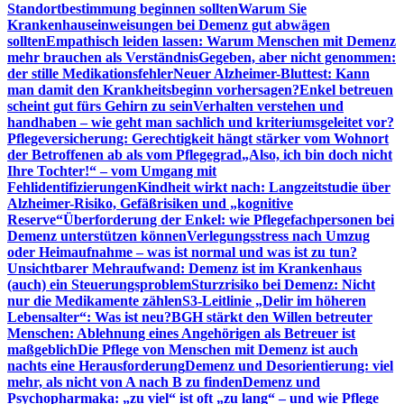
Standortbestimmung beginnen sollten
Warum Sie
Krankenhauseinweisungen bei Demenz gut abwägen
sollten
Empathisch leiden lassen: Warum Menschen mit Demenz
mehr brauchen als Verständnis
Gegeben, aber nicht genommen:
der stille Medikationsfehler
Neuer Alzheimer-Bluttest: Kann
man damit den Krankheitsbeginn vorhersagen?
Enkel betreuen
scheint gut fürs Gehirn zu sein
Verhalten verstehen und
handhaben – wie geht man sachlich und kriteriumsgeleitet vor?
Pflegeversicherung: Gerechtigkeit hängt stärker vom Wohnort
der Betroffenen ab als vom Pflegegrad
„Also, ich bin doch nicht
Ihre Tochter!“ – vom Umgang mit
Fehlidentifizierungen
Kindheit wirkt nach: Langzeitstudie über
Alzheimer-Risiko, Gefäßrisiken und „kognitive
Reserve“
Überforderung der Enkel: wie Pflegefachpersonen bei
Demenz unterstützen können
Verlegungsstress nach Umzug
oder Heimaufnahme – was ist normal und was ist zu tun?
Unsichtbarer Mehraufwand: Demenz ist im Krankenhaus
(auch) ein Steuerungsproblem
Sturzrisiko bei Demenz: Nicht
nur die Medikamente zählen
S3-Leitlinie „Delir im höheren
Lebensalter“: Was ist neu?
BGH stärkt den Willen betreuter
Menschen: Ablehnung eines Angehörigen als Betreuer ist
maßgeblich
Die Pflege von Menschen mit Demenz ist auch
nachts eine Herausforderung
Demenz und Desorientierung: viel
mehr, als nicht von A nach B zu finden
Demenz und
Psychopharmaka: „zu viel“ ist oft „zu lang“ – und wie Pflege