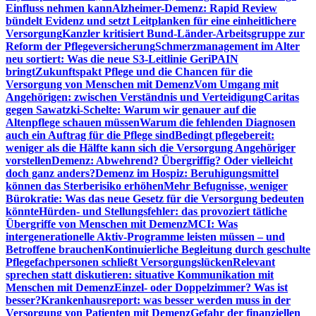
Einfluss nehmen kann
Alzheimer-Demenz: Rapid Review
bündelt Evidenz und setzt Leitplanken für eine einheitlichere
Versorgung
Kanzler kritisiert Bund-Länder-Arbeitsgruppe zur
Reform der Pflegeversicherung
Schmerzmanagement im Alter
neu sortiert: Was die neue S3-Leitlinie GeriPAIN
bringt
Zukunftspakt Pflege und die Chancen für die
Versorgung von Menschen mit Demenz
Vom Umgang mit
Angehörigen: zwischen Verständnis und Verteidigung
Caritas
gegen Sawatzki-Schelte: Warum wir genauer auf die
Altenpflege schauen müssen
Warum die fehlenden Diagnosen
auch ein Auftrag für die Pflege sind
Bedingt pflegebereit:
weniger als die Hälfte kann sich die Versorgung Angehöriger
vorstellen
Demenz: Abwehrend? Übergriffig? Oder vielleicht
doch ganz anders?
Demenz im Hospiz: Beruhigungsmittel
können das Sterberisiko erhöhen
Mehr Befugnisse, weniger
Bürokratie: Was das neue Gesetz für die Versorgung bedeuten
könnte
Hürden- und Stellungsfehler: das provoziert tätliche
Übergriffe von Menschen mit Demenz
MCI: Was
intergenerationelle Aktiv-Programme leisten müssen – und
Betroffene brauchen
Kontinuierliche Begleitung durch geschulte
Pflegefachpersonen schließt Versorgungslücken
Relevant
sprechen statt diskutieren: situative Kommunikation mit
Menschen mit Demenz
Einzel- oder Doppelzimmer? Was ist
besser?
Krankenhausreport: was besser werden muss in der
Versorgung von Patienten mit Demenz
Gefahr der finanziellen