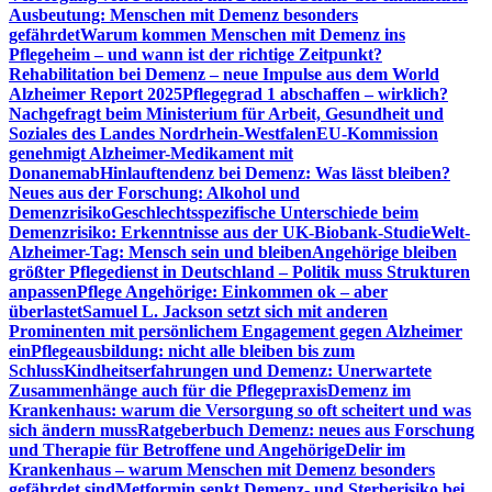
Ausbeutung: Menschen mit Demenz besonders
gefährdet
Warum kommen Menschen mit Demenz ins
Pflegeheim – und wann ist der richtige Zeitpunkt?
Rehabilitation bei Demenz – neue Impulse aus dem World
Alzheimer Report 2025
Pflegegrad 1 abschaffen – wirklich?
Nachgefragt beim Ministerium für Arbeit, Gesundheit und
Soziales des Landes Nordrhein-Westfalen
EU-Kommission
genehmigt Alzheimer-Medikament mit
Donanemab
Hinlauftendenz bei Demenz: Was lässt bleiben?
Neues aus der Forschung: Alkohol und
Demenzrisiko
Geschlechtsspezifische Unterschiede beim
Demenzrisiko: Erkenntnisse aus der UK-Biobank-Studie
Welt-
Alzheimer-Tag: Mensch sein und bleiben
Angehörige bleiben
größter Pflegedienst in Deutschland – Politik muss Strukturen
anpassen
Pflege Angehörige: Einkommen ok – aber
überlastet
Samuel L. Jackson setzt sich mit anderen
Prominenten mit persönlichem Engagement gegen Alzheimer
ein
Pflegeausbildung: nicht alle bleiben bis zum
Schluss
Kindheitserfahrungen und Demenz: Unerwartete
Zusammenhänge auch für die Pflegepraxis
Demenz im
Krankenhaus: warum die Versorgung so oft scheitert und was
sich ändern muss
Ratgeberbuch Demenz: neues aus Forschung
und Therapie für Betroffene und Angehörige
Delir im
Krankenhaus – warum Menschen mit Demenz besonders
gefährdet sind
Metformin senkt Demenz- und Sterberisiko bei