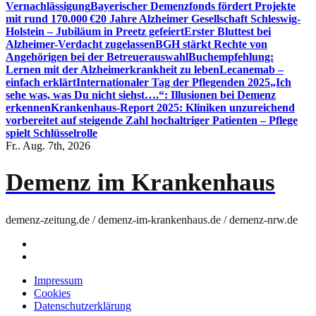
Vernachlässigung
Bayerischer Demenzfonds fördert Projekte
mit rund 170.000 €
20 Jahre Alzheimer Gesellschaft Schleswig-
Holstein – Jubiläum in Preetz gefeiert
Erster Bluttest bei
Alzheimer-Verdacht zugelassen
BGH stärkt Rechte von
Angehörigen bei der Betreuerauswahl
Buchempfehlung:
Lernen mit der Alzheimerkrankheit zu leben
Lecanemab –
einfach erklärt
Internationaler Tag der Pflegenden 2025
„Ich
sehe was, was Du nicht siehst….“: Illusionen bei Demenz
erkennen
Krankenhaus-Report 2025: Kliniken unzureichend
vorbereitet auf steigende Zahl hochaltriger Patienten – Pflege
spielt Schlüsselrolle
Fr.. Aug. 7th, 2026
Demenz im Krankenhaus
demenz-zeitung.de / demenz-im-krankenhaus.de / demenz-nrw.de
Impressum
Cookies
Datenschutzerklärung