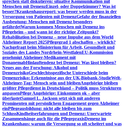
sprechen statt diskutieren: situative Kommunikation mit
Menschen mit Demenz
Einzel- oder Doppelzimmer? Was ist
besser?
Krankenhausreport: was besser werden muss in der
Versorgung von Patienten mit Demenz
Gefahr der finanziellen
Ausbeutung: Menschen mit Demenz besonders
gefährdet
Warum kommen Menschen mit Demenz ins
Pflegeheim – und wann ist der richtige Zeitpunkt?
Rehabilitation bei Demenz – neue Impulse aus dem World
Alzheimer Report 2025
Pflegegrad 1 abschaffen – wirklich?
Nachgefragt beim Ministerium für Arbeit, Gesundheit und
Soziales des Landes Nordrhein-Westfalen
EU-Kommission
genehmigt Alzheimer-Medikament mit
Donanemab
Hinlauftendenz bei Demenz: Was lässt bleiben?
Neues aus der Forschung: Alkohol und
Demenzrisiko
Geschlechtsspezifische Unterschiede beim
Demenzrisiko: Erkenntnisse aus der UK-Biobank-Studie
Welt-
Alzheimer-Tag: Mensch sein und bleiben
Angehörige bleiben
größter Pflegedienst in Deutschland – Politik muss Strukturen
anpassen
Pflege Angehörige: Einkommen ok – aber
überlastet
Samuel L. Jackson setzt sich mit anderen
Prominenten mit persönlichem Engagement gegen Alzheimer
ein
Pflegeausbildung: nicht alle bleiben bis zum
Schluss
Kindheitserfahrungen und Demenz: Unerwartete
Zusammenhänge auch für die Pflegepraxis
Demenz im
Krankenhaus: warum die Versorgung so oft scheitert und was