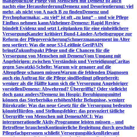
maßgeblich
Die Pflege von Menschen mit Demenz ist auch
nachts eine Herausforderung
Demenz und Desorientierung: viel
mehr, als nicht von A nach B zu finden
Demenz und
Psychopharmaka: „zu viel“ ist oft „zu lang“ – und wie Pflege
Einfluss nehmen kann
Alzheimer-Demenz: Rapid Review
bündelt Evidenz und setzt Leitplanken für eine einheitlichere
Versorgung
Kanzler kritisiert Bund-Länder-Arbeitsgruppe zur
Reform der Pflegeversicherung
Schmerzmanagement im Alter
neu sortiert: Was die neue S3-Leitlinie GeriPAIN
bringt
Zukunftspakt Pflege und die Chancen für die
Versorgung von Menschen mit Demenz
Vom Umgang mit
Angehörigen: zwischen Verständnis und Verteidigung
Caritas
gegen Sawatzki-Schelte: Warum wir genauer auf die
Altenpflege schauen müssen
Warum die fehlenden Diagnosen
auch ein Auftrag für die Pflege sind
Bedingt pflegebereit:
weniger als die Hälfte kann sich die Versorgung Angehöriger
vorstellen
Demenz: Abwehrend? Übergriffig? Oder vielleicht
doch ganz anders?
Demenz im Hospiz: Beruhigungsmittel
können das Sterberisiko erhöhen
Mehr Befugnisse, weniger
Bürokratie: Was das neue Gesetz für die Versorgung bedeuten
könnte
Hürden- und Stellungsfehler: das provoziert tätliche
Übergriffe von Menschen mit Demenz
MCI: Was
intergenerationelle Aktiv-Programme leisten müssen – und
Betroffene brauchen
Kontinuierliche Begleitung durch geschulte
Pflegefachpersonen schließt Versorgungslücken
Relevant