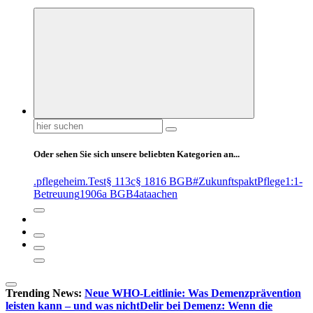
Suchen
nach:
Oder sehen Sie sich unsere beliebten Kategorien an...
.pflegeheim
.Test
§ 113c
§ 1816 BGB
#ZukunftspaktPflege
1:1-
Betreuung
1906a BGB
4at
aachen
Trending News:
Neue WHO-Leitlinie: Was Demenzprävention
leisten kann – und was nicht
Delir bei Demenz: Wenn die