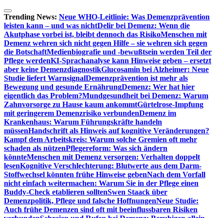
Zum
Inhalt
Trending News:
Neue WHO-Leitlinie: Was Demenzprävention
springen
leisten kann – und was nicht
Delir bei Demenz: Wenn die
Akutphase vorbei ist, bleibt dennoch das Risiko
Menschen mit
Demenz wehren sich nicht gegen Hilfe – sie wehren sich gegen
die Botschaft
Medienbiografie und -bewußtsein werden Teil der
Pflege werden
KI-Sprachanalyse kann Hinweise geben – ersetzt
aber keine Demenzdiagnostik
Glucosamin bei Alzheimer: Neue
Studie liefert Warnsignal
Demenzprävention ist mehr als
Bewegung und gesunde Ernährung
Demenz: Wer hat hier
eigentlich das Problem?
Mundgesundheit bei Demenz: Warum
Zahnvorsorge zu Hause kaum ankommt
Gürtelrose-Impfung
mit geringerem Demenzrisiko verbunden
Demenz im
Krankenhaus: Warum Führungskräfte handeln
müssen
Handschrift als Hinweis auf kognitive Veränderungen?
Kampf dem Arbeitskreis: Warum solche Gremien oft mehr
schaden als nützen
Pflegereform: Was sich ändern
könnte
Menschen mit Demenz versorgen: Verhalten doppelt
lesen
Kognitive Verschlechterung: Blutwerte aus dem Darm-
Stoffwechsel könnten frühe Hinweise geben
Nach dem Vorfall
nicht einfach weitermachen: Warum Sie in der Pflege einen
Buddy-Check etablieren sollten
Swen Staack über
Demenzpolitik, Pflege und falsche Hoffnungen
Neue Studie:
Auch frühe Demenzen sind oft mit beeinflussbaren Risiken