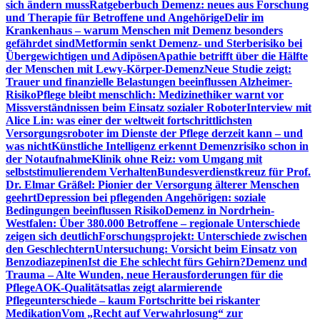
sich ändern muss
Ratgeberbuch Demenz: neues aus Forschung
und Therapie für Betroffene und Angehörige
Delir im
Krankenhaus – warum Menschen mit Demenz besonders
gefährdet sind
Metformin senkt Demenz- und Sterberisiko bei
Übergewichtigen und Adipösen
Apathie betrifft über die Hälfte
der Menschen mit Lewy-Körper-Demenz
Neue Studie zeigt:
Trauer und finanzielle Belastungen beeinflussen Alzheimer-
Risiko
Pflege bleibt menschlich: Medizinethiker warnt vor
Missverständnissen beim Einsatz sozialer Roboter
Interview mit
Alice Lin: was einer der weltweit fortschrittlichsten
Versorgungsroboter im Dienste der Pflege derzeit kann – und
was nicht
Künstliche Intelligenz erkennt Demenzrisiko schon in
der Notaufnahme
Klinik ohne Reiz: vom Umgang mit
selbststimulierendem Verhalten
Bundesverdienstkreuz für Prof.
Dr. Elmar Gräßel: Pionier der Versorgung älterer Menschen
geehrt
Depression bei pflegenden Angehörigen: soziale
Bedingungen beeinflussen Risiko
Demenz in Nordrhein-
Westfalen: Über 380.000 Betroffene – regionale Unterschiede
zeigen sich deutlich
Forschungsprojekt: Unterschiede zwischen
den Geschlechtern
Untersuchung: Vorsicht beim Einsatz von
Benzodiazepinen
Ist die Ehe schlecht fürs Gehirn?
Demenz und
Trauma – Alte Wunden, neue Herausforderungen für die
Pflege
AOK-Qualitätsatlas zeigt alarmierende
Pflegeunterschiede – kaum Fortschritte bei riskanter
Medikation
Vom „Recht auf Verwahrlosung“ zur