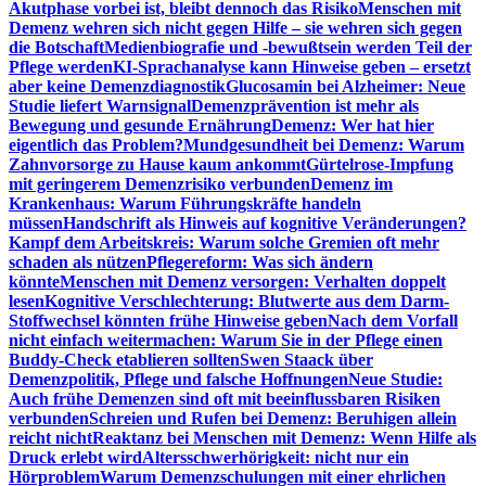
Akutphase vorbei ist, bleibt dennoch das Risiko
Menschen mit
Demenz wehren sich nicht gegen Hilfe – sie wehren sich gegen
die Botschaft
Medienbiografie und -bewußtsein werden Teil der
Pflege werden
KI-Sprachanalyse kann Hinweise geben – ersetzt
aber keine Demenzdiagnostik
Glucosamin bei Alzheimer: Neue
Studie liefert Warnsignal
Demenzprävention ist mehr als
Bewegung und gesunde Ernährung
Demenz: Wer hat hier
eigentlich das Problem?
Mundgesundheit bei Demenz: Warum
Zahnvorsorge zu Hause kaum ankommt
Gürtelrose-Impfung
mit geringerem Demenzrisiko verbunden
Demenz im
Krankenhaus: Warum Führungskräfte handeln
müssen
Handschrift als Hinweis auf kognitive Veränderungen?
Kampf dem Arbeitskreis: Warum solche Gremien oft mehr
schaden als nützen
Pflegereform: Was sich ändern
könnte
Menschen mit Demenz versorgen: Verhalten doppelt
lesen
Kognitive Verschlechterung: Blutwerte aus dem Darm-
Stoffwechsel könnten frühe Hinweise geben
Nach dem Vorfall
nicht einfach weitermachen: Warum Sie in der Pflege einen
Buddy-Check etablieren sollten
Swen Staack über
Demenzpolitik, Pflege und falsche Hoffnungen
Neue Studie:
Auch frühe Demenzen sind oft mit beeinflussbaren Risiken
verbunden
Schreien und Rufen bei Demenz: Beruhigen allein
reicht nicht
Reaktanz bei Menschen mit Demenz: Wenn Hilfe als
Druck erlebt wird
Altersschwerhörigkeit: nicht nur ein
Hörproblem
Warum Demenzschulungen mit einer ehrlichen