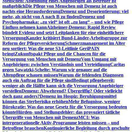
Menschen: Ablehnung eines Angehörigen als Betreuer ist
maßgeblich
Die Pflege von Menschen mit Demenz ist auch
nachts eine Herausforderung
Demenz und Desorientierung: viel
mehr, als nicht von A nach B zu finden
Demenz und
Psychopharmaka: „zu viel“ ist oft „zu lang“ – und wie Pflege
Einfluss nehmen kann
Alzheimer-Demenz: Rapid Review
bündelt Evidenz und setzt Leitplanken für eine einheitlichere
Versorgung
Kanzler kritisiert Bund-Länder-Arbeitsgruppe zur
Reform der Pflegeversicherung
Schmerzmanagement im Alter
neu sortiert: Was die neue S3-Leitlinie GeriPAIN
bringt
Zukunftspakt Pflege und die Chancen für die
Versorgung von Menschen mit Demenz
Vom Umgang mit
Angehörigen: zwischen Verständnis und Verteidigung
Caritas
gegen Sawatzki-Schelte: Warum wir genauer auf die
Altenpflege schauen müssen
Warum die fehlenden Diagnosen
auch ein Auftrag für die Pflege sind
Bedingt pflegebereit:
weniger als die Hälfte kann sich die Versorgung Angehöriger
vorstellen
Demenz: Abwehrend? Übergriffig? Oder vielleicht
doch ganz anders?
Demenz im Hospiz: Beruhigungsmittel
können das Sterberisiko erhöhen
Mehr Befugnisse, weniger
Bürokratie: Was das neue Gesetz für die Versorgung bedeuten
könnte
Hürden- und Stellungsfehler: das provoziert tätliche
Übergriffe von Menschen mit Demenz
MCI: Was
intergenerationelle Aktiv-Programme leisten müssen – und
Betroffene brauchen
Kontinuierliche Begleitung durch geschulte