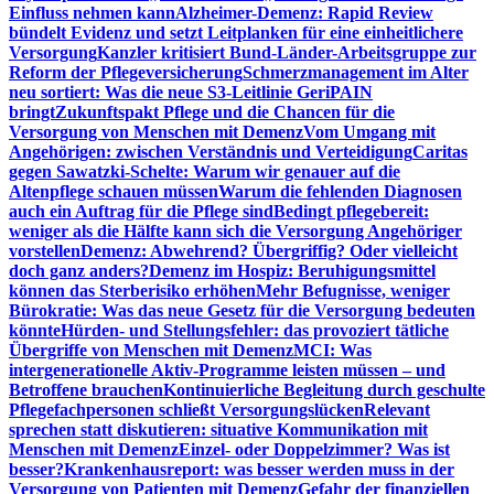
Einfluss nehmen kann
Alzheimer-Demenz: Rapid Review
bündelt Evidenz und setzt Leitplanken für eine einheitlichere
Versorgung
Kanzler kritisiert Bund-Länder-Arbeitsgruppe zur
Reform der Pflegeversicherung
Schmerzmanagement im Alter
neu sortiert: Was die neue S3-Leitlinie GeriPAIN
bringt
Zukunftspakt Pflege und die Chancen für die
Versorgung von Menschen mit Demenz
Vom Umgang mit
Angehörigen: zwischen Verständnis und Verteidigung
Caritas
gegen Sawatzki-Schelte: Warum wir genauer auf die
Altenpflege schauen müssen
Warum die fehlenden Diagnosen
auch ein Auftrag für die Pflege sind
Bedingt pflegebereit:
weniger als die Hälfte kann sich die Versorgung Angehöriger
vorstellen
Demenz: Abwehrend? Übergriffig? Oder vielleicht
doch ganz anders?
Demenz im Hospiz: Beruhigungsmittel
können das Sterberisiko erhöhen
Mehr Befugnisse, weniger
Bürokratie: Was das neue Gesetz für die Versorgung bedeuten
könnte
Hürden- und Stellungsfehler: das provoziert tätliche
Übergriffe von Menschen mit Demenz
MCI: Was
intergenerationelle Aktiv-Programme leisten müssen – und
Betroffene brauchen
Kontinuierliche Begleitung durch geschulte
Pflegefachpersonen schließt Versorgungslücken
Relevant
sprechen statt diskutieren: situative Kommunikation mit
Menschen mit Demenz
Einzel- oder Doppelzimmer? Was ist
besser?
Krankenhausreport: was besser werden muss in der
Versorgung von Patienten mit Demenz
Gefahr der finanziellen