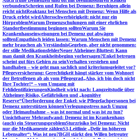
Auch frühe Demenzen sind oft mit beeinflussbaren Risiken
verbunden
Schreien und Rufen bei Demenz: Beruhigen allein
reicht nicht
Reaktanz bei Menschen mit Demenz: Wenn Hilfe als
Druck erlebt wird
Altersschwerhörigkeit: nicht nur ein
Hörproblem
Warum Demenzschulungen mit einer ehrlichen
Standortbestimmung beginnen sollten
Warum Sie
Krankenhauseinweisungen bei Demenz gut abwägen
sollten
Empathisch leiden lassen: Warum Menschen mit Demenz
mehr brauchen als Verständnis
Gegeben, aber nicht genommen:
der stille Medikationsfehler
Neuer Alzheimer-Bluttest: Kann
man damit den Krankheitsbeginn vorhersagen?
Enkel betreuen
scheint gut fürs Gehirn zu sein
Verhalten verstehen und
handhaben – wie geht man sachlich und kriteriumsgeleitet vor?
Pflegeversicherung: Gerechtigkeit hängt stärker vom Wohnort
der Betroffenen ab als vom Pflegegrad
„Also, ich bin doch nicht
Ihre Tochter!“ – vom Umgang mit
Fehlidentifizierungen
Kindheit wirkt nach: Langzeitstudie über
Alzheimer-Risiko, Gefäßrisiken und „kognitive
Reserve“
Überforderung der Enkel: wie Pflegefachpersonen bei
Demenz unterstützen können
Verlegungsstress nach Umzug
oder Heimaufnahme – was ist normal und was ist zu tun?
Unsichtbarer Mehraufwand: Demenz ist im Krankenhaus
(auch) ein Steuerungsproblem
Sturzrisiko bei Demenz: Nicht
nur die Medikamente zählen
S3-Leitlinie „Delir im höheren
Lebensalter“: Was ist neu?
BGH stärkt den Willen betreuter