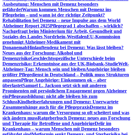
Ausbeutung: Menschen mit Demenz besonders
gefährdet
Warum kommen Menschen mit Demenz ins
Pflegeheim – und wann ist der richtige Zeitpunkt?
Rehabilitation bei Demenz – neue Impulse aus dem World
Alzheimer Report 2025
Pflegegrad 1 abschaffen – wirklich?
Nachgefragt beim Ministerium für Arbeit, Gesundheit und
Soziales des Landes Nordrhein-Westfalen
EU-Kommission
genehmigt Alzheimer-Medikament mit
Donanemab
Hinlauftendenz bei Demenz: Was lässt bleiben?
Neues aus der Forschung: Alkohol und
Demenzrisiko
Geschlechtsspezifische Unterschiede beim
Demenzrisiko: Erkenntnisse aus der UK-Biobank-Studie
Welt-
Alzheimer-Tag: Mensch sein und bleiben
Angehörige bleiben
größter Pflegedienst in Deutschland – Politik muss Strukturen
anpassen
Pflege Angehörige: Einkommen ok – aber
überlastet
Samuel L. Jackson setzt sich mit anderen
Prominenten mit persönlichem Engagement gegen Alzheimer
ein
Pflegeausbildung: nicht alle bleiben bis zum
Schluss
Kindheitserfahrungen und Demenz: Unerwartete
Zusammenhänge auch für die Pflegepraxis
Demenz im
Krankenhaus: warum die Versorgung so oft scheitert und was
sich ändern muss
Ratgeberbuch Demenz: neues aus Forschung
und Therapie für Betroffene und Angehörige
Delir im
Krankenhaus – warum Menschen mit Demenz besonders
gefährdet sind
Metformin senkt Demenz- und Sterberisiko bei