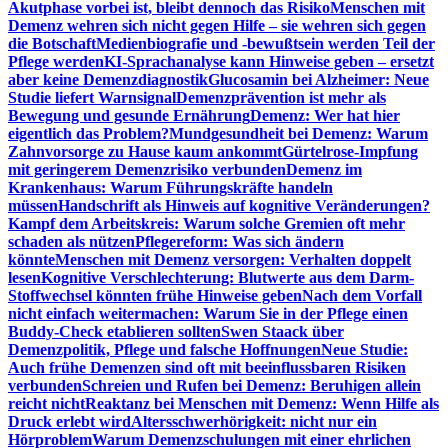
Akutphase vorbei ist, bleibt dennoch das Risiko
Menschen mit
Demenz wehren sich nicht gegen Hilfe – sie wehren sich gegen
die Botschaft
Medienbiografie und -bewußtsein werden Teil der
Pflege werden
KI-Sprachanalyse kann Hinweise geben – ersetzt
aber keine Demenzdiagnostik
Glucosamin bei Alzheimer: Neue
Studie liefert Warnsignal
Demenzprävention ist mehr als
Bewegung und gesunde Ernährung
Demenz: Wer hat hier
eigentlich das Problem?
Mundgesundheit bei Demenz: Warum
Zahnvorsorge zu Hause kaum ankommt
Gürtelrose-Impfung
mit geringerem Demenzrisiko verbunden
Demenz im
Krankenhaus: Warum Führungskräfte handeln
müssen
Handschrift als Hinweis auf kognitive Veränderungen?
Kampf dem Arbeitskreis: Warum solche Gremien oft mehr
schaden als nützen
Pflegereform: Was sich ändern
könnte
Menschen mit Demenz versorgen: Verhalten doppelt
lesen
Kognitive Verschlechterung: Blutwerte aus dem Darm-
Stoffwechsel könnten frühe Hinweise geben
Nach dem Vorfall
nicht einfach weitermachen: Warum Sie in der Pflege einen
Buddy-Check etablieren sollten
Swen Staack über
Demenzpolitik, Pflege und falsche Hoffnungen
Neue Studie:
Auch frühe Demenzen sind oft mit beeinflussbaren Risiken
verbunden
Schreien und Rufen bei Demenz: Beruhigen allein
reicht nicht
Reaktanz bei Menschen mit Demenz: Wenn Hilfe als
Druck erlebt wird
Altersschwerhörigkeit: nicht nur ein
Hörproblem
Warum Demenzschulungen mit einer ehrlichen