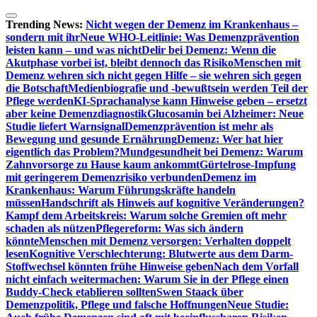
Zum
Inhalt
Trending News:
Nicht wegen der Demenz im Krankenhaus –
springen
sondern mit ihr
Neue WHO-Leitlinie: Was Demenzprävention
leisten kann – und was nicht
Delir bei Demenz: Wenn die
Akutphase vorbei ist, bleibt dennoch das Risiko
Menschen mit
Demenz wehren sich nicht gegen Hilfe – sie wehren sich gegen
die Botschaft
Medienbiografie und -bewußtsein werden Teil der
Pflege werden
KI-Sprachanalyse kann Hinweise geben – ersetzt
aber keine Demenzdiagnostik
Glucosamin bei Alzheimer: Neue
Studie liefert Warnsignal
Demenzprävention ist mehr als
Bewegung und gesunde Ernährung
Demenz: Wer hat hier
eigentlich das Problem?
Mundgesundheit bei Demenz: Warum
Zahnvorsorge zu Hause kaum ankommt
Gürtelrose-Impfung
mit geringerem Demenzrisiko verbunden
Demenz im
Krankenhaus: Warum Führungskräfte handeln
müssen
Handschrift als Hinweis auf kognitive Veränderungen?
Kampf dem Arbeitskreis: Warum solche Gremien oft mehr
schaden als nützen
Pflegereform: Was sich ändern
könnte
Menschen mit Demenz versorgen: Verhalten doppelt
lesen
Kognitive Verschlechterung: Blutwerte aus dem Darm-
Stoffwechsel könnten frühe Hinweise geben
Nach dem Vorfall
nicht einfach weitermachen: Warum Sie in der Pflege einen
Buddy-Check etablieren sollten
Swen Staack über
Demenzpolitik, Pflege und falsche Hoffnungen
Neue Studie: