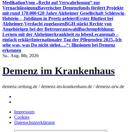
Medikation
Vom „Recht auf Verwahrlosung“ zur
Vernachlässigung
Bayerischer Demenzfonds fördert Projekte
mit rund 170.000 €
20 Jahre Alzheimer Gesellschaft Schleswig-
Holstein – Jubiläum in Preetz gefeiert
Erster Bluttest bei
Alzheimer-Verdacht zugelassen
BGH stärkt Rechte von
Angehörigen bei der Betreuerauswahl
Buchempfehlung:
Lernen mit der Alzheimerkrankheit zu leben
Lecanemab –
einfach erklärt
Internationaler Tag der Pflegenden 2025
„Ich
sehe was, was Du nicht siehst….“: Illusionen bei Demenz
erkennen
Sa.. Aug. 8th, 2026
Demenz im Krankenhaus
demenz-zeitung.de / demenz-im-krankenhaus.de / demenz-nrw.de
Impressum
Cookies
Datenschutzerklärung