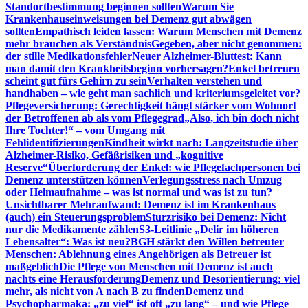
Standortbestimmung beginnen sollten
Warum Sie
Krankenhauseinweisungen bei Demenz gut abwägen
sollten
Empathisch leiden lassen: Warum Menschen mit Demenz
mehr brauchen als Verständnis
Gegeben, aber nicht genommen:
der stille Medikationsfehler
Neuer Alzheimer-Bluttest: Kann
man damit den Krankheitsbeginn vorhersagen?
Enkel betreuen
scheint gut fürs Gehirn zu sein
Verhalten verstehen und
handhaben – wie geht man sachlich und kriteriumsgeleitet vor?
Pflegeversicherung: Gerechtigkeit hängt stärker vom Wohnort
der Betroffenen ab als vom Pflegegrad
„Also, ich bin doch nicht
Ihre Tochter!“ – vom Umgang mit
Fehlidentifizierungen
Kindheit wirkt nach: Langzeitstudie über
Alzheimer-Risiko, Gefäßrisiken und „kognitive
Reserve“
Überforderung der Enkel: wie Pflegefachpersonen bei
Demenz unterstützen können
Verlegungsstress nach Umzug
oder Heimaufnahme – was ist normal und was ist zu tun?
Unsichtbarer Mehraufwand: Demenz ist im Krankenhaus
(auch) ein Steuerungsproblem
Sturzrisiko bei Demenz: Nicht
nur die Medikamente zählen
S3-Leitlinie „Delir im höheren
Lebensalter“: Was ist neu?
BGH stärkt den Willen betreuter
Menschen: Ablehnung eines Angehörigen als Betreuer ist
maßgeblich
Die Pflege von Menschen mit Demenz ist auch
nachts eine Herausforderung
Demenz und Desorientierung: viel
mehr, als nicht von A nach B zu finden
Demenz und
Psychopharmaka: „zu viel“ ist oft „zu lang“ – und wie Pflege