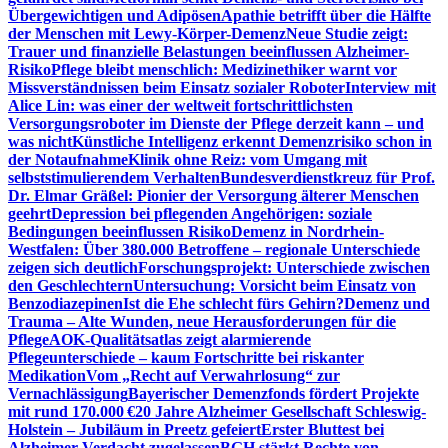
Übergewichtigen und Adipösen
Apathie betrifft über die Hälfte
der Menschen mit Lewy-Körper-Demenz
Neue Studie zeigt:
Trauer und finanzielle Belastungen beeinflussen Alzheimer-
Risiko
Pflege bleibt menschlich: Medizinethiker warnt vor
Missverständnissen beim Einsatz sozialer Roboter
Interview mit
Alice Lin: was einer der weltweit fortschrittlichsten
Versorgungsroboter im Dienste der Pflege derzeit kann – und
was nicht
Künstliche Intelligenz erkennt Demenzrisiko schon in
der Notaufnahme
Klinik ohne Reiz: vom Umgang mit
selbststimulierendem Verhalten
Bundesverdienstkreuz für Prof.
Dr. Elmar Gräßel: Pionier der Versorgung älterer Menschen
geehrt
Depression bei pflegenden Angehörigen: soziale
Bedingungen beeinflussen Risiko
Demenz in Nordrhein-
Westfalen: Über 380.000 Betroffene – regionale Unterschiede
zeigen sich deutlich
Forschungsprojekt: Unterschiede zwischen
den Geschlechtern
Untersuchung: Vorsicht beim Einsatz von
Benzodiazepinen
Ist die Ehe schlecht fürs Gehirn?
Demenz und
Trauma – Alte Wunden, neue Herausforderungen für die
Pflege
AOK-Qualitätsatlas zeigt alarmierende
Pflegeunterschiede – kaum Fortschritte bei riskanter
Medikation
Vom „Recht auf Verwahrlosung“ zur
Vernachlässigung
Bayerischer Demenzfonds fördert Projekte
mit rund 170.000 €
20 Jahre Alzheimer Gesellschaft Schleswig-
Holstein – Jubiläum in Preetz gefeiert
Erster Bluttest bei
Alzheimer-Verdacht zugelassen
BGH stärkt Rechte von