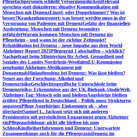
Pflegefachpersonen schließt Versorgungslücken
Relevant
sprechen statt diskutieren: situative Kommunikation mit
Menschen mit Demenz
Einzel- oder Doppelzimmer? Was ist
besser?
Krankenhausreport: was besser werden muss in der
Versorgung von Patienten mit Demenz
Gefahr der finanziellen
Ausbeutung: Menschen mit Demenz besonders
gefährdet
Warum kommen Menschen mit Demenz ins
Pflegeheim – und wann ist der richtige Zeitpunkt?
Rehabilitation bei Demenz – neue Impulse aus dem World
Alzheimer Report 2025
Pflegegrad 1 abschaffen – wirklich?
Nachgefragt beim Ministerium für Arbeit, Gesundheit und
Soziales des Landes Nordrhein-Westfalen
EU-Kommission
genehmigt Alzheimer-Medikament mit
Donanemab
Hinlauftendenz bei Demenz: Was lässt bleiben?
Neues aus der Forschung: Alkohol und
Demenzrisiko
Geschlechtsspezifische Unterschiede beim
Demenzrisiko: Erkenntnisse aus der UK-Biobank-Studie
Welt-
Alzheimer-Tag: Mensch sein und bleiben
Angehörige bleiben
größter Pflegedienst in Deutschland – Politik muss Strukturen
anpassen
Pflege Angehörige: Einkommen ok – aber
überlastet
Samuel L. Jackson setzt sich mit anderen
Prominenten mit persönlichem Engagement gegen Alzheimer
ein
Pflegeausbildung: nicht alle bleiben bis zum
Schluss
Kindheitserfahrungen und Demenz: Unerwartete
Zusammenhänge auch für die Pflegepraxis
Demenz im