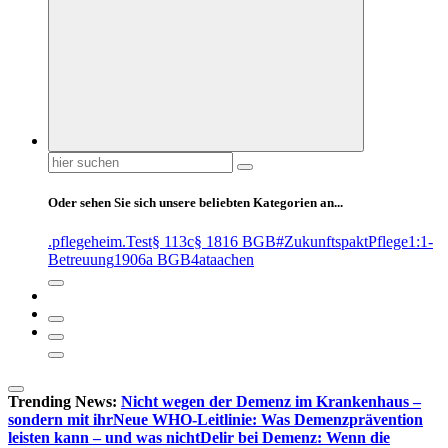
Suchen
nach:
Oder sehen Sie sich unsere beliebten Kategorien an...
.pflegeheim
.Test
§ 113c
§ 1816 BGB
#ZukunftspaktPflege
1:1-
Betreuung
1906a BGB
4at
aachen
Trending News:
Nicht wegen der Demenz im Krankenhaus –
sondern mit ihr
Neue WHO-Leitlinie: Was Demenzprävention
leisten kann – und was nicht
Delir bei Demenz: Wenn die