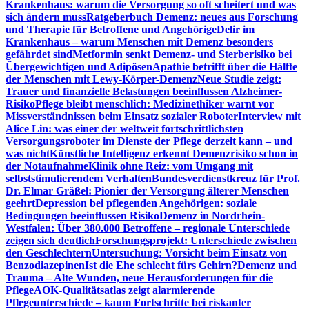
Krankenhaus: warum die Versorgung so oft scheitert und was
sich ändern muss
Ratgeberbuch Demenz: neues aus Forschung
und Therapie für Betroffene und Angehörige
Delir im
Krankenhaus – warum Menschen mit Demenz besonders
gefährdet sind
Metformin senkt Demenz- und Sterberisiko bei
Übergewichtigen und Adipösen
Apathie betrifft über die Hälfte
der Menschen mit Lewy-Körper-Demenz
Neue Studie zeigt:
Trauer und finanzielle Belastungen beeinflussen Alzheimer-
Risiko
Pflege bleibt menschlich: Medizinethiker warnt vor
Missverständnissen beim Einsatz sozialer Roboter
Interview mit
Alice Lin: was einer der weltweit fortschrittlichsten
Versorgungsroboter im Dienste der Pflege derzeit kann – und
was nicht
Künstliche Intelligenz erkennt Demenzrisiko schon in
der Notaufnahme
Klinik ohne Reiz: vom Umgang mit
selbststimulierendem Verhalten
Bundesverdienstkreuz für Prof.
Dr. Elmar Gräßel: Pionier der Versorgung älterer Menschen
geehrt
Depression bei pflegenden Angehörigen: soziale
Bedingungen beeinflussen Risiko
Demenz in Nordrhein-
Westfalen: Über 380.000 Betroffene – regionale Unterschiede
zeigen sich deutlich
Forschungsprojekt: Unterschiede zwischen
den Geschlechtern
Untersuchung: Vorsicht beim Einsatz von
Benzodiazepinen
Ist die Ehe schlecht fürs Gehirn?
Demenz und
Trauma – Alte Wunden, neue Herausforderungen für die
Pflege
AOK-Qualitätsatlas zeigt alarmierende
Pflegeunterschiede – kaum Fortschritte bei riskanter