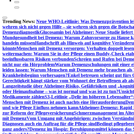
Trending News:
Neue WHO-Leitlinie: Was Demenzprävention lei
wehren sich nicht gegen Hilfe – sie wehren sich gegen die Botscha
Demenzdiagnostik
Glucosamin bei Alzheimer: Neue Studie liefer
Mundgesundheit bei Demenz: Warum Zahnvorsorge zu Hause
handeln müssen
Handschrift als Hinweis auf kognitive Veränder
könnte
Menschen mit Demenz versorgen: Verhalten doppelt lesen
weitermachen: Warum Sie in der Pflege einen Buddy-Check etabl
beeinflussbaren Risiken verbunden
Schreien und Rufen bei Demen
nicht nur ein Hörproblem
Warum Demenzschulungen mit einer eh
leiden lassen: Warum Menschen mit Demenz mehr brauchen als 
Krankheitsbeginn vorhersagen?
Enkel betreuen scheint gut fürs 
Gerechtigkeit hängt stärker vom Wohnort der Betroffenen ab al
Langzeitstudie über Alzheimer-Risiko, Gefäßrisiken und „kognit
oder Heimaufnahme – was ist normal und was ist zu tun?
Unsich
Medikamente zählen
S3-Leitlinie „Delir im höheren Lebensalter“
Menschen mit Demenz ist auch nachts eine Herausforderung
Deme
und wie Pflege Einfluss nehmen kann
Alzheimer-Demenz: Rapid Re
zur Reform der Pflegeversicherung
Schmerzmanagement im Alter n
mit Demenz
Vom Umgang mit Angehörigen: zwischen Verständni
Diagnosen auch ein Auftrag für die Pflege sind
Bedingt pflegebere
ganz anders?
Demenz im Hospiz: Beruhigungsmittel können das S