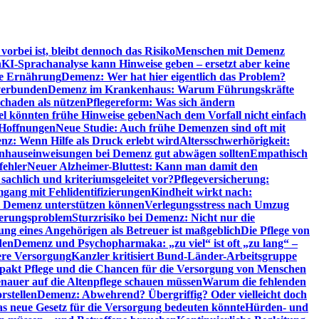
orbei ist, bleibt dennoch das Risiko
Menschen mit Demenz
n
KI-Sprachanalyse kann Hinweise geben – ersetzt aber keine
de Ernährung
Demenz: Wer hat hier eigentlich das Problem?
verbunden
Demenz im Krankenhaus: Warum Führungskräfte
chaden als nützen
Pflegereform: Was sich ändern
el könnten frühe Hinweise geben
Nach dem Vorfall nicht einfach
 Hoffnungen
Neue Studie: Auch frühe Demenzen sind oft mit
z: Wenn Hilfe als Druck erlebt wird
Altersschwerhörigkeit:
hauseinweisungen bei Demenz gut abwägen sollten
Empathisch
fehler
Neuer Alzheimer-Bluttest: Kann man damit den
achlich und kriteriumsgeleitet vor?
Pflegeversicherung:
mgang mit Fehlidentifizierungen
Kindheit wirkt nach:
i Demenz unterstützen können
Verlegungsstress nach Umzug
uerungsproblem
Sturzrisiko bei Demenz: Nicht nur die
ng eines Angehörigen als Betreuer ist maßgeblich
Die Pflege von
den
Demenz und Psychopharmaka: „zu viel“ ist oft „zu lang“ –
here Versorgung
Kanzler kritisiert Bund-Länder-Arbeitsgruppe
pakt Pflege und die Chancen für die Versorgung von Menschen
nauer auf die Altenpflege schauen müssen
Warum die fehlenden
rstellen
Demenz: Abwehrend? Übergriffig? Oder vielleicht doch
s neue Gesetz für die Versorgung bedeuten könnte
Hürden- und