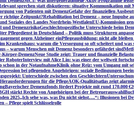
n mit Demenz
MCI: Was intergenerationelle Aktiv-Programme leist
Relevant sprechen statt diskutieren: situative Kommunikation mi
sorgung von Patienten mit Demenz
Gefahr der finanziellen Ausbe
 richtige Zeitpunkt?
Rehabilitation bei Demenz – neue Impulse 
 und Soziales des Landes Nordrhein-Westfalen
EU-Kommission gen
ol und Demenzrisiko
Geschlechtsspezifische Unterschiede beim De
ter Pflegedienst in Deutschland – Politik muss Strukturen anpass
ngagement gegen Alzheimer ein
Pflegeausbildung: nicht alle bleiben
m Krankenhaus: warum die Versorgung so oft scheitert und was 
aus – warum Menschen mit Demenz besonders gefährdet sind
Metf
ewy-Körper-Demenz
Neue Studie zeigt: Trauer und finanzielle Belast
ler Roboter
Interview mit Alice Lin: was einer der weltweit fortsch
ko schon in der Notaufnahme
Klinik ohne Reiz: vom Umgang mit se
epression bei pflegenden Angehörigen: soziale Bedingungen beein
gsprojekt: Unterschiede zwischen den Geschlechtern
Untersuchung
erausforderungen für die Pflege
AOK-Qualitätsatlas zeigt alarmi
ung
Bayerischer Demenzfonds fördert Projekte mit rund 170.000 €
2
BGH stärkt Rechte von Angehörigen bei der Betreuerauswahl
Buch
enden 2025
„Ich sehe was, was Du nicht siehst….“: Illusionen bei 
 – Pflege spielt Schlüsselrolle