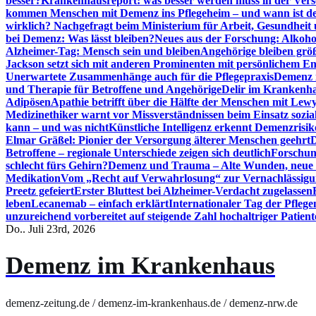
besser?
Krankenhausreport: was besser werden muss in der Ver
kommen Menschen mit Demenz ins Pflegeheim – und wann ist der
wirklich? Nachgefragt beim Ministerium für Arbeit, Gesundheit
bei Demenz: Was lässt bleiben?
Neues aus der Forschung: Alkoh
Alzheimer-Tag: Mensch sein und bleiben
Angehörige bleiben größ
Jackson setzt sich mit anderen Prominenten mit persönlichem E
Unerwartete Zusammenhänge auch für die Pflegepraxis
Demenz i
und Therapie für Betroffene und Angehörige
Delir im Krankenh
Adipösen
Apathie betrifft über die Hälfte der Menschen mit L
Medizinethiker warnt vor Missverständnissen beim Einsatz sozia
kann – und was nicht
Künstliche Intelligenz erkennt Demenzrisi
Elmar Gräßel: Pionier der Versorgung älterer Menschen geehrt
D
Betroffene – regionale Unterschiede zeigen sich deutlich
Forschun
schlecht fürs Gehirn?
Demenz und Trauma – Alte Wunden, neue H
Medikation
Vom „Recht auf Verwahrlosung“ zur Vernachlässig
Preetz gefeiert
Erster Bluttest bei Alzheimer-Verdacht zugelassen
leben
Lecanemab – einfach erklärt
Internationaler Tag der Pfleg
unzureichend vorbereitet auf steigende Zahl hochaltriger Patienten
Do.. Juli 23rd, 2026
Demenz im Krankenhaus
demenz-zeitung.de / demenz-im-krankenhaus.de / demenz-nrw.de