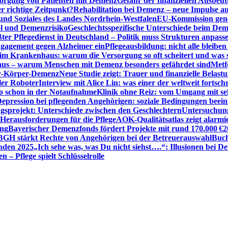
sorgung von Patienten mit Demenz
Gefahr der finanziellen Ausbe
 richtige Zeitpunkt?
Rehabilitation bei Demenz – neue Impulse 
 und Soziales des Landes Nordrhein-Westfalen
EU-Kommission gen
ol und Demenzrisiko
Geschlechtsspezifische Unterschiede beim De
ter Pflegedienst in Deutschland – Politik muss Strukturen anpass
ngagement gegen Alzheimer ein
Pflegeausbildung: nicht alle bleiben
m Krankenhaus: warum die Versorgung so oft scheitert und was 
aus – warum Menschen mit Demenz besonders gefährdet sind
Metf
ewy-Körper-Demenz
Neue Studie zeigt: Trauer und finanzielle Belast
ler Roboter
Interview mit Alice Lin: was einer der weltweit fortsch
ko schon in der Notaufnahme
Klinik ohne Reiz: vom Umgang mit se
epression bei pflegenden Angehörigen: soziale Bedingungen beein
gsprojekt: Unterschiede zwischen den Geschlechtern
Untersuchung
erausforderungen für die Pflege
AOK-Qualitätsatlas zeigt alarmi
ung
Bayerischer Demenzfonds fördert Projekte mit rund 170.000 €
2
BGH stärkt Rechte von Angehörigen bei der Betreuerauswahl
Buch
enden 2025
„Ich sehe was, was Du nicht siehst….“: Illusionen bei 
 – Pflege spielt Schlüsselrolle