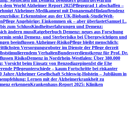
utung: Menschen mit Demenz besonders gefährdet
Warum
aus dem World Alzheimer Report 2025
Pflegegrad 1 abschaffen –
ehmigt Alzheimer-Medikament mit Donanemab
Hinlauftendenz
menzrisiko: Erkenntnisse aus der UK-Biobank-Studie
Welt-
en
Pflege Angehörige: Einkommen ok – aber überlastet
Samuel L.
 bis zum Schluss
Kindheitserfahrungen und Demenz:
sich ändern muss
Ratgeberbuch Demenz: neues aus Forschung
ormin senkt Demenz- und Sterberisiko bei Übergewichtigen und
ungen beeinflussen Alzheimer-Risiko
Pflege bleibt menschlich:
rittlichsten Versorgungsroboter im Dienste der Pflege derzeit
lbststimulierendem Verhalten
Bundesverdienstkreuz für Prof. Dr.
flussen Risiko
Demenz in Nordrhein-Westfalen: Über 380.000
: Vorsicht beim Einsatz von Benzodiazepinen
Ist die Ehe
erende Pflegeunterschiede – kaum Fortschritte bei riskanter
0 Jahre Alzheimer Gesellschaft Schleswig-Holstein – Jubiläum in
empfehlung: Lernen mit der Alzheimerkrankheit zu
Demenz erkennen
Krankenhaus-Report 2025: Kliniken