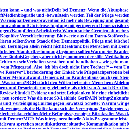
sten kann – und was nicht
Delir bei Demenz: Wenn die Akutphase v
ft
Medienbiografie und -bewußtsein werden Teil der Pflege werde
t Warnsignal
Demenzprävention ist mehr als Bewegung und gesun
 kaum ankommt
Gürtelrose-Impfung mit geringerem Demenzrisiko 
ungen?
Kampf dem Arbeitskreis: Warum solche Gremien oft mehr s
Kognitive Verschlechterung: Blutwerte aus dem Darm-Stoffwechs
ieren sollten
Swen Staack über Demenzpolitik, Pflege und falsche
z: Beruhigen allein reicht nicht
Reaktanz bei Menschen mit Demen
rlichen Standortbestimmung beginnen sollten
Warum Sie Kranken
Verständnis
Gegeben, aber nicht genommen: der stille Medikations
Gehirn zu sein
Verhalten verstehen und handhaben – wie geht man s
s vom Pflegegrad
„Also, ich bin doch nicht Ihre Tochter!“ – vom U
ive Reserve“
Überforderung der Enkel: wie Pflegefachpersonen be
tbarer Mehraufwand: Demenz ist im Krankenhaus (auch) ein Ste
: Was ist neu?
BGH stärkt den Willen betreuter Menschen: Ablehnu
nz und Desorientierung: viel mehr, als nicht von A nach B zu fin
view bündelt Evidenz und setzt Leitplanken für eine einheitlic
eu sortiert: Was die neue S3-Leitlinie GeriPAIN bringt
Zukunfts
s und Verteidigung
Caritas gegen Sawatzki-Schelte: Warum wir ge
it: weniger als die Hälfte kann sich die Versorgung Angehöriger vo
terberisiko erhöhen
Mehr Befugnisse, weniger Bürokratie: Was da
n mit Demenz
MCI: Was intergenerationelle Aktiv-Programme leist
Relevant sprechen statt diskutieren: situative Kommunikation mi