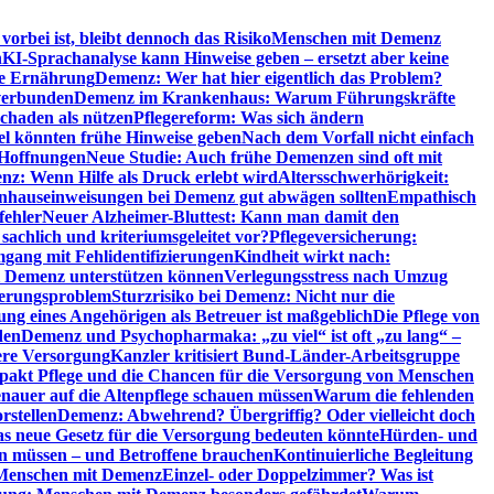
orbei ist, bleibt dennoch das Risiko
Menschen mit Demenz
n
KI-Sprachanalyse kann Hinweise geben – ersetzt aber keine
de Ernährung
Demenz: Wer hat hier eigentlich das Problem?
verbunden
Demenz im Krankenhaus: Warum Führungskräfte
chaden als nützen
Pflegereform: Was sich ändern
el könnten frühe Hinweise geben
Nach dem Vorfall nicht einfach
 Hoffnungen
Neue Studie: Auch frühe Demenzen sind oft mit
z: Wenn Hilfe als Druck erlebt wird
Altersschwerhörigkeit:
hauseinweisungen bei Demenz gut abwägen sollten
Empathisch
fehler
Neuer Alzheimer-Bluttest: Kann man damit den
achlich und kriteriumsgeleitet vor?
Pflegeversicherung:
mgang mit Fehlidentifizierungen
Kindheit wirkt nach:
i Demenz unterstützen können
Verlegungsstress nach Umzug
uerungsproblem
Sturzrisiko bei Demenz: Nicht nur die
ng eines Angehörigen als Betreuer ist maßgeblich
Die Pflege von
den
Demenz und Psychopharmaka: „zu viel“ ist oft „zu lang“ –
here Versorgung
Kanzler kritisiert Bund-Länder-Arbeitsgruppe
pakt Pflege und die Chancen für die Versorgung von Menschen
nauer auf die Altenpflege schauen müssen
Warum die fehlenden
rstellen
Demenz: Abwehrend? Übergriffig? Oder vielleicht doch
s neue Gesetz für die Versorgung bedeuten könnte
Hürden- und
en müssen – und Betroffene brauchen
Kontinuierliche Begleitung
t Menschen mit Demenz
Einzel- oder Doppelzimmer? Was ist