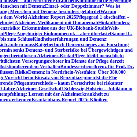
en müssen – und Betroffene brauchen
Kontinuierliche Begleitung
t Menschen mit Demenz
Einzel- oder Doppelzimmer? Was ist
utung: Menschen mit Demenz besonders gefährdet
Warum
aus dem World Alzheimer Report 2025
Pflegegrad 1 abschaffen –
ehmigt Alzheimer-Medikament mit Donanemab
Hinlauftendenz
menzrisiko: Erkenntnisse aus der UK-Biobank-Studie
Welt-
en
Pflege Angehörige: Einkommen ok – aber überlastet
Samuel L.
 bis zum Schluss
Kindheitserfahrungen und Demenz:
sich ändern muss
Ratgeberbuch Demenz: neues aus Forschung
ormin senkt Demenz- und Sterberisiko bei Übergewichtigen und
ungen beeinflussen Alzheimer-Risiko
Pflege bleibt menschlich:
rittlichsten Versorgungsroboter im Dienste der Pflege derzeit
lbststimulierendem Verhalten
Bundesverdienstkreuz für Prof. Dr.
flussen Risiko
Demenz in Nordrhein-Westfalen: Über 380.000
: Vorsicht beim Einsatz von Benzodiazepinen
Ist die Ehe
erende Pflegeunterschiede – kaum Fortschritte bei riskanter
0 Jahre Alzheimer Gesellschaft Schleswig-Holstein – Jubiläum in
empfehlung: Lernen mit der Alzheimerkrankheit zu
Demenz erkennen
Krankenhaus-Report 2025: Kliniken