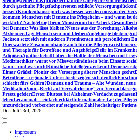
Stellungsfehler: das provoziert tätliche Übergriffe von Mensche
durch geschulte Pflegefachpersonen schließt Versorgungslücken
besser?
Krankenhausreport: was besser werden muss in der Ver
kommen Menschen mit Demenz ins Pflegeheim – und wann ist der
wirklich? Nachgefragt beim Ministerium für Arbeit, Gesundheit
bei Demenz: Was lässt bleiben?
Neues aus der Forschung: Alkoh
Alzheimer-Tag: Mensch sein und bleiben
Angehörige bleiben größ
Jackson setzt sich mit anderen Prominenten mit persönlichem E
Unerwartete Zusammenhänge auch für die Pflegepraxis
Demenz i
und Therapie für Betroffene und Angehörige
Delir im Krankenh
Adipösen
Apathie betrifft über die Hälfte der Menschen mit L
Medizinethiker warnt vor Missverständnissen beim Einsatz sozia
kann – und was nicht
Künstliche Intelligenz erkennt Demenzrisi
Elmar Gräßel: Pionier der Versorgung älterer Menschen geehrt
D
Betroffene – regionale Unterschiede zeigen sich deutlich
Forschun
schlecht fürs Gehirn?
Demenz und Trauma – Alte Wunden, neue H
Medikation
Vom „Recht auf Verwahrlosung“ zur Vernachlässig
Preetz gefeiert
Erster Bluttest bei Alzheimer-Verdacht zugelassen
leben
Lecanemab – einfach erklärt
Internationaler Tag der Pfleg
unzureichend vorbereitet auf steigende Zahl hochaltriger Patienten
Do.. Juli 23rd, 2026
Impressum