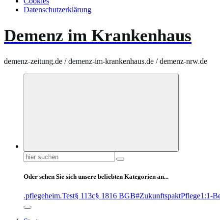
Cookies
Datenschutzerklärung
Demenz im Krankenhaus
demenz-zeitung.de / demenz-im-krankenhaus.de / demenz-nrw.de
Suchen
nach:
Oder sehen Sie sich unsere beliebten Kategorien an...
.pflegeheim
.Test
§ 113c
§ 1816 BGB
#ZukunftspaktPflege
1:1-B