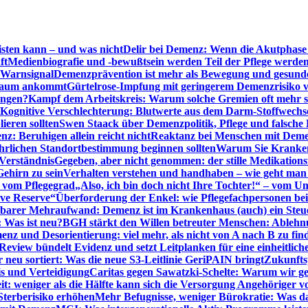
sten kann – und was nicht
Delir bei Demenz: Wenn die Akutphase v
ft
Medienbiografie und -bewußtsein werden Teil der Pflege werde
t Warnsignal
Demenzprävention ist mehr als Bewegung und gesun
 kaum ankommt
Gürtelrose-Impfung mit geringerem Demenzrisiko 
ungen?
Kampf dem Arbeitskreis: Warum solche Gremien oft mehr s
Kognitive Verschlechterung: Blutwerte aus dem Darm-Stoffwechs
ieren sollten
Swen Staack über Demenzpolitik, Pflege und falsche
z: Beruhigen allein reicht nicht
Reaktanz bei Menschen mit Demen
rlichen Standortbestimmung beginnen sollten
Warum Sie Kranken
Verständnis
Gegeben, aber nicht genommen: der stille Medikations
Gehirn zu sein
Verhalten verstehen und handhaben – wie geht man s
s vom Pflegegrad
„Also, ich bin doch nicht Ihre Tochter!“ – vom U
ive Reserve“
Überforderung der Enkel: wie Pflegefachpersonen be
tbarer Mehraufwand: Demenz ist im Krankenhaus (auch) ein Ste
: Was ist neu?
BGH stärkt den Willen betreuter Menschen: Ablehnu
nz und Desorientierung: viel mehr, als nicht von A nach B zu fin
view bündelt Evidenz und setzt Leitplanken für eine einheitlic
eu sortiert: Was die neue S3-Leitlinie GeriPAIN bringt
Zukunfts
s und Verteidigung
Caritas gegen Sawatzki-Schelte: Warum wir ge
it: weniger als die Hälfte kann sich die Versorgung Angehöriger vo
terberisiko erhöhen
Mehr Befugnisse, weniger Bürokratie: Was da