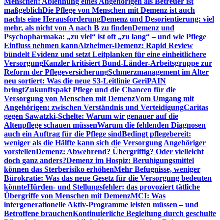
Menschen: Ablehnung eines Angehörigen als Betreuer ist
maßgeblich
Die Pflege von Menschen mit Demenz ist auch
nachts eine Herausforderung
Demenz und Desorientierung: viel
mehr, als nicht von A nach B zu finden
Demenz und
Psychopharmaka: „zu viel“ ist oft „zu lang“ – und wie Pflege
Einfluss nehmen kann
Alzheimer-Demenz: Rapid Review
bündelt Evidenz und setzt Leitplanken für eine einheitlichere
Versorgung
Kanzler kritisiert Bund-Länder-Arbeitsgruppe zur
Reform der Pflegeversicherung
Schmerzmanagement im Alter
neu sortiert: Was die neue S3-Leitlinie GeriPAIN
bringt
Zukunftspakt Pflege und die Chancen für die
Versorgung von Menschen mit Demenz
Vom Umgang mit
Angehörigen: zwischen Verständnis und Verteidigung
Caritas
gegen Sawatzki-Schelte: Warum wir genauer auf die
Altenpflege schauen müssen
Warum die fehlenden Diagnosen
auch ein Auftrag für die Pflege sind
Bedingt pflegebereit:
weniger als die Hälfte kann sich die Versorgung Angehöriger
vorstellen
Demenz: Abwehrend? Übergriffig? Oder vielleicht
doch ganz anders?
Demenz im Hospiz: Beruhigungsmittel
können das Sterberisiko erhöhen
Mehr Befugnisse, weniger
Bürokratie: Was das neue Gesetz für die Versorgung bedeuten
könnte
Hürden- und Stellungsfehler: das provoziert tätliche
Übergriffe von Menschen mit Demenz
MCI: Was
intergenerationelle Aktiv-Programme leisten müssen – und
Betroffene brauchen
Kontinuierliche Begleitung durch geschulte