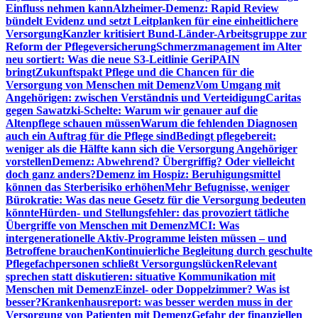
Einfluss nehmen kann
Alzheimer-Demenz: Rapid Review
bündelt Evidenz und setzt Leitplanken für eine einheitlichere
Versorgung
Kanzler kritisiert Bund-Länder-Arbeitsgruppe zur
Reform der Pflegeversicherung
Schmerzmanagement im Alter
neu sortiert: Was die neue S3-Leitlinie GeriPAIN
bringt
Zukunftspakt Pflege und die Chancen für die
Versorgung von Menschen mit Demenz
Vom Umgang mit
Angehörigen: zwischen Verständnis und Verteidigung
Caritas
gegen Sawatzki-Schelte: Warum wir genauer auf die
Altenpflege schauen müssen
Warum die fehlenden Diagnosen
auch ein Auftrag für die Pflege sind
Bedingt pflegebereit:
weniger als die Hälfte kann sich die Versorgung Angehöriger
vorstellen
Demenz: Abwehrend? Übergriffig? Oder vielleicht
doch ganz anders?
Demenz im Hospiz: Beruhigungsmittel
können das Sterberisiko erhöhen
Mehr Befugnisse, weniger
Bürokratie: Was das neue Gesetz für die Versorgung bedeuten
könnte
Hürden- und Stellungsfehler: das provoziert tätliche
Übergriffe von Menschen mit Demenz
MCI: Was
intergenerationelle Aktiv-Programme leisten müssen – und
Betroffene brauchen
Kontinuierliche Begleitung durch geschulte
Pflegefachpersonen schließt Versorgungslücken
Relevant
sprechen statt diskutieren: situative Kommunikation mit
Menschen mit Demenz
Einzel- oder Doppelzimmer? Was ist
besser?
Krankenhausreport: was besser werden muss in der
Versorgung von Patienten mit Demenz
Gefahr der finanziellen