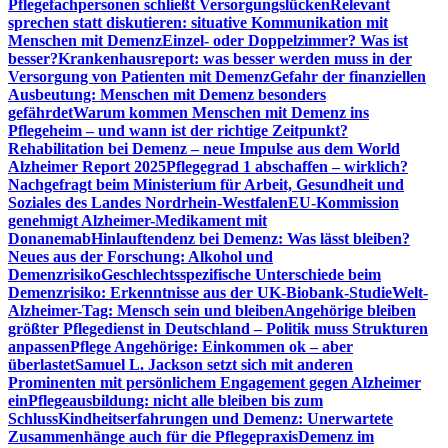
Pflegefachpersonen schließt Versorgungslücken
Relevant
sprechen statt diskutieren: situative Kommunikation mit
Menschen mit Demenz
Einzel- oder Doppelzimmer? Was ist
besser?
Krankenhausreport: was besser werden muss in der
Versorgung von Patienten mit Demenz
Gefahr der finanziellen
Ausbeutung: Menschen mit Demenz besonders
gefährdet
Warum kommen Menschen mit Demenz ins
Pflegeheim – und wann ist der richtige Zeitpunkt?
Rehabilitation bei Demenz – neue Impulse aus dem World
Alzheimer Report 2025
Pflegegrad 1 abschaffen – wirklich?
Nachgefragt beim Ministerium für Arbeit, Gesundheit und
Soziales des Landes Nordrhein-Westfalen
EU-Kommission
genehmigt Alzheimer-Medikament mit
Donanemab
Hinlauftendenz bei Demenz: Was lässt bleiben?
Neues aus der Forschung: Alkohol und
Demenzrisiko
Geschlechtsspezifische Unterschiede beim
Demenzrisiko: Erkenntnisse aus der UK-Biobank-Studie
Welt-
Alzheimer-Tag: Mensch sein und bleiben
Angehörige bleiben
größter Pflegedienst in Deutschland – Politik muss Strukturen
anpassen
Pflege Angehörige: Einkommen ok – aber
überlastet
Samuel L. Jackson setzt sich mit anderen
Prominenten mit persönlichem Engagement gegen Alzheimer
ein
Pflegeausbildung: nicht alle bleiben bis zum
Schluss
Kindheitserfahrungen und Demenz: Unerwartete
Zusammenhänge auch für die Pflegepraxis
Demenz im