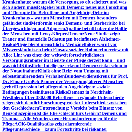
Krankenhaus: warum die Versorgung so oft scheitert und was
sich ändern muss
Ratgeberbuch Demenz: neues aus Forschung
und Therapie für Betroffene und Angehörige
Delir im
Krankenhaus – warum Menschen mit Demenz besonders
gefährdet sind
Metformin senkt Demenz- und Sterberisiko bei
Übergewichtigen und Adipösen
Apathie betrifft über die Hälfte
der Menschen mit Lewy-Körper-Demenz
Neue Studie zeigt:
Trauer und finanzielle Belastungen beeinflussen Alzheimer-
Risiko
Pflege bleibt menschlich: Medizinethiker warnt vor
Missverständnissen beim Einsatz sozialer Roboter
Interview mit
Alice Lin: was einer der weltweit fortschrittlichsten
Versorgungsroboter im Dienste der Pflege derzeit kann – und
was nicht
Künstliche Intelligenz erkennt Demenzrisiko schon in
der Notaufnahme
Klinik ohne Reiz: vom Umgang mit
selbststimulierendem Verhalten
Bundesverdienstkreuz für Prof.
Dr. Elmar Gräßel: Pionier der Versorgung älterer Menschen
geehrt
Depression bei pflegenden Angehörigen: soziale
Bedingungen beeinflussen Risiko
Demenz in Nordrhein-
Westfalen: Über 380.000 Betroffene – regionale Unterschiede
zeigen sich deutlich
Forschungsprojekt: Unterschiede zwischen
den Geschlechtern
Untersuchung: Vorsicht beim Einsatz von
Benzodiazepinen
Ist die Ehe schlecht fürs Gehirn?
Demenz und
Trauma – Alte Wunden, neue Herausforderungen für die
Pflege
AOK-Qualitätsatlas zeigt alarmierende
Pflegeunterschiede – kaum Fortschritte bei riskanter