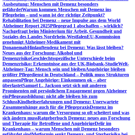
Ausbeutung: Menschen mit Demenz besonders
gefährdet
Warum kommen Menschen mit Demenz ins
Pflegeheim – und wann ist der richtige Zeitpunkt?
Rehabilitation bei Demenz – neue Impulse aus dem World
Alzheimer Report 2025
Pflegegrad 1 abschaffen – wirklich?
Nachgefragt beim Ministerium für Arbeit, Gesundheit und
Soziales des Landes Nordrhein-Westfalen
EU-Kommission
genehmigt Alzheimer-Medikament mit
Donanemab
Hinlauftendenz bei Demenz: Was lässt bleiben?
Neues aus der Forschung: Alkohol und
Demenzrisiko
Geschlechtsspezifische Unterschiede beim
Demenzrisiko: Erkenntnisse aus der UK-Biobank-Studie
Welt-
Alzheimer-Tag: Mensch sein und bleiben
Angehörige bleiben
größter Pflegedienst in Deutschland – Politik muss Strukturen
anpassen
Pflege Angehörige: Einkommen ok – aber
überlastet
Samuel L. Jackson setzt sich mit anderen
Prominenten mit persönlichem Engagement gegen Alzheimer
ein
Pflegeausbildung: nicht alle bleiben bis zum
Schluss
Kindheitserfahrungen und Demenz: Unerwartete
Zusammenhänge auch für die Pflegepraxis
Demenz im
Krankenhaus: warum die Versorgung so oft scheitert und was
sich ändern muss
Ratgeberbuch Demenz: neues aus Forschung
und Therapie für Betroffene und Angehörige
Delir im
Krankenhaus – warum Menschen mit Demenz besonders
gefährdet sind
Metformin senkt Demenz- und Sterberisiko bei