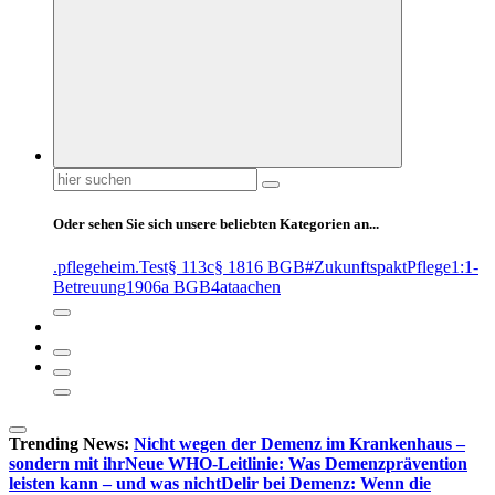
Suchen
nach:
Oder sehen Sie sich unsere beliebten Kategorien an...
.pflegeheim
.Test
§ 113c
§ 1816 BGB
#ZukunftspaktPflege
1:1-
Betreuung
1906a BGB
4at
aachen
Trending News:
Nicht wegen der Demenz im Krankenhaus –
sondern mit ihr
Neue WHO-Leitlinie: Was Demenzprävention
leisten kann – und was nicht
Delir bei Demenz: Wenn die