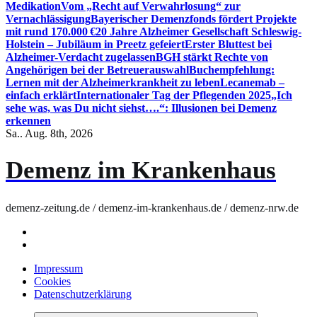
Medikation
Vom „Recht auf Verwahrlosung“ zur
Vernachlässigung
Bayerischer Demenzfonds fördert Projekte
mit rund 170.000 €
20 Jahre Alzheimer Gesellschaft Schleswig-
Holstein – Jubiläum in Preetz gefeiert
Erster Bluttest bei
Alzheimer-Verdacht zugelassen
BGH stärkt Rechte von
Angehörigen bei der Betreuerauswahl
Buchempfehlung:
Lernen mit der Alzheimerkrankheit zu leben
Lecanemab –
einfach erklärt
Internationaler Tag der Pflegenden 2025
„Ich
sehe was, was Du nicht siehst….“: Illusionen bei Demenz
erkennen
Sa.. Aug. 8th, 2026
Demenz im Krankenhaus
demenz-zeitung.de / demenz-im-krankenhaus.de / demenz-nrw.de
Impressum
Cookies
Datenschutzerklärung