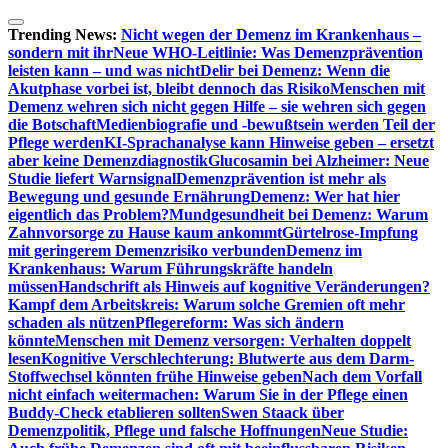
Zum
Inhalt
Trending News:
Nicht wegen der Demenz im Krankenhaus –
springen
sondern mit ihr
Neue WHO-Leitlinie: Was Demenzprävention
leisten kann – und was nicht
Delir bei Demenz: Wenn die
Akutphase vorbei ist, bleibt dennoch das Risiko
Menschen mit
Demenz wehren sich nicht gegen Hilfe – sie wehren sich gegen
die Botschaft
Medienbiografie und -bewußtsein werden Teil der
Pflege werden
KI-Sprachanalyse kann Hinweise geben – ersetzt
aber keine Demenzdiagnostik
Glucosamin bei Alzheimer: Neue
Studie liefert Warnsignal
Demenzprävention ist mehr als
Bewegung und gesunde Ernährung
Demenz: Wer hat hier
eigentlich das Problem?
Mundgesundheit bei Demenz: Warum
Zahnvorsorge zu Hause kaum ankommt
Gürtelrose-Impfung
mit geringerem Demenzrisiko verbunden
Demenz im
Krankenhaus: Warum Führungskräfte handeln
müssen
Handschrift als Hinweis auf kognitive Veränderungen?
Kampf dem Arbeitskreis: Warum solche Gremien oft mehr
schaden als nützen
Pflegereform: Was sich ändern
könnte
Menschen mit Demenz versorgen: Verhalten doppelt
lesen
Kognitive Verschlechterung: Blutwerte aus dem Darm-
Stoffwechsel könnten frühe Hinweise geben
Nach dem Vorfall
nicht einfach weitermachen: Warum Sie in der Pflege einen
Buddy-Check etablieren sollten
Swen Staack über
Demenzpolitik, Pflege und falsche Hoffnungen
Neue Studie: