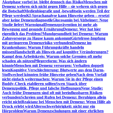
Akutphase vorbei ist, bleibt dennoch das Risiko
Menschen mit
Demenz wehren sich nicht gegen Hilfe – sie wehren sich gegen
die Botschaft
Medienbiografie und -bewußtsein werden Teil der
Pflege werden
KI-Sprachanalyse kann Hinweise geben – ersetzt
aber keine Demenzdiagnostik
Glucosamin bei Alzheimer: Neue
Studie liefert Warnsignal
Demenzprävention ist mehr als
Bewegung und gesunde Ernährung
Demenz: Wer hat hier
eigentlich das Problem?
Mundgesundheit bei Demenz: Warum
Zahnvorsorge zu Hause kaum ankommt
Gürtelrose-Impfung
mit geringerem Demenzrisiko verbunden
Demenz im
Krankenhaus: Warum Führungskräfte handeln
müssen
Handschrift als Hinweis auf kognitive Veränderungen?
Kampf dem Arbeitskreis: Warum solche Gremien oft mehr
schaden als nützen
Pflegereform: Was sich ändern
könnte
Menschen mit Demenz versorgen: Verhalten doppelt
lesen
Kognitive Verschlechterung: Blutwerte aus dem Darm-
Stoffwechsel könnten frühe Hinweise geben
Nach dem Vorfall
nicht einfach weitermachen: Warum Sie in der Pflege einen
Buddy-Check etablieren sollten
Swen Staack über
Demenzpolitik, Pflege und falsche Hoffnungen
Neue Studie:
Auch frühe Demenzen sind oft mit beeinflussbaren Risiken
verbunden
Schreien und Rufen bei Demenz: Beruhigen allein
reicht nicht
Reaktanz bei Menschen mit Demenz: Wenn Hilfe als
Druck erlebt wird
Altersschwerhörigkeit: nicht nur ein
Hörproblem
Warum Demenzschulungen mit einer ehrlichen