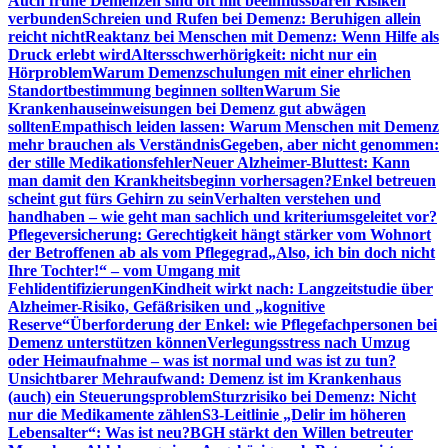
Auch frühe Demenzen sind oft mit beeinflussbaren Risiken
verbunden
Schreien und Rufen bei Demenz: Beruhigen allein
reicht nicht
Reaktanz bei Menschen mit Demenz: Wenn Hilfe als
Druck erlebt wird
Altersschwerhörigkeit: nicht nur ein
Hörproblem
Warum Demenzschulungen mit einer ehrlichen
Standortbestimmung beginnen sollten
Warum Sie
Krankenhauseinweisungen bei Demenz gut abwägen
sollten
Empathisch leiden lassen: Warum Menschen mit Demenz
mehr brauchen als Verständnis
Gegeben, aber nicht genommen:
der stille Medikationsfehler
Neuer Alzheimer-Bluttest: Kann
man damit den Krankheitsbeginn vorhersagen?
Enkel betreuen
scheint gut fürs Gehirn zu sein
Verhalten verstehen und
handhaben – wie geht man sachlich und kriteriumsgeleitet vor?
Pflegeversicherung: Gerechtigkeit hängt stärker vom Wohnort
der Betroffenen ab als vom Pflegegrad
„Also, ich bin doch nicht
Ihre Tochter!“ – vom Umgang mit
Fehlidentifizierungen
Kindheit wirkt nach: Langzeitstudie über
Alzheimer-Risiko, Gefäßrisiken und „kognitive
Reserve“
Überforderung der Enkel: wie Pflegefachpersonen bei
Demenz unterstützen können
Verlegungsstress nach Umzug
oder Heimaufnahme – was ist normal und was ist zu tun?
Unsichtbarer Mehraufwand: Demenz ist im Krankenhaus
(auch) ein Steuerungsproblem
Sturzrisiko bei Demenz: Nicht
nur die Medikamente zählen
S3-Leitlinie „Delir im höheren
Lebensalter“: Was ist neu?
BGH stärkt den Willen betreuter