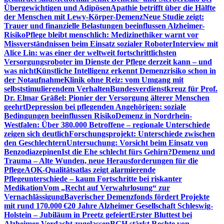
Übergewichtigen und Adipösen
Apathie betrifft über die Hälfte
der Menschen mit Lewy-Körper-Demenz
Neue Studie zeigt:
Trauer und finanzielle Belastungen beeinflussen Alzheimer-
Risiko
Pflege bleibt menschlich: Medizinethiker warnt vor
Missverständnissen beim Einsatz sozialer Roboter
Interview mit
Alice Lin: was einer der weltweit fortschrittlichsten
Versorgungsroboter im Dienste der Pflege derzeit kann – und
was nicht
Künstliche Intelligenz erkennt Demenzrisiko schon in
der Notaufnahme
Klinik ohne Reiz: vom Umgang mit
selbststimulierendem Verhalten
Bundesverdienstkreuz für Prof.
Dr. Elmar Gräßel: Pionier der Versorgung älterer Menschen
geehrt
Depression bei pflegenden Angehörigen: soziale
Bedingungen beeinflussen Risiko
Demenz in Nordrhein-
Westfalen: Über 380.000 Betroffene – regionale Unterschiede
zeigen sich deutlich
Forschungsprojekt: Unterschiede zwischen
den Geschlechtern
Untersuchung: Vorsicht beim Einsatz von
Benzodiazepinen
Ist die Ehe schlecht fürs Gehirn?
Demenz und
Trauma – Alte Wunden, neue Herausforderungen für die
Pflege
AOK-Qualitätsatlas zeigt alarmierende
Pflegeunterschiede – kaum Fortschritte bei riskanter
Medikation
Vom „Recht auf Verwahrlosung“ zur
Vernachlässigung
Bayerischer Demenzfonds fördert Projekte
mit rund 170.000 €
20 Jahre Alzheimer Gesellschaft Schleswig-
Holstein – Jubiläum in Preetz gefeiert
Erster Bluttest bei
Alzheimer-Verdacht zugelassen
BGH stärkt Rechte von