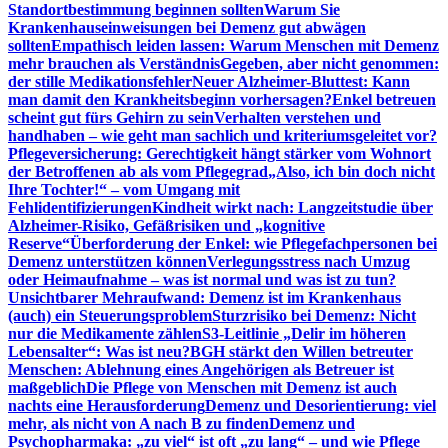
Standortbestimmung beginnen sollten
Warum Sie
Krankenhauseinweisungen bei Demenz gut abwägen
sollten
Empathisch leiden lassen: Warum Menschen mit Demenz
mehr brauchen als Verständnis
Gegeben, aber nicht genommen:
der stille Medikationsfehler
Neuer Alzheimer-Bluttest: Kann
man damit den Krankheitsbeginn vorhersagen?
Enkel betreuen
scheint gut fürs Gehirn zu sein
Verhalten verstehen und
handhaben – wie geht man sachlich und kriteriumsgeleitet vor?
Pflegeversicherung: Gerechtigkeit hängt stärker vom Wohnort
der Betroffenen ab als vom Pflegegrad
„Also, ich bin doch nicht
Ihre Tochter!“ – vom Umgang mit
Fehlidentifizierungen
Kindheit wirkt nach: Langzeitstudie über
Alzheimer-Risiko, Gefäßrisiken und „kognitive
Reserve“
Überforderung der Enkel: wie Pflegefachpersonen bei
Demenz unterstützen können
Verlegungsstress nach Umzug
oder Heimaufnahme – was ist normal und was ist zu tun?
Unsichtbarer Mehraufwand: Demenz ist im Krankenhaus
(auch) ein Steuerungsproblem
Sturzrisiko bei Demenz: Nicht
nur die Medikamente zählen
S3-Leitlinie „Delir im höheren
Lebensalter“: Was ist neu?
BGH stärkt den Willen betreuter
Menschen: Ablehnung eines Angehörigen als Betreuer ist
maßgeblich
Die Pflege von Menschen mit Demenz ist auch
nachts eine Herausforderung
Demenz und Desorientierung: viel
mehr, als nicht von A nach B zu finden
Demenz und
Psychopharmaka: „zu viel“ ist oft „zu lang“ – und wie Pflege