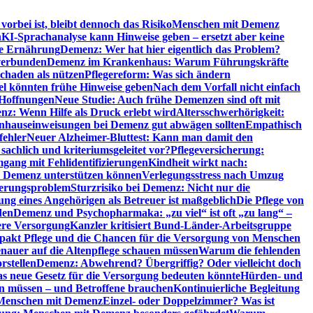
orbei ist, bleibt dennoch das Risiko
Menschen mit Demenz
n
KI-Sprachanalyse kann Hinweise geben – ersetzt aber keine
de Ernährung
Demenz: Wer hat hier eigentlich das Problem?
verbunden
Demenz im Krankenhaus: Warum Führungskräfte
chaden als nützen
Pflegereform: Was sich ändern
el könnten frühe Hinweise geben
Nach dem Vorfall nicht einfach
 Hoffnungen
Neue Studie: Auch frühe Demenzen sind oft mit
z: Wenn Hilfe als Druck erlebt wird
Altersschwerhörigkeit:
hauseinweisungen bei Demenz gut abwägen sollten
Empathisch
fehler
Neuer Alzheimer-Bluttest: Kann man damit den
achlich und kriteriumsgeleitet vor?
Pflegeversicherung:
mgang mit Fehlidentifizierungen
Kindheit wirkt nach:
i Demenz unterstützen können
Verlegungsstress nach Umzug
uerungsproblem
Sturzrisiko bei Demenz: Nicht nur die
ng eines Angehörigen als Betreuer ist maßgeblich
Die Pflege von
den
Demenz und Psychopharmaka: „zu viel“ ist oft „zu lang“ –
here Versorgung
Kanzler kritisiert Bund-Länder-Arbeitsgruppe
pakt Pflege und die Chancen für die Versorgung von Menschen
nauer auf die Altenpflege schauen müssen
Warum die fehlenden
rstellen
Demenz: Abwehrend? Übergriffig? Oder vielleicht doch
s neue Gesetz für die Versorgung bedeuten könnte
Hürden- und
en müssen – und Betroffene brauchen
Kontinuierliche Begleitung
t Menschen mit Demenz
Einzel- oder Doppelzimmer? Was ist