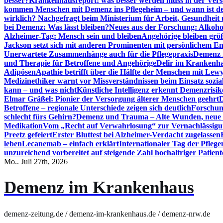
besser?
Krankenhausreport: was besser werden muss in der Ver
kommen Menschen mit Demenz ins Pflegeheim – und wann ist der
wirklich? Nachgefragt beim Ministerium für Arbeit, Gesundheit
bei Demenz: Was lässt bleiben?
Neues aus der Forschung: Alkoh
Alzheimer-Tag: Mensch sein und bleiben
Angehörige bleiben größ
Jackson setzt sich mit anderen Prominenten mit persönlichem E
Unerwartete Zusammenhänge auch für die Pflegepraxis
Demenz i
und Therapie für Betroffene und Angehörige
Delir im Krankenh
Adipösen
Apathie betrifft über die Hälfte der Menschen mit L
Medizinethiker warnt vor Missverständnissen beim Einsatz sozia
kann – und was nicht
Künstliche Intelligenz erkennt Demenzrisi
Elmar Gräßel: Pionier der Versorgung älterer Menschen geehrt
D
Betroffene – regionale Unterschiede zeigen sich deutlich
Forschun
schlecht fürs Gehirn?
Demenz und Trauma – Alte Wunden, neue H
Medikation
Vom „Recht auf Verwahrlosung“ zur Vernachlässig
Preetz gefeiert
Erster Bluttest bei Alzheimer-Verdacht zugelassen
leben
Lecanemab – einfach erklärt
Internationaler Tag der Pfleg
unzureichend vorbereitet auf steigende Zahl hochaltriger Patienten
Mo.. Juli 27th, 2026
Demenz im Krankenhaus
demenz-zeitung.de / demenz-im-krankenhaus.de / demenz-nrw.de