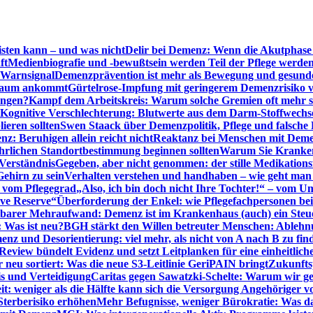
sten kann – und was nicht
Delir bei Demenz: Wenn die Akutphase v
ft
Medienbiografie und -bewußtsein werden Teil der Pflege werde
t Warnsignal
Demenzprävention ist mehr als Bewegung und gesun
 kaum ankommt
Gürtelrose-Impfung mit geringerem Demenzrisiko 
ungen?
Kampf dem Arbeitskreis: Warum solche Gremien oft mehr s
Kognitive Verschlechterung: Blutwerte aus dem Darm-Stoffwechs
ieren sollten
Swen Staack über Demenzpolitik, Pflege und falsche
z: Beruhigen allein reicht nicht
Reaktanz bei Menschen mit Demen
rlichen Standortbestimmung beginnen sollten
Warum Sie Kranken
Verständnis
Gegeben, aber nicht genommen: der stille Medikations
Gehirn zu sein
Verhalten verstehen und handhaben – wie geht man s
s vom Pflegegrad
„Also, ich bin doch nicht Ihre Tochter!“ – vom U
ive Reserve“
Überforderung der Enkel: wie Pflegefachpersonen be
tbarer Mehraufwand: Demenz ist im Krankenhaus (auch) ein Ste
: Was ist neu?
BGH stärkt den Willen betreuter Menschen: Ablehnu
nz und Desorientierung: viel mehr, als nicht von A nach B zu fin
view bündelt Evidenz und setzt Leitplanken für eine einheitlic
eu sortiert: Was die neue S3-Leitlinie GeriPAIN bringt
Zukunfts
s und Verteidigung
Caritas gegen Sawatzki-Schelte: Warum wir ge
it: weniger als die Hälfte kann sich die Versorgung Angehöriger vo
terberisiko erhöhen
Mehr Befugnisse, weniger Bürokratie: Was da