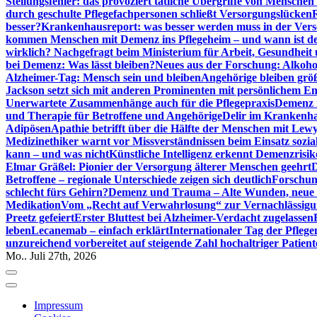
Stellungsfehler: das provoziert tätliche Übergriffe von Mensche
durch geschulte Pflegefachpersonen schließt Versorgungslücken
besser?
Krankenhausreport: was besser werden muss in der Ver
kommen Menschen mit Demenz ins Pflegeheim – und wann ist der
wirklich? Nachgefragt beim Ministerium für Arbeit, Gesundheit
bei Demenz: Was lässt bleiben?
Neues aus der Forschung: Alkoh
Alzheimer-Tag: Mensch sein und bleiben
Angehörige bleiben größ
Jackson setzt sich mit anderen Prominenten mit persönlichem E
Unerwartete Zusammenhänge auch für die Pflegepraxis
Demenz i
und Therapie für Betroffene und Angehörige
Delir im Krankenh
Adipösen
Apathie betrifft über die Hälfte der Menschen mit L
Medizinethiker warnt vor Missverständnissen beim Einsatz sozia
kann – und was nicht
Künstliche Intelligenz erkennt Demenzrisi
Elmar Gräßel: Pionier der Versorgung älterer Menschen geehrt
D
Betroffene – regionale Unterschiede zeigen sich deutlich
Forschun
schlecht fürs Gehirn?
Demenz und Trauma – Alte Wunden, neue H
Medikation
Vom „Recht auf Verwahrlosung“ zur Vernachlässig
Preetz gefeiert
Erster Bluttest bei Alzheimer-Verdacht zugelassen
leben
Lecanemab – einfach erklärt
Internationaler Tag der Pfleg
unzureichend vorbereitet auf steigende Zahl hochaltriger Patienten
Mo.. Juli 27th, 2026
Impressum