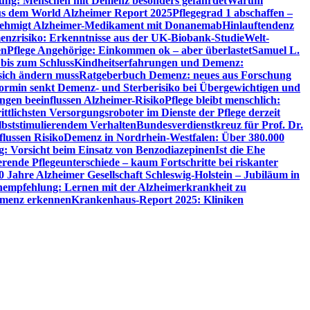
utung: Menschen mit Demenz besonders gefährdet
Warum
aus dem World Alzheimer Report 2025
Pflegegrad 1 abschaffen –
ehmigt Alzheimer-Medikament mit Donanemab
Hinlauftendenz
menzrisiko: Erkenntnisse aus der UK-Biobank-Studie
Welt-
en
Pflege Angehörige: Einkommen ok – aber überlastet
Samuel L.
 bis zum Schluss
Kindheitserfahrungen und Demenz:
sich ändern muss
Ratgeberbuch Demenz: neues aus Forschung
ormin senkt Demenz- und Sterberisiko bei Übergewichtigen und
ungen beeinflussen Alzheimer-Risiko
Pflege bleibt menschlich:
rittlichsten Versorgungsroboter im Dienste der Pflege derzeit
lbststimulierendem Verhalten
Bundesverdienstkreuz für Prof. Dr.
flussen Risiko
Demenz in Nordrhein-Westfalen: Über 380.000
: Vorsicht beim Einsatz von Benzodiazepinen
Ist die Ehe
erende Pflegeunterschiede – kaum Fortschritte bei riskanter
0 Jahre Alzheimer Gesellschaft Schleswig-Holstein – Jubiläum in
empfehlung: Lernen mit der Alzheimerkrankheit zu
Demenz erkennen
Krankenhaus-Report 2025: Kliniken