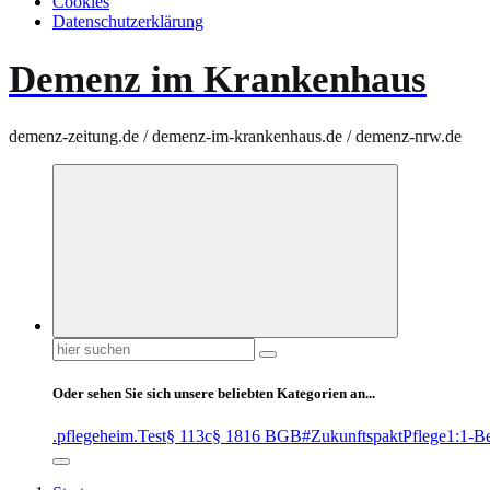
Cookies
Datenschutzerklärung
Demenz im Krankenhaus
demenz-zeitung.de / demenz-im-krankenhaus.de / demenz-nrw.de
Suchen
nach:
Oder sehen Sie sich unsere beliebten Kategorien an...
.pflegeheim
.Test
§ 113c
§ 1816 BGB
#ZukunftspaktPflege
1:1-B