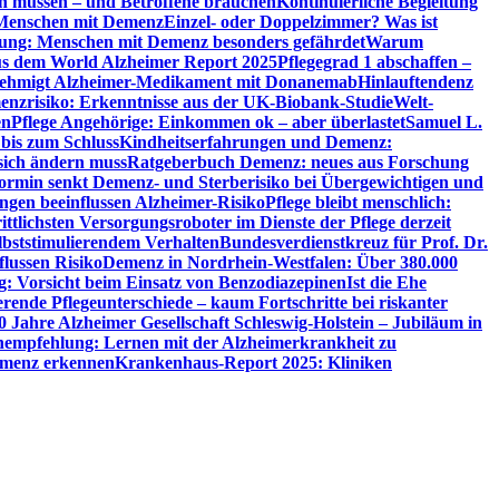
en müssen – und Betroffene brauchen
Kontinuierliche Begleitung
t Menschen mit Demenz
Einzel- oder Doppelzimmer? Was ist
utung: Menschen mit Demenz besonders gefährdet
Warum
aus dem World Alzheimer Report 2025
Pflegegrad 1 abschaffen –
ehmigt Alzheimer-Medikament mit Donanemab
Hinlauftendenz
menzrisiko: Erkenntnisse aus der UK-Biobank-Studie
Welt-
en
Pflege Angehörige: Einkommen ok – aber überlastet
Samuel L.
 bis zum Schluss
Kindheitserfahrungen und Demenz:
sich ändern muss
Ratgeberbuch Demenz: neues aus Forschung
ormin senkt Demenz- und Sterberisiko bei Übergewichtigen und
ungen beeinflussen Alzheimer-Risiko
Pflege bleibt menschlich:
rittlichsten Versorgungsroboter im Dienste der Pflege derzeit
lbststimulierendem Verhalten
Bundesverdienstkreuz für Prof. Dr.
flussen Risiko
Demenz in Nordrhein-Westfalen: Über 380.000
: Vorsicht beim Einsatz von Benzodiazepinen
Ist die Ehe
erende Pflegeunterschiede – kaum Fortschritte bei riskanter
0 Jahre Alzheimer Gesellschaft Schleswig-Holstein – Jubiläum in
empfehlung: Lernen mit der Alzheimerkrankheit zu
Demenz erkennen
Krankenhaus-Report 2025: Kliniken