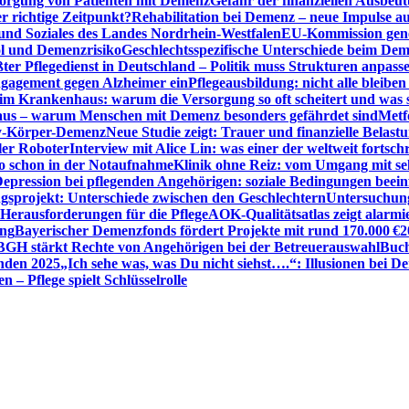
sorgung von Patienten mit Demenz
Gefahr der finanziellen Ausbe
 richtige Zeitpunkt?
Rehabilitation bei Demenz – neue Impulse 
 und Soziales des Landes Nordrhein-Westfalen
EU-Kommission gen
ol und Demenzrisiko
Geschlechtsspezifische Unterschiede beim De
ter Pflegedienst in Deutschland – Politik muss Strukturen anpass
ngagement gegen Alzheimer ein
Pflegeausbildung: nicht alle bleiben
m Krankenhaus: warum die Versorgung so oft scheitert und was 
aus – warum Menschen mit Demenz besonders gefährdet sind
Metf
ewy-Körper-Demenz
Neue Studie zeigt: Trauer und finanzielle Belast
ler Roboter
Interview mit Alice Lin: was einer der weltweit fortsch
ko schon in der Notaufnahme
Klinik ohne Reiz: vom Umgang mit se
epression bei pflegenden Angehörigen: soziale Bedingungen beein
gsprojekt: Unterschiede zwischen den Geschlechtern
Untersuchung
erausforderungen für die Pflege
AOK-Qualitätsatlas zeigt alarmi
ung
Bayerischer Demenzfonds fördert Projekte mit rund 170.000 €
2
BGH stärkt Rechte von Angehörigen bei der Betreuerauswahl
Buch
enden 2025
„Ich sehe was, was Du nicht siehst….“: Illusionen bei 
 – Pflege spielt Schlüsselrolle