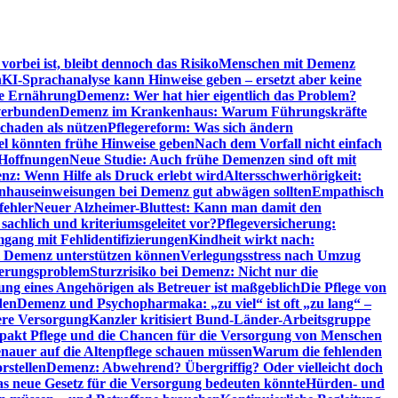
orbei ist, bleibt dennoch das Risiko
Menschen mit Demenz
n
KI-Sprachanalyse kann Hinweise geben – ersetzt aber keine
de Ernährung
Demenz: Wer hat hier eigentlich das Problem?
verbunden
Demenz im Krankenhaus: Warum Führungskräfte
chaden als nützen
Pflegereform: Was sich ändern
el könnten frühe Hinweise geben
Nach dem Vorfall nicht einfach
 Hoffnungen
Neue Studie: Auch frühe Demenzen sind oft mit
z: Wenn Hilfe als Druck erlebt wird
Altersschwerhörigkeit:
hauseinweisungen bei Demenz gut abwägen sollten
Empathisch
fehler
Neuer Alzheimer-Bluttest: Kann man damit den
achlich und kriteriumsgeleitet vor?
Pflegeversicherung:
mgang mit Fehlidentifizierungen
Kindheit wirkt nach:
i Demenz unterstützen können
Verlegungsstress nach Umzug
uerungsproblem
Sturzrisiko bei Demenz: Nicht nur die
ng eines Angehörigen als Betreuer ist maßgeblich
Die Pflege von
den
Demenz und Psychopharmaka: „zu viel“ ist oft „zu lang“ –
here Versorgung
Kanzler kritisiert Bund-Länder-Arbeitsgruppe
pakt Pflege und die Chancen für die Versorgung von Menschen
nauer auf die Altenpflege schauen müssen
Warum die fehlenden
rstellen
Demenz: Abwehrend? Übergriffig? Oder vielleicht doch
s neue Gesetz für die Versorgung bedeuten könnte
Hürden- und