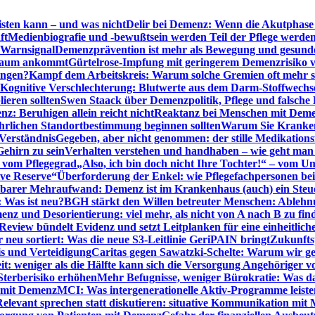
sten kann – und was nicht
Delir bei Demenz: Wenn die Akutphase v
ft
Medienbiografie und -bewußtsein werden Teil der Pflege werde
t Warnsignal
Demenzprävention ist mehr als Bewegung und gesun
 kaum ankommt
Gürtelrose-Impfung mit geringerem Demenzrisiko 
ungen?
Kampf dem Arbeitskreis: Warum solche Gremien oft mehr s
Kognitive Verschlechterung: Blutwerte aus dem Darm-Stoffwechs
ieren sollten
Swen Staack über Demenzpolitik, Pflege und falsche
z: Beruhigen allein reicht nicht
Reaktanz bei Menschen mit Demen
rlichen Standortbestimmung beginnen sollten
Warum Sie Kranken
Verständnis
Gegeben, aber nicht genommen: der stille Medikations
Gehirn zu sein
Verhalten verstehen und handhaben – wie geht man s
s vom Pflegegrad
„Also, ich bin doch nicht Ihre Tochter!“ – vom U
ive Reserve“
Überforderung der Enkel: wie Pflegefachpersonen be
tbarer Mehraufwand: Demenz ist im Krankenhaus (auch) ein Ste
: Was ist neu?
BGH stärkt den Willen betreuter Menschen: Ablehnu
nz und Desorientierung: viel mehr, als nicht von A nach B zu fin
view bündelt Evidenz und setzt Leitplanken für eine einheitlic
eu sortiert: Was die neue S3-Leitlinie GeriPAIN bringt
Zukunfts
s und Verteidigung
Caritas gegen Sawatzki-Schelte: Warum wir ge
it: weniger als die Hälfte kann sich die Versorgung Angehöriger vo
terberisiko erhöhen
Mehr Befugnisse, weniger Bürokratie: Was da
n mit Demenz
MCI: Was intergenerationelle Aktiv-Programme leist
Relevant sprechen statt diskutieren: situative Kommunikation mi