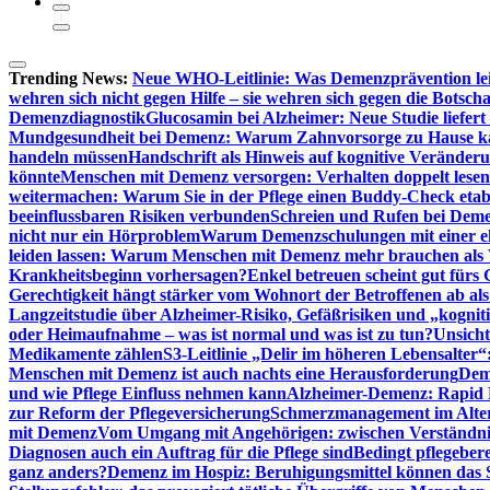
Trending News:
Neue WHO-Leitlinie: Was Demenzprävention lei
wehren sich nicht gegen Hilfe – sie wehren sich gegen die Botscha
Demenzdiagnostik
Glucosamin bei Alzheimer: Neue Studie liefer
Mundgesundheit bei Demenz: Warum Zahnvorsorge zu Hause
handeln müssen
Handschrift als Hinweis auf kognitive Veränder
könnte
Menschen mit Demenz versorgen: Verhalten doppelt lesen
weitermachen: Warum Sie in der Pflege einen Buddy-Check etabl
beeinflussbaren Risiken verbunden
Schreien und Rufen bei Demen
nicht nur ein Hörproblem
Warum Demenzschulungen mit einer eh
leiden lassen: Warum Menschen mit Demenz mehr brauchen als 
Krankheitsbeginn vorhersagen?
Enkel betreuen scheint gut fürs 
Gerechtigkeit hängt stärker vom Wohnort der Betroffenen ab al
Langzeitstudie über Alzheimer-Risiko, Gefäßrisiken und „kognit
oder Heimaufnahme – was ist normal und was ist zu tun?
Unsich
Medikamente zählen
S3-Leitlinie „Delir im höheren Lebensalter“
Menschen mit Demenz ist auch nachts eine Herausforderung
Deme
und wie Pflege Einfluss nehmen kann
Alzheimer-Demenz: Rapid Re
zur Reform der Pflegeversicherung
Schmerzmanagement im Alter n
mit Demenz
Vom Umgang mit Angehörigen: zwischen Verständni
Diagnosen auch ein Auftrag für die Pflege sind
Bedingt pflegebere
ganz anders?
Demenz im Hospiz: Beruhigungsmittel können das S