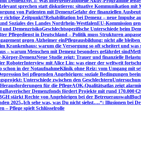
n mit Demenz
MCI: Was intergenerationelle Aktiv-Programme leist
Relevant sprechen statt diskutieren: situative Kommunikation mi
sorgung von Patienten mit Demenz
Gefahr der finanziellen Ausbe
 richtige Zeitpunkt?
Rehabilitation bei Demenz – neue Impulse 
 und Soziales des Landes Nordrhein-Westfalen
EU-Kommission gen
ol und Demenzrisiko
Geschlechtsspezifische Unterschiede beim De
ter Pflegedienst in Deutschland – Politik muss Strukturen anpass
ngagement gegen Alzheimer ein
Pflegeausbildung: nicht alle bleiben
m Krankenhaus: warum die Versorgung so oft scheitert und was 
aus – warum Menschen mit Demenz besonders gefährdet sind
Metf
ewy-Körper-Demenz
Neue Studie zeigt: Trauer und finanzielle Belast
ler Roboter
Interview mit Alice Lin: was einer der weltweit fortsch
ko schon in der Notaufnahme
Klinik ohne Reiz: vom Umgang mit se
epression bei pflegenden Angehörigen: soziale Bedingungen beein
gsprojekt: Unterschiede zwischen den Geschlechtern
Untersuchung
erausforderungen für die Pflege
AOK-Qualitätsatlas zeigt alarmi
ung
Bayerischer Demenzfonds fördert Projekte mit rund 170.000 €
2
BGH stärkt Rechte von Angehörigen bei der Betreuerauswahl
Buch
enden 2025
„Ich sehe was, was Du nicht siehst….“: Illusionen bei 
 – Pflege spielt Schlüsselrolle