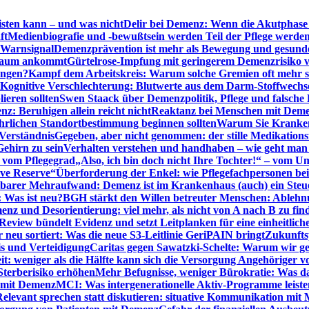
sten kann – und was nicht
Delir bei Demenz: Wenn die Akutphase v
ft
Medienbiografie und -bewußtsein werden Teil der Pflege werde
t Warnsignal
Demenzprävention ist mehr als Bewegung und gesun
 kaum ankommt
Gürtelrose-Impfung mit geringerem Demenzrisiko 
ungen?
Kampf dem Arbeitskreis: Warum solche Gremien oft mehr s
Kognitive Verschlechterung: Blutwerte aus dem Darm-Stoffwechs
ieren sollten
Swen Staack über Demenzpolitik, Pflege und falsche
z: Beruhigen allein reicht nicht
Reaktanz bei Menschen mit Demen
rlichen Standortbestimmung beginnen sollten
Warum Sie Kranken
Verständnis
Gegeben, aber nicht genommen: der stille Medikations
Gehirn zu sein
Verhalten verstehen und handhaben – wie geht man s
s vom Pflegegrad
„Also, ich bin doch nicht Ihre Tochter!“ – vom U
ive Reserve“
Überforderung der Enkel: wie Pflegefachpersonen be
tbarer Mehraufwand: Demenz ist im Krankenhaus (auch) ein Ste
: Was ist neu?
BGH stärkt den Willen betreuter Menschen: Ablehnu
nz und Desorientierung: viel mehr, als nicht von A nach B zu fin
view bündelt Evidenz und setzt Leitplanken für eine einheitlic
eu sortiert: Was die neue S3-Leitlinie GeriPAIN bringt
Zukunfts
s und Verteidigung
Caritas gegen Sawatzki-Schelte: Warum wir ge
it: weniger als die Hälfte kann sich die Versorgung Angehöriger vo
terberisiko erhöhen
Mehr Befugnisse, weniger Bürokratie: Was da
n mit Demenz
MCI: Was intergenerationelle Aktiv-Programme leist
Relevant sprechen statt diskutieren: situative Kommunikation mi