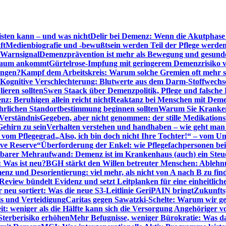
sten kann – und was nicht
Delir bei Demenz: Wenn die Akutphase v
ft
Medienbiografie und -bewußtsein werden Teil der Pflege werde
t Warnsignal
Demenzprävention ist mehr als Bewegung und gesun
 kaum ankommt
Gürtelrose-Impfung mit geringerem Demenzrisiko 
ungen?
Kampf dem Arbeitskreis: Warum solche Gremien oft mehr s
Kognitive Verschlechterung: Blutwerte aus dem Darm-Stoffwechs
ieren sollten
Swen Staack über Demenzpolitik, Pflege und falsche
z: Beruhigen allein reicht nicht
Reaktanz bei Menschen mit Demen
rlichen Standortbestimmung beginnen sollten
Warum Sie Kranken
Verständnis
Gegeben, aber nicht genommen: der stille Medikations
Gehirn zu sein
Verhalten verstehen und handhaben – wie geht man s
s vom Pflegegrad
„Also, ich bin doch nicht Ihre Tochter!“ – vom U
ive Reserve“
Überforderung der Enkel: wie Pflegefachpersonen be
tbarer Mehraufwand: Demenz ist im Krankenhaus (auch) ein Ste
: Was ist neu?
BGH stärkt den Willen betreuter Menschen: Ablehnu
nz und Desorientierung: viel mehr, als nicht von A nach B zu fin
view bündelt Evidenz und setzt Leitplanken für eine einheitlic
eu sortiert: Was die neue S3-Leitlinie GeriPAIN bringt
Zukunfts
s und Verteidigung
Caritas gegen Sawatzki-Schelte: Warum wir ge
it: weniger als die Hälfte kann sich die Versorgung Angehöriger vo
terberisiko erhöhen
Mehr Befugnisse, weniger Bürokratie: Was da