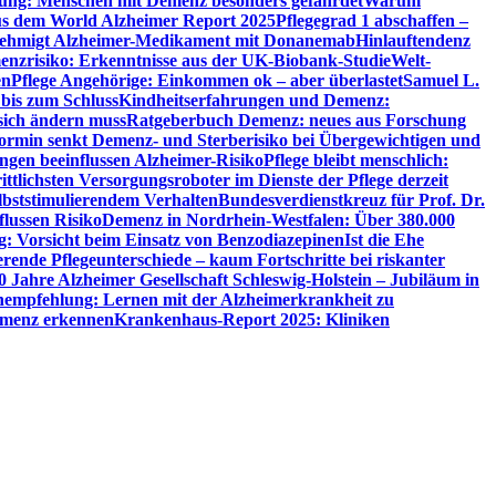
utung: Menschen mit Demenz besonders gefährdet
Warum
aus dem World Alzheimer Report 2025
Pflegegrad 1 abschaffen –
ehmigt Alzheimer-Medikament mit Donanemab
Hinlauftendenz
menzrisiko: Erkenntnisse aus der UK-Biobank-Studie
Welt-
en
Pflege Angehörige: Einkommen ok – aber überlastet
Samuel L.
 bis zum Schluss
Kindheitserfahrungen und Demenz:
sich ändern muss
Ratgeberbuch Demenz: neues aus Forschung
ormin senkt Demenz- und Sterberisiko bei Übergewichtigen und
ungen beeinflussen Alzheimer-Risiko
Pflege bleibt menschlich:
rittlichsten Versorgungsroboter im Dienste der Pflege derzeit
lbststimulierendem Verhalten
Bundesverdienstkreuz für Prof. Dr.
flussen Risiko
Demenz in Nordrhein-Westfalen: Über 380.000
: Vorsicht beim Einsatz von Benzodiazepinen
Ist die Ehe
erende Pflegeunterschiede – kaum Fortschritte bei riskanter
0 Jahre Alzheimer Gesellschaft Schleswig-Holstein – Jubiläum in
empfehlung: Lernen mit der Alzheimerkrankheit zu
Demenz erkennen
Krankenhaus-Report 2025: Kliniken