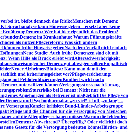
orbei ist, bleibt dennoch das Risiko
Menschen mit Demenz
n
KI-Sprachanalyse kann Hinweise geben – ersetzt aber keine
de Ernährung
Demenz: Wer hat hier eigentlich das Problem?
verbunden
Demenz im Krankenhaus: Warum Führungskräfte
chaden als nützen
Pflegereform: Was sich ändern
el könnten frühe Hinweise geben
Nach dem Vorfall nicht einfach
 Hoffnungen
Neue Studie: Auch frühe Demenzen sind oft mit
z: Wenn Hilfe als Druck erlebt wird
Altersschwerhörigkeit:
hauseinweisungen bei Demenz gut abwägen sollten
Empathisch
fehler
Neuer Alzheimer-Bluttest: Kann man damit den
achlich und kriteriumsgeleitet vor?
Pflegeversicherung:
mgang mit Fehlidentifizierungen
Kindheit wirkt nach:
i Demenz unterstützen können
Verlegungsstress nach Umzug
uerungsproblem
Sturzrisiko bei Demenz: Nicht nur die
ng eines Angehörigen als Betreuer ist maßgeblich
Die Pflege von
den
Demenz und Psychopharmaka: „zu viel“ ist oft „zu lang“ –
here Versorgung
Kanzler kritisiert Bund-Länder-Arbeitsgruppe
pakt Pflege und die Chancen für die Versorgung von Menschen
nauer auf die Altenpflege schauen müssen
Warum die fehlenden
rstellen
Demenz: Abwehrend? Übergriffig? Oder vielleicht doch
s neue Gesetz für die Versorgung bedeuten könnte
Hürden- und