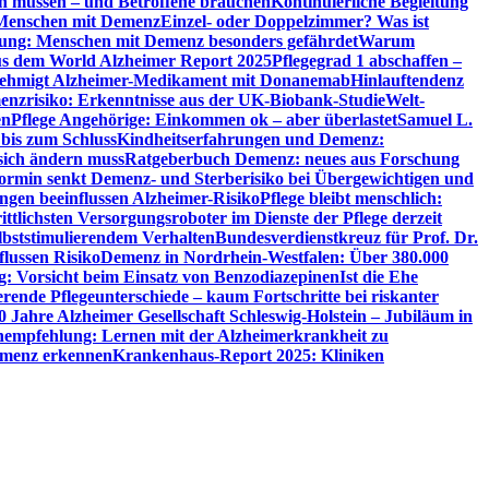
en müssen – und Betroffene brauchen
Kontinuierliche Begleitung
t Menschen mit Demenz
Einzel- oder Doppelzimmer? Was ist
utung: Menschen mit Demenz besonders gefährdet
Warum
aus dem World Alzheimer Report 2025
Pflegegrad 1 abschaffen –
ehmigt Alzheimer-Medikament mit Donanemab
Hinlauftendenz
menzrisiko: Erkenntnisse aus der UK-Biobank-Studie
Welt-
en
Pflege Angehörige: Einkommen ok – aber überlastet
Samuel L.
 bis zum Schluss
Kindheitserfahrungen und Demenz:
sich ändern muss
Ratgeberbuch Demenz: neues aus Forschung
ormin senkt Demenz- und Sterberisiko bei Übergewichtigen und
ungen beeinflussen Alzheimer-Risiko
Pflege bleibt menschlich:
rittlichsten Versorgungsroboter im Dienste der Pflege derzeit
lbststimulierendem Verhalten
Bundesverdienstkreuz für Prof. Dr.
flussen Risiko
Demenz in Nordrhein-Westfalen: Über 380.000
: Vorsicht beim Einsatz von Benzodiazepinen
Ist die Ehe
erende Pflegeunterschiede – kaum Fortschritte bei riskanter
0 Jahre Alzheimer Gesellschaft Schleswig-Holstein – Jubiläum in
empfehlung: Lernen mit der Alzheimerkrankheit zu
Demenz erkennen
Krankenhaus-Report 2025: Kliniken