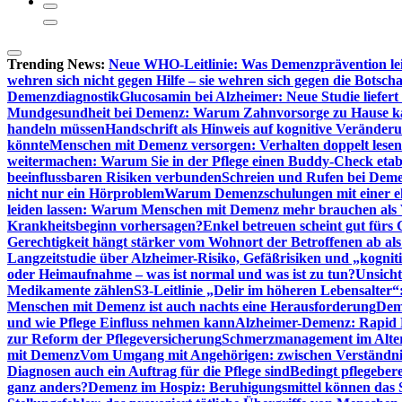
Trending News:
Neue WHO-Leitlinie: Was Demenzprävention lei
wehren sich nicht gegen Hilfe – sie wehren sich gegen die Botscha
Demenzdiagnostik
Glucosamin bei Alzheimer: Neue Studie liefer
Mundgesundheit bei Demenz: Warum Zahnvorsorge zu Hause
handeln müssen
Handschrift als Hinweis auf kognitive Veränder
könnte
Menschen mit Demenz versorgen: Verhalten doppelt lesen
weitermachen: Warum Sie in der Pflege einen Buddy-Check etabl
beeinflussbaren Risiken verbunden
Schreien und Rufen bei Demen
nicht nur ein Hörproblem
Warum Demenzschulungen mit einer eh
leiden lassen: Warum Menschen mit Demenz mehr brauchen als 
Krankheitsbeginn vorhersagen?
Enkel betreuen scheint gut fürs 
Gerechtigkeit hängt stärker vom Wohnort der Betroffenen ab al
Langzeitstudie über Alzheimer-Risiko, Gefäßrisiken und „kognit
oder Heimaufnahme – was ist normal und was ist zu tun?
Unsich
Medikamente zählen
S3-Leitlinie „Delir im höheren Lebensalter“
Menschen mit Demenz ist auch nachts eine Herausforderung
Deme
und wie Pflege Einfluss nehmen kann
Alzheimer-Demenz: Rapid Re
zur Reform der Pflegeversicherung
Schmerzmanagement im Alter n
mit Demenz
Vom Umgang mit Angehörigen: zwischen Verständni
Diagnosen auch ein Auftrag für die Pflege sind
Bedingt pflegebere
ganz anders?
Demenz im Hospiz: Beruhigungsmittel können das S