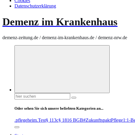
Cookies
Datenschutzerklärung
Demenz im Krankenhaus
demenz-zeitung.de / demenz-im-krankenhaus.de / demenz-nrw.de
Suchen
nach:
Oder sehen Sie sich unsere beliebten Kategorien an...
.pflegeheim
.Test
§ 113c
§ 1816 BGB
#ZukunftspaktPflege
1:1-B