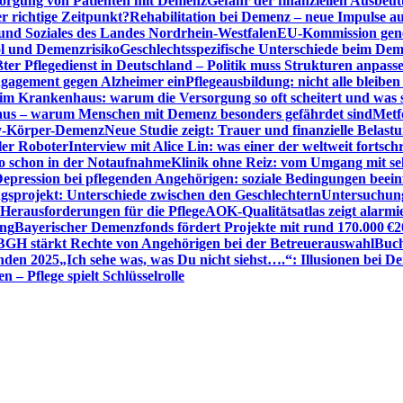
sorgung von Patienten mit Demenz
Gefahr der finanziellen Ausbe
 richtige Zeitpunkt?
Rehabilitation bei Demenz – neue Impulse 
 und Soziales des Landes Nordrhein-Westfalen
EU-Kommission gen
ol und Demenzrisiko
Geschlechtsspezifische Unterschiede beim De
ter Pflegedienst in Deutschland – Politik muss Strukturen anpass
ngagement gegen Alzheimer ein
Pflegeausbildung: nicht alle bleiben
m Krankenhaus: warum die Versorgung so oft scheitert und was 
aus – warum Menschen mit Demenz besonders gefährdet sind
Metf
ewy-Körper-Demenz
Neue Studie zeigt: Trauer und finanzielle Belast
ler Roboter
Interview mit Alice Lin: was einer der weltweit fortsch
ko schon in der Notaufnahme
Klinik ohne Reiz: vom Umgang mit se
epression bei pflegenden Angehörigen: soziale Bedingungen beein
gsprojekt: Unterschiede zwischen den Geschlechtern
Untersuchung
erausforderungen für die Pflege
AOK-Qualitätsatlas zeigt alarmi
ung
Bayerischer Demenzfonds fördert Projekte mit rund 170.000 €
2
BGH stärkt Rechte von Angehörigen bei der Betreuerauswahl
Buch
enden 2025
„Ich sehe was, was Du nicht siehst….“: Illusionen bei 
 – Pflege spielt Schlüsselrolle