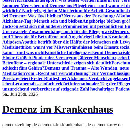
besser?
Krankenhausreport: was besser werden muss in der Ver
kommen Menschen mit Demenz ins Pflegeheim – und wann ist der
wirklich? Nachgefragt beim Ministerium für Arbeit, Gesundheit
bei Demenz: Was lässt bleiben?
Neues aus der Forschung: Alkoh
Alzheimer-Tag: Mensch sein und bleiben
Angehörige bleiben größ
Jackson setzt sich mit anderen Prominenten mit persönlichem E
Unerwartete Zusammenhänge auch für die Pflegepraxis
Demenz i
und Therapie für Betroffene und Angehörige
Delir im Krankenh
Adipösen
Apathie betrifft über die Hälfte der Menschen mit L
Medizinethiker warnt vor Missverständnissen beim Einsatz sozia
kann – und was nicht
Künstliche Intelligenz erkennt Demenzrisi
Elmar Gräßel: Pionier der Versorgung älterer Menschen geehrt
D
Betroffene – regionale Unterschiede zeigen sich deutlich
Forschun
schlecht fürs Gehirn?
Demenz und Trauma – Alte Wunden, neue H
Medikation
Vom „Recht auf Verwahrlosung“ zur Vernachlässig
Preetz gefeiert
Erster Bluttest bei Alzheimer-Verdacht zugelassen
leben
Lecanemab – einfach erklärt
Internationaler Tag der Pfleg
unzureichend vorbereitet auf steigende Zahl hochaltriger Patienten
Sa.. Juli 25th, 2026
Demenz im Krankenhaus
demenz-zeitung.de / demenz-im-krankenhaus.de / demenz-nrw.de