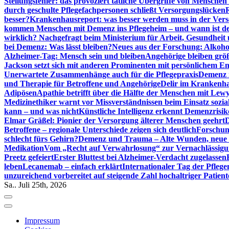
Stellungsfehler: das provoziert tätliche Übergriffe von Mensche
durch geschulte Pflegefachpersonen schließt Versorgungslücken
besser?
Krankenhausreport: was besser werden muss in der Ver
kommen Menschen mit Demenz ins Pflegeheim – und wann ist der
wirklich? Nachgefragt beim Ministerium für Arbeit, Gesundheit
bei Demenz: Was lässt bleiben?
Neues aus der Forschung: Alkoh
Alzheimer-Tag: Mensch sein und bleiben
Angehörige bleiben größ
Jackson setzt sich mit anderen Prominenten mit persönlichem E
Unerwartete Zusammenhänge auch für die Pflegepraxis
Demenz i
und Therapie für Betroffene und Angehörige
Delir im Krankenh
Adipösen
Apathie betrifft über die Hälfte der Menschen mit L
Medizinethiker warnt vor Missverständnissen beim Einsatz sozia
kann – und was nicht
Künstliche Intelligenz erkennt Demenzrisi
Elmar Gräßel: Pionier der Versorgung älterer Menschen geehrt
D
Betroffene – regionale Unterschiede zeigen sich deutlich
Forschun
schlecht fürs Gehirn?
Demenz und Trauma – Alte Wunden, neue H
Medikation
Vom „Recht auf Verwahrlosung“ zur Vernachlässig
Preetz gefeiert
Erster Bluttest bei Alzheimer-Verdacht zugelassen
leben
Lecanemab – einfach erklärt
Internationaler Tag der Pfleg
unzureichend vorbereitet auf steigende Zahl hochaltriger Patienten
Sa.. Juli 25th, 2026
Impressum