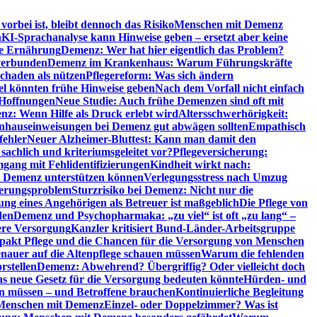
orbei ist, bleibt dennoch das Risiko
Menschen mit Demenz
n
KI-Sprachanalyse kann Hinweise geben – ersetzt aber keine
de Ernährung
Demenz: Wer hat hier eigentlich das Problem?
verbunden
Demenz im Krankenhaus: Warum Führungskräfte
chaden als nützen
Pflegereform: Was sich ändern
el könnten frühe Hinweise geben
Nach dem Vorfall nicht einfach
 Hoffnungen
Neue Studie: Auch frühe Demenzen sind oft mit
z: Wenn Hilfe als Druck erlebt wird
Altersschwerhörigkeit:
hauseinweisungen bei Demenz gut abwägen sollten
Empathisch
fehler
Neuer Alzheimer-Bluttest: Kann man damit den
achlich und kriteriumsgeleitet vor?
Pflegeversicherung:
mgang mit Fehlidentifizierungen
Kindheit wirkt nach:
i Demenz unterstützen können
Verlegungsstress nach Umzug
uerungsproblem
Sturzrisiko bei Demenz: Nicht nur die
ng eines Angehörigen als Betreuer ist maßgeblich
Die Pflege von
den
Demenz und Psychopharmaka: „zu viel“ ist oft „zu lang“ –
here Versorgung
Kanzler kritisiert Bund-Länder-Arbeitsgruppe
pakt Pflege und die Chancen für die Versorgung von Menschen
nauer auf die Altenpflege schauen müssen
Warum die fehlenden
rstellen
Demenz: Abwehrend? Übergriffig? Oder vielleicht doch
s neue Gesetz für die Versorgung bedeuten könnte
Hürden- und
en müssen – und Betroffene brauchen
Kontinuierliche Begleitung
t Menschen mit Demenz
Einzel- oder Doppelzimmer? Was ist