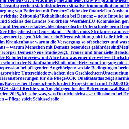
n mit Demenz
MCI: Was intergenerationelle Aktiv-Programme leist
Relevant sprechen statt diskutieren: situative Kommunikation mi
sorgung von Patienten mit Demenz
Gefahr der finanziellen Ausbe
 richtige Zeitpunkt?
Rehabilitation bei Demenz – neue Impulse 
 und Soziales des Landes Nordrhein-Westfalen
EU-Kommission gen
ol und Demenzrisiko
Geschlechtsspezifische Unterschiede beim De
ter Pflegedienst in Deutschland – Politik muss Strukturen anpass
ngagement gegen Alzheimer ein
Pflegeausbildung: nicht alle bleiben
m Krankenhaus: warum die Versorgung so oft scheitert und was 
aus – warum Menschen mit Demenz besonders gefährdet sind
Metf
ewy-Körper-Demenz
Neue Studie zeigt: Trauer und finanzielle Belast
ler Roboter
Interview mit Alice Lin: was einer der weltweit fortsch
ko schon in der Notaufnahme
Klinik ohne Reiz: vom Umgang mit se
epression bei pflegenden Angehörigen: soziale Bedingungen beein
gsprojekt: Unterschiede zwischen den Geschlechtern
Untersuchung
erausforderungen für die Pflege
AOK-Qualitätsatlas zeigt alarmi
ung
Bayerischer Demenzfonds fördert Projekte mit rund 170.000 €
2
BGH stärkt Rechte von Angehörigen bei der Betreuerauswahl
Buch
enden 2025
„Ich sehe was, was Du nicht siehst….“: Illusionen bei 
 – Pflege spielt Schlüsselrolle